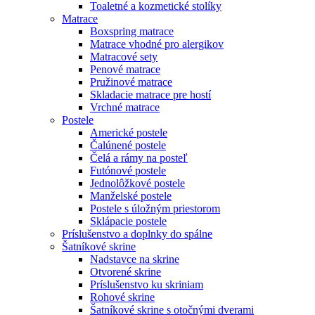
Toaletné a kozmetické stolíky
Matrace
Boxspring matrace
Matrace vhodné pro alergikov
Matracové sety
Penové matrace
Pružinové matrace
Skladacie matrace pre hostí
Vrchné matrace
Postele
Americké postele
Čalúnené postele
Čelá a rámy na posteľ
Futónové postele
Jednolôžkové postele
Manželské postele
Postele s úložným priestorom
Sklápacie postele
Príslušenstvo a doplnky do spálne
Šatníkové skrine
Nadstavce na skrine
Otvorené skrine
Príslušenstvo ku skriniam
Rohové skrine
Šatníkové skrine s otočnými dverami