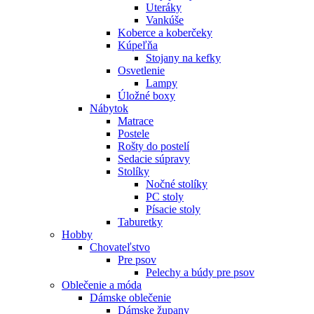
Uteráky
Vankúše
Koberce a koberčeky
Kúpeľňa
Stojany na kefky
Osvetlenie
Lampy
Úložné boxy
Nábytok
Matrace
Postele
Rošty do postelí
Sedacie súpravy
Stolíky
Nočné stolíky
PC stoly
Písacie stoly
Taburetky
Hobby
Chovateľstvo
Pre psov
Pelechy a búdy pre psov
Oblečenie a móda
Dámske oblečenie
Dámske župany