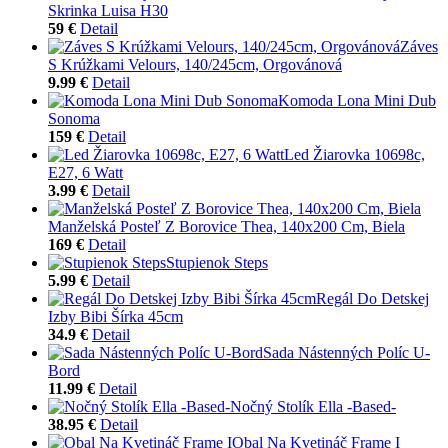
Skrinka Luisa H30
59 €
Detail
Záves
S Krúžkami Velours, 140/245cm, Orgovánová
9.99 €
Detail
Komoda Lona Mini Dub
Sonoma
159 €
Detail
Led Žiarovka 10698c,
E27, 6 Watt
3.99 €
Detail
Manželská Posteľ Z Borovice Thea, 140x200 Cm, Biela
169 €
Detail
Stupienok Steps
5.99 €
Detail
Regál Do Detskej
Izby Bibi Šírka 45cm
34.9 €
Detail
Sada Nástenných Políc U-
Bord
11.99 €
Detail
Nočný Stolík Ella -Based-
38.95 €
Detail
Obal Na Kvetináč Frame I