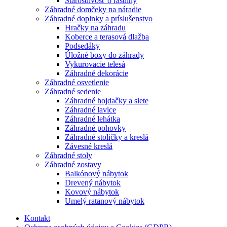
Starostlivosť o rastliny
Záhradné domčeky na náradie
Záhradné doplnky a príslušenstvo
Hračky na záhradu
Koberce a terasová dlažba
Podsedáky
Úložné boxy do záhrady
Vykurovacie telesá
Záhradné dekorácie
Záhradné osvetlenie
Záhradné sedenie
Záhradné hojdačky a siete
Záhradné lavice
Záhradné lehátka
Záhradné pohovky
Záhradné stoličky a kreslá
Závesné kreslá
Záhradné stoly
Záhradné zostavy
Balkónový nábytok
Drevený nábytok
Kovový nábytok
Umelý ratanový nábytok
Kontakt