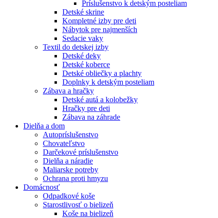
Príslušenstvo k detským posteliam
Detské skrine
Kompletné izby pre deti
Nábytok pre najmenších
Sedacie vaky
Textil do detskej izby
Detské deky
Detské koberce
Detské obliečky a plachty
Doplnky k detským posteliam
Zábava a hračky
Detské autá a kolobežky
Hračky pre deti
Zábava na záhrade
Dielňa a dom
Autopríslušenstvo
Chovateľstvo
Darčekové príslušenstvo
Dielňa a náradie
Maliarske potreby
Ochrana proti hmyzu
Domácnosť
Odpadkové koše
Starostlivosť o bielizeň
Koše na bielizeň