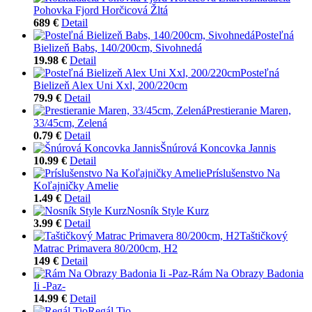
Pohovka Fjord Horčicová Žltá
689 €
Detail
Posteľná
Bielizeň Babs, 140/200cm, Sivohnedá
19.98 €
Detail
Posteľná
Bielizeň Alex Uni Xxl, 200/220cm
79.9 €
Detail
Prestieranie Maren,
33/45cm, Zelená
0.79 €
Detail
Šnúrová Koncovka Jannis
10.99 €
Detail
Príslušenstvo Na
Koľajničky Amelie
1.49 €
Detail
Nosník Style Kurz
3.99 €
Detail
Taštičkový
Matrac Primavera 80/200cm, H2
149 €
Detail
Rám Na Obrazy Badonia
Ii -Paz-
14.99 €
Detail
Regál Tio