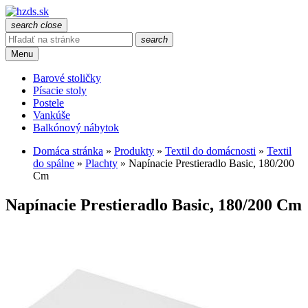
search
close
search
Menu
Barové stoličky
Písacie stoly
Postele
Vankúše
Balkónový nábytok
Domáca stránka
»
Produkty
»
Textil do domácnosti
»
Textil
do spálne
»
Plachty
»
Napínacie Prestieradlo Basic, 180/200
Cm
Napínacie Prestieradlo Basic, 180/200 Cm