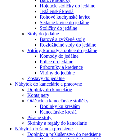
Barové stoličky
Hojdacie stoličky do jedálne
Jedálenské kreslá
Rohové kuchynské lavice
Sedacie lavice do jedálne
Stoličky do jedálne
Stoly do jedálne
Barové a zvýšené stoly
Rozložitelné stoly do jedálne
Vitríny, komody a police do jedálne
Komody do jedálne
Police do jedálne
Príborníky a kredence
Vitríny do jedálne
Zostavy do jedálne
Nábytok do kancelárie a pracovne
Doplnky do kancelárie
Kontajnery
Otáčacie a kancelárske stoličky
Doplnky ku kreslám
Kancelárske kreslá
Písacie stoly
Skrinky a regály do kancelárie
Nábytok do šatne a predsiene
Doplnky a príslušenstvo do predsiene