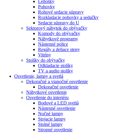
Leňošky
Pohovky
Rohové sedacie súpravy
Rozkladacie pohovky a sedačky
Sedacie súpravy do U
Sektorový nábytok do obývačky
Komody do obývačky
Nábytkové programy
Nástenné police
Regály a deliace steny
Vitríny
Stolíky do obývačky
Odkladacie stolíky
TV a audio stolíky
Osvetlenie, lampy a svetlá
Dekoračné a vianočné osvetlenie
Dekoračné osvetlenie
Nábytkové osvetlenie
Osvetlenie do interiéru
Bodové a LED svetlá
Nástenné osvetlenie
Nočné lampy
Stojacie lampy
Stolné lampy
Stropné osvetlenie