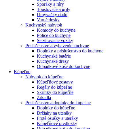
Sporáky a rúry
Toustovače a grily
Umývačky riadu
Varné dosky
Kuchynský nábytok
Komody do kuchyne
Police do kuchyne
Servírovacie vozíky
Príslušenstvo a vybavenie kuchyne
Doplnky a príslušenstvo do kuchyne
Kuchynské batérie
Kuchynské drezy
Odpadkové koše do kuchyne
Kúpeľne
Nábytok do kúpeľne
Kúpeľňové zostavy
Regály do kúpeľne
Skrinky do kúpeľňe
Zrkadlá
Príslušenstvo a doplnky do kúpeľne
Doplnky do kúpeľne
Držiaky na uteráky
Froté osušky a uteráky
Kúpeľňové predložky
Odpadkové koše do kúpeľne