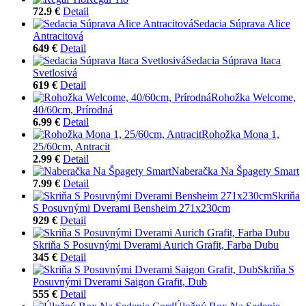
72.9 €
Detail
Sedacia Súprava Alice
Antracitová
649 €
Detail
Sedacia Súprava Itaca
Svetlosivá
619 €
Detail
Rohožka Welcome,
40/60cm, Prírodná
6.99 €
Detail
Rohožka Mona 1,
25/60cm, Antracit
2.99 €
Detail
Naberačka Na Špagety Smart
7.99 €
Detail
Skriňa
S Posuvnými Dverami Bensheim 271x230cm
929 €
Detail
Skriňa S Posuvnými Dverami Aurich Grafit, Farba Dubu
345 €
Detail
Skriňa S
Posuvnými Dverami Saigon Grafit, Dub
555 €
Detail