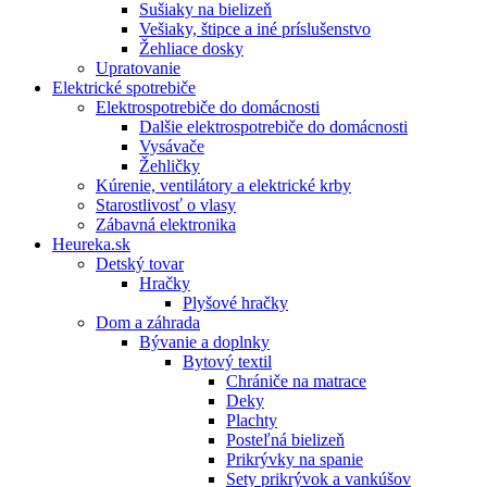
Sušiaky na bielizeň
Vešiaky, štipce a iné príslušenstvo
Žehliace dosky
Upratovanie
Elektrické spotrebiče
Elektrospotrebiče do domácnosti
Dalšie elektrospotrebiče do domácnosti
Vysávače
Žehličky
Kúrenie, ventilátory a elektrické krby
Starostlivosť o vlasy
Zábavná elektronika
Heureka.sk
Detský tovar
Hračky
Plyšové hračky
Dom a záhrada
Bývanie a doplnky
Bytový textil
Chrániče na matrace
Deky
Plachty
Posteľná bielizeň
Prikrývky na spanie
Sety prikrývok a vankúšov