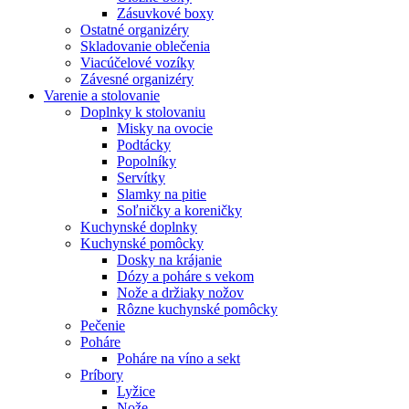
Zásuvkové boxy
Ostatné organizéry
Skladovanie oblečenia
Viacúčelové vozíky
Závesné organizéry
Varenie a stolovanie
Doplnky k stolovaniu
Misky na ovocie
Podtácky
Popolníky
Servítky
Slamky na pitie
Soľničky a koreničky
Kuchynské doplnky
Kuchynské pomôcky
Dosky na krájanie
Dózy a poháre s vekom
Nože a držiaky nožov
Rôzne kuchynské pomôcky
Pečenie
Poháre
Poháre na víno a sekt
Príbory
Lyžice
Nože