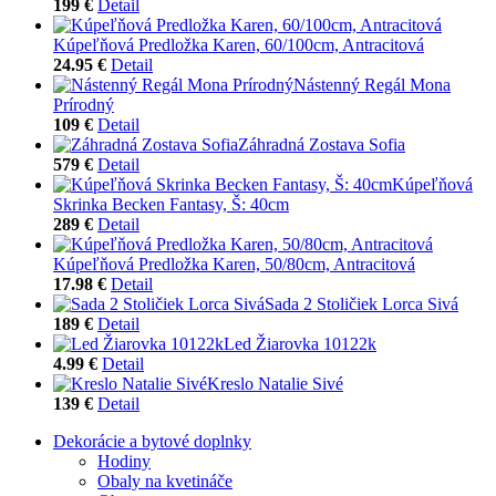
199 €
Detail
Kúpeľňová Predložka Karen, 60/100cm, Antracitová
24.95 €
Detail
Nástenný Regál Mona
Prírodný
109 €
Detail
Záhradná Zostava Sofia
579 €
Detail
Kúpeľňová
Skrinka Becken Fantasy, Š: 40cm
289 €
Detail
Kúpeľňová Predložka Karen, 50/80cm, Antracitová
17.98 €
Detail
Sada 2 Stoličiek Lorca Sivá
189 €
Detail
Led Žiarovka 10122k
4.99 €
Detail
Kreslo Natalie Sivé
139 €
Detail
Dekorácie a bytové doplnky
Hodiny
Obaly na kvetináče