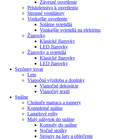
Závesné osvetlenie
Príslušenstvo k osvetleniu
Stropné ventilátory
Vonkajšie osvetlenie
Solárne svietidlá
Vonkajšie svietidlá na elektrinu
Žiarovky
Klasické žiarovky
LED žiarovky
Žiarovky a svietidlá
Klasické žiarovky
LED žiarovky
Sezónny tovar
Leto
Vianočná výzdoba a doplnky
Vianočné dekorácie
Vianočný textil
Spálne
Chrániče matraca a toppery
Kompletné spálne
Lamelové rošty
Malý nábytok do spálne
Komody do spálne
Nočné stolíky
Stojany na šaty a oblečenie