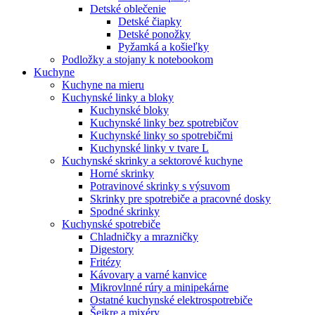
Detské oblečenie
Detské čiapky
Detské ponožky
Pyžamká a košieľky
Podložky a stojany k notebookom
Kuchyne
Kuchyne na mieru
Kuchynské linky a bloky
Kuchynské bloky
Kuchynské linky bez spotrebičov
Kuchynské linky so spotrebičmi
Kuchynské linky v tvare L
Kuchynské skrinky a sektorové kuchyne
Horné skrinky
Potravinové skrinky s výsuvom
Skrinky pre spotrebiče a pracovné dosky
Spodné skrinky
Kuchynské spotrebiče
Chladničky a mrazničky
Digestory
Fritézy
Kávovary a varné kanvice
Mikrovlnné rúry a minipekárne
Ostatné kuchynské elektrospotrebiče
Šejkre a mixéry