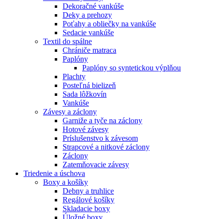
Dekoračné vankúše
Deky a prehozy
Poťahy a obliečky na vankúše
Sedacie vankúše
Textil do spálne
Chrániče matraca
Paplóny
Paplóny so syntetickou výplňou
Plachty
Posteľná bielizeň
Sada lôžkovín
Vankúše
Závesy a záclony
Garniže a tyče na záclony
Hotové závesy
Príslušenstvo k závesom
Strapcové a nitkové záclony
Záclony
Zatemňovacie závesy
Triedenie a úschova
Boxy a košíky
Debny a truhlice
Regálové košíky
Skladacie boxy
Úložné boxy