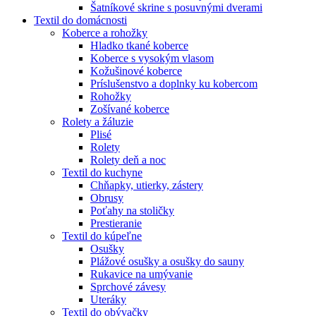
Šatníkové skrine s posuvnými dverami
Textil do domácnosti
Koberce a rohožky
Hladko tkané koberce
Koberce s vysokým vlasom
Kožušinové koberce
Príslušenstvo a doplnky ku kobercom
Rohožky
Zošívané koberce
Rolety a žáluzie
Plisé
Rolety
Rolety deň a noc
Textil do kuchyne
Chňapky, utierky, zástery
Obrusy
Poťahy na stoličky
Prestieranie
Textil do kúpeľne
Osušky
Plážové osušky a osušky do sauny
Rukavice na umývanie
Sprchové závesy
Uteráky
Textil do obývačky