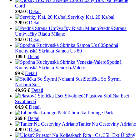
Úložný Box Na Sedenie
Cord
29.9 €
Detail
Servítky Kai, 20 Ks/bal.
2.99 €
Detail
Predná Strana
Umývačky Riadu Milano
50.9 €
Detail
Spodná
Kuchynská Skrinka Samoa Us 80
109 €
Detail
Spodná
Kuchynská Skrinka Venezia-Valero
99 €
Detail
Stolička So Štyrmi
Nohami Susi
49.95 €
Detail
Plastová Stolička Eset
Sivohnedá
64.9 €
Detail
Taburetka Lounge Park
269 €
Detail
Tanier Na Cestoviny Adriano
4.99 €
Detail
Úložný