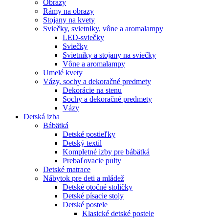
Obrazy
Rámy na obrazy
Stojany na kvety
Sviečky, svietniky, vône a aromalampy
LED-sviečky
Sviečky
Svietniky a stojany na sviečky
Vône a aromalampy
Umelé kvety
Vázy, sochy a dekoračné predmety
Dekorácie na stenu
Sochy a dekoračné predmety
Vázy
Detská izba
Bábätká
Detské postieľky
Detský textil
Kompletné izby pre bábätká
Prebaľovacie pulty
Detské matrace
Nábytok pre deti a mládež
Detské otočné stoličky
Detské písacie stoly
Detské postele
Klasické detské postele