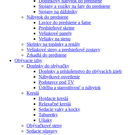
Doplnkový nábytok do predsiene
Stojany a vozíky na šaty do predsiene
Stojany na dáždníky
Nábytok do predsiene
Lavice do predsiene a šatne
Predsieňové skrine
Vešiakové panely
Vešiaky na stenu
Skrinky na topánky a regály
Vešiakové steny a predsieňové zostavy
Zrkadlá do predsiene
Obývacie izby
Doplnky do obývačky
Doplnky a príslušenstvo do obývacích izieb
Nábytkové osvetlenie
Podstavce pod TV
Údržba a starostlivosť o nábytok
Kreslá
Hojdacie kreslá
Relaxačné kreslá
Sedacie vaky a kocky
Taburetky
Ušiaky
Obývačkové steny
Sedacie súpravy