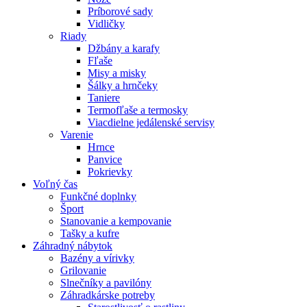
Príborové sady
Vidličky
Riady
Džbány a karafy
Fľaše
Misy a misky
Šálky a hrnčeky
Taniere
Termofľaše a termosky
Viacdielne jedálenské servisy
Varenie
Hrnce
Panvice
Pokrievky
Voľný čas
Funkčné doplnky
Šport
Stanovanie a kempovanie
Tašky a kufre
Záhradný nábytok
Bazény a vírivky
Grilovanie
Slnečníky a pavilóny
Záhradkárske potreby