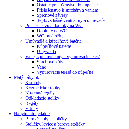
Ostatné príslušenstvo do kúpeľne
Príslušenstvo k sprchám a vaniam
Sprchové závesy
Teplovzdušné ventilátory a ohrievače
Príslušenstvo a doplnky na WC
Doplnky na WC
WC predložky
Umývadlá a kúpeľňové batérie
Kúpeľňové batérie
Umývadlá
Vane, sprchové kúty a vykurovacie telesá
Sprchové kúty
Vane
Vykurovacie telesá do kúpeľne
Malý nábytok
Komody
Kozmetické stolíky
Nástenné regály
Odkladacie stolíky
Regály
Vitríny
Nábytok do jedálne
Barové stoly a stoličky
Stoličky, lavice a barové stoličky