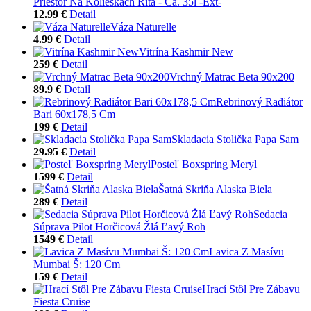
Priestor Na Kolieskach Rita - Ca. 35l -Ext-
12.99 €
Detail
Váza Naturelle
4.99 €
Detail
Vitrína Kashmir New
259 €
Detail
Vrchný Matrac Beta 90x200
89.9 €
Detail
Rebrinový Radiátor
Bari 60x178,5 Cm
199 €
Detail
Skladacia Stolička Papa Sam
29.95 €
Detail
Posteľ Boxspring Meryl
1599 €
Detail
Šatná Skriňa Alaska Biela
289 €
Detail
Sedacia
Súprava Pilot Horčicová Žlá Ľavý Roh
1549 €
Detail
Lavica Z Masívu
Mumbai Š: 120 Cm
159 €
Detail
Hrací Stôl Pre Zábavu
Fiesta Cruise