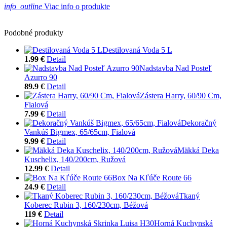
info_outline
Viac info o produkte
Podobné produkty
Destilovaná Voda 5 L
1.99 €
Detail
Nadstavba Nad Posteľ
Azurro 90
89.9 €
Detail
Zástera Harry, 60/90 Cm,
Fialová
7.99 €
Detail
Dekoračný
Vankúš Bigmex, 65/65cm, Fialová
9.99 €
Detail
Mäkká Deka
Kuschelix, 140/200cm, Ružová
12.99 €
Detail
Box Na Kľúče Route 66
24.9 €
Detail
Tkaný
Koberec Rubin 3, 160/230cm, Béžová
119 €
Detail
Horná Kuchynská