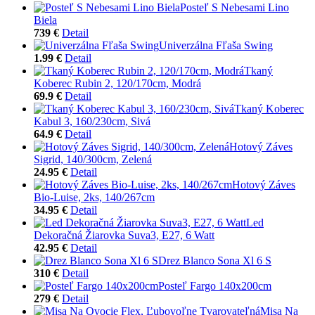
Posteľ S Nebesami Lino
Biela
739 €
Detail
Univerzálna Fľaša Swing
1.99 €
Detail
Tkaný
Koberec Rubin 2, 120/170cm, Modrá
69.9 €
Detail
Tkaný Koberec
Kabul 3, 160/230cm, Sivá
64.9 €
Detail
Hotový Záves
Sigrid, 140/300cm, Zelená
24.95 €
Detail
Hotový Záves
Bio-Luise, 2ks, 140/267cm
34.95 €
Detail
Led
Dekoračná Žiarovka Suva3, E27, 6 Watt
42.95 €
Detail
Drez Blanco Sona Xl 6 S
310 €
Detail
Posteľ Fargo 140x200cm
279 €
Detail
Misa Na