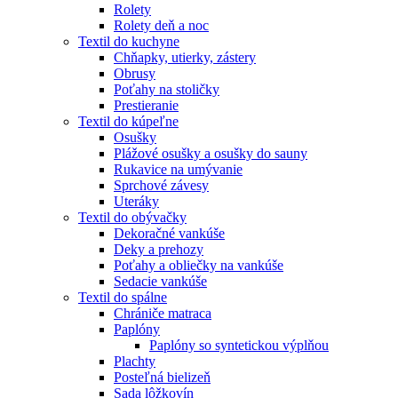
Rolety
Rolety deň a noc
Textil do kuchyne
Chňapky, utierky, zástery
Obrusy
Poťahy na stoličky
Prestieranie
Textil do kúpeľne
Osušky
Plážové osušky a osušky do sauny
Rukavice na umývanie
Sprchové závesy
Uteráky
Textil do obývačky
Dekoračné vankúše
Deky a prehozy
Poťahy a obliečky na vankúše
Sedacie vankúše
Textil do spálne
Chrániče matraca
Paplóny
Paplóny so syntetickou výplňou
Plachty
Posteľná bielizeň
Sada lôžkovín