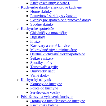
Kuchynské linky v tvare L
Kuchynské skrinky a sektorové kuchyne
Horné skrinky
Potravinové skrinky s výsuvom
Skrinky pre spotrebiče a pracovné dosky
Spodné skrinky
Kuchynské spotrebiče
Chladničky a mrazničky
Digestory
Fritézy
Kávovary a varné kanvice
Mikrovlnné rúry a minipekárne
Ostatné kuchynské elektrospotrebiče
Šejkre a mixéry
Sporáky a rúry
Toustovače a grily
Umývačky riadu
Varné dosky
Kuchynský nábytok
Komody do kuchyne
Police do kuchyne
Servírovacie vozíky
Príslušenstvo a vybavenie kuchyne
Doplnky a príslušenstvo do kuchyne
Kuchynské batérie