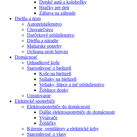
Detské autá a kolobežky
Hračky pre deti
Zábava na záhrade
Dielňa a dom
Autopríslušenstvo
Chovateľstvo
Darčekové príslušenstvo
Dielňa a náradie
Maliarske potreby
Ochrana proti hmyzu
Domácnosť
Odpadkové koše
Starostlivosť o bielizeň
Koše na bielizeň
Sušiaky na bielizeň
Vešiaky, štipce a iné príslušenstvo
Žehliace dosky
Upratovanie
Elektrické spotrebiče
Elektrospotrebiče do domácnosti
Dalšie elektrospotrebiče do domácnosti
Vysávače
Žehličky
Kúrenie, ventilátory a elektrické krby
Starostlivosť o vlasy