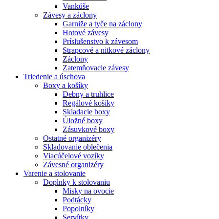
Vankúše
Závesy a záclony
Garniže a tyče na záclony
Hotové závesy
Príslušenstvo k závesom
Strapcové a nitkové záclony
Záclony
Zatemňovacie závesy
Triedenie a úschova
Boxy a košíky
Debny a truhlice
Regálové košíky
Skladacie boxy
Úložné boxy
Zásuvkové boxy
Ostatné organizéry
Skladovanie oblečenia
Viacúčelové vozíky
Závesné organizéry
Varenie a stolovanie
Doplnky k stolovaniu
Misky na ovocie
Podtácky
Popolníky
Servítky