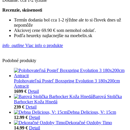
Dodanie: cca 1-2 týždne
Recenzie, skúsenosti
Termín dodania bol cca 1-2 týždne ale to si človek dnes už
nepomôže
Akciovej cene 69.90 € som nemohol odolať.
Podľa heureky najlacnejšie na moebelix.sk
info_outline
Viac info o produkte
Podobné produkty
Polohovateľná Posteľ Boxspring Evolution 3 180x200cm
Antracit
1699 €
Detail
Barová Stolička
Barhocker Koža Hnedá
239 €
Detail
Debna Delicious, V: 15cm
12.99 €
Detail
Dekoračné Ozdoby Timo
14.99 €
Detail