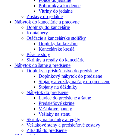
Police do jedálne
Príborníky a kredence
Vitríny do jedálne
Zostavy do jedálne
Nábytok do kancelárie a pracovne
Doplnky do kancelárie
Kontajnery
Otáčacie a kancelárske stoličky
Doplnky ku kreslám
Kancelárske kreslá
Písacie stoly
Skrinky a regály do kancelárie
Nábytok do šatne a predsiene
Doplnky a príslušenstvo do predsiene
Doplnkový nábytok do predsiene
Stojany a vozíky na šaty do predsiene
Stojany na dáždníky
Nábytok do predsiene
Lavice do predsiene a šatne
Predsieňové skrine
Vešiakové panely
Vešiaky na stenu
Skrinky na topánky a regály
Vešiakové steny a predsieňové zostavy
Zrkadlá do predsiene