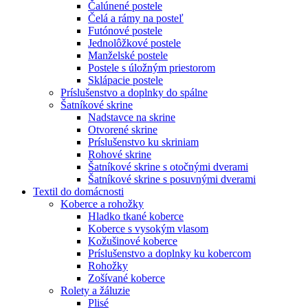
Čalúnené postele
Čelá a rámy na posteľ
Futónové postele
Jednolôžkové postele
Manželské postele
Postele s úložným priestorom
Sklápacie postele
Príslušenstvo a doplnky do spálne
Šatníkové skrine
Nadstavce na skrine
Otvorené skrine
Príslušenstvo ku skriniam
Rohové skrine
Šatníkové skrine s otočnými dverami
Šatníkové skrine s posuvnými dverami
Textil do domácnosti
Koberce a rohožky
Hladko tkané koberce
Koberce s vysokým vlasom
Kožušinové koberce
Príslušenstvo a doplnky ku kobercom
Rohožky
Zošívané koberce
Rolety a žáluzie
Plisé