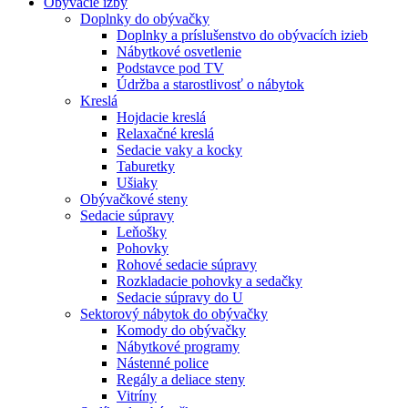
Obývacie izby
Doplnky do obývačky
Doplnky a príslušenstvo do obývacích izieb
Nábytkové osvetlenie
Podstavce pod TV
Údržba a starostlivosť o nábytok
Kreslá
Hojdacie kreslá
Relaxačné kreslá
Sedacie vaky a kocky
Taburetky
Ušiaky
Obývačkové steny
Sedacie súpravy
Leňošky
Pohovky
Rohové sedacie súpravy
Rozkladacie pohovky a sedačky
Sedacie súpravy do U
Sektorový nábytok do obývačky
Komody do obývačky
Nábytkové programy
Nástenné police
Regály a deliace steny
Vitríny