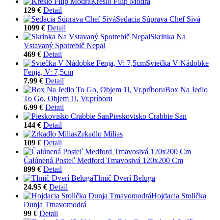
Kreslo Filip Modrá
129 €
Detail
Sedacia Súprava Chef Sivá
1099 €
Detail
Skrinka Na
Vstavaný Spotrebič Nepal
469 €
Detail
Sviečka V Nádobke
Fenja, V: 7,5cm
7.99 €
Detail
Box Na Jedlo
To Go, Objem 1l, Vr.príboru
6.99 €
Detail
Pieskovisko Crabbie San
144 €
Detail
Zrkadlo Milias
109 €
Detail
Čalúnená Posteľ Medford Tmavosivá 120x200 Cm
899 €
Detail
Tlmič Dverí Beluga
24.95 €
Detail
Hojdacia Stolička
Dunja Tmavomodrá
99 €
Detail