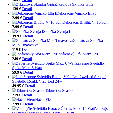
Zrkadlová Skrinka Giga
139 €
Detail
Dekoračné Vajíčko Ella I
2.99 €
Detail
Dekorácia Bright, V: 16,5cm
7.99 €
Detail
Stolička Svenja I
39.9 €
Detail
Zamatová Stolička
Milo Tmavosivá
119 €
Detail
Jedálenský Stôl Metz 120
249 €
Detail
Závesné Svietidlo
Spike Max. 6 Watt
59.9 €
Detail
Led Stropné
Svietidlo Roald, Vrát. Led 24w
49.95 €
Detail
Taburetka Seaside
219 €
Detail
Háčik Fleur
7.99 €
Detail
Vonkajšie