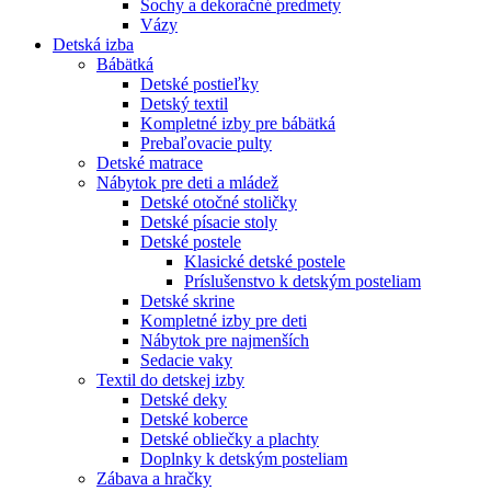
Sochy a dekoračné predmety
Vázy
Detská izba
Bábätká
Detské postieľky
Detský textil
Kompletné izby pre bábätká
Prebaľovacie pulty
Detské matrace
Nábytok pre deti a mládež
Detské otočné stoličky
Detské písacie stoly
Detské postele
Klasické detské postele
Príslušenstvo k detským posteliam
Detské skrine
Kompletné izby pre deti
Nábytok pre najmenších
Sedacie vaky
Textil do detskej izby
Detské deky
Detské koberce
Detské obliečky a plachty
Doplnky k detským posteliam
Zábava a hračky