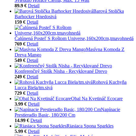
Svietidlo Horace Čierna, Max. 15 Watt
89.9 €
Detail
Barová Stolička
Barhocker Hnedosivá
159 €
Detail
Čalúnená Posteľ S Roštom Universe,160x200cm,tmavohnedá
769 €
Detail
Masívna Komoda Z
Dreva Mango
549 €
Detail
Konferenčný Stolík Nisha - Recyklované Drevo
249 €
Detail
Rohová Kuchyňa
Lucca Biela/tm.sivá
729 €
Detail
Obal Na Kvetináč Ecocare
3.99 €
Detail
Napínacie
Prestieradlo Basic, 180/200 Cm
14.99 €
Detail
Riasiaca Spona Sparkles
5.99 €
Detail