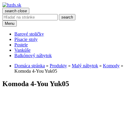
search
close
search
Menu
Barové stoličky
Písacie stoly
Postele
Vankúše
Balkónový nábytok
Domáca stránka
»
Produkty
»
Malý nábytok
»
Komody
»
Komoda 4-You Yuk05
Komoda 4-You Yuk05