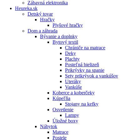
Zábavná elektronika
Heureka.sk
Detský tovar
Hračky
Plyšové hračky
Dom a záhrada
Bývanie a doplnky
Bytový textil
Chrániče na matrace
Deky
Plachty
Posteľná bielizeň
Prikrývky na spanie
Sety prikrývok a vankúšov
Uteráky
Vankúše
Koberce a koberčeky
Kúpeľňa
Stojany na kefky
Osvetlenie
Lampy
Úložné boxy
Nábytok
Matrace
Postele