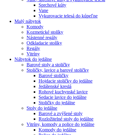
Sprchové kúty
Vane
Vykurovacie telesá do kúpeľne
Malý nábytok
Komody
Kozmetické stolíky
Nástenné regály
Odkladacie stolíky
Regály
Vitríny
Nábytok do jedálne
Barové stoly a stoličky
Stoličky, lavice a barové stoličky
Barové stoličky
Hojdacie stoličky do jedálne
Jedálenské kreslá
Rohové kuchynské lavice
Sedacie lavice do jedálne
Stoličky do jedálne
Stoly do jedálne
Barové a zvýšené stoly
Rozložitelné stoly do jedálne
Vitríny, komody a police do jedálne
Komody do jedálne