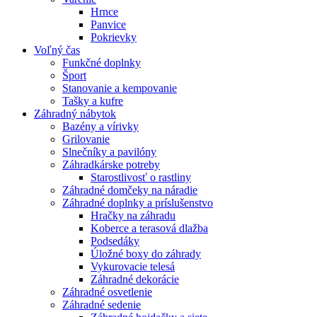
Hrnce
Panvice
Pokrievky
Voľný čas
Funkčné doplnky
Šport
Stanovanie a kempovanie
Tašky a kufre
Záhradný nábytok
Bazény a vírivky
Grilovanie
Slnečníky a pavilóny
Záhradkárske potreby
Starostlivosť o rastliny
Záhradné domčeky na náradie
Záhradné doplnky a príslušenstvo
Hračky na záhradu
Koberce a terasová dlažba
Podsedáky
Úložné boxy do záhrady
Vykurovacie telesá
Záhradné dekorácie
Záhradné osvetlenie
Záhradné sedenie