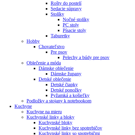
Rošty do postelí
Sedacie súpravy
Stolíky
Nočné stolíky
PC stoly
Písacie stoly
Taburetky
Hobby
Chovateľstvo
Pre psov
Pelechy a búdy pre psov
Oblečenie a móda
Dámske oblečenie
Dámske župany
Detské oblečenie
Detské čiapky
Detské ponožky
Pyžamká a košieľky
Podložky a stojany k notebookom
Kuchyne
Kuchyne na mieru
Kuchynské linky a bloky
Kuchynské bloky
Kuchynské linky bez spotrebičov
Kuchynské linky so spotrebičmi