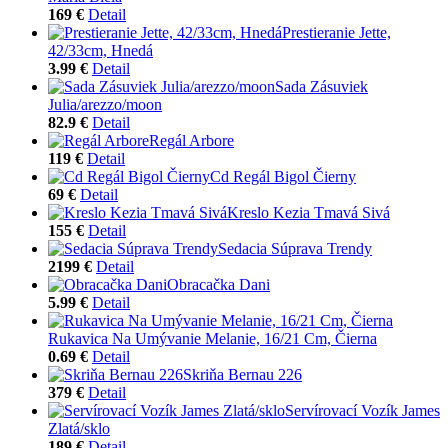
169 €
Detail
Prestieranie Jette,
42/33cm, Hnedá
3.99 €
Detail
Sada Zásuviek
Julia/arezzo/moon
82.9 €
Detail
Regál Arbore
119 €
Detail
Cd Regál Bigol Čierny
69 €
Detail
Kreslo Kezia Tmavá Sivá
155 €
Detail
Sedacia Súprava Trendy
2199 €
Detail
Obracačka Dani
5.99 €
Detail
Rukavica Na Umývanie Melanie, 16/21 Cm, Čierna
0.69 €
Detail
Skriňa Bernau 226
379 €
Detail
Servírovací Vozík James
Zlatá/sklo
189 €
Detail