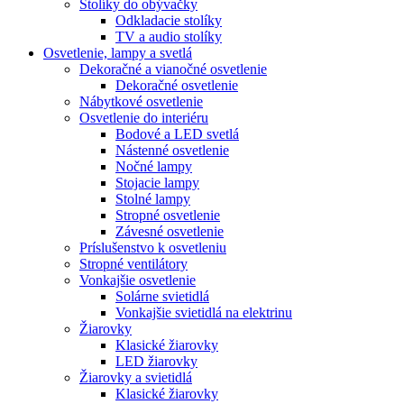
Stolíky do obývačky
Odkladacie stolíky
TV a audio stolíky
Osvetlenie, lampy a svetlá
Dekoračné a vianočné osvetlenie
Dekoračné osvetlenie
Nábytkové osvetlenie
Osvetlenie do interiéru
Bodové a LED svetlá
Nástenné osvetlenie
Nočné lampy
Stojacie lampy
Stolné lampy
Stropné osvetlenie
Závesné osvetlenie
Príslušenstvo k osvetleniu
Stropné ventilátory
Vonkajšie osvetlenie
Solárne svietidlá
Vonkajšie svietidlá na elektrinu
Žiarovky
Klasické žiarovky
LED žiarovky
Žiarovky a svietidlá
Klasické žiarovky