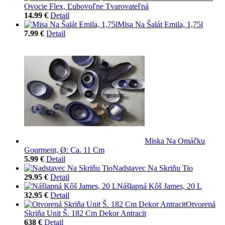
Ovocie Flex, Ľubovoľne Tvarovateľná
14.99 €
Detail
Misa Na Šalát Emila, 1,75l
7.99 €
Detail
Miska Na Omáčku
Gourment, Ø: Ca. 11 Cm
5.99 €
Detail
Nadstavec Na Skriňu Tio
29.95 €
Detail
Nášlapná Kôš James, 20 L
32.95 €
Detail
Otvorená
Skriňa Unit Š. 182 Cm Dekor Antracit
638 €
Detail