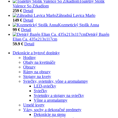
Toaletný Stolík
Valence So Zrkadlom
259 €
Detail
Záhradná Lavica Marlo
149 €
Detail
Kozmetický Stolík Anna
99 €
Detail
Detský Bazén
Elian Ca. 435x213x117cm
59.9 €
Detail
Dekorácie a bytové doplnky
Hodiny
Obaly na kvetináče
Obrazy
Rámy na obrazy
Stojany na kvety
Sviečky, svietniky, vône a aromalampy
LED-sviečky
Sviečky
Svietniky a stojany na sviečky
Vône a aromalampy
Umelé kvety
Vázy, sochy a dekoračné predmety
Dekorácie na stenu