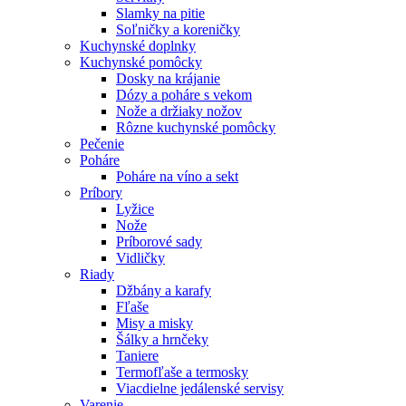
Slamky na pitie
Soľničky a koreničky
Kuchynské doplnky
Kuchynské pomôcky
Dosky na krájanie
Dózy a poháre s vekom
Nože a držiaky nožov
Rôzne kuchynské pomôcky
Pečenie
Poháre
Poháre na víno a sekt
Príbory
Lyžice
Nože
Príborové sady
Vidličky
Riady
Džbány a karafy
Fľaše
Misy a misky
Šálky a hrnčeky
Taniere
Termofľaše a termosky
Viacdielne jedálenské servisy
Varenie