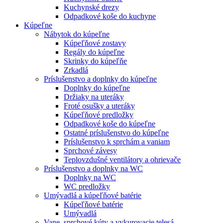
Kuchynské drezy
Odpadkové koše do kuchyne
Kúpeľne
Nábytok do kúpeľne
Kúpeľňové zostavy
Regály do kúpeľne
Skrinky do kúpeľňe
Zrkadlá
Príslušenstvo a doplnky do kúpeľne
Doplnky do kúpeľne
Držiaky na uteráky
Froté osušky a uteráky
Kúpeľňové predložky
Odpadkové koše do kúpeľne
Ostatné príslušenstvo do kúpeľne
Príslušenstvo k sprchám a vaniam
Sprchové závesy
Teplovzdušné ventilátory a ohrievače
Príslušenstvo a doplnky na WC
Doplnky na WC
WC predložky
Umývadlá a kúpeľňové batérie
Kúpeľňové batérie
Umývadlá
Vane, sprchové kúty a vykurovacie telesá