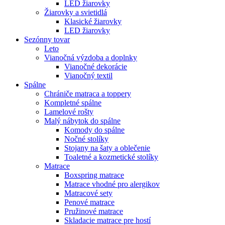
LED žiarovky
Žiarovky a svietidlá
Klasické žiarovky
LED žiarovky
Sezónny tovar
Leto
Vianočná výzdoba a doplnky
Vianočné dekorácie
Vianočný textil
Spálne
Chrániče matraca a toppery
Kompletné spálne
Lamelové rošty
Malý nábytok do spálne
Komody do spálne
Nočné stolíky
Stojany na šaty a oblečenie
Toaletné a kozmetické stolíky
Matrace
Boxspring matrace
Matrace vhodné pro alergikov
Matracové sety
Penové matrace
Pružinové matrace
Skladacie matrace pre hostí