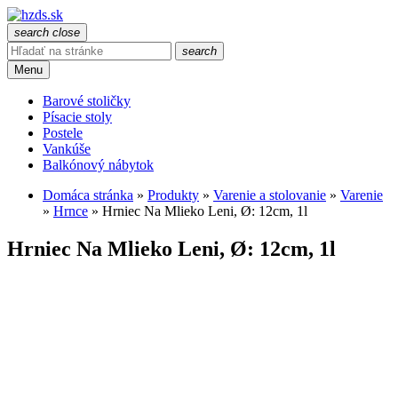
search
close
search
Menu
Barové stoličky
Písacie stoly
Postele
Vankúše
Balkónový nábytok
Domáca stránka
»
Produkty
»
Varenie a stolovanie
»
Varenie
»
Hrnce
»
Hrniec Na Mlieko Leni, Ø: 12cm, 1l
Hrniec Na Mlieko Leni, Ø: 12cm, 1l