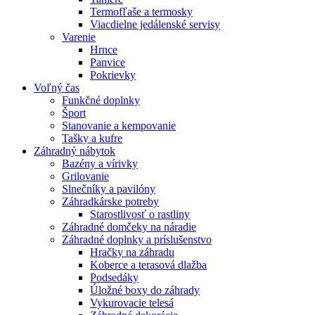
Termofľaše a termosky
Viacdielne jedálenské servisy
Varenie
Hrnce
Panvice
Pokrievky
Voľný čas
Funkčné doplnky
Šport
Stanovanie a kempovanie
Tašky a kufre
Záhradný nábytok
Bazény a vírivky
Grilovanie
Slnečníky a pavilóny
Záhradkárske potreby
Starostlivosť o rastliny
Záhradné domčeky na náradie
Záhradné doplnky a príslušenstvo
Hračky na záhradu
Koberce a terasová dlažba
Podsedáky
Úložné boxy do záhrady
Vykurovacie telesá