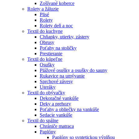
Zošívané koberce
Rolety a žáluzie
Plisé
Rolety
Rolety deň a noc
Textil do kuchyne
Chňapky, utierky, zástery
Obrusy
Poťahy na stoličky
Prestieranie
Textil do kúpeľne
Osušky
Plážové osušky a osušky do sauny
Rukavice na umývanie
Sprchové závesy
Uteráky
Textil do obývačky
Dekoračné vankúše
Deky a prehozy
Poťahy a obliečky na vankúše
Sedacie vankúše
Textil do spálne
Chrániče matraca
Paplóny
Paplóny so syntetickou výplňou