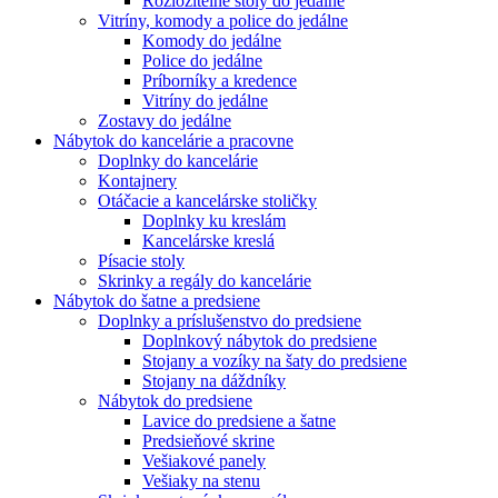
Rozložitelné stoly do jedálne
Vitríny, komody a police do jedálne
Komody do jedálne
Police do jedálne
Príborníky a kredence
Vitríny do jedálne
Zostavy do jedálne
Nábytok do kancelárie a pracovne
Doplnky do kancelárie
Kontajnery
Otáčacie a kancelárske stoličky
Doplnky ku kreslám
Kancelárske kreslá
Písacie stoly
Skrinky a regály do kancelárie
Nábytok do šatne a predsiene
Doplnky a príslušenstvo do predsiene
Doplnkový nábytok do predsiene
Stojany a vozíky na šaty do predsiene
Stojany na dáždníky
Nábytok do predsiene
Lavice do predsiene a šatne
Predsieňové skrine
Vešiakové panely
Vešiaky na stenu