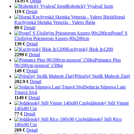
14.95 €
Detail
Robotický Vysávač Iorm
119 €
Detail
Horná
Kuchynská Skrinka Venezia - Valero Biela
89 €
Detail
Posteľ S
Úložným Priestorom Azurro,90x200cm
139 €
Detail
Kuchynský Blok Ip1200
2299 €
Detail
Primatex Plus
90/200cm,nosnosť 150kg
149 €
Detail
Príručný Stolík Mahesh Zlatý
202.9 €
Detail
Sedacia Súprava Lani
Tmavá Sivá
1149 €
Detail
Jedálenský Stôl Vinnie
140x80 Cm
77 €
Detail
Jedálenský Stôl Rico
180x90 Cm
269 €
Detail