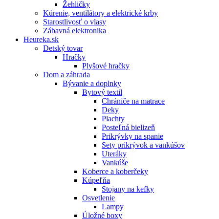
Žehličky
Kúrenie, ventilátory a elektrické krby
Starostlivosť o vlasy
Zábavná elektronika
Heureka.sk
Detský tovar
Hračky
Plyšové hračky
Dom a záhrada
Bývanie a doplnky
Bytový textil
Chrániče na matrace
Deky
Plachty
Posteľná bielizeň
Prikrývky na spanie
Sety prikrývok a vankúšov
Uteráky
Vankúše
Koberce a koberčeky
Kúpeľňa
Stojany na kefky
Osvetlenie
Lampy
Úložné boxy