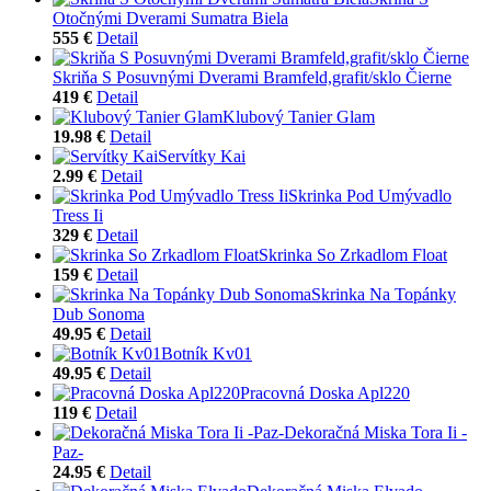
Otočnými Dverami Sumatra Biela
555 €
Detail
Skriňa S Posuvnými Dverami Bramfeld,grafit/sklo Čierne
419 €
Detail
Klubový Tanier Glam
19.98 €
Detail
Servítky Kai
2.99 €
Detail
Skrinka Pod Umývadlo
Tress Ii
329 €
Detail
Skrinka So Zrkadlom Float
159 €
Detail
Skrinka Na Topánky
Dub Sonoma
49.95 €
Detail
Botník Kv01
49.95 €
Detail
Pracovná Doska Apl220
119 €
Detail
Dekoračná Miska Tora Ii -
Paz-
24.95 €
Detail