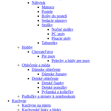
Nábytok
Matrace
Postele
Rošty do postelí
Sedacie súpravy
Stolíky
Nočné stolíky
PC stoly
Písacie stoly
Taburetky
Hobby
Chovateľstvo
Pre psov
Pelechy a búdy pre psov
Oblečenie a móda
Dámske oblečenie
Dámske župany
Detské oblečenie
Detské čiapky
Detské ponožky
Pyžamká a košieľky
Podložky a stojany k notebookom
Kuchyne
Kuchyne na mieru
Kuchynské linky a bloky