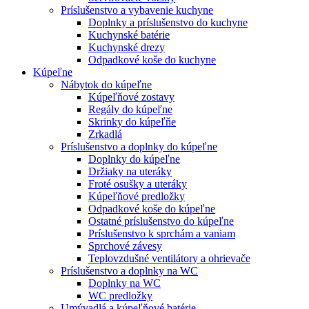
Príslušenstvo a vybavenie kuchyne
Doplnky a príslušenstvo do kuchyne
Kuchynské batérie
Kuchynské drezy
Odpadkové koše do kuchyne
Kúpeľne
Nábytok do kúpeľne
Kúpeľňové zostavy
Regály do kúpeľne
Skrinky do kúpeľňe
Zrkadlá
Príslušenstvo a doplnky do kúpeľne
Doplnky do kúpeľne
Držiaky na uteráky
Froté osušky a uteráky
Kúpeľňové predložky
Odpadkové koše do kúpeľne
Ostatné príslušenstvo do kúpeľne
Príslušenstvo k sprchám a vaniam
Sprchové závesy
Teplovzdušné ventilátory a ohrievače
Príslušenstvo a doplnky na WC
Doplnky na WC
WC predložky
Umývadlá a kúpeľňové batérie