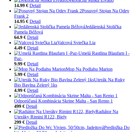
Dekoračná Miska Elvado
14.99 €
Detail
Posuvný Stojan Na Odev
Frank 2
14.95 €
Detail
Jedálenská Stolička
Pamela Béžová
64.9 €
Detail
Valcová Sviečka Lia
4.49 €
Detail
Umelá Rastlina Blaufarn I -
Paz-
9.99 €
Detail
Mop Na Podlahu Marion
5.99 €
Detail
Uterák Na Ruky
Bio Bavlna Zelený 1ks
4.99 €
Detail
Odporúčaná Kombinácia Skrine Malta - San Remo 1
499 €
Detail
Radiátor Na
Uteráky Rimini R122, Biely
299 €
Detail
Predložka Do