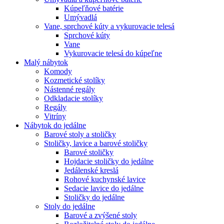
Kúpeľňové batérie
Umývadlá
Vane, sprchové kúty a vykurovacie telesá
Sprchové kúty
Vane
Vykurovacie telesá do kúpeľne
Malý nábytok
Komody
Kozmetické stolíky
Nástenné regály
Odkladacie stolíky
Regály
Vitríny
Nábytok do jedálne
Barové stoly a stoličky
Stoličky, lavice a barové stoličky
Barové stoličky
Hojdacie stoličky do jedálne
Jedálenské kreslá
Rohové kuchynské lavice
Sedacie lavice do jedálne
Stoličky do jedálne
Stoly do jedálne
Barové a zvýšené stoly