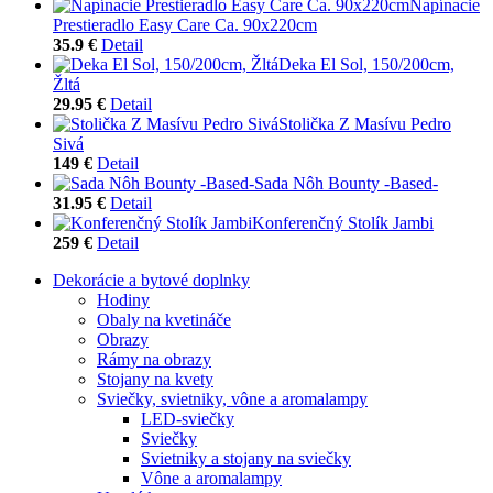
Napínacie
Prestieradlo Easy Care Ca. 90x220cm
35.9 €
Detail
Deka El Sol, 150/200cm,
Žltá
29.95 €
Detail
Stolička Z Masívu Pedro
Sivá
149 €
Detail
Sada Nôh Bounty -Based-
31.95 €
Detail
Konferenčný Stolík Jambi
259 €
Detail
Dekorácie a bytové doplnky
Hodiny
Obaly na kvetináče
Obrazy
Rámy na obrazy
Stojany na kvety
Sviečky, svietniky, vône a aromalampy
LED-sviečky
Sviečky
Svietniky a stojany na sviečky
Vône a aromalampy