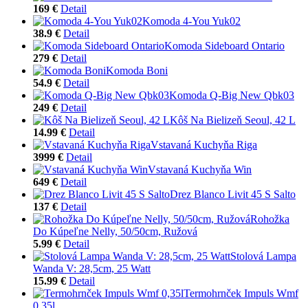
169 €
Detail
Komoda 4-You Yuk02
38.9 €
Detail
Komoda Sideboard Ontario
279 €
Detail
Komoda Boni
54.9 €
Detail
Komoda Q-Big New Qbk03
249 €
Detail
Kôš Na Bielizeň Seoul, 42 L
14.99 €
Detail
Vstavaná Kuchyňa Riga
3999 €
Detail
Vstavaná Kuchyňa Win
649 €
Detail
Drez Blanco Livit 45 S Salto
137 €
Detail
Rohožka
Do Kúpeľne Nelly, 50/50cm, Ružová
5.99 €
Detail
Stolová Lampa
Wanda V: 28,5cm, 25 Watt
15.99 €
Detail
Termohrnček Impuls Wmf
0,35l