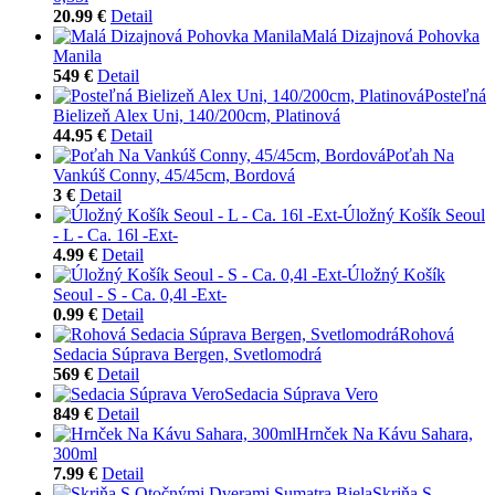
20.99 €
Detail
Malá Dizajnová Pohovka
Manila
549 €
Detail
Posteľná
Bielizeň Alex Uni, 140/200cm, Platinová
44.95 €
Detail
Poťah Na
Vankúš Conny, 45/45cm, Bordová
3 €
Detail
Úložný Košík Seoul
- L - Ca. 16l -Ext-
4.99 €
Detail
Úložný Košík
Seoul - S - Ca. 0,4l -Ext-
0.99 €
Detail
Rohová
Sedacia Súprava Bergen, Svetlomodrá
569 €
Detail
Sedacia Súprava Vero
849 €
Detail
Hrnček Na Kávu Sahara,
300ml
7.99 €
Detail
Skriňa S