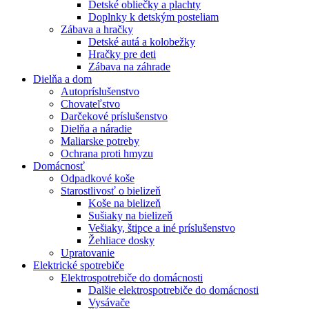
Detské obliečky a plachty
Doplnky k detským posteliam
Zábava a hračky
Detské autá a kolobežky
Hračky pre deti
Zábava na záhrade
Dielňa a dom
Autopríslušenstvo
Chovateľstvo
Darčekové príslušenstvo
Dielňa a náradie
Maliarske potreby
Ochrana proti hmyzu
Domácnosť
Odpadkové koše
Starostlivosť o bielizeň
Koše na bielizeň
Sušiaky na bielizeň
Vešiaky, štipce a iné príslušenstvo
Žehliace dosky
Upratovanie
Elektrické spotrebiče
Elektrospotrebiče do domácnosti
Dalšie elektrospotrebiče do domácnosti
Vysávače