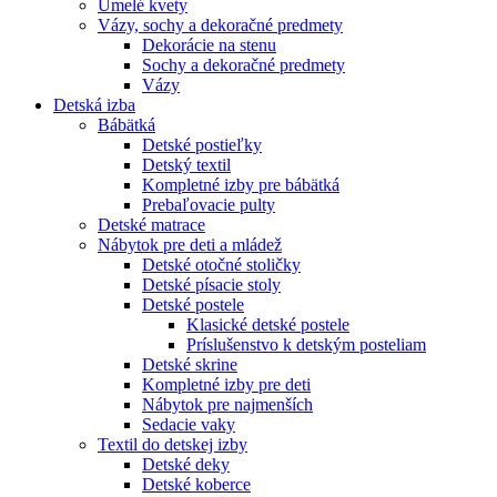
Umelé kvety
Vázy, sochy a dekoračné predmety
Dekorácie na stenu
Sochy a dekoračné predmety
Vázy
Detská izba
Bábätká
Detské postieľky
Detský textil
Kompletné izby pre bábätká
Prebaľovacie pulty
Detské matrace
Nábytok pre deti a mládež
Detské otočné stoličky
Detské písacie stoly
Detské postele
Klasické detské postele
Príslušenstvo k detským posteliam
Detské skrine
Kompletné izby pre deti
Nábytok pre najmenších
Sedacie vaky
Textil do detskej izby
Detské deky
Detské koberce