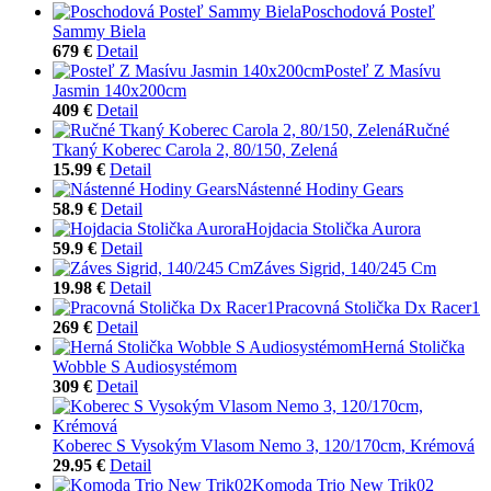
Poschodová Posteľ
Sammy Biela
679 €
Detail
Posteľ Z Masívu
Jasmin 140x200cm
409 €
Detail
Ručné
Tkaný Koberec Carola 2, 80/150, Zelená
15.99 €
Detail
Nástenné Hodiny Gears
58.9 €
Detail
Hojdacia Stolička Aurora
59.9 €
Detail
Záves Sigrid, 140/245 Cm
19.98 €
Detail
Pracovná Stolička Dx Racer1
269 €
Detail
Herná Stolička
Wobble S Audiosystémom
309 €
Detail
Koberec S Vysokým Vlasom Nemo 3, 120/170cm, Krémová
29.95 €
Detail
Komoda Trio New Trik02