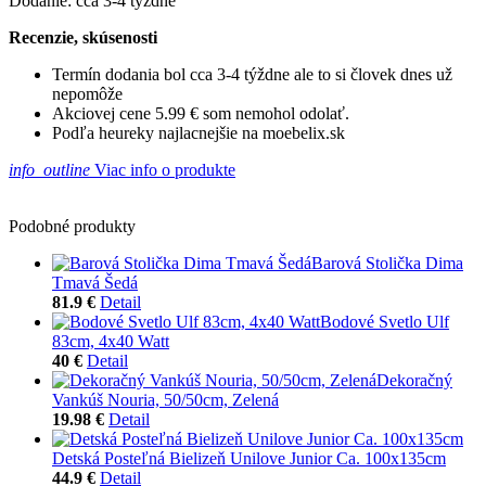
Dodanie: cca 3-4 týždne
Recenzie, skúsenosti
Termín dodania bol cca 3-4 týždne ale to si človek dnes už
nepomôže
Akciovej cene 5.99 € som nemohol odolať.
Podľa heureky najlacnejšie na moebelix.sk
info_outline
Viac info o produkte
Podobné produkty
Barová Stolička Dima
Tmavá Šedá
81.9 €
Detail
Bodové Svetlo Ulf
83cm, 4x40 Watt
40 €
Detail
Dekoračný
Vankúš Nouria, 50/50cm, Zelená
19.98 €
Detail
Detská Posteľná Bielizeň Unilove Junior Ca. 100x135cm
44.9 €
Detail