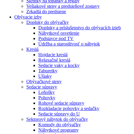
Skrinky na topánky a regály
Vešiakové steny a predsieňové zostavy
Zrkadlá do predsiene
Obývacie izby
Doplnky do obývačky
Doplnky a príslušenstvo do obývacích izieb
Nábytkové osvetlenie
Podstavce pod TV
Údržba a starostlivosť o nábytok
Kreslá
Hojdacie kreslá
Relaxačné kreslá
Sedacie vaky a kocky
Taburetky
Ušiaky
Obývačkové steny
Sedacie súpravy
Leňošky
Pohovky
Rohové sedacie súpravy
Rozkladacie pohovky a sedačky
Sedacie súpravy do U
Sektorový nábytok do obývačky
Komody do obývačky
Nábytkové programy