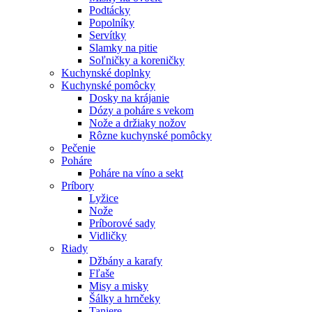
Podtácky
Popolníky
Servítky
Slamky na pitie
Soľničky a koreničky
Kuchynské doplnky
Kuchynské pomôcky
Dosky na krájanie
Dózy a poháre s vekom
Nože a držiaky nožov
Rôzne kuchynské pomôcky
Pečenie
Poháre
Poháre na víno a sekt
Príbory
Lyžice
Nože
Príborové sady
Vidličky
Riady
Džbány a karafy
Fľaše
Misy a misky
Šálky a hrnčeky
Taniere