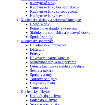
Kuchynské bloky
Kuchynské linky bez spotrebičov
Kuchynské linky so spotrebičmi
Kuchynské linky v tvare L
Kuchynské skrinky a sektorové kuchyne
Horné skrinky
Potravinové skrinky s výsuvom
Skrinky pre spotrebiče a pracovné dosky
Spodné skrinky
Kuchynské spotrebiče
Chladničky a mrazničky
Digestory
Fritézy
Kávovary a varné kanvice
Mikrovlnné rúry a minipekárne
Ostatné kuchynské elektrospotrebiče
Šejkre a mixéry
Sporáky a rúry
Toustovače a grily
Umývačky riadu
Varné dosky
Kuchynský nábytok
Komody do kuchyne
Police do kuchyne
Servírovacie vozíky