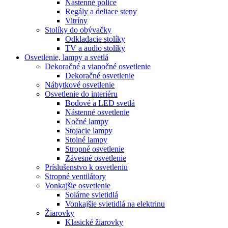
Nástenné police
Regály a deliace steny
Vitríny
Stolíky do obývačky
Odkladacie stolíky
TV a audio stolíky
Osvetlenie, lampy a svetlá
Dekoračné a vianočné osvetlenie
Dekoračné osvetlenie
Nábytkové osvetlenie
Osvetlenie do interiéru
Bodové a LED svetlá
Nástenné osvetlenie
Nočné lampy
Stojacie lampy
Stolné lampy
Stropné osvetlenie
Závesné osvetlenie
Príslušenstvo k osvetleniu
Stropné ventilátory
Vonkajšie osvetlenie
Solárne svietidlá
Vonkajšie svietidlá na elektrinu
Žiarovky
Klasické žiarovky