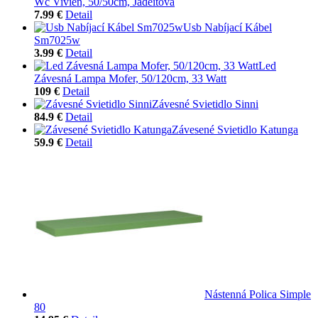
Wc Vivien, 50/50cm, Jadeitová
7.99 €
Detail
Usb Nabíjací Kábel
Sm7025w
3.99 €
Detail
Led
Závesná Lampa Mofer, 50/120cm, 33 Watt
109 €
Detail
Závesné Svietidlo Sinni
84.9 €
Detail
Závesené Svietidlo Katunga
59.9 €
Detail
Nástenná Polica Simple
80