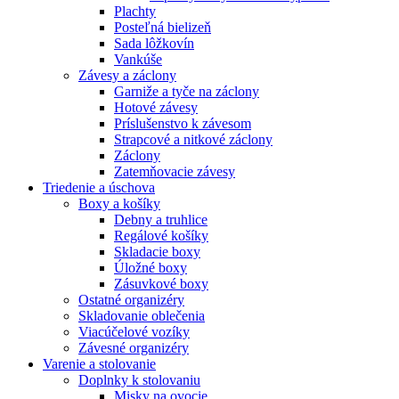
Plachty
Posteľná bielizeň
Sada lôžkovín
Vankúše
Závesy a záclony
Garniže a tyče na záclony
Hotové závesy
Príslušenstvo k závesom
Strapcové a nitkové záclony
Záclony
Zatemňovacie závesy
Triedenie a úschova
Boxy a košíky
Debny a truhlice
Regálové košíky
Skladacie boxy
Úložné boxy
Zásuvkové boxy
Ostatné organizéry
Skladovanie oblečenia
Viacúčelové vozíky
Závesné organizéry
Varenie a stolovanie
Doplnky k stolovaniu
Misky na ovocie