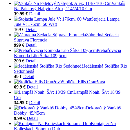
Vankúš
Na Paletový Nábytok Alex, 114/74/10 Cm
39.99 €
Detail
Stojacia Lampa
Jule V: 176cm, 60 Watt
169 €
Detail
Záhradná Sedacia
Súprava Florencia
999 €
Detail
Prebaľovacia
Komoda Lilo Šírka 109,5cm
209 €
Detail
Jedálenská Stolička Rio
Šedohnedá
49 €
Detail
Stolička Ellis Oranžová
69.9 €
Detail
Lampáš Noah, Š/v: 18/39
Cm
34.95 €
Detail
Dekoračný Vankúš
Dobby, 45/45cm
9.99 €
Detail
Kontajner Na
Kolieskach Sonoma Dub