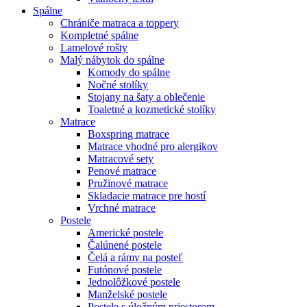
Spálne
Chrániče matraca a toppery
Kompletné spálne
Lamelové rošty
Malý nábytok do spálne
Komody do spálne
Nočné stolíky
Stojany na šaty a oblečenie
Toaletné a kozmetické stolíky
Matrace
Boxspring matrace
Matrace vhodné pro alergikov
Matracové sety
Penové matrace
Pružinové matrace
Skladacie matrace pre hostí
Vrchné matrace
Postele
Americké postele
Čalúnené postele
Čelá a rámy na posteľ
Futónové postele
Jednolôžkové postele
Manželské postele
Postele s úložným priestorom