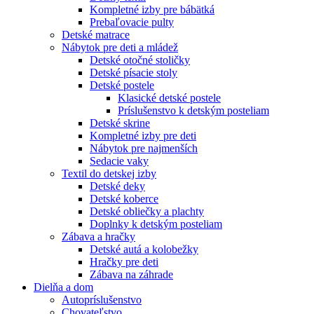
Kompletné izby pre bábätká
Prebaľovacie pulty
Detské matrace
Nábytok pre deti a mládež
Detské otočné stoličky
Detské písacie stoly
Detské postele
Klasické detské postele
Príslušenstvo k detským posteliam
Detské skrine
Kompletné izby pre deti
Nábytok pre najmenších
Sedacie vaky
Textil do detskej izby
Detské deky
Detské koberce
Detské obliečky a plachty
Doplnky k detským posteliam
Zábava a hračky
Detské autá a kolobežky
Hračky pre deti
Zábava na záhrade
Dielňa a dom
Autopríslušenstvo
Chovateľstvo