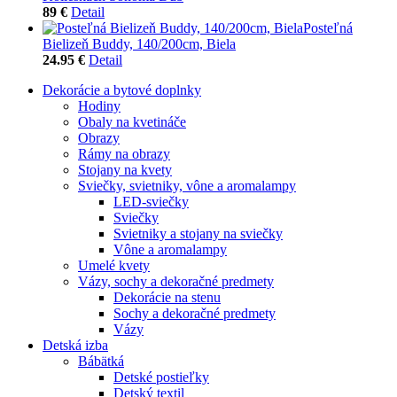
89 €
Detail
Posteľná
Bielizeň Buddy, 140/200cm, Biela
24.95 €
Detail
Dekorácie a bytové doplnky
Hodiny
Obaly na kvetináče
Obrazy
Rámy na obrazy
Stojany na kvety
Sviečky, svietniky, vône a aromalampy
LED-sviečky
Sviečky
Svietniky a stojany na sviečky
Vône a aromalampy
Umelé kvety
Vázy, sochy a dekoračné predmety
Dekorácie na stenu
Sochy a dekoračné predmety
Vázy
Detská izba
Bábätká
Detské postieľky
Detský textil