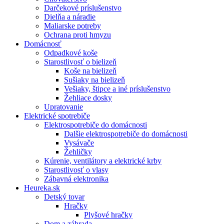
Darčekové príslušenstvo
Dielňa a náradie
Maliarske potreby
Ochrana proti hmyzu
Domácnosť
Odpadkové koše
Starostlivosť o bielizeň
Koše na bielizeň
Sušiaky na bielizeň
Vešiaky, štipce a iné príslušenstvo
Žehliace dosky
Upratovanie
Elektrické spotrebiče
Elektrospotrebiče do domácnosti
Dalšie elektrospotrebiče do domácnosti
Vysávače
Žehličky
Kúrenie, ventilátory a elektrické krby
Starostlivosť o vlasy
Zábavná elektronika
Heureka.sk
Detský tovar
Hračky
Plyšové hračky
Dom a záhrada