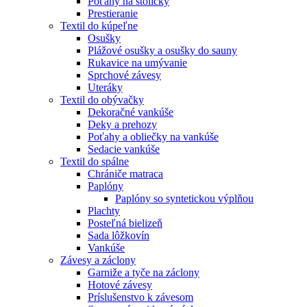
Poťahy na stoličky
Prestieranie
Textil do kúpeľne
Osušky
Plážové osušky a osušky do sauny
Rukavice na umývanie
Sprchové závesy
Uteráky
Textil do obývačky
Dekoračné vankúše
Deky a prehozy
Poťahy a obliečky na vankúše
Sedacie vankúše
Textil do spálne
Chrániče matraca
Paplóny
Paplóny so syntetickou výplňou
Plachty
Posteľná bielizeň
Sada lôžkovín
Vankúše
Závesy a záclony
Garniže a tyče na záclony
Hotové závesy
Príslušenstvo k závesom