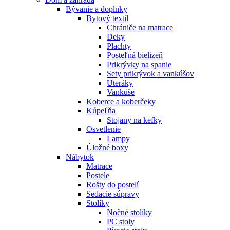
Bývanie a doplnky
Bytový textil
Chrániče na matrace
Deky
Plachty
Posteľná bielizeň
Prikrývky na spanie
Sety prikrývok a vankúšov
Uteráky
Vankúše
Koberce a koberčeky
Kúpeľňa
Stojany na kefky
Osvetlenie
Lampy
Úložné boxy
Nábytok
Matrace
Postele
Rošty do postelí
Sedacie súpravy
Stolíky
Nočné stolíky
PC stoly