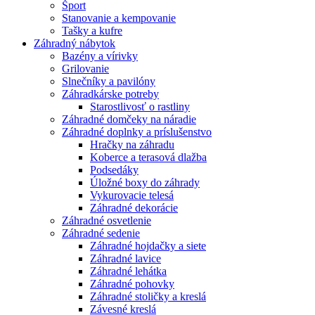
Šport
Stanovanie a kempovanie
Tašky a kufre
Záhradný nábytok
Bazény a vírivky
Grilovanie
Slnečníky a pavilóny
Záhradkárske potreby
Starostlivosť o rastliny
Záhradné domčeky na náradie
Záhradné doplnky a príslušenstvo
Hračky na záhradu
Koberce a terasová dlažba
Podsedáky
Úložné boxy do záhrady
Vykurovacie telesá
Záhradné dekorácie
Záhradné osvetlenie
Záhradné sedenie
Záhradné hojdačky a siete
Záhradné lavice
Záhradné lehátka
Záhradné pohovky
Záhradné stoličky a kreslá
Závesné kreslá