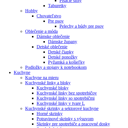
Písacie stoly
Taburetky
Hobby
Chovateľstvo
Pre psov
Pelechy a búdy pre psov
Oblečenie a móda
Dámske oblečenie
Dámske župany
Detské oblečenie
Detské čiapky
Detské ponožky
Pyžamká a košieľky
Podložky a stojany k notebookom
Kuchyne
Kuchyne na mieru
Kuchynské linky a bloky
Kuchynské bloky
Kuchynské linky bez spotrebičov
Kuchynské linky so spotrebičmi
Kuchynské linky v tvare L
Kuchynské skrinky a sektorové kuchyne
Horné skrinky
Potravinové skrinky s výsuvom
Skrinky pre spotrebiče a pracovné dosky