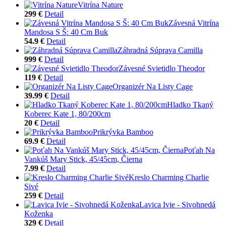
Vitrína Nature
299 €
Detail
Závesná Vitrína
Mandosa S Š: 40 Cm Buk
54.9 €
Detail
Záhradná Súprava Camilla
999 €
Detail
Závesné Svietidlo Theodor
119 €
Detail
Organizér Na Listy Cage
39.99 €
Detail
Hladko Tkaný
Koberec Kate 1, 80/200cm
20 €
Detail
Prikrývka Bamboo
69.9 €
Detail
Poťah Na
Vankúš Mary Stick, 45/45cm, Čierna
7.99 €
Detail
Kreslo Charming Charlie
Sivé
259 €
Detail
Lavica Ivie - Sivohnedá
Koženka
329 €
Detail