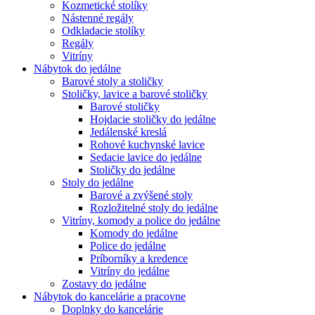
Kozmetické stolíky
Nástenné regály
Odkladacie stolíky
Regály
Vitríny
Nábytok do jedálne
Barové stoly a stoličky
Stoličky, lavice a barové stoličky
Barové stoličky
Hojdacie stoličky do jedálne
Jedálenské kreslá
Rohové kuchynské lavice
Sedacie lavice do jedálne
Stoličky do jedálne
Stoly do jedálne
Barové a zvýšené stoly
Rozložitelné stoly do jedálne
Vitríny, komody a police do jedálne
Komody do jedálne
Police do jedálne
Príborníky a kredence
Vitríny do jedálne
Zostavy do jedálne
Nábytok do kancelárie a pracovne
Doplnky do kancelárie