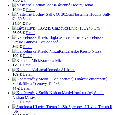
8.99 €
Detail
Nástenné Hodiny Jonas
10.99 €
Detail
Nástenné Hodiny Sally,
Ø: 30,5cm
24.95 €
Detail
Záves Livie, 135/245 Cm
26.95 €
Detail
Kancelárske
Kreslo Bigboss Svetlohnedé
369 €
Detail
Kancelárske Kreslo Nizza
199 €
Detail
Komoda Mick
179 €
Detail
Komoda Alabama
169 €
Detail
Konferenčný
Stolík Silvia *cenový Trhák*
44 €
Detail
Konferenčný Stolík
Nishan Masív
355 €
Detail
Sprchová Hlavica Trento Ii
-Sb-