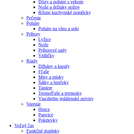
Dózy a poháre s vekom
Nože a držiaky nožov
Rôzne kuchynské pomôcky
Pečenie
Poháre
Poháre na víno a sekt
Príbory
Lyžice
Nože
Príborové sady
Vidličky
Riady
Džbány a karafy
Fľaše
Misy a misky
Šálky a hrnčeky
Taniere
Termofľaše a termosky
Viacdielne jedálenské servisy
Varenie
Hrnce
Panvice
Pokrievky
Voľný čas
Funkčné doplnky