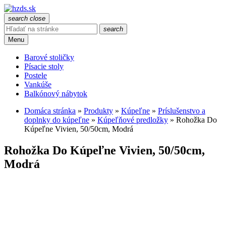
search
close
search
Menu
Barové stoličky
Písacie stoly
Postele
Vankúše
Balkónový nábytok
Domáca stránka
»
Produkty
»
Kúpeľne
»
Príslušenstvo a
doplnky do kúpeľne
»
Kúpeľňové predložky
»
Rohožka Do
Kúpeľne Vivien, 50/50cm, Modrá
Rohožka Do Kúpeľne Vivien, 50/50cm,
Modrá