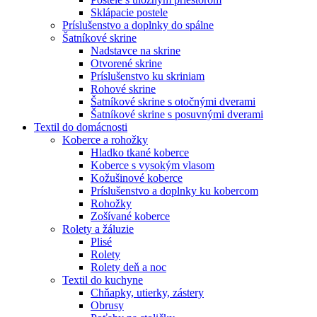
Sklápacie postele
Príslušenstvo a doplnky do spálne
Šatníkové skrine
Nadstavce na skrine
Otvorené skrine
Príslušenstvo ku skriniam
Rohové skrine
Šatníkové skrine s otočnými dverami
Šatníkové skrine s posuvnými dverami
Textil do domácnosti
Koberce a rohožky
Hladko tkané koberce
Koberce s vysokým vlasom
Kožušinové koberce
Príslušenstvo a doplnky ku kobercom
Rohožky
Zošívané koberce
Rolety a žáluzie
Plisé
Rolety
Rolety deň a noc
Textil do kuchyne
Chňapky, utierky, zástery
Obrusy