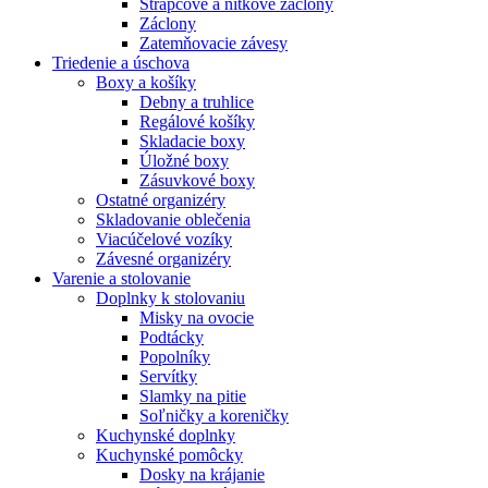
Strapcové a nitkové záclony
Záclony
Zatemňovacie závesy
Triedenie a úschova
Boxy a košíky
Debny a truhlice
Regálové košíky
Skladacie boxy
Úložné boxy
Zásuvkové boxy
Ostatné organizéry
Skladovanie oblečenia
Viacúčelové vozíky
Závesné organizéry
Varenie a stolovanie
Doplnky k stolovaniu
Misky na ovocie
Podtácky
Popolníky
Servítky
Slamky na pitie
Soľničky a koreničky
Kuchynské doplnky
Kuchynské pomôcky
Dosky na krájanie