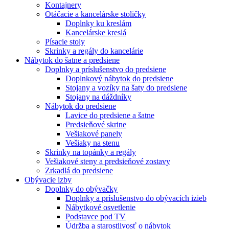
Kontajnery
Otáčacie a kancelárske stoličky
Doplnky ku kreslám
Kancelárske kreslá
Písacie stoly
Skrinky a regály do kancelárie
Nábytok do šatne a predsiene
Doplnky a príslušenstvo do predsiene
Doplnkový nábytok do predsiene
Stojany a vozíky na šaty do predsiene
Stojany na dáždníky
Nábytok do predsiene
Lavice do predsiene a šatne
Predsieňové skrine
Vešiakové panely
Vešiaky na stenu
Skrinky na topánky a regály
Vešiakové steny a predsieňové zostavy
Zrkadlá do predsiene
Obývacie izby
Doplnky do obývačky
Doplnky a príslušenstvo do obývacích izieb
Nábytkové osvetlenie
Podstavce pod TV
Údržba a starostlivosť o nábytok