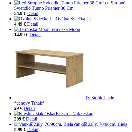
Led Stropné
Svietidlo Tunno Priemer 38 Cm
54.9 €
Detail
Oválna Sviečka Lia
4.49 €
Detail
Termoska Moon
14.99 €
Detail
Tv Stolík Lucie
*cenový Trhák*
29 €
Detail
Kreslo Ušiak Oskar
209 €
Detail
Vankúš Zilly, 70/90cm, Biela
5.99 €
Detail