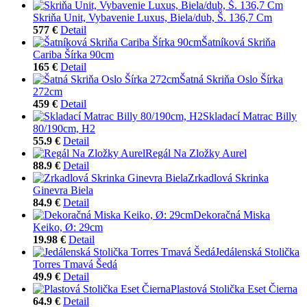
Skriňa Unit, Vybavenie Luxus, Biela/dub, Š. 136,7 Cm
577 €
Detail
Šatníková Skriňa
Cariba Šírka 90cm
165 €
Detail
Šatná Skriňa Oslo Šírka
272cm
459 €
Detail
Skladací Matrac Billy
80/190cm, H2
55.9 €
Detail
Regál Na Zložky Aurel
88.9 €
Detail
Zrkadlová Skrinka
Ginevra Biela
84.9 €
Detail
Dekoračná Miska
Keiko, Ø: 29cm
19.98 €
Detail
Jedálenská Stolička
Torres Tmavá Šedá
49.9 €
Detail
Plastová Stolička Eset Čierna
64.9 €
Detail