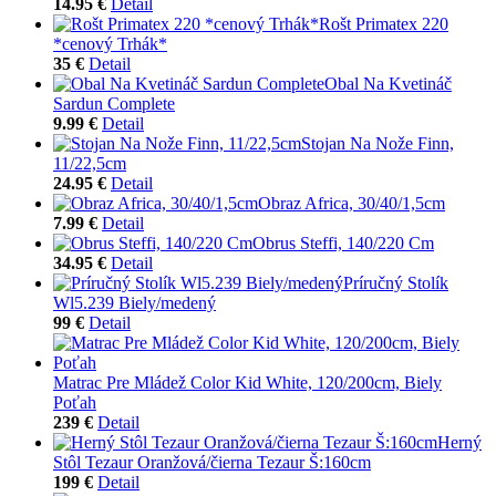
14.95 €
Detail
Rošt Primatex 220
*cenový Trhák*
35 €
Detail
Obal Na Kvetináč
Sardun Complete
9.99 €
Detail
Stojan Na Nože Finn,
11/22,5cm
24.95 €
Detail
Obraz Africa, 30/40/1,5cm
7.99 €
Detail
Obrus Steffi, 140/220 Cm
34.95 €
Detail
Príručný Stolík
Wl5.239 Biely/medený
99 €
Detail
Matrac Pre Mládež Color Kid White, 120/200cm, Biely
Poťah
239 €
Detail
Herný
Stôl Tezaur Oranžová/čierna Tezaur Š:160cm
199 €
Detail