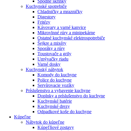
Spodné skrinky
Kuchynské spotrebiče
Chladničky a mrazničky
Digestory
Fritézy
Kávovary a varné kanvice
Mikrovlnné rúry a minipekárne
Ostatné kuchynské elektrospotrebiče
Šejkre a mixéry
Sporáky a rúry
Toustovače a grily
Umývačky riadu
Varné dosky
Kuchynský nábytok
Komody do kuchyne
Police do kuchyne
Servírovacie vozíky
Príslušenstvo a vybavenie kuchyne
Doplnky a príslušenstvo do kuchyne
Kuchynské batérie
Kuchynské drezy
Odpadkové koše do kuchyne
Kúpeľne
Nábytok do kúpeľne
Kúpeľňové zostavy