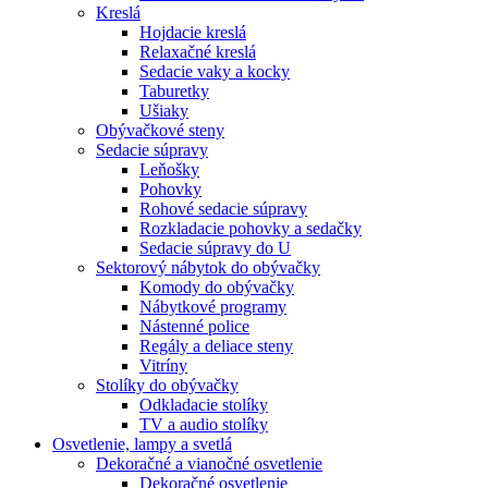
Kreslá
Hojdacie kreslá
Relaxačné kreslá
Sedacie vaky a kocky
Taburetky
Ušiaky
Obývačkové steny
Sedacie súpravy
Leňošky
Pohovky
Rohové sedacie súpravy
Rozkladacie pohovky a sedačky
Sedacie súpravy do U
Sektorový nábytok do obývačky
Komody do obývačky
Nábytkové programy
Nástenné police
Regály a deliace steny
Vitríny
Stolíky do obývačky
Odkladacie stolíky
TV a audio stolíky
Osvetlenie, lampy a svetlá
Dekoračné a vianočné osvetlenie
Dekoračné osvetlenie