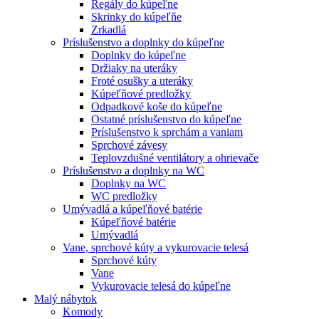
Regály do kúpeľne
Skrinky do kúpeľňe
Zrkadlá
Príslušenstvo a doplnky do kúpeľne
Doplnky do kúpeľne
Držiaky na uteráky
Froté osušky a uteráky
Kúpeľňové predložky
Odpadkové koše do kúpeľne
Ostatné príslušenstvo do kúpeľne
Príslušenstvo k sprchám a vaniam
Sprchové závesy
Teplovzdušné ventilátory a ohrievače
Príslušenstvo a doplnky na WC
Doplnky na WC
WC predložky
Umývadlá a kúpeľňové batérie
Kúpeľňové batérie
Umývadlá
Vane, sprchové kúty a vykurovacie telesá
Sprchové kúty
Vane
Vykurovacie telesá do kúpeľne
Malý nábytok
Komody