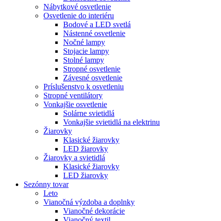
Nábytkové osvetlenie
Osvetlenie do interiéru
Bodové a LED svetlá
Nástenné osvetlenie
Nočné lampy
Stojacie lampy
Stolné lampy
Stropné osvetlenie
Závesné osvetlenie
Príslušenstvo k osvetleniu
Stropné ventilátory
Vonkajšie osvetlenie
Solárne svietidlá
Vonkajšie svietidlá na elektrinu
Žiarovky
Klasické žiarovky
LED žiarovky
Žiarovky a svietidlá
Klasické žiarovky
LED žiarovky
Sezónny tovar
Leto
Vianočná výzdoba a doplnky
Vianočné dekorácie
Vianočný textil