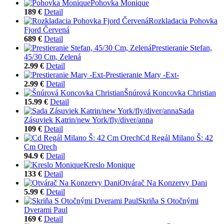
Pohovka Monique
189 €
Detail
Rozkladacia Pohovka
Fjord Červená
689 €
Detail
Prestieranie Stefan,
45/30 Cm, Zelená
2.99 €
Detail
Prestieranie Mary -Ext-
2.99 €
Detail
Šnúrová Koncovka Christian
15.99 €
Detail
Sada
Zásuviek Katrin/new York/fly/diver/anna
109 €
Detail
Cd Regál Milano Š: 42
Cm Orech
94.9 €
Detail
Kreslo Monique
133 €
Detail
Otvárač Na Konzervy Dani
5.99 €
Detail
Skriňa S Otočnými
Dverami Paul
169 €
Detail