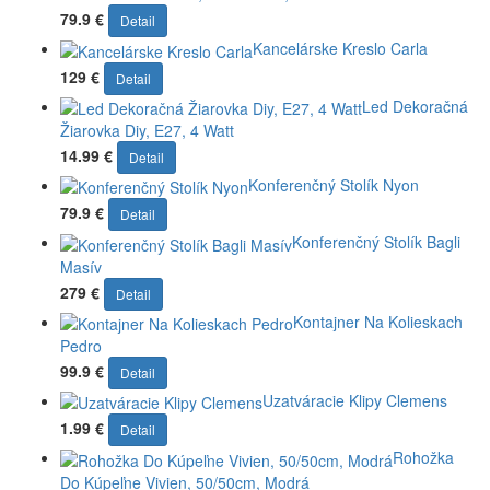
79.9 €
Detail
Kancelárske Kreslo Carla
129 €
Detail
Led Dekoračná
Žiarovka Diy, E27, 4 Watt
14.99 €
Detail
Konferenčný Stolík Nyon
79.9 €
Detail
Konferenčný Stolík Bagli
Masív
279 €
Detail
Kontajner Na Kolieskach
Pedro
99.9 €
Detail
Uzatváracie Klipy Clemens
1.99 €
Detail
Rohožka
Do Kúpeľne Vivien, 50/50cm, Modrá