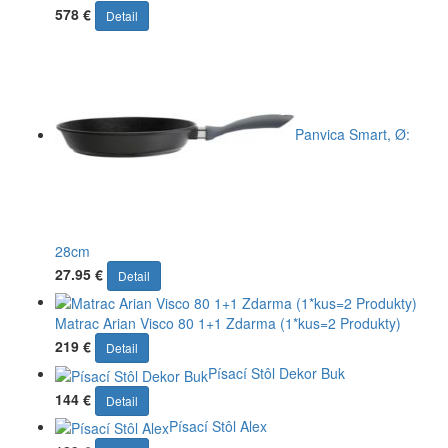
578 €
Detail
Panvica Smart, Ø:
28cm
27.95 €
Detail
Matrac Arian Visco 80 1+1 Zdarma (1*kus=2 Produkty)
219 €
Detail
Písací Stôl Dekor Buk
144 €
Detail
Písací Stôl Alex