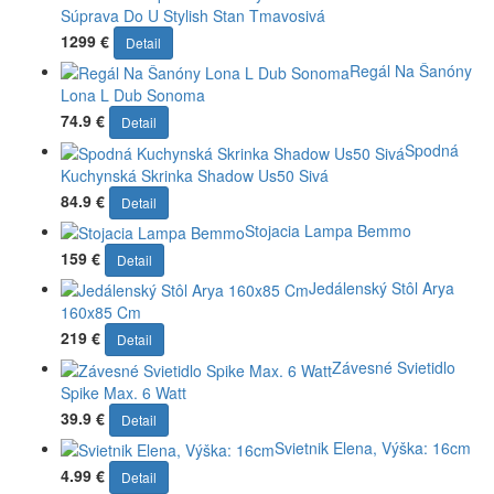
Súprava Do U Stylish Stan Tmavosivá
1299 €
Detail
Regál Na Šanóny
Lona L Dub Sonoma
74.9 €
Detail
Spodná
Kuchynská Skrinka Shadow Us50 Sivá
84.9 €
Detail
Stojacia Lampa Bemmo
159 €
Detail
Jedálenský Stôl Arya
160x85 Cm
219 €
Detail
Závesné Svietidlo
Spike Max. 6 Watt
39.9 €
Detail
Svietnik Elena, Výška: 16cm
4.99 €
Detail