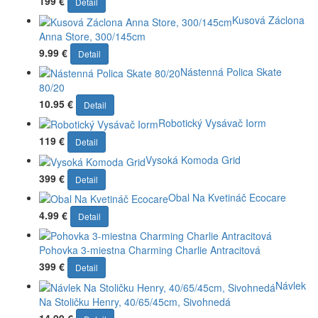
199 €
Detail
Kusová Záclona
Anna Store, 300/145cm
9.99 €
Detail
Nástenná Polica Skate
80/20
10.95 €
Detail
Robotický Vysávač Iorm
119 €
Detail
Vysoká Komoda Grid
399 €
Detail
Obal Na Kvetináč Ecocare
4.99 €
Detail
Pohovka 3-miestna Charming Charlie Antracitová
399 €
Detail
Návlek
Na Stoličku Henry, 40/65/45cm, Sivohnedá
14.99 €