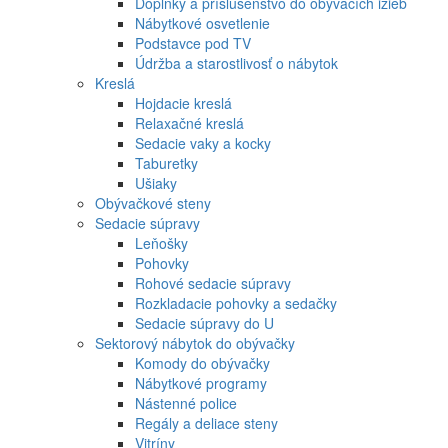
Doplnky a príslušenstvo do obývacích izieb
Nábytkové osvetlenie
Podstavce pod TV
Údržba a starostlivosť o nábytok
Kreslá
Hojdacie kreslá
Relaxačné kreslá
Sedacie vaky a kocky
Taburetky
Ušiaky
Obývačkové steny
Sedacie súpravy
Leňošky
Pohovky
Rohové sedacie súpravy
Rozkladacie pohovky a sedačky
Sedacie súpravy do U
Sektorový nábytok do obývačky
Komody do obývačky
Nábytkové programy
Nástenné police
Regály a deliace steny
Vitríny