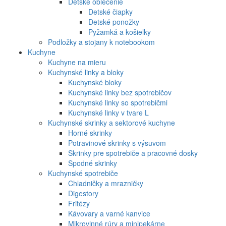
Detské oblečenie
Detské čiapky
Detské ponožky
Pyžamká a košieľky
Podložky a stojany k notebookom
Kuchyne
Kuchyne na mieru
Kuchynské linky a bloky
Kuchynské bloky
Kuchynské linky bez spotrebičov
Kuchynské linky so spotrebičmi
Kuchynské linky v tvare L
Kuchynské skrinky a sektorové kuchyne
Horné skrinky
Potravinové skrinky s výsuvom
Skrinky pre spotrebiče a pracovné dosky
Spodné skrinky
Kuchynské spotrebiče
Chladničky a mrazničky
Digestory
Fritézy
Kávovary a varné kanvice
Mikrovlnné rúry a minipekárne