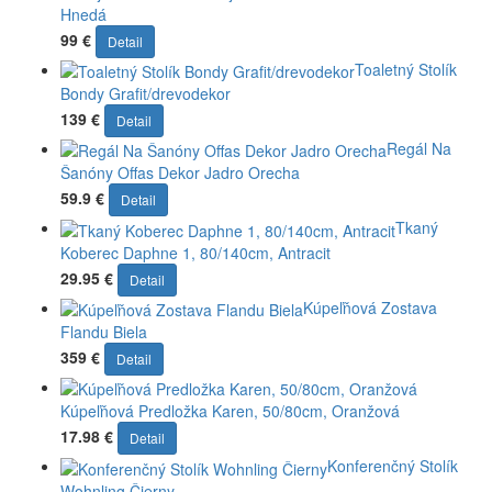
Hnedá
99 €
Detail
Toaletný Stolík
Bondy Grafit/drevodekor
139 €
Detail
Regál Na
Šanóny Offas Dekor Jadro Orecha
59.9 €
Detail
Tkaný
Koberec Daphne 1, 80/140cm, Antracit
29.95 €
Detail
Kúpeľňová Zostava
Flandu Biela
359 €
Detail
Kúpeľňová Predložka Karen, 50/80cm, Oranžová
17.98 €
Detail
Konferenčný Stolík
Wohnling Čierny