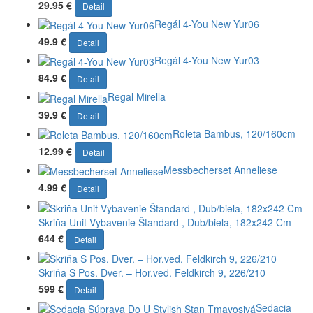
29.95 €
Detail
Regál 4-You New Yur06
49.9 €
Detail
Regál 4-You New Yur03
84.9 €
Detail
Regal Mirella
39.9 €
Detail
Roleta Bambus, 120/160cm
12.99 €
Detail
Messbecherset Anneliese
4.99 €
Detail
Skriňa Unit Vybavenie Štandard , Dub/biela, 182x242 Cm
644 €
Detail
Skriňa S Pos. Dver. – Hor.ved. Feldkirch 9, 226/210
599 €
Detail
Sedacia