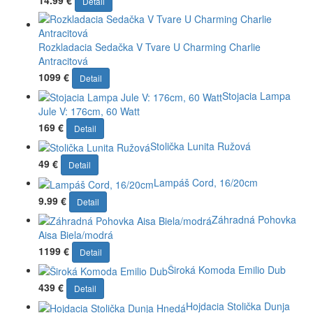
Detail
Rozkladacia Sedačka V Tvare U Charming Charlie
Antracitová
1099 €
Detail
Stojacia Lampa
Jule V: 176cm, 60 Watt
169 €
Detail
Stolička Lunita Ružová
49 €
Detail
Lampáš Cord, 16/20cm
9.99 €
Detail
Záhradná Pohovka
Aisa Biela/modrá
1199 €
Detail
Široká Komoda Emilio Dub
439 €
Detail
Hojdacia Stolička Dunja