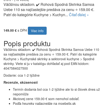
Väčšinou skladom. ✔️ Rohová Spodná Skrinka Samoa
Uebe 110 sa najčastejšie predáva za cenu ⭐ 159.00 €.
Patrí do kategórie Kuchyne > Kuchyn...
Čítať ďalej »
149.00 €
s DPH
Viac info
Popis produktu
Väčšinou skladom. ✔️ Rohová Spodná Skrinka Samoa Uebe 110
sa najčastejšie predáva za cenu ⭐ 159.00 €. Patrí do kategórie
Kuchyne > Kuchynské skrinky a sektorové kuchyne > Spodné
skrinky. Viete si ju v katalógu dohľadať aj pod EAN kódom:
4047584027500
Dodanie: cca 1-2 týždne
Recenzie, skúsenosti
Termín dodania bol cca 1-2 týždne ale to si človek dnes už
nepomôže
Akciovej cene 159.00 € som nemohol odolať.
Podľa heureky najlacnejšie na moebelix.sk