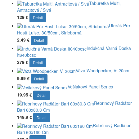
Taburetka Multi,
Antracitová / Sivá
129 €
Detail
Uterák Pre
Hostí Luise, 30/50cm, Strieborná
2.49 €
Detail
Indukčná Varná Doska
It640bcsc
279 €
Detail
Váza Woodpecker, V: 20cm
9.99 €
Detail
Vešiakový Panel Senex
19.95 €
Detail
Rebrinový Radiátor
Bari 60x80,3 Cm
149.9 €
Detail
Rebrinový Radiátor
Bari 60x160 Cm