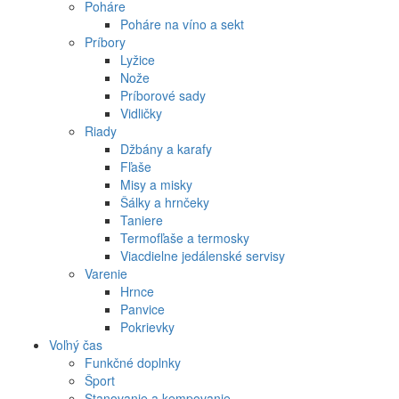
Poháre
Poháre na víno a sekt
Príbory
Lyžice
Nože
Príborové sady
Vidličky
Riady
Džbány a karafy
Fľaše
Misy a misky
Šálky a hrnčeky
Taniere
Termofľaše a termosky
Viacdielne jedálenské servisy
Varenie
Hrnce
Panvice
Pokrievky
Voľný čas
Funkčné doplnky
Šport
Stanovanie a kempovanie