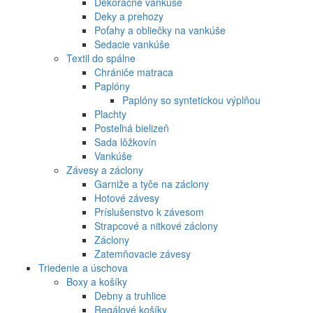
Dekoračné vankúše
Deky a prehozy
Poťahy a obliečky na vankúše
Sedacie vankúše
Textil do spálne
Chrániče matraca
Paplóny
Paplóny so syntetickou výplňou
Plachty
Posteľná bielizeň
Sada lôžkovín
Vankúše
Závesy a záclony
Garniže a tyče na záclony
Hotové závesy
Príslušenstvo k závesom
Strapcové a nitkové záclony
Záclony
Zatemňovacie závesy
Triedenie a úschova
Boxy a košíky
Debny a truhlice
Regálové košíky