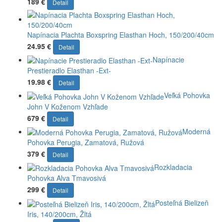
189 €
Detail
Napínacia Plachta Boxspring Elasthan Hoch, 150/200/40cm
24.95 €
Detail
Napínacie
Prestieradlo Elasthan -Ext-
19.98 €
Detail
Veľká Pohovka
John V Koženom Vzhľade
679 €
Detail
Moderná
Pohovka Perugia, Zamatová, Ružová
379 €
Detail
Rozkladacia
Pohovka Alva Tmavosivá
299 €
Detail
Posteľná Bielizeň
Iris, 140/200cm, Žltá