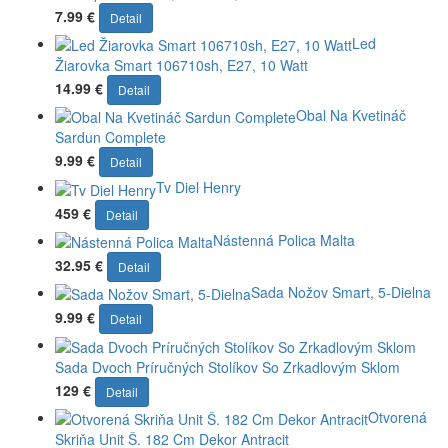
7.99 €
Detail
Led
Žiarovka Smart 106710sh, E27, 10 Watt
14.99 €
Detail
Obal Na Kvetináč
Sardun Complete
9.99 €
Detail
Tv Diel Henry
459 €
Detail
Nástenná Polica Malta
32.95 €
Detail
Sada Nožov Smart, 5-Dielna
9.99 €
Detail
Sada Dvoch Príručných Stolíkov So Zrkadlovým Sklom
129 €
Detail
Otvorená
Skriňa Unit Š. 182 Cm Dekor Antracit