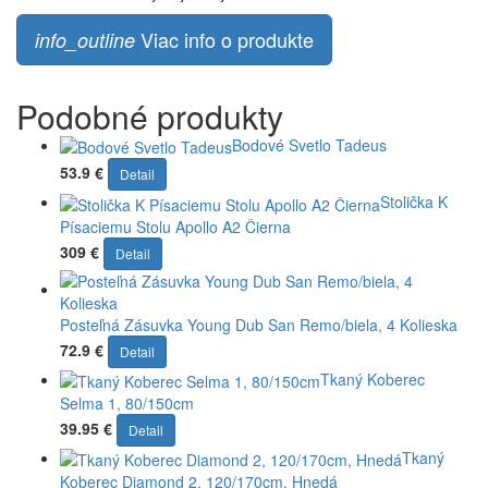
Viac info o produkte
info_outline
Podobné produkty
Bodové Svetlo Tadeus
53.9 €
Detail
Stolička K
Písaciemu Stolu Apollo A2 Čierna
309 €
Detail
Posteľná Zásuvka Young Dub San Remo/biela, 4 Kolieska
72.9 €
Detail
Tkaný Koberec
Selma 1, 80/150cm
39.95 €
Detail
Tkaný
Koberec Diamond 2, 120/170cm, Hnedá