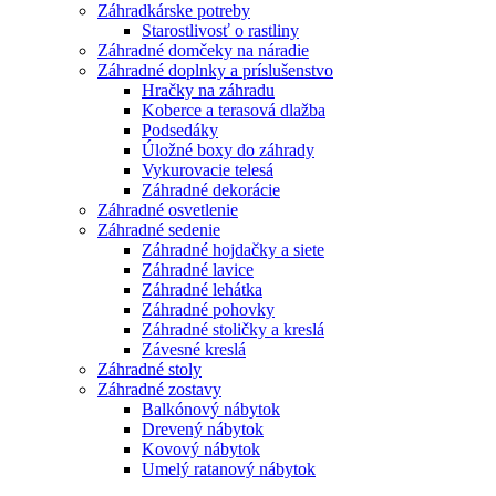
Záhradkárske potreby
Starostlivosť o rastliny
Záhradné domčeky na náradie
Záhradné doplnky a príslušenstvo
Hračky na záhradu
Koberce a terasová dlažba
Podsedáky
Úložné boxy do záhrady
Vykurovacie telesá
Záhradné dekorácie
Záhradné osvetlenie
Záhradné sedenie
Záhradné hojdačky a siete
Záhradné lavice
Záhradné lehátka
Záhradné pohovky
Záhradné stoličky a kreslá
Závesné kreslá
Záhradné stoly
Záhradné zostavy
Balkónový nábytok
Drevený nábytok
Kovový nábytok
Umelý ratanový nábytok