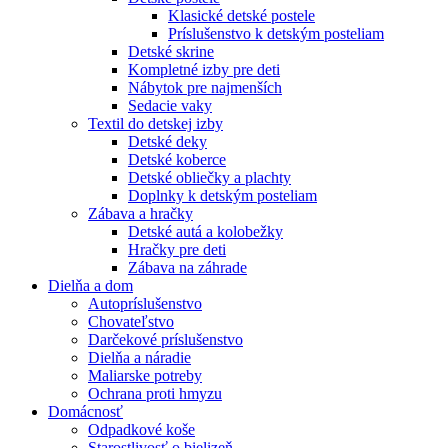
Klasické detské postele
Príslušenstvo k detským posteliam
Detské skrine
Kompletné izby pre deti
Nábytok pre najmenších
Sedacie vaky
Textil do detskej izby
Detské deky
Detské koberce
Detské obliečky a plachty
Doplnky k detským posteliam
Zábava a hračky
Detské autá a kolobežky
Hračky pre deti
Zábava na záhrade
Dielňa a dom
Autopríslušenstvo
Chovateľstvo
Darčekové príslušenstvo
Dielňa a náradie
Maliarske potreby
Ochrana proti hmyzu
Domácnosť
Odpadkové koše
Starostlivosť o bielizeň