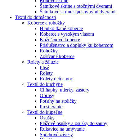
Rohové skrine
Šatníkové skrine s otočnými dverami
Šatníkové skrine s posuvnými dverami
Textil do domácnosti
Koberce a rohožky
Hladko tkané koberce
Koberce s vysokým vlasom
Kožušinové koberce
Príslušenstvo a doplnky ku kobercom
Rohožky
Zošívané koberce
Rolety a žáluzie
Plisé
Rolety
Rolety deň a noc
Textil do kuchyne
Chňapky, utierky, zástery
Obrusy
Poťahy na stoličky
Prestieranie
Textil do kúpeľne
Osušky
Plážové osušky a osušky do sauny
Rukavice na umývanie
Sprchové závesy