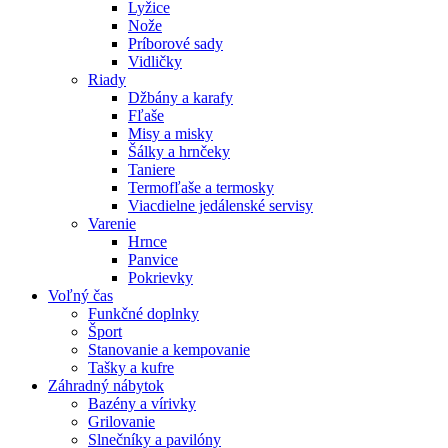
Lyžice
Nože
Príborové sady
Vidličky
Riady
Džbány a karafy
Fľaše
Misy a misky
Šálky a hrnčeky
Taniere
Termofľaše a termosky
Viacdielne jedálenské servisy
Varenie
Hrnce
Panvice
Pokrievky
Voľný čas
Funkčné doplnky
Šport
Stanovanie a kempovanie
Tašky a kufre
Záhradný nábytok
Bazény a vírivky
Grilovanie
Slnečníky a pavilóny