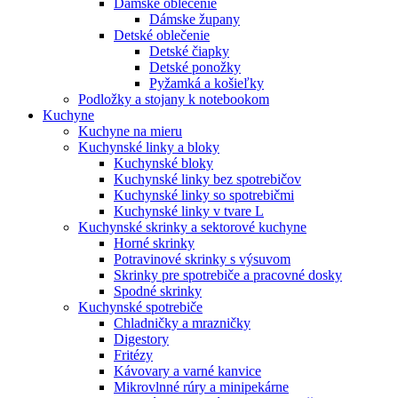
Dámske oblečenie
Dámske župany
Detské oblečenie
Detské čiapky
Detské ponožky
Pyžamká a košieľky
Podložky a stojany k notebookom
Kuchyne
Kuchyne na mieru
Kuchynské linky a bloky
Kuchynské bloky
Kuchynské linky bez spotrebičov
Kuchynské linky so spotrebičmi
Kuchynské linky v tvare L
Kuchynské skrinky a sektorové kuchyne
Horné skrinky
Potravinové skrinky s výsuvom
Skrinky pre spotrebiče a pracovné dosky
Spodné skrinky
Kuchynské spotrebiče
Chladničky a mrazničky
Digestory
Fritézy
Kávovary a varné kanvice
Mikrovlnné rúry a minipekárne