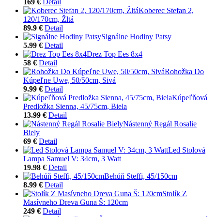
169 €
Detail
Koberec Stefan 2,
120/170cm, Žltá
89.9 €
Detail
Signálne Hodiny Patsy
5.99 €
Detail
Drez Top Ees 8x4
58 €
Detail
Rohožka Do
Kúpeľne Uwe, 50/50cm, Sivá
9.99 €
Detail
Kúpeľňová
Predložka Sienna, 45/75cm, Biela
13.99 €
Detail
Nástenný Regál Rosalie
Biely
69 €
Detail
Led Stolová
Lampa Samuel V: 34cm, 3 Watt
19.98 €
Detail
Behúň Steffi, 45/150cm
8.99 €
Detail
Stolík Z
Masívneho Dreva Guna Š: 120cm
249 €
Detail