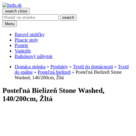
search
close
search
Menu
Barové stoličky
Písacie stoly
Postele
Vankúše
Balkónový nábytok
Domáca stránka
»
Produkty
»
Textil do domácnosti
»
Textil
do spálne
»
Posteľná bielizeň
»
Posteľná Bielizeň Stone
Washed, 140/200cm, Žltá
Posteľná Bielizeň Stone Washed,
140/200cm, Žltá