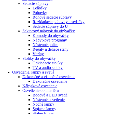
Sedacie súpravy
Leňošky
Pohovky
Rohové sedacie súpravy
Rozkladacie pohovky a sedačky
Sedacie súpravy do U
Sektorový nábytok do obývačky
Komody do obývačky
Nábytkové programy
Nástenné police
Regály a deliace steny
Vitríny
Stolíky do obývačky
Odkladacie stolíky
TV a audio stolíky
Osvetlenie, lampy a svetlá
Dekoračné a vianočné osvetlenie
Dekoračné osvetlenie
Nábytkové osvetlenie
Osvetlenie do interiéru
Bodové a LED svetlá
Nástenné osvetlenie
Nočné lampy
Stojacie lampy
Stolné lampy