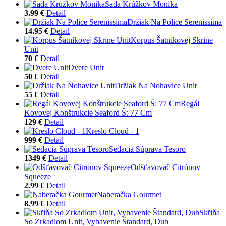
Sada Krúžkov Monika
3.99 €
Detail
Držiak Na Police Serenissima
14.95 €
Detail
Korpus Šatníkovej Skrine
Unit
70 €
Detail
Dvere Unit
50 €
Detail
Držiak Na Nohavice Unit
55 €
Detail
Regál
Kovovej Konštrukcie Seaford Š: 77 Cm
129 €
Detail
Kreslo Cloud - 1
999 €
Detail
Sedacia Súprava Tesoro
1349 €
Detail
Odšťavovač Citrónov
Squeeze
2.99 €
Detail
Naberačka Gourmet
8.99 €
Detail
Skřiňa
So Zrkadlom Unit, Vybavenie Štandard, Dub