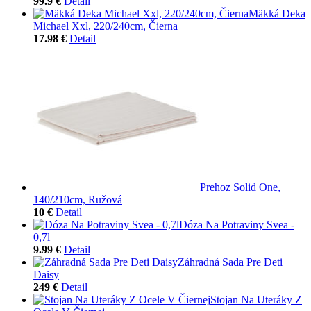
99.9 €
Detail
Mäkká Deka
Michael Xxl, 220/240cm, Čierna
17.98 €
Detail
Prehoz Solid One,
140/210cm, Ružová
10 €
Detail
Dóza Na Potraviny Svea -
0,7l
9.99 €
Detail
Záhradná Sada Pre Deti
Daisy
249 €
Detail
Stojan Na Uteráky Z