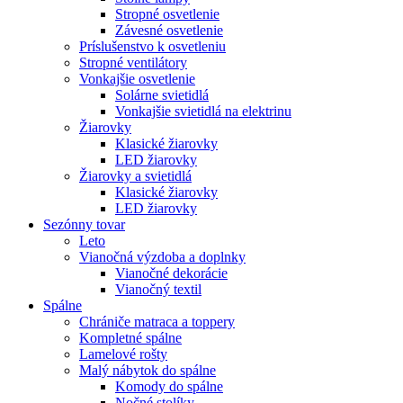
Stropné osvetlenie
Závesné osvetlenie
Príslušenstvo k osvetleniu
Stropné ventilátory
Vonkajšie osvetlenie
Solárne svietidlá
Vonkajšie svietidlá na elektrinu
Žiarovky
Klasické žiarovky
LED žiarovky
Žiarovky a svietidlá
Klasické žiarovky
LED žiarovky
Sezónny tovar
Leto
Vianočná výzdoba a doplnky
Vianočné dekorácie
Vianočný textil
Spálne
Chrániče matraca a toppery
Kompletné spálne
Lamelové rošty
Malý nábytok do spálne
Komody do spálne
Nočné stolíky