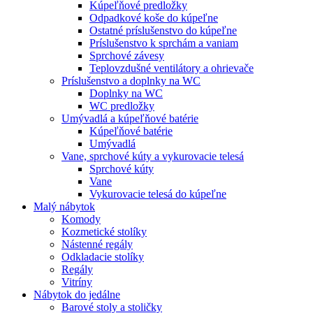
Kúpeľňové predložky
Odpadkové koše do kúpeľne
Ostatné príslušenstvo do kúpeľne
Príslušenstvo k sprchám a vaniam
Sprchové závesy
Teplovzdušné ventilátory a ohrievače
Príslušenstvo a doplnky na WC
Doplnky na WC
WC predložky
Umývadlá a kúpeľňové batérie
Kúpeľňové batérie
Umývadlá
Vane, sprchové kúty a vykurovacie telesá
Sprchové kúty
Vane
Vykurovacie telesá do kúpeľne
Malý nábytok
Komody
Kozmetické stolíky
Nástenné regály
Odkladacie stolíky
Regály
Vitríny
Nábytok do jedálne
Barové stoly a stoličky