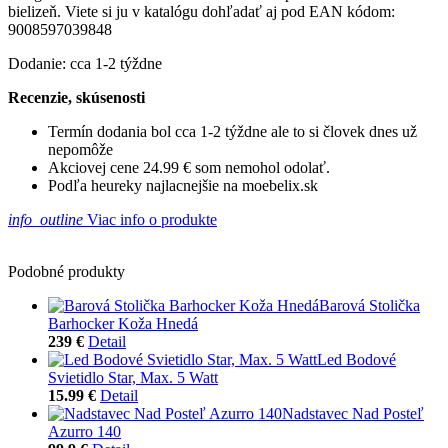
bielizeň. Viete si ju v katalógu dohľadať aj pod EAN kódom:
9008597039848
Dodanie: cca 1-2 týždne
Recenzie, skúsenosti
Termín dodania bol cca 1-2 týždne ale to si človek dnes už
nepomôže
Akciovej cene 24.99 € som nemohol odolať.
Podľa heureky najlacnejšie na moebelix.sk
info_outline
Viac info o produkte
Podobné produkty
Barová Stolička
Barhocker Koža Hnedá
239 €
Detail
Led Bodové
Svietidlo Star, Max. 5 Watt
15.99 €
Detail
Nadstavec Nad Posteľ
Azurro 140