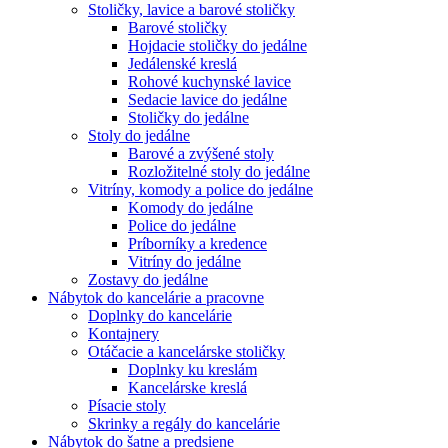
Stoličky, lavice a barové stoličky
Barové stoličky
Hojdacie stoličky do jedálne
Jedálenské kreslá
Rohové kuchynské lavice
Sedacie lavice do jedálne
Stoličky do jedálne
Stoly do jedálne
Barové a zvýšené stoly
Rozložitelné stoly do jedálne
Vitríny, komody a police do jedálne
Komody do jedálne
Police do jedálne
Príborníky a kredence
Vitríny do jedálne
Zostavy do jedálne
Nábytok do kancelárie a pracovne
Doplnky do kancelárie
Kontajnery
Otáčacie a kancelárske stoličky
Doplnky ku kreslám
Kancelárske kreslá
Písacie stoly
Skrinky a regály do kancelárie
Nábytok do šatne a predsiene