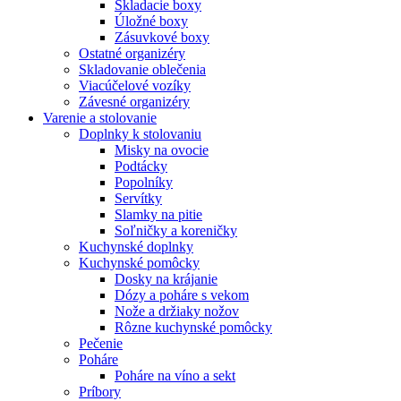
Skladacie boxy
Úložné boxy
Zásuvkové boxy
Ostatné organizéry
Skladovanie oblečenia
Viacúčelové vozíky
Závesné organizéry
Varenie a stolovanie
Doplnky k stolovaniu
Misky na ovocie
Podtácky
Popolníky
Servítky
Slamky na pitie
Soľničky a koreničky
Kuchynské doplnky
Kuchynské pomôcky
Dosky na krájanie
Dózy a poháre s vekom
Nože a držiaky nožov
Rôzne kuchynské pomôcky
Pečenie
Poháre
Poháre na víno a sekt
Príbory