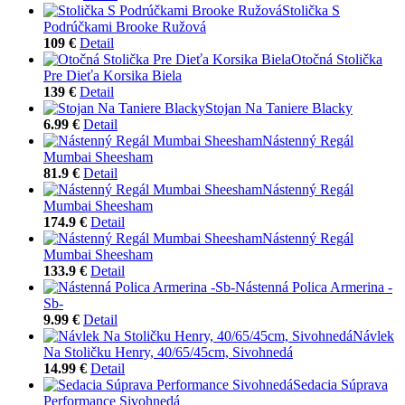
Stolička S
Podrúčkami Brooke Ružová
109 €
Detail
Otočná Stolička
Pre Dieťa Korsika Biela
139 €
Detail
Stojan Na Taniere Blacky
6.99 €
Detail
Nástenný Regál
Mumbai Sheesham
81.9 €
Detail
Nástenný Regál
Mumbai Sheesham
174.9 €
Detail
Nástenný Regál
Mumbai Sheesham
133.9 €
Detail
Nástenná Polica Armerina -
Sb-
9.99 €
Detail
Návlek
Na Stoličku Henry, 40/65/45cm, Sivohnedá
14.99 €
Detail
Sedacia Súprava
Performance Sivohnedá