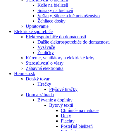
Koše na bielizeň
Sušiaky na bielizeň
Vešiaky, štipce a iné príslušenstvo
Žehliace dosky
Upratovanie
Elektrické spotrebiče
Elektrospotrebiče do domácnosti
Dalšie elektrospotrebiče do domácnosti
Vysávače
Žehličky
Kúrenie, ventilátory a elektrické krby
Starostlivosť o vlasy
Zábavná elektronika
Heureka.sk
Detský tovar
Hračky
Plyšové hračky
Dom a záhrada
Bývanie a doplnky
Bytový textil
Chrániče na matrace
Deky
Plachty
Posteľná bielizeň