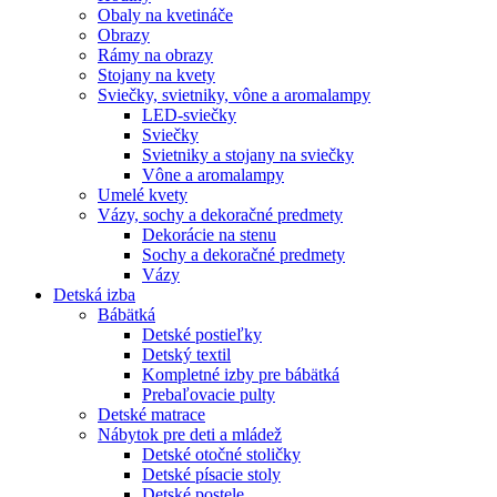
Obaly na kvetináče
Obrazy
Rámy na obrazy
Stojany na kvety
Sviečky, svietniky, vône a aromalampy
LED-sviečky
Sviečky
Svietniky a stojany na sviečky
Vône a aromalampy
Umelé kvety
Vázy, sochy a dekoračné predmety
Dekorácie na stenu
Sochy a dekoračné predmety
Vázy
Detská izba
Bábätká
Detské postieľky
Detský textil
Kompletné izby pre bábätká
Prebaľovacie pulty
Detské matrace
Nábytok pre deti a mládež
Detské otočné stoličky
Detské písacie stoly
Detské postele