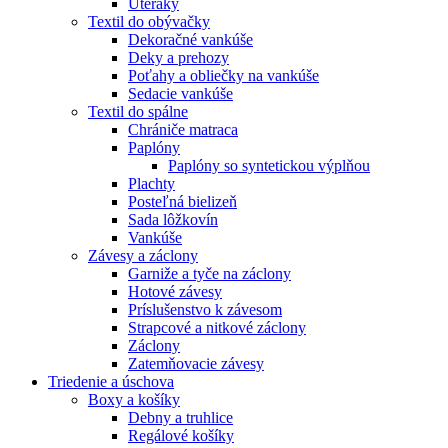
Uteráky
Textil do obývačky
Dekoračné vankúše
Deky a prehozy
Poťahy a obliečky na vankúše
Sedacie vankúše
Textil do spálne
Chrániče matraca
Paplóny
Paplóny so syntetickou výplňou
Plachty
Posteľná bielizeň
Sada lôžkovín
Vankúše
Závesy a záclony
Garniže a tyče na záclony
Hotové závesy
Príslušenstvo k závesom
Strapcové a nitkové záclony
Záclony
Zatemňovacie závesy
Triedenie a úschova
Boxy a košíky
Debny a truhlice
Regálové košíky