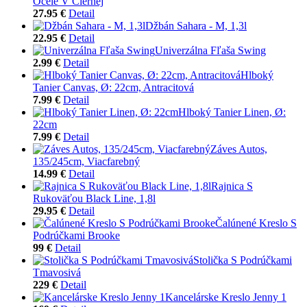
Ocele V Čiernej
27.95 €
Detail
Džbán Sahara - M, 1,3l
22.95 €
Detail
Univerzálna Fľaša Swing
2.99 €
Detail
Hlboký
Tanier Canvas, Ø: 22cm, Antracitová
7.99 €
Detail
Hlboký Tanier Linen, Ø:
22cm
7.99 €
Detail
Záves Autos,
135/245cm, Viacfarebný
14.99 €
Detail
Rajnica S
Rukoväťou Black Line, 1,8l
29.95 €
Detail
Čalúnené Kreslo S
Podrúčkami Brooke
99 €
Detail
Stolička S Podrúčkami
Tmavosivá
229 €
Detail
Kancelárske Kreslo Jenny 1