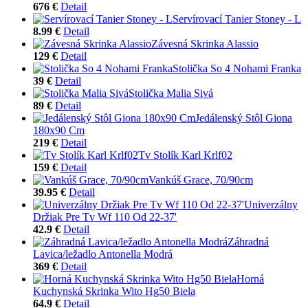
676 €
Detail
Servírovací Tanier Stoney - L
8.99 €
Detail
Závesná Skrinka Alassio
129 €
Detail
Stolička So 4 Nohami Franka
39 €
Detail
Stolička Malia Sivá
89 €
Detail
Jedálenský Stôl Giona
180x90 Cm
219 €
Detail
Tv Stolík Karl Krlf02
159 €
Detail
Vankúš Grace, 70/90cm
39.95 €
Detail
Univerzálny
Držiak Pre Tv Wf 110 Od 22-37'
42.9 €
Detail
Záhradná
Lavica/ležadlo Antonella Modrá
369 €
Detail
Horná
Kuchynská Skrinka Wito Hg50 Biela
64.9 €
Detail