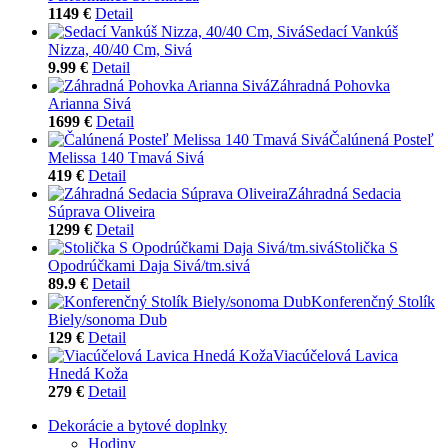
1149 €
Detail
Sedací Vankúš
Nizza, 40/40 Cm, Sivá
9.99 €
Detail
Záhradná Pohovka
Arianna Sivá
1699 €
Detail
Čalúnená Posteľ
Melissa 140 Tmavá Sivá
419 €
Detail
Záhradná Sedacia
Súprava Oliveira
1299 €
Detail
Stolička S
Opodrúčkami Daja Sivá/tm.sivá
89.9 €
Detail
Konferenčný Stolík
Biely/sonoma Dub
129 €
Detail
Viacúčelová Lavica
Hnedá Koža
279 €
Detail
Dekorácie a bytové doplnky
Hodiny