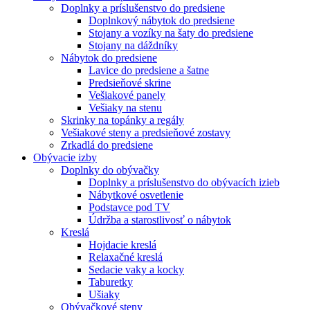
Doplnky a príslušenstvo do predsiene
Doplnkový nábytok do predsiene
Stojany a vozíky na šaty do predsiene
Stojany na dáždníky
Nábytok do predsiene
Lavice do predsiene a šatne
Predsieňové skrine
Vešiakové panely
Vešiaky na stenu
Skrinky na topánky a regály
Vešiakové steny a predsieňové zostavy
Zrkadlá do predsiene
Obývacie izby
Doplnky do obývačky
Doplnky a príslušenstvo do obývacích izieb
Nábytkové osvetlenie
Podstavce pod TV
Údržba a starostlivosť o nábytok
Kreslá
Hojdacie kreslá
Relaxačné kreslá
Sedacie vaky a kocky
Taburetky
Ušiaky
Obývačkové steny