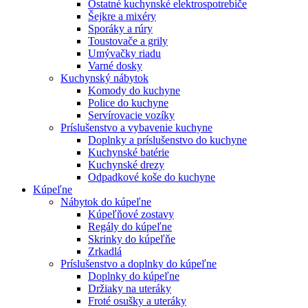
Ostatné kuchynské elektrospotrebiče
Šejkre a mixéry
Sporáky a rúry
Toustovače a grily
Umývačky riadu
Varné dosky
Kuchynský nábytok
Komody do kuchyne
Police do kuchyne
Servírovacie vozíky
Príslušenstvo a vybavenie kuchyne
Doplnky a príslušenstvo do kuchyne
Kuchynské batérie
Kuchynské drezy
Odpadkové koše do kuchyne
Kúpeľne
Nábytok do kúpeľne
Kúpeľňové zostavy
Regály do kúpeľne
Skrinky do kúpeľňe
Zrkadlá
Príslušenstvo a doplnky do kúpeľne
Doplnky do kúpeľne
Držiaky na uteráky
Froté osušky a uteráky