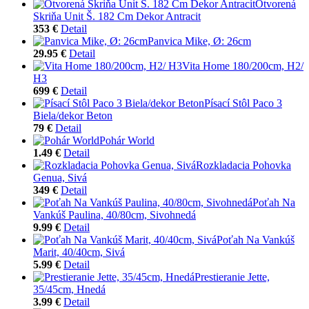
Otvorená
Skriňa Unit Š. 182 Cm Dekor Antracit
353 €
Detail
Panvica Mike, Ø: 26cm
29.95 €
Detail
Vita Home 180/200cm, H2/
H3
699 €
Detail
Písací Stôl Paco 3
Biela/dekor Beton
79 €
Detail
Pohár World
1.49 €
Detail
Rozkladacia Pohovka
Genua, Sivá
349 €
Detail
Poťah Na
Vankúš Paulina, 40/80cm, Sivohnedá
9.99 €
Detail
Poťah Na Vankúš
Marit, 40/40cm, Sivá
5.99 €
Detail
Prestieranie Jette,
35/45cm, Hnedá
3.99 €
Detail