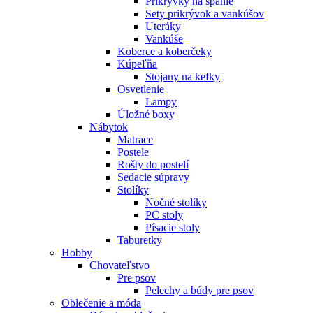
Prikrývky na spanie
Sety prikrývok a vankúšov
Uteráky
Vankúše
Koberce a koberčeky
Kúpeľňa
Stojany na kefky
Osvetlenie
Lampy
Úložné boxy
Nábytok
Matrace
Postele
Rošty do postelí
Sedacie súpravy
Stolíky
Nočné stolíky
PC stoly
Písacie stoly
Taburetky
Hobby
Chovateľstvo
Pre psov
Pelechy a búdy pre psov
Oblečenie a móda