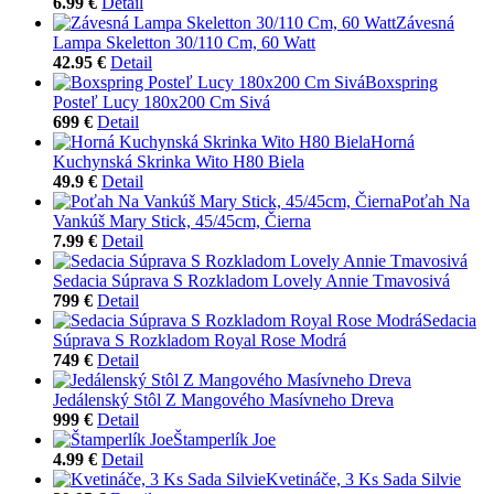
6.99 €
Detail
Závesná
Lampa Skeletton 30/110 Cm, 60 Watt
42.95 €
Detail
Boxspring
Posteľ Lucy 180x200 Cm Sivá
699 €
Detail
Horná
Kuchynská Skrinka Wito H80 Biela
49.9 €
Detail
Poťah Na
Vankúš Mary Stick, 45/45cm, Čierna
7.99 €
Detail
Sedacia Súprava S Rozkladom Lovely Annie Tmavosivá
799 €
Detail
Sedacia
Súprava S Rozkladom Royal Rose Modrá
749 €
Detail
Jedálenský Stôl Z Mangového Masívneho Dreva
999 €
Detail
Štamperlík Joe
4.99 €
Detail
Kvetináče, 3 Ks Sada Silvie