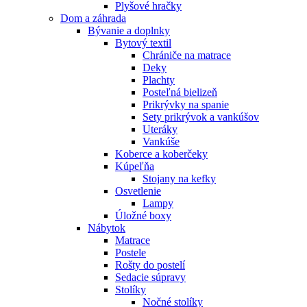
Plyšové hračky
Dom a záhrada
Bývanie a doplnky
Bytový textil
Chrániče na matrace
Deky
Plachty
Posteľná bielizeň
Prikrývky na spanie
Sety prikrývok a vankúšov
Uteráky
Vankúše
Koberce a koberčeky
Kúpeľňa
Stojany na kefky
Osvetlenie
Lampy
Úložné boxy
Nábytok
Matrace
Postele
Rošty do postelí
Sedacie súpravy
Stolíky
Nočné stolíky