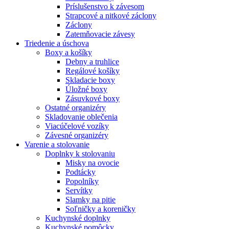
Príslušenstvo k závesom
Strapcové a nitkové záclony
Záclony
Zatemňovacie závesy
Triedenie a úschova
Boxy a košíky
Debny a truhlice
Regálové košíky
Skladacie boxy
Úložné boxy
Zásuvkové boxy
Ostatné organizéry
Skladovanie oblečenia
Viacúčelové vozíky
Závesné organizéry
Varenie a stolovanie
Doplnky k stolovaniu
Misky na ovocie
Podtácky
Popolníky
Servítky
Slamky na pitie
Soľničky a koreničky
Kuchynské doplnky
Kuchynské pomôcky