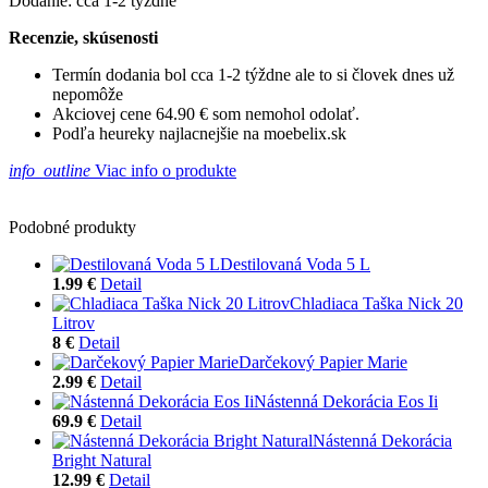
Dodanie: cca 1-2 týždne
Recenzie, skúsenosti
Termín dodania bol cca 1-2 týždne ale to si človek dnes už
nepomôže
Akciovej cene 64.90 € som nemohol odolať.
Podľa heureky najlacnejšie na moebelix.sk
info_outline
Viac info o produkte
Podobné produkty
Destilovaná Voda 5 L
1.99 €
Detail
Chladiaca Taška Nick 20
Litrov
8 €
Detail
Darčekový Papier Marie
2.99 €
Detail
Nástenná Dekorácia Eos Ii
69.9 €
Detail
Nástenná Dekorácia
Bright Natural
12.99 €
Detail