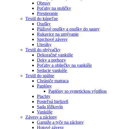
Obrusy
Poťahy na stoličky
Prestieranie
Textil do kúpeľne
Osušky
Plážové osušky a osušky do sauny
Rukavice na umývanie
Sprchové závesy
Uteráky
Textil do obývačky
Dekoračné vankúše
Deky a prehozy
Poťahy a obliečky na vankúše
Sedacie vankúše
Textil do spálne
Chrániče matraca
Paplóny
Paplóny so syntetickou výplňou
Plachty
Posteľná bielizeň
Sada lôžkovín
Vankúše
Závesy a záclony
Garniže a tyče na záclony
Hotové závesy