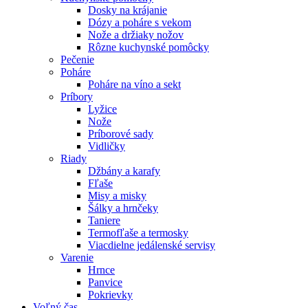
Dosky na krájanie
Dózy a poháre s vekom
Nože a držiaky nožov
Rôzne kuchynské pomôcky
Pečenie
Poháre
Poháre na víno a sekt
Príbory
Lyžice
Nože
Príborové sady
Vidličky
Riady
Džbány a karafy
Fľaše
Misy a misky
Šálky a hrnčeky
Taniere
Termofľaše a termosky
Viacdielne jedálenské servisy
Varenie
Hrnce
Panvice
Pokrievky
Voľný čas