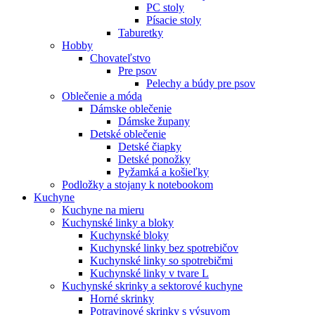
PC stoly
Písacie stoly
Taburetky
Hobby
Chovateľstvo
Pre psov
Pelechy a búdy pre psov
Oblečenie a móda
Dámske oblečenie
Dámske župany
Detské oblečenie
Detské čiapky
Detské ponožky
Pyžamká a košieľky
Podložky a stojany k notebookom
Kuchyne
Kuchyne na mieru
Kuchynské linky a bloky
Kuchynské bloky
Kuchynské linky bez spotrebičov
Kuchynské linky so spotrebičmi
Kuchynské linky v tvare L
Kuchynské skrinky a sektorové kuchyne
Horné skrinky
Potravinové skrinky s výsuvom