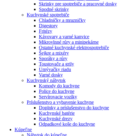
Skrinky pre spotrebiče a pracovné dosky
Spodné skrinky
Kuchynské spotrebiče
Chladničky a mrazničky
Digestory
Fritézy
Kávovary a varné kanvice
Mikrovlnné rúry a minipekárne
Ostatné kuchynské elektrospotrebiče
Šejkre a mixéry
Sporáky a rúry
Toustovače a grily
Umývačky riadu
Varné dosky
Kuchynský nábytok
Komody do kuchyne
Police do kuchyne
Servírovacie vozíky
Príslušenstvo a vybavenie kuchyne
Doplnky a príslušenstvo do kuchyne
Kuchynské batérie
Kuchynské drezy
Odpadkové koše do kuchyne
Kúpeľne
Nábytok do kúpeľne