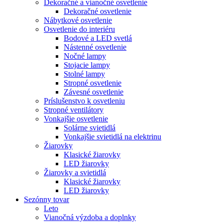
Dekoračné a vianočné osvetlenie
Dekoračné osvetlenie
Nábytkové osvetlenie
Osvetlenie do interiéru
Bodové a LED svetlá
Nástenné osvetlenie
Nočné lampy
Stojacie lampy
Stolné lampy
Stropné osvetlenie
Závesné osvetlenie
Príslušenstvo k osvetleniu
Stropné ventilátory
Vonkajšie osvetlenie
Solárne svietidlá
Vonkajšie svietidlá na elektrinu
Žiarovky
Klasické žiarovky
LED žiarovky
Žiarovky a svietidlá
Klasické žiarovky
LED žiarovky
Sezónny tovar
Leto
Vianočná výzdoba a doplnky