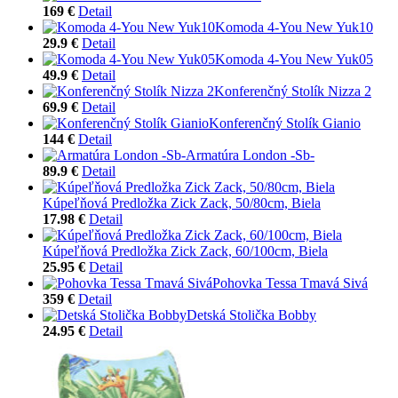
169 €
Detail
Komoda 4-You New Yuk10
29.9 €
Detail
Komoda 4-You New Yuk05
49.9 €
Detail
Konferenčný Stolík Nizza 2
69.9 €
Detail
Konferenčný Stolík Gianio
144 €
Detail
Armatúra London -Sb-
89.9 €
Detail
Kúpeľňová Predložka Zick Zack, 50/80cm, Biela
17.98 €
Detail
Kúpeľňová Predložka Zick Zack, 60/100cm, Biela
25.95 €
Detail
Pohovka Tessa Tmavá Sivá
359 €
Detail
Detská Stolička Bobby
24.95 €
Detail