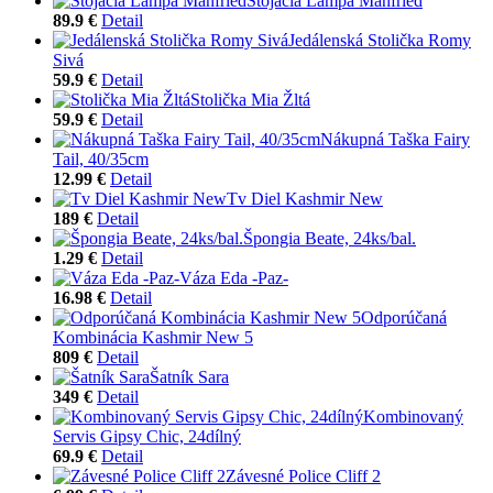
Stojacia Lampa Manfried
89.9 €
Detail
Jedálenská Stolička Romy
Sivá
59.9 €
Detail
Stolička Mia Žltá
59.9 €
Detail
Nákupná Taška Fairy
Tail, 40/35cm
12.99 €
Detail
Tv Diel Kashmir New
189 €
Detail
Špongia Beate, 24ks/bal.
1.29 €
Detail
Váza Eda -Paz-
16.98 €
Detail
Odporúčaná
Kombinácia Kashmir New 5
809 €
Detail
Šatník Sara
349 €
Detail
Kombinovaný
Servis Gipsy Chic, 24dílný
69.9 €
Detail
Závesné Police Cliff 2