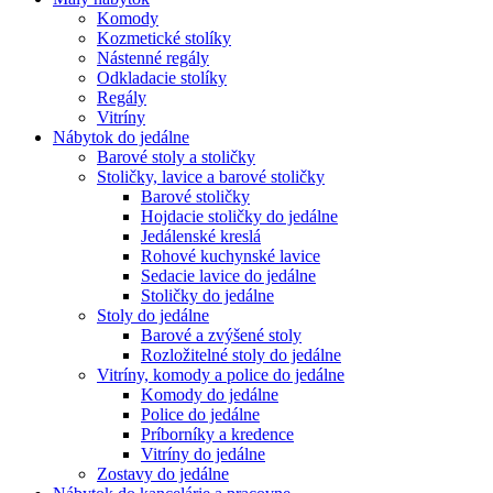
Komody
Kozmetické stolíky
Nástenné regály
Odkladacie stolíky
Regály
Vitríny
Nábytok do jedálne
Barové stoly a stoličky
Stoličky, lavice a barové stoličky
Barové stoličky
Hojdacie stoličky do jedálne
Jedálenské kreslá
Rohové kuchynské lavice
Sedacie lavice do jedálne
Stoličky do jedálne
Stoly do jedálne
Barové a zvýšené stoly
Rozložitelné stoly do jedálne
Vitríny, komody a police do jedálne
Komody do jedálne
Police do jedálne
Príborníky a kredence
Vitríny do jedálne
Zostavy do jedálne