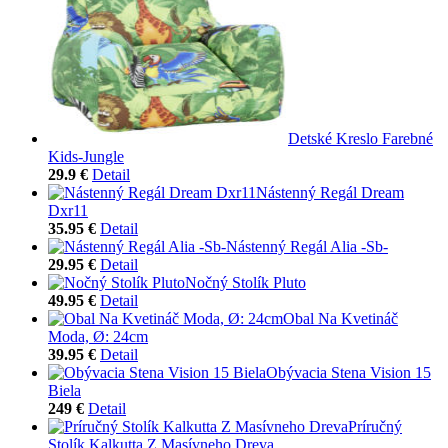
Detské Kreslo Farebné
Kids-Jungle
29.9 €
Detail
Nástenný Regál Dream
Dxr11
35.95 €
Detail
Nástenný Regál Alia -Sb-
29.95 €
Detail
Nočný Stolík Pluto
49.95 €
Detail
Obal Na Kvetináč
Moda, Ø: 24cm
39.95 €
Detail
Obývacia Stena Vision 15
Biela
249 €
Detail
Príručný
Stolík Kalkutta Z Masívneho Dreva