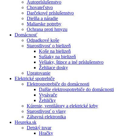
Autopríslušenstvo
Chovateľstvo
Darčekové príslušenstvo
Dielňa a náradie
Maliarske potreby
Ochrana proti hmyzu
Domácnosť
Odpadkové koše
Starostlivosť o bielizeň
Koše na bielizeň
Sušiaky na bielizeň
Vešiaky, štipce a iné príslušenstvo
Žehliace dosky
Upratovanie
Elektrické spotrebiče
Elektrospotrebiče do domácnosti
Dalšie elektrospotrebiče do domácnosti
Vysávače
Žehličky
Kúrenie, ventilátory a elektrické krby
Starostlivosť o vlasy
Zábavná elektronika
Heureka.sk
Detský tovar
Hračky