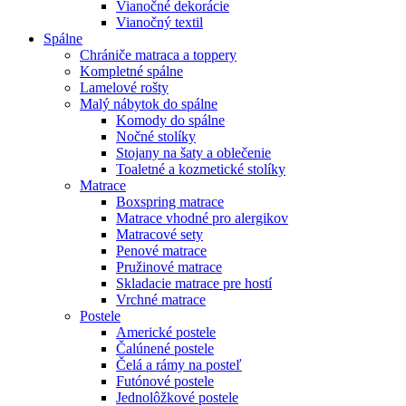
Vianočné dekorácie
Vianočný textil
Spálne
Chrániče matraca a toppery
Kompletné spálne
Lamelové rošty
Malý nábytok do spálne
Komody do spálne
Nočné stolíky
Stojany na šaty a oblečenie
Toaletné a kozmetické stolíky
Matrace
Boxspring matrace
Matrace vhodné pro alergikov
Matracové sety
Penové matrace
Pružinové matrace
Skladacie matrace pre hostí
Vrchné matrace
Postele
Americké postele
Čalúnené postele
Čelá a rámy na posteľ
Futónové postele
Jednolôžkové postele