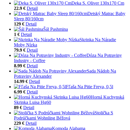
Deka S. Oliver 130x170 Cm
22.9 €
Detail
Detský Matrac Baby
Sleep 80/160cm
129 €
Detail
Šál Pashmina
1 €
Detail
Skrinka Na Náradie
Moby Nízka
79.9 €
Detail
Dóza Na Potraviny
Industry - Coffee
8.99 €
Detail
Sada Nádob Na
Potraviny Alexander
14.99 €
Detail
Fľaša Na Pitie Freya, 0,5l
6.99 €
Detail
Horná Kuchynská
Skrinka Luisa Hg60
89 €
Detail
Stolička S
Podrúčkami Wohnling Béžová
229 €
Detail
Komoda Alabama