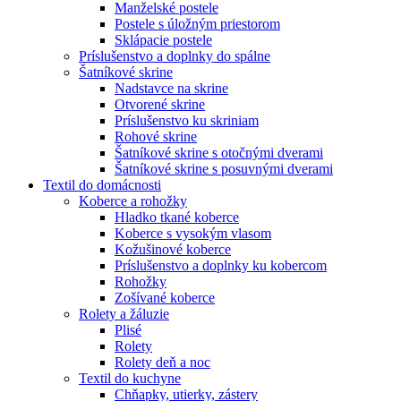
Manželské postele
Postele s úložným priestorom
Sklápacie postele
Príslušenstvo a doplnky do spálne
Šatníkové skrine
Nadstavce na skrine
Otvorené skrine
Príslušenstvo ku skriniam
Rohové skrine
Šatníkové skrine s otočnými dverami
Šatníkové skrine s posuvnými dverami
Textil do domácnosti
Koberce a rohožky
Hladko tkané koberce
Koberce s vysokým vlasom
Kožušinové koberce
Príslušenstvo a doplnky ku kobercom
Rohožky
Zošívané koberce
Rolety a žáluzie
Plisé
Rolety
Rolety deň a noc
Textil do kuchyne
Chňapky, utierky, zástery