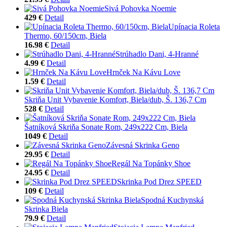
Sivá Pohovka Noemie
429 €
Detail
Upínacia Roleta
Thermo, 60/150cm, Biela
16.98 €
Detail
Strúhadlo Dani, 4-Hranné
4.99 €
Detail
Hrnček Na Kávu Love
1.59 €
Detail
Skriňa Unit Vybavenie Komfort, Biela/dub, Š. 136,7 Cm
528 €
Detail
Šatníková Skriňa Sonate Rom, 249x222 Cm, Biela
1049 €
Detail
Závesná Skrinka Geno
29.95 €
Detail
Regál Na Topánky Shoe
24.95 €
Detail
Skrinka Pod Drez SPEED
109 €
Detail
Spodná Kuchynská
Skrinka Biela
79.9 €
Detail