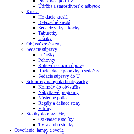
Podstavce pod TV
Údržba a starostlivosť o nábytok
Kreslá
Hojdacie kreslá
Relaxačné kreslá
Sedacie vaky a kocky
Taburetky
Ušiaky
Obývačkové steny
Sedacie súpravy
Leňošky
Pohovky
Rohové sedacie súpravy
Rozkladacie pohovky a sedačky
Sedacie súpravy do U
Sektorový nábytok do obývačky
Komody do obývačky
Nábytkové programy
Nástenné police
Regály a deliace steny
Vitríny
Stolíky do obývačky
Odkladacie stolíky
TV a audio stolíky
Osvetlenie, lampy a svetlá