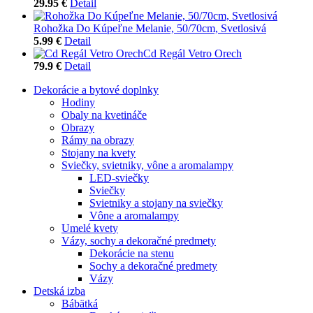
29.95 €
Detail
Rohožka Do Kúpeľne Melanie, 50/70cm, Svetlosivá
5.99 €
Detail
Cd Regál Vetro Orech
79.9 €
Detail
Dekorácie a bytové doplnky
Hodiny
Obaly na kvetináče
Obrazy
Rámy na obrazy
Stojany na kvety
Sviečky, svietniky, vône a aromalampy
LED-sviečky
Sviečky
Svietniky a stojany na sviečky
Vône a aromalampy
Umelé kvety
Vázy, sochy a dekoračné predmety
Dekorácie na stenu
Sochy a dekoračné predmety
Vázy
Detská izba
Bábätká