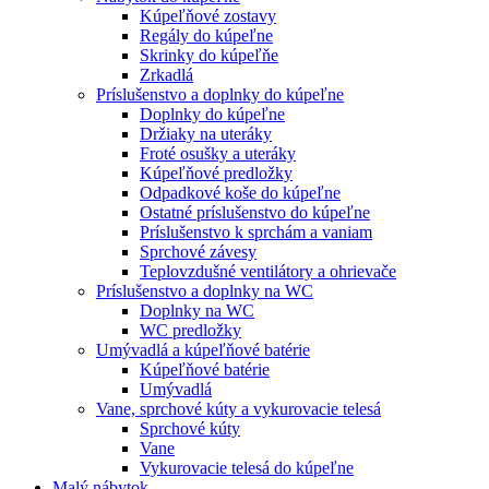
Kúpeľňové zostavy
Regály do kúpeľne
Skrinky do kúpeľňe
Zrkadlá
Príslušenstvo a doplnky do kúpeľne
Doplnky do kúpeľne
Držiaky na uteráky
Froté osušky a uteráky
Kúpeľňové predložky
Odpadkové koše do kúpeľne
Ostatné príslušenstvo do kúpeľne
Príslušenstvo k sprchám a vaniam
Sprchové závesy
Teplovzdušné ventilátory a ohrievače
Príslušenstvo a doplnky na WC
Doplnky na WC
WC predložky
Umývadlá a kúpeľňové batérie
Kúpeľňové batérie
Umývadlá
Vane, sprchové kúty a vykurovacie telesá
Sprchové kúty
Vane
Vykurovacie telesá do kúpeľne
Malý nábytok