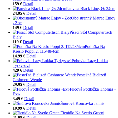
159 €
Detail
Panvica Black Line, Ø: 24cm
24.95 €
Detail
Obojstranný Matrac Enjoy
- Zoe
149 €
Detail
Písací Stôl Computertisch
Biely
119 €
Detail
Poduška Na
Kreslo Poppi 2, 115/48/4cm
14.99 €
Detail
Pohovka Lazy Lukka
Tyrkysová
429 €
Detail
Posteľná Bielizeň
Cashmere Wende
29.95 €
Detail
Filcová Podložka Thomas -
Ext-
3.49 €
Detail
Šnúrová Koncovka Jannis
10.99 €
Detail
Tienidlo Na Svetlo Greeni
21.95 €
Detail