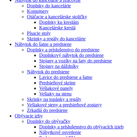
Nábytok do kancelárie a pracovne
Doplnky do kancelárie
Kontajnery
Otáčacie a kancelárske stoličky
Doplnky ku kreslám
Kancelárske kreslá
Písacie stoly
Skrinky a regály do kancelárie
Nábytok do šatne a predsiene
Doplnky a príslušenstvo do predsiene
Doplnkový nábytok do predsiene
Stojany a vozíky na šaty do predsiene
Stojany na dáždníky
Nábytok do predsiene
Lavice do predsiene a šatne
Predsieňové skrine
Vešiakové panely
Vešiaky na stenu
Skrinky na topánky a regály
Vešiakové steny a predsieňové zostavy
Zrkadlá do predsiene
Obývacie izby
Doplnky do obývačky
Doplnky a príslušenstvo do obývacích izieb
Nábytkové osvetlenie