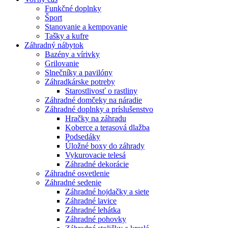
Funkčné doplnky
Šport
Stanovanie a kempovanie
Tašky a kufre
Záhradný nábytok
Bazény a vírivky
Grilovanie
Slnečníky a pavilóny
Záhradkárske potreby
Starostlivosť o rastliny
Záhradné domčeky na náradie
Záhradné doplnky a príslušenstvo
Hračky na záhradu
Koberce a terasová dlažba
Podsedáky
Úložné boxy do záhrady
Vykurovacie telesá
Záhradné dekorácie
Záhradné osvetlenie
Záhradné sedenie
Záhradné hojdačky a siete
Záhradné lavice
Záhradné lehátka
Záhradné pohovky