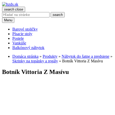
search
close
search
Menu
Barové stoličky
Písacie stoly
Postele
Vankúše
Balkónový nábytok
Domáca stránka
»
Produkty
»
Nábytok do šatne a predsiene
»
Skrinky na topánky a regály
»
Botník Vittoria Z Masívu
Botník Vittoria Z Masívu