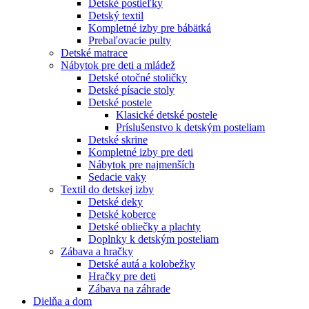
Detské postieľky
Detský textil
Kompletné izby pre bábätká
Prebaľovacie pulty
Detské matrace
Nábytok pre deti a mládež
Detské otočné stoličky
Detské písacie stoly
Detské postele
Klasické detské postele
Príslušenstvo k detským posteliam
Detské skrine
Kompletné izby pre deti
Nábytok pre najmenších
Sedacie vaky
Textil do detskej izby
Detské deky
Detské koberce
Detské obliečky a plachty
Doplnky k detským posteliam
Zábava a hračky
Detské autá a kolobežky
Hračky pre deti
Zábava na záhrade
Dielňa a dom