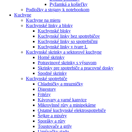
Pyžamká a košieľky
Podložky a stojany k notebookom
Kuchyne
Kuchyne na mieru
Kuchynské linky a bloky
Kuchynské bloky
Kuchynské linky bez spotrebičov
Kuchynské linky so spotrebičmi
Kuchynské linky v tvare L
Kuchynské skrinky a sektorové kuchyne
Horné skrinky
Potravinové skrinky s výsuvom
Skrinky pre spotrebiče a pracovné dosky
Spodné skrinky
Kuchynské spotrebiče
Chladničky a mrazničky
Digestory
Fritézy
Kávovary a varné kanvice
Mikrovlnné rúry a minipekárne
Ostatné kuchynské elektrospotrebiče
Šejkre a mixéry
Sporáky a rúry
Toustovače a grily
Umývačky riadu