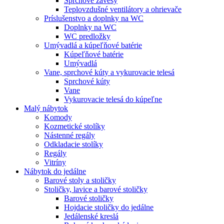
Sprchové závesy
Teplovzdušné ventilátory a ohrievače
Príslušenstvo a doplnky na WC
Doplnky na WC
WC predložky
Umývadlá a kúpeľňové batérie
Kúpeľňové batérie
Umývadlá
Vane, sprchové kúty a vykurovacie telesá
Sprchové kúty
Vane
Vykurovacie telesá do kúpeľne
Malý nábytok
Komody
Kozmetické stolíky
Nástenné regály
Odkladacie stolíky
Regály
Vitríny
Nábytok do jedálne
Barové stoly a stoličky
Stoličky, lavice a barové stoličky
Barové stoličky
Hojdacie stoličky do jedálne
Jedálenské kreslá