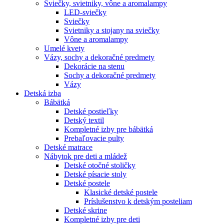
Sviečky, svietniky, vône a aromalampy
LED-sviečky
Sviečky
Svietniky a stojany na sviečky
Vône a aromalampy
Umelé kvety
Vázy, sochy a dekoračné predmety
Dekorácie na stenu
Sochy a dekoračné predmety
Vázy
Detská izba
Bábätká
Detské postieľky
Detský textil
Kompletné izby pre bábätká
Prebaľovacie pulty
Detské matrace
Nábytok pre deti a mládež
Detské otočné stoličky
Detské písacie stoly
Detské postele
Klasické detské postele
Príslušenstvo k detským posteliam
Detské skrine
Kompletné izby pre deti