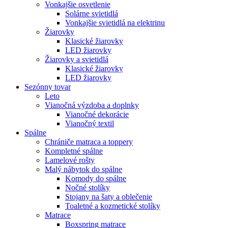
Vonkajšie osvetlenie
Solárne svietidlá
Vonkajšie svietidlá na elektrinu
Žiarovky
Klasické žiarovky
LED žiarovky
Žiarovky a svietidlá
Klasické žiarovky
LED žiarovky
Sezónny tovar
Leto
Vianočná výzdoba a doplnky
Vianočné dekorácie
Vianočný textil
Spálne
Chrániče matraca a toppery
Kompletné spálne
Lamelové rošty
Malý nábytok do spálne
Komody do spálne
Nočné stolíky
Stojany na šaty a oblečenie
Toaletné a kozmetické stolíky
Matrace
Boxspring matrace