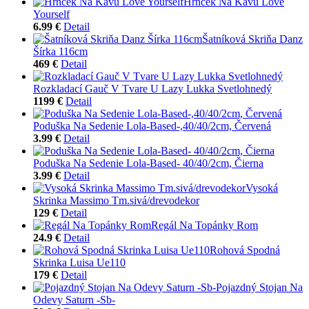
Hrnček Na Kávu Love
Yourself
6.99 €
Detail
Šatníková Skriňa Danz
Šírka 116cm
469 €
Detail
Rozkladací Gauč V Tvare U Lazy Lukka Svetlohnedý
1199 €
Detail
Poduška Na Sedenie Lola-Based-,40/40/2cm, Červená
3.99 €
Detail
Poduška Na Sedenie Lola-Based- 40/40/2cm, Čierna
3.99 €
Detail
Vysoká
Skrinka Massimo Tm.sivá/drevodekor
129 €
Detail
Regál Na Topánky Rom
24.9 €
Detail
Rohová Spodná
Skrinka Luisa Ue110
179 €
Detail
Pojazdný Stojan Na
Odevy Saturn -Sb-