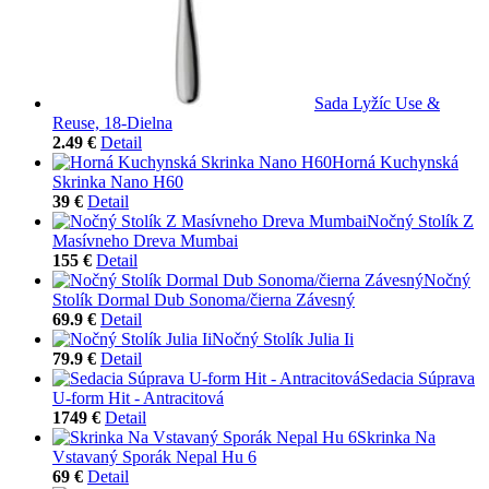
Sada Lyžíc Use &
Reuse, 18-Dielna
2.49 €
Detail
Horná Kuchynská
Skrinka Nano H60
39 €
Detail
Nočný Stolík Z
Masívneho Dreva Mumbai
155 €
Detail
Nočný
Stolík Dormal Dub Sonoma/čierna Závesný
69.9 €
Detail
Nočný Stolík Julia Ii
79.9 €
Detail
Sedacia Súprava
U-form Hit - Antracitová
1749 €
Detail
Skrinka Na
Vstavaný Sporák Nepal Hu 6
69 €
Detail