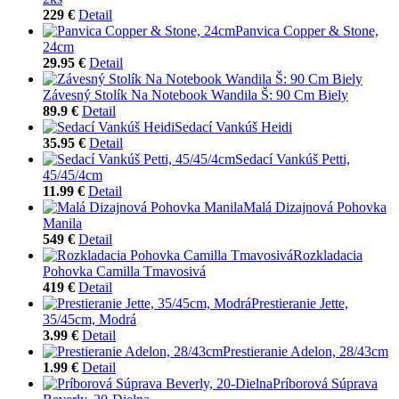
229 €
Detail
Panvica Copper & Stone,
24cm
29.95 €
Detail
Závesný Stolík Na Notebook Wandila Š: 90 Cm Biely
89.9 €
Detail
Sedací Vankúš Heidi
35.95 €
Detail
Sedací Vankúš Petti,
45/45/4cm
11.99 €
Detail
Malá Dizajnová Pohovka
Manila
549 €
Detail
Rozkladacia
Pohovka Camilla Tmavosivá
419 €
Detail
Prestieranie Jette,
35/45cm, Modrá
3.99 €
Detail
Prestieranie Adelon, 28/43cm
1.99 €
Detail
Príborová Súprava