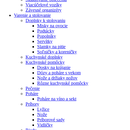
Viacúčelové vozíky
Závesné organizéry
Varenie a stolovanie
Doplnky k stolovaniu
Misky na ovocie
Podtácky
Popolníky
Servítky
Slamky na pitie
Soľničky a koreničky
Kuchynské doplnky
Kuchynské pomôcky
Dosky na krájanie
Dózy a poháre s vekom
Nože a držiaky nožov
Rôzne kuchynské pomôcky
Pečenie
Poháre
Poháre na víno a sekt
Príbory
Lyžice
Nože
Príborové sady
Vidličky