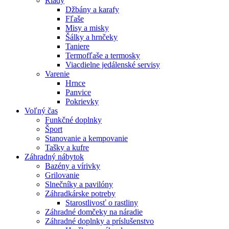
Riady
Džbány a karafy
Fľaše
Misy a misky
Šálky a hrnčeky
Taniere
Termofľaše a termosky
Viacdielne jedálenské servisy
Varenie
Hrnce
Panvice
Pokrievky
Voľný čas
Funkčné doplnky
Šport
Stanovanie a kempovanie
Tašky a kufre
Záhradný nábytok
Bazény a vírivky
Grilovanie
Slnečníky a pavilóny
Záhradkárske potreby
Starostlivosť o rastliny
Záhradné domčeky na náradie
Záhradné doplnky a príslušenstvo