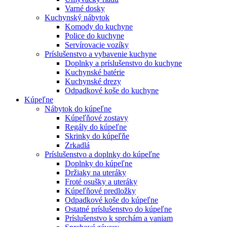
Varné dosky
Kuchynský nábytok
Komody do kuchyne
Police do kuchyne
Servírovacie vozíky
Príslušenstvo a vybavenie kuchyne
Doplnky a príslušenstvo do kuchyne
Kuchynské batérie
Kuchynské drezy
Odpadkové koše do kuchyne
Kúpeľne
Nábytok do kúpeľne
Kúpeľňové zostavy
Regály do kúpeľne
Skrinky do kúpeľňe
Zrkadlá
Príslušenstvo a doplnky do kúpeľne
Doplnky do kúpeľne
Držiaky na uteráky
Froté osušky a uteráky
Kúpeľňové predložky
Odpadkové koše do kúpeľne
Ostatné príslušenstvo do kúpeľne
Príslušenstvo k sprchám a vaniam