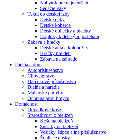
Nábytok pre najmenších
Sedacie vaky
Textil do detskej izby
Detské deky
Detské koberce
Detské obliečky a plachty
Doplnky k detským posteliam
Zábava a hračky
Detské autá a kolobežky
Hračky pre deti
Zábava na záhrade
Dielňa a dom
Autopríslušenstvo
Chovateľstvo
Darčekové príslušenstvo
Dielňa a náradie
Maliarske potreby
Ochrana proti hmyzu
Domácnosť
Odpadkové koše
Starostlivosť o bielizeň
Koše na bielizeň
Sušiaky na bielizeň
Vešiaky, štipce a iné príslušenstvo
Žehliace dosky