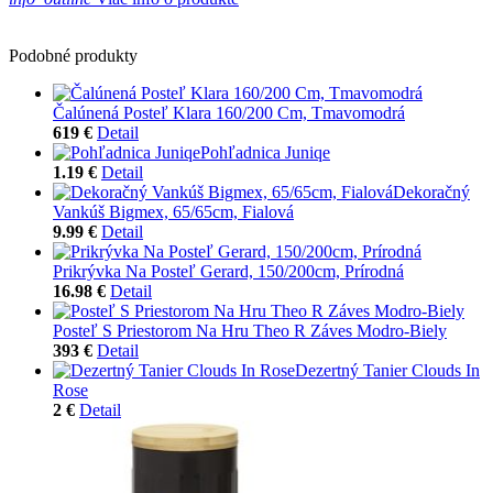
Podobné produkty
Čalúnená Posteľ Klara 160/200 Cm, Tmavomodrá
619 €
Detail
Pohľadnica Juniqe
1.19 €
Detail
Dekoračný
Vankúš Bigmex, 65/65cm, Fialová
9.99 €
Detail
Prikrývka Na Posteľ Gerard, 150/200cm, Prírodná
16.98 €
Detail
Posteľ S Priestorom Na Hru Theo R Záves Modro-Biely
393 €
Detail
Dezertný Tanier Clouds In
Rose
2 €
Detail