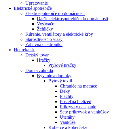
Upratovanie
Elektrické spotrebiče
Elektrospotrebiče do domácnosti
Dalšie elektrospotrebiče do domácnosti
Vysávače
Žehličky
Kúrenie, ventilátory a elektrické krby
Starostlivosť o vlasy
Zábavná elektronika
Heureka.sk
Detský tovar
Hračky
Plyšové hračky
Dom a záhrada
Bývanie a doplnky
Bytový textil
Chrániče na matrace
Deky
Plachty
Posteľná bielizeň
Prikrývky na spanie
Sety prikrývok a vankúšov
Uteráky
Vankúše
Koberce a koberčeky