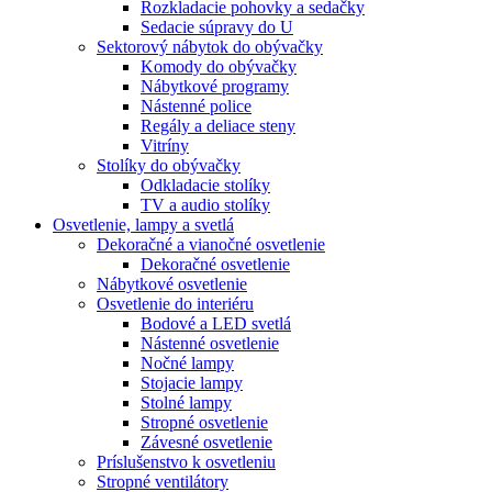
Rozkladacie pohovky a sedačky
Sedacie súpravy do U
Sektorový nábytok do obývačky
Komody do obývačky
Nábytkové programy
Nástenné police
Regály a deliace steny
Vitríny
Stolíky do obývačky
Odkladacie stolíky
TV a audio stolíky
Osvetlenie, lampy a svetlá
Dekoračné a vianočné osvetlenie
Dekoračné osvetlenie
Nábytkové osvetlenie
Osvetlenie do interiéru
Bodové a LED svetlá
Nástenné osvetlenie
Nočné lampy
Stojacie lampy
Stolné lampy
Stropné osvetlenie
Závesné osvetlenie
Príslušenstvo k osvetleniu
Stropné ventilátory