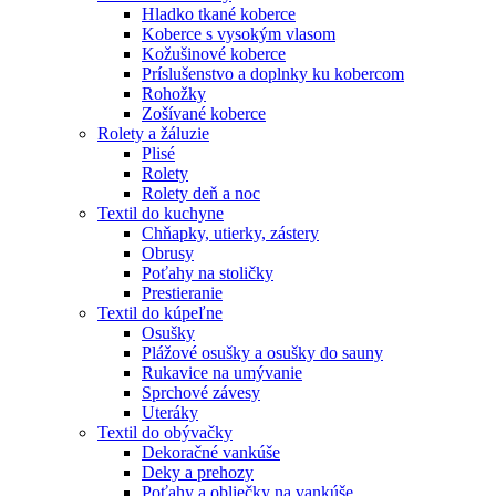
Hladko tkané koberce
Koberce s vysokým vlasom
Kožušinové koberce
Príslušenstvo a doplnky ku kobercom
Rohožky
Zošívané koberce
Rolety a žáluzie
Plisé
Rolety
Rolety deň a noc
Textil do kuchyne
Chňapky, utierky, zástery
Obrusy
Poťahy na stoličky
Prestieranie
Textil do kúpeľne
Osušky
Plážové osušky a osušky do sauny
Rukavice na umývanie
Sprchové závesy
Uteráky
Textil do obývačky
Dekoračné vankúše
Deky a prehozy
Poťahy a obliečky na vankúše