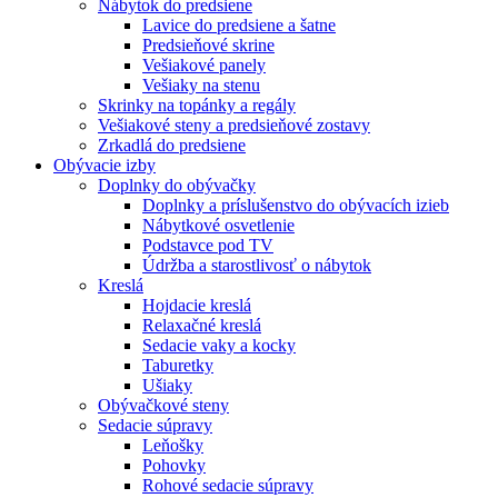
Nábytok do predsiene
Lavice do predsiene a šatne
Predsieňové skrine
Vešiakové panely
Vešiaky na stenu
Skrinky na topánky a regály
Vešiakové steny a predsieňové zostavy
Zrkadlá do predsiene
Obývacie izby
Doplnky do obývačky
Doplnky a príslušenstvo do obývacích izieb
Nábytkové osvetlenie
Podstavce pod TV
Údržba a starostlivosť o nábytok
Kreslá
Hojdacie kreslá
Relaxačné kreslá
Sedacie vaky a kocky
Taburetky
Ušiaky
Obývačkové steny
Sedacie súpravy
Leňošky
Pohovky
Rohové sedacie súpravy