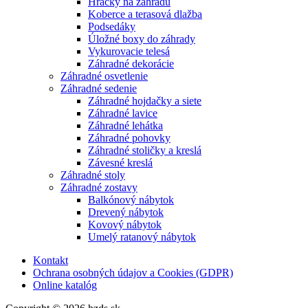
Hračky na záhradu
Koberce a terasová dlažba
Podsedáky
Úložné boxy do záhrady
Vykurovacie telesá
Záhradné dekorácie
Záhradné osvetlenie
Záhradné sedenie
Záhradné hojdačky a siete
Záhradné lavice
Záhradné lehátka
Záhradné pohovky
Záhradné stoličky a kreslá
Závesné kreslá
Záhradné stoly
Záhradné zostavy
Balkónový nábytok
Drevený nábytok
Kovový nábytok
Umelý ratanový nábytok
Kontakt
Ochrana osobných údajov a Cookies (GDPR)
Online katalóg