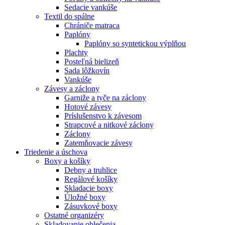
Sedacie vankúše
Textil do spálne
Chrániče matraca
Paplóny
Paplóny so syntetickou výplňou
Plachty
Posteľná bielizeň
Sada lôžkovín
Vankúše
Závesy a záclony
Garniže a tyče na záclony
Hotové závesy
Príslušenstvo k závesom
Strapcové a nitkové záclony
Záclony
Zatemňovacie závesy
Triedenie a úschova
Boxy a košíky
Debny a truhlice
Regálové košíky
Skladacie boxy
Úložné boxy
Zásuvkové boxy
Ostatné organizéry
Skladovanie oblečenia