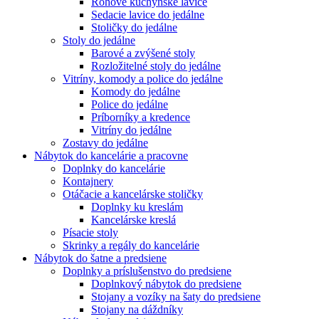
Rohové kuchynské lavice
Sedacie lavice do jedálne
Stoličky do jedálne
Stoly do jedálne
Barové a zvýšené stoly
Rozložitelné stoly do jedálne
Vitríny, komody a police do jedálne
Komody do jedálne
Police do jedálne
Príborníky a kredence
Vitríny do jedálne
Zostavy do jedálne
Nábytok do kancelárie a pracovne
Doplnky do kancelárie
Kontajnery
Otáčacie a kancelárske stoličky
Doplnky ku kreslám
Kancelárske kreslá
Písacie stoly
Skrinky a regály do kancelárie
Nábytok do šatne a predsiene
Doplnky a príslušenstvo do predsiene
Doplnkový nábytok do predsiene
Stojany a vozíky na šaty do predsiene
Stojany na dáždníky