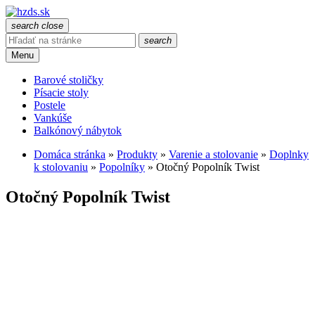
search
close
search
Menu
Barové stoličky
Písacie stoly
Postele
Vankúše
Balkónový nábytok
Domáca stránka
»
Produkty
»
Varenie a stolovanie
»
Doplnky
k stolovaniu
»
Popolníky
»
Otočný Popolník Twist
Otočný Popolník Twist