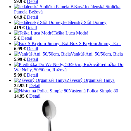
59.9 €
Detail
Jedálenská Stolička
Pamela Béžová
64.9 €
Detail
Jedálenský Stôl Dorney
419 €
Detail
Taška Luca Modrá
5 €
Detail
Box S Krytom Jimmy -Ext-
6.99 €
Detail
Vankúš Ani, 50/50cm, Biela
5.99 €
Detail
Predložka Do
Wc Nelly, 50/50cm, Ružová
5.99 €
Detail
Závesný Organizér Tanya
22.95 €
Detail
Nástenná Polica Simple 80
14.95 €
Detail