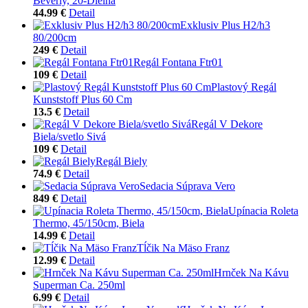
Beverly, 20-Dielna
44.99 €
Detail
Exklusiv Plus H2/h3
80/200cm
249 €
Detail
Regál Fontana Ftr01
109 €
Detail
Plastový Regál
Kunststoff Plus 60 Cm
13.5 €
Detail
Regál V Dekore
Biela/svetlo Sivá
109 €
Detail
Regál Biely
74.9 €
Detail
Sedacia Súprava Vero
849 €
Detail
Upínacia Roleta
Thermo, 45/150cm, Biela
14.99 €
Detail
Tĺčik Na Mäso Franz
12.99 €
Detail
Hrnček Na Kávu
Superman Ca. 250ml
6.99 €
Detail