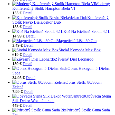
Moderný
Konferenčný Stolík Hampton Biela Vl
155 €
Detail
Konferenčný
Stolík Nevio Biela/dekor Dub
155 €
Detail
Kôš Na Bielizeň Seoul, 42 L
14.99 €
Detail
Magnetická Lišta 30 Cm
3.49 €
Detail
Široká Komoda Max Box
619 €
Detail
Závesný Diel Leonardo
159 €
Detail
Obraz Hexagon, 5-Dielna
Sada
34.95 €
Detail
Obrus Steffi, 80/80cm,
Zelená
7.99 €
Detail
Obývacia Stena
Silk Dekor Wotan/antracit
449 €
Detail
Príručný Stolík Guna Sada
2ks