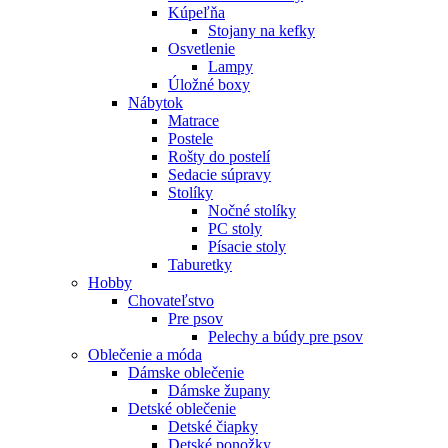
Kúpeľňa
Stojany na kefky
Osvetlenie
Lampy
Úložné boxy
Nábytok
Matrace
Postele
Rošty do postelí
Sedacie súpravy
Stolíky
Nočné stolíky
PC stoly
Písacie stoly
Taburetky
Hobby
Chovateľstvo
Pre psov
Pelechy a búdy pre psov
Oblečenie a móda
Dámske oblečenie
Dámske župany
Detské oblečenie
Detské čiapky
Detské ponožky