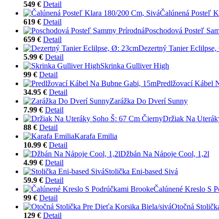
549 €
Detail
Čalúnená Posteľ K
619 €
Detail
Poschodová Posteľ Sa
659 €
Detail
Dezertný Tanier Eclilpse
5.99 €
Detail
Skrinka Gulliver High
99 €
Detail
Predlžovací Kábel 
34.95 €
Detail
Zarážka Do Dverí Sunny
7.99 €
Detail
Držiak Na Uterák
88 €
Detail
Karafa Emilia
10.99 €
Detail
Džbán Na Nápoje Cool, 1,2l
4.99 €
Detail
Stolička Eni-based Sivá
59.9 €
Detail
Čalúnené Kreslo S 
99 €
Detail
Otočná Stoličk
129 €
Detail