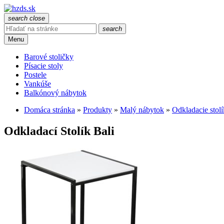
search
close
search
Menu
Barové stoličky
Písacie stoly
Postele
Vankúše
Balkónový nábytok
Domáca stránka
»
Produkty
»
Malý nábytok
»
Odkladacie stol
Odkladací Stolík Bali