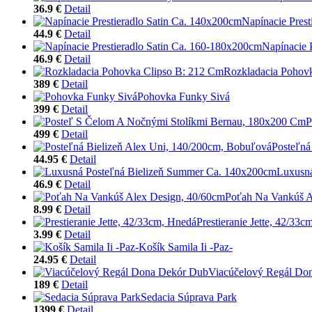
36.9 €
Detail
Napínacie Pres
44.9 €
Detail
Napínacie 
46.9 €
Detail
Rozkladacia Pohov
389 €
Detail
Pohovka Funky Sivá
399 €
Detail
P
499 €
Detail
Posteľná
44.95 €
Detail
Luxusná
46.9 €
Detail
Poťah Na Vankúš A
8.99 €
Detail
Prestieranie Jette, 42/33
3.99 €
Detail
Košík Samila Ii -Paz-
24.95 €
Detail
Viacúčelový Regál Do
189 €
Detail
Sedacia Súprava Park
1399 €
Detail