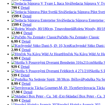
Sedacia Súprava V Tva
799 €
Detail
Sedacia Súprava Pilot Svet
1599 €
Detail
Sedacia Súprava Enterprise 
1599 €
Detail
Roleta Woody, 80/
12.99 €
Detail
Pučidlo Na Zemiaky Classic
6.99 €
Detail
Kuchynské Sitko Dani-
2.99 €
Detail
Hrnček Na Kávu Wild At He
6.99 €
Detail
Skriňa
929 €
Detail
Skriňa S 
539 €
Detail
Poduška Na Sed
8.99 €
Detail
Servírovacia Tác
17.98 €
Detail
Skladací Box Peter - Ca. 3
9.99 €
Detail
Spodná Skrinka Avensis 302