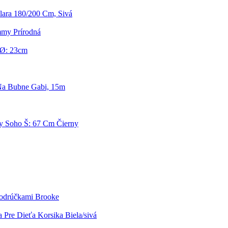
lara 180/200 Cm, Sivá
mmy Prírodná
, Ø: 23cm
Na Bubne Gabi, 15m
y Soho Š: 67 Cm Čierny
Podrúčkami Brooke
a Pre Dieťa Korsika Biela/sivá