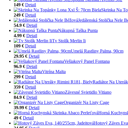
149 €
Detail
Skrinka Na To
249 €
Detail
Jedálenská Stolička Nele 
54.9 €
Detail
Nákupná Taška Punta
4.99 €
Detail
Tv Stolík Merlin Ii
109 €
Detail
Umelá Rastliny Palma, 90cm
29.95 €
Detail
Vešiakový Panel Fontana
96.9 €
Detail
Vitrína Malta
299 €
Detail
Radiátor Na Uterák
359 €
Detail
Závesné Svietidlo Vitiano
84.9 €
Detail
Organizér Na Listy Cage
39.99 €
Detail
Horná Kuchynsk
49 €
Detail
Hotový Záves Eva,