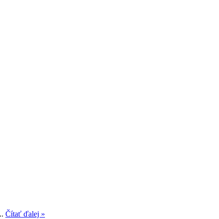
..
Čítať ďalej »