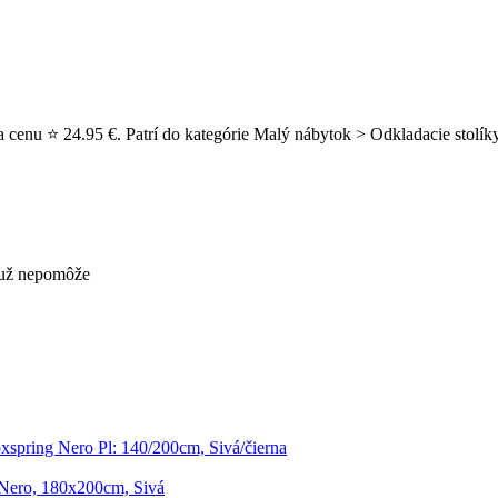
za cenu ⭐ 24.95 €. Patrí do kategórie Malý nábytok > Odkladacie stolí
s už nepomôže
xspring Nero Pl: 140/200cm, Sivá/čierna
 Nero, 180x200cm, Sivá