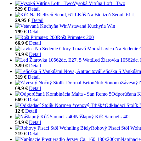
Vysoká Vitrína Loft - Two
529 €
Detail
Kôš Na Bielizeň Seoul, 61 L
29.95 €
Detail
Vstavaná Kuchyňa Win
799 €
Detail
Rošt Primatex 200
66.9 €
Detail
Lavica Na Sedenie
74.9 €
Detail
Led Žiarovka 10562dc, 
3.99 €
Detail
Leňoška S Vankúšmi
319 €
Detail
Závesný 
69.9 €
Detail
Odporúčaná K
669 €
Detail
Odkladací Stolík
12 €
Detail
Nášlapný Kôš Samuel - 40l
54.9 €
Detail
Rohový Písací Stôl Wohn
219 €
Detail
Napínacie