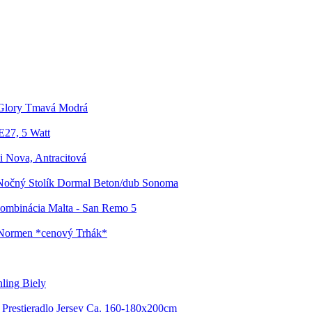
 Glory Tmavá Modrá
E27, 5 Watt
 Nova, Antracitová
Nočný Stolík Dormal Beton/dub Sonoma
ombinácia Malta - San Remo 5
 Normen *cenový Trhák*
ling Biely
 Prestieradlo Jersey Ca. 160-180x200cm