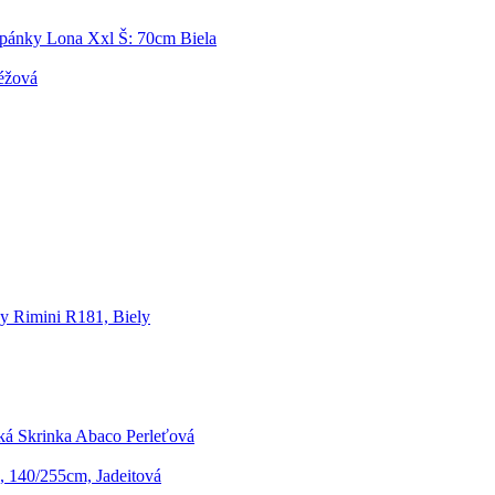
pánky Lona Xxl Š: 70cm Biela
Béžová
y Rimini R181, Biely
á Skrinka Abaco Perleťová
 140/255cm, Jadeitová