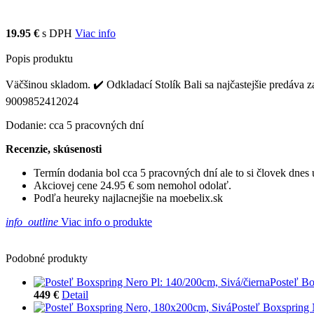
19.95 €
s DPH
Viac info
Popis produktu
Väčšinou skladom. ✔️ Odkladací Stolík Bali sa najčastejšie predáva 
9009852412024
Dodanie: cca 5 pracovných dní
Recenzie, skúsenosti
Termín dodania bol cca 5 pracovných dní ale to si človek dne
Akciovej cene 24.95 € som nemohol odolať.
Podľa heureky najlacnejšie na moebelix.sk
info_outline
Viac info o produkte
Podobné produkty
Posteľ Bo
449 €
Detail
Posteľ Boxspring