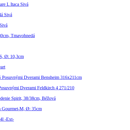
re L Itaca Sivá
lá Sivá
Sivá
180cm, Tmavohnedá
S, Ø: 10,3cm
art
 S Posuvnými Dverami Bensheim 316x211cm
Posuvnými Dverami Feldkirch 4 271/210
enie Spirit, 38/38cm, Béžová
ka Gourmet-M, Ø: 35cm
4l -Ext-