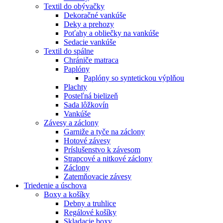
Textil do obývačky
Dekoračné vankúše
Deky a prehozy
Poťahy a obliečky na vankúše
Sedacie vankúše
Textil do spálne
Chrániče matraca
Paplóny
Paplóny so syntetickou výplňou
Plachty
Posteľná bielizeň
Sada lôžkovín
Vankúše
Závesy a záclony
Garniže a tyče na záclony
Hotové závesy
Príslušenstvo k závesom
Strapcové a nitkové záclony
Záclony
Zatemňovacie závesy
Triedenie a úschova
Boxy a košíky
Debny a truhlice
Regálové košíky
Skladacie boxy