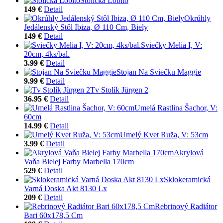
Stolička Lobito
149 €
Detail
Okrúhly
Jedálenský Stôl Ibiza, Ø 110 Cm, Biely
149 €
Detail
Sviečky Melia I, V:
20cm, 4ks/bal.
3.99 €
Detail
Stojan Na Sviečku Maggie
9.99 €
Detail
Tv Stolík Jürgen 2
36.95 €
Detail
Umelá Rastlina Šachor, V:
60cm
14.99 €
Detail
Umelý Kvet Ruža, V: 53cm
3.99 €
Detail
Akrylová
Vaňa Bielej Farby Marbella 170cm
529 €
Detail
Sklokeramická
Varná Doska Akt 8130 Lx
209 €
Detail
Rebrinový Radiátor
Bari 60x178,5 Cm