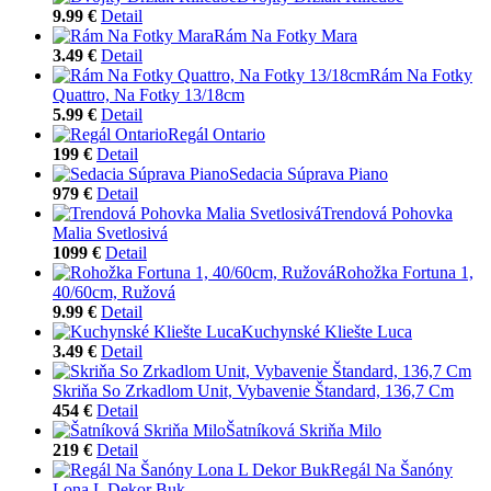
9.99 €
Detail
Rám Na Fotky Mara
3.49 €
Detail
Rám Na Fotky
Quattro, Na Fotky 13/18cm
5.99 €
Detail
Regál Ontario
199 €
Detail
Sedacia Súprava Piano
979 €
Detail
Trendová Pohovka
Malia Svetlosivá
1099 €
Detail
Rohožka Fortuna 1,
40/60cm, Ružová
9.99 €
Detail
Kuchynské Kliešte Luca
3.49 €
Detail
Skriňa So Zrkadlom Unit, Vybavenie Štandard, 136,7 Cm
454 €
Detail
Šatníková Skriňa Milo
219 €
Detail
Regál Na Šanóny
Lona L Dekor Buk