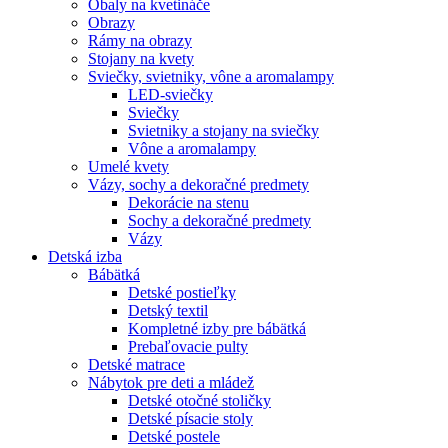
Obaly na kvetináče
Obrazy
Rámy na obrazy
Stojany na kvety
Sviečky, svietniky, vône a aromalampy
LED-sviečky
Sviečky
Svietniky a stojany na sviečky
Vône a aromalampy
Umelé kvety
Vázy, sochy a dekoračné predmety
Dekorácie na stenu
Sochy a dekoračné predmety
Vázy
Detská izba
Bábätká
Detské postieľky
Detský textil
Kompletné izby pre bábätká
Prebaľovacie pulty
Detské matrace
Nábytok pre deti a mládež
Detské otočné stoličky
Detské písacie stoly
Detské postele