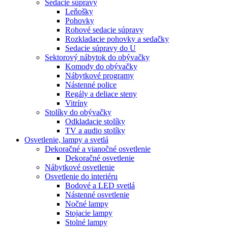
Sedacie súpravy
Leňošky
Pohovky
Rohové sedacie súpravy
Rozkladacie pohovky a sedačky
Sedacie súpravy do U
Sektorový nábytok do obývačky
Komody do obývačky
Nábytkové programy
Nástenné police
Regály a deliace steny
Vitríny
Stolíky do obývačky
Odkladacie stolíky
TV a audio stolíky
Osvetlenie, lampy a svetlá
Dekoračné a vianočné osvetlenie
Dekoračné osvetlenie
Nábytkové osvetlenie
Osvetlenie do interiéru
Bodové a LED svetlá
Nástenné osvetlenie
Nočné lampy
Stojacie lampy
Stolné lampy