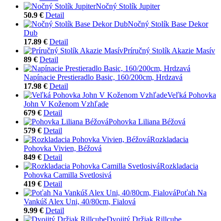
Nočný Stolík Jupiter
50.9 €
Detail
Nočný Stolík Base Dekor
Dub
17.89 €
Detail
Príručný Stolík Akazie Masív
89 €
Detail
Napínacie Prestieradlo Basic, 160/200cm, Hrdzavá
17.98 €
Detail
Veľká Pohovka
John V Koženom Vzhľade
679 €
Detail
Pohovka Liliana Béžová
579 €
Detail
Rozkladacia
Pohovka Vivien, Béžová
849 €
Detail
Rozkladacia
Pohovka Camilla Svetlosivá
419 €
Detail
Poťah Na
Vankúš Alex Uni, 40/80cm, Fialová
9.99 €
Detail
Dvojitý Držiak Rillcube