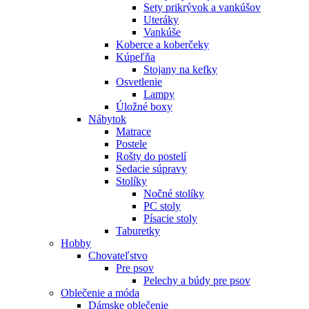
Sety prikrývok a vankúšov
Uteráky
Vankúše
Koberce a koberčeky
Kúpeľňa
Stojany na kefky
Osvetlenie
Lampy
Úložné boxy
Nábytok
Matrace
Postele
Rošty do postelí
Sedacie súpravy
Stolíky
Nočné stolíky
PC stoly
Písacie stoly
Taburetky
Hobby
Chovateľstvo
Pre psov
Pelechy a búdy pre psov
Oblečenie a móda
Dámske oblečenie