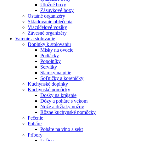
Úložné boxy
Zásuvkové boxy
Ostatné organizéry
Skladovanie oblečenia
Viacúčelové vozíky
Závesné organizéry
Varenie a stolovanie
Doplnky k stolovaniu
Misky na ovocie
Podtácky
Popolníky
Servítky
Slamky na pitie
Soľničky a koreničky
Kuchynské doplnky
Kuchynské pomôcky
Dosky na krájanie
Dózy a poháre s vekom
Nože a držiaky nožov
Rôzne kuchynské pomôcky
Pečenie
Poháre
Poháre na víno a sekt
Príbory
Lyžice