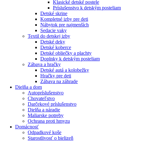
Klasické detské postele
Príslušenstvo k detským posteliam
Detské skrine
Kompletné izby pre deti
Nábytok pre najmenších
Sedacie vaky
Textil do detskej izby
Detské deky
Detské koberce
Detské obliečky a plachty
Doplnky k detským posteliam
Zábava a hračky
Detské autá a kolobežky
Hračky pre deti
Zábava na záhrade
Dielňa a dom
Autopríslušenstvo
Chovateľstvo
Darčekové príslušenstvo
Dielňa a náradie
Maliarske potreby
Ochrana proti hmyzu
Domácnosť
Odpadkové koše
Starostlivosť o bielizeň