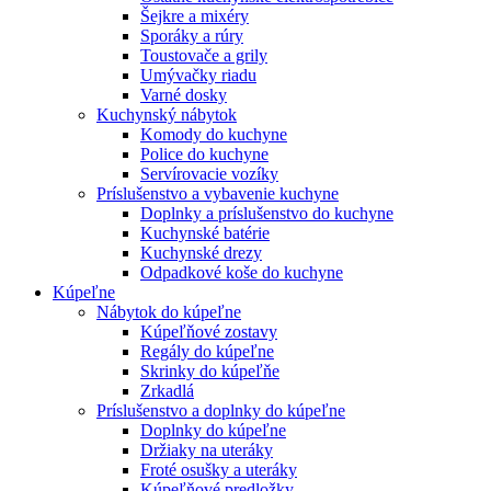
Šejkre a mixéry
Sporáky a rúry
Toustovače a grily
Umývačky riadu
Varné dosky
Kuchynský nábytok
Komody do kuchyne
Police do kuchyne
Servírovacie vozíky
Príslušenstvo a vybavenie kuchyne
Doplnky a príslušenstvo do kuchyne
Kuchynské batérie
Kuchynské drezy
Odpadkové koše do kuchyne
Kúpeľne
Nábytok do kúpeľne
Kúpeľňové zostavy
Regály do kúpeľne
Skrinky do kúpeľňe
Zrkadlá
Príslušenstvo a doplnky do kúpeľne
Doplnky do kúpeľne
Držiaky na uteráky
Froté osušky a uteráky
Kúpeľňové predložky