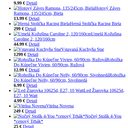
9.99 €
Detail
Hotový Záves
Ramona, 135/245cm, Biela
13.99 €
Detail
Herná Stolička Racing Biela
299 €
Detail
Umelá Kožušina
Caroline 2, 120/160cm
44.99 €
Detail
Vstavaná Kuchyňa Star
1299 €
Detail
Rohožka
Do Kúpeľne Vivien, 60/90cm, Ružová
12.99 €
Detail
Rohožka
Do Kúpeľne Nelly, 60/90cm, Sivohnedá
6.99 €
Detail
Led Žiarovka 10625d,
E27, 10 Watt
4.99 €
Detail
Vitrína Novena
249 €
Detail
Nočný Stolík 4-You
*cenový Trhák*
25 €
Detail