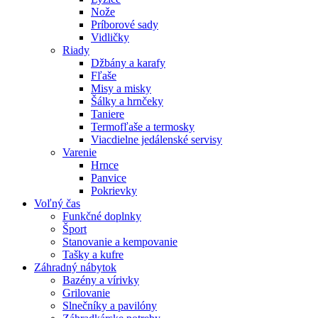
Nože
Príborové sady
Vidličky
Riady
Džbány a karafy
Fľaše
Misy a misky
Šálky a hrnčeky
Taniere
Termofľaše a termosky
Viacdielne jedálenské servisy
Varenie
Hrnce
Panvice
Pokrievky
Voľný čas
Funkčné doplnky
Šport
Stanovanie a kempovanie
Tašky a kufre
Záhradný nábytok
Bazény a vírivky
Grilovanie
Slnečníky a pavilóny