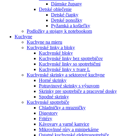
Dámske župany
Detské oblečenie
Detské čiapky
Detské ponožky
Pyžamká a košieľky
Podložky a stojany k notebookom
Kuchyne
Kuchyne na mieru
Kuchynské linky a bloky
Kuchynské bloky
Kuchynské linky bez spotrebičov
Kuchynské linky so spotrebičmi
Kuchynské linky v tvare L
Kuchynské skrinky a sektorové kuchyne
Horné skrinky
Potravinové skrinky s výsuvom
Skrinky pre spotrebiče a pracovné dosky
Spodné skrinky
Kuchynské spotrebiče
Chladničky a mrazničky
Digestory
Fritézy
Kávovary a varné kanvice
Mikrovlnné rúry a minipekárne
Ostatné kuchynské elektrospotrebiče