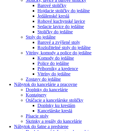
Stoličky, lavice a barové stoličky
Barové stoličky
Hojdacie stoličky do jedálne
Jedálenské kreslá
Rohové kuchynské lavice
Sedacie lavice do jedálne
Stoličky do jedálne
Stoly do jedálne
Barové a zvýšené stoly
Rozložitelné stoly do jedálne
Vitríny, komody a police do jedálne
Komody do jedálne
Police do jedálne
Príborníky a kredence
Vitríny do jedálne
Zostavy do jedálne
Nábytok do kancelárie a pracovne
Doplnky do kancelárie
Kontajnery
Otáčacie a kancelárske stoličky
Doplnky ku kreslám
Kancelárske kreslá
Písacie stoly
Skrinky a regály do kancelárie
Nábytok do šatne a predsiene