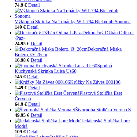
74.9 €
Detail
Výklopná Skrinka Na Topánky Wl1.794 Biela/dub Sonoma
149 €
Detail
Dekoračný Džbán Odina I
-Paz-
24.95 €
Detail
Dekoračná Miska
Bolero, Ø: 26cm
16.98 €
Detail
Spodná
Kuchynská Skrinka Luisa Us60
145 €
Detail
Krúžky Na Záves 000106
1.49 €
Detail
Plastová Stolička Eset
Červená
64.9 €
Detail
Štvornohá Stolička Verona S
49.95 €
Detail
Jedálenská Stolička Lore
Modrá
109 €
Detail