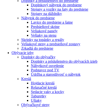
Doplnky a príslušenstvo do predsiene
Doplnkový nábytok do predsiene
Stojany a vozíky na šaty do predsiene
Stojany na dáždníky
Nábytok do predsiene
Lavice do predsiene a šatne
Predsieňové skrine
Vešiakové panely
Vešiaky na stenu
Skrinky na topánky a regály
Vešiakové steny a predsieňové zostavy
Zrkadlá do predsiene
Obývacie izby
Doplnky do obývačky
Doplnky a príslušenstvo do obývacích izieb
Nábytkové osvetlenie
Podstavce pod TV
Údržba a starostlivosť o nábytok
Kreslá
Hojdacie kreslá
Relaxačné kreslá
Sedacie vaky a kocky
Taburetky
Ušiaky
Obývačkové steny