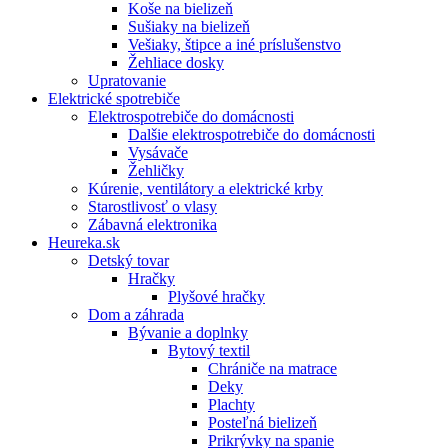
Koše na bielizeň
Sušiaky na bielizeň
Vešiaky, štipce a iné príslušenstvo
Žehliace dosky
Upratovanie
Elektrické spotrebiče
Elektrospotrebiče do domácnosti
Dalšie elektrospotrebiče do domácnosti
Vysávače
Žehličky
Kúrenie, ventilátory a elektrické krby
Starostlivosť o vlasy
Zábavná elektronika
Heureka.sk
Detský tovar
Hračky
Plyšové hračky
Dom a záhrada
Bývanie a doplnky
Bytový textil
Chrániče na matrace
Deky
Plachty
Posteľná bielizeň
Prikrývky na spanie