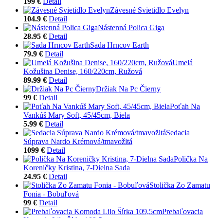
199 €
Detail
Závesné Svietidlo Evelyn
104.9 €
Detail
Nástenná Polica Giga
28.95 €
Detail
Sada Hrncov Earth
79.9 €
Detail
Umelá
Kožušina Denise, 160/220cm, Ružová
89.99 €
Detail
Držiak Na Pc Čierny
99 €
Detail
Poťah Na
Vankúš Mary Soft, 45/45cm, Biela
5.99 €
Detail
Sedacia
Súprava Nardo Krémová/tmavožltá
1099 €
Detail
Polička Na
Koreničky Kristina, 7-Dielna Sada
24.95 €
Detail
Stolička Zo Zamatu
Fonia - Bobuľová
99 €
Detail
Prebaľovacia