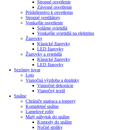
Stropné osvetlenie
Závesné osvetlenie
Príslušenstvo k osvetleniu
Stropné ventilátory
Vonkajšie osvetlenie
Solárne svietidlá
Vonkajšie svietidlá na elektrinu
Žiarovky
Klasické žiarovky
LED žiarovky
Žiarovky a svietidlá
Klasické žiarovky
LED žiarovky
Sezónny tovar
Leto
Vianočná výzdoba a doplnky
Vianočné dekorácie
Vianočný textil
Spálne
Chrániče matraca a toppery
Kompletné spálne
Lamelové rošty
Malý nábytok do spálne
Komody do spálne
Nočné stolíky