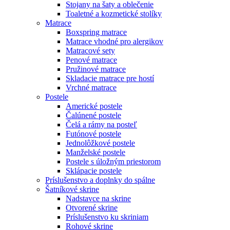
Stojany na šaty a oblečenie
Toaletné a kozmetické stolíky
Matrace
Boxspring matrace
Matrace vhodné pro alergikov
Matracové sety
Penové matrace
Pružinové matrace
Skladacie matrace pre hostí
Vrchné matrace
Postele
Americké postele
Čalúnené postele
Čelá a rámy na posteľ
Futónové postele
Jednolôžkové postele
Manželské postele
Postele s úložným priestorom
Sklápacie postele
Príslušenstvo a doplnky do spálne
Šatníkové skrine
Nadstavce na skrine
Otvorené skrine
Príslušenstvo ku skriniam
Rohové skrine