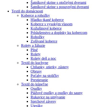
Šatníkové skrine s otočnými dverami
Šatníkové skrine s posuvnými dverami
Textil do domácnosti
Koberce a rohožky
Hladko tkané koberce
Koberce s vysokým vlasom
Kožušinové koberce
Príslušenstvo a doplnky ku kobercom
Rohožky
Zošívané koberce
Rolety a žáluzie
Plisé
Rolety
Rolety deň a noc
Textil do kuchyne
Chňapky, utierky, zástery
Obrusy
Poťahy na stoličky
Prestieranie
Textil do kúpeľne
Osušky
Plážové osušky a osušky do sauny
Rukavice na umývanie
Sprchové závesy
Uteráky