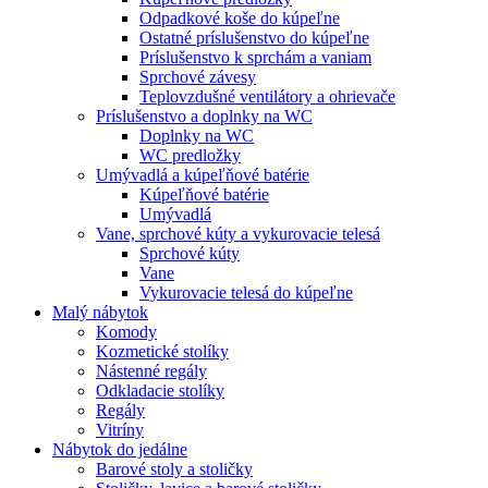
Odpadkové koše do kúpeľne
Ostatné príslušenstvo do kúpeľne
Príslušenstvo k sprchám a vaniam
Sprchové závesy
Teplovzdušné ventilátory a ohrievače
Príslušenstvo a doplnky na WC
Doplnky na WC
WC predložky
Umývadlá a kúpeľňové batérie
Kúpeľňové batérie
Umývadlá
Vane, sprchové kúty a vykurovacie telesá
Sprchové kúty
Vane
Vykurovacie telesá do kúpeľne
Malý nábytok
Komody
Kozmetické stolíky
Nástenné regály
Odkladacie stolíky
Regály
Vitríny
Nábytok do jedálne
Barové stoly a stoličky