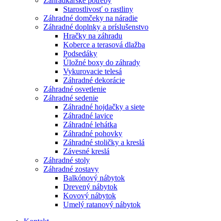
Záhradkárske potreby
Starostlivosť o rastliny
Záhradné domčeky na náradie
Záhradné doplnky a príslušenstvo
Hračky na záhradu
Koberce a terasová dlažba
Podsedáky
Úložné boxy do záhrady
Vykurovacie telesá
Záhradné dekorácie
Záhradné osvetlenie
Záhradné sedenie
Záhradné hojdačky a siete
Záhradné lavice
Záhradné lehátka
Záhradné pohovky
Záhradné stoličky a kreslá
Závesné kreslá
Záhradné stoly
Záhradné zostavy
Balkónový nábytok
Drevený nábytok
Kovový nábytok
Umelý ratanový nábytok