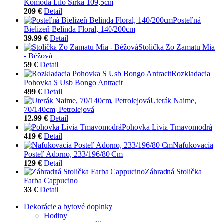
Komoda Lilo Šírka 109,5cm
209 €
Detail
Posteľná
Bielizeň Belinda Floral, 140/200cm
39.99 €
Detail
Stolička Zo Zamatu Mia
- Béžová
59 €
Detail
Rozkladacia
Pohovka S Usb Bongo Antracit
499 €
Detail
Uterák Naime,
70/140cm, Petrolejová
12.99 €
Detail
Pohovka Livia Tmavomodrá
419 €
Detail
Nafukovacia
Posteľ Adorno, 233/196/80 Cm
129 €
Detail
Záhradná Stolička
Farba Cappucino
33 €
Detail
Dekorácie a bytové doplnky
Hodiny