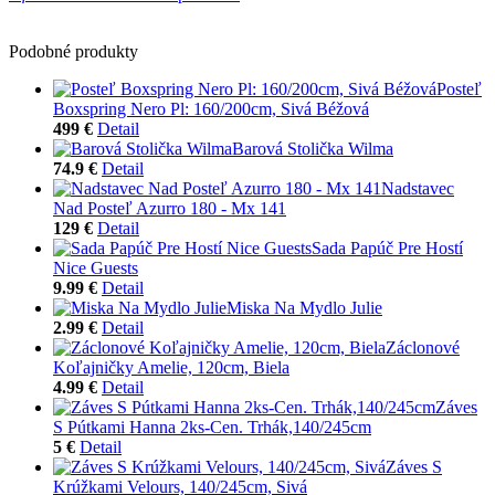
Podobné produkty
Posteľ
Boxspring Nero Pl: 160/200cm, Sivá Béžová
499 €
Detail
Barová Stolička Wilma
74.9 €
Detail
Nadstavec
Nad Posteľ Azurro 180 - Mx 141
129 €
Detail
Sada Papúč Pre Hostí
Nice Guests
9.99 €
Detail
Miska Na Mydlo Julie
2.99 €
Detail
Záclonové
Koľajničky Amelie, 120cm, Biela
4.99 €
Detail
Záves
S Pútkami Hanna 2ks-Cen. Trhák,140/245cm
5 €
Detail
Záves S
Krúžkami Velours, 140/245cm, Sivá