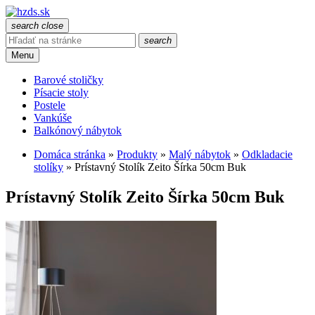
search
close
search
Menu
Barové stoličky
Písacie stoly
Postele
Vankúše
Balkónový nábytok
Domáca stránka
»
Produkty
»
Malý nábytok
»
Odkladacie
stolíky
»
Prístavný Stolík Zeito Šírka 50cm Buk
Prístavný Stolík Zeito Šírka 50cm Buk