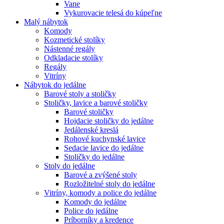
Vane
Vykurovacie telesá do kúpeľne
Malý nábytok
Komody
Kozmetické stolíky
Nástenné regály
Odkladacie stolíky
Regály
Vitríny
Nábytok do jedálne
Barové stoly a stoličky
Stoličky, lavice a barové stoličky
Barové stoličky
Hojdacie stoličky do jedálne
Jedálenské kreslá
Rohové kuchynské lavice
Sedacie lavice do jedálne
Stoličky do jedálne
Stoly do jedálne
Barové a zvýšené stoly
Rozložitelné stoly do jedálne
Vitríny, komody a police do jedálne
Komody do jedálne
Police do jedálne
Príborníky a kredence