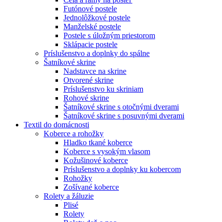
Futónové postele
Jednolôžkové postele
Manželské postele
Postele s úložným priestorom
Sklápacie postele
Príslušenstvo a doplnky do spálne
Šatníkové skrine
Nadstavce na skrine
Otvorené skrine
Príslušenstvo ku skriniam
Rohové skrine
Šatníkové skrine s otočnými dverami
Šatníkové skrine s posuvnými dverami
Textil do domácnosti
Koberce a rohožky
Hladko tkané koberce
Koberce s vysokým vlasom
Kožušinové koberce
Príslušenstvo a doplnky ku kobercom
Rohožky
Zošívané koberce
Rolety a žáluzie
Plisé
Rolety