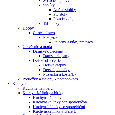
Sedacie súpravy
Stolíky
Nočné stolíky
PC stoly
Písacie stoly
Taburetky
Hobby
Chovateľstvo
Pre psov
Pelechy a búdy pre psov
Oblečenie a móda
Dámske oblečenie
Dámske župany
Detské oblečenie
Detské čiapky
Detské ponožky
Pyžamká a košieľky
Podložky a stojany k notebookom
Kuchyne
Kuchyne na mieru
Kuchynské linky a bloky
Kuchynské bloky
Kuchynské linky bez spotrebičov
Kuchynské linky so spotrebičmi
Kuchynské linky v tvare L