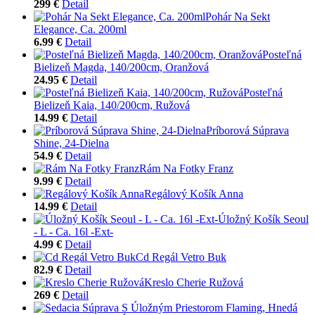
299 €
Detail
Pohár Na Sekt
Elegance, Ca. 200ml
6.99 €
Detail
Posteľná
Bielizeň Magda, 140/200cm, Oranžová
24.95 €
Detail
Posteľná
Bielizeň Kaia, 140/200cm, Ružová
14.99 €
Detail
Príborová Súprava
Shine, 24-Dielna
54.9 €
Detail
Rám Na Fotky Franz
9.99 €
Detail
Regálový Košík Anna
14.99 €
Detail
Úložný Košík Seoul
- L - Ca. 16l -Ext-
4.99 €
Detail
Cd Regál Vetro Buk
82.9 €
Detail
Kreslo Cherie Ružová
269 €
Detail