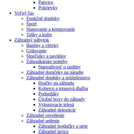
Panvice
Pokrievky
Voľný čas
Funkčné doplnky
Šport
Stanovanie a kempovanie
Tašky a kufre
Záhradný nábytok
Bazény a vírivky
Grilovanie
Slnečníky a pavilóny
Záhradkárske potreby
Starostlivosť o rastliny
Záhradné domčeky na náradie
Záhradné doplnky a príslušenstvo
Hračky na záhradu
Koberce a terasová dlažba
Podsedáky
Úložné boxy do záhrady
Vykurovacie telesá
Záhradné dekorácie
Záhradné osvetlenie
Záhradné sedenie
Záhradné hojdačky a siete
Záhradné lavice