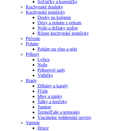
Soľničky a koreničky
Kuchynské doplnky
Kuchynské pomôcky
Dosky na krájanie
Dózy a poháre s vekom
Nože a držiaky nožov
Rôzne kuchynské pomôcky
Pečenie
Poháre
Poháre na víno a sekt
Príbory
Lyžice
Nože
Príborové sady
Vidličky
Riady
Džbány a karafy
Fľaše
Misy a misky
Šálky a hrnčeky
Taniere
Termofľaše a termosky
Viacdielne jedálenské servisy
Varenie
Hrnce