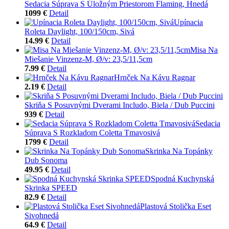
Sedacia Súprava S Úložným Priestorom Flaming, Hnedá
1099 €
Detail
Upínacia
Roleta Daylight, 100/150cm, Sivá
14.99 €
Detail
Misa Na
Miešanie Vinzenz-M, Ø/v: 23,5/11,5cm
7.99 €
Detail
Hrnček Na Kávu Ragnar
2.19 €
Detail
Skriňa S Posuvnými Dverami Includo, Biela / Dub Puccini
939 €
Detail
Sedacia
Súprava S Rozkladom Coletta Tmavosivá
1799 €
Detail
Skrinka Na Topánky
Dub Sonoma
49.95 €
Detail
Spodná Kuchynská
Skrinka SPEED
82.9 €
Detail
Plastová Stolička Eset
Sivohnedá
64.9 €
Detail