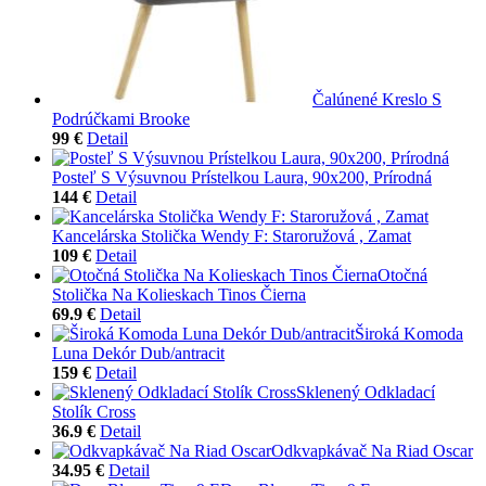
Čalúnené Kreslo S
Podrúčkami Brooke
99 €
Detail
Posteľ S Výsuvnou Prístelkou Laura, 90x200, Prírodná
144 €
Detail
Kancelárska Stolička Wendy F: Staroružová , Zamat
109 €
Detail
Otočná
Stolička Na Kolieskach Tinos Čierna
69.9 €
Detail
Široká Komoda
Luna Dekór Dub/antracit
159 €
Detail
Sklenený Odkladací
Stolík Cross
36.9 €
Detail
Odkvapkávač Na Riad Oscar
34.95 €
Detail