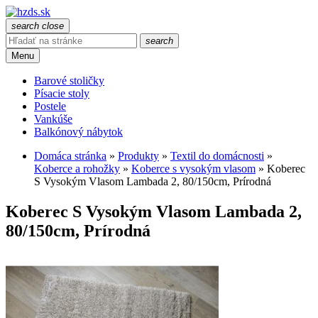
search
close
search
Menu
Barové stoličky
Písacie stoly
Postele
Vankúše
Balkónový nábytok
Domáca stránka
»
Produkty
»
Textil do domácnosti
»
Koberce a rohožky
»
Koberce s vysokým vlasom
»
Koberec
S Vysokým Vlasom Lambada 2, 80/150cm, Prírodná
Koberec S Vysokým Vlasom Lambada 2,
80/150cm, Prírodná