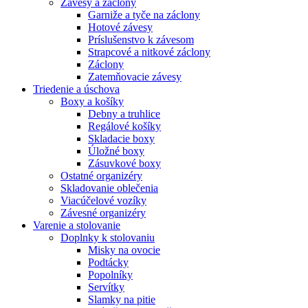
Závesy a záclony
Garniže a tyče na záclony
Hotové závesy
Príslušenstvo k závesom
Strapcové a nitkové záclony
Záclony
Zatemňovacie závesy
Triedenie a úschova
Boxy a košíky
Debny a truhlice
Regálové košíky
Skladacie boxy
Úložné boxy
Zásuvkové boxy
Ostatné organizéry
Skladovanie oblečenia
Viacúčelové vozíky
Závesné organizéry
Varenie a stolovanie
Doplnky k stolovaniu
Misky na ovocie
Podtácky
Popolníky
Servítky
Slamky na pitie