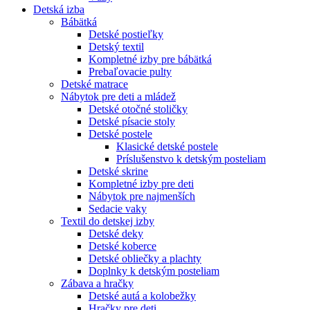
Detská izba
Bábätká
Detské postieľky
Detský textil
Kompletné izby pre bábätká
Prebaľovacie pulty
Detské matrace
Nábytok pre deti a mládež
Detské otočné stoličky
Detské písacie stoly
Detské postele
Klasické detské postele
Príslušenstvo k detským posteliam
Detské skrine
Kompletné izby pre deti
Nábytok pre najmenších
Sedacie vaky
Textil do detskej izby
Detské deky
Detské koberce
Detské obliečky a plachty
Doplnky k detským posteliam
Zábava a hračky
Detské autá a kolobežky
Hračky pre deti