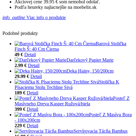
Akciovej cene 39.95 € som nemohol odolať.
Podľa heureky najlacnejšie na moebelix.sk
info_outline
Viac info o produkte
Podobné produkty
Barová Stolička
Finch Š: 40 Cm Čierna
49 €
Detail
Darčekový Papier Marie
2.99 €
Detail
Deka Hainy, 150/200cm
29.99 €
Detail
Stolička K
Písaciemu Stolu Techline Sivá
189 €
Detail
Posteľ Z
Masívneho Dreva Kasper Ružová/biela
399 €
Detail
Posteľ Z Masívu Bora
- 100x200cm
229 €
Detail
Servírovacia Tácňa Bambus