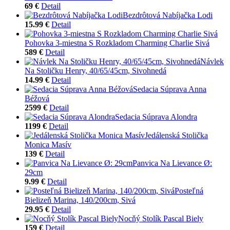
69 €
Detail
Bezdrôtová Nabíjačka Lodi
15.99 €
Detail
Pohovka 3-miestna S Rozkladom Charming Charlie Sivá
589 €
Detail
Návlek
Na Stoličku Henry, 40/65/45cm, Sivohnedá
14.99 €
Detail
Sedacia Súprava Anna
Béžová
2599 €
Detail
Sedacia Súprava Alondra
1199 €
Detail
Jedálenská Stolička
Monica Masív
139 €
Detail
Panvica Na Lievance Ø:
29cm
9.99 €
Detail
Posteľná
Bielizeň Marina, 140/200cm, Sivá
29.95 €
Detail
Nocňý Stolík Pascal Biely
159 €
Detail