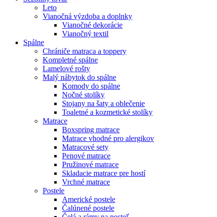
Leto
Vianočná výzdoba a doplnky
Vianočné dekorácie
Vianočný textil
Spálne
Chrániče matraca a toppery
Kompletné spálne
Lamelové rošty
Malý nábytok do spálne
Komody do spálne
Nočné stolíky
Stojany na šaty a oblečenie
Toaletné a kozmetické stolíky
Matrace
Boxspring matrace
Matrace vhodné pro alergikov
Matracové sety
Penové matrace
Pružinové matrace
Skladacie matrace pre hostí
Vrchné matrace
Postele
Americké postele
Čalúnené postele
Čelá a rámy na posteľ