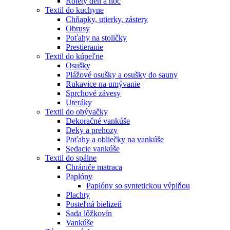
Rolety deň a noc
Textil do kuchyne
Chňapky, utierky, zástery
Obrusy
Poťahy na stoličky
Prestieranie
Textil do kúpeľne
Osušky
Plážové osušky a osušky do sauny
Rukavice na umývanie
Sprchové závesy
Uteráky
Textil do obývačky
Dekoračné vankúše
Deky a prehozy
Poťahy a obliečky na vankúše
Sedacie vankúše
Textil do spálne
Chrániče matraca
Paplóny
Paplóny so syntetickou výplňou
Plachty
Posteľná bielizeň
Sada lôžkovín
Vankúše