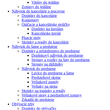
Vitríny do jedálne
Zostavy do jedálne
Nábytok do kancelárie a pracovne
Doplnky do kancelárie
Kontajnery
Otáčacie a kancelárske stoličky
Doplnky ku kreslám
Kancelárske kreslá
Písacie stoly
Skrinky a regály do kancelárie
Nábytok do šatne a predsiene
Doplnky a príslušenstvo do predsiene
Doplnkový nábytok do predsiene
Stojany a vozíky na šaty do predsiene
Stojany na dáždníky
Nábytok do predsiene
Lavice do predsiene a šatne
Predsieňové skrine
Vešiakové panely
Vešiaky na stenu
Skrinky na topánky a regály
Vešiakové steny a predsieňové zostavy
Zrkadlá do predsiene
Obývacie izby
Doplnky do obývačky