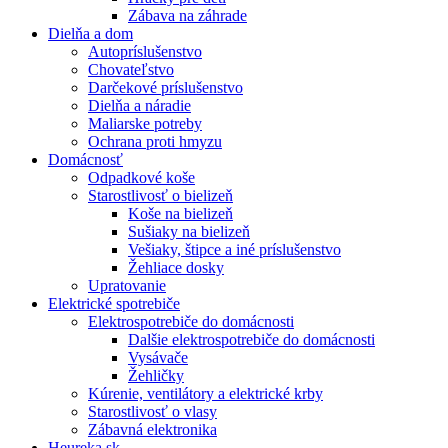
Zábava na záhrade
Dielňa a dom
Autopríslušenstvo
Chovateľstvo
Darčekové príslušenstvo
Dielňa a náradie
Maliarske potreby
Ochrana proti hmyzu
Domácnosť
Odpadkové koše
Starostlivosť o bielizeň
Koše na bielizeň
Sušiaky na bielizeň
Vešiaky, štipce a iné príslušenstvo
Žehliace dosky
Upratovanie
Elektrické spotrebiče
Elektrospotrebiče do domácnosti
Dalšie elektrospotrebiče do domácnosti
Vysávače
Žehličky
Kúrenie, ventilátory a elektrické krby
Starostlivosť o vlasy
Zábavná elektronika
Heureka.sk