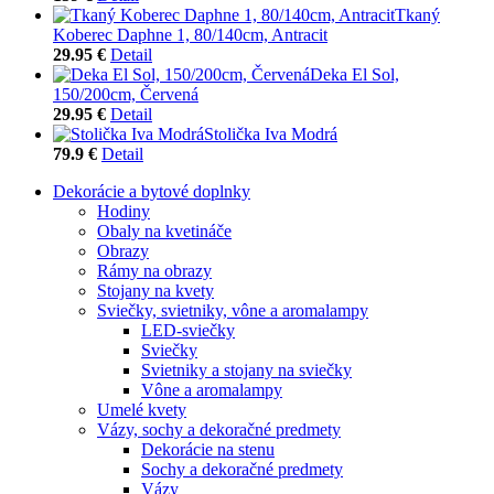
Tkaný
Koberec Daphne 1, 80/140cm, Antracit
29.95 €
Detail
Deka El Sol,
150/200cm, Červená
29.95 €
Detail
Stolička Iva Modrá
79.9 €
Detail
Dekorácie a bytové doplnky
Hodiny
Obaly na kvetináče
Obrazy
Rámy na obrazy
Stojany na kvety
Sviečky, svietniky, vône a aromalampy
LED-sviečky
Sviečky
Svietniky a stojany na sviečky
Vône a aromalampy
Umelé kvety
Vázy, sochy a dekoračné predmety
Dekorácie na stenu
Sochy a dekoračné predmety
Vázy