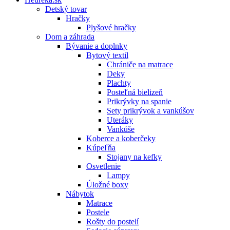
Detský tovar
Hračky
Plyšové hračky
Dom a záhrada
Bývanie a doplnky
Bytový textil
Chrániče na matrace
Deky
Plachty
Posteľná bielizeň
Prikrývky na spanie
Sety prikrývok a vankúšov
Uteráky
Vankúše
Koberce a koberčeky
Kúpeľňa
Stojany na kefky
Osvetlenie
Lampy
Úložné boxy
Nábytok
Matrace
Postele
Rošty do postelí