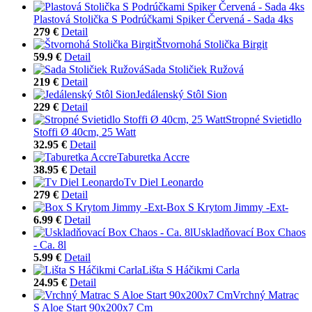
Plastová Stolička S Podrúčkami Spiker Červená - Sada 4ks
279 €
Detail
Štvornohá Stolička Birgit
59.9 €
Detail
Sada Stoličiek Ružová
219 €
Detail
Jedálenský Stôl Sion
229 €
Detail
Stropné Svietidlo
Stoffi Ø 40cm, 25 Watt
32.95 €
Detail
Taburetka Accre
38.95 €
Detail
Tv Diel Leonardo
279 €
Detail
Box S Krytom Jimmy -Ext-
6.99 €
Detail
Uskladňovací Box Chaos
- Ca. 8l
5.99 €
Detail
Lišta S Háčikmi Carla
24.95 €
Detail
Vrchný Matrac
S Aloe Start 90x200x7 Cm