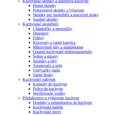
Kuchynské skrinky a sektorové kuchyne
Horné skrinky
Potravinové skrinky s výsuvom
Skrinky pre spotrebiče a pracovné dosky
Spodné skrinky
Kuchynské spotrebiče
Chladničky a mrazničky
Digestory
Fritézy
Kávovary a varné kanvice
Mikrovlnné rúry a minipekárne
Ostatné kuchynské elektrospotrebiče
Šejkre a mixéry
Sporáky a rúry
Toustovače a grily
Umývačky riadu
Varné dosky
Kuchynský nábytok
Komody do kuchyne
Police do kuchyne
Servírovacie vozíky
Príslušenstvo a vybavenie kuchyne
Doplnky a príslušenstvo do kuchyne
Kuchynské batérie
Kuchynské drezy