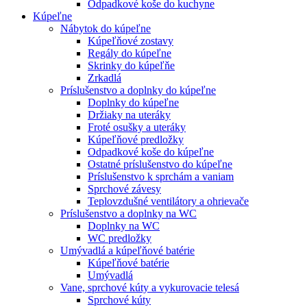
Odpadkové koše do kuchyne
Kúpeľne
Nábytok do kúpeľne
Kúpeľňové zostavy
Regály do kúpeľne
Skrinky do kúpeľňe
Zrkadlá
Príslušenstvo a doplnky do kúpeľne
Doplnky do kúpeľne
Držiaky na uteráky
Froté osušky a uteráky
Kúpeľňové predložky
Odpadkové koše do kúpeľne
Ostatné príslušenstvo do kúpeľne
Príslušenstvo k sprchám a vaniam
Sprchové závesy
Teplovzdušné ventilátory a ohrievače
Príslušenstvo a doplnky na WC
Doplnky na WC
WC predložky
Umývadlá a kúpeľňové batérie
Kúpeľňové batérie
Umývadlá
Vane, sprchové kúty a vykurovacie telesá
Sprchové kúty