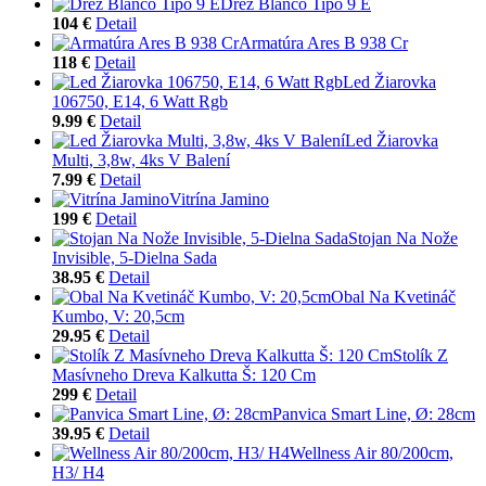
Drez Blanco Tipo 9 E
104 €
Detail
Armatúra Ares B 938 Cr
118 €
Detail
Led Žiarovka
106750, E14, 6 Watt Rgb
9.99 €
Detail
Led Žiarovka
Multi, 3,8w, 4ks V Balení
7.99 €
Detail
Vitrína Jamino
199 €
Detail
Stojan Na Nože
Invisible, 5-Dielna Sada
38.95 €
Detail
Obal Na Kvetináč
Kumbo, V: 20,5cm
29.95 €
Detail
Stolík Z
Masívneho Dreva Kalkutta Š: 120 Cm
299 €
Detail
Panvica Smart Line, Ø: 28cm
39.95 €
Detail
Wellness Air 80/200cm,
H3/ H4