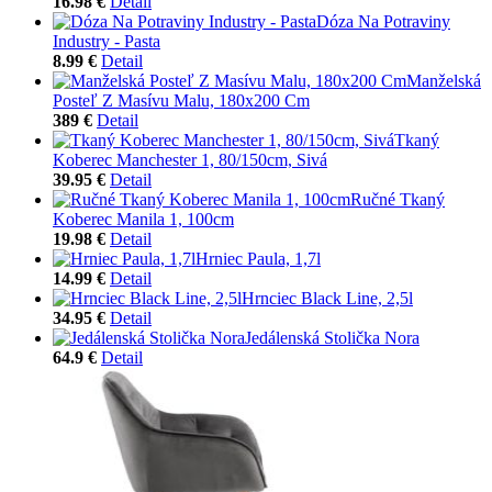
16.98 €
Detail
Dóza Na Potraviny
Industry - Pasta
8.99 €
Detail
Manželská
Posteľ Z Masívu Malu, 180x200 Cm
389 €
Detail
Tkaný
Koberec Manchester 1, 80/150cm, Sivá
39.95 €
Detail
Ručné Tkaný
Koberec Manila 1, 100cm
19.98 €
Detail
Hrniec Paula, 1,7l
14.99 €
Detail
Hrnciec Black Line, 2,5l
34.95 €
Detail
Jedálenská Stolička Nora
64.9 €
Detail