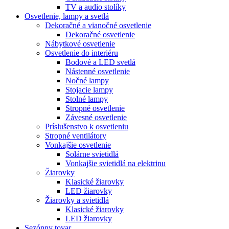
TV a audio stolíky
Osvetlenie, lampy a svetlá
Dekoračné a vianočné osvetlenie
Dekoračné osvetlenie
Nábytkové osvetlenie
Osvetlenie do interiéru
Bodové a LED svetlá
Nástenné osvetlenie
Nočné lampy
Stojacie lampy
Stolné lampy
Stropné osvetlenie
Závesné osvetlenie
Príslušenstvo k osvetleniu
Stropné ventilátory
Vonkajšie osvetlenie
Solárne svietidlá
Vonkajšie svietidlá na elektrinu
Žiarovky
Klasické žiarovky
LED žiarovky
Žiarovky a svietidlá
Klasické žiarovky
LED žiarovky
Sezónny tovar