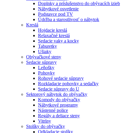
Doplnky a príslušenstvo do obývacích izieb
Nábytkové osvetlenie
Podstavce pod TV
Údržba a starostlivosť o nábytok
Kreslá
Hojdacie kreslá
Relaxačné kreslá
Sedacie vaky a kocky
Taburetky
Ušiaky
Obývačkové steny
Sedacie súpravy
Leňošky
Pohovky
Rohové sedacie súpravy
Rozkladacie pohovky a sedačky
Sedacie súpravy do U
Sektorový nábytok do obývačky
Komody do obývačky
Nábytkové programy
Nástenné police
Regály a deliace steny
Vitríny
Stolíky do obývačky
Odkladacie stolíky