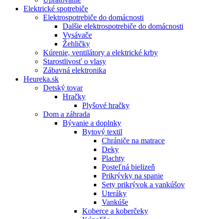
Elektrické spotrebiče
Elektrospotrebiče do domácnosti
Dalšie elektrospotrebiče do domácnosti
Vysávače
Žehličky
Kúrenie, ventilátory a elektrické krby
Starostlivosť o vlasy
Zábavná elektronika
Heureka.sk
Detský tovar
Hračky
Plyšové hračky
Dom a záhrada
Bývanie a doplnky
Bytový textil
Chrániče na matrace
Deky
Plachty
Posteľná bielizeň
Prikrývky na spanie
Sety prikrývok a vankúšov
Uteráky
Vankúše
Koberce a koberčeky