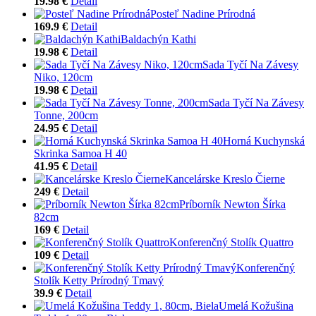
19.98 €
Detail
Posteľ Nadine Prírodná
169.9 €
Detail
Baldachýn Kathi
19.98 €
Detail
Sada Tyčí Na Závesy
Niko, 120cm
19.98 €
Detail
Sada Tyčí Na Závesy
Tonne, 200cm
24.95 €
Detail
Horná Kuchynská
Skrinka Samoa H 40
41.95 €
Detail
Kancelárske Kreslo Čierne
249 €
Detail
Príborník Newton Šírka
82cm
169 €
Detail
Konferenčný Stolík Quattro
109 €
Detail
Konferenčný
Stolík Ketty Prírodný Tmavý
39.9 €
Detail
Umelá Kožušina