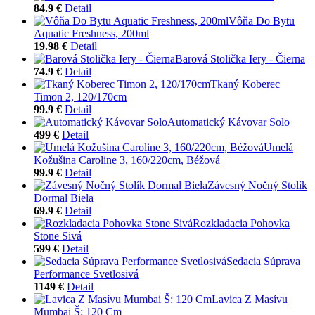
84.9 €
Detail
Vôňa Do Bytu
Aquatic Freshness, 200ml
19.98 €
Detail
Barová Stolička Iery - Čierna
74.9 €
Detail
Tkaný Koberec
Timon 2, 120/170cm
99.9 €
Detail
Automatický Kávovar Solo
499 €
Detail
Umelá
Kožušina Caroline 3, 160/220cm, Béžová
99.9 €
Detail
Závesný Nočný Stolík
Dormal Biela
69.9 €
Detail
Rozkladacia Pohovka
Stone Sivá
599 €
Detail
Sedacia Súprava
Performance Svetlosivá
1149 €
Detail
Lavica Z Masívu
Mumbai Š: 120 Cm