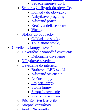
Sedacie súpravy do U
Sektorový nábytok do obývačky
Komody do obývačky
Nábytkové programy
Nástenné police
Regály a deliace steny
Vitríny
Stolíky do obývačky
Odkladacie stolíky
TV a audio stolíky
Osvetlenie, lampy a svetlá
Dekoračné a vianočné osvetlenie
Dekoračné osvetlenie
Nábytkové osvetlenie
Osvetlenie do interiéru
Bodové a LED svetlá
Nástenné osvetlenie
Nočné lampy
Stojacie lampy
Stolné lampy
Stropné osvetlenie
Závesné osvetlenie
Príslušenstvo k osvetleniu
Stropné ventilátory
Vonkajšie osvetlenie