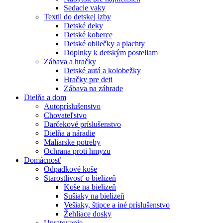
Sedacie vaky
Textil do detskej izby
Detské deky
Detské koberce
Detské obliečky a plachty
Doplnky k detským posteliam
Zábava a hračky
Detské autá a kolobežky
Hračky pre deti
Zábava na záhrade
Dielňa a dom
Autopríslušenstvo
Chovateľstvo
Darčekové príslušenstvo
Dielňa a náradie
Maliarske potreby
Ochrana proti hmyzu
Domácnosť
Odpadkové koše
Starostlivosť o bielizeň
Koše na bielizeň
Sušiaky na bielizeň
Vešiaky, štipce a iné príslušenstvo
Žehliace dosky
Upratovanie