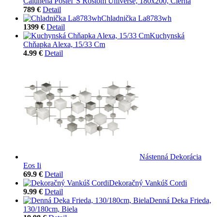
Čalúnená Posteľ S Roštom Universe, 180x200, Čierna
789 €
Detail
Chladnička La8783wh
1399 €
Detail
Kuchynská
Chňapka Alexa, 15/33 Cm
4.99 €
Detail
Nástenná Dekorácia
Eos Ii
69.9 €
Detail
Dekoračný Vankúš Cordi
9.99 €
Detail
Denná Deka Frieda,
130/180cm, Biela