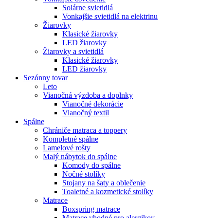
Solárne svietidlá
Vonkajšie svietidlá na elektrinu
Žiarovky
Klasické žiarovky
LED žiarovky
Žiarovky a svietidlá
Klasické žiarovky
LED žiarovky
Sezónny tovar
Leto
Vianočná výzdoba a doplnky
Vianočné dekorácie
Vianočný textil
Spálne
Chrániče matraca a toppery
Kompletné spálne
Lamelové rošty
Malý nábytok do spálne
Komody do spálne
Nočné stolíky
Stojany na šaty a oblečenie
Toaletné a kozmetické stolíky
Matrace
Boxspring matrace
Matrace vhodné pro alergikov