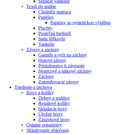
Sedacie vankúše
Textil do spálne
Chrániče matraca
Paplóny
Paplóny so syntetickou výplňou
Plachty
Posteľná bielizeň
Sada lôžkovín
Vankúše
Závesy a záclony
Garniže a tyče na záclony
Hotové závesy
Príslušenstvo k závesom
Strapcové a nitkové záclony
Záclony
Zatemňovacie závesy
Triedenie a úschova
Boxy a košíky
Debny a truhlice
Regálové košíky
Skladacie boxy
Úložné boxy
Zásuvkové boxy
Ostatné organizéry
Skladovanie oblečenia