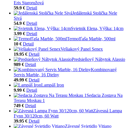
Eris Staroružová
59.9 €
Detail
Jedálenská Stolička Nele
Sivá
54.9 €
Detail
Svietnik Elena, Výška: 14cm
3.99 €
Detail
Termofľaša Marble, 500ml
10 €
Detail
Vešiakový Panel Senex
19.95 €
Detail
Predsieňový Nábytok Alassio
989 €
Detail
Kombinovaný
Servis Marble, 16 Dielny
49.99 €
Detail
Lampáš Iron
9.99 €
Detail
Sedacia Zostava Na
Terasu Moskau 1
749 €
Detail
Závesná Lampa
Fynn 30/120cm, 60 Watt
39.95 €
Detail
Závesné Svietidlo Vitiano