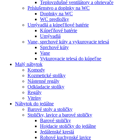
Teplovzdušné ventilátory a ohrievače
Príslušenstvo a doplnky na WC
Doplnky na WC
WC predložky
Umývadlá a kúpeľňové batérie
Kúpeľňové batérie
Umývadlá
Vane, sprchové kúty a vykurovacie telesá
Sprchové kúty
Vane
Vykurovacie telesá do kúpeľne
Malý nábytok
Komody
Kozmetické stolíky
Nástenné regály
Odkladacie stolíky
Regály
Vitríny
Nábytok do jedálne
Barové stoly a stoličky
Stoličky, lavice a barové stoličky
Barové stoličky
Hojdacie stoličky do jedálne
Jedálenské kreslá
Rohové kuchynské lavice