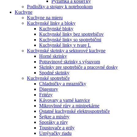
Pyžamká a košieľky
Podložky a stojany k notebookom
Kuchyne
Kuchyne na mieru
Kuchynské linky a bloky
Kuchynské bloky
Kuchynské linky bez spotrebičov
Kuchynské linky so spotrebičmi
Kuchynské linky v tvare L
Kuchynské skrinky a sektorové kuchyne
Horné skrinky
Potravinové skrinky s výsuvom
Skrinky pre spotrebiče a pracovné dosky
Spodné skrinky
Kuchynské spotrebiče
Chladničky a mrazničky
Digestory
Fritézy
Kávovary a varné kanvice
Mikrovlnné rúry a minipekárne
Ostatné kuchynské elektrospotrebiče
Šejkre a mixéry
Sporáky a rúry
Toustovače a grily
Umývačky riadu