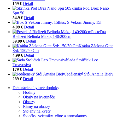
159 €
Detail
Skrinka Pod Drez Nano
Spu 50
54.9 €
Detail
Box S Vekom Jimmy, 15l
4.99 €
Detail
Posteľná
Bielizeň Belinda Mako, 140/200cm
39.99 €
Detail
Krátka Záclona Gitte
Š/d: 150/50 Cm
4.99 €
Detail
Sada Stoličiek Leo
Tmavosivá
179 €
Detail
Jedálenský Stôl Antalia Biely
289 €
Detail
Dekorácie a bytové doplnky
Hodiny
Obaly na kvetináče
Obrazy
Rámy na obrazy
Stojany na kvety
Sviečky, svietniky, vône a aromalampy