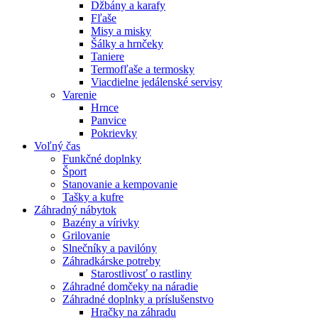
Džbány a karafy
Fľaše
Misy a misky
Šálky a hrnčeky
Taniere
Termofľaše a termosky
Viacdielne jedálenské servisy
Varenie
Hrnce
Panvice
Pokrievky
Voľný čas
Funkčné doplnky
Šport
Stanovanie a kempovanie
Tašky a kufre
Záhradný nábytok
Bazény a vírivky
Grilovanie
Slnečníky a pavilóny
Záhradkárske potreby
Starostlivosť o rastliny
Záhradné domčeky na náradie
Záhradné doplnky a príslušenstvo
Hračky na záhradu