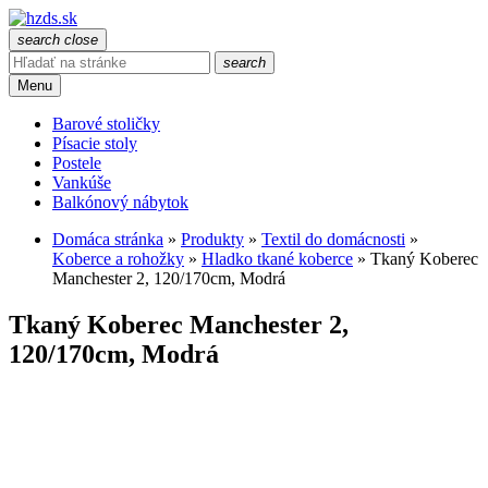
search
close
search
Menu
Barové stoličky
Písacie stoly
Postele
Vankúše
Balkónový nábytok
Domáca stránka
»
Produkty
»
Textil do domácnosti
»
Koberce a rohožky
»
Hladko tkané koberce
»
Tkaný Koberec
Manchester 2, 120/170cm, Modrá
Tkaný Koberec Manchester 2,
120/170cm, Modrá