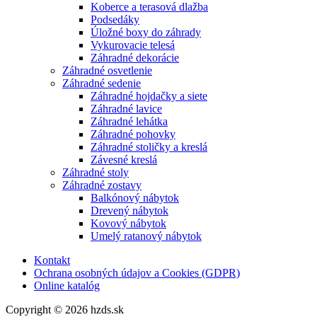
Koberce a terasová dlažba
Podsedáky
Úložné boxy do záhrady
Vykurovacie telesá
Záhradné dekorácie
Záhradné osvetlenie
Záhradné sedenie
Záhradné hojdačky a siete
Záhradné lavice
Záhradné lehátka
Záhradné pohovky
Záhradné stoličky a kreslá
Závesné kreslá
Záhradné stoly
Záhradné zostavy
Balkónový nábytok
Drevený nábytok
Kovový nábytok
Umelý ratanový nábytok
Kontakt
Ochrana osobných údajov a Cookies (GDPR)
Online katalóg
Copyright © 2026 hzds.sk