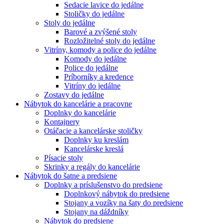
Sedacie lavice do jedálne
Stoličky do jedálne
Stoly do jedálne
Barové a zvýšené stoly
Rozložitelné stoly do jedálne
Vitríny, komody a police do jedálne
Komody do jedálne
Police do jedálne
Príborníky a kredence
Vitríny do jedálne
Zostavy do jedálne
Nábytok do kancelárie a pracovne
Doplnky do kancelárie
Kontajnery
Otáčacie a kancelárske stoličky
Doplnky ku kreslám
Kancelárske kreslá
Písacie stoly
Skrinky a regály do kancelárie
Nábytok do šatne a predsiene
Doplnky a príslušenstvo do predsiene
Doplnkový nábytok do predsiene
Stojany a vozíky na šaty do predsiene
Stojany na dáždníky
Nábytok do predsiene