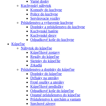
Varné dosky
Kuchynský nábytok
Komody do kuchyne
Police do kuchyne
Servírovacie vozíky
Príslušenstvo a vybavenie kuchyne
Doplnky a príslušenstvo do kuchyne
Kuchynské batérie
Kuchynské drezy
Odpadkové koše do kuchyne
Kúpeľne
Nábytok do kúpeľne
Kúpeľňové zostavy
Regály do kúpeľne
Skrinky do kúpeľňe
Zrkadlá
Príslušenstvo a doplnky do kúpeľne
Doplnky do kúpeľne
Držiaky na uteráky
Froté osušky a uteráky
Kúpeľňové predložky
Odpadkové koše do kúpeľne
Ostatné príslušenstvo do kúpeľne
Príslušenstvo k sprchám a vaniam
Sprchové závesy