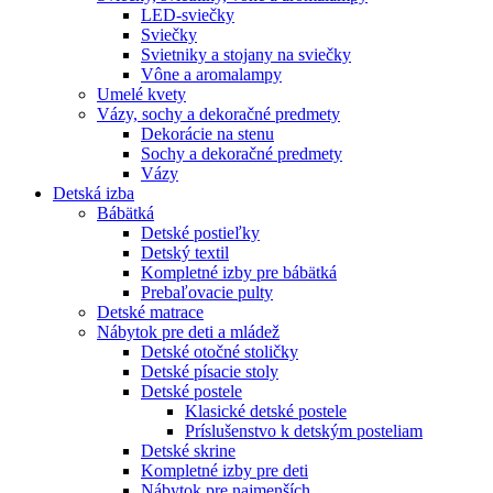
LED-sviečky
Sviečky
Svietniky a stojany na sviečky
Vône a aromalampy
Umelé kvety
Vázy, sochy a dekoračné predmety
Dekorácie na stenu
Sochy a dekoračné predmety
Vázy
Detská izba
Bábätká
Detské postieľky
Detský textil
Kompletné izby pre bábätká
Prebaľovacie pulty
Detské matrace
Nábytok pre deti a mládež
Detské otočné stoličky
Detské písacie stoly
Detské postele
Klasické detské postele
Príslušenstvo k detským posteliam
Detské skrine
Kompletné izby pre deti
Nábytok pre najmenších