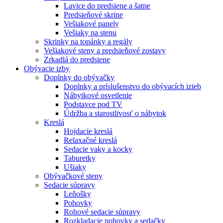
Lavice do predsiene a šatne
Predsieňové skrine
Vešiakové panely
Vešiaky na stenu
Skrinky na topánky a regály
Vešiakové steny a predsieňové zostavy
Zrkadlá do predsiene
Obývacie izby
Doplnky do obývačky
Doplnky a príslušenstvo do obývacích izieb
Nábytkové osvetlenie
Podstavce pod TV
Údržba a starostlivosť o nábytok
Kreslá
Hojdacie kreslá
Relaxačné kreslá
Sedacie vaky a kocky
Taburetky
Ušiaky
Obývačkové steny
Sedacie súpravy
Leňošky
Pohovky
Rohové sedacie súpravy
Rozkladacie pohovky a sedačky