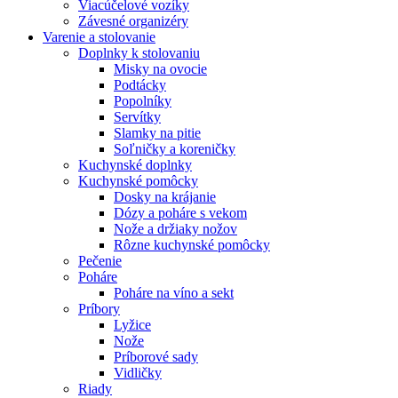
Viacúčelové vozíky
Závesné organizéry
Varenie a stolovanie
Doplnky k stolovaniu
Misky na ovocie
Podtácky
Popolníky
Servítky
Slamky na pitie
Soľničky a koreničky
Kuchynské doplnky
Kuchynské pomôcky
Dosky na krájanie
Dózy a poháre s vekom
Nože a držiaky nožov
Rôzne kuchynské pomôcky
Pečenie
Poháre
Poháre na víno a sekt
Príbory
Lyžice
Nože
Príborové sady
Vidličky
Riady