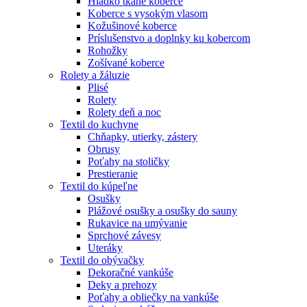
Hladko tkané koberce
Koberce s vysokým vlasom
Kožušinové koberce
Príslušenstvo a doplnky ku kobercom
Rohožky
Zošívané koberce
Rolety a žáluzie
Plisé
Rolety
Rolety deň a noc
Textil do kuchyne
Chňapky, utierky, zástery
Obrusy
Poťahy na stoličky
Prestieranie
Textil do kúpeľne
Osušky
Plážové osušky a osušky do sauny
Rukavice na umývanie
Sprchové závesy
Uteráky
Textil do obývačky
Dekoračné vankúše
Deky a prehozy
Poťahy a obliečky na vankúše