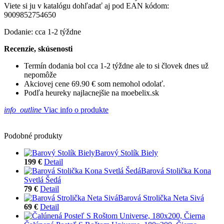
Viete si ju v katalógu dohľadať aj pod EAN kódom:
9009852754650
Dodanie: cca 1-2 týždne
Recenzie, skúsenosti
Termín dodania bol cca 1-2 týždne ale to si človek dnes už
nepomôže
Akciovej cene 69.90 € som nemohol odolať.
Podľa heureky najlacnejšie na moebelix.sk
info_outline
Viac info o produkte
Podobné produkty
Barový Stolík Biely
199 €
Detail
Barová Stolička Kona
Svetlá Šedá
79 €
Detail
Barová Strolička Neta Sivá
69 €
Detail