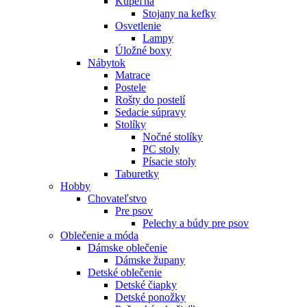
Kúpeľňa
Stojany na kefky
Osvetlenie
Lampy
Úložné boxy
Nábytok
Matrace
Postele
Rošty do postelí
Sedacie súpravy
Stolíky
Nočné stolíky
PC stoly
Písacie stoly
Taburetky
Hobby
Chovateľstvo
Pre psov
Pelechy a búdy pre psov
Oblečenie a móda
Dámske oblečenie
Dámske župany
Detské oblečenie
Detské čiapky
Detské ponožky