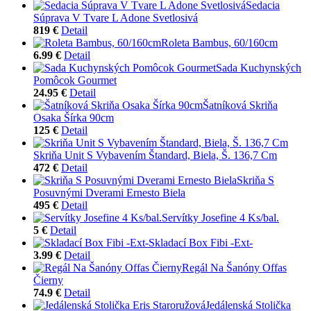
Sedacia
Súprava V Tvare L Adone Svetlosivá
819 €
Detail
Roleta Bambus, 60/160cm
6.99 €
Detail
Sada Kuchynských
Pomôcok Gourmet
24.95 €
Detail
Šatníková Skriňa
Osaka Šírka 90cm
125 €
Detail
Skriňa Unit S Vybavením Štandard, Biela, Š. 136,7 Cm
472 €
Detail
Skriňa S
Posuvnými Dverami Ernesto Biela
495 €
Detail
Servítky Josefine 4 Ks/bal.
5 €
Detail
Skladací Box Fibi -Ext-
3.99 €
Detail
Regál Na Šanóny Offas
Čierny
74.9 €
Detail
Jedálenská Stolička