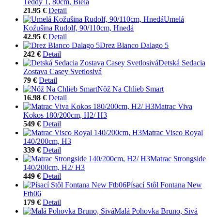
Teddy 1, 80cm, Biela
21.95 €
Detail
Umelá
Kožušina Rudolf, 90/110cm, Hnedá
42.95 €
Detail
Drez Blanco Dalago 5
242 €
Detail
Detská Sedacia
Zostava Casey Svetlosivá
79 €
Detail
Nôž Na Chlieb Smart
16.98 €
Detail
Matrac Viva
Kokos 180/200cm, H2/ H3
549 €
Detail
Matrac Visco Royal
140/200cm, H3
339 €
Detail
Matrac Strongside
140/200cm, H2/ H3
449 €
Detail
Písací Stôl Fontana New
Ftb06
179 €
Detail
Malá Pohovka Bruno, Sivá