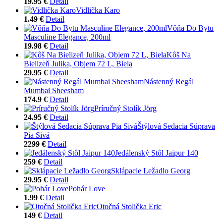
19.95 €
Detail
Vidlička Karo
1.49 €
Detail
Vôňa Do Bytu
Masculine Elegance, 200ml
19.98 €
Detail
Kôš Na
Bielizeň Julika, Objem 72 L, Biela
29.95 €
Detail
Nástenný Regál
Mumbai Sheesham
174.9 €
Detail
Príručný Stolík Jörg
24.95 €
Detail
Štýlová Sedacia Súprava
Pia Sivá
2299 €
Detail
Jedálenský Stôl Jaipur 140
259 €
Detail
Sklápacie Ležadlo Georg
29.95 €
Detail
Pohár Love
1.99 €
Detail
Otočná Stolička Eric
149 €
Detail