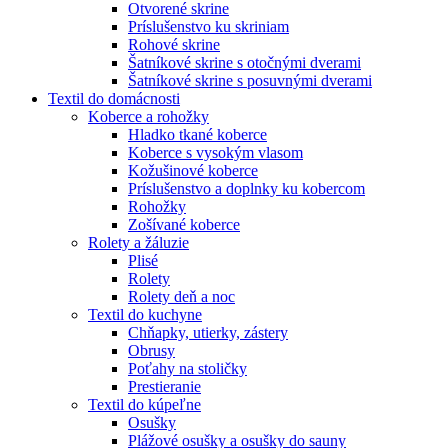
Otvorené skrine
Príslušenstvo ku skriniam
Rohové skrine
Šatníkové skrine s otočnými dverami
Šatníkové skrine s posuvnými dverami
Textil do domácnosti
Koberce a rohožky
Hladko tkané koberce
Koberce s vysokým vlasom
Kožušinové koberce
Príslušenstvo a doplnky ku kobercom
Rohožky
Zošívané koberce
Rolety a žáluzie
Plisé
Rolety
Rolety deň a noc
Textil do kuchyne
Chňapky, utierky, zástery
Obrusy
Poťahy na stoličky
Prestieranie
Textil do kúpeľne
Osušky
Plážové osušky a osušky do sauny