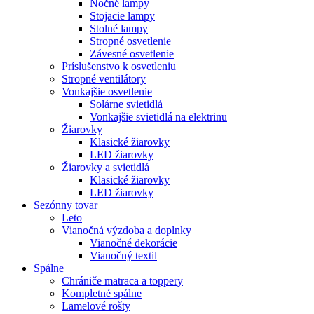
Nočné lampy
Stojacie lampy
Stolné lampy
Stropné osvetlenie
Závesné osvetlenie
Príslušenstvo k osvetleniu
Stropné ventilátory
Vonkajšie osvetlenie
Solárne svietidlá
Vonkajšie svietidlá na elektrinu
Žiarovky
Klasické žiarovky
LED žiarovky
Žiarovky a svietidlá
Klasické žiarovky
LED žiarovky
Sezónny tovar
Leto
Vianočná výzdoba a doplnky
Vianočné dekorácie
Vianočný textil
Spálne
Chrániče matraca a toppery
Kompletné spálne
Lamelové rošty