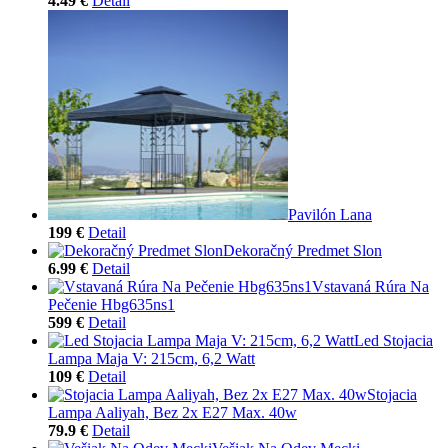
4.49 €
Detail
Pavilón Lana
199 €
Detail
Dekoračný Predmet Slon
6.99 €
Detail
Vstavaná Rúra Na
Pečenie Hbg635ns1
599 €
Detail
Led Stojacia
Lampa Maja V: 215cm, 6,2 Watt
109 €
Detail
Stojacia
Lampa Aaliyah, Bez 2x E27 Max. 40w
79.9 €
Detail