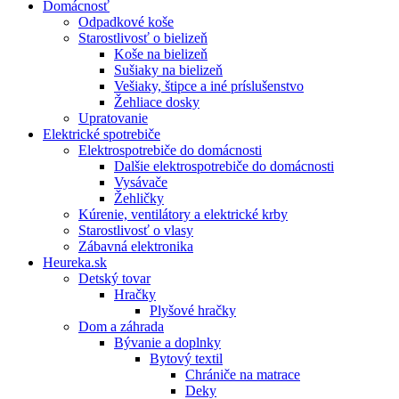
Domácnosť
Odpadkové koše
Starostlivosť o bielizeň
Koše na bielizeň
Sušiaky na bielizeň
Vešiaky, štipce a iné príslušenstvo
Žehliace dosky
Upratovanie
Elektrické spotrebiče
Elektrospotrebiče do domácnosti
Dalšie elektrospotrebiče do domácnosti
Vysávače
Žehličky
Kúrenie, ventilátory a elektrické krby
Starostlivosť o vlasy
Zábavná elektronika
Heureka.sk
Detský tovar
Hračky
Plyšové hračky
Dom a záhrada
Bývanie a doplnky
Bytový textil
Chrániče na matrace
Deky