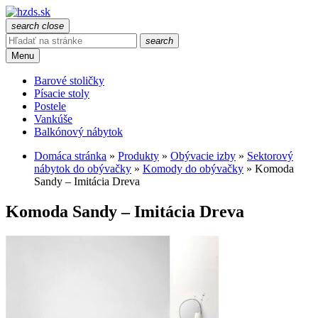
search
close
search
Menu
Barové stoličky
Písacie stoly
Postele
Vankúše
Balkónový nábytok
Domáca stránka
»
Produkty
»
Obývacie izby
»
Sektorový
nábytok do obývačky
»
Komody do obývačky
»
Komoda
Sandy – Imitácia Dreva
Komoda Sandy – Imitácia Dreva