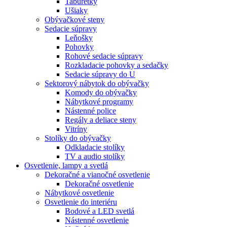
Taburetky
Ušiaky
Obývačkové steny
Sedacie súpravy
Leňošky
Pohovky
Rohové sedacie súpravy
Rozkladacie pohovky a sedačky
Sedacie súpravy do U
Sektorový nábytok do obývačky
Komody do obývačky
Nábytkové programy
Nástenné police
Regály a deliace steny
Vitríny
Stolíky do obývačky
Odkladacie stolíky
TV a audio stolíky
Osvetlenie, lampy a svetlá
Dekoračné a vianočné osvetlenie
Dekoračné osvetlenie
Nábytkové osvetlenie
Osvetlenie do interiéru
Bodové a LED svetlá
Nástenné osvetlenie