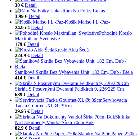
30 €
Detail
Rám Na Fotky Lukas
3.99 €
Detail
Košík Mariso I L -Paz-
24.95 €
Detail
Pohodlné Kreslo
Maximilian, Svetlosivé
179 €
Detail
Kreslo Aida Šedá
224.9 €
Detail
Šatníková Skriňa Bez Vybavenia Unit, 182 Cm, Dub / Biela
414 €
Detail
Skriňa S Posuvnými Dverami Feldkirch 9, 226/229 Cm
689 €
Detail
Servírovacia
Tácka Gourmet-Xl, Ø: 39cm
29.95 €
Detail
Skrinka
Na Dokumenty Vandol Šírka 70cm Buk
82.9 €
Detail
Slamky Na Pitie Paper, 250ks