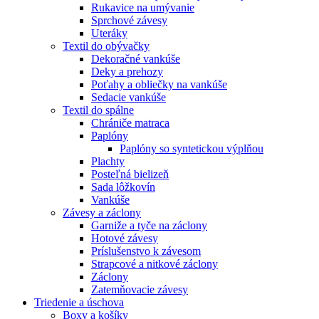
Rukavice na umývanie
Sprchové závesy
Uteráky
Textil do obývačky
Dekoračné vankúše
Deky a prehozy
Poťahy a obliečky na vankúše
Sedacie vankúše
Textil do spálne
Chrániče matraca
Paplóny
Paplóny so syntetickou výplňou
Plachty
Posteľná bielizeň
Sada lôžkovín
Vankúše
Závesy a záclony
Garniže a tyče na záclony
Hotové závesy
Príslušenstvo k závesom
Strapcové a nitkové záclony
Záclony
Zatemňovacie závesy
Triedenie a úschova
Boxy a košíky