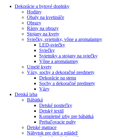
Dekorácie a bytové doplnky
Hodiny
Obaly na kvetináče
Obrazy
Rámy na obrazy
Stojany na kvety
Sviečky, svietniky, vône a aromalampy
LED-sviečky
Sviečky
Svietniky a stojany na sviečky
Vône a aromalampy
Umelé kvety
Vázy, sochy a dekoračné predmety
Dekorácie na stenu
Sochy a dekoračné predmety
Vázy
Detská izba
Bábätká
Detské postieľky
Detský textil
Kompletné izby pre bábätká
Prebaľovacie pulty
Detské matrace
Nábytok pre deti a mládež