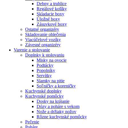
Debny a truhlice
Regálové košíky
Skladacie boxy
Úložné boxy
Zásuvkové boxy
Ostatné organizéry
Skladovanie oblečenia
Viacúčelové vozíky
Závesné organizéry
Varenie a stolovanie
Doplnky k stolovaniu
Misky na ovocie
Podtácky
Popolníky
Servítky
Slamky na pitie
Soľničky a koreničky
Kuchynské doplnky
Kuchynské pomôcky
Dosky na krájanie
Dózy a poháre s vekom
Nože a držiaky nožov
Rôzne kuchynské pomôcky
Pečenie
Poháre