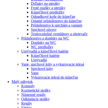
Držiaky na uteráky
Froté osušky a uteráky
Kúpeľňové predložky
Odpadkové koše do kúpeľne
Ostatné príslušenstvo do kúpeľne
Príslušenstvo k sprchám a vaniam
Sprchové závesy
Teplovzdušné ventilátory a ohrievače
Príslušenstvo a doplnky na WC
Doplnky na WC
WC predložky
Umývadlá a kúpeľňové batérie
Kúpeľňové batérie
Umývadlá
Vane, sprchové kúty a vykurovacie telesá
Sprchové kúty
Vane
Vykurovacie telesá do kúpeľne
Malý nábytok
Komody
Kozmetické stolíky
Nástenné regály
Odkladacie stolíky
Regály
Vitríny