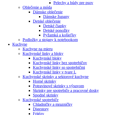
Pelechy a búdy pre psov
Oblečenie a móda
Dámske oblečenie
Dámske župany
Detské oblečenie
Detské čiapky
Detské ponožky
Pyžamká a košieľky
Podložky a stojany k notebookom
Kuchyne
Kuchyne na mieru
Kuchynské linky a bloky
Kuchynské bloky
Kuchynské linky bez spotrebičov
Kuchynské linky so spotrebičmi
Kuchynské linky v tvare L
Kuchynské skrinky a sektorové kuchyne
Horné skrinky
Potravinové skrinky s výsuvom
Skrinky pre spotrebiče a pracovné dosky
Spodné skrinky
Kuchynské spotrebiče
Chladničky a mrazničky
Digestory
Fritézy