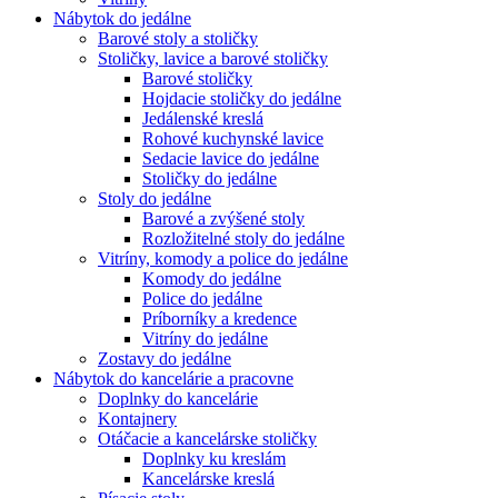
Nábytok do jedálne
Barové stoly a stoličky
Stoličky, lavice a barové stoličky
Barové stoličky
Hojdacie stoličky do jedálne
Jedálenské kreslá
Rohové kuchynské lavice
Sedacie lavice do jedálne
Stoličky do jedálne
Stoly do jedálne
Barové a zvýšené stoly
Rozložitelné stoly do jedálne
Vitríny, komody a police do jedálne
Komody do jedálne
Police do jedálne
Príborníky a kredence
Vitríny do jedálne
Zostavy do jedálne
Nábytok do kancelárie a pracovne
Doplnky do kancelárie
Kontajnery
Otáčacie a kancelárske stoličky
Doplnky ku kreslám
Kancelárske kreslá