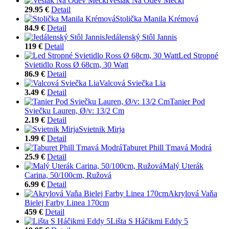
Vešiak Na Odev Mecki
29.95 €
Detail
Stolička Manila Krémová
84.9 €
Detail
Jedálenský Stôl Jannis
119 €
Detail
Led Stropné
Svietidlo Ross Ø 68cm, 30 Watt
86.9 €
Detail
Valcová Sviečka Lia
3.49 €
Detail
Tanier Pod
Sviečku Lauren, Ø/v: 13/2 Cm
2.19 €
Detail
Svietnik Mirja
1.99 €
Detail
Taburet Phill Tmavá Modrá
25.9 €
Detail
Malý Uterák
Carina, 50/100cm, Ružová
6.99 €
Detail
Akrylová Vaňa
Bielej Farby Linea 170cm
459 €
Detail
Lišta S Háčikmi Eddy 5