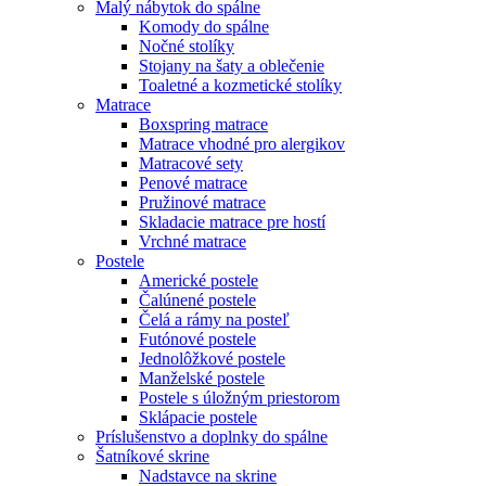
Malý nábytok do spálne
Komody do spálne
Nočné stolíky
Stojany na šaty a oblečenie
Toaletné a kozmetické stolíky
Matrace
Boxspring matrace
Matrace vhodné pro alergikov
Matracové sety
Penové matrace
Pružinové matrace
Skladacie matrace pre hostí
Vrchné matrace
Postele
Americké postele
Čalúnené postele
Čelá a rámy na posteľ
Futónové postele
Jednolôžkové postele
Manželské postele
Postele s úložným priestorom
Sklápacie postele
Príslušenstvo a doplnky do spálne
Šatníkové skrine
Nadstavce na skrine