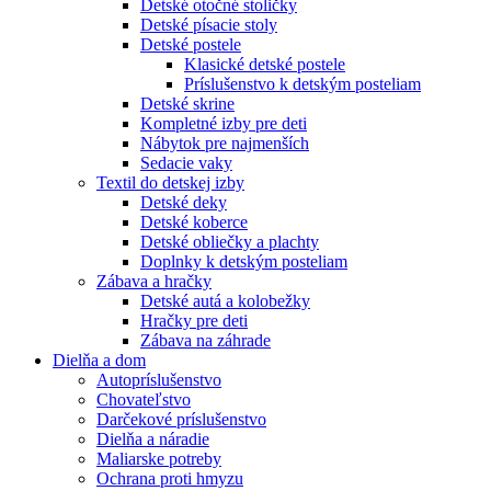
Detské otočné stoličky
Detské písacie stoly
Detské postele
Klasické detské postele
Príslušenstvo k detským posteliam
Detské skrine
Kompletné izby pre deti
Nábytok pre najmenších
Sedacie vaky
Textil do detskej izby
Detské deky
Detské koberce
Detské obliečky a plachty
Doplnky k detským posteliam
Zábava a hračky
Detské autá a kolobežky
Hračky pre deti
Zábava na záhrade
Dielňa a dom
Autopríslušenstvo
Chovateľstvo
Darčekové príslušenstvo
Dielňa a náradie
Maliarske potreby
Ochrana proti hmyzu