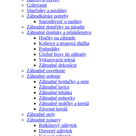
Grilovanie
Slnečníky a pavilóny
Záhradkárske potreby
Starostlivosť o rastliny
Záhradné domčeky na náradie
Záhradné doplnky a príslušenstvo
Hračky na záhradu
Koberce a terasová dlažba
Podsedáky
Úložné boxy do záhrady
Vykurovacie telesá
Záhradné dekorácie
Záhradné osvetlenie
Záhradné sedenie
Záhradné hojdačky a siete
Záhradné lavice
Záhradné lehátka
Záhradné pohovky
Záhradné stoličky a kreslá
Závesné kreslá
Záhradné stoly
Záhradné zostavy
Balkónový nábytok
Drevený nábytok