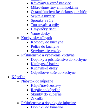
Kávovary a varné kanvice
Mikrovlnné rúry a minipekárne
Ostatné kuchynské elektrospotrebiče
Šejkre a mixéry
Sporáky a rúry
Toustovače a grily
Umývačky riadu
Varné dosky
Kuchynský nábytok
Komody do kuchyne
Police do kuchyne
Servírovacie vozíky
Príslušenstvo a vybavenie kuchyne
Doplnky a príslušenstvo do kuchyne
Kuchynské batérie
Kuchynské drezy
Odpadkové koše do kuchyne
Kúpeľne
Nábytok do kúpeľne
Kúpeľňové zostavy
Regály do kúpeľne
Skrinky do kúpeľňe
Zrkadlá
Príslušenstvo a doplnky do kúpeľne
Doplnky do kúpeľne