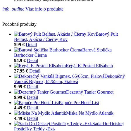
info_outline
Viac info o produkte
Podobné produkty
Barový Pult
Belfast, Akácia / Čierny Kov
599 €
Detail
Barová Stolička
Barhocker Čierna
94.9 €
Detail
Regál K Posteli Elisabeth
27.95 €
Detail
Dekoračný
Vankúš Bigmex, 65/65cm, Fialová
9.99 €
Detail
Dezertný Tanier Gourmet
9.99 €
Detail
Papuče Pre Hostí Lisi
4.49 €
Detail
Miska Na Mydlo Atlantik
4.49 €
Detail
Sada Do Detskej
Postieľky Teddy -Ext-