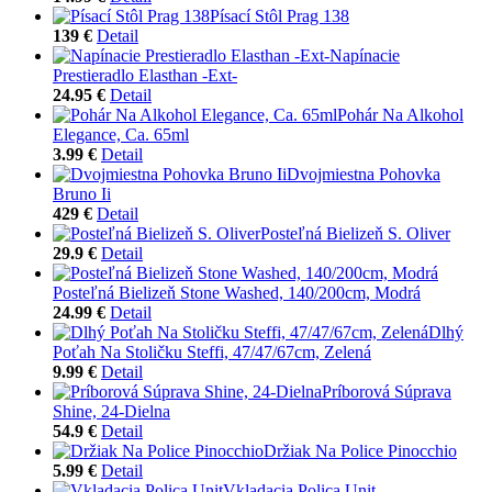
Písací Stôl Prag 138
139 €
Detail
Napínacie
Prestieradlo Elasthan -Ext-
24.95 €
Detail
Pohár Na Alkohol
Elegance, Ca. 65ml
3.99 €
Detail
Dvojmiestna Pohovka
Bruno Ii
429 €
Detail
Posteľná Bielizeň S. Oliver
29.9 €
Detail
Posteľná Bielizeň Stone Washed, 140/200cm, Modrá
24.99 €
Detail
Dlhý
Poťah Na Stoličku Steffi, 47/47/67cm, Zelená
9.99 €
Detail
Príborová Súprava
Shine, 24-Dielna
54.9 €
Detail
Držiak Na Police Pinocchio
5.99 €
Detail
Vkladacia Polica Unit