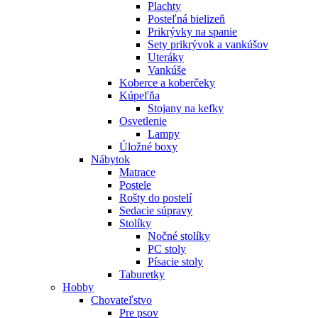
Plachty
Posteľná bielizeň
Prikrývky na spanie
Sety prikrývok a vankúšov
Uteráky
Vankúše
Koberce a koberčeky
Kúpeľňa
Stojany na kefky
Osvetlenie
Lampy
Úložné boxy
Nábytok
Matrace
Postele
Rošty do postelí
Sedacie súpravy
Stolíky
Nočné stolíky
PC stoly
Písacie stoly
Taburetky
Hobby
Chovateľstvo
Pre psov