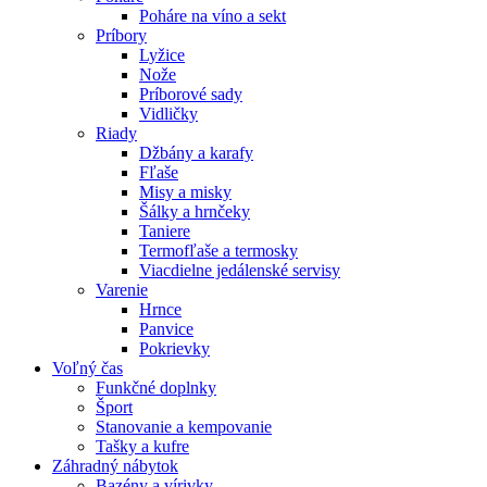
Poháre na víno a sekt
Príbory
Lyžice
Nože
Príborové sady
Vidličky
Riady
Džbány a karafy
Fľaše
Misy a misky
Šálky a hrnčeky
Taniere
Termofľaše a termosky
Viacdielne jedálenské servisy
Varenie
Hrnce
Panvice
Pokrievky
Voľný čas
Funkčné doplnky
Šport
Stanovanie a kempovanie
Tašky a kufre
Záhradný nábytok
Bazény a vírivky