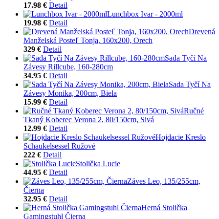
17.98 €
Detail
Lunchbox Ivar - 2000ml
19.98 €
Detail
Drevená
Manželská Posteľ Tonja, 160x200, Orech
329 €
Detail
Sada Tyčí Na
Závesy Rillcube, 160-280cm
34.95 €
Detail
Sada Tyčí Na
Závesy Monika, 200cm, Biela
15.99 €
Detail
Ručné
Tkaný Koberec Verona 2, 80/150cm, Sivá
12.99 €
Detail
Hojdacie Kreslo
Schaukelsessel Ružové
222 €
Detail
Stolička Lucie
44.95 €
Detail
Záves Leo, 135/255cm,
Čierna
32.95 €
Detail
Herná Stolička
Gamingstuhl Čierna