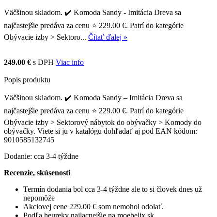
Väčšinou skladom. ✔️ Komoda Sandy - Imitácia Dreva sa
najčastejšie predáva za cenu ⭐ 229.00 €. Patrí do kategórie
Obývacie izby > Sektoro...
Čítať ďalej »
249.00 €
s DPH
Viac info
Popis produktu
Väčšinou skladom. ✔️ Komoda Sandy – Imitácia Dreva sa
najčastejšie predáva za cenu ⭐ 229.00 €. Patrí do kategórie
Obývacie izby > Sektorový nábytok do obývačky > Komody do
obývačky. Viete si ju v katalógu dohľadať aj pod EAN kódom:
9010585132745
Dodanie: cca 3-4 týždne
Recenzie, skúsenosti
Termín dodania bol cca 3-4 týždne ale to si človek dnes už
nepomôže
Akciovej cene 229.00 € som nemohol odolať.
Podľa heureky najlacnejšie na moebelix.sk