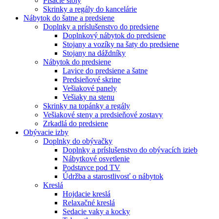
Písacie stoly
Skrinky a regály do kancelárie
Nábytok do šatne a predsiene
Doplnky a príslušenstvo do predsiene
Doplnkový nábytok do predsiene
Stojany a vozíky na šaty do predsiene
Stojany na dáždníky
Nábytok do predsiene
Lavice do predsiene a šatne
Predsieňové skrine
Vešiakové panely
Vešiaky na stenu
Skrinky na topánky a regály
Vešiakové steny a predsieňové zostavy
Zrkadlá do predsiene
Obývacie izby
Doplnky do obývačky
Doplnky a príslušenstvo do obývacích izieb
Nábytkové osvetlenie
Podstavce pod TV
Údržba a starostlivosť o nábytok
Kreslá
Hojdacie kreslá
Relaxačné kreslá
Sedacie vaky a kocky