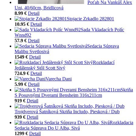
Poťah Na Vankúš Alex
Uni, 40/60cm, Bridlicová
8.99 €
Detail
Stojacie Zrkadlo 282801
10.95 €
Detail
Sada Vkladacích Políc
Wnnd92
57.9 €
Detail
Sedacia Súprava
Malibu Svetlosivá
1549 €
Detail
Rozkladací
Jedálenský Stôl Scott Sivý
724.9 €
Detail
Varecha Dani
5.99 €
Detail
Skriňa
S Posuvnými Dverami Bensheim 316x211cm
919 €
Detail
Trojdverová Šatníková Skriňa Includo, Piesková / Dub
939 €
Detail
Rozkladacia
Sedacia Súprava Do U Alba, Sivá
1299 €
Detail