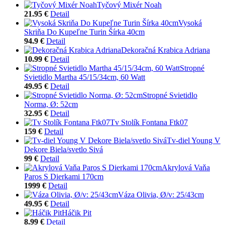
Tyčový Mixér Noah
21.95 €
Detail
Vysoká
Skriňa Do Kupeľne Turin Šírka 40cm
94.9 €
Detail
Dekoračná Krabica Adriana
10.99 €
Detail
Stropné
Svietidlo Martha 45/15/34cm, 60 Watt
49.95 €
Detail
Stropné Svietidlo
Norma, Ø: 52cm
32.95 €
Detail
Tv Stolík Fontana Ftk07
159 €
Detail
Tv-diel Young V
Dekore Biela/svetlo Sivá
99 €
Detail
Akrylová Vaňa
Paros S Dierkami 170cm
1999 €
Detail
Váza Olivia, Ø/v: 25/43cm
49.95 €
Detail
Háčik Pit
8.99 €
Detail