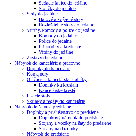
Sedacie lavice do jedálne
Stoličky do jedálne
Stoly do jedálne
Barové a zvýšené stoly
Rozložitelné stoly do jedálne
Vitríny, komody a police do jedálne
Komody do jedálne
Police do jedálne
Príborníky a kredence
Vitríny do jedálne
Zostavy do jedálne
Nábytok do kancelárie a pracovne
Doplnky do kancelárie
Kontajnery
Otáčacie a kancelárske stoličky
Doplnky ku kreslám
Kancelárske kreslá
Písacie stoly
Skrinky a regály do kancelárie
Nábytok do šatne a predsiene
Doplnky a príslušenstvo do predsiene
Doplnkový nábytok do predsiene
Stojany a vozíky na šaty do predsiene
Stojany na dáždníky
Nábytok do predsiene