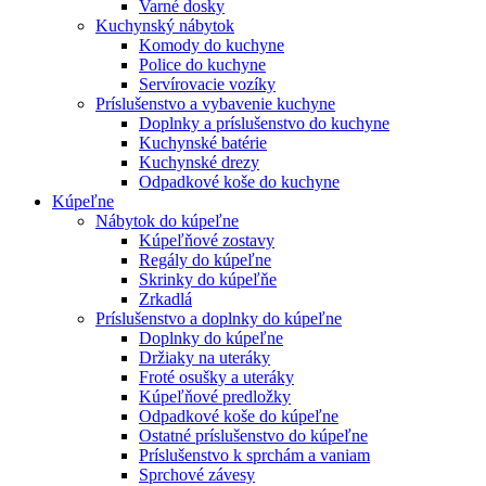
Varné dosky
Kuchynský nábytok
Komody do kuchyne
Police do kuchyne
Servírovacie vozíky
Príslušenstvo a vybavenie kuchyne
Doplnky a príslušenstvo do kuchyne
Kuchynské batérie
Kuchynské drezy
Odpadkové koše do kuchyne
Kúpeľne
Nábytok do kúpeľne
Kúpeľňové zostavy
Regály do kúpeľne
Skrinky do kúpeľňe
Zrkadlá
Príslušenstvo a doplnky do kúpeľne
Doplnky do kúpeľne
Držiaky na uteráky
Froté osušky a uteráky
Kúpeľňové predložky
Odpadkové koše do kúpeľne
Ostatné príslušenstvo do kúpeľne
Príslušenstvo k sprchám a vaniam
Sprchové závesy