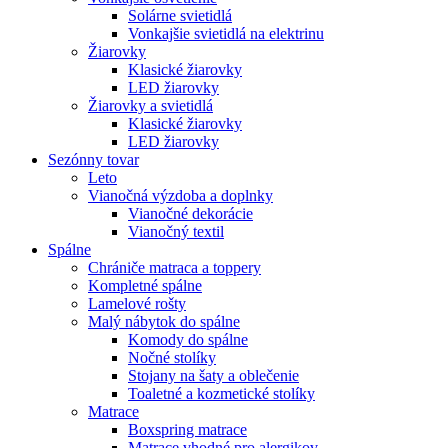
Solárne svietidlá
Vonkajšie svietidlá na elektrinu
Žiarovky
Klasické žiarovky
LED žiarovky
Žiarovky a svietidlá
Klasické žiarovky
LED žiarovky
Sezónny tovar
Leto
Vianočná výzdoba a doplnky
Vianočné dekorácie
Vianočný textil
Spálne
Chrániče matraca a toppery
Kompletné spálne
Lamelové rošty
Malý nábytok do spálne
Komody do spálne
Nočné stolíky
Stojany na šaty a oblečenie
Toaletné a kozmetické stolíky
Matrace
Boxspring matrace
Matrace vhodné pro alergikov