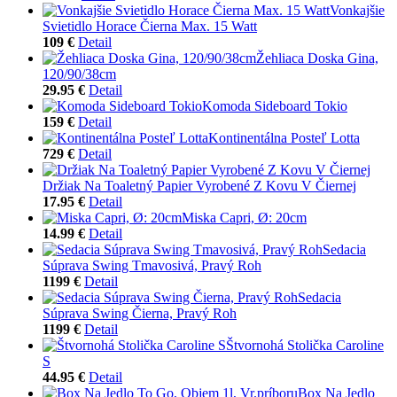
Vonkajšie
Svietidlo Horace Čierna Max. 15 Watt
109 €
Detail
Žehliaca Doska Gina,
120/90/38cm
29.95 €
Detail
Komoda Sideboard Tokio
159 €
Detail
Kontinentálna Posteľ Lotta
729 €
Detail
Držiak Na Toaletný Papier Vyrobené Z Kovu V Čiernej
17.95 €
Detail
Miska Capri, Ø: 20cm
14.99 €
Detail
Sedacia
Súprava Swing Tmavosivá, Pravý Roh
1199 €
Detail
Sedacia
Súprava Swing Čierna, Pravý Roh
1199 €
Detail
Štvornohá Stolička Caroline
S
44.95 €
Detail
Box Na Jedlo