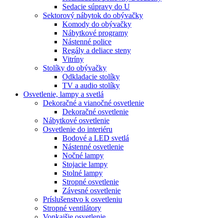
Sedacie súpravy do U
Sektorový nábytok do obývačky
Komody do obývačky
Nábytkové programy
Nástenné police
Regály a deliace steny
Vitríny
Stolíky do obývačky
Odkladacie stolíky
TV a audio stolíky
Osvetlenie, lampy a svetlá
Dekoračné a vianočné osvetlenie
Dekoračné osvetlenie
Nábytkové osvetlenie
Osvetlenie do interiéru
Bodové a LED svetlá
Nástenné osvetlenie
Nočné lampy
Stojacie lampy
Stolné lampy
Stropné osvetlenie
Závesné osvetlenie
Príslušenstvo k osvetleniu
Stropné ventilátory
Vonkajšie osvetlenie