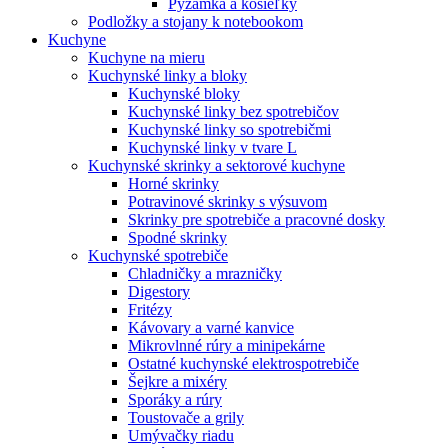
Pyžamká a košieľky
Podložky a stojany k notebookom
Kuchyne
Kuchyne na mieru
Kuchynské linky a bloky
Kuchynské bloky
Kuchynské linky bez spotrebičov
Kuchynské linky so spotrebičmi
Kuchynské linky v tvare L
Kuchynské skrinky a sektorové kuchyne
Horné skrinky
Potravinové skrinky s výsuvom
Skrinky pre spotrebiče a pracovné dosky
Spodné skrinky
Kuchynské spotrebiče
Chladničky a mrazničky
Digestory
Fritézy
Kávovary a varné kanvice
Mikrovlnné rúry a minipekárne
Ostatné kuchynské elektrospotrebiče
Šejkre a mixéry
Sporáky a rúry
Toustovače a grily
Umývačky riadu