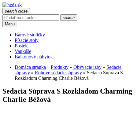
search
close
search
Menu
Barové stoličky
Písacie stoly
Postele
Vankúše
Balkónový nábytok
Domáca stránka
»
Produkty
»
Obývacie izby
»
Sedacie
súpravy
»
Rohové sedacie súpravy
»
Sedacia Súprava S
Rozkladom Charming Charlie Béžová
Sedacia Súprava S Rozkladom Charming
Charlie Béžová