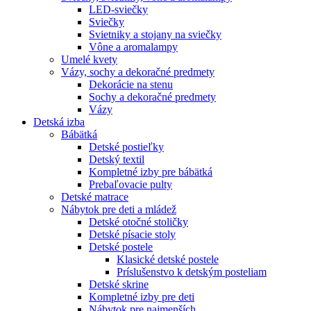
LED-sviečky
Sviečky
Svietniky a stojany na sviečky
Vône a aromalampy
Umelé kvety
Vázy, sochy a dekoračné predmety
Dekorácie na stenu
Sochy a dekoračné predmety
Vázy
Detská izba
Bábätká
Detské postieľky
Detský textil
Kompletné izby pre bábätká
Prebaľovacie pulty
Detské matrace
Nábytok pre deti a mládež
Detské otočné stoličky
Detské písacie stoly
Detské postele
Klasické detské postele
Príslušenstvo k detským posteliam
Detské skrine
Kompletné izby pre deti
Nábytok pre najmenších