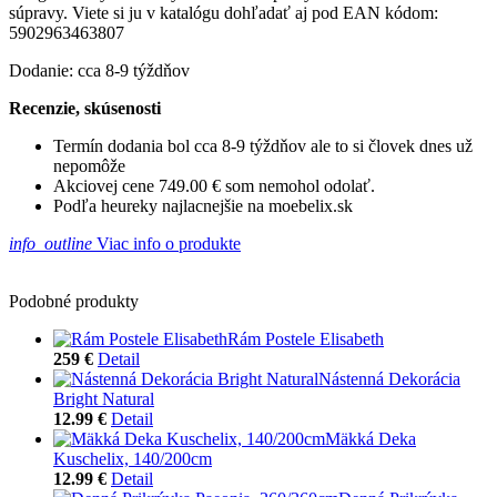
súpravy. Viete si ju v katalógu dohľadať aj pod EAN kódom:
5902963463807
Dodanie: cca 8-9 týždňov
Recenzie, skúsenosti
Termín dodania bol cca 8-9 týždňov ale to si človek dnes už
nepomôže
Akciovej cene 749.00 € som nemohol odolať.
Podľa heureky najlacnejšie na moebelix.sk
info_outline
Viac info o produkte
Podobné produkty
Rám Postele Elisabeth
259 €
Detail
Nástenná Dekorácia
Bright Natural
12.99 €
Detail
Mäkká Deka
Kuschelix, 140/200cm
12.99 €
Detail