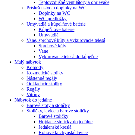
Teplovzdušné ventilátory a ohrievače
Príslušenstvo a doplnky na WC
Doplnky na WC
WC predložky
Umývadlá a kúpeľňové batérie
Kúpeľňové batérie
Umývadlá
Vane, sprchové kúty a vykurovacie telesá
Sprchové kúty
Vane
Vykurovacie telesá do kúpeľne
Malý nábytok
Komody
Kozmetické stolíky
Nástenné regály
Odkladacie stolíky
Regály
Vitríny
Nábytok do jedálne
Barové stoly a stoličky
Stoličky, lavice a barové stoličky
Barové stoličky
Hojdacie stoličky do jedálne
Jedálenské kreslá
Rohové kuchynské lavice