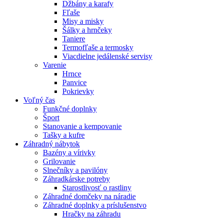
Džbány a karafy
Fľaše
Misy a misky
Šálky a hrnčeky
Taniere
Termofľaše a termosky
Viacdielne jedálenské servisy
Varenie
Hrnce
Panvice
Pokrievky
Voľný čas
Funkčné doplnky
Šport
Stanovanie a kempovanie
Tašky a kufre
Záhradný nábytok
Bazény a vírivky
Grilovanie
Slnečníky a pavilóny
Záhradkárske potreby
Starostlivosť o rastliny
Záhradné domčeky na náradie
Záhradné doplnky a príslušenstvo
Hračky na záhradu