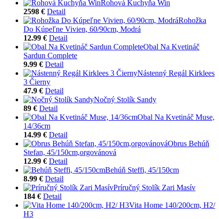
Rohová Kuchyňa Win
2598 €
Detail
Rohožka
Do Kúpeľne Vivien, 60/90cm, Modrá
12.99 €
Detail
Obal Na Kvetináč
Sardun Complete
9.99 €
Detail
Nástenný Regál Kirklees
3 Čierny
47.9 €
Detail
Nočný Stolík Sandy
89 €
Detail
Obal Na Kvetináč Muse,
14/36cm
14.99 €
Detail
Obrus Behúň
Stefan, 45/150cm,orgovánová
12.99 €
Detail
Behúň Steffi, 45/150cm
8.99 €
Detail
Príručný Stolík Zari Masív
184 €
Detail
Vita Home 140/200cm, H2/
H3