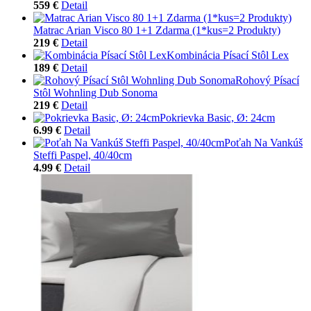
559 €
Detail
Matrac Arian Visco 80 1+1 Zdarma (1*kus=2 Produkty)
219 €
Detail
Kombinácia Písací Stôl Lex
189 €
Detail
Rohový Písací
Stôl Wohnling Dub Sonoma
219 €
Detail
Pokrievka Basic, Ø: 24cm
6.99 €
Detail
Poťah Na Vankúš
Steffi Paspel, 40/40cm
4.99 €
Detail