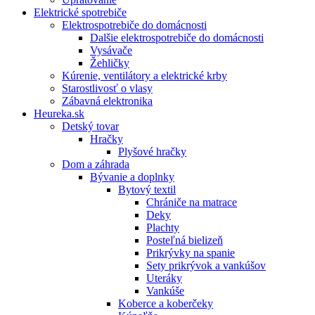
Elektrické spotrebiče
Elektrospotrebiče do domácnosti
Dalšie elektrospotrebiče do domácnosti
Vysávače
Žehličky
Kúrenie, ventilátory a elektrické krby
Starostlivosť o vlasy
Zábavná elektronika
Heureka.sk
Detský tovar
Hračky
Plyšové hračky
Dom a záhrada
Bývanie a doplnky
Bytový textil
Chrániče na matrace
Deky
Plachty
Posteľná bielizeň
Prikrývky na spanie
Sety prikrývok a vankúšov
Uteráky
Vankúše
Koberce a koberčeky