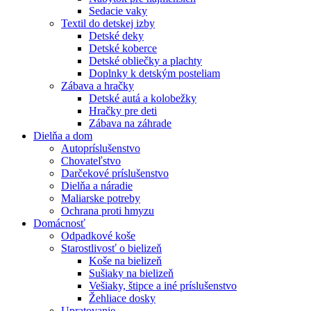
Sedacie vaky
Textil do detskej izby
Detské deky
Detské koberce
Detské obliečky a plachty
Doplnky k detským posteliam
Zábava a hračky
Detské autá a kolobežky
Hračky pre deti
Zábava na záhrade
Dielňa a dom
Autopríslušenstvo
Chovateľstvo
Darčekové príslušenstvo
Dielňa a náradie
Maliarske potreby
Ochrana proti hmyzu
Domácnosť
Odpadkové koše
Starostlivosť o bielizeň
Koše na bielizeň
Sušiaky na bielizeň
Vešiaky, štipce a iné príslušenstvo
Žehliace dosky
Upratovanie