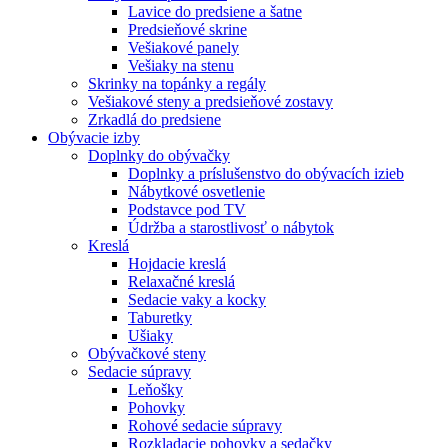
Lavice do predsiene a šatne
Predsieňové skrine
Vešiakové panely
Vešiaky na stenu
Skrinky na topánky a regály
Vešiakové steny a predsieňové zostavy
Zrkadlá do predsiene
Obývacie izby
Doplnky do obývačky
Doplnky a príslušenstvo do obývacích izieb
Nábytkové osvetlenie
Podstavce pod TV
Údržba a starostlivosť o nábytok
Kreslá
Hojdacie kreslá
Relaxačné kreslá
Sedacie vaky a kocky
Taburetky
Ušiaky
Obývačkové steny
Sedacie súpravy
Leňošky
Pohovky
Rohové sedacie súpravy
Rozkladacie pohovky a sedačky