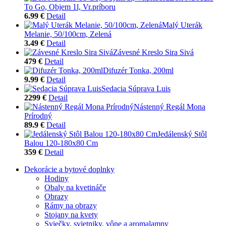
To Go, Objem 1l, Vr.príboru
6.99 €
Detail
Malý Uterák
Melanie, 50/100cm, Zelená
3.49 €
Detail
Závesné Kreslo Sira Sivá
479 €
Detail
Difuzér Tonka, 200ml
9.99 €
Detail
Sedacia Súprava Luis
2299 €
Detail
Nástenný Regál Mona
Prírodný
89.9 €
Detail
Jedálenský Stôl
Balou 120-180x80 Cm
359 €
Detail
Dekorácie a bytové doplnky
Hodiny
Obaly na kvetináče
Obrazy
Rámy na obrazy
Stojany na kvety
Sviečky, svietniky, vône a aromalampy