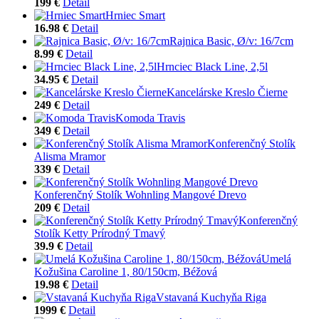
199 €
Detail
Hrniec Smart
16.98 €
Detail
Rajnica Basic, Ø/v: 16/7cm
8.99 €
Detail
Hrnciec Black Line, 2,5l
34.95 €
Detail
Kancelárske Kreslo Čierne
249 €
Detail
Komoda Travis
349 €
Detail
Konferenčný Stolík
Alisma Mramor
339 €
Detail
Konferenčný Stolík Wohnling Mangové Drevo
209 €
Detail
Konferenčný
Stolík Ketty Prírodný Tmavý
39.9 €
Detail
Umelá
Kožušina Caroline 1, 80/150cm, Béžová
19.98 €
Detail
Vstavaná Kuchyňa Riga
1999 €
Detail