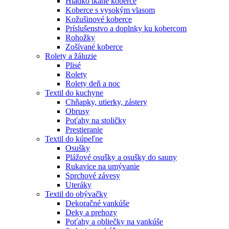
Hladko tkané koberce
Koberce s vysokým vlasom
Kožušinové koberce
Príslušenstvo a doplnky ku kobercom
Rohožky
Zošívané koberce
Rolety a žáluzie
Plisé
Rolety
Rolety deň a noc
Textil do kuchyne
Chňapky, utierky, zástery
Obrusy
Poťahy na stoličky
Prestieranie
Textil do kúpeľne
Osušky
Plážové osušky a osušky do sauny
Rukavice na umývanie
Sprchové závesy
Uteráky
Textil do obývačky
Dekoračné vankúše
Deky a prehozy
Poťahy a obliečky na vankúše