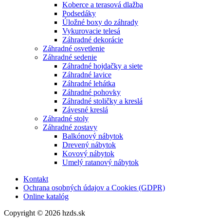
Koberce a terasová dlažba
Podsedáky
Úložné boxy do záhrady
Vykurovacie telesá
Záhradné dekorácie
Záhradné osvetlenie
Záhradné sedenie
Záhradné hojdačky a siete
Záhradné lavice
Záhradné lehátka
Záhradné pohovky
Záhradné stoličky a kreslá
Závesné kreslá
Záhradné stoly
Záhradné zostavy
Balkónový nábytok
Drevený nábytok
Kovový nábytok
Umelý ratanový nábytok
Kontakt
Ochrana osobných údajov a Cookies (GDPR)
Online katalóg
Copyright © 2026 hzds.sk