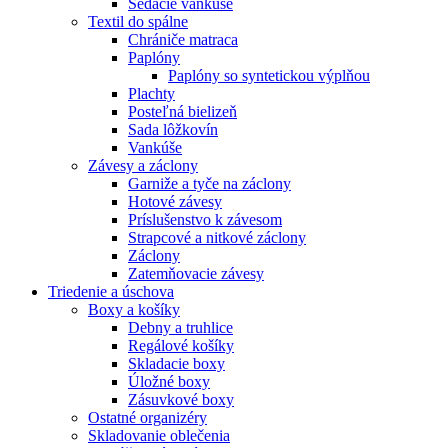
Sedacie vankúše
Textil do spálne
Chrániče matraca
Paplóny
Paplóny so syntetickou výplňou
Plachty
Posteľná bielizeň
Sada lôžkovín
Vankúše
Závesy a záclony
Garniže a tyče na záclony
Hotové závesy
Príslušenstvo k závesom
Strapcové a nitkové záclony
Záclony
Zatemňovacie závesy
Triedenie a úschova
Boxy a košíky
Debny a truhlice
Regálové košíky
Skladacie boxy
Úložné boxy
Zásuvkové boxy
Ostatné organizéry
Skladovanie oblečenia