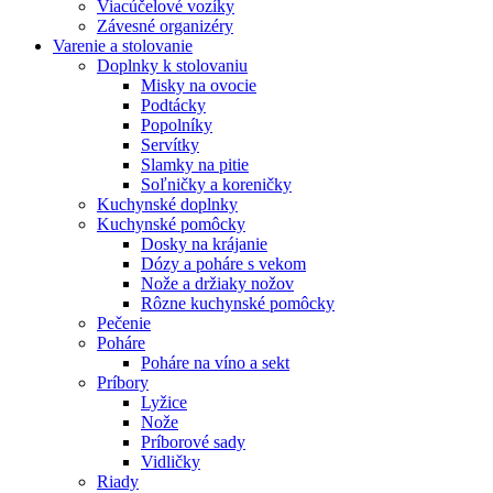
Viacúčelové vozíky
Závesné organizéry
Varenie a stolovanie
Doplnky k stolovaniu
Misky na ovocie
Podtácky
Popolníky
Servítky
Slamky na pitie
Soľničky a koreničky
Kuchynské doplnky
Kuchynské pomôcky
Dosky na krájanie
Dózy a poháre s vekom
Nože a držiaky nožov
Rôzne kuchynské pomôcky
Pečenie
Poháre
Poháre na víno a sekt
Príbory
Lyžice
Nože
Príborové sady
Vidličky
Riady