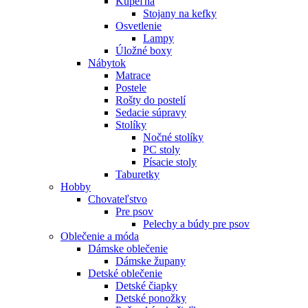
Kúpeľňa
Stojany na kefky
Osvetlenie
Lampy
Úložné boxy
Nábytok
Matrace
Postele
Rošty do postelí
Sedacie súpravy
Stolíky
Nočné stolíky
PC stoly
Písacie stoly
Taburetky
Hobby
Chovateľstvo
Pre psov
Pelechy a búdy pre psov
Oblečenie a móda
Dámske oblečenie
Dámske župany
Detské oblečenie
Detské čiapky
Detské ponožky