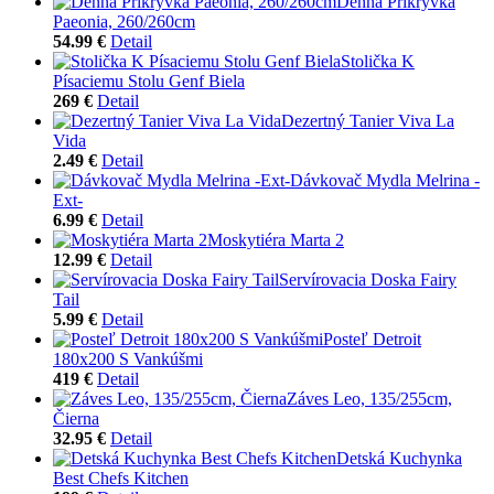
Denná Prikrývka
Paeonia, 260/260cm
54.99 €
Detail
Stolička K
Písaciemu Stolu Genf Biela
269 €
Detail
Dezertný Tanier Viva La
Vida
2.49 €
Detail
Dávkovač Mydla Melrina -
Ext-
6.99 €
Detail
Moskytiéra Marta 2
12.99 €
Detail
Servírovacia Doska Fairy
Tail
5.99 €
Detail
Posteľ Detroit
180x200 S Vankúšmi
419 €
Detail
Záves Leo, 135/255cm,
Čierna
32.95 €
Detail
Detská Kuchynka
Best Chefs Kitchen