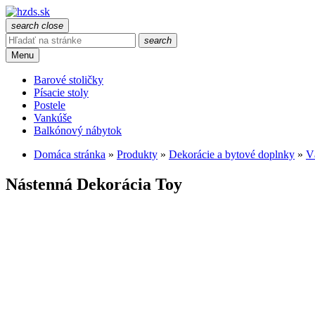
search
close
search
Menu
Barové stoličky
Písacie stoly
Postele
Vankúše
Balkónový nábytok
Domáca stránka
»
Produkty
»
Dekorácie a bytové doplnky
»
V
Nástenná Dekorácia Toy