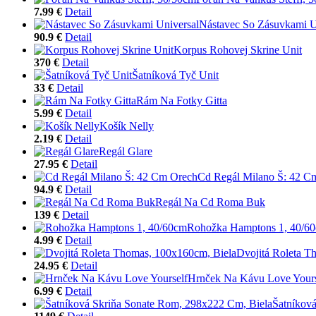
7.99 €
Detail
Nástavec So Zásuvkami U
90.9 €
Detail
Korpus Rohovej Skrine Unit
370 €
Detail
Šatníková Tyč Unit
33 €
Detail
Rám Na Fotky Gitta
5.99 €
Detail
Košík Nelly
2.19 €
Detail
Regál Glare
27.95 €
Detail
Cd Regál Milano Š: 42 C
94.9 €
Detail
Regál Na Cd Roma Buk
139 €
Detail
Rohožka Hamptons 1, 40/6
4.99 €
Detail
Dvojitá Roleta T
24.95 €
Detail
Hrnček Na Kávu Love Yours
6.99 €
Detail
Šatníkov