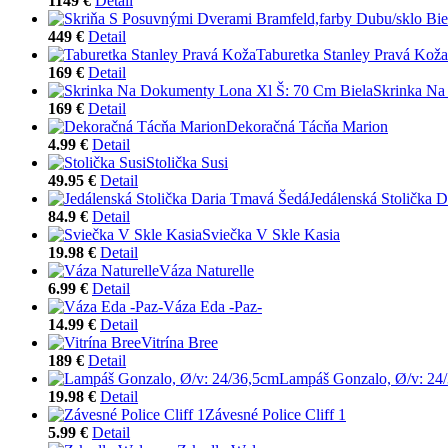
1149 €
Detail
449 €
Detail
Taburetka Stanley Pravá Koža
169 €
Detail
Skrinka Na
169 €
Detail
Dekoračná Tácňa Marion
4.99 €
Detail
Stolička Susi
49.95 €
Detail
Jedálenská Stolička 
84.9 €
Detail
Sviečka V Skle Kasia
19.98 €
Detail
Váza Naturelle
6.99 €
Detail
Váza Eda -Paz-
14.99 €
Detail
Vitrína Bree
189 €
Detail
Lampáš Gonzalo, Ø/v: 24
19.98 €
Detail
Závesné Police Cliff 1
5.99 €
Detail