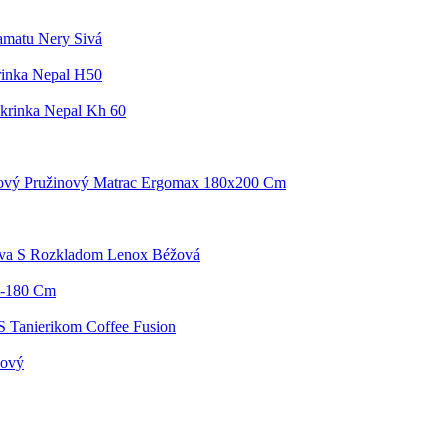
amatu Nery Sivá
inka Nepal H50
krinka Nepal Kh 60
kový Pružinový Matrac Ergomax 180x200 Cm
ava S Rozkladom Lenox Béžová
40-180 Cm
S Tanierikom Coffee Fusion
žový