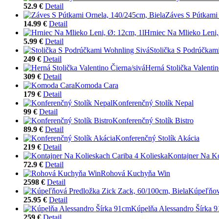
52.9 €
Detail
Záves S Pútkami 
14.99 €
Detail
Hrniec Na Mlieko Leni,
5.99 €
Detail
Stolička S Podrúčkam
249 €
Detail
Herná Stolička Valentin
309 €
Detail
Komoda Cara
179 €
Detail
Konferenčný Stolík Nepal
99 €
Detail
Konferenčný Stolík Bistro
89.9 €
Detail
Konferenčný Stolík Akácia
219 €
Detail
Kontajner Na Ko
72.9 €
Detail
Rohová Kuchyňa Win
2598 €
Detail
Kúpeľňová
25.95 €
Detail
Kúpelňa Alessandro Šírka 
259 €
Detail