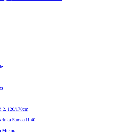
le
ms
d 2, 120/170cm
krinka Samoa H 40
a Milano