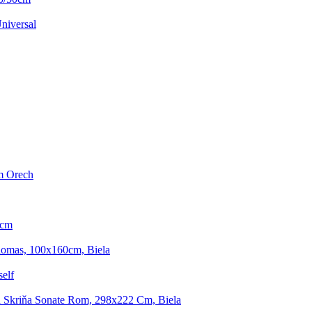
niversal
m Orech
0cm
homas, 100x160cm, Biela
elf
á Skriňa Sonate Rom, 298x222 Cm, Biela