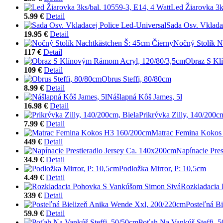
Led Žiarovka 3k
5.99 €
Detail
Sada Osv. Vklada
19.95 €
Detail
Nočný Stolík N
117 €
Detail
Obraz S Kl
109 €
Detail
Obrus Steffi, 80/80cm
8.99 €
Detail
Nášlapná Kôš James, 5l
16.98 €
Detail
Prikrývka Zilly, 140/200c
7.99 €
Detail
Matrac Femina Kokos
449 €
Detail
Napínacie Pre
34.9 €
Detail
Podložka Mirror, P: 10,5cm
4.49 €
Detail
Rozkladacia
339 €
Detail
Posteľná B
59.9 €
Detail
Poťah Na Vankúš Steffi, 