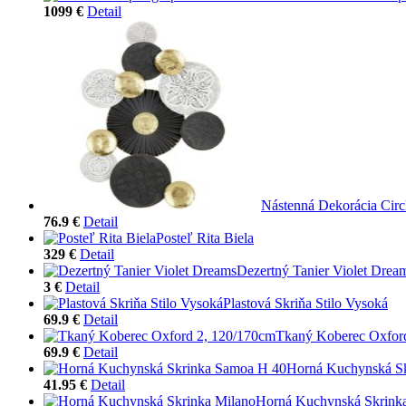
1099 €
Detail
Nástenná Dekorácia Circ
76.9 €
Detail
Posteľ Rita Biela
329 €
Detail
Dezertný Tanier Violet Drea
3 €
Detail
Plastová Skriňa Stilo Vysoká
69.9 €
Detail
Tkaný Koberec Oxfor
69.9 €
Detail
Horná Kuchynská S
41.95 €
Detail
Horná Kuchynská Skrink