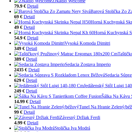
Zrkadlo Welcome
79.9 €
Detail
Barová Stolička Zo Z
69 €
Detail
Horná Kuchynská Skr
49 €
Detail
Horná Kuchynská S
54.9 €
Detail
Vysoká Komoda Dimitri
349 €
Detail
Taštič
389 €
Detail
Sedacia Zostava Imperio
2435 €
Detail
Sedacia Súpr
629 €
Detail
Jedálenský Stôl Luigi 1
249 €
Detail
Šálka Na Kávu 
14.99 €
Detail
Tunel Na Hranie Zelený/bé
99 €
Detail
Závesný Držiak Ferdi
4.99 €
Detail
Stolička Iva Modrá