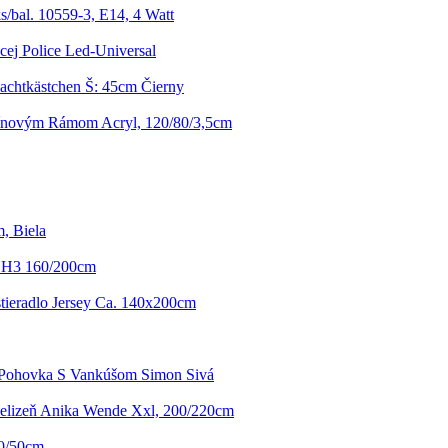
s/bal. 10559-3, E14, 4 Watt
cej Police Led-Universal
achtkästchen Š: 45cm Čierny
ínovým Rámom Acryl, 120/80/3,5cm
m, Biela
 H3 160/200cm
stieradlo Jersey Ca. 140x200cm
 Pohovka S Vankúšom Simon Sivá
ielizeň Anika Wende Xxl, 200/220cm
50/50cm