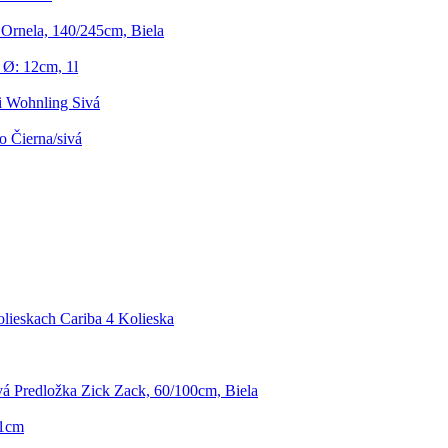
Ornela, 140/245cm, Biela
 Ø: 12cm, 1l
i Wohnling Sivá
o Čierna/sivá
lieskach Cariba 4 Kolieska
 Predložka Zick Zack, 60/100cm, Biela
91cm