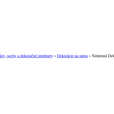
ázy, sochy a dekoračné predmety
»
Dekorácie na stenu
»
Nástenná Dek