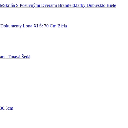
Skriňa S Posuvnými Dverami Bramfeld,farby Dubu/sklo Biele
 Dokumenty Lona Xl Š: 70 Cm Biela
Daria Tmavá Šedá
/36,5cm