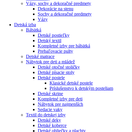
Vázy, sochy a dekoračné predmety
Dekorácie na stenu
Sochy a dekoračné predmety
Vázy
Detská izba
Bábätká
Detské postieľky
Detský textil
Kompletné izby pre bábätká
Prebaľovacie pulty
Detské matrace
Nábytok pre deti a mládež
Detské otočné stoličky
Detské písacie stoly
Detské postele
Klasické detské postele
Príslušenstvo k detským posteliam
Detské skrine
Kompletné izby pre deti
Nábytok pre najmenších
Sedacie vaky
Textil do detskej izby
Detské deky
Detské koberce
Detské obliečky a plachty