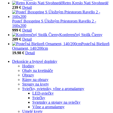
Retro Kreslo Nati Sivohnedé
239 €
Detail
Posteľ Boxspring S Úložným Priestorom Ravello 2 -
160x200
999 €
Detail
Konferenčný Stolík Čierny
209 €
Detail
Posteľná Bielizeň
Ornament, 140/200cm
19.98 €
Detail
Dekorácie a bytové doplnky
Hodiny
Obaly na kvetináče
Obrazy
Rámy na obrazy
Stojany na kvety
Sviečky, svietniky, vône a aromalampy
LED-sviečky
Sviečky
Svietniky a stojany na sviečky
Vône a aromalampy
Umelé kvety