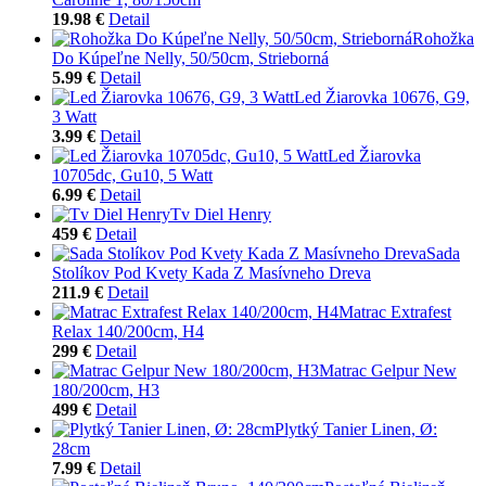
19.98 €
Detail
Rohožka
Do Kúpeľne Nelly, 50/50cm, Strieborná
5.99 €
Detail
Led Žiarovka 10676, G9,
3 Watt
3.99 €
Detail
Led Žiarovka
10705dc, Gu10, 5 Watt
6.99 €
Detail
Tv Diel Henry
459 €
Detail
Sada
Stolíkov Pod Kvety Kada Z Masívneho Dreva
211.9 €
Detail
Matrac Extrafest
Relax 140/200cm, H4
299 €
Detail
Matrac Gelpur New
180/200cm, H3
499 €
Detail
Plytký Tanier Linen, Ø:
28cm
7.99 €
Detail