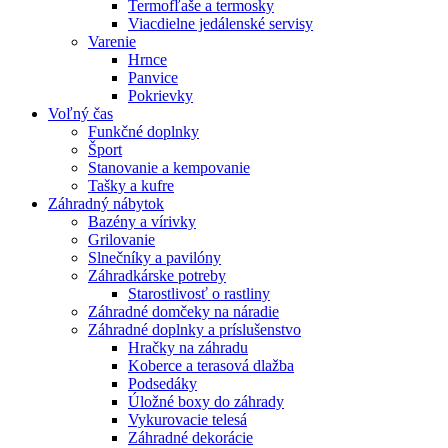
Termofľaše a termosky
Viacdielne jedálenské servisy
Varenie
Hrnce
Panvice
Pokrievky
Voľný čas
Funkčné doplnky
Šport
Stanovanie a kempovanie
Tašky a kufre
Záhradný nábytok
Bazény a vírivky
Grilovanie
Slnečníky a pavilóny
Záhradkárske potreby
Starostlivosť o rastliny
Záhradné domčeky na náradie
Záhradné doplnky a príslušenstvo
Hračky na záhradu
Koberce a terasová dlažba
Podsedáky
Úložné boxy do záhrady
Vykurovacie telesá
Záhradné dekorácie