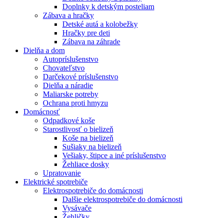
Doplnky k detským posteliam
Zábava a hračky
Detské autá a kolobežky
Hračky pre deti
Zábava na záhrade
Dielňa a dom
Autopríslušenstvo
Chovateľstvo
Darčekové príslušenstvo
Dielňa a náradie
Maliarske potreby
Ochrana proti hmyzu
Domácnosť
Odpadkové koše
Starostlivosť o bielizeň
Koše na bielizeň
Sušiaky na bielizeň
Vešiaky, štipce a iné príslušenstvo
Žehliace dosky
Upratovanie
Elektrické spotrebiče
Elektrospotrebiče do domácnosti
Dalšie elektrospotrebiče do domácnosti
Vysávače
Žehličky