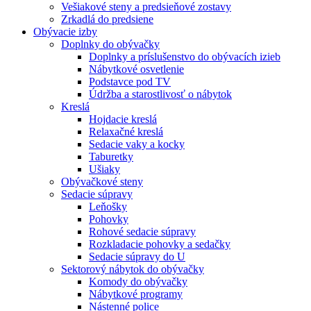
Vešiakové steny a predsieňové zostavy
Zrkadlá do predsiene
Obývacie izby
Doplnky do obývačky
Doplnky a príslušenstvo do obývacích izieb
Nábytkové osvetlenie
Podstavce pod TV
Údržba a starostlivosť o nábytok
Kreslá
Hojdacie kreslá
Relaxačné kreslá
Sedacie vaky a kocky
Taburetky
Ušiaky
Obývačkové steny
Sedacie súpravy
Leňošky
Pohovky
Rohové sedacie súpravy
Rozkladacie pohovky a sedačky
Sedacie súpravy do U
Sektorový nábytok do obývačky
Komody do obývačky
Nábytkové programy
Nástenné police