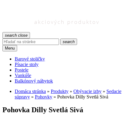
search
close
search
Menu
Barové stoličky
Písacie stoly
Postele
Vankúše
Balkónový nábytok
Domáca stránka
»
Produkty
»
Obývacie izby
»
Sedacie
súpravy
»
Pohovky
»
Pohovka Dilly Svetlá Sivá
Pohovka Dilly Svetlá Sivá