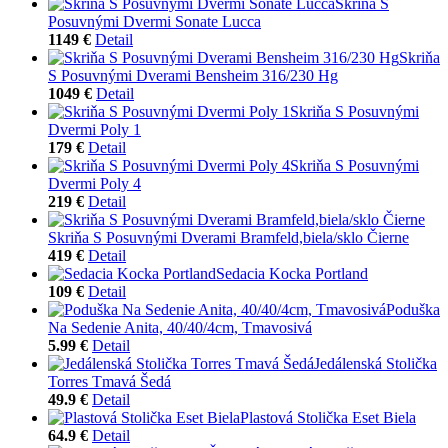
Skriňa S
Posuvnými Dvermi Sonate Lucca
1149 €
Detail
Skriňa
S Posuvnými Dverami Bensheim 316/230 Hg
1049 €
Detail
Skriňa S Posuvnými
Dvermi Poly 1
179 €
Detail
Skriňa S Posuvnými
Dvermi Poly 4
219 €
Detail
Skriňa S Posuvnými Dverami Bramfeld,biela/sklo Čierne
419 €
Detail
Sedacia Kocka Portland
109 €
Detail
Poduška
Na Sedenie Anita, 40/40/4cm, Tmavosivá
5.99 €
Detail
Jedálenská Stolička
Torres Tmavá Šedá
49.9 €
Detail
Plastová Stolička Eset Biela
64.9 €
Detail