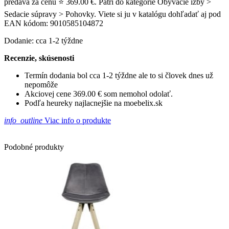
predáva za cenu ⭐ 369.00 €. Patrí do kategórie Obývacie izby >
Sedacie súpravy > Pohovky. Viete si ju v katalógu dohľadať aj pod
EAN kódom: 9010585104872
Dodanie: cca 1-2 týždne
Recenzie, skúsenosti
Termín dodania bol cca 1-2 týždne ale to si človek dnes už
nepomôže
Akciovej cene 369.00 € som nemohol odolať.
Podľa heureky najlacnejšie na moebelix.sk
info_outline
Viac info o produkte
Podobné produkty