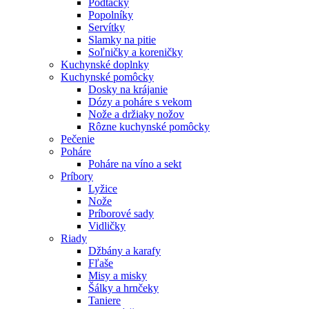
Podtácky
Popolníky
Servítky
Slamky na pitie
Soľničky a koreničky
Kuchynské doplnky
Kuchynské pomôcky
Dosky na krájanie
Dózy a poháre s vekom
Nože a držiaky nožov
Rôzne kuchynské pomôcky
Pečenie
Poháre
Poháre na víno a sekt
Príbory
Lyžice
Nože
Príborové sady
Vidličky
Riady
Džbány a karafy
Fľaše
Misy a misky
Šálky a hrnčeky
Taniere