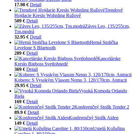
17.98 €
Detail
Trendové
Hojdacie Kreslo Wohnling Ružové
509 €
Detail
Záves Leo, 135/255cm,
Tm.modrá
32.95 €
Detail
Herná Stolička
Levelone S Bluetooth
289 €
Detail
Kancelárske
Kreslo Bigboss Svetlohnedé
369 €
Detail
Koberec S Vysokým Vlasom Nemo 3, 120/170cm, Antracit
29.95 €
Detail
Vysoká Komoda Orlando
Biela
169 €
Detail
Konferenčný Stolík Tender 2
89.9 €
Detail
Konferenčný Stolík Aiden
149 €
Detail
Umelá Kožušina
Caroline 1, 80/150cm