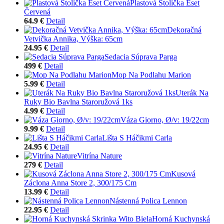
Plastová Stolička Eset
Červená
64.9 €
Detail
Dekoračná
Vetvička Annika, Výška: 65cm
24.95 €
Detail
Sedacia Súprava Parga
499 €
Detail
Mop Na Podlahu Marion
5.99 €
Detail
Uterák Na
Ruky Bio Bavlna Staroružová 1ks
4.99 €
Detail
Váza Giorno, Ø/v: 19/22cm
9.99 €
Detail
Lišta S Háčikmi Carla
24.95 €
Detail
Vitrína Nature
279 €
Detail
Kusová
Záclona Anna Store 2, 300/175 Cm
13.99 €
Detail
Nástenná Polica Lennon
22.95 €
Detail
Horná Kuchynská