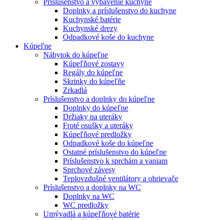
Príslušenstvo a vybavenie kuchyne
Doplnky a príslušenstvo do kuchyne
Kuchynské batérie
Kuchynské drezy
Odpadkové koše do kuchyne
Kúpeľne
Nábytok do kúpeľne
Kúpeľňové zostavy
Regály do kúpeľne
Skrinky do kúpeľňe
Zrkadlá
Príslušenstvo a doplnky do kúpeľne
Doplnky do kúpeľne
Držiaky na uteráky
Froté osušky a uteráky
Kúpeľňové predložky
Odpadkové koše do kúpeľne
Ostatné príslušenstvo do kúpeľne
Príslušenstvo k sprchám a vaniam
Sprchové závesy
Teplovzdušné ventilátory a ohrievače
Príslušenstvo a doplnky na WC
Doplnky na WC
WC predložky
Umývadlá a kúpeľňové batérie