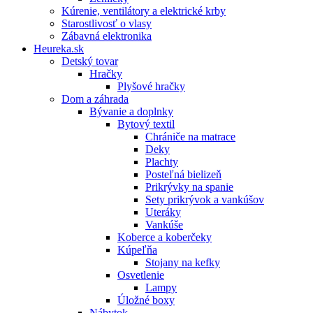
Kúrenie, ventilátory a elektrické krby
Starostlivosť o vlasy
Zábavná elektronika
Heureka.sk
Detský tovar
Hračky
Plyšové hračky
Dom a záhrada
Bývanie a doplnky
Bytový textil
Chrániče na matrace
Deky
Plachty
Posteľná bielizeň
Prikrývky na spanie
Sety prikrývok a vankúšov
Uteráky
Vankúše
Koberce a koberčeky
Kúpeľňa
Stojany na kefky
Osvetlenie
Lampy
Úložné boxy
Nábytok