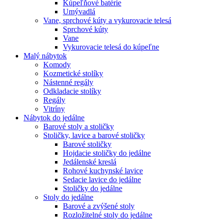
Kúpeľňové batérie
Umývadlá
Vane, sprchové kúty a vykurovacie telesá
Sprchové kúty
Vane
Vykurovacie telesá do kúpeľne
Malý nábytok
Komody
Kozmetické stolíky
Nástenné regály
Odkladacie stolíky
Regály
Vitríny
Nábytok do jedálne
Barové stoly a stoličky
Stoličky, lavice a barové stoličky
Barové stoličky
Hojdacie stoličky do jedálne
Jedálenské kreslá
Rohové kuchynské lavice
Sedacie lavice do jedálne
Stoličky do jedálne
Stoly do jedálne
Barové a zvýšené stoly
Rozložitelné stoly do jedálne