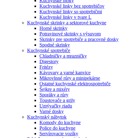
Kuchynské bloky
Kuchynské linky bez spotrebičov
Kuchynské linky so spotrebičmi
Kuchynské linky v tvare L
Kuchynské skrinky a sektorové kuchyne
Horné skrinky
Potravinové skrinky s výsuvom
Skrinky pre spotrebiče a pracovné dosky
Spodné skrinky
Kuchynské spotrebiče
Chladničky a mrazničky
Digestory
Fritézy
Kávovary a varné kanvice
Mikrovlnné rúry a minipekárne
Ostatné kuchynské elektrospotrebiče
Šejkre a mixéry
Sporáky a rúry
Toustovače a grily
Umývačky riadu
Varné dosky
Kuchynský nábytok
Komody do kuchyne
Police do kuchyne
Servírovacie vozíky