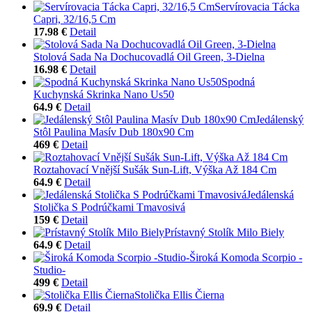
Servírovacia Tácka
Capri, 32/16,5 Cm
17.98 €
Detail
Stolová Sada Na Dochucovadlá Oil Green, 3-Dielna
16.98 €
Detail
Spodná
Kuchynská Skrinka Nano Us50
64.9 €
Detail
Jedálenský
Stôl Paulina Masív Dub 180x90 Cm
469 €
Detail
Roztahovací Vnější Sušák Sun-Lift, Výška Až 184 Cm
64.9 €
Detail
Jedálenská
Stolička S Podrúčkami Tmavosivá
159 €
Detail
Prístavný Stolík Milo Biely
64.9 €
Detail
Široká Komoda Scorpio -
Studio-
499 €
Detail
Stolička Ellis Čierna
69.9 €
Detail