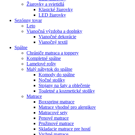
Žiarovky a svietidlá
Klasické žiarovky
LED žiarovky
Sezónny tovar
Leto
Vianočná výzdoba a doplnky
Vianočné dekorácie
Vianočný textil
Spálne
Chrániče matraca a toppery
Kompletné spálne
Lamelové rošty
Malý nábytok do spálne
Komody do spálne
Nočné stolíky
Stojany na šaty a oblečenie
Toaletné a kozmetické stolíky
Matrace
Boxspring matrace
Matrace vhodné pro alergikov
Matracové sety
Penové matrace
Pružinové matrace
Skladacie matrace pre hostí
Vrchné matrace