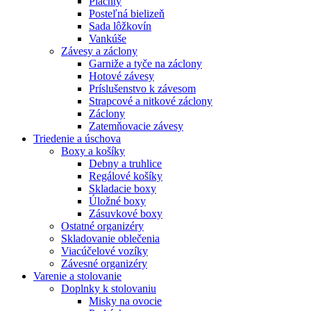
Plachty
Posteľná bielizeň
Sada lôžkovín
Vankúše
Závesy a záclony
Garniže a tyče na záclony
Hotové závesy
Príslušenstvo k závesom
Strapcové a nitkové záclony
Záclony
Zatemňovacie závesy
Triedenie a úschova
Boxy a košíky
Debny a truhlice
Regálové košíky
Skladacie boxy
Úložné boxy
Zásuvkové boxy
Ostatné organizéry
Skladovanie oblečenia
Viacúčelové vozíky
Závesné organizéry
Varenie a stolovanie
Doplnky k stolovaniu
Misky na ovocie