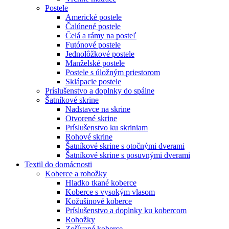
Postele
Americké postele
Čalúnené postele
Čelá a rámy na posteľ
Futónové postele
Jednolôžkové postele
Manželské postele
Postele s úložným priestorom
Sklápacie postele
Príslušenstvo a doplnky do spálne
Šatníkové skrine
Nadstavce na skrine
Otvorené skrine
Príslušenstvo ku skriniam
Rohové skrine
Šatníkové skrine s otočnými dverami
Šatníkové skrine s posuvnými dverami
Textil do domácnosti
Koberce a rohožky
Hladko tkané koberce
Koberce s vysokým vlasom
Kožušinové koberce
Príslušenstvo a doplnky ku kobercom
Rohožky
Zošívané koberce