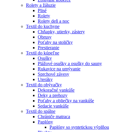
Rolety a žáluzie
Plisé
Rolety
Rolety deň a noc
Textil do kuchyne
Chňapky, utierky, zástery
Obrusy
Poťahy na stoličky
Prestieranie
Textil do kúpeľne
Osušky
Plážové osušky a osušky do sauny
Rukavice na umývanie
Sprchové závesy
Uteráky
Textil do obývačky
Dekoračné vankúše
Deky a prehozy
Poťahy a obliečky na vankúše
Sedacie vankúše
Textil do spálne
Chrániče matraca
Paplóny
Paplóny so syntetickou výplňou