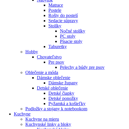
Matrace
Postele
Rošty do postelí
Sedacie súpravy
Stolíky
Nočné stolíky
PC stoly
Písacie stoly
Taburetky
Hobby
Chovateľstvo
Pre psov
Pelechy a búdy pre psov
Oblečenie a móda
Dámske oblečenie
Dámske župany
Detské oblečenie
Detské čiapky
Detské ponožky
Pyžamká a košieľky
Podložky a stojany k notebookom
Kuchyne
Kuchyne na mieru
Kuchynské linky a bloky