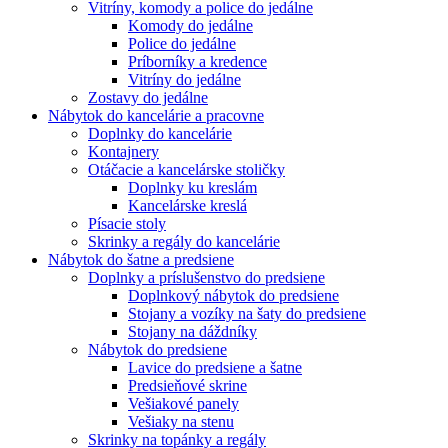
Vitríny, komody a police do jedálne
Komody do jedálne
Police do jedálne
Príborníky a kredence
Vitríny do jedálne
Zostavy do jedálne
Nábytok do kancelárie a pracovne
Doplnky do kancelárie
Kontajnery
Otáčacie a kancelárske stoličky
Doplnky ku kreslám
Kancelárske kreslá
Písacie stoly
Skrinky a regály do kancelárie
Nábytok do šatne a predsiene
Doplnky a príslušenstvo do predsiene
Doplnkový nábytok do predsiene
Stojany a vozíky na šaty do predsiene
Stojany na dáždníky
Nábytok do predsiene
Lavice do predsiene a šatne
Predsieňové skrine
Vešiakové panely
Vešiaky na stenu
Skrinky na topánky a regály