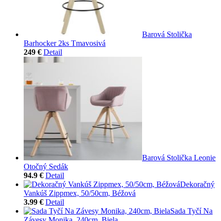
Barová Stolička
Barhocker 2ks Tmavosivá
249 €
Detail
Barová Stolička Leonie
Otočný Sedák
94.9 €
Detail
Dekoračný
Vankúš Zippmex, 50/50cm, Béžová
3.99 €
Detail
Sada Tyčí Na
Závesy Monika, 240cm, Biela