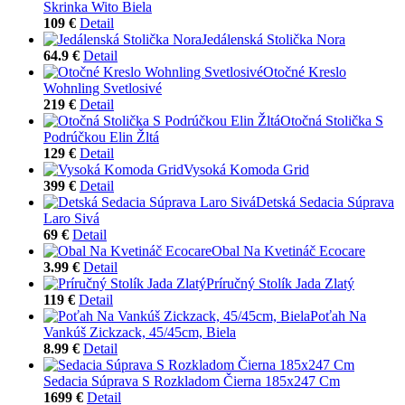
Skrinka Wito Biela
109 €
Detail
Jedálenská Stolička Nora
64.9 €
Detail
Otočné Kreslo
Wohnling Svetlosivé
219 €
Detail
Otočná Stolička S
Podrúčkou Elin Žltá
129 €
Detail
Vysoká Komoda Grid
399 €
Detail
Detská Sedacia Súprava
Laro Sivá
69 €
Detail
Obal Na Kvetináč Ecocare
3.99 €
Detail
Príručný Stolík Jada Zlatý
119 €
Detail
Poťah Na
Vankúš Zickzack, 45/45cm, Biela
8.99 €
Detail
Sedacia Súprava S Rozkladom Čierna 185x247 Cm
1699 €
Detail