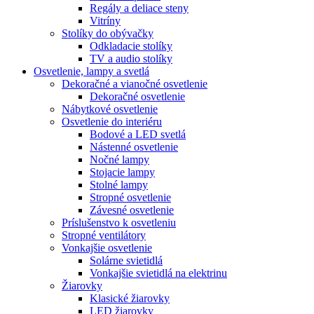
Regály a deliace steny
Vitríny
Stolíky do obývačky
Odkladacie stolíky
TV a audio stolíky
Osvetlenie, lampy a svetlá
Dekoračné a vianočné osvetlenie
Dekoračné osvetlenie
Nábytkové osvetlenie
Osvetlenie do interiéru
Bodové a LED svetlá
Nástenné osvetlenie
Nočné lampy
Stojacie lampy
Stolné lampy
Stropné osvetlenie
Závesné osvetlenie
Príslušenstvo k osvetleniu
Stropné ventilátory
Vonkajšie osvetlenie
Solárne svietidlá
Vonkajšie svietidlá na elektrinu
Žiarovky
Klasické žiarovky
LED žiarovky