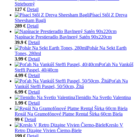
Strieborný
127 €
Detail
Písací Stôl Z Dreva
Sheesham Bagli
289 €
Detail
Napínacie Prestieradlo Bavlnený Satén 90x220cm
39.9 €
Detail
Pohár Na Sekt Earth
Tones, 280ml
3.99 €
Detail
Poťah Na Vankúš
Steffi Paspel, 40/40cm
4.99 €
Detail
Poťah Na
Vankúš Steffi Paspel, 50/50cm, Žltá
6.99 €
Detail
Tienidlo Na Svetlo Valentina
1.99 €
Detail
Regál Na Gramofónové Platne Rental Šírka 60cm Biela
99 €
Detail
Kreslo V
Retro Dizajne Vivien Čierno-Biele
199 €
Detail