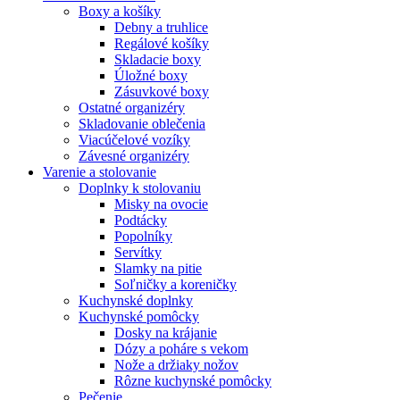
Boxy a košíky
Debny a truhlice
Regálové košíky
Skladacie boxy
Úložné boxy
Zásuvkové boxy
Ostatné organizéry
Skladovanie oblečenia
Viacúčelové vozíky
Závesné organizéry
Varenie a stolovanie
Doplnky k stolovaniu
Misky na ovocie
Podtácky
Popolníky
Servítky
Slamky na pitie
Soľničky a koreničky
Kuchynské doplnky
Kuchynské pomôcky
Dosky na krájanie
Dózy a poháre s vekom
Nože a držiaky nožov
Rôzne kuchynské pomôcky
Pečenie