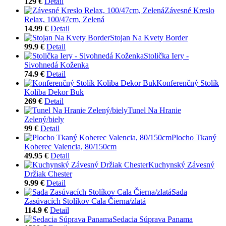
129 €
Detail
Závesné Kreslo
Relax, 100/47cm, Zelená
14.99 €
Detail
Stojan Na Kvety Border
99.9 €
Detail
Stolička Iery -
Sivohnedá Koženka
74.9 €
Detail
Konferenčný Stolík
Koliba Dekor Buk
269 €
Detail
Tunel Na Hranie
Zelený/biely
99 €
Detail
Plocho Tkaný
Koberec Valencia, 80/150cm
49.95 €
Detail
Kuchynský Závesný
Držiak Chester
9.99 €
Detail
Sada
Zasúvacích Stolíkov Cala Čierna/zlatá
114.9 €
Detail
Sedacia Súprava Panama