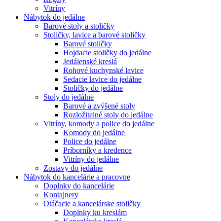
Vitríny
Nábytok do jedálne
Barové stoly a stoličky
Stoličky, lavice a barové stoličky
Barové stoličky
Hojdacie stoličky do jedálne
Jedálenské kreslá
Rohové kuchynské lavice
Sedacie lavice do jedálne
Stoličky do jedálne
Stoly do jedálne
Barové a zvýšené stoly
Rozložitelné stoly do jedálne
Vitríny, komody a police do jedálne
Komody do jedálne
Police do jedálne
Príborníky a kredence
Vitríny do jedálne
Zostavy do jedálne
Nábytok do kancelárie a pracovne
Doplnky do kancelárie
Kontajnery
Otáčacie a kancelárske stoličky
Doplnky ku kreslám