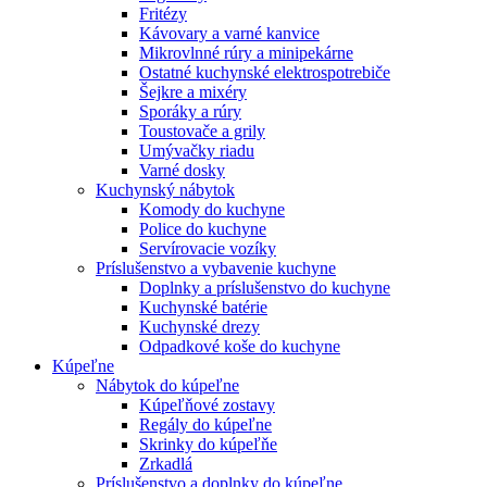
Fritézy
Kávovary a varné kanvice
Mikrovlnné rúry a minipekárne
Ostatné kuchynské elektrospotrebiče
Šejkre a mixéry
Sporáky a rúry
Toustovače a grily
Umývačky riadu
Varné dosky
Kuchynský nábytok
Komody do kuchyne
Police do kuchyne
Servírovacie vozíky
Príslušenstvo a vybavenie kuchyne
Doplnky a príslušenstvo do kuchyne
Kuchynské batérie
Kuchynské drezy
Odpadkové koše do kuchyne
Kúpeľne
Nábytok do kúpeľne
Kúpeľňové zostavy
Regály do kúpeľne
Skrinky do kúpeľňe
Zrkadlá
Príslušenstvo a doplnky do kúpeľne