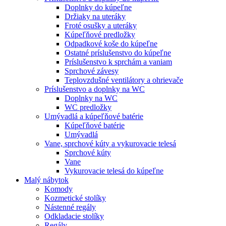
Doplnky do kúpeľne
Držiaky na uteráky
Froté osušky a uteráky
Kúpeľňové predložky
Odpadkové koše do kúpeľne
Ostatné príslušenstvo do kúpeľne
Príslušenstvo k sprchám a vaniam
Sprchové závesy
Teplovzdušné ventilátory a ohrievače
Príslušenstvo a doplnky na WC
Doplnky na WC
WC predložky
Umývadlá a kúpeľňové batérie
Kúpeľňové batérie
Umývadlá
Vane, sprchové kúty a vykurovacie telesá
Sprchové kúty
Vane
Vykurovacie telesá do kúpeľne
Malý nábytok
Komody
Kozmetické stolíky
Nástenné regály
Odkladacie stolíky
Regály