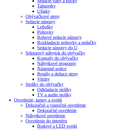
Sedacie vaky a kocky
Taburetky
Ušiaky
Obývačkové steny
Sedacie súpravy
Leňošky
Pohovky
Rohové sedacie súpravy
Rozkladacie pohovky a sedačky
Sedacie súpravy do U
Sektorový nábytok do obývačky
Komody do obývačky
Nábytkové programy
Nástenné police
Regály a deliace steny
Vitríny
Stolíky do obývačky
Odkladacie stolíky
TV a audio stolíky
Osvetlenie, lampy a svetlá
Dekoračné a vianočné osvetlenie
Dekoračné osvetlenie
Nábytkové osvetlenie
Osvetlenie do interiéru
Bodové a LED svetlá