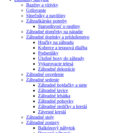
Bazény a vírivky
Grilovanie
Slnečníky a pavilóny
Záhradkárske potreby
Starostlivosť o rastliny
Záhradné domčeky na náradie
Záhradné doplnky a príslušenstvo
Hračky na záhradu
Koberce a terasová dlažba
Podsedáky
Úložné boxy do záhrady
Vykurovacie telesá
Záhradné dekorácie
Záhradné osvetlenie
Záhradné sedenie
Záhradné hojdačky a siete
Záhradné lavice
Záhradné lehátka
Záhradné pohovky
Záhradné stoličky a kreslá
Závesné kreslá
Záhradné stoly
Záhradné zostavy
Balkónový nábytok