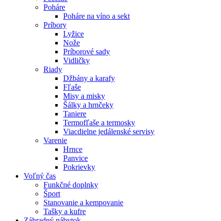
Poháre
Poháre na víno a sekt
Príbory
Lyžice
Nože
Príborové sady
Vidličky
Riady
Džbány a karafy
Fľaše
Misy a misky
Šálky a hrnčeky
Taniere
Termofľaše a termosky
Viacdielne jedálenské servisy
Varenie
Hrnce
Panvice
Pokrievky
Voľný čas
Funkčné doplnky
Šport
Stanovanie a kempovanie
Tašky a kufre
Záhradný nábytok