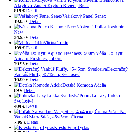
Rohová
Akrylová Vaňa S Krytom Riviera, Biela
819 €
Detail
Vešiakový Panel Senex
19.95 €
Detail
Nástenná Polica Kashmir
New
34.95 €
Detail
Vitrína Tokio
199 €
Detail
Vôňa Do Bytu
Aquatic Freshness, 500ml
29.95 €
Detail
Dekoračný
Vankúš Fluffy, 45/45cm, Svetlosivá
10.99 €
Detail
Detská Komoda Adelia
89 €
Detail
Pohovka Lazy Lukka
Svetlosivá
409 €
Detail
Poťah Na
Vankúš Mary Stick, 45/45cm, Čierna
7.99 €
Detail
Kreslo Filip Tyrkis