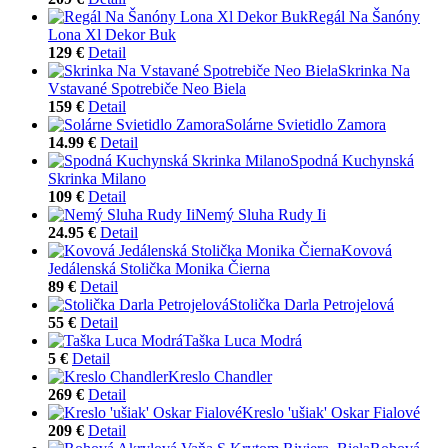
Regál Na Šanóny
Lona Xl Dekor Buk
129 €
Detail
Skrinka Na
Vstavané Spotrebiče Neo Biela
159 €
Detail
Solárne Svietidlo Zamora
14.99 €
Detail
Spodná Kuchynská
Skrinka Milano
109 €
Detail
Nemý Sluha Rudy Ii
24.95 €
Detail
Kovová
Jedálenská Stolička Monika Čierna
89 €
Detail
Stolička Darla Petrojelová
55 €
Detail
Taška Luca Modrá
5 €
Detail
Kreslo Chandler
269 €
Detail
Kreslo 'ušiak' Oskar Fialové
209 €
Detail