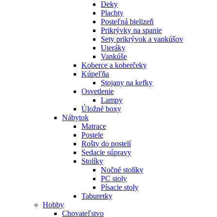
Deky
Plachty
Posteľná bielizeň
Prikrývky na spanie
Sety prikrývok a vankúšov
Uteráky
Vankúše
Koberce a koberčeky
Kúpeľňa
Stojany na kefky
Osvetlenie
Lampy
Úložné boxy
Nábytok
Matrace
Postele
Rošty do postelí
Sedacie súpravy
Stolíky
Nočné stolíky
PC stoly
Písacie stoly
Taburetky
Hobby
Chovateľstvo