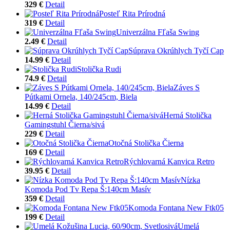
329 €
Detail
Posteľ Rita Prírodná
319 €
Detail
Univerzálna Fľaša Swing
2.49 €
Detail
Súprava Okrúhlych Tyčí Cap
14.99 €
Detail
Stolička Rudi
74.9 €
Detail
Záves S
Pútkami Ornela, 140/245cm, Biela
14.99 €
Detail
Herná Stolička
Gamingstuhl Čierna/sivá
229 €
Detail
Otočná Stolička Čierna
169 €
Detail
Rýchlovarná Kanvica Retro
39.95 €
Detail
Nízka
Komoda Pod Tv Repa Š:140cm Masív
359 €
Detail
Komoda Fontana New Ftk05
199 €
Detail
Umelá