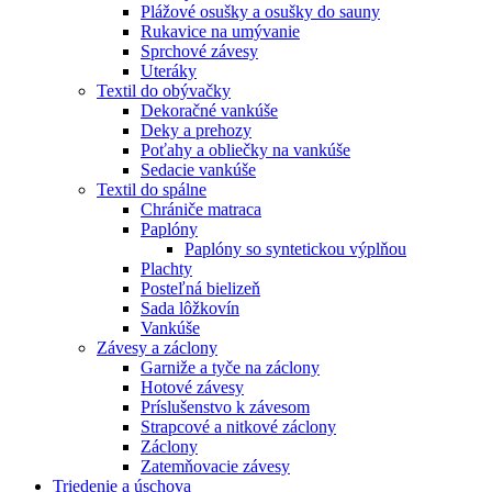
Plážové osušky a osušky do sauny
Rukavice na umývanie
Sprchové závesy
Uteráky
Textil do obývačky
Dekoračné vankúše
Deky a prehozy
Poťahy a obliečky na vankúše
Sedacie vankúše
Textil do spálne
Chrániče matraca
Paplóny
Paplóny so syntetickou výplňou
Plachty
Posteľná bielizeň
Sada lôžkovín
Vankúše
Závesy a záclony
Garniže a tyče na záclony
Hotové závesy
Príslušenstvo k závesom
Strapcové a nitkové záclony
Záclony
Zatemňovacie závesy
Triedenie a úschova