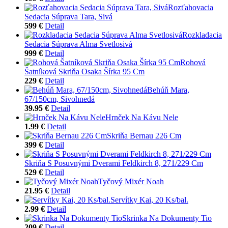
Rozťahovacia
Sedacia Súprava Tara, Sivá
599 €
Detail
Rozkladacia
Sedacia Súprava Alma Svetlosivá
999 €
Detail
Rohová
Šatníková Skriňa Osaka Šírka 95 Cm
229 €
Detail
Behúň Mara,
67/150cm, Sivohnedá
39.95 €
Detail
Hrnček Na Kávu Nele
1.99 €
Detail
Skriňa Bernau 226 Cm
399 €
Detail
Skriňa S Posuvnými Dverami Feldkirch 8, 271/229 Cm
529 €
Detail
Tyčový Mixér Noah
21.95 €
Detail
Servítky Kai, 20 Ks/bal.
2.99 €
Detail
Skrinka Na Dokumenty Tio
209 €
Detail