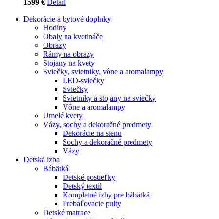
1599 €
Detail
Dekorácie a bytové doplnky
Hodiny
Obaly na kvetináče
Obrazy
Rámy na obrazy
Stojany na kvety
Sviečky, svietniky, vône a aromalampy
LED-sviečky
Sviečky
Svietniky a stojany na sviečky
Vône a aromalampy
Umelé kvety
Vázy, sochy a dekoračné predmety
Dekorácie na stenu
Sochy a dekoračné predmety
Vázy
Detská izba
Bábätká
Detské postieľky
Detský textil
Kompletné izby pre bábätká
Prebaľovacie pulty
Detské matrace