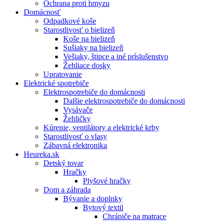
Ochrana proti hmyzu
Domácnosť
Odpadkové koše
Starostlivosť o bielizeň
Koše na bielizeň
Sušiaky na bielizeň
Vešiaky, štipce a iné príslušenstvo
Žehliace dosky
Upratovanie
Elektrické spotrebiče
Elektrospotrebiče do domácnosti
Dalšie elektrospotrebiče do domácnosti
Vysávače
Žehličky
Kúrenie, ventilátory a elektrické krby
Starostlivosť o vlasy
Zábavná elektronika
Heureka.sk
Detský tovar
Hračky
Plyšové hračky
Dom a záhrada
Bývanie a doplnky
Bytový textil
Chrániče na matrace