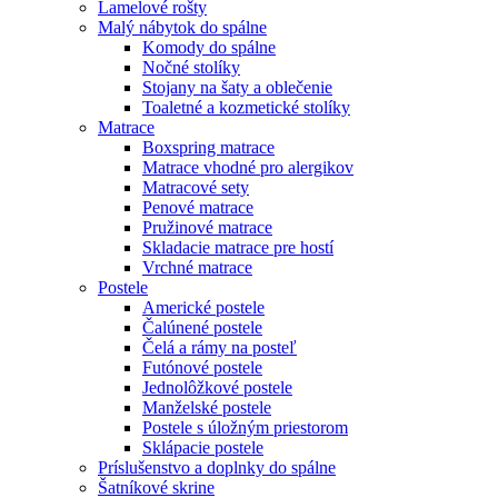
Lamelové rošty
Malý nábytok do spálne
Komody do spálne
Nočné stolíky
Stojany na šaty a oblečenie
Toaletné a kozmetické stolíky
Matrace
Boxspring matrace
Matrace vhodné pro alergikov
Matracové sety
Penové matrace
Pružinové matrace
Skladacie matrace pre hostí
Vrchné matrace
Postele
Americké postele
Čalúnené postele
Čelá a rámy na posteľ
Futónové postele
Jednolôžkové postele
Manželské postele
Postele s úložným priestorom
Sklápacie postele
Príslušenstvo a doplnky do spálne
Šatníkové skrine