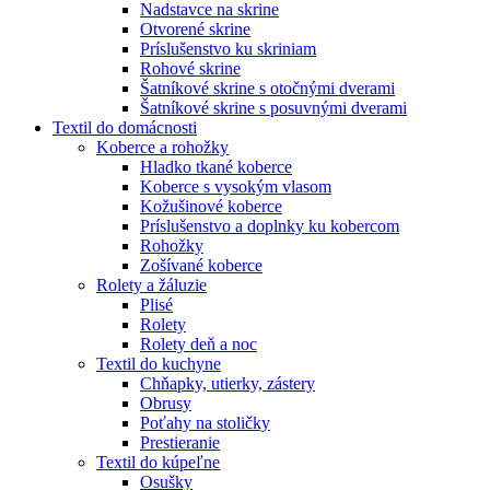
Nadstavce na skrine
Otvorené skrine
Príslušenstvo ku skriniam
Rohové skrine
Šatníkové skrine s otočnými dverami
Šatníkové skrine s posuvnými dverami
Textil do domácnosti
Koberce a rohožky
Hladko tkané koberce
Koberce s vysokým vlasom
Kožušinové koberce
Príslušenstvo a doplnky ku kobercom
Rohožky
Zošívané koberce
Rolety a žáluzie
Plisé
Rolety
Rolety deň a noc
Textil do kuchyne
Chňapky, utierky, zástery
Obrusy
Poťahy na stoličky
Prestieranie
Textil do kúpeľne
Osušky