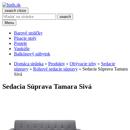
search
close
search
Menu
Barové stoličky
Písacie stoly
Postele
Vankúše
Balkónový nábytok
Domáca stránka
»
Produkty
»
Obývacie izby
»
Sedacie
súpravy
»
Rohové sedacie súpravy
»
Sedacia Súprava Tamara
Sivá
Sedacia Súprava Tamara Sivá