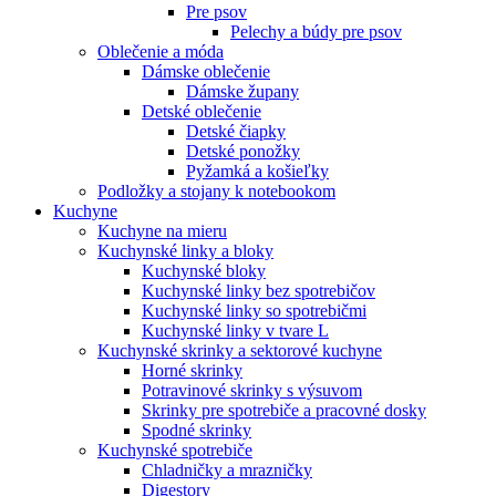
Pre psov
Pelechy a búdy pre psov
Oblečenie a móda
Dámske oblečenie
Dámske župany
Detské oblečenie
Detské čiapky
Detské ponožky
Pyžamká a košieľky
Podložky a stojany k notebookom
Kuchyne
Kuchyne na mieru
Kuchynské linky a bloky
Kuchynské bloky
Kuchynské linky bez spotrebičov
Kuchynské linky so spotrebičmi
Kuchynské linky v tvare L
Kuchynské skrinky a sektorové kuchyne
Horné skrinky
Potravinové skrinky s výsuvom
Skrinky pre spotrebiče a pracovné dosky
Spodné skrinky
Kuchynské spotrebiče
Chladničky a mrazničky
Digestory