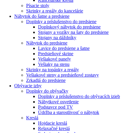
Kancelárske kreslá
Písacie stoly
Skrinky a regály do kancelárie
Nábytok do šatne a predsiene
Doplnky a príslušenstvo do predsiene
Doplnkový nábytok do predsiene
Stojany a vozíky na šaty do predsiene
Stojany na dáždníky
Nábytok do predsiene
Lavice do predsiene a šatne
Predsieňové skrine
Vešiakové panely
Vešiaky na stenu
Skrinky na topánky a regály
Vešiakové steny a predsieňové zostavy
Zrkadlá do predsiene
Obývacie izby
Doplnky do obývačky
Doplnky a príslušenstvo do obývacích izieb
Nábytkové osvetlenie
Podstavce pod TV
Údržba a starostlivosť o nábytok
Kreslá
Hojdacie kreslá
Relaxačné kreslá