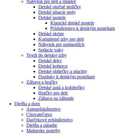
Nábytok pre deti a mládež
Detské otočné stoličky
Detské písacie stoly
Detské postele
Klasické detské postele
Príslušenstvo k detským posteliam
Detské skrine
Kompletné izby pre deti
Nábytok pre najmenších
Sedacie vaky
Textil do detskej izby
Detské deky
Detské koberce
Detské obliečky a plachty
Doplnky k detským posteliam
Zábava a hračky
Detské autá a kolobežky
Hračky pre deti
Zábava na záhrade
Dielňa a dom
Autopríslušenstvo
Chovateľstvo
Darčekové príslušenstvo
Dielňa a náradie
Maliarske potreby