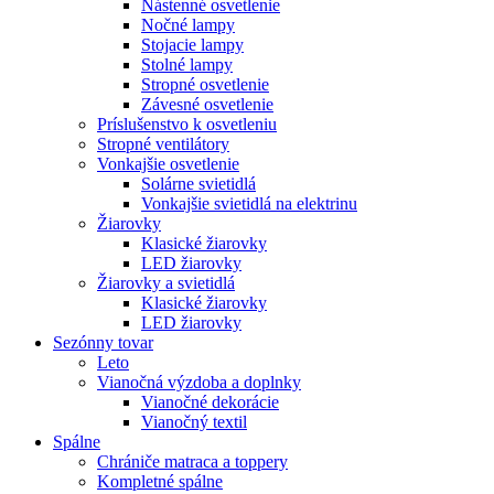
Nástenné osvetlenie
Nočné lampy
Stojacie lampy
Stolné lampy
Stropné osvetlenie
Závesné osvetlenie
Príslušenstvo k osvetleniu
Stropné ventilátory
Vonkajšie osvetlenie
Solárne svietidlá
Vonkajšie svietidlá na elektrinu
Žiarovky
Klasické žiarovky
LED žiarovky
Žiarovky a svietidlá
Klasické žiarovky
LED žiarovky
Sezónny tovar
Leto
Vianočná výzdoba a doplnky
Vianočné dekorácie
Vianočný textil
Spálne
Chrániče matraca a toppery
Kompletné spálne