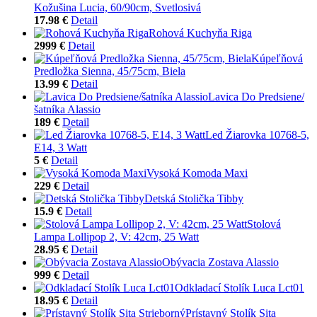
Kožušina Lucia, 60/90cm, Svetlosivá
17.98 €
Detail
Rohová Kuchyňa Riga
2999 €
Detail
Kúpeľňová
Predložka Sienna, 45/75cm, Biela
13.99 €
Detail
Lavica Do Predsiene/
šatníka Alassio
189 €
Detail
Led Žiarovka 10768-5,
E14, 3 Watt
5 €
Detail
Vysoká Komoda Maxi
229 €
Detail
Detská Stolička Tibby
15.9 €
Detail
Stolová
Lampa Lollipop 2, V: 42cm, 25 Watt
28.95 €
Detail
Obývacia Zostava Alassio
999 €
Detail
Odkladací Stolík Luca Lct01
18.95 €
Detail
Prístavný Stolík Sita