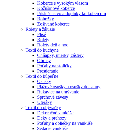
Koberce s vysokým vlasom
Kožušinové koberce
Príslušenstvo a doplnky ku kobercom
Rohožky
Zošívané koberce
Rolety a žáluzie
Plisé
Rolety
Rolety deň a noc
Textil do kuchyne
Chňapky, utierky, zástery
Obrusy
Poťahy na stoličky
Prestieranie
Textil do kúpeľne
Osušky
Plážové osušky a osušky do sauny
Rukavice na umývanie
Sprchové závesy
Uteráky
Textil do obývačky
Dekoračné vankúše
Deky a prehozy
Poťahy a obliečky na vankúše
Sedacie vankúše