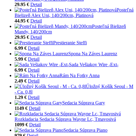
29.95 €
Detail
Posteľná
Bielizeň Alex Uni, 140/200cm, Platinová
44.95 €
Detail
Posteľná Bielizeň
Mandy, 140/200cm
29.95 €
Detail
Prestieranie Steffi
6.99 €
Detail
Spona Na Záves Laurenz
5.99 €
Detail
Sada Vešiakov Wire -Ext-
6.99 €
Detail
Rám Na Fotky Anna
2.49 €
Detail
Úložný Košík Seoul - M
- Ca. 0,8l
1.29 €
Detail
Sedacia Súprava Gary
1149 €
Detail
Rozkladacia Sedacia Súprava Wayne Lc, Tmavosivá
1099 €
Detail
Sedacia Súprava Piano
979 €
Detail