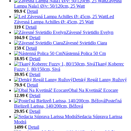
Závesná
Lampa Nala1 Ø/v: 50/120cm, 25 Watt
99.9 €
Detail
Led
Závesná Lampa Achilles Ø: 45cm, 25 Watt
119 €
Detail
Závesné Svietidlo Evelyn
104.9 €
Detail
Závesné Svietidlo Ciara
159 €
Detail
Nástenná Polica 50 Cm
18.95 €
Detail
Tkaný Koberec
Fuzzy 1, 80/150cm, Sivá
39.95 €
Detail
Detský Regál Lanny Ružový
79.9 €
Detail
Obal Na Kvetináč Ecocare
12.99 €
Detail
Posteľná
Bielizeň Larissa, 140/200cm, Béžová
29.95 €
Detail
Sedacia Súprava Larissa
Modrá
1499 €
Detail