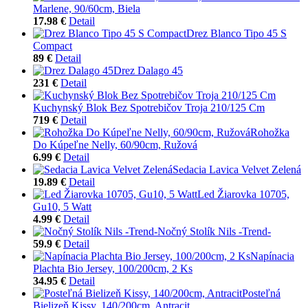
Marlene, 90/60cm, Biela
17.98 €
Detail
Drez Blanco Tipo 45 S
Compact
89 €
Detail
Drez Dalago 45
231 €
Detail
Kuchynský Blok Bez Spotrebičov Troja 210/125 Cm
719 €
Detail
Rohožka
Do Kúpeľne Nelly, 60/90cm, Ružová
6.99 €
Detail
Sedacia Lavica Velvet Zelená
19.89 €
Detail
Led Žiarovka 10705,
Gu10, 5 Watt
4.99 €
Detail
Nočný Stolík Nils -Trend-
59.9 €
Detail
Napínacia
Plachta Bio Jersey, 100/200cm, 2 Ks
34.95 €
Detail
Posteľná
Bielizeň Kissy, 140/200cm, Antracit