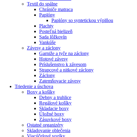
Textil do spálne
Chrániče matraca
Paplóny
Paplóny so syntetickou výplňou
Plachty
Posteľná bielizeň
Sada lôžkovín
Vankúše
Závesy a záclony
Garniže a tyče na záclony
Hotové závesy
Príslušenstvo k závesom
Strapcové a nitkové záclony
Záclony
Zatemňovacie závesy
Triedenie a úschova
Boxy a košíky
Debny a truhlice
Regálové košíky
Skladacie boxy
Úložné boxy
Zásuvkové boxy
Ostatné organizéry
Skladovanie oblečenia
Viacúčelové vozíky