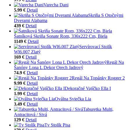
Varecha Dani
5.99 €
Detail
Skriňa S Otočnými
Dverami Alabama
439 €
Detail
Šatníková Skriňa Sonate Rom, 336x222 Cm, Biela
1149 €
Detail
Servírovací Stolík
Wl6.007 Zlatý
169 €
Detail
Regál Na
Šanóny Lona L Dekor Orech Jadrový
74.9 €
Detail
Regál Na Topánky Rogger 2
9.99 €
Detail
Dekoračné Vajíčko Ella I
1.99 €
Detail
Oválna Sviečka Lia
3.49 €
Detail
Taburetka Multi,
Antracitová / Sivá
129 €
Detail
Tv Stolík Pisa