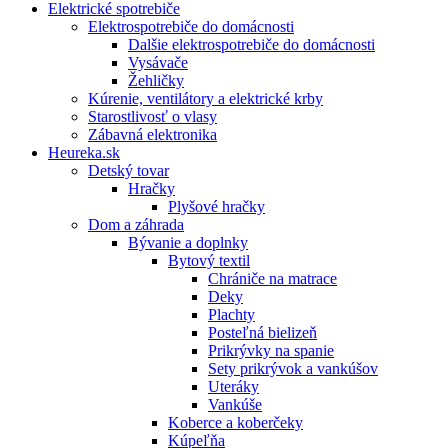
Elektrické spotrebiče
Elektrospotrebiče do domácnosti
Dalšie elektrospotrebiče do domácnosti
Vysávače
Žehličky
Kúrenie, ventilátory a elektrické krby
Starostlivosť o vlasy
Zábavná elektronika
Heureka.sk
Detský tovar
Hračky
Plyšové hračky
Dom a záhrada
Bývanie a doplnky
Bytový textil
Chrániče na matrace
Deky
Plachty
Posteľná bielizeň
Prikrývky na spanie
Sety prikrývok a vankúšov
Uteráky
Vankúše
Koberce a koberčeky
Kúpeľňa