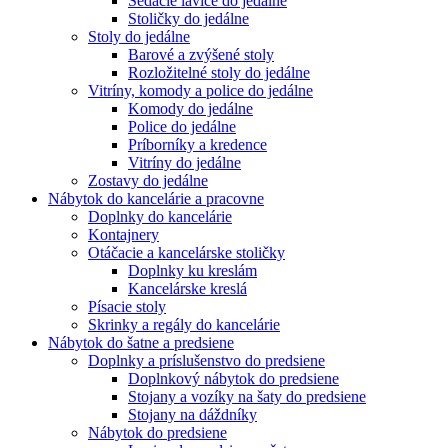
Sedacie lavice do jedálne
Stoličky do jedálne
Stoly do jedálne
Barové a zvýšené stoly
Rozložitelné stoly do jedálne
Vitríny, komody a police do jedálne
Komody do jedálne
Police do jedálne
Príborníky a kredence
Vitríny do jedálne
Zostavy do jedálne
Nábytok do kancelárie a pracovne
Doplnky do kancelárie
Kontajnery
Otáčacie a kancelárske stoličky
Doplnky ku kreslám
Kancelárske kreslá
Písacie stoly
Skrinky a regály do kancelárie
Nábytok do šatne a predsiene
Doplnky a príslušenstvo do predsiene
Doplnkový nábytok do predsiene
Stojany a vozíky na šaty do predsiene
Stojany na dáždníky
Nábytok do predsiene