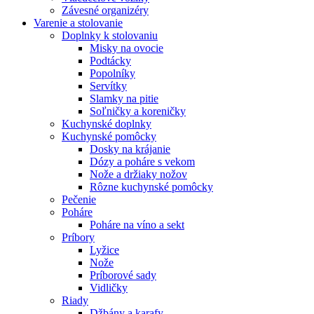
Závesné organizéry
Varenie a stolovanie
Doplnky k stolovaniu
Misky na ovocie
Podtácky
Popolníky
Servítky
Slamky na pitie
Soľničky a koreničky
Kuchynské doplnky
Kuchynské pomôcky
Dosky na krájanie
Dózy a poháre s vekom
Nože a držiaky nožov
Rôzne kuchynské pomôcky
Pečenie
Poháre
Poháre na víno a sekt
Príbory
Lyžice
Nože
Príborové sady
Vidličky
Riady
Džbány a karafy