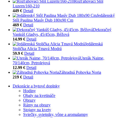
Rozťahovací Stôl
Luzern/160-210
449 €
Detail
Jedálenský
Stôl Paulina Masív Dub 180x90 Cm
469 €
Detail
Dekoračný
Vankúš Gladys, 45/45cm, Béžová
14.99 €
Detail
Jedálenská
Stolička Alicia Tmavá Modrá
59.9 €
Detail
Uterák Naime,
70/140cm, Petrolejová
12.99 €
Detail
Záhradná Pohovka Noria
219 €
Detail
Dekorácie a bytové doplnky
Hodiny
Obaly na kvetináče
Obrazy
Rámy na obrazy
Stojany na kvety
Sviečky, svietniky, vône a aromalampy