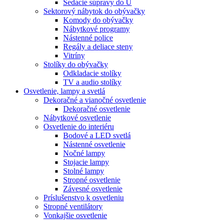
Sedacie súpravy do U
Sektorový nábytok do obývačky
Komody do obývačky
Nábytkové programy
Nástenné police
Regály a deliace steny
Vitríny
Stolíky do obývačky
Odkladacie stolíky
TV a audio stolíky
Osvetlenie, lampy a svetlá
Dekoračné a vianočné osvetlenie
Dekoračné osvetlenie
Nábytkové osvetlenie
Osvetlenie do interiéru
Bodové a LED svetlá
Nástenné osvetlenie
Nočné lampy
Stojacie lampy
Stolné lampy
Stropné osvetlenie
Závesné osvetlenie
Príslušenstvo k osvetleniu
Stropné ventilátory
Vonkajšie osvetlenie