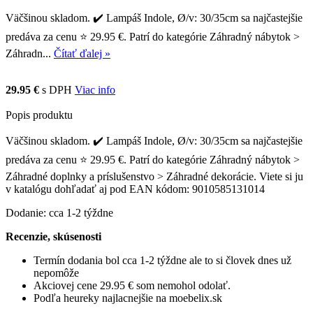
Väčšinou skladom. ✔️ Lampáš Indole, Ø/v: 30/35cm sa najčastejšie
predáva za cenu ⭐ 29.95 €. Patrí do kategórie Záhradný nábytok >
Záhradn...
Čítať ďalej »
29.95 €
s DPH
Viac info
Popis produktu
Väčšinou skladom. ✔️ Lampáš Indole, Ø/v: 30/35cm sa najčastejšie
predáva za cenu ⭐ 29.95 €. Patrí do kategórie Záhradný nábytok >
Záhradné doplnky a príslušenstvo > Záhradné dekorácie. Viete si ju
v katalógu dohľadať aj pod EAN kódom: 9010585131014
Dodanie: cca 1-2 týždne
Recenzie, skúsenosti
Termín dodania bol cca 1-2 týždne ale to si človek dnes už
nepomôže
Akciovej cene 29.95 € som nemohol odolať.
Podľa heureky najlacnejšie na moebelix.sk