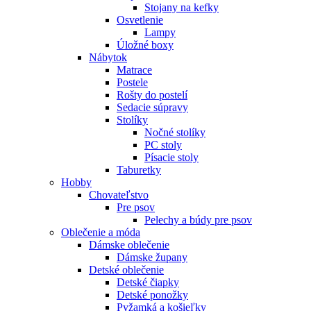
Stojany na kefky
Osvetlenie
Lampy
Úložné boxy
Nábytok
Matrace
Postele
Rošty do postelí
Sedacie súpravy
Stolíky
Nočné stolíky
PC stoly
Písacie stoly
Taburetky
Hobby
Chovateľstvo
Pre psov
Pelechy a búdy pre psov
Oblečenie a móda
Dámske oblečenie
Dámske župany
Detské oblečenie
Detské čiapky
Detské ponožky
Pyžamká a košieľky