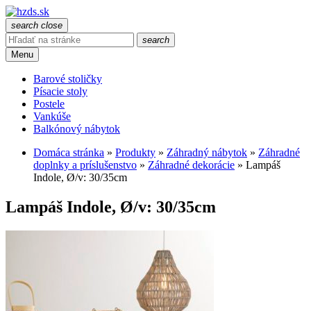
search
close
search
Menu
Barové stoličky
Písacie stoly
Postele
Vankúše
Balkónový nábytok
Domáca stránka
»
Produkty
»
Záhradný nábytok
»
Záhradné
doplnky a príslušenstvo
»
Záhradné dekorácie
»
Lampáš
Indole, Ø/v: 30/35cm
Lampáš Indole, Ø/v: 30/35cm