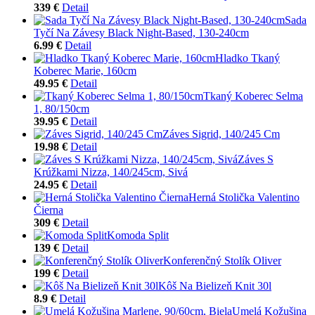
339 €
Detail
Sada
Tyčí Na Závesy Black Night-Based, 130-240cm
6.99 €
Detail
Hladko Tkaný
Koberec Marie, 160cm
49.95 €
Detail
Tkaný Koberec Selma
1, 80/150cm
39.95 €
Detail
Záves Sigrid, 140/245 Cm
19.98 €
Detail
Záves S
Krúžkami Nizza, 140/245cm, Sivá
24.95 €
Detail
Herná Stolička Valentino
Čierna
309 €
Detail
Komoda Split
139 €
Detail
Konferenčný Stolík Oliver
199 €
Detail
Kôš Na Bielizeň Knit 30l
8.9 €
Detail
Umelá Kožušina