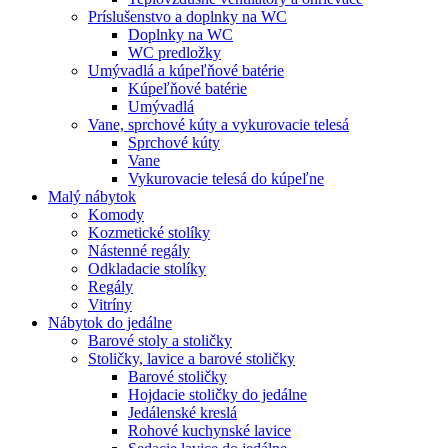
Príslušenstvo a doplnky na WC
Doplnky na WC
WC predložky
Umývadlá a kúpeľňové batérie
Kúpeľňové batérie
Umývadlá
Vane, sprchové kúty a vykurovacie telesá
Sprchové kúty
Vane
Vykurovacie telesá do kúpeľne
Malý nábytok
Komody
Kozmetické stolíky
Nástenné regály
Odkladacie stolíky
Regály
Vitríny
Nábytok do jedálne
Barové stoly a stoličky
Stoličky, lavice a barové stoličky
Barové stoličky
Hojdacie stoličky do jedálne
Jedálenské kreslá
Rohové kuchynské lavice