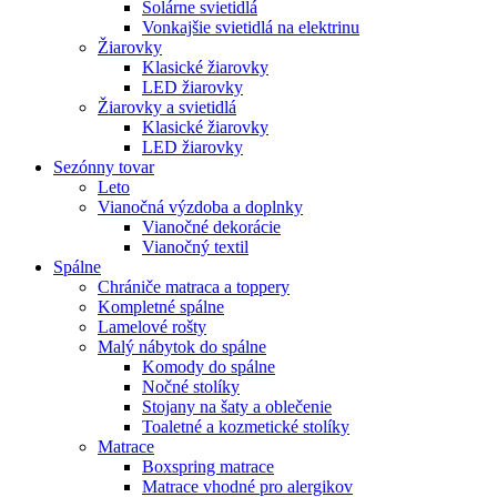
Solárne svietidlá
Vonkajšie svietidlá na elektrinu
Žiarovky
Klasické žiarovky
LED žiarovky
Žiarovky a svietidlá
Klasické žiarovky
LED žiarovky
Sezónny tovar
Leto
Vianočná výzdoba a doplnky
Vianočné dekorácie
Vianočný textil
Spálne
Chrániče matraca a toppery
Kompletné spálne
Lamelové rošty
Malý nábytok do spálne
Komody do spálne
Nočné stolíky
Stojany na šaty a oblečenie
Toaletné a kozmetické stolíky
Matrace
Boxspring matrace
Matrace vhodné pro alergikov