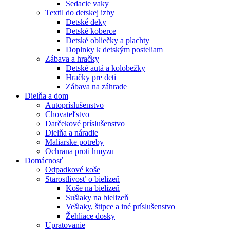
Sedacie vaky
Textil do detskej izby
Detské deky
Detské koberce
Detské obliečky a plachty
Doplnky k detským posteliam
Zábava a hračky
Detské autá a kolobežky
Hračky pre deti
Zábava na záhrade
Dielňa a dom
Autopríslušenstvo
Chovateľstvo
Darčekové príslušenstvo
Dielňa a náradie
Maliarske potreby
Ochrana proti hmyzu
Domácnosť
Odpadkové koše
Starostlivosť o bielizeň
Koše na bielizeň
Sušiaky na bielizeň
Vešiaky, štipce a iné príslušenstvo
Žehliace dosky
Upratovanie