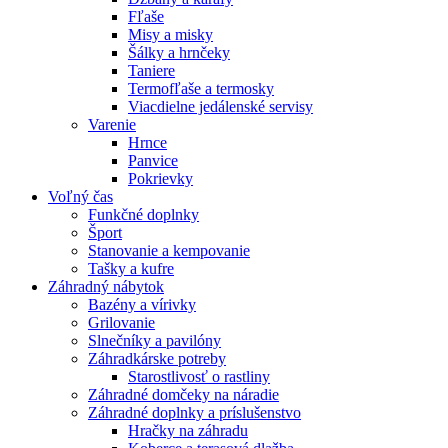
Fľaše
Misy a misky
Šálky a hrnčeky
Taniere
Termofľaše a termosky
Viacdielne jedálenské servisy
Varenie
Hrnce
Panvice
Pokrievky
Voľný čas
Funkčné doplnky
Šport
Stanovanie a kempovanie
Tašky a kufre
Záhradný nábytok
Bazény a vírivky
Grilovanie
Slnečníky a pavilóny
Záhradkárske potreby
Starostlivosť o rastliny
Záhradné domčeky na náradie
Záhradné doplnky a príslušenstvo
Hračky na záhradu