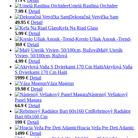
179 €
Detail
Umelá Rastlina Orchidee
7.99 €
Detail
Dekoračná Vetvička Sam
49.95 €
Detail
Kefa Na Riad Glass
5.99 €
Detail
Kreslo Ušiak Anouk -Trend-
369 €
Detail
Malý Uterák
Vivien, 50/100cm, Ružová
4.99 €
Detail
Akrylová Vaňa
S Dvierkami 170 Cm Haiti
1999 €
Detail
Váza Magnus
19.98 €
Detail
Nástenný Vešiakový
Panel Magara
64.9 €
Detail
Rebrinový Radiátor
Bari 60x160 Cm
199 €
Detail
Hracia Veža Pre Deti Atlantic
1499 €
Detail