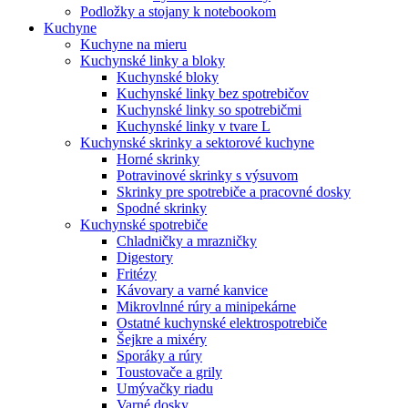
Podložky a stojany k notebookom
Kuchyne
Kuchyne na mieru
Kuchynské linky a bloky
Kuchynské bloky
Kuchynské linky bez spotrebičov
Kuchynské linky so spotrebičmi
Kuchynské linky v tvare L
Kuchynské skrinky a sektorové kuchyne
Horné skrinky
Potravinové skrinky s výsuvom
Skrinky pre spotrebiče a pracovné dosky
Spodné skrinky
Kuchynské spotrebiče
Chladničky a mrazničky
Digestory
Fritézy
Kávovary a varné kanvice
Mikrovlnné rúry a minipekárne
Ostatné kuchynské elektrospotrebiče
Šejkre a mixéry
Sporáky a rúry
Toustovače a grily
Umývačky riadu
Varné dosky