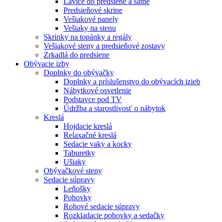
Lavice do predsiene a šatne
Predsieňové skrine
Vešiakové panely
Vešiaky na stenu
Skrinky na topánky a regály
Vešiakové steny a predsieňové zostavy
Zrkadlá do predsiene
Obývacie izby
Doplnky do obývačky
Doplnky a príslušenstvo do obývacích izieb
Nábytkové osvetlenie
Podstavce pod TV
Údržba a starostlivosť o nábytok
Kreslá
Hojdacie kreslá
Relaxačné kreslá
Sedacie vaky a kocky
Taburetky
Ušiaky
Obývačkové steny
Sedacie súpravy
Leňošky
Pohovky
Rohové sedacie súpravy
Rozkladacie pohovky a sedačky