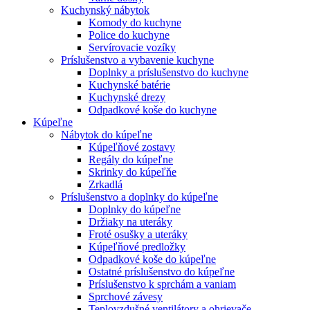
Kuchynský nábytok
Komody do kuchyne
Police do kuchyne
Servírovacie vozíky
Príslušenstvo a vybavenie kuchyne
Doplnky a príslušenstvo do kuchyne
Kuchynské batérie
Kuchynské drezy
Odpadkové koše do kuchyne
Kúpeľne
Nábytok do kúpeľne
Kúpeľňové zostavy
Regály do kúpeľne
Skrinky do kúpeľňe
Zrkadlá
Príslušenstvo a doplnky do kúpeľne
Doplnky do kúpeľne
Držiaky na uteráky
Froté osušky a uteráky
Kúpeľňové predložky
Odpadkové koše do kúpeľne
Ostatné príslušenstvo do kúpeľne
Príslušenstvo k sprchám a vaniam
Sprchové závesy
Teplovzdušné ventilátory a ohrievače