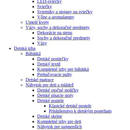
LED-sviečky
Sviečky
Svietniky a stojany na sviečky
Vône a aromalampy
Umelé kvety
Vázy, sochy a dekoračné predmety
Dekorácie na stenu
Sochy a dekoračné predmety
Vázy
Detská izba
Bábätká
Detské postieľky
Detský textil
Kompletné izby pre bábätká
Prebaľovacie pulty
Detské matrace
Nábytok pre deti a mládež
Detské otočné stoličky
Detské písacie stoly
Detské postele
Klasické detské postele
Príslušenstvo k detským posteliam
Detské skrine
Kompletné izby pre deti
Nábytok pre najmenších