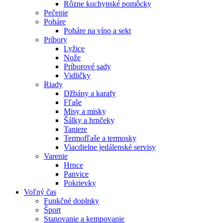
Rôzne kuchynské pomôcky
Pečenie
Poháre
Poháre na víno a sekt
Príbory
Lyžice
Nože
Príborové sady
Vidličky
Riady
Džbány a karafy
Fľaše
Misy a misky
Šálky a hrnčeky
Taniere
Termofľaše a termosky
Viacdielne jedálenské servisy
Varenie
Hrnce
Panvice
Pokrievky
Voľný čas
Funkčné doplnky
Šport
Stanovanie a kempovanie