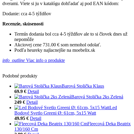
dverami. Viete si ju v katalógu dohľadať aj pod EAN kódom:
Dodanie: cca 4-5 týždňov
Recenzie, skúsenosti
Termín dodania bol cca 4-5 týždňov ale to si človek dnes už
nepomôže
Akciovej cene 731.00 € som nemohol odolať.
Podľa heureky najlacnejšie na moebelix.sk
info_outline
Viac info o produkte
Podobné produkty
Barová Stolička Klaus
69.9 €
Detail
Barová Stolička 2ks Zelená
249 €
Detail
Led
Bodové Svetlo Greeni Ø: 61cm, 5x15 Watt
49.95 €
Detail
Fleecová Deka Beatrix
130/160 Cm