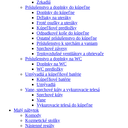
Zrkadlá
Príslušenstvo a doplnky do kúpeľne
Doplnky do kúpeľne
Držiaky na uteráky
Froté osušky a uteráky
Kúpeľňové predložky
Odpadkové koše do kúpeľne
Ostatné príslušenstvo do kúpeľne
Príslušenstvo k sprchám a vaniam
Sprchové závesy
Teplovzdušné ventilátory a ohrievače
Príslušenstvo a doplnky na WC
Doplnky na WC
WC predložky
Umývadlá a kúpeľňové batérie
Kúpeľňové batérie
Umývadlá
Vane, sprchové kúty a vykurovacie telesá
Sprchové kúty
Vane
Vykurovacie telesá do kúpeľne
Malý nábytok
Komody
Kozmetické stolíky
Nástenné regály