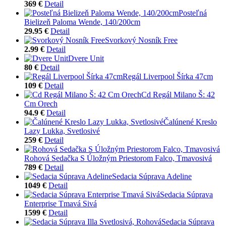
369 €
Detail
Posteľná
Bielizeň Paloma Wende, 140/200cm
29.95 €
Detail
Svorkový Nosník Free
2.99 €
Detail
Dvere Unit
80 €
Detail
Regál Liverpool Šírka 47cm
109 €
Detail
Cd Regál Milano Š: 42
Cm Orech
94.9 €
Detail
Čalúnené Kreslo
Lazy Lukka, Svetlosivé
259 €
Detail
Rohová Sedačka S Úložným Priestorom Falco, Tmavosivá
789 €
Detail
Sedacia Súprava Adeline
1049 €
Detail
Sedacia Súprava
Enterprise Tmavá Sivá
1599 €
Detail
Sedacia Súprava