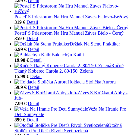
2.99 €
Detail
Posteľ S Priestorom Na Hru Manuel Záves Fialovo-Béžový
319 €
Detail
Posteľ S Priestorom Na Hru Manuel Záves Bielo - Černý
359 €
Detail
Držiak Na Stenu Praktiker
6.99 €
Detail
Baldachýn Kathi
19.98 €
Detail
Ručné
Tkaný Koberec Carola 2, 80/150, Zelená
15.99 €
Detail
Hojdacia Stolička Aurora
59.9 €
Detail
Záves S Krúžkami Abby -
Jub-
7.99 €
Detail
Veža Na Hranie Pre
Deti Sunnydale
899 €
Detail
Otočná
Stolička Pre Dieťa Rivoli Svetlozelená