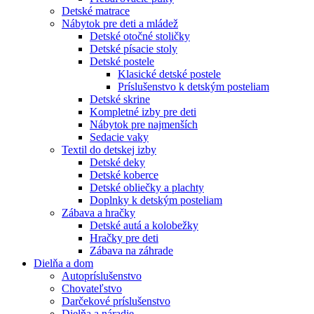
Detské matrace
Nábytok pre deti a mládež
Detské otočné stoličky
Detské písacie stoly
Detské postele
Klasické detské postele
Príslušenstvo k detským posteliam
Detské skrine
Kompletné izby pre deti
Nábytok pre najmenších
Sedacie vaky
Textil do detskej izby
Detské deky
Detské koberce
Detské obliečky a plachty
Doplnky k detským posteliam
Zábava a hračky
Detské autá a kolobežky
Hračky pre deti
Zábava na záhrade
Dielňa a dom
Autopríslušenstvo
Chovateľstvo
Darčekové príslušenstvo
Dielňa a náradie