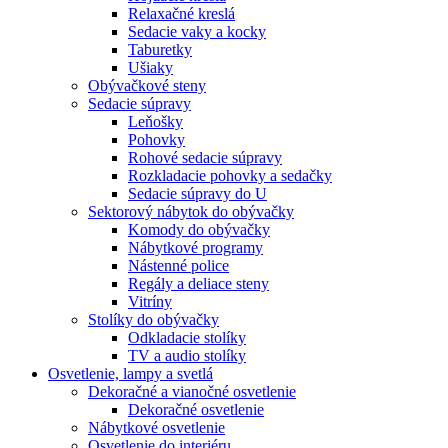
Relaxačné kreslá
Sedacie vaky a kocky
Taburetky
Ušiaky
Obývačkové steny
Sedacie súpravy
Leňošky
Pohovky
Rohové sedacie súpravy
Rozkladacie pohovky a sedačky
Sedacie súpravy do U
Sektorový nábytok do obývačky
Komody do obývačky
Nábytkové programy
Nástenné police
Regály a deliace steny
Vitríny
Stolíky do obývačky
Odkladacie stolíky
TV a audio stolíky
Osvetlenie, lampy a svetlá
Dekoračné a vianočné osvetlenie
Dekoračné osvetlenie
Nábytkové osvetlenie
Osvetlenie do interiéru