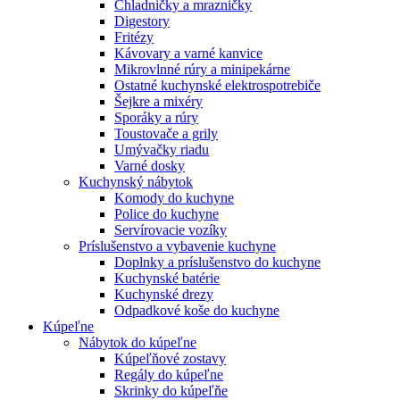
Chladničky a mrazničky
Digestory
Fritézy
Kávovary a varné kanvice
Mikrovlnné rúry a minipekárne
Ostatné kuchynské elektrospotrebiče
Šejkre a mixéry
Sporáky a rúry
Toustovače a grily
Umývačky riadu
Varné dosky
Kuchynský nábytok
Komody do kuchyne
Police do kuchyne
Servírovacie vozíky
Príslušenstvo a vybavenie kuchyne
Doplnky a príslušenstvo do kuchyne
Kuchynské batérie
Kuchynské drezy
Odpadkové koše do kuchyne
Kúpeľne
Nábytok do kúpeľne
Kúpeľňové zostavy
Regály do kúpeľne
Skrinky do kúpeľňe