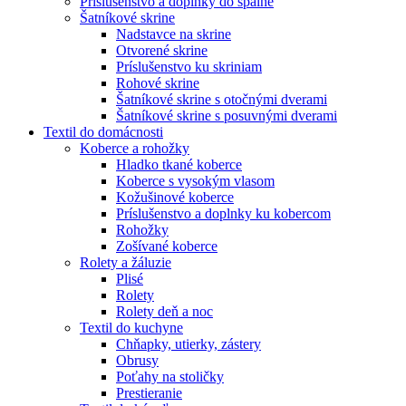
Príslušenstvo a doplnky do spálne
Šatníkové skrine
Nadstavce na skrine
Otvorené skrine
Príslušenstvo ku skriniam
Rohové skrine
Šatníkové skrine s otočnými dverami
Šatníkové skrine s posuvnými dverami
Textil do domácnosti
Koberce a rohožky
Hladko tkané koberce
Koberce s vysokým vlasom
Kožušinové koberce
Príslušenstvo a doplnky ku kobercom
Rohožky
Zošívané koberce
Rolety a žáluzie
Plisé
Rolety
Rolety deň a noc
Textil do kuchyne
Chňapky, utierky, zástery
Obrusy
Poťahy na stoličky
Prestieranie