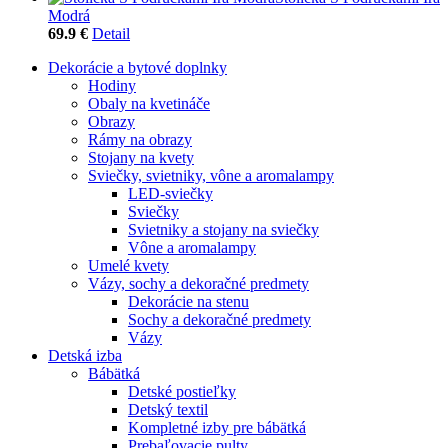
Modrá
69.9 €
Detail
Dekorácie a bytové doplnky
Hodiny
Obaly na kvetináče
Obrazy
Rámy na obrazy
Stojany na kvety
Sviečky, svietniky, vône a aromalampy
LED-sviečky
Sviečky
Svietniky a stojany na sviečky
Vône a aromalampy
Umelé kvety
Vázy, sochy a dekoračné predmety
Dekorácie na stenu
Sochy a dekoračné predmety
Vázy
Detská izba
Bábätká
Detské postieľky
Detský textil
Kompletné izby pre bábätká
Prebaľovacie pulty