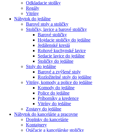
Odkladacie stolíky
Regály
Vitríny
Nábytok do jedálne
Barové stoly a stoličky
Stoličky, lavice a barové stoličky
Barové stoličky
Hojdacie stoličky do jedálne
Jedálenské kreslá
Rohové kuchynské lavice
Sedacie lavice do jedálne
Stoličky do jedálne
Stoly do jedálne
Barové a zvýšené stoly
Rozložitelné stoly do jedálne
Vitríny, komody a police do jedálne
Komody do jedálne
Police do jedálne
Príborníky a kredence
Vitríny do jedálne
Zostavy do jedálne
Nábytok do kancelárie a pracovne
Doplnky do kancelárie
Kontajnery
Otáčacie a kancelárske stoličky