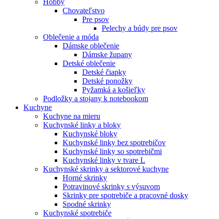
Hobby
Chovateľstvo
Pre psov
Pelechy a búdy pre psov
Oblečenie a móda
Dámske oblečenie
Dámske župany
Detské oblečenie
Detské čiapky
Detské ponožky
Pyžamká a košieľky
Podložky a stojany k notebookom
Kuchyne
Kuchyne na mieru
Kuchynské linky a bloky
Kuchynské bloky
Kuchynské linky bez spotrebičov
Kuchynské linky so spotrebičmi
Kuchynské linky v tvare L
Kuchynské skrinky a sektorové kuchyne
Horné skrinky
Potravinové skrinky s výsuvom
Skrinky pre spotrebiče a pracovné dosky
Spodné skrinky
Kuchynské spotrebiče