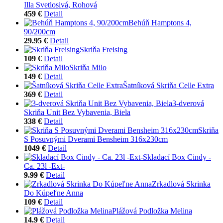
Illa Svetlosivá, Rohová
459 €
Detail
Behúň Hamptons 4,
90/200cm
29.95 €
Detail
Skriňa Freising
109 €
Detail
Skriňa Milo
149 €
Detail
Šatníková Skriňa Celle Extra
369 €
Detail
3-dverová
Skriňa Unit Bez Vybavenia, Biela
338 €
Detail
Skriňa
S Posuvnými Dverami Bensheim 316x230cm
1049 €
Detail
Skladací Box Cindy -
Ca. 23l -Ext-
9.99 €
Detail
Zrkadlová Skrinka
Do Kúpeľne Anna
109 €
Detail
Plážová Podložka Melina
14.9 €
Detail