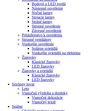
Bodové a LED svetlá
Nástenné osvetlenie
Nočné lampy
Stojacie lampy
Stolné lampy
Stropné osvetlenie
Závesné osvetlenie
Príslušenstvo k osvetleniu
Stropné ventilátory
Vonkajšie osvetlenie
Solárne svietidlá
Vonkajšie svietidlá na elektrinu
Žiarovky
Klasické žiarovky
LED žiarovky
Žiarovky a svietidlá
Klasické žiarovky
LED žiarovky
Sezónny tovar
Leto
Vianočná výzdoba a doplnky
Vianočné dekorácie
Vianočný textil
Spálne
Chrániče matraca a toppery