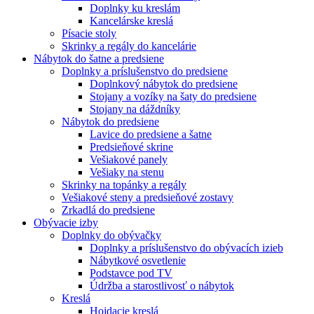
Doplnky ku kreslám
Kancelárske kreslá
Písacie stoly
Skrinky a regály do kancelárie
Nábytok do šatne a predsiene
Doplnky a príslušenstvo do predsiene
Doplnkový nábytok do predsiene
Stojany a vozíky na šaty do predsiene
Stojany na dáždníky
Nábytok do predsiene
Lavice do predsiene a šatne
Predsieňové skrine
Vešiakové panely
Vešiaky na stenu
Skrinky na topánky a regály
Vešiakové steny a predsieňové zostavy
Zrkadlá do predsiene
Obývacie izby
Doplnky do obývačky
Doplnky a príslušenstvo do obývacích izieb
Nábytkové osvetlenie
Podstavce pod TV
Údržba a starostlivosť o nábytok
Kreslá
Hojdacie kreslá