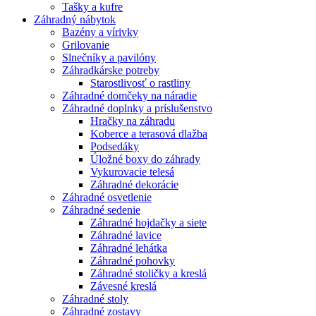
Tašky a kufre
Záhradný nábytok
Bazény a vírivky
Grilovanie
Slnečníky a pavilóny
Záhradkárske potreby
Starostlivosť o rastliny
Záhradné domčeky na náradie
Záhradné doplnky a príslušenstvo
Hračky na záhradu
Koberce a terasová dlažba
Podsedáky
Úložné boxy do záhrady
Vykurovacie telesá
Záhradné dekorácie
Záhradné osvetlenie
Záhradné sedenie
Záhradné hojdačky a siete
Záhradné lavice
Záhradné lehátka
Záhradné pohovky
Záhradné stoličky a kreslá
Závesné kreslá
Záhradné stoly
Záhradné zostavy