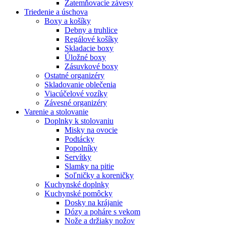
Zatemňovacie závesy
Triedenie a úschova
Boxy a košíky
Debny a truhlice
Regálové košíky
Skladacie boxy
Úložné boxy
Zásuvkové boxy
Ostatné organizéry
Skladovanie oblečenia
Viacúčelové vozíky
Závesné organizéry
Varenie a stolovanie
Doplnky k stolovaniu
Misky na ovocie
Podtácky
Popolníky
Servítky
Slamky na pitie
Soľničky a koreničky
Kuchynské doplnky
Kuchynské pomôcky
Dosky na krájanie
Dózy a poháre s vekom
Nože a držiaky nožov