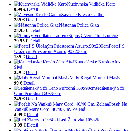
Kuchynská Vidlička Karo
0.99 €
Detail
Závesné Kreslo Caitlin
289 €
Detail
Nástenná Polica Giga
28.95 €
Detail
Stĺpový Ventilátor Laurenz
29.95 €
Detail
Posteľ S
Úložným Priestorom Azurro,90x200cm
139 €
Detail
Kancelárske Kreslo Alex
Sivá
229 €
Detail
Malý Regál Mumbai Masív
99 €
Detail
Jedálenský Stôl
Gino Prírodná 160x90cm
249 €
Detail
Poťah Na
Vankúš Mary Cord, 40/40 Cm, Zelená
4.99 €
Detail
Led Žiarovka 10582k
3.99 €
Detail
Stolička S Podrúčkami Ira