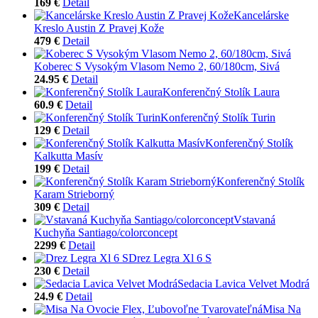
169 €
Detail
Kancelárske
Kreslo Austin Z Pravej Kože
479 €
Detail
Koberec S Vysokým Vlasom Nemo 2, 60/180cm, Sivá
24.95 €
Detail
Konferenčný Stolík Laura
60.9 €
Detail
Konferenčný Stolík Turin
129 €
Detail
Konferenčný Stolík
Kalkutta Masív
199 €
Detail
Konferenčný Stolík
Karam Strieborný
309 €
Detail
Vstavaná
Kuchyňa Santiago/colorconcept
2299 €
Detail
Drez Legra Xl 6 S
230 €
Detail
Sedacia Lavica Velvet Modrá
24.9 €
Detail
Misa Na