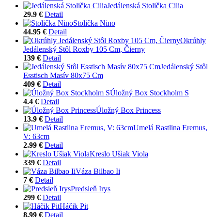
Jedálenská Stolička Cilia
29.9 €
Detail
Stolička Nino
44.95 €
Detail
Okrúhly
Jedálenský Stôl Roxby 105 Cm, Čierny
139 €
Detail
Jedálenský Stôl
Esstisch Masív 80x75 Cm
409 €
Detail
Úložný Box Stockholm S
4.4 €
Detail
Úložný Box Princess
13.9 €
Detail
Umelá Rastlina Eremus,
V: 63cm
2.99 €
Detail
Kreslo Ušiak Viola
339 €
Detail
Váza Bilbao Ii
7 €
Detail
Predsieň Irys
299 €
Detail
Háčik Pit
8.99 €
Detail