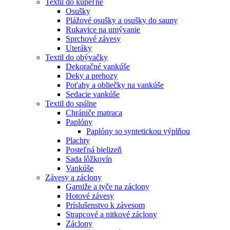
Textil do kúpeľne
Osušky
Plážové osušky a osušky do sauny
Rukavice na umývanie
Sprchové závesy
Uteráky
Textil do obývačky
Dekoračné vankúše
Deky a prehozy
Poťahy a obliečky na vankúše
Sedacie vankúše
Textil do spálne
Chrániče matraca
Paplóny
Paplóny so syntetickou výplňou
Plachty
Posteľná bielizeň
Sada lôžkovín
Vankúše
Závesy a záclony
Garniže a tyče na záclony
Hotové závesy
Príslušenstvo k závesom
Strapcové a nitkové záclony
Záclony