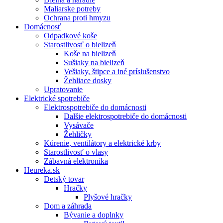
Maliarske potreby
Ochrana proti hmyzu
Domácnosť
Odpadkové koše
Starostlivosť o bielizeň
Koše na bielizeň
Sušiaky na bielizeň
Vešiaky, štipce a iné príslušenstvo
Žehliace dosky
Upratovanie
Elektrické spotrebiče
Elektrospotrebiče do domácnosti
Dalšie elektrospotrebiče do domácnosti
Vysávače
Žehličky
Kúrenie, ventilátory a elektrické krby
Starostlivosť o vlasy
Zábavná elektronika
Heureka.sk
Detský tovar
Hračky
Plyšové hračky
Dom a záhrada
Bývanie a doplnky