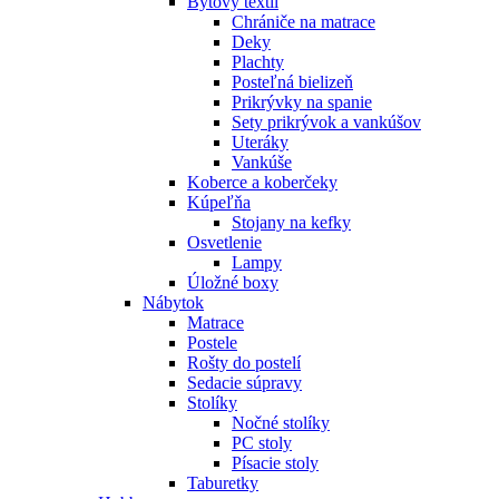
Bytový textil
Chrániče na matrace
Deky
Plachty
Posteľná bielizeň
Prikrývky na spanie
Sety prikrývok a vankúšov
Uteráky
Vankúše
Koberce a koberčeky
Kúpeľňa
Stojany na kefky
Osvetlenie
Lampy
Úložné boxy
Nábytok
Matrace
Postele
Rošty do postelí
Sedacie súpravy
Stolíky
Nočné stolíky
PC stoly
Písacie stoly
Taburetky