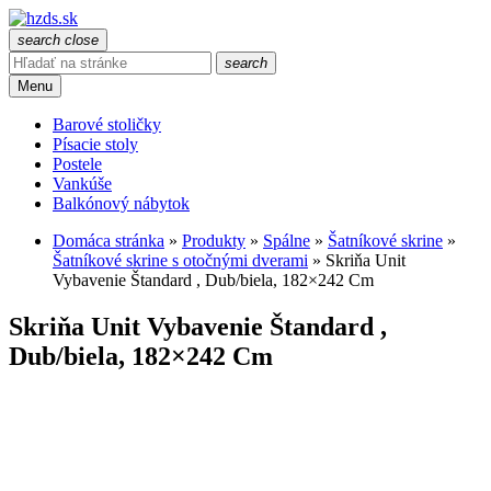
search
close
search
Menu
Barové stoličky
Písacie stoly
Postele
Vankúše
Balkónový nábytok
Domáca stránka
»
Produkty
»
Spálne
»
Šatníkové skrine
»
Šatníkové skrine s otočnými dverami
»
Skriňa Unit
Vybavenie Štandard , Dub/biela, 182×242 Cm
Skriňa Unit Vybavenie Štandard ,
Dub/biela, 182×242 Cm