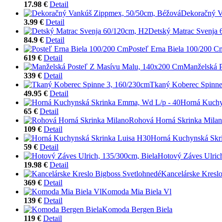
17.98 €
Detail
Dekoračný V
3.99 €
Detail
Detský Matrac Svenja
84.9 €
Detail
Posteľ Erna Biela 100/200 C
619 €
Detail
Manželská 
339 €
Detail
Tkaný Koberec Spinne
49.95 €
Detail
Horná Kuchy
65 €
Detail
Rohová Horná Skrinka Mila
109 €
Detail
Horná Kuchynská Skr
59 €
Detail
Hotový Záves Ulric
19.98 €
Detail
Kancelárske Kresl
369 €
Detail
Komoda Mia Biela Vl
139 €
Detail
Komoda Bergen Biela
119 €
Detail