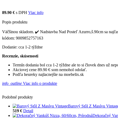
89.90 €
s DPH
Viac info
Popis produktu
Väčšinou skladom. ✔️ Nadstavba Nad Posteľ Azurro,š.90cm sa najčaste
kódom: 9009852757163
Dodanie: cca 1-2 týždne
Recenzie, skúsenosti
Termín dodania bol cca 1-2 týždne ale to si človek dnes už ne
Akciovej cene 89.90 € som nemohol odolať.
Podľa heureky najlacnejšie na moebelix.sk
info_outline
Viac info o produkte
Podobné produkty
Barový Stôl Z Masívu Vintag
519 €
Detail
Dekoračný Van