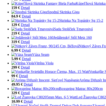
Kúpeľňová Skrinka 
159 €
Detail
Spodná Skrinka Giga
84.9 €
Detail
Skrinka Na Topánky Sg 15-2
129 €
Detail
Sada Stoličiek Tmavosivá
219 €
Detail
Jedálenský Stôl Metz 160
319 €
Detail
Nitkový Záves Fr
6.99 €
Detail
Váza Seam
5.99 €
Detail
Vitrína Viola
299 €
Detail
Vonkajšie 
99 €
Detail
Aróma Difuzér In
49.95 €
Detail
Boxspring Matrac 80x200cm
329 €
Detail
Led Žiarovka C80
10.99 €
Detail
Závesný