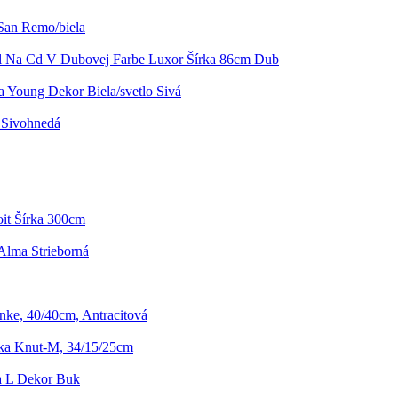
San Remo/biela
l Na Cd V Dubovej Farbe Luxor Šírka 86cm Dub
 Young Dekor Biela/svetlo Sivá
 Sivohnedá
oit Šírka 300cm
Alma Strieborná
nke, 40/40cm, Antracitová
vka Knut-M, 34/15/25cm
a L Dekor Buk