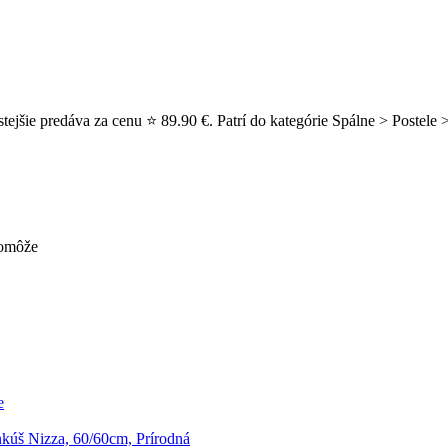
jšie predáva za cenu ⭐ 89.90 €. Patrí do kategórie Spálne > Postele 
pomôže
e
kúš Nizza, 60/60cm, Prírodná