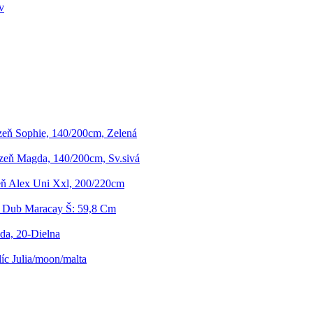
v
izeň Sophie, 140/200cm, Zelená
izeň Magda, 140/200cm, Sv.sivá
eň Alex Uni Xxl, 200/220cm
 Dub Maracay Š: 59,8 Cm
da, 20-Dielna
íc Julia/moon/malta