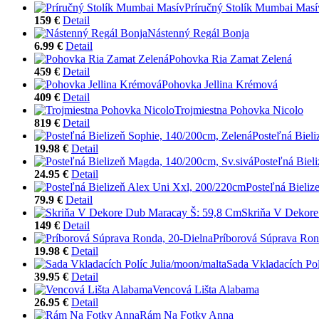
Príručný Stolík Mumbai Masí
159 €
Detail
Nástenný Regál Bonja
6.99 €
Detail
Pohovka Ria Zamat Zelená
459 €
Detail
Pohovka Jellina Krémová
409 €
Detail
Trojmiestna Pohovka Nicolo
819 €
Detail
Posteľná Biel
19.98 €
Detail
Posteľná Biel
24.95 €
Detail
Posteľná Bieliz
79.9 €
Detail
Skriňa V Dekore
149 €
Detail
Príborová Súprava Ron
19.98 €
Detail
Sada Vkladacích Pol
39.95 €
Detail
Vencová Lišta Alabama
26.95 €
Detail
Rám Na Fotky Anna