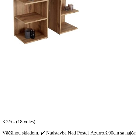
3.2/5 - (18 votes)
Väčšinou skladom. ✔️ Nadstavba Nad Posteľ Azurro,š.90cm sa najčaste