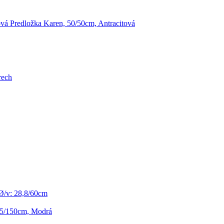
á Predložka Karen, 50/50cm, Antracitová
rech
 Ø/v: 28,8/60cm
45/150cm, Modrá