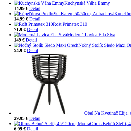
Kuchynská Váha Emmy
14.99 €
Detail
Kúpeľňov
14.99 €
Detail
Rošt Primatex 310
71.9 €
Detail
Moderná Lavica Ella Sivá
149 €
Detail
Nočný Stolík Sledo Maxi O
54.9 €
Detail
Obal Na Kvetináč Elija,
29.95 €
Detail
Obrus Behúň Steffi, 
6.99 €
Detail