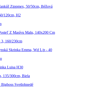
ankúš Zippmex, 50/50cm, Béžová
 60/120cm, H2
m
Posteľ Z Masívu Malu, 140x200 Cm
 3, 160/230cm
nská Skrinka Emma, Wd L/p - 40
no
inka Luisa H30
h, 135/300cm, Biela
o Bigboss Svetlohnedé