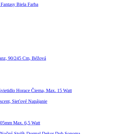
Fantasy Biela Farba
anz, 90/245 Cm, Béžová
Svietidlo Horace Čierna, Max. 15 Watt
scent, Sieťové Napájanie
205mm Max. 6,5 Watt
 Nočný Stolík Dormal Dekor Dub Sonoma