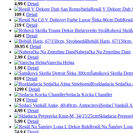
4.99 €
Detail
Regál V Dekore Dub 
109 €
Detail
Regá
219 €
Detail
Rohová Skriňa
449 €
Detail
Behúň Haris, 67/150cm,
39.95 €
Detail
Naberačka Na Zmrzlinu Dani
2.99 €
Detail
Varecha Helga
1.99 €
Detail
Šatníková Skriňa Detr
819 €
Detail
Rozkladacia Sedačka 
1299 €
Detail
Sedacia Kocka Chandler
129 €
Detail
Sedací Vankúš A
4.99 €
Detail
Skladacia Prepra
5.99 €
Detail
Regál Na Šanóny Lon
74.9 €
Detail