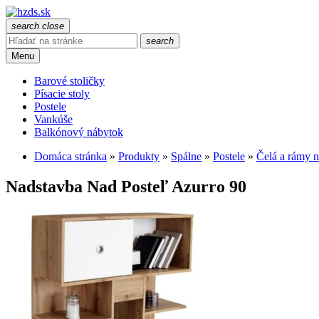
search
close
search
Menu
Barové stoličky
Písacie stoly
Postele
Vankúše
Balkónový nábytok
Domáca stránka
»
Produkty
»
Spálne
»
Postele
»
Čelá a rámy n
Nadstavba Nad Posteľ Azurro 90