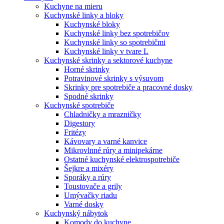
Kuchyne na mieru
Kuchynské linky a bloky
Kuchynské bloky
Kuchynské linky bez spotrebičov
Kuchynské linky so spotrebičmi
Kuchynské linky v tvare L
Kuchynské skrinky a sektorové kuchyne
Horné skrinky
Potravinové skrinky s výsuvom
Skrinky pre spotrebiče a pracovné dosky
Spodné skrinky
Kuchynské spotrebiče
Chladničky a mrazničky
Digestory
Fritézy
Kávovary a varné kanvice
Mikrovlnné rúry a minipekárne
Ostatné kuchynské elektrospotrebiče
Šejkre a mixéry
Sporáky a rúry
Toustovače a grily
Umývačky riadu
Varné dosky
Kuchynský nábytok
Komody do kuchyne