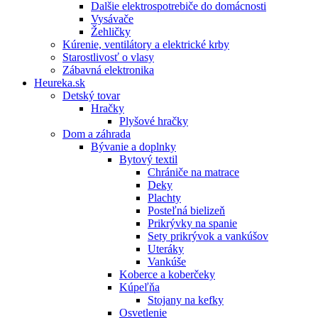
Dalšie elektrospotrebiče do domácnosti
Vysávače
Žehličky
Kúrenie, ventilátory a elektrické krby
Starostlivosť o vlasy
Zábavná elektronika
Heureka.sk
Detský tovar
Hračky
Plyšové hračky
Dom a záhrada
Bývanie a doplnky
Bytový textil
Chrániče na matrace
Deky
Plachty
Posteľná bielizeň
Prikrývky na spanie
Sety prikrývok a vankúšov
Uteráky
Vankúše
Koberce a koberčeky
Kúpeľňa
Stojany na kefky
Osvetlenie