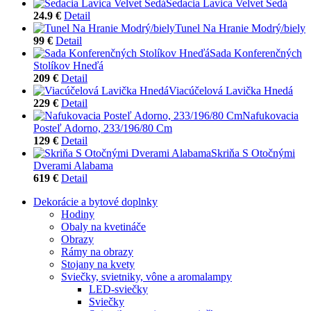
Sedacia Lavica Velvet Šedá
24.9 €
Detail
Tunel Na Hranie Modrý/biely
99 €
Detail
Sada Konferenčných
Stolíkov Hneďá
209 €
Detail
Viacúčelová Lavička Hnedá
229 €
Detail
Nafukovacia
Posteľ Adorno, 233/196/80 Cm
129 €
Detail
Skriňa S Otočnými
Dverami Alabama
619 €
Detail
Dekorácie a bytové doplnky
Hodiny
Obaly na kvetináče
Obrazy
Rámy na obrazy
Stojany na kvety
Sviečky, svietniky, vône a aromalampy
LED-sviečky
Sviečky