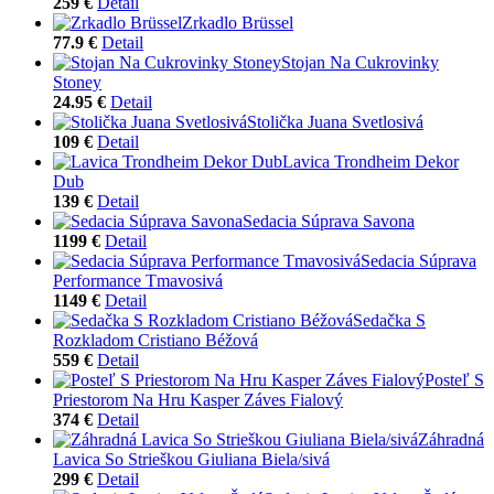
259 €
Detail
Zrkadlo Brüssel
77.9 €
Detail
Stojan Na Cukrovinky
Stoney
24.95 €
Detail
Stolička Juana Svetlosivá
109 €
Detail
Lavica Trondheim Dekor
Dub
139 €
Detail
Sedacia Súprava Savona
1199 €
Detail
Sedacia Súprava
Performance Tmavosivá
1149 €
Detail
Sedačka S
Rozkladom Cristiano Béžová
559 €
Detail
Posteľ S
Priestorom Na Hru Kasper Záves Fialový
374 €
Detail
Záhradná
Lavica So Strieškou Giuliana Biela/sivá
299 €
Detail