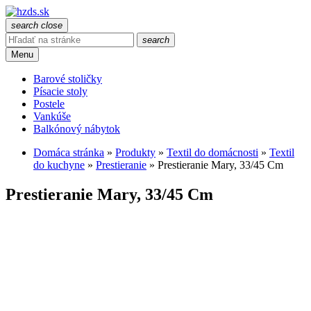
search
close
search
Menu
Barové stoličky
Písacie stoly
Postele
Vankúše
Balkónový nábytok
Domáca stránka
»
Produkty
»
Textil do domácnosti
»
Textil
do kuchyne
»
Prestieranie
»
Prestieranie Mary, 33/45 Cm
Prestieranie Mary, 33/45 Cm