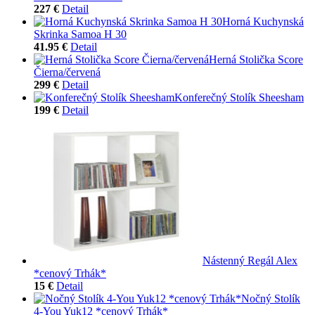
227 €
Detail
Horná Kuchynská
Skrinka Samoa H 30
41.95 €
Detail
Herná Stolička Score
Čierna/červená
299 €
Detail
Konferečný Stolík Sheesham
199 €
Detail
Nástenný Regál Alex
*cenový Trhák*
15 €
Detail
Nočný Stolík
4-You Yuk12 *cenový Trhák*