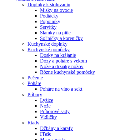
Doplnky k stolovaniu
Misky na ovocie
Podtácky
Popolníky
Servítky
Slamky na pitie
Soľničky a koreničky
Kuchynské doplnky
Kuchynské pomôcky
Dosky na krájanie
Dózy a poháre s vekom
Nože a držiaky nožov
Rôzne kuchynské pomôcky
Pečenie
Poháre
Poháre na víno a sekt
Príbory
Lyžice
Nože
Príborové sady
Vidličky
Riady
Džbány a karafy
Fľaše
Misy a misky