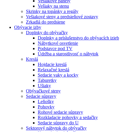
Vešiakové panely
Vešiaky na stenu
Skrinky na topánky a regály
Vešiakové steny a predsieňové zostavy
Zrkadlá do predsiene
Obývacie izby
Doplnky do obývačky
Doplnky a príslušenstvo do obývacích izieb
Nábytkové osvetlenie
Podstavce pod TV
Údržba a starostlivosť o nábytok
Kreslá
Hojdacie kreslá
Relaxačné kreslá
Sedacie vaky a kocky
Taburetky
Ušiaky
Obývačkové steny
Sedacie súpravy
Leňošky
Pohovky
Rohové sedacie súpravy
Rozkladacie pohovky a sedačky
Sedacie súpravy do U
Sektorový nábytok do obývačky