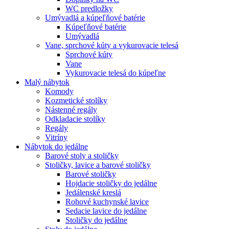
WC predložky
Umývadlá a kúpeľňové batérie
Kúpeľňové batérie
Umývadlá
Vane, sprchové kúty a vykurovacie telesá
Sprchové kúty
Vane
Vykurovacie telesá do kúpeľne
Malý nábytok
Komody
Kozmetické stolíky
Nástenné regály
Odkladacie stolíky
Regály
Vitríny
Nábytok do jedálne
Barové stoly a stoličky
Stoličky, lavice a barové stoličky
Barové stoličky
Hojdacie stoličky do jedálne
Jedálenské kreslá
Rohové kuchynské lavice
Sedacie lavice do jedálne
Stoličky do jedálne