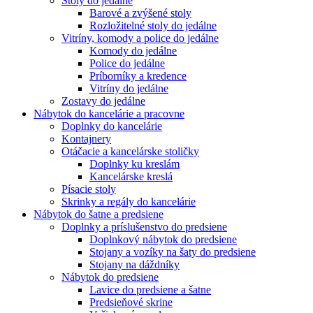
Stoly do jedálne
Barové a zvýšené stoly
Rozložitelné stoly do jedálne
Vitríny, komody a police do jedálne
Komody do jedálne
Police do jedálne
Príborníky a kredence
Vitríny do jedálne
Zostavy do jedálne
Nábytok do kancelárie a pracovne
Doplnky do kancelárie
Kontajnery
Otáčacie a kancelárske stoličky
Doplnky ku kreslám
Kancelárske kreslá
Písacie stoly
Skrinky a regály do kancelárie
Nábytok do šatne a predsiene
Doplnky a príslušenstvo do predsiene
Doplnkový nábytok do predsiene
Stojany a vozíky na šaty do predsiene
Stojany na dáždníky
Nábytok do predsiene
Lavice do predsiene a šatne
Predsieňové skrine