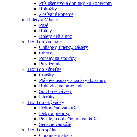
Príslušenstvo a doplnky ku kobercom
Rohožky
Zošívané koberce
Rolety a žáluzie
Plisé
Rolety
Rolety deň a noc
Textil do kuchyne
Chňapky, utierky, zástery
Obrusy
Poťahy na stoličky
Prestieranie
Textil do kúpeľne
Osušky
Plážové osušky a osušky do sauny
Rukavice na umývanie
Sprchové závesy
Uteráky
Textil do obývačky
Dekoračné vankúše
Deky a prehozy
Poťahy a obliečky na vankúše
Sedacie vankúše
Textil do spálne
Chrániče matraca