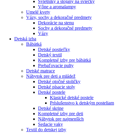
Svietniky a stojany na sviečky
Vône a aromalampy
Umelé kvety
Vázy, sochy a dekoračné predmety
Dekorácie na stenu
Sochy a dekoračné predmety
Vázy
Detská izba
Bábätká
Detské postieľky
Detský textil
Kompletné izby pre bábätká
Prebaľovacie pulty
Detské matrace
Nábytok pre deti a mládež
Detské otočné stoličky
Detské písacie stoly
Detské postele
Klasické detské postele
Príslušenstvo k detským posteliam
Detské skrine
Kompletné izby pre deti
Nábytok pre najmenších
Sedacie vaky
Textil do detskej izby