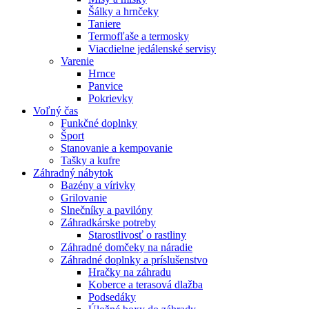
Šálky a hrnčeky
Taniere
Termofľaše a termosky
Viacdielne jedálenské servisy
Varenie
Hrnce
Panvice
Pokrievky
Voľný čas
Funkčné doplnky
Šport
Stanovanie a kempovanie
Tašky a kufre
Záhradný nábytok
Bazény a vírivky
Grilovanie
Slnečníky a pavilóny
Záhradkárske potreby
Starostlivosť o rastliny
Záhradné domčeky na náradie
Záhradné doplnky a príslušenstvo
Hračky na záhradu
Koberce a terasová dlažba
Podsedáky