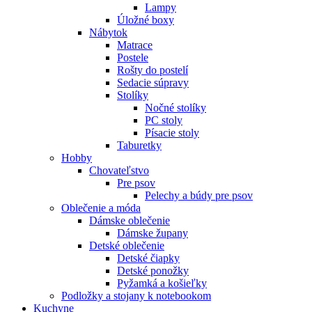
Lampy
Úložné boxy
Nábytok
Matrace
Postele
Rošty do postelí
Sedacie súpravy
Stolíky
Nočné stolíky
PC stoly
Písacie stoly
Taburetky
Hobby
Chovateľstvo
Pre psov
Pelechy a búdy pre psov
Oblečenie a móda
Dámske oblečenie
Dámske župany
Detské oblečenie
Detské čiapky
Detské ponožky
Pyžamká a košieľky
Podložky a stojany k notebookom
Kuchyne