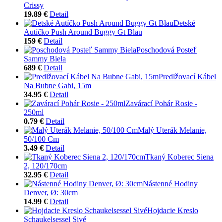
Crissy
19.89 €
Detail
Detské
Autíčko Push Around Buggy Gt Blau
159 €
Detail
Poschodová Posteľ
Sammy Biela
689 €
Detail
Predlžovací Kábel
Na Bubne Gabi, 15m
34.95 €
Detail
Zavárací Pohár Rosie -
250ml
0.79 €
Detail
Malý Uterák Melanie,
50/100 Cm
3.49 €
Detail
Tkaný Koberec Siena
2, 120/170cm
32.95 €
Detail
Nástenné Hodiny
Denver, Ø: 30cm
14.99 €
Detail
Hojdacie Kreslo
Schaukelsessel Sivé