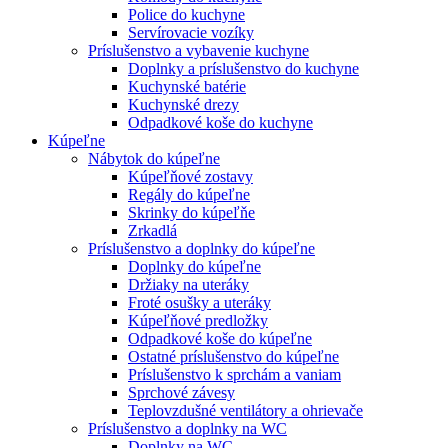
Police do kuchyne
Servírovacie vozíky
Príslušenstvo a vybavenie kuchyne
Doplnky a príslušenstvo do kuchyne
Kuchynské batérie
Kuchynské drezy
Odpadkové koše do kuchyne
Kúpeľne
Nábytok do kúpeľne
Kúpeľňové zostavy
Regály do kúpeľne
Skrinky do kúpeľňe
Zrkadlá
Príslušenstvo a doplnky do kúpeľne
Doplnky do kúpeľne
Držiaky na uteráky
Froté osušky a uteráky
Kúpeľňové predložky
Odpadkové koše do kúpeľne
Ostatné príslušenstvo do kúpeľne
Príslušenstvo k sprchám a vaniam
Sprchové závesy
Teplovzdušné ventilátory a ohrievače
Príslušenstvo a doplnky na WC
Doplnky na WC