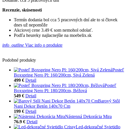
Dodanie: cca 5 pracovných dní
Recenzie, skúsenosti
Termín dodania bol cca 5 pracovných dní ale to si človek
dnes už nepomôže
Akciovej cene 3.49 € som nemohol odolať.
Podľa heureky najlacnejšie na moebelix.sk
info_outline
Viac info o produkte
Podobné produkty
Posteľ
Boxspring Nero Pl: 160/200cm, Sivá Zelená
499 €
Detail
Posteľ
Boxspring Nero Pl: 180/200cm, Béžová
549 €
Detail
Barový Stôl
Nani Dekor Betón 140x70 Cm
199 €
Detail
Nástenná Dekorácia Mira
76.9 €
Detail
Led-dekoračné Svietidlo