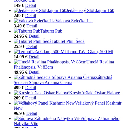
160x90 Cm
149 €
Detail
Jedálenský Stôl Jaipur 160
249 €
Detail
Valcová Sviečka Lia
3.49 €
Detail
Taburet Pub
24.95 €
Detail
Taburet Phill Šedá
25.9 €
Detail
Termofľaša Glam, 500 Ml
14.99 €
Detail
Umelá Rastlina
Phalänopsis, V: 83cm
49.95 €
Detail
Záhradná
Sedacia Súprava Arianna Čierna
499 €
Detail
Kreslo 'ušiak' Oskar Fialové
209 €
Detail
Vešiakový Panel Kashmir
New
96.9 €
Detail
Súprava Záhradného
Nábytku Vito