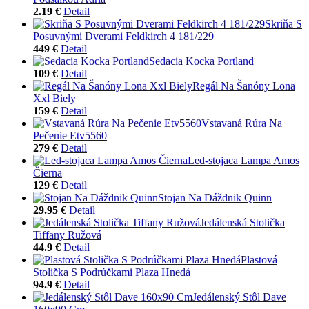
2.19 €
Detail
Skriňa S
Posuvnými Dverami Feldkirch 4 181/229
449 €
Detail
Sedacia Kocka Portland
109 €
Detail
Regál Na Šanóny Lona
Xxl Biely
159 €
Detail
Vstavaná Rúra Na
Pečenie Etv5560
279 €
Detail
Led-stojaca Lampa Amos
Čierna
129 €
Detail
Stojan Na Dáždnik Quinn
29.95 €
Detail
Jedálenská Stolička
Tiffany Ružová
44.9 €
Detail
Plastová
Stolička S Podrúčkami Plaza Hnedá
94.9 €
Detail
Jedálenský Stôl Dave