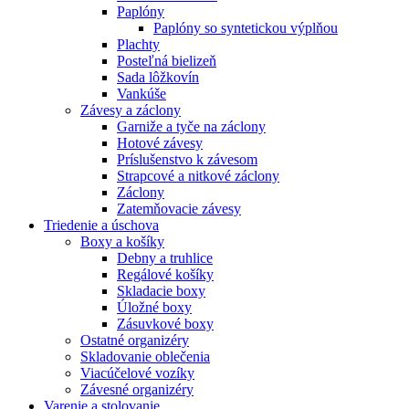
Paplóny
Paplóny so syntetickou výplňou
Plachty
Posteľná bielizeň
Sada lôžkovín
Vankúše
Závesy a záclony
Garniže a tyče na záclony
Hotové závesy
Príslušenstvo k závesom
Strapcové a nitkové záclony
Záclony
Zatemňovacie závesy
Triedenie a úschova
Boxy a košíky
Debny a truhlice
Regálové košíky
Skladacie boxy
Úložné boxy
Zásuvkové boxy
Ostatné organizéry
Skladovanie oblečenia
Viacúčelové vozíky
Závesné organizéry
Varenie a stolovanie