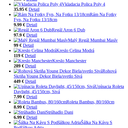
Vkladacia Polica Poly 4
35.95 €
Detail
Rám Na Fotky
Fyn, Na Fotku 13/18cm
9.99 €
Detail
Regál Aron 6 Dub
97.9 €
Detail
Malý Regál Mumbai Masív
99 €
Detail
Kreslo Celina Modrá
119 €
Detail
Kreslo Manchester
289 €
Detail
Rohová
Skriňa Young Dekor Biela/svetlo Sivá
449 €
Detail
Upínacia Roleta
Daylight, 45/150cm, Sivá
7.99 €
Detail
Roleta Bambus, 80/160cm
8.99 €
Detail
Strúhadlo Dani
6.99 €
Detail
Šálka Na Kávu S
Podšálkou Adria