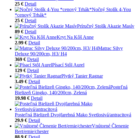
25 €
Detail
Nočný Stolík 4-You
*cenový Trhák*
25 €
Detail
Príručný Stolík Akazie Masív
89 €
Detail
Kryt Na Kôš Anne
2.99 €
Detail
Matrac Silvy
Deluxe 90/200cm, H3/ H4
369 €
Detail
Písací Stôl Aurel
129 €
Detail
Plytký Tanier Ragnar
3.49 €
Detail
Posteľná
Bielizeň Gingko, 140/200cm, Zelená
19.98 €
Detail
Posteľná Bielizeň Dvojfarebná Mako Svetlosivá/antracitová
29.9 €
Detail
Vnútorné Členenie
Bert/ernie/chester
88.9 €
Detail