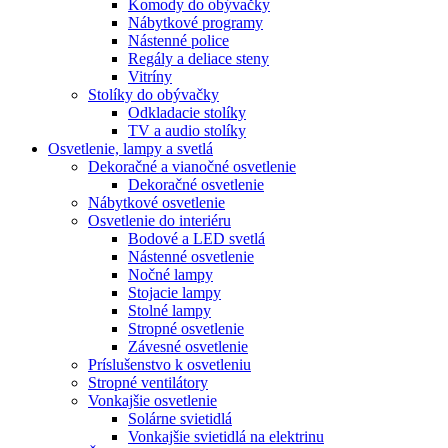
Komody do obývačky
Nábytkové programy
Nástenné police
Regály a deliace steny
Vitríny
Stolíky do obývačky
Odkladacie stolíky
TV a audio stolíky
Osvetlenie, lampy a svetlá
Dekoračné a vianočné osvetlenie
Dekoračné osvetlenie
Nábytkové osvetlenie
Osvetlenie do interiéru
Bodové a LED svetlá
Nástenné osvetlenie
Nočné lampy
Stojacie lampy
Stolné lampy
Stropné osvetlenie
Závesné osvetlenie
Príslušenstvo k osvetleniu
Stropné ventilátory
Vonkajšie osvetlenie
Solárne svietidlá
Vonkajšie svietidlá na elektrinu