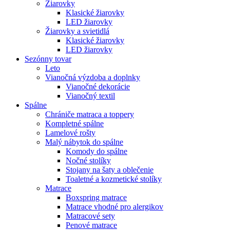
Žiarovky
Klasické žiarovky
LED žiarovky
Žiarovky a svietidlá
Klasické žiarovky
LED žiarovky
Sezónny tovar
Leto
Vianočná výzdoba a doplnky
Vianočné dekorácie
Vianočný textil
Spálne
Chrániče matraca a toppery
Kompletné spálne
Lamelové rošty
Malý nábytok do spálne
Komody do spálne
Nočné stolíky
Stojany na šaty a oblečenie
Toaletné a kozmetické stolíky
Matrace
Boxspring matrace
Matrace vhodné pro alergikov
Matracové sety
Penové matrace