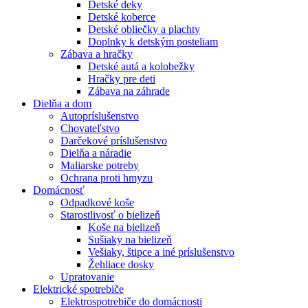
Detské deky
Detské koberce
Detské obliečky a plachty
Doplnky k detským posteliam
Zábava a hračky
Detské autá a kolobežky
Hračky pre deti
Zábava na záhrade
Dielňa a dom
Autopríslušenstvo
Chovateľstvo
Darčekové príslušenstvo
Dielňa a náradie
Maliarske potreby
Ochrana proti hmyzu
Domácnosť
Odpadkové koše
Starostlivosť o bielizeň
Koše na bielizeň
Sušiaky na bielizeň
Vešiaky, štipce a iné príslušenstvo
Žehliace dosky
Upratovanie
Elektrické spotrebiče
Elektrospotrebiče do domácnosti