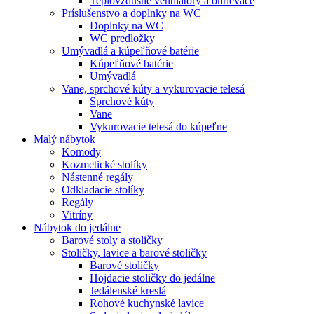
Teplovzdušné ventilátory a ohrievače
Príslušenstvo a doplnky na WC
Doplnky na WC
WC predložky
Umývadlá a kúpeľňové batérie
Kúpeľňové batérie
Umývadlá
Vane, sprchové kúty a vykurovacie telesá
Sprchové kúty
Vane
Vykurovacie telesá do kúpeľne
Malý nábytok
Komody
Kozmetické stolíky
Nástenné regály
Odkladacie stolíky
Regály
Vitríny
Nábytok do jedálne
Barové stoly a stoličky
Stoličky, lavice a barové stoličky
Barové stoličky
Hojdacie stoličky do jedálne
Jedálenské kreslá
Rohové kuchynské lavice