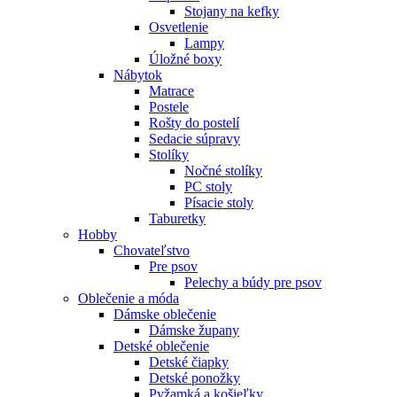
Stojany na kefky
Osvetlenie
Lampy
Úložné boxy
Nábytok
Matrace
Postele
Rošty do postelí
Sedacie súpravy
Stolíky
Nočné stolíky
PC stoly
Písacie stoly
Taburetky
Hobby
Chovateľstvo
Pre psov
Pelechy a búdy pre psov
Oblečenie a móda
Dámske oblečenie
Dámske župany
Detské oblečenie
Detské čiapky
Detské ponožky
Pyžamká a košieľky