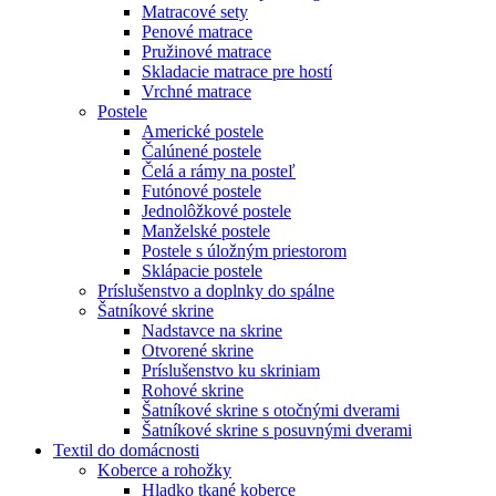
Matracové sety
Penové matrace
Pružinové matrace
Skladacie matrace pre hostí
Vrchné matrace
Postele
Americké postele
Čalúnené postele
Čelá a rámy na posteľ
Futónové postele
Jednolôžkové postele
Manželské postele
Postele s úložným priestorom
Sklápacie postele
Príslušenstvo a doplnky do spálne
Šatníkové skrine
Nadstavce na skrine
Otvorené skrine
Príslušenstvo ku skriniam
Rohové skrine
Šatníkové skrine s otočnými dverami
Šatníkové skrine s posuvnými dverami
Textil do domácnosti
Koberce a rohožky
Hladko tkané koberce