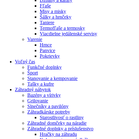
Džbány a karafy
Fľaše
Misy a misky
Šálky a hrnčeky
Taniere
Termofľaše a termosky
Viacdielne jedálenské servisy
Varenie
Hrnce
Panvice
Pokrievky
Voľný čas
Funkčné doplnky
Šport
Stanovanie a kempovanie
Tašky a kufre
Záhradný nábytok
Bazény a vírivky
Grilovanie
Slnečníky a pavilóny
Záhradkárske potreby
Starostlivosť o rastliny
Záhradné domčeky na náradie
Záhradné doplnky a príslušenstvo
Hračky na záhradu