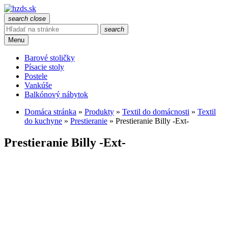
search
close
search
Menu
Barové stoličky
Písacie stoly
Postele
Vankúše
Balkónový nábytok
Domáca stránka
»
Produkty
»
Textil do domácnosti
»
Textil
do kuchyne
»
Prestieranie
»
Prestieranie Billy -Ext-
Prestieranie Billy -Ext-