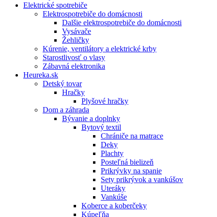
Elektrické spotrebiče
Elektrospotrebiče do domácnosti
Dalšie elektrospotrebiče do domácnosti
Vysávače
Žehličky
Kúrenie, ventilátory a elektrické krby
Starostlivosť o vlasy
Zábavná elektronika
Heureka.sk
Detský tovar
Hračky
Plyšové hračky
Dom a záhrada
Bývanie a doplnky
Bytový textil
Chrániče na matrace
Deky
Plachty
Posteľná bielizeň
Prikrývky na spanie
Sety prikrývok a vankúšov
Uteráky
Vankúše
Koberce a koberčeky
Kúpeľňa