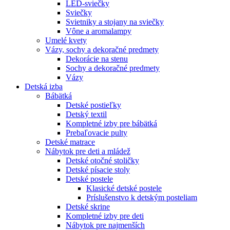
LED-sviečky
Sviečky
Svietniky a stojany na sviečky
Vône a aromalampy
Umelé kvety
Vázy, sochy a dekoračné predmety
Dekorácie na stenu
Sochy a dekoračné predmety
Vázy
Detská izba
Bábätká
Detské postieľky
Detský textil
Kompletné izby pre bábätká
Prebaľovacie pulty
Detské matrace
Nábytok pre deti a mládež
Detské otočné stoličky
Detské písacie stoly
Detské postele
Klasické detské postele
Príslušenstvo k detským posteliam
Detské skrine
Kompletné izby pre deti
Nábytok pre najmenších