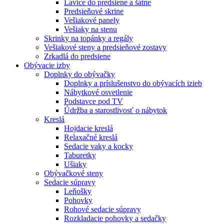
Lavice do predsiene a šatne
Predsieňové skrine
Vešiakové panely
Vešiaky na stenu
Skrinky na topánky a regály
Vešiakové steny a predsieňové zostavy
Zrkadlá do predsiene
Obývacie izby
Doplnky do obývačky
Doplnky a príslušenstvo do obývacích izieb
Nábytkové osvetlenie
Podstavce pod TV
Údržba a starostlivosť o nábytok
Kreslá
Hojdacie kreslá
Relaxačné kreslá
Sedacie vaky a kocky
Taburetky
Ušiaky
Obývačkové steny
Sedacie súpravy
Leňošky
Pohovky
Rohové sedacie súpravy
Rozkladacie pohovky a sedačky