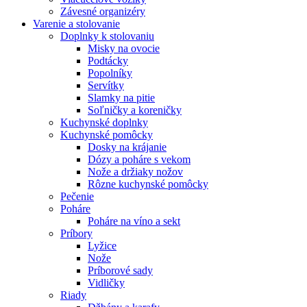
Závesné organizéry
Varenie a stolovanie
Doplnky k stolovaniu
Misky na ovocie
Podtácky
Popolníky
Servítky
Slamky na pitie
Soľničky a koreničky
Kuchynské doplnky
Kuchynské pomôcky
Dosky na krájanie
Dózy a poháre s vekom
Nože a držiaky nožov
Rôzne kuchynské pomôcky
Pečenie
Poháre
Poháre na víno a sekt
Príbory
Lyžice
Nože
Príborové sady
Vidličky
Riady