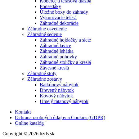
Koberce a terasová dlažba
Podsedáky
Úložné boxy do záhrady
Vykurovacie telesá
Záhradné dekorácie
Záhradné osvetlenie
Záhradné sedenie
Záhradné hojdačky a siete
Záhradné lavice
Záhradné lehátka
Záhradné pohovky
Záhradné stoličky a kreslá
Závesné kreslá
Záhradné stoly
Záhradné zostavy
Balkónový nábytok
Drevený nábytok
Kovový nábytok
Umelý ratanový nábytok
Kontakt
Ochrana osobných údajov a Cookies (GDPR)
Online katalóg
Copyright © 2026 hzds.sk