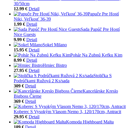
30/50cm
12.99 €
Detail
Papuče Pre Hostí
Niki, Veľkosť 36-39
1.99 €
Detail
Sada Papúč Pre Hostí
Nice Guests
9.99 €
Detail
Sokel Milano
15.95 €
Detail
Pohár Na Zubnú Kefku Kim
8.99 €
Detail
Hrniec Bistro
27.95 €
Detail
Stolička S
Podrúčkami Ružová 2 Ks/sada
309 €
Detail
Kancelárske Kreslo
Bigboss Čierne
369 €
Detail
Koberec S Vysokým Vlasom Nemo 3, 120/170cm, Antracit
29.95 €
Detail
Komoda Highboard Malta
189 €
Detail