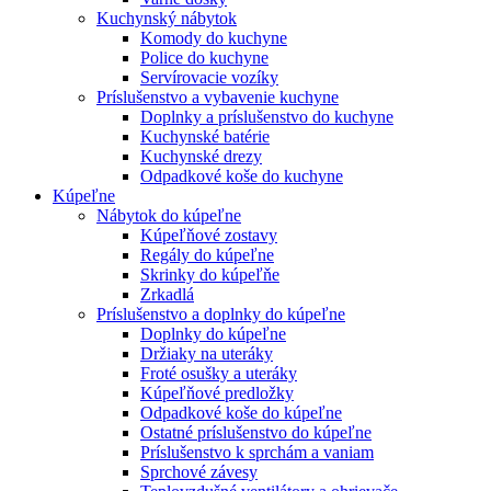
Kuchynský nábytok
Komody do kuchyne
Police do kuchyne
Servírovacie vozíky
Príslušenstvo a vybavenie kuchyne
Doplnky a príslušenstvo do kuchyne
Kuchynské batérie
Kuchynské drezy
Odpadkové koše do kuchyne
Kúpeľne
Nábytok do kúpeľne
Kúpeľňové zostavy
Regály do kúpeľne
Skrinky do kúpeľňe
Zrkadlá
Príslušenstvo a doplnky do kúpeľne
Doplnky do kúpeľne
Držiaky na uteráky
Froté osušky a uteráky
Kúpeľňové predložky
Odpadkové koše do kúpeľne
Ostatné príslušenstvo do kúpeľne
Príslušenstvo k sprchám a vaniam
Sprchové závesy