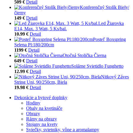
509 €
Detail
Konferenčný Stolík Biely/
čierny
149 €
Detail
Led Žiarovka
E14, Max. 3 Watt, 5 Ks/bal.
10.99 €
Detail
Posteľ Boxspring
Selena Pl:180/200cm
1199 €
Detail
Otočná Stolička Čierna
649 €
Detail
Solárne Svietidlo Funghetto
12.99 €
Detail
Nitkový Záves
String Uni, 90/250cm, Biela
19.98 €
Detail
Dekorácie a bytové doplnky
Hodiny
Obaly na kvetináče
Obrazy
Rámy na obrazy
Stojany na kvety
Sviečky, svietniky, vône a aromalampy