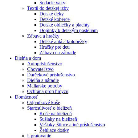
Sedacie vaky
Textil do detskej izby
Detské deky
Detské koberce
Detské obliečky a plachty
Doplnky k detským posteliam
Zábava a hračky
Detské autá a kolobežky
Hračky pre deti
Zábava na záhrade
Dielňa a dom
Autopríslušenstvo
Chovateľstvo
Darčekové príslušenstvo
Dielňa a náradie
Maliarske potreby
Ochrana proti hmyzu
Domácnosť
Odpadkové koše
Starostlivosť o bielizeň
Koše na bielizeň
Sušiaky na bielizeň
Vešiaky, štipce a iné príslušenstvo
Žehliace dosky
Upratovanie