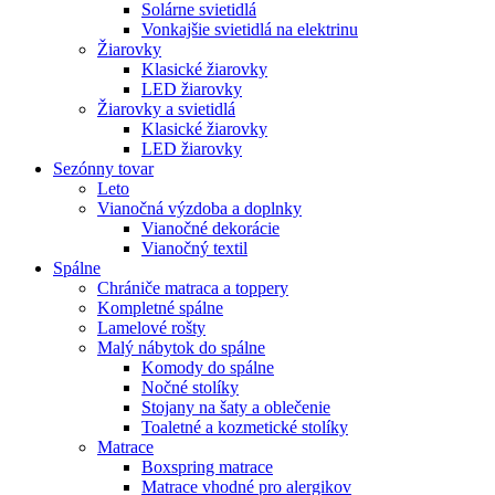
Solárne svietidlá
Vonkajšie svietidlá na elektrinu
Žiarovky
Klasické žiarovky
LED žiarovky
Žiarovky a svietidlá
Klasické žiarovky
LED žiarovky
Sezónny tovar
Leto
Vianočná výzdoba a doplnky
Vianočné dekorácie
Vianočný textil
Spálne
Chrániče matraca a toppery
Kompletné spálne
Lamelové rošty
Malý nábytok do spálne
Komody do spálne
Nočné stolíky
Stojany na šaty a oblečenie
Toaletné a kozmetické stolíky
Matrace
Boxspring matrace
Matrace vhodné pro alergikov