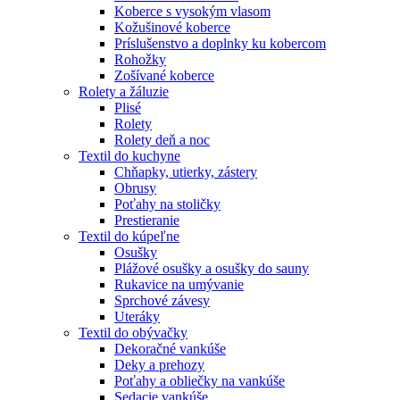
Koberce s vysokým vlasom
Kožušinové koberce
Príslušenstvo a doplnky ku kobercom
Rohožky
Zošívané koberce
Rolety a žáluzie
Plisé
Rolety
Rolety deň a noc
Textil do kuchyne
Chňapky, utierky, zástery
Obrusy
Poťahy na stoličky
Prestieranie
Textil do kúpeľne
Osušky
Plážové osušky a osušky do sauny
Rukavice na umývanie
Sprchové závesy
Uteráky
Textil do obývačky
Dekoračné vankúše
Deky a prehozy
Poťahy a obliečky na vankúše
Sedacie vankúše