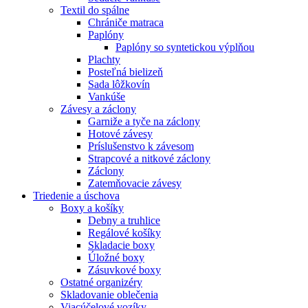
Textil do spálne
Chrániče matraca
Paplóny
Paplóny so syntetickou výplňou
Plachty
Posteľná bielizeň
Sada lôžkovín
Vankúše
Závesy a záclony
Garniže a tyče na záclony
Hotové závesy
Príslušenstvo k závesom
Strapcové a nitkové záclony
Záclony
Zatemňovacie závesy
Triedenie a úschova
Boxy a košíky
Debny a truhlice
Regálové košíky
Skladacie boxy
Úložné boxy
Zásuvkové boxy
Ostatné organizéry
Skladovanie oblečenia
Viacúčelové vozíky