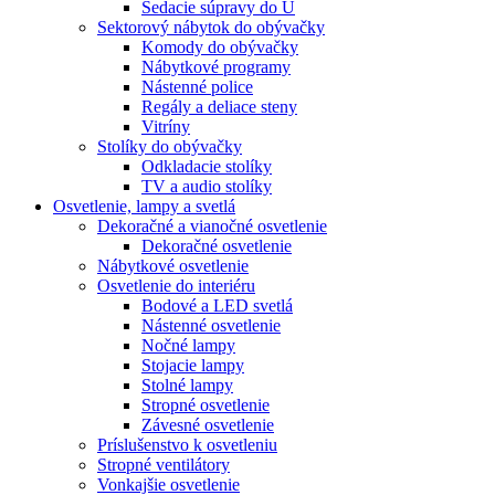
Sedacie súpravy do U
Sektorový nábytok do obývačky
Komody do obývačky
Nábytkové programy
Nástenné police
Regály a deliace steny
Vitríny
Stolíky do obývačky
Odkladacie stolíky
TV a audio stolíky
Osvetlenie, lampy a svetlá
Dekoračné a vianočné osvetlenie
Dekoračné osvetlenie
Nábytkové osvetlenie
Osvetlenie do interiéru
Bodové a LED svetlá
Nástenné osvetlenie
Nočné lampy
Stojacie lampy
Stolné lampy
Stropné osvetlenie
Závesné osvetlenie
Príslušenstvo k osvetleniu
Stropné ventilátory
Vonkajšie osvetlenie