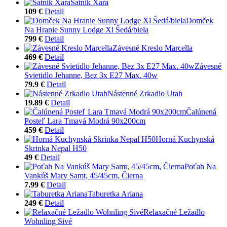
Šatník Xara
109 €
Detail
Domček
Na Hranie Sunny Lodge Xl Šedá/biela
799 €
Detail
Závesné Kreslo Marcella
469 €
Detail
Závesné
Svietidlo Jehanne, Bez 3x E27 Max. 40w
79.9 €
Detail
Nástenné Zrkadlo Utah
19.89 €
Detail
Čalúnená
Posteľ Lara Tmavá Modrá 90x200cm
459 €
Detail
Horná Kuchynská
Skrinka Nepal H50
49 €
Detail
Poťah Na
Vankúš Mary Samt, 45/45cm, Čierna
7.99 €
Detail
Taburetka Ariana
249 €
Detail
Relaxačné Ležadlo
Wohnling Sivé