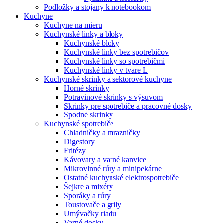
Podložky a stojany k notebookom
Kuchyne
Kuchyne na mieru
Kuchynské linky a bloky
Kuchynské bloky
Kuchynské linky bez spotrebičov
Kuchynské linky so spotrebičmi
Kuchynské linky v tvare L
Kuchynské skrinky a sektorové kuchyne
Horné skrinky
Potravinové skrinky s výsuvom
Skrinky pre spotrebiče a pracovné dosky
Spodné skrinky
Kuchynské spotrebiče
Chladničky a mrazničky
Digestory
Fritézy
Kávovary a varné kanvice
Mikrovlnné rúry a minipekárne
Ostatné kuchynské elektrospotrebiče
Šejkre a mixéry
Sporáky a rúry
Toustovače a grily
Umývačky riadu
Varné dosky