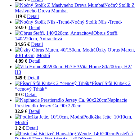
Nočný Stolík Z
Masívneho Dreva Mumbai
119 €
Detail
Nočný Stolík Nils -Trend-
59.9 €
Detail
Obrus Steffi,
140/220cm, Antracitová
34.95 €
Detail
Úzky Obrus Maren,
40/150cm, Modrá
4.99 €
Detail
Vita Home 80/200cm, H2/
H3
349 €
Detail
Písací Stôl Kubek 2
*cenový Trhák*
39 €
Detail
Napínacie
Prestieradlo Jersey Ca. 90x220cm
32.9 €
Detail
Podložka Jette, 10/10cm,
Modrá
1.2 €
Detail
Posteľná