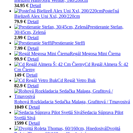
Bielizeň Hans-Jörg Wende, 140/200cm
34.95 €
Detail
Posteľná
Bielizeň Alex Uni Xxl, 200/220cm
79.9 €
Detail
Prestieranie Stefan,
30/45cm, Zelená
2.99 €
Detail
Prestieranie Steffi
7.99 €
Detail
Regál Megosa Mini Čierna
99.9 €
Detail
Cd Regál Almera Š: 42
Cm Čierny
149 €
Detail
Cd Regál Vetro Buk
82.9 €
Detail
Rohová Rozkladacia Sedačka Malaga, Grafitová / Tmavosivá
1049 €
Detail
Sedacia Súprava Pilot
Svetlá Sivá
1599 €
Detail
Dvojitá