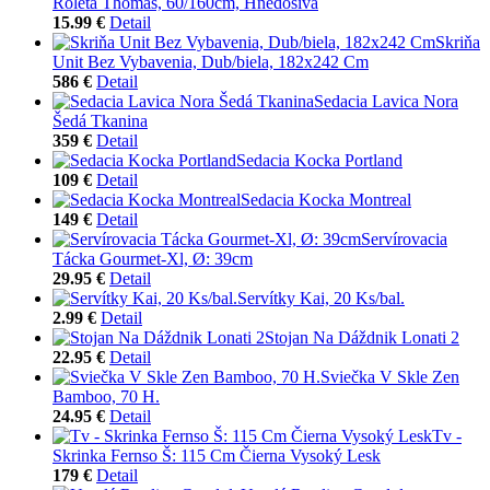
Roleta Thomas, 60/160cm, Hnedosivá
15.99 €
Detail
Skriňa
Unit Bez Vybavenia, Dub/biela, 182x242 Cm
586 €
Detail
Sedacia Lavica Nora
Šedá Tkanina
359 €
Detail
Sedacia Kocka Portland
109 €
Detail
Sedacia Kocka Montreal
149 €
Detail
Servírovacia
Tácka Gourmet-Xl, Ø: 39cm
29.95 €
Detail
Servítky Kai, 20 Ks/bal.
2.99 €
Detail
Stojan Na Dáždnik Lonati 2
22.95 €
Detail
Sviečka V Skle Zen
Bamboo, 70 H.
24.95 €
Detail
Tv -
Skrinka Fernso Š: 115 Cm Čierna Vysoký Lesk
179 €
Detail