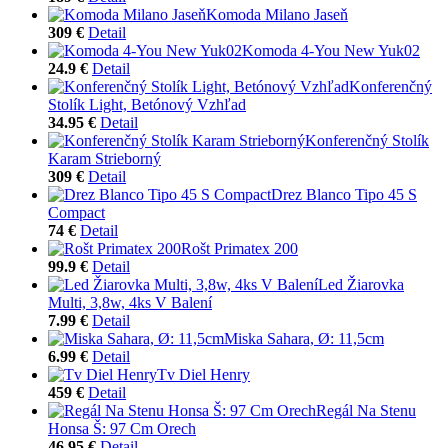
Komoda Milano Jaseň
309 €
Detail
Komoda 4-You New Yuk02
24.9 €
Detail
Konferenčný
Stolík Light, Betónový Vzhľad
34.95 €
Detail
Konferenčný Stolík
Karam Strieborný
309 €
Detail
Drez Blanco Tipo 45 S
Compact
74 €
Detail
Rošt Primatex 200
99.9 €
Detail
Led Žiarovka
Multi, 3,8w, 4ks V Balení
7.99 €
Detail
Miska Sahara, Ø: 11,5cm
6.99 €
Detail
Tv Diel Henry
459 €
Detail
Regál Na Stenu
Honsa Š: 97 Cm Orech
46.95 €
Detail