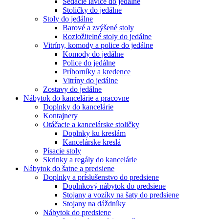
Sedacie lavice do jedálne
Stoličky do jedálne
Stoly do jedálne
Barové a zvýšené stoly
Rozložitelné stoly do jedálne
Vitríny, komody a police do jedálne
Komody do jedálne
Police do jedálne
Príborníky a kredence
Vitríny do jedálne
Zostavy do jedálne
Nábytok do kancelárie a pracovne
Doplnky do kancelárie
Kontajnery
Otáčacie a kancelárske stoličky
Doplnky ku kreslám
Kancelárske kreslá
Písacie stoly
Skrinky a regály do kancelárie
Nábytok do šatne a predsiene
Doplnky a príslušenstvo do predsiene
Doplnkový nábytok do predsiene
Stojany a vozíky na šaty do predsiene
Stojany na dáždníky
Nábytok do predsiene