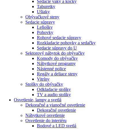
Sedacie vaky a kocky
Taburetky
Ušiaky
Obývačkové steny
Sedacie súpravy
Leňošky
Pohovky
Rohové sedacie súpravy
Rozkladacie pohovky a sedačky
Sedacie súpravy do U
Sektorový nábytok do obývačky
Komody do obývačky
Nábytkové programy
Nástenné police
Regály a deliace steny
Vitríny
Stolíky do obývačky
Odkladacie stolíky
TV a audio stolíky
Osvetlenie, lampy a svetlá
Dekoračné a vianočné osvetlenie
Dekoračné osvetlenie
Nábytkové osvetlenie
Osvetlenie do interiéru
Bodové a LED svetlá