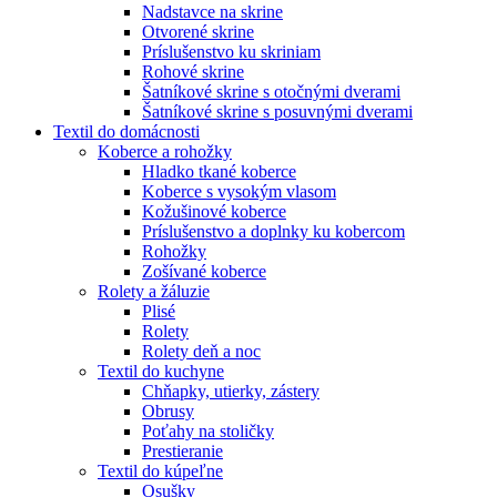
Nadstavce na skrine
Otvorené skrine
Príslušenstvo ku skriniam
Rohové skrine
Šatníkové skrine s otočnými dverami
Šatníkové skrine s posuvnými dverami
Textil do domácnosti
Koberce a rohožky
Hladko tkané koberce
Koberce s vysokým vlasom
Kožušinové koberce
Príslušenstvo a doplnky ku kobercom
Rohožky
Zošívané koberce
Rolety a žáluzie
Plisé
Rolety
Rolety deň a noc
Textil do kuchyne
Chňapky, utierky, zástery
Obrusy
Poťahy na stoličky
Prestieranie
Textil do kúpeľne
Osušky