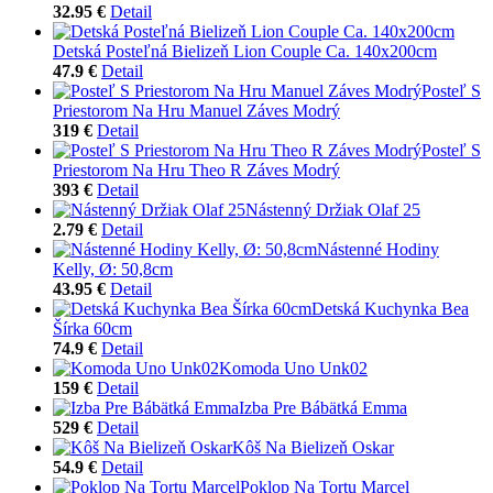
32.95 €
Detail
Detská Posteľná Bielizeň Lion Couple Ca. 140x200cm
47.9 €
Detail
Posteľ S
Priestorom Na Hru Manuel Záves Modrý
319 €
Detail
Posteľ S
Priestorom Na Hru Theo R Záves Modrý
393 €
Detail
Nástenný Držiak Olaf 25
2.79 €
Detail
Nástenné Hodiny
Kelly, Ø: 50,8cm
43.95 €
Detail
Detská Kuchynka Bea
Šírka 60cm
74.9 €
Detail
Komoda Uno Unk02
159 €
Detail
Izba Pre Bábätká Emma
529 €
Detail
Kôš Na Bielizeň Oskar
54.9 €
Detail
Poklop Na Tortu Marcel