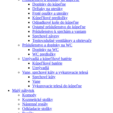
Doplnky do kúpeľne
Držiaky na uteráky
Froté osušky a uteráky
Kúpeľňové predložky
Odpadkové koše do kúpeľne
Ostatné príslušenstvo do kúpeľne
Príslušenstvo k sprchám a vaniam
Sprchové závesy
Teplovzdušné ventilátory a ohrievače
Príslušenstvo a doplnky na WC
Doplnky na WC
WC predložky
Umývadlá a kúpeľňové batérie
Kúpeľňové batérie
Umývadlá
Vane, sprchové kúty a vykurovacie telesá
Sprchové kúty
Vane
Vykurovacie telesá do kúpeľne
Malý nábytok
Komody
Kozmetické stolíky
Nástenné regály
Odkladacie stolíky