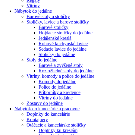
Regály
Vitríny
Nábytok do jedálne
Barové stoly a stoličky
Stoličky, lavice a barové stoličky
Barové stoličky
Hojdacie stoličky do jedálne
Jedálenské kreslá
Rohové kuchynské lavice
Sedacie lavice do jedálne
Stoličky do jedálne
Stoly do jedálne
Barové a zvýšené stoly
Rozložitelné stoly do jedálne
Vitríny, komody a police do jedálne
Komody do jedálne
Police do jedálne
Príborníky a kredence
Vitríny do jedálne
Zostavy do jedálne
Nábytok do kancelárie a pracovne
Doplnky do kancelárie
Kontajnery
Otáčacie a kancelárske stoličky
Doplnky ku kreslám