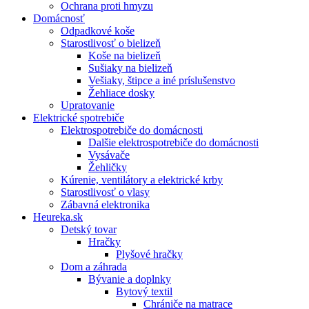
Ochrana proti hmyzu
Domácnosť
Odpadkové koše
Starostlivosť o bielizeň
Koše na bielizeň
Sušiaky na bielizeň
Vešiaky, štipce a iné príslušenstvo
Žehliace dosky
Upratovanie
Elektrické spotrebiče
Elektrospotrebiče do domácnosti
Dalšie elektrospotrebiče do domácnosti
Vysávače
Žehličky
Kúrenie, ventilátory a elektrické krby
Starostlivosť o vlasy
Zábavná elektronika
Heureka.sk
Detský tovar
Hračky
Plyšové hračky
Dom a záhrada
Bývanie a doplnky
Bytový textil
Chrániče na matrace