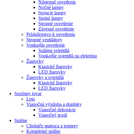
Nástenné osvetlenie
Nočné lampy
Stojacie lampy
Stolné lampy
Stropné osvetlenie
Závesné osvetlenie
Príslušenstvo k osvetleniu
Stropné ventilátory
Vonkajšie osvetlenie
Solárne svietidlá
Vonkajšie svietidlá na elektrinu
Žiarovky
Klasické žiarovky
LED žiarovky
Žiarovky a svietidlá
Klasické žiarovky
LED žiarovky
Sezónny tovar
Leto
Vianočná výzdoba a doplnky
Vianočné dekorácie
Vianočný textil
Spálne
Chrániče matraca a toppery
Kompletné spálne