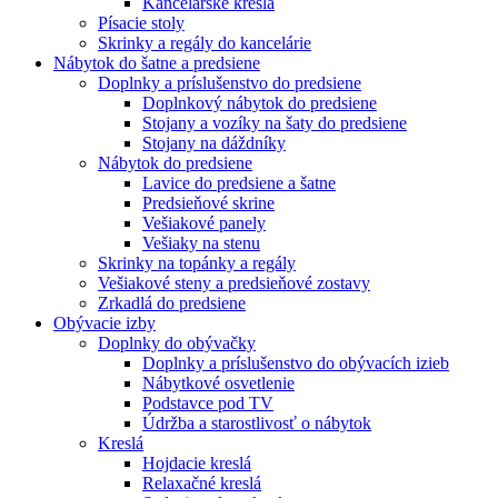
Kancelárske kreslá
Písacie stoly
Skrinky a regály do kancelárie
Nábytok do šatne a predsiene
Doplnky a príslušenstvo do predsiene
Doplnkový nábytok do predsiene
Stojany a vozíky na šaty do predsiene
Stojany na dáždníky
Nábytok do predsiene
Lavice do predsiene a šatne
Predsieňové skrine
Vešiakové panely
Vešiaky na stenu
Skrinky na topánky a regály
Vešiakové steny a predsieňové zostavy
Zrkadlá do predsiene
Obývacie izby
Doplnky do obývačky
Doplnky a príslušenstvo do obývacích izieb
Nábytkové osvetlenie
Podstavce pod TV
Údržba a starostlivosť o nábytok
Kreslá
Hojdacie kreslá
Relaxačné kreslá