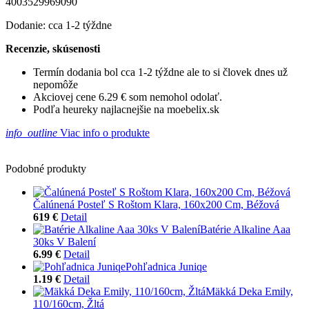
4003529969090
Dodanie: cca 1-2 týždne
Recenzie, skúsenosti
Termín dodania bol cca 1-2 týždne ale to si človek dnes už
nepomôže
Akciovej cene 6.29 € som nemohol odolať.
Podľa heureky najlacnejšie na moebelix.sk
info_outline
Viac info o produkte
Podobné produkty
Čalúnená Posteľ S Roštom Klara, 160x200 Cm, Béžová
619 €
Detail
Batérie Alkaline Aaa
30ks V Balení
6.99 €
Detail
Pohľadnica Juniqe
1.19 €
Detail
Mäkká Deka Emily,
110/160cm, Žltá