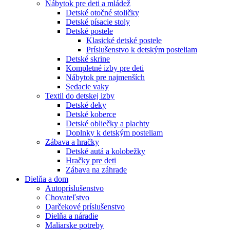
Nábytok pre deti a mládež
Detské otočné stoličky
Detské písacie stoly
Detské postele
Klasické detské postele
Príslušenstvo k detským posteliam
Detské skrine
Kompletné izby pre deti
Nábytok pre najmenších
Sedacie vaky
Textil do detskej izby
Detské deky
Detské koberce
Detské obliečky a plachty
Doplnky k detským posteliam
Zábava a hračky
Detské autá a kolobežky
Hračky pre deti
Zábava na záhrade
Dielňa a dom
Autopríslušenstvo
Chovateľstvo
Darčekové príslušenstvo
Dielňa a náradie
Maliarske potreby