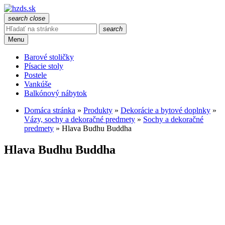
search
close
search
Menu
Barové stoličky
Písacie stoly
Postele
Vankúše
Balkónový nábytok
Domáca stránka
»
Produkty
»
Dekorácie a bytové doplnky
»
Vázy, sochy a dekoračné predmety
»
Sochy a dekoračné
predmety
»
Hlava Budhu Buddha
Hlava Budhu Buddha