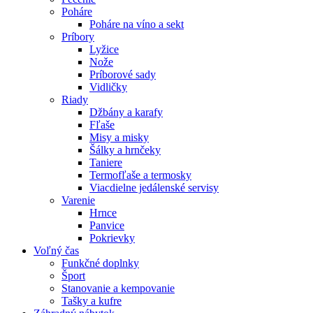
Poháre
Poháre na víno a sekt
Príbory
Lyžice
Nože
Príborové sady
Vidličky
Riady
Džbány a karafy
Fľaše
Misy a misky
Šálky a hrnčeky
Taniere
Termofľaše a termosky
Viacdielne jedálenské servisy
Varenie
Hrnce
Panvice
Pokrievky
Voľný čas
Funkčné doplnky
Šport
Stanovanie a kempovanie
Tašky a kufre