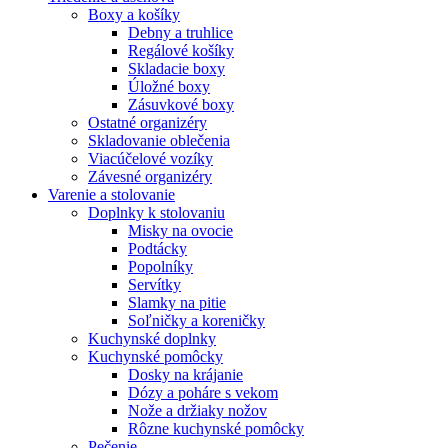
Boxy a košíky
Debny a truhlice
Regálové košíky
Skladacie boxy
Úložné boxy
Zásuvkové boxy
Ostatné organizéry
Skladovanie oblečenia
Viacúčelové vozíky
Závesné organizéry
Varenie a stolovanie
Doplnky k stolovaniu
Misky na ovocie
Podtácky
Popolníky
Servítky
Slamky na pitie
Soľničky a koreničky
Kuchynské doplnky
Kuchynské pomôcky
Dosky na krájanie
Dózy a poháre s vekom
Nože a držiaky nožov
Rôzne kuchynské pomôcky
Pečenie