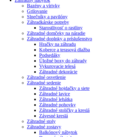
Záhradný nábytok
Bazény a vírivky
Grilovanie
Slnečníky a pavilóny
Záhradkárske potreby
Starostlivosť o rastliny
Záhradné domčeky na náradie
Záhradné doplnky a príslušenstvo
Hračky na záhradu
Koberce a terasová dlažba
Podsedáky
Úložné boxy do záhrady
Vykurovacie telesá
Záhradné dekorácie
Záhradné osvetlenie
Záhradné sedenie
Záhradné hojdačky a siete
Záhradné lavice
Záhradné lehátka
Záhradné pohovky
Záhradné stoličky a kreslá
Závesné kreslá
Záhradné stoly
Záhradné zostavy
Balkónový nábytok