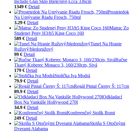
Includo Glas Sklo Biele/sivé,š.cca 336cm
1349 €
Detail
Prostriedok
Na Umývanie Riadu Frosch, 750ml
3.29 €
Detail
Matrac Zo
Studenej Peny H3/h5 King Coco 160
589 €
Detail
Tunel Na Hranie
Ružový/bledoružový
99 €
Detail
Ručne
Tkaný Koberec Monaco 3, 160/230cm, Sivá
179 €
Detail
Stolička Iva Modrá
79.9 €
Detail
Regál Pintal Čierny Š: 117cm
89.9 €
Detail
Odkladací
Box Na Vankúše Hollywood 270l
34.9 €
Detail
Konferenčný Stolík Bomi
249 €
Detail
Skriňa S Otočnými
Dverami Alabama