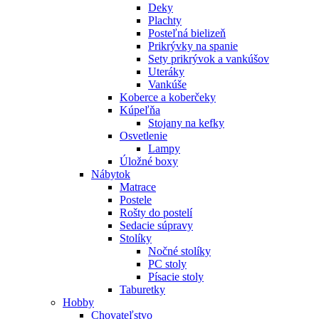
Deky
Plachty
Posteľná bielizeň
Prikrývky na spanie
Sety prikrývok a vankúšov
Uteráky
Vankúše
Koberce a koberčeky
Kúpeľňa
Stojany na kefky
Osvetlenie
Lampy
Úložné boxy
Nábytok
Matrace
Postele
Rošty do postelí
Sedacie súpravy
Stolíky
Nočné stolíky
PC stoly
Písacie stoly
Taburetky
Hobby
Chovateľstvo