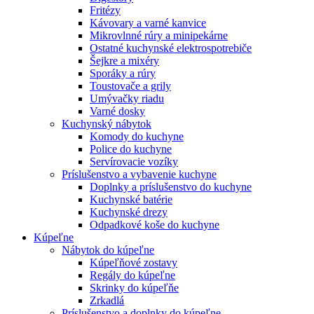
Fritézy
Kávovary a varné kanvice
Mikrovlnné rúry a minipekárne
Ostatné kuchynské elektrospotrebiče
Šejkre a mixéry
Sporáky a rúry
Toustovače a grily
Umývačky riadu
Varné dosky
Kuchynský nábytok
Komody do kuchyne
Police do kuchyne
Servírovacie vozíky
Príslušenstvo a vybavenie kuchyne
Doplnky a príslušenstvo do kuchyne
Kuchynské batérie
Kuchynské drezy
Odpadkové koše do kuchyne
Kúpeľne
Nábytok do kúpeľne
Kúpeľňové zostavy
Regály do kúpeľne
Skrinky do kúpeľňe
Zrkadlá
Príslušenstvo a doplnky do kúpeľne