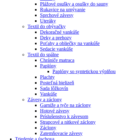
Plážové osušky a osušky do sauny
Rukavice na umývanie
Sprchové závesy
Uteráky
Textil do obývačky
Dekoračné vankúše
Deky a prehozy
Poťahy a obliečky na vankúše
Sedacie vankúše
Textil do spálne
Chrániče matraca
Paplóny
Paplóny so syntetickou výplňou
Plachty
Posteľná bielizeň
Sada lôžkovín
Vankúše
Závesy a záclony
Garniže a tyče na záclony
Hotové závesy
Príslušenstvo k závesom
Strapcové a nitkové záclony
Záclony
Zatemňovacie závesy
Triedenie a úschova