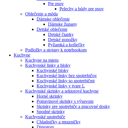
Pre psov
Pelechy a búdy pre psov
Oblečenie a móda
Dámske oblečenie
Dámske župany
Detské oblečenie
Detské čiapky
Detské ponožky
Pyžamká a košieľky
Podložky a stojany k notebookom
Kuchyne
Kuchyne na mieru
Kuchynské linky a bloky
Kuchynské bloky
Kuchynské linky bez spotrebičov
Kuchynské linky so spotrebičmi
Kuchynské linky v tvare L
Kuchynské skrinky a sektorové kuchyne
Horné skrinky
Potravinové skrinky s výsuvom
Skrinky pre spotrebiče a pracovné dosky
Spodné skrinky
Kuchynské spotrebiče
Chladničky a mrazničky
Digestory