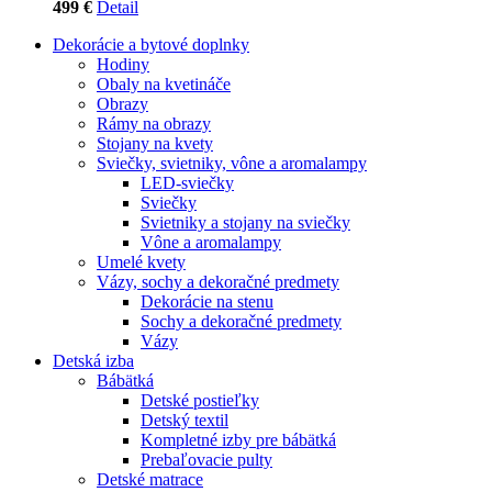
499 €
Detail
Dekorácie a bytové doplnky
Hodiny
Obaly na kvetináče
Obrazy
Rámy na obrazy
Stojany na kvety
Sviečky, svietniky, vône a aromalampy
LED-sviečky
Sviečky
Svietniky a stojany na sviečky
Vône a aromalampy
Umelé kvety
Vázy, sochy a dekoračné predmety
Dekorácie na stenu
Sochy a dekoračné predmety
Vázy
Detská izba
Bábätká
Detské postieľky
Detský textil
Kompletné izby pre bábätká
Prebaľovacie pulty
Detské matrace