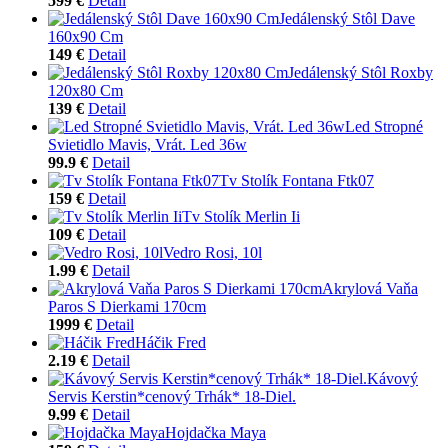
599 €
Detail
Jedálenský Stôl Dave
160x90 Cm
149 €
Detail
Jedálenský Stôl Roxby
120x80 Cm
139 €
Detail
Led Stropné
Svietidlo Mavis, Vrát. Led 36w
99.9 €
Detail
Tv Stolík Fontana Ftk07
159 €
Detail
Tv Stolík Merlin Ii
109 €
Detail
Vedro Rosi, 10l
1.99 €
Detail
Akrylová Vaňa
Paros S Dierkami 170cm
1999 €
Detail
Háčik Fred
2.19 €
Detail
Kávový
Servis Kerstin*cenový Trhák* 18-Diel.
9.99 €
Detail
Hojdačka Maya