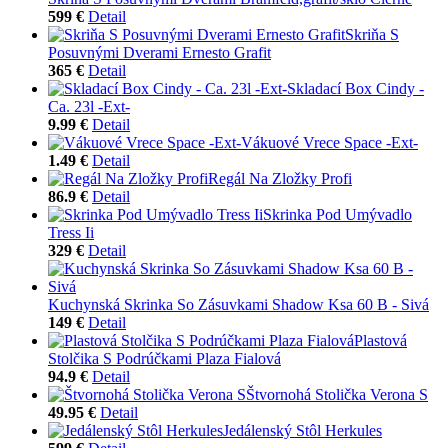
599 €
Detail
Skriňa S
Posuvnými Dverami Ernesto Grafit
365 €
Detail
Skladací Box Cindy -
Ca. 23l -Ext-
9.99 €
Detail
Vákuové Vrece Space -Ext-
1.49 €
Detail
Regál Na Zložky Profi
86.9 €
Detail
Skrinka Pod Umývadlo
Tress Ii
329 €
Detail
Kuchynská Skrinka So Zásuvkami Shadow Ksa 60 B - Sivá
149 €
Detail
Plastová
Stolčika S Podrúčkami Plaza Fialová
94.9 €
Detail
Štvornohá Stolička Verona S
49.95 €
Detail
Jedálenský Stôl Herkules