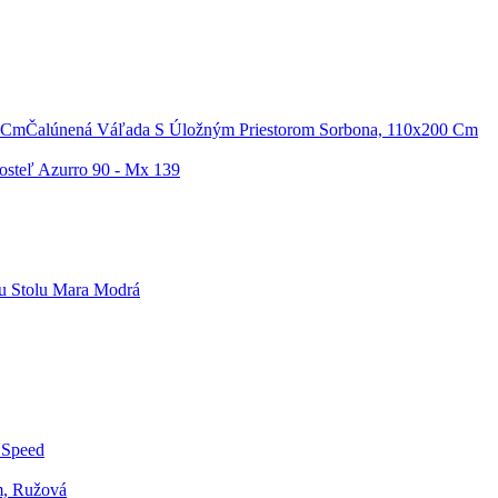
Čalúnená Váľada S Úložným Priestorom Sorbona, 110x200 Cm
osteľ Azurro 90 - Mx 139
mu Stolu Mara Modrá
 Speed
m, Ružová