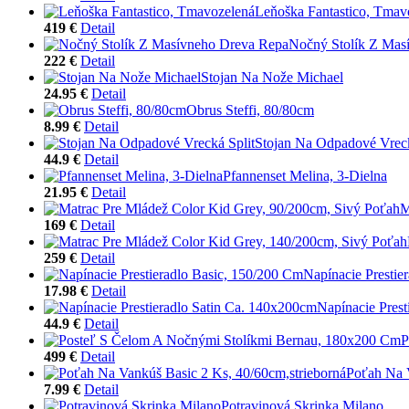
Leňoška Fantastico, Tmav
419 €
Detail
Nočný Stolík Z Mas
222 €
Detail
Stojan Na Nože Michael
24.95 €
Detail
Obrus Steffi, 80/80cm
8.99 €
Detail
Stojan Na Odpadové Vreck
44.9 €
Detail
Pfannenset Melina, 3-Dielna
21.95 €
Detail
M
169 €
Detail
259 €
Detail
Napínacie Prestie
17.98 €
Detail
Napínacie Pres
44.9 €
Detail
P
499 €
Detail
Poťah Na V
7.99 €
Detail
Potravinová Skrinka Milano