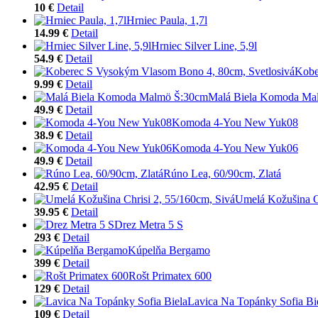
10 €
Detail
Hrniec Paula, 1,7l
14.99 €
Detail
Hrniec Silver Line, 5,9l
54.9 €
Detail
Kobe
9.99 €
Detail
Malá Biela Komoda Ma
49.9 €
Detail
Komoda 4-You New Yuk08
38.9 €
Detail
Komoda 4-You New Yuk06
49.9 €
Detail
Rúno Lea, 60/90cm, Zlatá
42.95 €
Detail
Umelá Kožušina Ch
39.95 €
Detail
Drez Metra 5 S
293 €
Detail
Kúpelňa Bergamo
399 €
Detail
Rošt Primatex 600
129 €
Detail
Lavica Na Topánky Sofia Bi
109 €
Detail