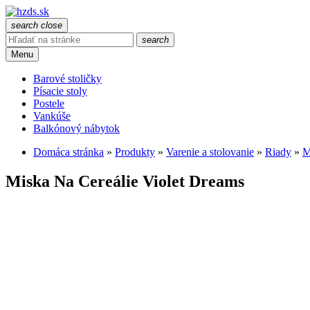
search
close
search
Menu
Barové stoličky
Písacie stoly
Postele
Vankúše
Balkónový nábytok
Domáca stránka
»
Produkty
»
Varenie a stolovanie
»
Riady
»
M
Miska Na Cereálie Violet Dreams