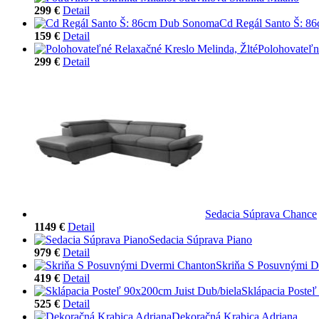
299 €
Detail
Cd Regál Santo Š: 
159 €
Detail
Polohovateľn
299 €
Detail
Sedacia Súprava Chance
1149 €
Detail
Sedacia Súprava Piano
979 €
Detail
Skriňa S Posuvnými D
419 €
Detail
Sklápacia Posteľ
525 €
Detail
Dekoračná Krabica Adriana