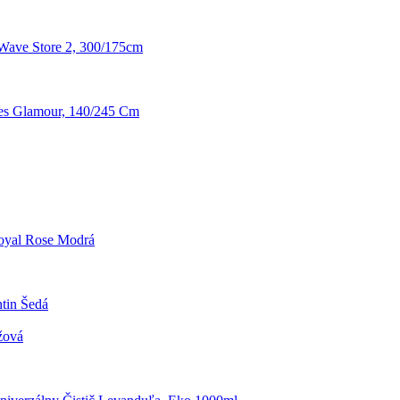
Wave Store 2, 300/175cm
es Glamour, 140/245 Cm
oyal Rose Modrá
ntin Šedá
žová