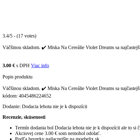
3.4/5 - (17 votes)
Väčšinou skladom. ✔️ Miska Na Cereálie Violet Dreams sa najčastejšie
3.00 €
s DPH
Viac info
Popis produktu
Väčšinou skladom. ✔️ Miska Na Cereálie Violet Dreams sa najčastejši
kódom: 4045486224652
Dodanie: Dodacia lehota nie je k dispozícii
Recenzie, skúsenosti
Termín dodania bol Dodacia lehota nie je k dispozícii ale to s
Akciovej cene 3.00 € som nemohol odolať.
Podľa heureky najlacnejšie na moebelix.sk