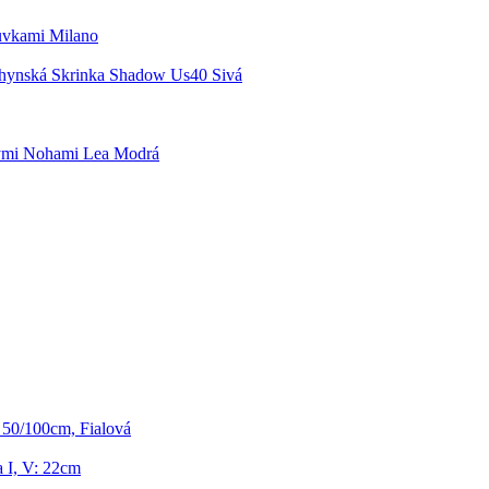
uvkami Milano
hynská Skrinka Shadow Us40 Sivá
ými Nohami Lea Modrá
 50/100cm, Fialová
 I, V: 22cm