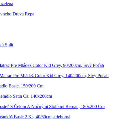
ozelená
ívneho Dreva Repa
á Split
atrac Pre Mládež Color Kid Grey, 90/200cm, Sivý Poťah
Matrac Pre Mládež Color Kid Grey, 140/200cm, Sivý Poťah
radlo Basic, 150/200 Cm
tieradlo Satin Ca. 140x200cm
osteľ S Čelom A Nočnými Stolíkmi Bernau, 180x200 Cm
ankúš Basic 2 Ks, 40/60cm,strieborná