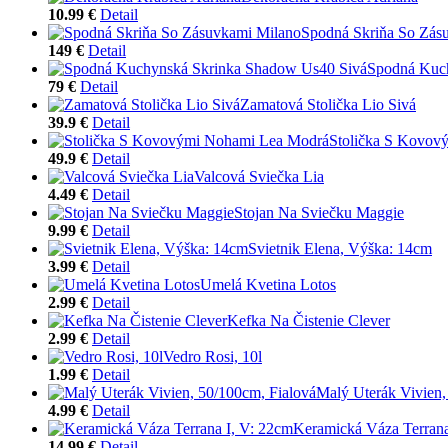
10.99 €
Detail
Spodná Skriňa So Zás
149 €
Detail
Spodná Kuc
79 €
Detail
Zamatová Stolička Lio Sivá
39.9 €
Detail
Stolička S Kovov
49.9 €
Detail
Valcová Sviečka Lia
4.49 €
Detail
Stojan Na Sviečku Maggie
9.99 €
Detail
Svietnik Elena, Výška: 14cm
3.99 €
Detail
Umelá Kvetina Lotos
2.99 €
Detail
Kefka Na Čistenie Clever
2.99 €
Detail
Vedro Rosi, 10l
1.99 €
Detail
Malý Uterák Vivien,
4.99 €
Detail
Keramická Váza Terrana
14.99 €
Detail