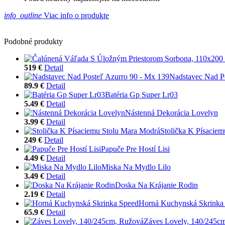
info_outline
Viac info o produkte
Podobné produkty
519 €
Detail
Nadstavec Nad P
89.9 €
Detail
Batéria Gp Super Lr03
5.49 €
Detail
Nástenná Dekorácia Lovelyn
3.99 €
Detail
Stolička K Písacie
249 €
Detail
Papuče Pre Hostí Lisi
4.49 €
Detail
Miska Na Mydlo Lilo
3.49 €
Detail
Doska Na Krájanie Rodin
2.19 €
Detail
Horná Kuchynská Skrinka
65.9 €
Detail
Záves Lovely, 140/245c