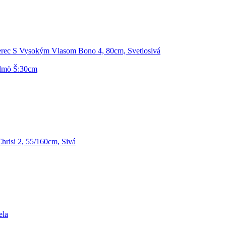
rec S Vysokým Vlasom Bono 4, 80cm, Svetlosivá
lmö Š:30cm
risi 2, 55/160cm, Sivá
ela