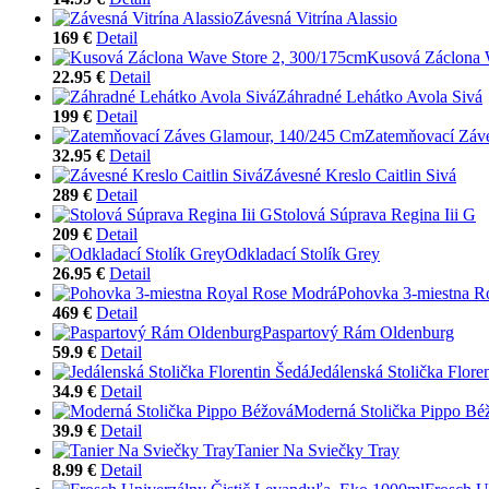
Závesná Vitrína Alassio
169 €
Detail
Kusová Záclona 
22.95 €
Detail
Záhradné Lehátko Avola Sivá
199 €
Detail
Zatemňovací Záv
32.95 €
Detail
Závesné Kreslo Caitlin Sivá
289 €
Detail
Stolová Súprava Regina Iii G
209 €
Detail
Odkladací Stolík Grey
26.95 €
Detail
Pohovka 3-miestna R
469 €
Detail
Paspartový Rám Oldenburg
59.9 €
Detail
Jedálenská Stolička Flore
34.9 €
Detail
Moderná Stolička Pippo Bé
39.9 €
Detail
Tanier Na Sviečky Tray
8.99 €
Detail