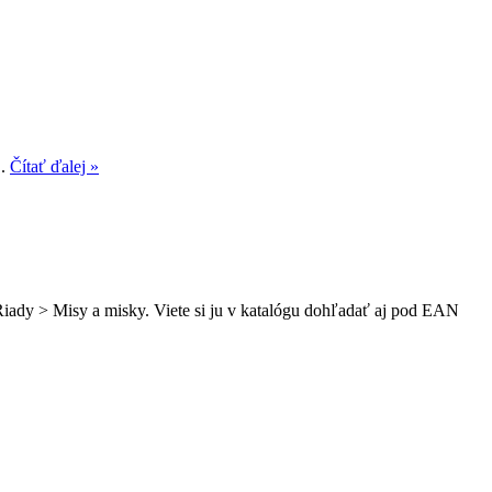
..
Čítať ďalej »
 Riady > Misy a misky. Viete si ju v katalógu dohľadať aj pod EAN