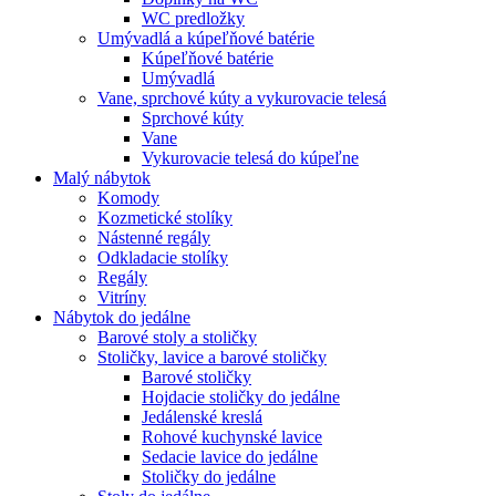
WC predložky
Umývadlá a kúpeľňové batérie
Kúpeľňové batérie
Umývadlá
Vane, sprchové kúty a vykurovacie telesá
Sprchové kúty
Vane
Vykurovacie telesá do kúpeľne
Malý nábytok
Komody
Kozmetické stolíky
Nástenné regály
Odkladacie stolíky
Regály
Vitríny
Nábytok do jedálne
Barové stoly a stoličky
Stoličky, lavice a barové stoličky
Barové stoličky
Hojdacie stoličky do jedálne
Jedálenské kreslá
Rohové kuchynské lavice
Sedacie lavice do jedálne
Stoličky do jedálne