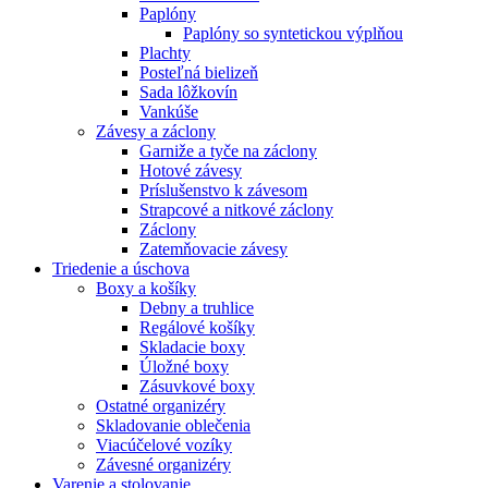
Paplóny
Paplóny so syntetickou výplňou
Plachty
Posteľná bielizeň
Sada lôžkovín
Vankúše
Závesy a záclony
Garniže a tyče na záclony
Hotové závesy
Príslušenstvo k závesom
Strapcové a nitkové záclony
Záclony
Zatemňovacie závesy
Triedenie a úschova
Boxy a košíky
Debny a truhlice
Regálové košíky
Skladacie boxy
Úložné boxy
Zásuvkové boxy
Ostatné organizéry
Skladovanie oblečenia
Viacúčelové vozíky
Závesné organizéry
Varenie a stolovanie