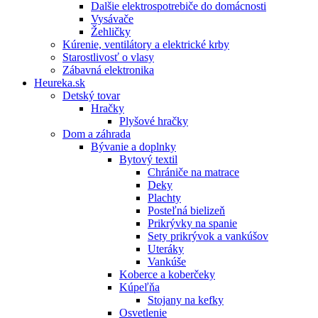
Dalšie elektrospotrebiče do domácnosti
Vysávače
Žehličky
Kúrenie, ventilátory a elektrické krby
Starostlivosť o vlasy
Zábavná elektronika
Heureka.sk
Detský tovar
Hračky
Plyšové hračky
Dom a záhrada
Bývanie a doplnky
Bytový textil
Chrániče na matrace
Deky
Plachty
Posteľná bielizeň
Prikrývky na spanie
Sety prikrývok a vankúšov
Uteráky
Vankúše
Koberce a koberčeky
Kúpeľňa
Stojany na kefky
Osvetlenie