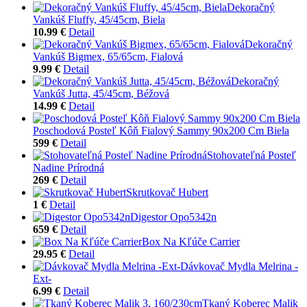
Dekoračný
Vankúš Fluffy, 45/45cm, Biela
10.99 €
Detail
Dekoračný
Vankúš Bigmex, 65/65cm, Fialová
9.99 €
Detail
Dekoračný
Vankúš Jutta, 45/45cm, Béžová
14.99 €
Detail
Poschodová Posteľ Kôň Fialový Sammy 90x200 Cm Biela
599 €
Detail
Stohovateľná Posteľ
Nadine Prírodná
269 €
Detail
Skrutkovač Hubert
1 €
Detail
Digestor Opo5342n
659 €
Detail
Box Na Kľúče Carrier
29.95 €
Detail
Dávkovač Mydla Melrina -
Ext-
6.99 €
Detail
Tkaný Koberec Malik