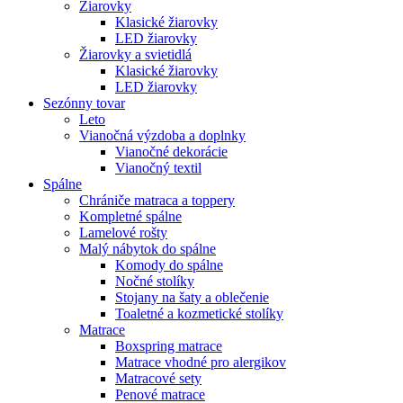
Žiarovky
Klasické žiarovky
LED žiarovky
Žiarovky a svietidlá
Klasické žiarovky
LED žiarovky
Sezónny tovar
Leto
Vianočná výzdoba a doplnky
Vianočné dekorácie
Vianočný textil
Spálne
Chrániče matraca a toppery
Kompletné spálne
Lamelové rošty
Malý nábytok do spálne
Komody do spálne
Nočné stolíky
Stojany na šaty a oblečenie
Toaletné a kozmetické stolíky
Matrace
Boxspring matrace
Matrace vhodné pro alergikov
Matracové sety
Penové matrace