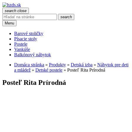
search
close
search
Menu
Barové stoličky
Písacie stoly
Postele
Vankúše
Balkónový nábytok
Domáca stránka
»
Produkty
»
Detská izba
»
Nábytok pre deti
a mládež
»
Detské postele
»
Posteľ Rita Prírodná
Posteľ Rita Prírodná