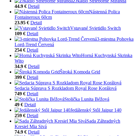
Zrkadlo Strieborné Miranda
44.9 €
Detail
Nástenná Polica
Fontaineroux 60cm
23.95 €
Detail
Vstavané Svietidlo Switch
109 €
Detail
3-miestna Pohovka
Lord-Trend Červená
254 €
Detail
Horná Kuchynská Skrinka
Wito
34.9 €
Detail
Široká Komoda Grid
399 €
Detail
Sedacia Súprava S Rozkladom Royal Rose Korálová
749 €
Detail
Stolička Lunita Béžová
49 €
Detail
Jedálenský Stôl Jaipur 140
259 €
Detail
Sada Záhradných
Kresiel Mia Sivá
74.9 €
Detail