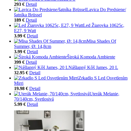
293 €
Detail
Lavica Do Predsiene/
šatníka Brüssel
189 €
Detail
Led Žiarovka 10625c,
E27, 9 Watt
3.99 €
Detail
Misa Shades Of
Summer, Ø: 14,8cm
3.99 €
Detail
Široká Komoda Ambiente
399 €
Detail
Nášlapný Kôš James, 20 L
32.95 €
Detail
Zrkadlo S Led Osvetlením
Mirri
19.98 €
Detail
Uterák Melanie,
70/140cm, Svetlosivá
5.99 €
Detail