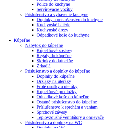
Police do kuchyne
Servírovacie vozíky
Príslušenstvo a vybavenie kuchyne
Doplnky a príslušenstvo do kuchyne
Kuchynské batérie
Kuchynské drezy
Odpadkové koše do kuchyne
Kúpeľne
Nábytok do kúpeľne
Kúpeľňové zostavy
Regály do kúpeľne
Skrinky do kúpeľňe
Zrkadlá
Príslušenstvo a doplnky do kúpeľne
Doplnky do kúpeľne
Držiaky na uteráky
Froté osušky a uteráky
Kúpeľňové predložky
Odpadkové koše do kúpeľne
Ostatné príslušenstvo do kúpeľne
Príslušenstvo k sprchám a vaniam
Sprchové závesy
Teplovzdušné ventilátory a ohrievače
Príslušenstvo a doplnky na WC
Doplnky na WC