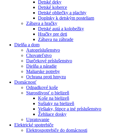
Detské deky
Detské koberce
Detské obliečky a plachty
Doplnky k detským posteliam
Zábava a hračky
Detské autá a kolobežky
Hračky pre deti
Zábava na záhrade
Dielňa a dom
Autopríslušenstvo
Chovateľstvo
Darčekové príslušenstvo
Dielňa a náradie
Maliarske potreby
Ochrana proti hmyzu
Domácnosť
Odpadkové koše
Starostlivosť o bielizeň
Koše na bielizeň
Sušiaky na bielizeň
Vešiaky, štipce a iné príslušenstvo
Žehliace dosky
Upratovanie
Elektrické spotrebiče
Elektrospotrebiče do domácnosti