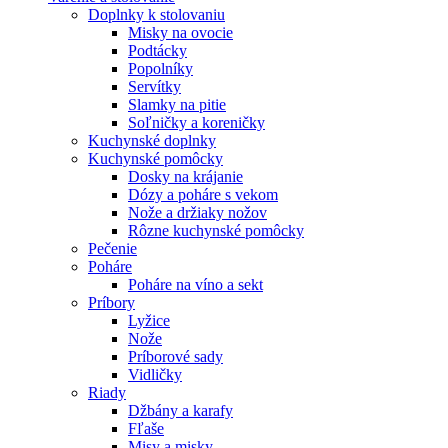
Doplnky k stolovaniu
Misky na ovocie
Podtácky
Popolníky
Servítky
Slamky na pitie
Soľničky a koreničky
Kuchynské doplnky
Kuchynské pomôcky
Dosky na krájanie
Dózy a poháre s vekom
Nože a držiaky nožov
Rôzne kuchynské pomôcky
Pečenie
Poháre
Poháre na víno a sekt
Príbory
Lyžice
Nože
Príborové sady
Vidličky
Riady
Džbány a karafy
Fľaše
Misy a misky