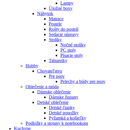
Lampy
Úložné boxy
Nábytok
Matrace
Postele
Rošty do postelí
Sedacie súpravy
Stolíky
Nočné stolíky
PC stoly
Písacie stoly
Taburetky
Hobby
Chovateľstvo
Pre psov
Pelechy a búdy pre psov
Oblečenie a móda
Dámske oblečenie
Dámske župany
Detské oblečenie
Detské čiapky
Detské ponožky
Pyžamká a košieľky
Podložky a stojany k notebookom
Kuchyne