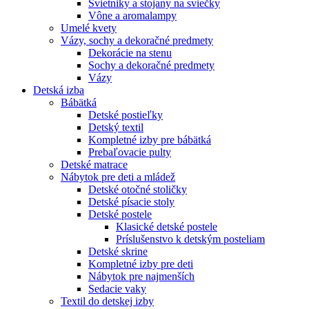
Svietniky a stojany na sviečky
Vône a aromalampy
Umelé kvety
Vázy, sochy a dekoračné predmety
Dekorácie na stenu
Sochy a dekoračné predmety
Vázy
Detská izba
Bábätká
Detské postieľky
Detský textil
Kompletné izby pre bábätká
Prebaľovacie pulty
Detské matrace
Nábytok pre deti a mládež
Detské otočné stoličky
Detské písacie stoly
Detské postele
Klasické detské postele
Príslušenstvo k detským posteliam
Detské skrine
Kompletné izby pre deti
Nábytok pre najmenších
Sedacie vaky
Textil do detskej izby