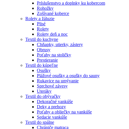
Príslušenstvo a doplnky ku kobercom
Rohožky
Zošívané koberce
Rolety a žáluzie
Plisé
Rolety
Rolety deň a noc
Textil do kuchyne
Chňapky, utierky, zástery
Obrusy
Poťahy na stoličky
Prestieranie
Textil do kúpeľne
Osušky
Plážové osušky a osušky do sauny
Rukavice na umývanie
Sprchové závesy
Uteráky
Textil do obývačky
Dekoračné vankúše
Deky a prehozy
Poťahy a obliečky na vankúše
Sedacie vankúše
Textil do spálne
Chrániče matraca