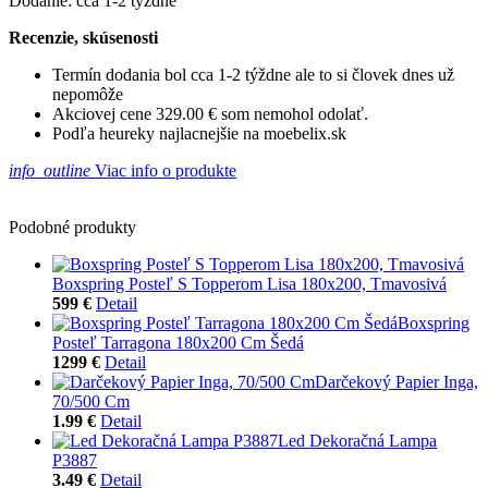
Dodanie: cca 1-2 týždne
Recenzie, skúsenosti
Termín dodania bol cca 1-2 týždne ale to si človek dnes už
nepomôže
Akciovej cene 329.00 € som nemohol odolať.
Podľa heureky najlacnejšie na moebelix.sk
info_outline
Viac info o produkte
Podobné produkty
Boxspring Posteľ S Topperom Lisa 180x200, Tmavosivá
599 €
Detail
Boxspring
Posteľ Tarragona 180x200 Cm Šedá
1299 €
Detail
Darčekový Papier Inga,
70/500 Cm
1.99 €
Detail
Led Dekoračná Lampa
P3887
3.49 €
Detail