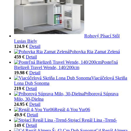
Rohový Písací Stôl
Lusias Biely
124.9 €
Detail
Pohovka Ria Zamat Zelená
459 €
Detail
Posteľná
Bielizeň Travel Wende, 140/200cm
19.98 €
Detail
Viacúčelová Skriňa
Lona Dub Sonoma
219 €
Detail
Príborová Súprava
Milo, 30-Dielna
24.95 €
Detail
Regál 4-You Yur06
49.9 €
Detail
Stojací Regál Lina -Trend-
149 €
Detail
Cd Regál Almera