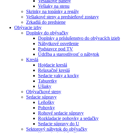
Vešiakové panely
Vešiaky na stenu
Skrinky na topánky a regály
Vešiakové steny a predsieňové zostavy
Zrkadlá do predsiene
Obývacie izby
Doplnky do obývačky
Doplnky a príslušenstvo do obývacích izieb
Nábytkové osvetlenie
Podstavce pod TV
Údržba a starostlivosť o nábytok
Kreslá
Hojdacie kreslá
Relaxačné kreslá
Sedacie vaky a kocky
Taburetky
Ušiaky
Obývačkové steny
Sedacie súpravy
Leňošky
Pohovky
Rohové sedacie súpravy
Rozkladacie pohovky a sedačky
Sedacie súpravy do U
Sektorový nábytok do obývačky