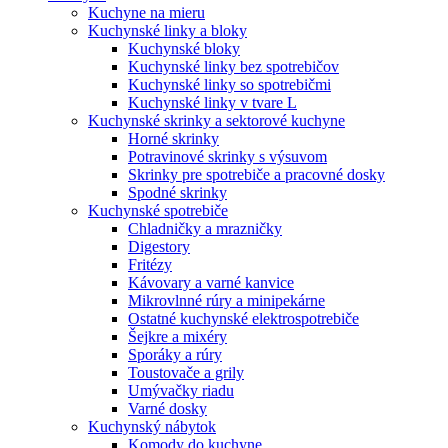
Kuchyne na mieru
Kuchynské linky a bloky
Kuchynské bloky
Kuchynské linky bez spotrebičov
Kuchynské linky so spotrebičmi
Kuchynské linky v tvare L
Kuchynské skrinky a sektorové kuchyne
Horné skrinky
Potravinové skrinky s výsuvom
Skrinky pre spotrebiče a pracovné dosky
Spodné skrinky
Kuchynské spotrebiče
Chladničky a mrazničky
Digestory
Fritézy
Kávovary a varné kanvice
Mikrovlnné rúry a minipekárne
Ostatné kuchynské elektrospotrebiče
Šejkre a mixéry
Sporáky a rúry
Toustovače a grily
Umývačky riadu
Varné dosky
Kuchynský nábytok
Komody do kuchyne