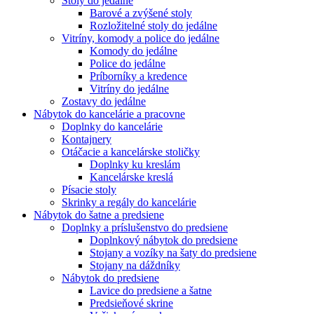
Stoly do jedálne
Barové a zvýšené stoly
Rozložitelné stoly do jedálne
Vitríny, komody a police do jedálne
Komody do jedálne
Police do jedálne
Príborníky a kredence
Vitríny do jedálne
Zostavy do jedálne
Nábytok do kancelárie a pracovne
Doplnky do kancelárie
Kontajnery
Otáčacie a kancelárske stoličky
Doplnky ku kreslám
Kancelárske kreslá
Písacie stoly
Skrinky a regály do kancelárie
Nábytok do šatne a predsiene
Doplnky a príslušenstvo do predsiene
Doplnkový nábytok do predsiene
Stojany a vozíky na šaty do predsiene
Stojany na dáždníky
Nábytok do predsiene
Lavice do predsiene a šatne
Predsieňové skrine