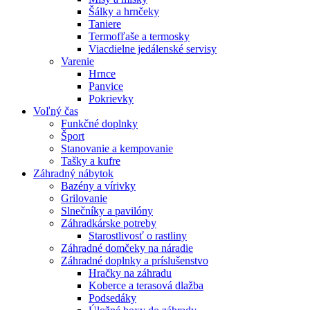
Šálky a hrnčeky
Taniere
Termofľaše a termosky
Viacdielne jedálenské servisy
Varenie
Hrnce
Panvice
Pokrievky
Voľný čas
Funkčné doplnky
Šport
Stanovanie a kempovanie
Tašky a kufre
Záhradný nábytok
Bazény a vírivky
Grilovanie
Slnečníky a pavilóny
Záhradkárske potreby
Starostlivosť o rastliny
Záhradné domčeky na náradie
Záhradné doplnky a príslušenstvo
Hračky na záhradu
Koberce a terasová dlažba
Podsedáky