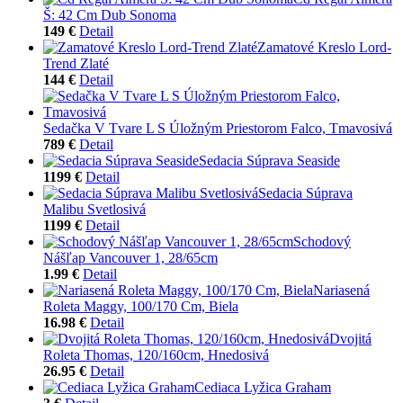
Š: 42 Cm Dub Sonoma
149 €
Detail
Zamatové Kreslo Lord-
Trend Zlaté
144 €
Detail
Sedačka V Tvare L S Úložným Priestorom Falco, Tmavosivá
789 €
Detail
Sedacia Súprava Seaside
1199 €
Detail
Sedacia Súprava
Malibu Svetlosivá
1199 €
Detail
Schodový
Nášľap Vancouver 1, 28/65cm
1.99 €
Detail
Nariasená
Roleta Maggy, 100/170 Cm, Biela
16.98 €
Detail
Dvojitá
Roleta Thomas, 120/160cm, Hnedosivá
26.95 €
Detail
Cediaca Lyžica Graham