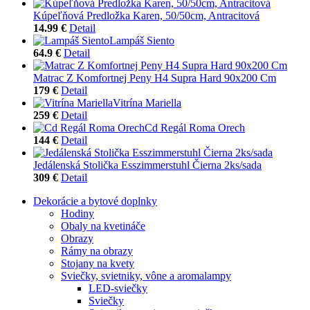
Kúpeľňová Predložka Karen, 50/50cm, Antracitová
14.99 €
Detail
Lampáš Siento
64.9 €
Detail
Matrac Z Komfortnej Peny H4 Supra Hard 90x200 Cm
179 €
Detail
Vitrína Mariella
259 €
Detail
Cd Regál Roma Orech
144 €
Detail
Jedálenská Stolička Esszimmerstuhl Čierna 2ks/sada
309 €
Detail
Dekorácie a bytové doplnky
Hodiny
Obaly na kvetináče
Obrazy
Rámy na obrazy
Stojany na kvety
Sviečky, svietniky, vône a aromalampy
LED-sviečky
Sviečky