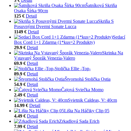
3 €
Detail
Šatníková Skriňa
Osaka Šírka 90cm
125 €
Detail
Skriňa S
Posuvnými Dvermi Sonate Lucca
1149 €
Detail
Sedací
Box Cord 1+1 Zdarma (1*kus=2 Produkty)
29.9 €
Detail
Skrinka Na
Vstavaný Šporák Venezia-Valero
69.9 €
Detail
Stolička Ellie -Top-
89.9 €
Detail
Štvornohá Stolička Ostia
54.9 €
Detail
Čajová Sviečka Momo
2.49 €
Detail
Svietnik Caldeas, V: 40cm
14.99 €
Detail
Lišta Na Háčiky Clip 05
4.49 €
Detail
Zrkadlová Sada Erich
7.99 €
Detail