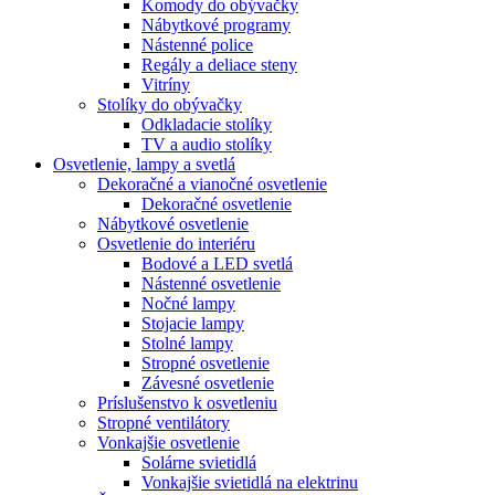
Komody do obývačky
Nábytkové programy
Nástenné police
Regály a deliace steny
Vitríny
Stolíky do obývačky
Odkladacie stolíky
TV a audio stolíky
Osvetlenie, lampy a svetlá
Dekoračné a vianočné osvetlenie
Dekoračné osvetlenie
Nábytkové osvetlenie
Osvetlenie do interiéru
Bodové a LED svetlá
Nástenné osvetlenie
Nočné lampy
Stojacie lampy
Stolné lampy
Stropné osvetlenie
Závesné osvetlenie
Príslušenstvo k osvetleniu
Stropné ventilátory
Vonkajšie osvetlenie
Solárne svietidlá
Vonkajšie svietidlá na elektrinu