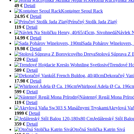
Horná Kuchynská Skr
49 €
Detail
Kontajner Seoul Rack
24.95 €
Detail
Príručný Stolík Jada Zlatý
119 €
Detail
Návlek N
14.99 €
Detail
Sada Pohárov Winelovers,
19.98 €
Detail
Stolová Súprava Z 
229 €
Detail
Trendové Ho
509 €
Detail
Dekoračný Van
17.98 €
Detail
Whirlpool Adela Ø Ca. 196c
599 €
Detail
Nástenný Regál Mona Príro
119 €
Detail
Akrylová Va
1999 €
Detail
Jedálenský Stôl Bal
359 €
Detail
Otočná Stolička Katrin Sivá