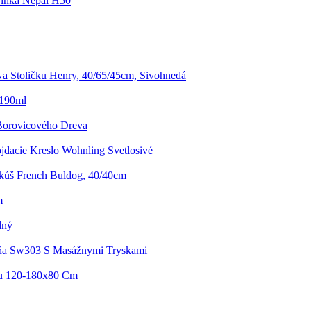
inka Nepal H50
a Stoličku Henry, 40/65/45cm, Sivohnedá
 190ml
Borovicového Dreva
jdacie Kreslo Wohnling Svetlosivé
kúš French Buldog, 40/40cm
m
dný
ňa Sw303 S Masážnymi Tryskami
ou 120-180x80 Cm