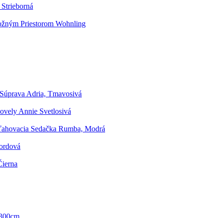
 Strieborná
ložným Priestorom Wohnling
Súprava Adria, Tmavosivá
ovely Annie Svetlosivá
ahovacia Sedačka Rumba, Modrá
ordová
Čierna
a 300cm