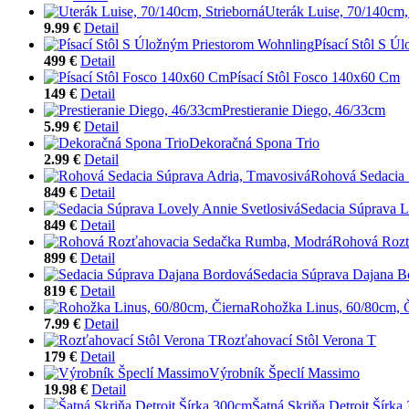
Uterák Luise, 70/140cm,
9.99 €
Detail
Písací Stôl S Ú
499 €
Detail
Písací Stôl Fosco 140x60 Cm
149 €
Detail
Prestieranie Diego, 46/33cm
5.99 €
Detail
Dekoračná Spona Trio
2.99 €
Detail
Rohová Sedacia 
849 €
Detail
Sedacia Súprava L
849 €
Detail
Rohová Rozť
899 €
Detail
Sedacia Súprava Dajana B
819 €
Detail
Rohožka Linus, 60/80cm, 
7.99 €
Detail
Rozťahovací Stôl Verona T
179 €
Detail
Výrobník Špeclí Massimo
19.98 €
Detail
Šatná Skriňa Detroit Šírk