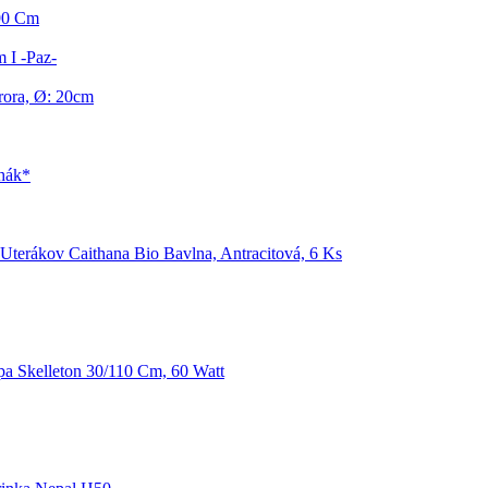
x90 Cm
 I -Paz-
rora, Ø: 20cm
rhák*
Uterákov Caithana Bio Bavlna, Antracitová, 6 Ks
a Skelleton 30/110 Cm, 60 Watt