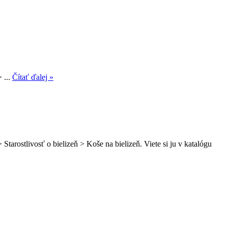
 ...
Čítať ďalej »
tarostlivosť o bielizeň > Koše na bielizeň. Viete si ju v katalógu