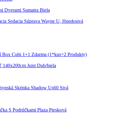
mi Dverami Sumatra Biela
cia Sedacia Súprava Wayne U, Hnedosivá
í Box Cubi 1+1 Zdarma (1*kus=2 Produkty)
eľ 140x200cm Juist Dub/biela
hynská Skrinka Shadow Us60 Sivá
lička S Podrúčkami Plaza Piesková