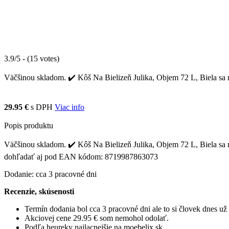
3.9/5 - (15 votes)
Väčšinou skladom. ✔️ Kôš Na Bielizeň Julika, Objem 72 L, Biela sa n
29.95 €
s DPH
Viac info
Popis produktu
Väčšinou skladom. ✔️ Kôš Na Bielizeň Julika, Objem 72 L, Biela sa na
dohľadať aj pod EAN kódom: 8719987863073
Dodanie: cca 3 pracovné dni
Recenzie, skúsenosti
Termín dodania bol cca 3 pracovné dni ale to si človek dnes u
Akciovej cene 29.95 € som nemohol odolať.
Podľa heureky najlacnejšie na moebelix.sk