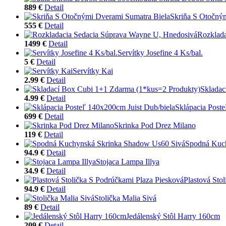
889 €
Detail
Skriňa S Otočný
555 €
Detail
Rozklada
1499 €
Detail
Servítky Josefine 4 Ks/bal.
5 €
Detail
Servítky Kai
2.99 €
Detail
Skladac
4.99 €
Detail
Sklápacia Post
699 €
Detail
Skrinka Pod Drez Milano
119 €
Detail
Spodná Kuc
94.9 €
Detail
Stojaca Lampa Illya
34.9 €
Detail
Plastová Sto
94.9 €
Detail
Stolička Malia Sivá
89 €
Detail
Jedálenský Stôl Harry 160cm
209 €
Detail