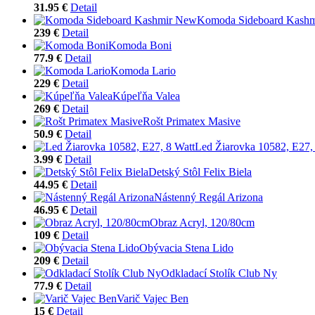
31.95 €
Detail
Komoda Sideboard Kash
239 €
Detail
Komoda Boni
77.9 €
Detail
Komoda Lario
229 €
Detail
Kúpeľňa Valea
269 €
Detail
Rošt Primatex Masive
50.9 €
Detail
Led Žiarovka 10582, E27,
3.99 €
Detail
Detský Stôl Felix Biela
44.95 €
Detail
Nástenný Regál Arizona
46.95 €
Detail
Obraz Acryl, 120/80cm
109 €
Detail
Obývacia Stena Lido
209 €
Detail
Odkladací Stolík Club Ny
77.9 €
Detail
Varič Vajec Ben
15 €
Detail