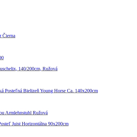
r Čierna
00
schelix, 140/200cm, Ružová
ká Posteľná Bielizeň Young Horse Ca. 140x200cm
kou Armlehnstuhl Ružová
Posteľ Juist Horizontálna 90x200cm