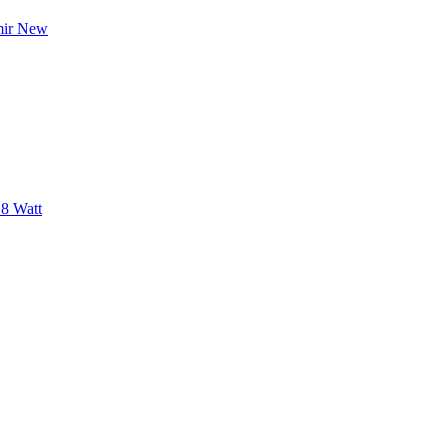
mir New
 8 Watt