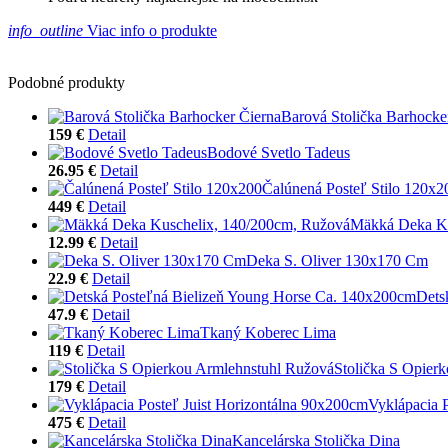
info_outline
Viac info o produkte
Podobné produkty
Barová Stolička Barhocke
159 €
Detail
Bodové Svetlo Tadeus
26.95 €
Detail
Čalúnená Posteľ Stilo 120x2
449 €
Detail
Mäkká Deka Ku
12.99 €
Detail
Deka S. Oliver 130x170 Cm
22.9 €
Detail
Dets
47.9 €
Detail
Tkaný Koberec Lima
119 €
Detail
Stolička S Opier
179 €
Detail
Vyklápacia 
475 €
Detail
Kancelárska Stolička Dina