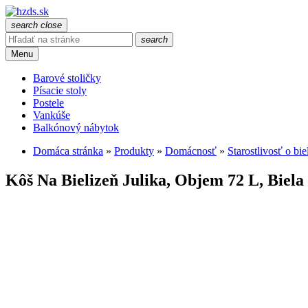
search
close
search
Menu
Barové stoličky
Písacie stoly
Postele
Vankúše
Balkónový nábytok
Domáca stránka
»
Produkty
»
Domácnosť
»
Starostlivosť o bie
Kôš Na Bielizeň Julika, Objem 72 L, Biela