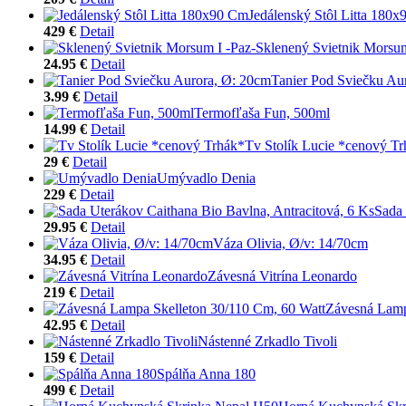
Jedálenský Stôl Litta 180
429 €
Detail
Sklenený Svietnik Morsum
24.95 €
Detail
Tanier Pod Sviečku Au
3.99 €
Detail
Termofľaša Fun, 500ml
14.99 €
Detail
Tv Stolík Lucie *cenový T
29 €
Detail
Umývadlo Denia
229 €
Detail
Sada 
29.95 €
Detail
Váza Olivia, Ø/v: 14/70cm
34.95 €
Detail
Závesná Vitrína Leonardo
219 €
Detail
Závesná Lamp
42.95 €
Detail
Nástenné Zrkadlo Tivoli
159 €
Detail
Spálňa Anna 180
499 €
Detail