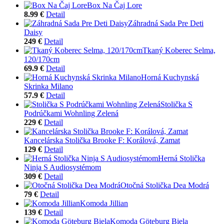
Box Na Čaj Lore
8.99 €
Detail
Záhradná Sada Pre Deti
Daisy
249 €
Detail
Tkaný Koberec Selma,
120/170cm
69.9 €
Detail
Horná Kuchynská
Skrinka Milano
57.9 €
Detail
Stolička S
Podrúčkami Wohnling Zelená
229 €
Detail
Kancelárska Stolička Brooke F: Korálová, Zamat
129 €
Detail
Herná Stolička
Ninja S Audiosystémom
309 €
Detail
Otočná Stolička Dea Modrá
79 €
Detail
Komoda Jillian
139 €
Detail
Komoda Göteburg Biela