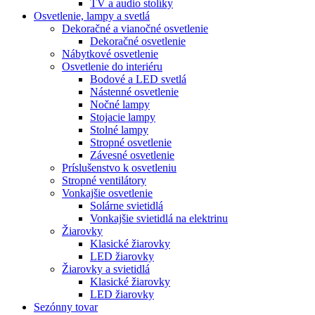
TV a audio stolíky
Osvetlenie, lampy a svetlá
Dekoračné a vianočné osvetlenie
Dekoračné osvetlenie
Nábytkové osvetlenie
Osvetlenie do interiéru
Bodové a LED svetlá
Nástenné osvetlenie
Nočné lampy
Stojacie lampy
Stolné lampy
Stropné osvetlenie
Závesné osvetlenie
Príslušenstvo k osvetleniu
Stropné ventilátory
Vonkajšie osvetlenie
Solárne svietidlá
Vonkajšie svietidlá na elektrinu
Žiarovky
Klasické žiarovky
LED žiarovky
Žiarovky a svietidlá
Klasické žiarovky
LED žiarovky
Sezónny tovar