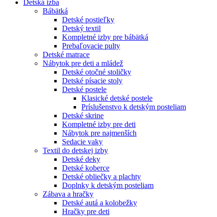
Detská izba
Bábätká
Detské postieľky
Detský textil
Kompletné izby pre bábätká
Prebaľovacie pulty
Detské matrace
Nábytok pre deti a mládež
Detské otočné stoličky
Detské písacie stoly
Detské postele
Klasické detské postele
Príslušenstvo k detským posteliam
Detské skrine
Kompletné izby pre deti
Nábytok pre najmenších
Sedacie vaky
Textil do detskej izby
Detské deky
Detské koberce
Detské obliečky a plachty
Doplnky k detským posteliam
Zábava a hračky
Detské autá a kolobežky
Hračky pre deti