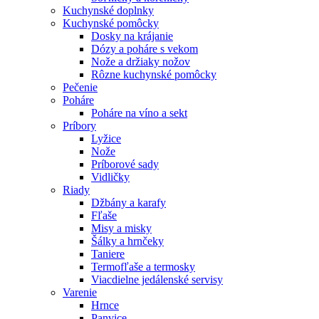
Kuchynské doplnky
Kuchynské pomôcky
Dosky na krájanie
Dózy a poháre s vekom
Nože a držiaky nožov
Rôzne kuchynské pomôcky
Pečenie
Poháre
Poháre na víno a sekt
Príbory
Lyžice
Nože
Príborové sady
Vidličky
Riady
Džbány a karafy
Fľaše
Misy a misky
Šálky a hrnčeky
Taniere
Termofľaše a termosky
Viacdielne jedálenské servisy
Varenie
Hrnce
Panvice