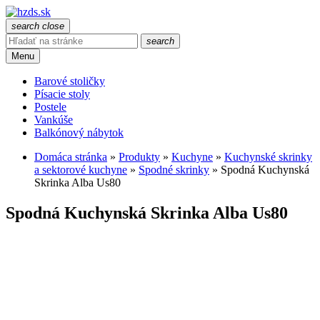
search
close
search
Menu
Barové stoličky
Písacie stoly
Postele
Vankúše
Balkónový nábytok
Domáca stránka
»
Produkty
»
Kuchyne
»
Kuchynské skrinky
a sektorové kuchyne
»
Spodné skrinky
»
Spodná Kuchynská
Skrinka Alba Us80
Spodná Kuchynská Skrinka Alba Us80