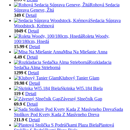
Rohová Sedacia
Súprava Geneve, Žltá
349 €
Detail
Sedacia Súprava
Woodstock, Krémová
1049 €
Detail
Roleta Woody,
100/180cm, Hnedá
15.99 €
Detail
Misa Na Miešanie Anna
4.49 €
Detail
Rozkladacia
Sedačka Alma Strieborná
1299 €
Detail
Klubový Tanier Glam
19.98 €
Detail
Skrinka Wl5.184 Biela
119 €
Detail
Závesný Slnečník Gap
69.9 €
Detail
Sada
Stolíkov Pod Kvety Kada Z Masívneho Dreva
211.9 €
Detail
Plastová