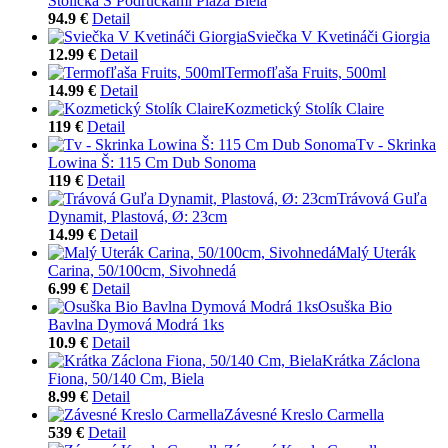
Stolička S Podrúčkami Plaza Biela
94.9 €
Detail
Sviečka V Kvetináči Giorgia
12.99 €
Detail
Termofľaša Fruits, 500ml
14.99 €
Detail
Kozmetický Stolík Claire
119 €
Detail
Tv - Skrinka
Lowina Š: 115 Cm Dub Sonoma
119 €
Detail
Trávová Guľa
Dynamit, Plastová, Ø: 23cm
14.99 €
Detail
Malý Uterák
Carina, 50/100cm, Sivohnedá
6.99 €
Detail
Osuška Bio
Bavlna Dymová Modrá 1ks
10.9 €
Detail
Krátka Záclona
Fiona, 50/140 Cm, Biela
8.99 €
Detail
Závesné Kreslo Carmella
539 €
Detail