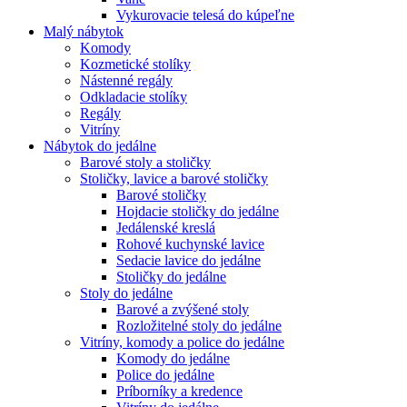
Vykurovacie telesá do kúpeľne
Malý nábytok
Komody
Kozmetické stolíky
Nástenné regály
Odkladacie stolíky
Regály
Vitríny
Nábytok do jedálne
Barové stoly a stoličky
Stoličky, lavice a barové stoličky
Barové stoličky
Hojdacie stoličky do jedálne
Jedálenské kreslá
Rohové kuchynské lavice
Sedacie lavice do jedálne
Stoličky do jedálne
Stoly do jedálne
Barové a zvýšené stoly
Rozložitelné stoly do jedálne
Vitríny, komody a police do jedálne
Komody do jedálne
Police do jedálne
Príborníky a kredence