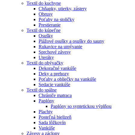
Textil do kuchyne
Chňapky, utierky, zástery
Obrusy
Poťahy na stoličky
Prestieranie
Textil do kúpeľne
Osušky
Plážové osušky a osušky do sauny
Rukavice na umývanie
Sprchové závesy
Uteráky
Textil do obývačky
Dekoračné vankúše
Deky a prehozy
Poťahy a obliečky na vankúše
Sedacie vankúše
Textil do spálne
Chrániče matraca
Paplóny
Paplóny so syntetickou výplňou
Plachty
Posteľná bielizeň
Sada lôžkovín
Vankúše
Závesy a záclony