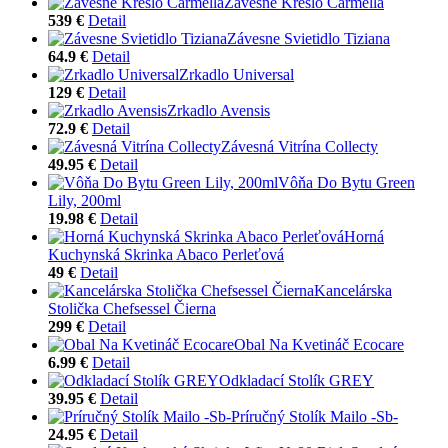
Závesné Kreslo Carmella
539 €
Detail
Závesne Svietidlo Tiziana
64.9 €
Detail
Zrkadlo Universal
129 €
Detail
Zrkadlo Avensis
72.9 €
Detail
Závesná Vitrína Collecty
49.95 €
Detail
Vôňa Do Bytu Green
Lily, 200ml
19.98 €
Detail
Horná
Kuchynská Skrinka Abaco Perleťová
49 €
Detail
Kancelárska
Stolička Chefsessel Čierna
299 €
Detail
Obal Na Kvetináč Ecocare
6.99 €
Detail
Odkladací Stolík GREY
39.95 €
Detail
Príručný Stolík Mailo -Sb-
24.95 €
Detail