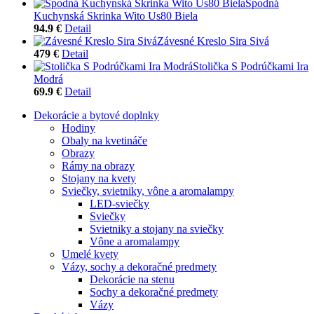
Spodná
Kuchynská Skrinka Wito Us80 Biela
94.9 €
Detail
Závesné Kreslo Sira Sivá
479 €
Detail
Stolička S Podrúčkami Ira
Modrá
69.9 €
Detail
Dekorácie a bytové doplnky
Hodiny
Obaly na kvetináče
Obrazy
Rámy na obrazy
Stojany na kvety
Sviečky, svietniky, vône a aromalampy
LED-sviečky
Sviečky
Svietniky a stojany na sviečky
Vône a aromalampy
Umelé kvety
Vázy, sochy a dekoračné predmety
Dekorácie na stenu
Sochy a dekoračné predmety
Vázy