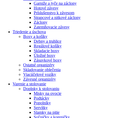
Garniže a tyče na záclony
Hotové závesy
Príslušenstvo k závesom
Strapcové a nitkové záclony
Záclony
Zatemňovacie závesy
Triedenie a úschova
Boxy a košíky
Debny a truhlice
Regálové košíky
Skladacie boxy
Úložné boxy
Zásuvkové boxy
Ostatné organizéry
Skladovanie oblečenia
Viacúčelové vozíky
Závesné organizéry
Varenie a stolovanie
Doplnky k stolovaniu
Misky na ovocie
Podtácky
Popolníky
Servítky
Slamky na pitie
Soľničky a koreničky