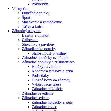
Pokrievky
Voľný čas
Funkčné doplnky
Šport
Stanovanie a kempovanie
Tašky a kufre
Záhradný nábytok
Bazény a vírivky
Grilovanie
Slnečníky a pavilóny
Záhradkárske potreby
Starostlivosť o rastliny
Záhradné domčeky na náradie
Záhradné doplnky a príslušenstvo
Hračky na záhradu
Koberce a terasová dlažba
Podsedáky
Úložné boxy do záhrady
Vykurovacie telesá
Záhradné dekorácie
Záhradné osvetlenie
Záhradné sedenie
Záhradné hojdačky a siete
Záhradné lavice