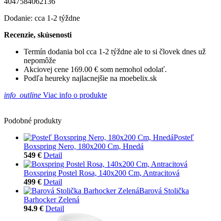
4047584062136
Dodanie: cca 1-2 týždne
Recenzie, skúsenosti
Termín dodania bol cca 1-2 týždne ale to si človek dnes už
nepomôže
Akciovej cene 169.00 € som nemohol odolať.
Podľa heureky najlacnejšie na moebelix.sk
info_outline
Viac info o produkte
Podobné produkty
Posteľ
Boxspring Nero, 180x200 Cm, Hnedá
549 €
Detail
Boxspring Postel Rosa, 140x200 Cm, Antracitová
499 €
Detail
Barová Stolička
Barhocker Zelená
94.9 €
Detail