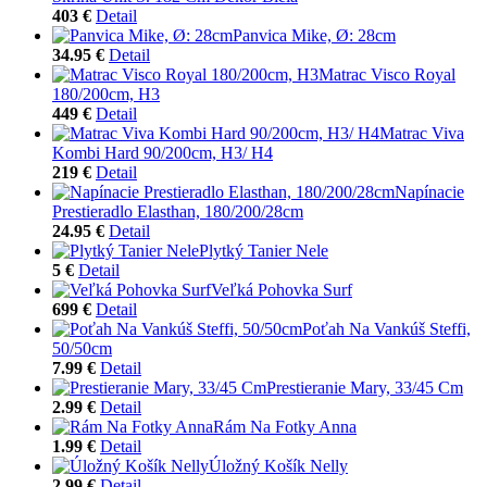
403 €
Detail
Panvica Mike, Ø: 28cm
34.95 €
Detail
Matrac Visco Royal
180/200cm, H3
449 €
Detail
Matrac Viva
Kombi Hard 90/200cm, H3/ H4
219 €
Detail
Napínacie
Prestieradlo Elasthan, 180/200/28cm
24.95 €
Detail
Plytký Tanier Nele
5 €
Detail
Veľká Pohovka Surf
699 €
Detail
Poťah Na Vankúš Steffi,
50/50cm
7.99 €
Detail
Prestieranie Mary, 33/45 Cm
2.99 €
Detail
Rám Na Fotky Anna
1.99 €
Detail
Úložný Košík Nelly
2.99 €
Detail