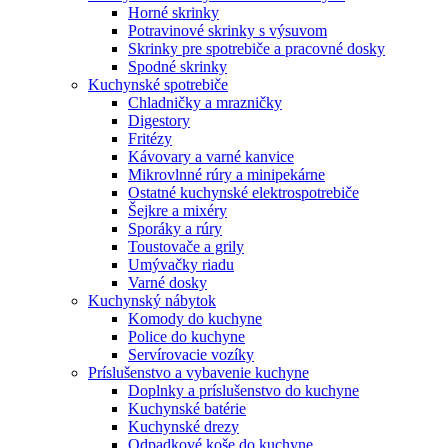
Horné skrinky
Potravinové skrinky s výsuvom
Skrinky pre spotrebiče a pracovné dosky
Spodné skrinky
Kuchynské spotrebiče
Chladničky a mrazničky
Digestory
Fritézy
Kávovary a varné kanvice
Mikrovlnné rúry a minipekárne
Ostatné kuchynské elektrospotrebiče
Šejkre a mixéry
Sporáky a rúry
Toustovače a grily
Umývačky riadu
Varné dosky
Kuchynský nábytok
Komody do kuchyne
Police do kuchyne
Servírovacie vozíky
Príslušenstvo a vybavenie kuchyne
Doplnky a príslušenstvo do kuchyne
Kuchynské batérie
Kuchynské drezy
Odpadkové koše do kuchyne