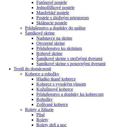
Futónové postele
Jednolôžkové postele
Manželské postele
Postele s úložným priestorom
Sklápacie postele
Príslušenstvo a doplnky do spálne
Šatníkové skrine
Nadstavce na skrine
Otvorené skrine
Príslušenstvo ku skriniam
Rohové skrine
Šatníkové skrine s otočnými dverami
Šatníkové skrine s posuvnými dverami
Textil do domácnosti
Koberce a rohožky
Hladko tkané koberce
Koberce s vysokým vlasom
Kožušinové koberce
Príslušenstvo a doplnky ku kobercom
Rohožky
Zošívané koberce
Rolety a žáluzie
Plisé
Rolety
Rolety deň a noc