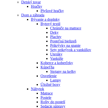
Detský tovar
Hračky
Plyšové hračky
Dom a záhrada
Bývanie a doplnky
Bytový textil
Chrániče na matrace
Deky
Plachty
Posteľná bielizeň
Prikrývky na spanie
Sety prikrývok a vankúšov
Uteráky
Vankúše
Koberce a koberčeky
Kúpeľňa
Stojany na kefky
Osvetlenie
Lampy
Úložné boxy
Nábytok
Matrace
Postele
Rošty do postelí
Sedacie súpravy