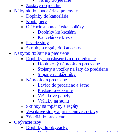
Vitríny do jedálne
Zostavy do jedálne
Nábytok do kancelárie a pracovne
Doplnky do kancelárie
Kontajnery
Otáčacie a kancelárske stoličky
Doplnky ku kreslám
Kancelárske kreslá
Písacie stoly
Skrinky a regály do kancelárie
Nábytok do šatne a predsiene
Doplnky a príslušenstvo do predsiene
Doplnkový nábytok do predsiene
Stojany a vozíky na šaty do predsiene
Stojany na dáždníky
Nábytok do predsiene
Lavice do predsiene a šatne
Predsieňové skrine
Vešiakové panely
Vešiaky na stenu
Skrinky na topánky a regály
Vešiakové steny a predsieňové zostavy
Zrkadlá do predsiene
Obývacie izby
Doplnky do obývačky