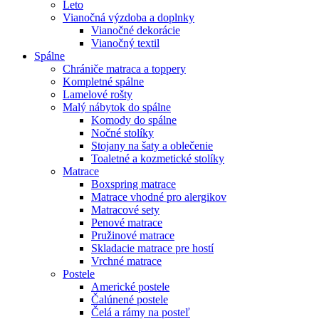
Leto
Vianočná výzdoba a doplnky
Vianočné dekorácie
Vianočný textil
Spálne
Chrániče matraca a toppery
Kompletné spálne
Lamelové rošty
Malý nábytok do spálne
Komody do spálne
Nočné stolíky
Stojany na šaty a oblečenie
Toaletné a kozmetické stolíky
Matrace
Boxspring matrace
Matrace vhodné pro alergikov
Matracové sety
Penové matrace
Pružinové matrace
Skladacie matrace pre hostí
Vrchné matrace
Postele
Americké postele
Čalúnené postele
Čelá a rámy na posteľ