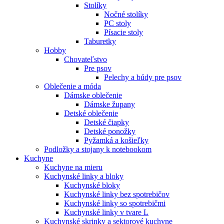
Stolíky
Nočné stolíky
PC stoly
Písacie stoly
Taburetky
Hobby
Chovateľstvo
Pre psov
Pelechy a búdy pre psov
Oblečenie a móda
Dámske oblečenie
Dámske župany
Detské oblečenie
Detské čiapky
Detské ponožky
Pyžamká a košieľky
Podložky a stojany k notebookom
Kuchyne
Kuchyne na mieru
Kuchynské linky a bloky
Kuchynské bloky
Kuchynské linky bez spotrebičov
Kuchynské linky so spotrebičmi
Kuchynské linky v tvare L
Kuchynské skrinky a sektorové kuchyne