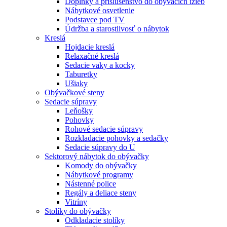
Doplnky a príslušenstvo do obývacích izieb
Nábytkové osvetlenie
Podstavce pod TV
Údržba a starostlivosť o nábytok
Kreslá
Hojdacie kreslá
Relaxačné kreslá
Sedacie vaky a kocky
Taburetky
Ušiaky
Obývačkové steny
Sedacie súpravy
Leňošky
Pohovky
Rohové sedacie súpravy
Rozkladacie pohovky a sedačky
Sedacie súpravy do U
Sektorový nábytok do obývačky
Komody do obývačky
Nábytkové programy
Nástenné police
Regály a deliace steny
Vitríny
Stolíky do obývačky
Odkladacie stolíky