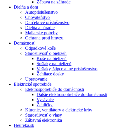
Zábava na záhrade
Dielňa a dom
Autopríslušenstvo
Chovateľstvo
Darčekové príslušenstvo
Dielňa a náradie
Maliarske potreby
Ochrana proti hmyzu
Domácnosť
Odpadkové koše
Starostlivosť o bielizeň
Koše na bielizeň
Sušiaky na bielizeň
Vešiaky, štipce a iné príslušenstvo
Žehliace dosky
Upratovanie
Elektrické spotrebiče
Elektrospotrebiče do domácnosti
Dalšie elektrospotrebiče do domácnosti
Vysávače
Žehličky
Kúrenie, ventilátory a elektrické krby
Starostlivosť o vlasy
Zábavná elektronika
Heureka.sk