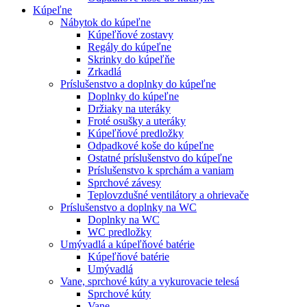
Kúpeľne
Nábytok do kúpeľne
Kúpeľňové zostavy
Regály do kúpeľne
Skrinky do kúpeľňe
Zrkadlá
Príslušenstvo a doplnky do kúpeľne
Doplnky do kúpeľne
Držiaky na uteráky
Froté osušky a uteráky
Kúpeľňové predložky
Odpadkové koše do kúpeľne
Ostatné príslušenstvo do kúpeľne
Príslušenstvo k sprchám a vaniam
Sprchové závesy
Teplovzdušné ventilátory a ohrievače
Príslušenstvo a doplnky na WC
Doplnky na WC
WC predložky
Umývadlá a kúpeľňové batérie
Kúpeľňové batérie
Umývadlá
Vane, sprchové kúty a vykurovacie telesá
Sprchové kúty
Vane