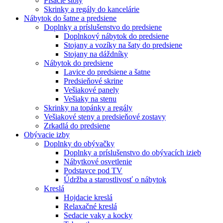
Písacie stoly
Skrinky a regály do kancelárie
Nábytok do šatne a predsiene
Doplnky a príslušenstvo do predsiene
Doplnkový nábytok do predsiene
Stojany a vozíky na šaty do predsiene
Stojany na dáždníky
Nábytok do predsiene
Lavice do predsiene a šatne
Predsieňové skrine
Vešiakové panely
Vešiaky na stenu
Skrinky na topánky a regály
Vešiakové steny a predsieňové zostavy
Zrkadlá do predsiene
Obývacie izby
Doplnky do obývačky
Doplnky a príslušenstvo do obývacích izieb
Nábytkové osvetlenie
Podstavce pod TV
Údržba a starostlivosť o nábytok
Kreslá
Hojdacie kreslá
Relaxačné kreslá
Sedacie vaky a kocky