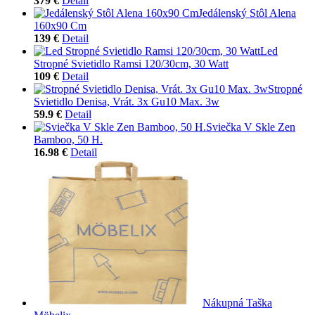
379 €
Detail
Jedálenský Stôl Alena
160x90 Cm
139 €
Detail
Led
Stropné Svietidlo Ramsi 120/30cm, 30 Watt
109 €
Detail
Stropné
Svietidlo Denisa, Vrát. 3x Gu10 Max. 3w
59.9 €
Detail
Sviečka V Skle Zen
Bamboo, 50 H.
16.98 €
Detail
Nákupná Taška