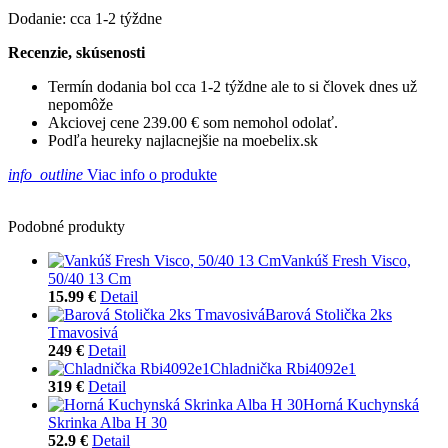
Dodanie: cca 1-2 týždne
Recenzie, skúsenosti
Termín dodania bol cca 1-2 týždne ale to si človek dnes už
nepomôže
Akciovej cene 239.00 € som nemohol odolať.
Podľa heureky najlacnejšie na moebelix.sk
info_outline
Viac info o produkte
Podobné produkty
Vankúš Fresh Visco,
50/40 13 Cm
15.99 €
Detail
Barová Stolička 2ks
Tmavosivá
249 €
Detail
Chladnička Rbi4092e1
319 €
Detail
Horná Kuchynská
Skrinka Alba H 30
52.9 €
Detail