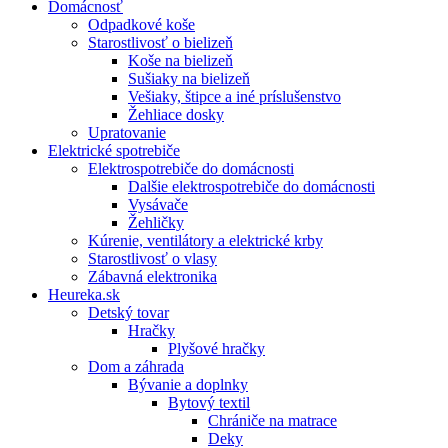
Domácnosť
Odpadkové koše
Starostlivosť o bielizeň
Koše na bielizeň
Sušiaky na bielizeň
Vešiaky, štipce a iné príslušenstvo
Žehliace dosky
Upratovanie
Elektrické spotrebiče
Elektrospotrebiče do domácnosti
Dalšie elektrospotrebiče do domácnosti
Vysávače
Žehličky
Kúrenie, ventilátory a elektrické krby
Starostlivosť o vlasy
Zábavná elektronika
Heureka.sk
Detský tovar
Hračky
Plyšové hračky
Dom a záhrada
Bývanie a doplnky
Bytový textil
Chrániče na matrace
Deky