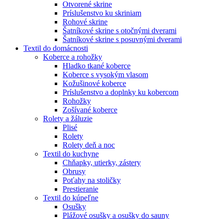
Otvorené skrine
Príslušenstvo ku skriniam
Rohové skrine
Šatníkové skrine s otočnými dverami
Šatníkové skrine s posuvnými dverami
Textil do domácnosti
Koberce a rohožky
Hladko tkané koberce
Koberce s vysokým vlasom
Kožušinové koberce
Príslušenstvo a doplnky ku kobercom
Rohožky
Zošívané koberce
Rolety a žáluzie
Plisé
Rolety
Rolety deň a noc
Textil do kuchyne
Chňapky, utierky, zástery
Obrusy
Poťahy na stoličky
Prestieranie
Textil do kúpeľne
Osušky
Plážové osušky a osušky do sauny