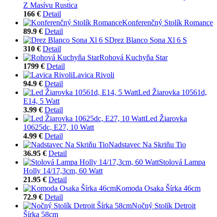
Z Masívu Rustica
166 €
Detail
Konferenčný Stolík Romance
89.9 €
Detail
Drez Blanco Sona Xl 6 S
310 €
Detail
Rohová Kuchyňa Star
1799 €
Detail
Lavica Rivoli
94.9 €
Detail
Led Žiarovka 10561d,
E14, 5 Watt
3.99 €
Detail
Led Žiarovka
10625dc, E27, 10 Watt
4.99 €
Detail
Nadstavec Na Skriňu Tio
36.95 €
Detail
Stolová Lampa
Holly 14/17,3cm, 60 Watt
21.95 €
Detail
Komoda Osaka Šírka 46cm
72.9 €
Detail
Nočný Stolík Detroit
Šírka 58cm