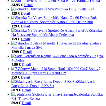
Sada Panvíc Earth, 2-Dielna
34.95 €
Detail
Pohovka Dilly Svetlá Sivá
429 €
Detail
Skrinka Na Vstav. Spotrebiče Nano Git 60 Dekor Buk
129 €
Detail
Skrinka
Na Vstavané Spotrebiče Abaco Perleťová
159 €
Detail
Záhradná Zostava
Mariella Tmavá Sivá
1299 €
Detail
Sada Koreničiek Regina,
4-Dielna
4.99 €
Detail
7 Zónový
Matrac H4 Supra Hard 160x200 Cm
359 €
Detail
Skladovacie
Boxy Lada, Drevo, 3 Ks Set
68.9 €
Detail
Jedálenská Stolička
Eris Tmavá Zelená
89.9 €
Detail