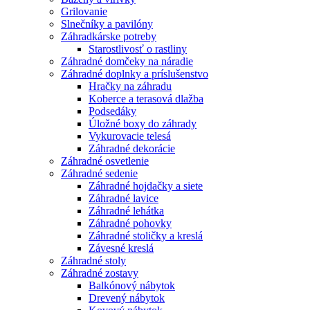
Grilovanie
Slnečníky a pavilóny
Záhradkárske potreby
Starostlivosť o rastliny
Záhradné domčeky na náradie
Záhradné doplnky a príslušenstvo
Hračky na záhradu
Koberce a terasová dlažba
Podsedáky
Úložné boxy do záhrady
Vykurovacie telesá
Záhradné dekorácie
Záhradné osvetlenie
Záhradné sedenie
Záhradné hojdačky a siete
Záhradné lavice
Záhradné lehátka
Záhradné pohovky
Záhradné stoličky a kreslá
Závesné kreslá
Záhradné stoly
Záhradné zostavy
Balkónový nábytok
Drevený nábytok