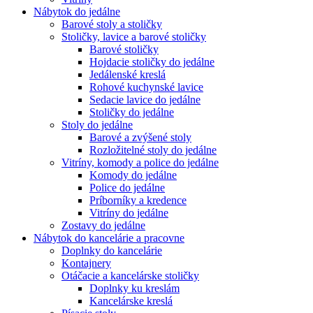
Nábytok do jedálne
Barové stoly a stoličky
Stoličky, lavice a barové stoličky
Barové stoličky
Hojdacie stoličky do jedálne
Jedálenské kreslá
Rohové kuchynské lavice
Sedacie lavice do jedálne
Stoličky do jedálne
Stoly do jedálne
Barové a zvýšené stoly
Rozložitelné stoly do jedálne
Vitríny, komody a police do jedálne
Komody do jedálne
Police do jedálne
Príborníky a kredence
Vitríny do jedálne
Zostavy do jedálne
Nábytok do kancelárie a pracovne
Doplnky do kancelárie
Kontajnery
Otáčacie a kancelárske stoličky
Doplnky ku kreslám
Kancelárske kreslá