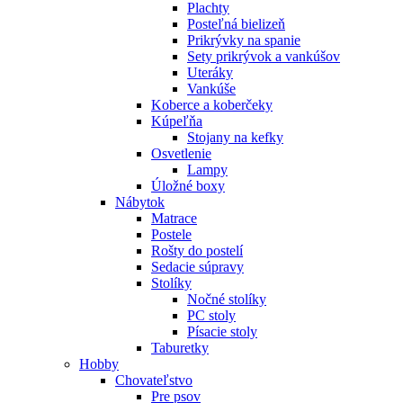
Plachty
Posteľná bielizeň
Prikrývky na spanie
Sety prikrývok a vankúšov
Uteráky
Vankúše
Koberce a koberčeky
Kúpeľňa
Stojany na kefky
Osvetlenie
Lampy
Úložné boxy
Nábytok
Matrace
Postele
Rošty do postelí
Sedacie súpravy
Stolíky
Nočné stolíky
PC stoly
Písacie stoly
Taburetky
Hobby
Chovateľstvo
Pre psov