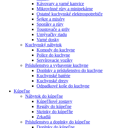
Kávovary a varné kanvice
Mikrovlnné rúry a minipekárne
Ostatné kuchynské elektrospotrebiče
Šejkre a mixéry
Sporáky a rúry
Toustovače a grily
Umývačky riadu
Varné dosky
Kuchynský nábytok
Komody do kuchyne
Police do kuchyne
Servírovacie vozíky
Príslušenstvo a vybavenie kuchyne
Doplnky a príslušenstvo do kuchyne
Kuchynské batérie
Kuchynské drezy
Odpadkové koše do kuchyne
Kúpeľne
Nábytok do kúpeľne
Kúpeľňové zostavy
Regály do kúpeľne
Skrinky do kúpeľňe
Zrkadlá
Príslušenstvo a doplnky do kúpeľne
Doplnky do kúpeľne