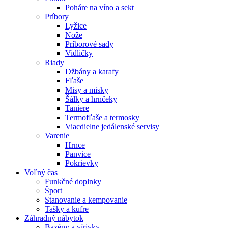
Poháre na víno a sekt
Príbory
Lyžice
Nože
Príborové sady
Vidličky
Riady
Džbány a karafy
Fľaše
Misy a misky
Šálky a hrnčeky
Taniere
Termofľaše a termosky
Viacdielne jedálenské servisy
Varenie
Hrnce
Panvice
Pokrievky
Voľný čas
Funkčné doplnky
Šport
Stanovanie a kempovanie
Tašky a kufre
Záhradný nábytok
Bazény a vírivky