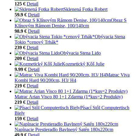
125 €
Detail
Sklenená Fotka Robert
59.9 €
Detail
Obraz S
Klínovým Rámom Denise, 100/140cm
98.9 €
Detail
Obývacia Stena
Tokio *cenový Trhák*
239 €
Detail
Obývacia Stena Lido
209 €
Detail
Kozmetický Kôš Julie
9.99 €
Detail
Matrac Viva
Kombi Hard 90/200cm, H3/ H4
219 €
Detail
Matrac Arian Visco 80 1+1 Zdarma (1*kus=2 Produkty)
219 €
Detail
Písací Stôl Computertisch
Biely
159 €
Detail
Napínacie Prestieradlo Bavlnený Satén 180x220cm
49.9 €
Detail