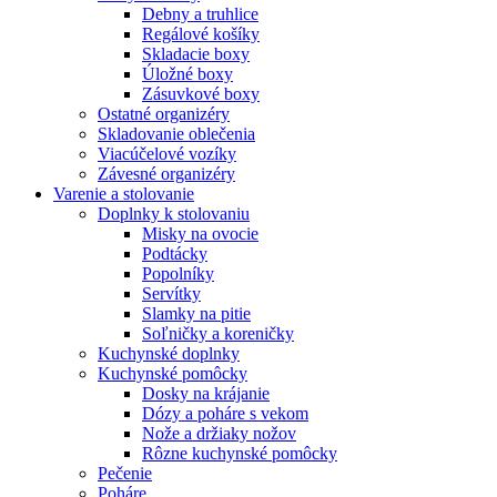
Debny a truhlice
Regálové košíky
Skladacie boxy
Úložné boxy
Zásuvkové boxy
Ostatné organizéry
Skladovanie oblečenia
Viacúčelové vozíky
Závesné organizéry
Varenie a stolovanie
Doplnky k stolovaniu
Misky na ovocie
Podtácky
Popolníky
Servítky
Slamky na pitie
Soľničky a koreničky
Kuchynské doplnky
Kuchynské pomôcky
Dosky na krájanie
Dózy a poháre s vekom
Nože a držiaky nožov
Rôzne kuchynské pomôcky
Pečenie
Poháre