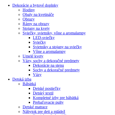
Dekorácie a bytové doplnky
Hodiny
Obaly na kvetináče
Obrazy
Rámy na obrazy
Stojany na kvety
Sviečky, svietniky, vône a aromalampy
LED-sviečky
Sviečky
Svietniky a stojany na sviečky
Vône a aromalampy
Umelé kvety
Vázy, sochy a dekoračné predmety
Dekorácie na stenu
Sochy a dekoračné predmety
Vázy
Detská izba
Bábätká
Detské postieľky
Detský textil
Kompletné izby pre bábätká
Prebaľovacie pulty
Detské matrace
Nábytok pre deti a mládež