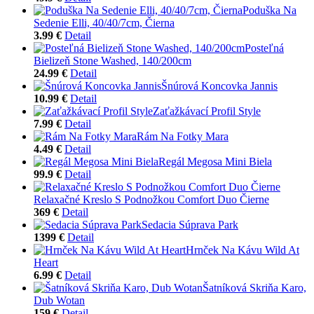
Poduška Na
Sedenie Elli, 40/40/7cm, Čierna
3.99 €
Detail
Posteľná
Bielizeň Stone Washed, 140/200cm
24.99 €
Detail
Šnúrová Koncovka Jannis
10.99 €
Detail
Zaťažkávací Profil Style
7.99 €
Detail
Rám Na Fotky Mara
4.49 €
Detail
Regál Megosa Mini Biela
99.9 €
Detail
Relaxačné Kreslo S Podnožkou Comfort Duo Čierne
369 €
Detail
Sedacia Súprava Park
1399 €
Detail
Hrnček Na Kávu Wild At
Heart
6.99 €
Detail
Šatníková Skriňa Karo,
Dub Wotan
159 €
Detail