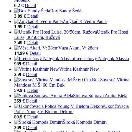
Möbelix
0.2 €
Detail
Box Sandy Šedá
3.99 €
Detail
Žmýkač K Vedru Paula
1.99 €
Detail
Uterák Pre Hostí
Luise, 30/50cm, Ružová
2.49 €
Detail
Váza Akari, V: 28cm
14.99 €
Detail
Predsieňový Nábytok Alassio
989 €
Detail
Vitrína Kashmir New
259 €
Detail
Závesná Vitrína
Mandosa M Š: 60 Cm Buk
59.9 €
Detail
Stolová Súprava Amira Biela
269 €
Detail
Ukončovacia
Polica Young V Bielom Dekore
89.9 €
Detail
Široká Komoda Dimitri
369 €
Detail