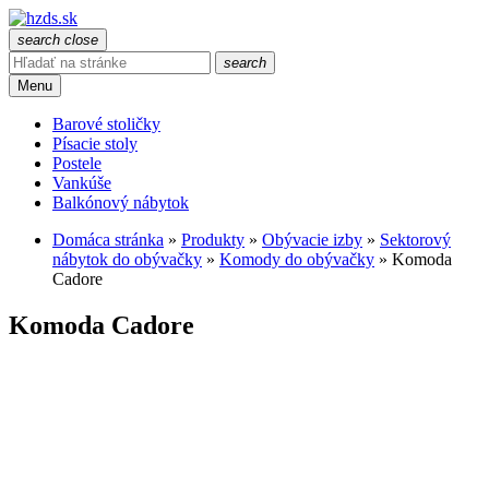
search
close
search
Menu
Barové stoličky
Písacie stoly
Postele
Vankúše
Balkónový nábytok
Domáca stránka
»
Produkty
»
Obývacie izby
»
Sektorový
nábytok do obývačky
»
Komody do obývačky
»
Komoda
Cadore
Komoda Cadore