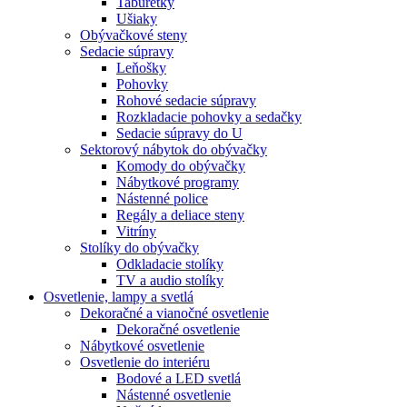
Taburetky
Ušiaky
Obývačkové steny
Sedacie súpravy
Leňošky
Pohovky
Rohové sedacie súpravy
Rozkladacie pohovky a sedačky
Sedacie súpravy do U
Sektorový nábytok do obývačky
Komody do obývačky
Nábytkové programy
Nástenné police
Regály a deliace steny
Vitríny
Stolíky do obývačky
Odkladacie stolíky
TV a audio stolíky
Osvetlenie, lampy a svetlá
Dekoračné a vianočné osvetlenie
Dekoračné osvetlenie
Nábytkové osvetlenie
Osvetlenie do interiéru
Bodové a LED svetlá
Nástenné osvetlenie