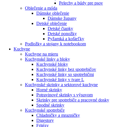
Pelechy a búdy pre psov
Oblečenie a móda
Dámske oblečenie
Dámske župany
Detské oblečenie
Detské čiapky
Detské ponožky
Pyžamká a košieľky
Podložky a stojany k notebookom
Kuchyne
Kuchyne na mieru
Kuchynské linky a bloky
Kuchynské bloky
Kuchynské linky bez spotrebičov
Kuchynské linky so spotrebičmi
Kuchynské linky v tvare L
Kuchynské skrinky a sektorové kuchyne
Horné skrinky
Potravinové skrinky s výsuvom
Skrinky pre spotrebiče a pracovné dosky
Spodné skrinky
Kuchynské spotrebiče
Chladničky a mrazničky
Digestory
Fritézy