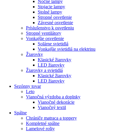
Nočné lampy
Stojacie lampy
Stolné lampy
Stropné osvetlenie
Závesné osvetlenie
Príslušenstvo k osvetleniu
Stropné ventilátory
Vonkajšie osvetlenie
Solárne svietidlá
Vonkajšie svietidlá na elektrinu
Žiarovky
Klasické žiarovky
LED žiarovky
Žiarovky a svietidlá
Klasické žiarovky
LED žiarovky
Sezónny tovar
Leto
Vianočná výzdoba a doplnky
Vianočné dekorácie
Vianočný textil
Spálne
Chrániče matraca a toppery
Kompletné spálne
Lamelové rošty