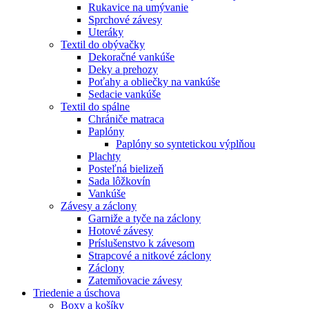
Rukavice na umývanie
Sprchové závesy
Uteráky
Textil do obývačky
Dekoračné vankúše
Deky a prehozy
Poťahy a obliečky na vankúše
Sedacie vankúše
Textil do spálne
Chrániče matraca
Paplóny
Paplóny so syntetickou výplňou
Plachty
Posteľná bielizeň
Sada lôžkovín
Vankúše
Závesy a záclony
Garniže a tyče na záclony
Hotové závesy
Príslušenstvo k závesom
Strapcové a nitkové záclony
Záclony
Zatemňovacie závesy
Triedenie a úschova
Boxy a košíky