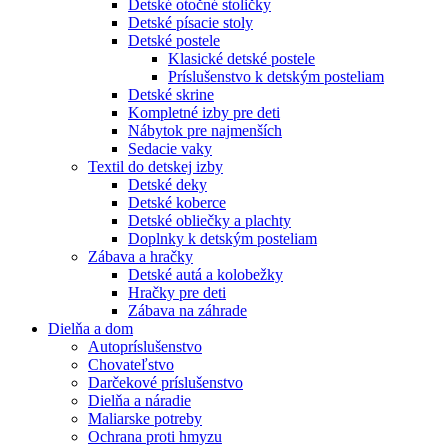
Detské otočné stoličky
Detské písacie stoly
Detské postele
Klasické detské postele
Príslušenstvo k detským posteliam
Detské skrine
Kompletné izby pre deti
Nábytok pre najmenších
Sedacie vaky
Textil do detskej izby
Detské deky
Detské koberce
Detské obliečky a plachty
Doplnky k detským posteliam
Zábava a hračky
Detské autá a kolobežky
Hračky pre deti
Zábava na záhrade
Dielňa a dom
Autopríslušenstvo
Chovateľstvo
Darčekové príslušenstvo
Dielňa a náradie
Maliarske potreby
Ochrana proti hmyzu