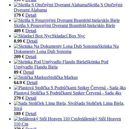
Skriňa S Otočnými
Dverami Alabama
179 €
Detail
Skriňa S Posuvnými Dverami Bramfeld,biela/sklo Biele
489 €
Detail
Skladací Box Nyc
8.99 €
Detail
Skrinka Na
Dokumenty Lona Dub Sonoma
209 €
Detail
Skrinka Pod
Umývadlo Flandu Biela
89 €
Detail
Stolička Markus
64.9 €
Detail
Plastová Stolička S Podrúčkami Spiker Červená - Sada 4ks
279 €
Detail
Sada Stoličiek Lima Biela,
Sivá
189 €
Detail
Jedálenský Stôl Heaven
110 Cm