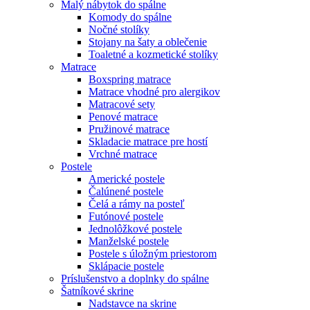
Malý nábytok do spálne
Komody do spálne
Nočné stolíky
Stojany na šaty a oblečenie
Toaletné a kozmetické stolíky
Matrace
Boxspring matrace
Matrace vhodné pro alergikov
Matracové sety
Penové matrace
Pružinové matrace
Skladacie matrace pre hostí
Vrchné matrace
Postele
Americké postele
Čalúnené postele
Čelá a rámy na posteľ
Futónové postele
Jednolôžkové postele
Manželské postele
Postele s úložným priestorom
Sklápacie postele
Príslušenstvo a doplnky do spálne
Šatníkové skrine
Nadstavce na skrine