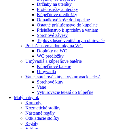
Držiaky na uteráky
Froté osušky a uteráky
Kúpeľňové predložky
Odpadkové koše do kúpeľne
Ostatné príslušenstvo do kúpeľne
Príslušenstvo k sprchám a vaniam
Sprchové závesy
Teplovzdušné ventilátory a ohrievače
Príslušenstvo a doplnky na WC
Doplnky na WC
WC predložky
Umývadlá a kúpeľňové batérie
Kúpeľňové batérie
Umývadlá
Vane, sprchové kúty a vykurovacie telesá
Sprchové kúty
Vane
Vykurovacie telesá do kúpeľne
Malý nábytok
Komody
Kozmetické stolíky
Nástenné regály
Odkladacie stolíky
Regály
Vitríny