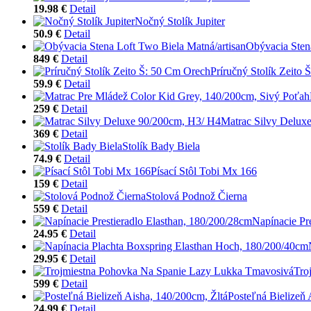
19.98 €
Detail
Nočný Stolík Jupiter
50.9 €
Detail
Obývacia Sten
849 €
Detail
Príručný Stolík Zeito
59.9 €
Detail
259 €
Detail
Matrac Silvy Delux
369 €
Detail
Stolík Bady Biela
74.9 €
Detail
Písací Stôl Tobi Mx 166
159 €
Detail
Stolová Podnož Čierna
559 €
Detail
Napínacie Pr
24.95 €
Detail
29.95 €
Detail
Tro
599 €
Detail
Posteľná Bielizeň 
24.99 €
Detail