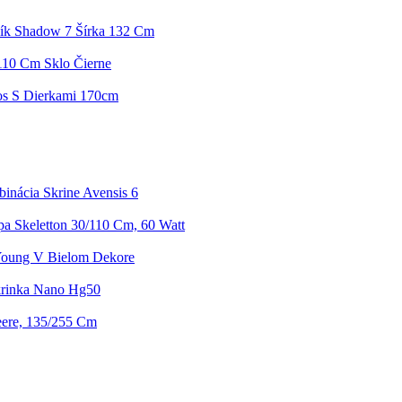
lík Shadow 7 Šírka 132 Cm
110 Cm Sklo Čierne
os S Dierkami 170cm
nácia Skrine Avensis 6
a Skeletton 30/110 Cm, 60 Watt
Young V Bielom Dekore
rinka Nano Hg50
ere, 135/255 Cm