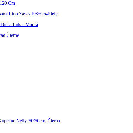
0-120 Cm
sami Lino Záves Béžovo-Biely
e Dieťa Lukas Modrá
rad Čierne
úpeľne Nelly, 50/50cm, Čierna