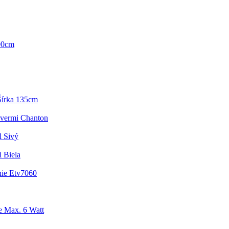
00cm
Šírka 135cm
vermi Chanton
 Sivý
 Biela
nie Etv7060
e Max. 6 Watt