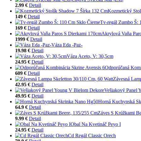
2.99 €
Detail
Kozmetický Sto
149 €
Detail
Tv-regál Zumbo Š: 
169 €
Detail
Akrylová Vaňa Par
1999 €
Detail
Váza Eda -Paz-
19.98 €
Detail
Váza Aceto, V: 30,5cm
24.95 €
Detail
Odporúčaná Kombi
609 €
Detail
Závesná Lamp
42.95 €
Detail
Vešiakový Panel 
49.95 €
Detail
Horná Kuchynská Sk
64.9 €
Detail
Záves S Krúžkami Be
9.99 €
Detail
Obal Na Kvetináč Peyo I
24.95 €
Detail
Cd Regál Classic Orech