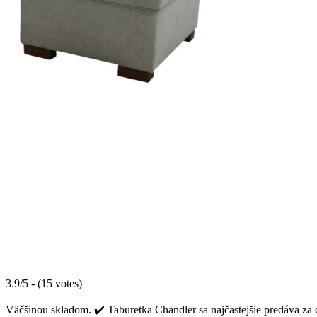
3.9/5 - (15 votes)
Väčšinou skladom. ✔️ Taburetka Chandler sa najčastejšie predáva za 