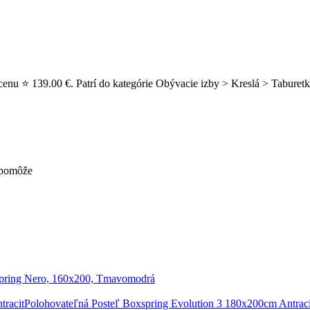
cenu ⭐ 139.00 €. Patrí do kategórie Obývacie izby > Kreslá > Taburet
nepomôže
pring Nero, 160x200, Tmavomodrá
Polohovateľná Posteľ Boxspring Evolution 3 180x200cm Antraci