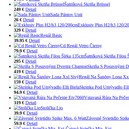
Šatníková Skriňa Brüssel
249 €
Detail
Sada Pántov Unit
26 €
Detail
Exklusiv Plus H2/h3 120/2
329 €
Detail
Regál Basic
39.95 €
Detail
Cd Regál Vetro Čierny
79.9 €
Detail
Šatníková Skriňa Filou 
295 €
Detail
Skriňa S Posuvnými D
419 €
Detail
Regál Na Šanóny Lona Xxl
159 €
Detail
Skrinka Pod Umývadlo Elli
94.9 €
Detail
Vstavaná Rúra Na Peče
319 €
Detail
Stolička Lio
39.9 €
Detail
Závesné Svietidlo Spik
59.9 €
Detail
Čajová Sviečka Mia -Ext-