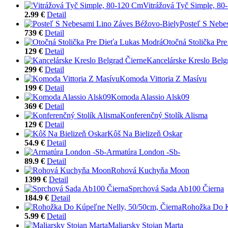
Vitrážová Tyč Simple, 8
2.99 €
Detail
Posteľ S Nebe
739 €
Detail
Otočná Stolička Pr
129 €
Detail
Kancelárske Kreslo Belg
299 €
Detail
Komoda Vittoria Z Masívu
199 €
Detail
Komoda Alassio Alsk09
369 €
Detail
Konferenčný Stolík Alisma
129 €
Detail
Kôš Na Bielizeň Oskar
54.9 €
Detail
Armatúra London -Sb-
89.9 €
Detail
Rohová Kuchyňa Moon
1399 €
Detail
Sprchová Sada Ab100 Čierna
184.9 €
Detail
Rohožka Do K
5.99 €
Detail
Maliarsky Stojan Marta