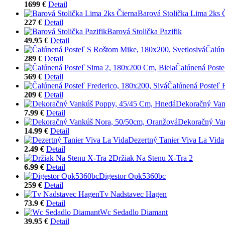
1699 €
Detail
Barová Stolička Lima 2ks 
227 €
Detail
Barová Stolička Pazifik
49.95 €
Detail
Čalún
289 €
Detail
Čalúnená Poste
569 €
Detail
Čalúnená Posteľ F
209 €
Detail
Dekoračný Van
7.99 €
Detail
Dekoračný Va
14.99 €
Detail
Dezertný Tanier Viva La Vida
2.49 €
Detail
Držiak Na Stenu X-Tra 2
6.99 €
Detail
Digestor Opk5360bc
259 €
Detail
Tv Nadstavec Hagen
73.9 €
Detail
Wc Sedadlo Diamant
39.95 €
Detail