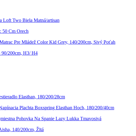
a Loft Two Biela Matná/artisan
 Š: 50 Cm Orech
Matrac Pre Mládež Color Kid Grey, 140/200cm, Sivý Poťah
e 90/200cm, H3/ H4
estieradlo Elasthan, 180/200/28cm
Napínacia Plachta Boxspring Elasthan Hoch, 180/200/40cm
jmiestna Pohovka Na Spanie Lazy Lukka Tmavosivá
Aisha, 140/200cm, Žltá