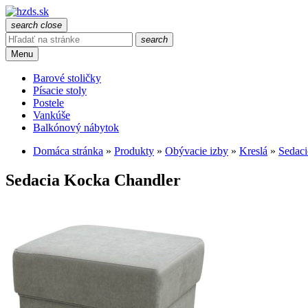
search
close
search
Menu
Barové stoličky
Písacie stoly
Postele
Vankúše
Balkónový nábytok
Domáca stránka
»
Produkty
»
Obývacie izby
»
Kreslá
»
Sedaci
Sedacia Kocka Chandler