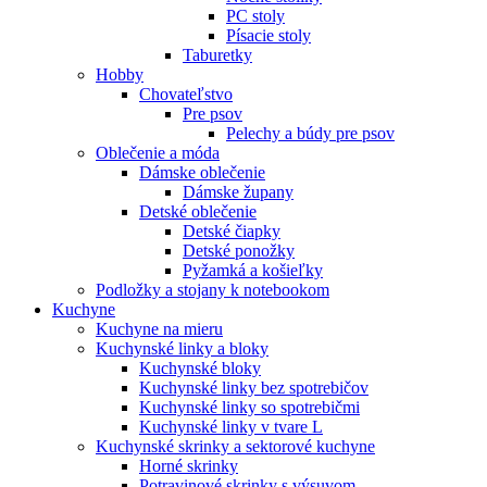
PC stoly
Písacie stoly
Taburetky
Hobby
Chovateľstvo
Pre psov
Pelechy a búdy pre psov
Oblečenie a móda
Dámske oblečenie
Dámske župany
Detské oblečenie
Detské čiapky
Detské ponožky
Pyžamká a košieľky
Podložky a stojany k notebookom
Kuchyne
Kuchyne na mieru
Kuchynské linky a bloky
Kuchynské bloky
Kuchynské linky bez spotrebičov
Kuchynské linky so spotrebičmi
Kuchynské linky v tvare L
Kuchynské skrinky a sektorové kuchyne
Horné skrinky
Potravinové skrinky s výsuvom