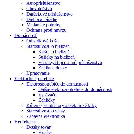
Autopríslušenstvo
Chovateľstvo
Darčekové príslušenstvo
Dielňa a náradie
Maliarske potreby
Ochrana proti hmyzu
Domácnosť
Odpadkové koše
Starostlivosť o bielizeň
Koše na bielizeň
Sušiaky na bielizeň
Vešiaky, štipce a iné príslušenstvo
Žehliace dosky
Upratovanie
Elektrické spotrebiče
Elektrospotrebiče do domácnosti
Dalšie elektrospotrebiče do domácnosti
Vysávače
Žehličky
Kúrenie, ventilátory a elektrické krby
Starostlivosť o vlasy
Zábavná elektronika
Heureka.sk
Detský tovar
Hračky