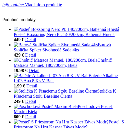
info_outline
Viac info o produkte
Podobné produkty
Posteľ Boxspring Nero Pl: 140/200cm, Bahenná Hnedá
449 €
Detail
Barová
Stolička Spiker Sivohnedá Sada 4ks
429 €
Detail
Chránič
Matraca Manuel, 180/200cm, Biela
19.98 €
Detail
Batérie Alkaline
Lr03 Aaa 8 Ks V Bal.
1.99 €
Detail
Stolička K
Písaciemu Stolu Baseline Čierna
249 €
Detail
Poschodová Posteľ
Maxim Biela
609 €
Detail
Posteľ S
Priestorom Na Hru Kasper Záves Modrý