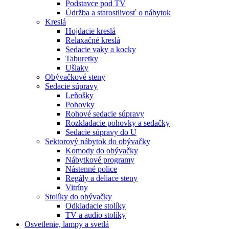
Podstavce pod TV
Údržba a starostlivosť o nábytok
Kreslá
Hojdacie kreslá
Relaxačné kreslá
Sedacie vaky a kocky
Taburetky
Ušiaky
Obývačkové steny
Sedacie súpravy
Leňošky
Pohovky
Rohové sedacie súpravy
Rozkladacie pohovky a sedačky
Sedacie súpravy do U
Sektorový nábytok do obývačky
Komody do obývačky
Nábytkové programy
Nástenné police
Regály a deliace steny
Vitríny
Stolíky do obývačky
Odkladacie stolíky
TV a audio stolíky
Osvetlenie, lampy a svetlá