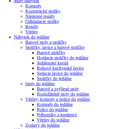
Malý nábytok
Komody
Kozmetické stolíky
Nástenné regály
Odkladacie stolíky
Regály
Vitríny
Nábytok do jedálne
Barové stoly a stoličky
Stoličky, lavice a barové stoličky
Barové stoličky
Hojdacie stoličky do jedálne
Jedálenské kreslá
Rohové kuchynské lavice
Sedacie lavice do jedálne
Stoličky do jedálne
Stoly do jedálne
Barové a zvýšené stoly
Rozložitelné stoly do jedálne
Vitríny, komody a police do jedálne
Komody do jedálne
Police do jedálne
Príborníky a kredence
Vitríny do jedálne
Zostavy do jedálne