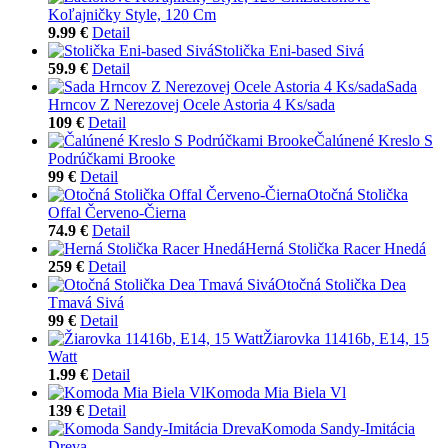
Koľajničky Style, 120 Cm
9.99 €
Detail
Stolička Eni-based Sivá
59.9 €
Detail
Sada
Hrncov Z Nerezovej Ocele Astoria 4 Ks/sada
109 €
Detail
Čalúnené Kreslo S
Podrúčkami Brooke
99 €
Detail
Otočná Stolička
Offal Červeno-Čierna
74.9 €
Detail
Herná Stolička Racer Hnedá
259 €
Detail
Otočná Stolička Dea
Tmavá Sivá
99 €
Detail
Žiarovka 11416b, E14, 15
Watt
1.99 €
Detail
Komoda Mia Biela Vl
139 €
Detail
Komoda Sandy-Imitácia
Dreva