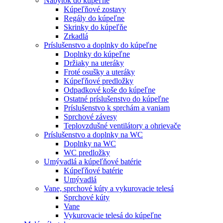
Nábytok do kúpeľne
Kúpeľňové zostavy
Regály do kúpeľne
Skrinky do kúpeľňe
Zrkadlá
Príslušenstvo a doplnky do kúpeľne
Doplnky do kúpeľne
Držiaky na uteráky
Froté osušky a uteráky
Kúpeľňové predložky
Odpadkové koše do kúpeľne
Ostatné príslušenstvo do kúpeľne
Príslušenstvo k sprchám a vaniam
Sprchové závesy
Teplovzdušné ventilátory a ohrievače
Príslušenstvo a doplnky na WC
Doplnky na WC
WC predložky
Umývadlá a kúpeľňové batérie
Kúpeľňové batérie
Umývadlá
Vane, sprchové kúty a vykurovacie telesá
Sprchové kúty
Vane
Vykurovacie telesá do kúpeľne