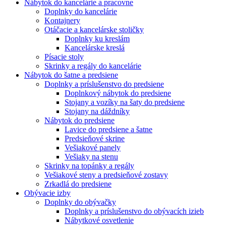
Nábytok do kancelárie a pracovne
Doplnky do kancelárie
Kontajnery
Otáčacie a kancelárske stoličky
Doplnky ku kreslám
Kancelárske kreslá
Písacie stoly
Skrinky a regály do kancelárie
Nábytok do šatne a predsiene
Doplnky a príslušenstvo do predsiene
Doplnkový nábytok do predsiene
Stojany a vozíky na šaty do predsiene
Stojany na dáždníky
Nábytok do predsiene
Lavice do predsiene a šatne
Predsieňové skrine
Vešiakové panely
Vešiaky na stenu
Skrinky na topánky a regály
Vešiakové steny a predsieňové zostavy
Zrkadlá do predsiene
Obývacie izby
Doplnky do obývačky
Doplnky a príslušenstvo do obývacích izieb
Nábytkové osvetlenie