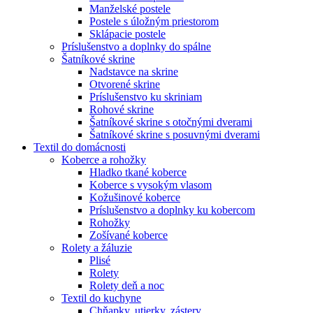
Manželské postele
Postele s úložným priestorom
Sklápacie postele
Príslušenstvo a doplnky do spálne
Šatníkové skrine
Nadstavce na skrine
Otvorené skrine
Príslušenstvo ku skriniam
Rohové skrine
Šatníkové skrine s otočnými dverami
Šatníkové skrine s posuvnými dverami
Textil do domácnosti
Koberce a rohožky
Hladko tkané koberce
Koberce s vysokým vlasom
Kožušinové koberce
Príslušenstvo a doplnky ku kobercom
Rohožky
Zošívané koberce
Rolety a žáluzie
Plisé
Rolety
Rolety deň a noc
Textil do kuchyne
Chňapky, utierky, zástery