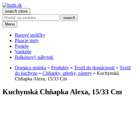
search
close
search
Menu
Barové stoličky
Písacie stoly
Postele
Vankúše
Balkónový nábytok
Domáca stránka
»
Produkty
»
Textil do domácnosti
»
Textil
do kuchyne
»
Chňapky, utierky, zástery
»
Kuchynská
Chňapka Alexa, 15/33 Cm
Kuchynská Chňapka Alexa, 15/33 Cm