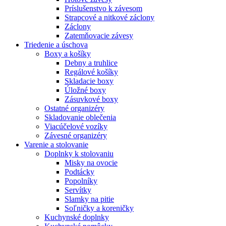
Príslušenstvo k závesom
Strapcové a nitkové záclony
Záclony
Zatemňovacie závesy
Triedenie a úschova
Boxy a košíky
Debny a truhlice
Regálové košíky
Skladacie boxy
Úložné boxy
Zásuvkové boxy
Ostatné organizéry
Skladovanie oblečenia
Viacúčelové vozíky
Závesné organizéry
Varenie a stolovanie
Doplnky k stolovaniu
Misky na ovocie
Podtácky
Popolníky
Servítky
Slamky na pitie
Soľničky a koreničky
Kuchynské doplnky