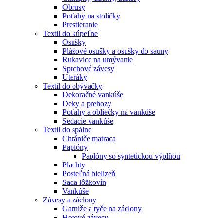
Obrusy
Poťahy na stoličky
Prestieranie
Textil do kúpeľne
Osušky
Plážové osušky a osušky do sauny
Rukavice na umývanie
Sprchové závesy
Uteráky
Textil do obývačky
Dekoračné vankúše
Deky a prehozy
Poťahy a obliečky na vankúše
Sedacie vankúše
Textil do spálne
Chrániče matraca
Paplóny
Paplóny so syntetickou výplňou
Plachty
Posteľná bielizeň
Sada lôžkovín
Vankúše
Závesy a záclony
Garniže a tyče na záclony
Hotové závesy