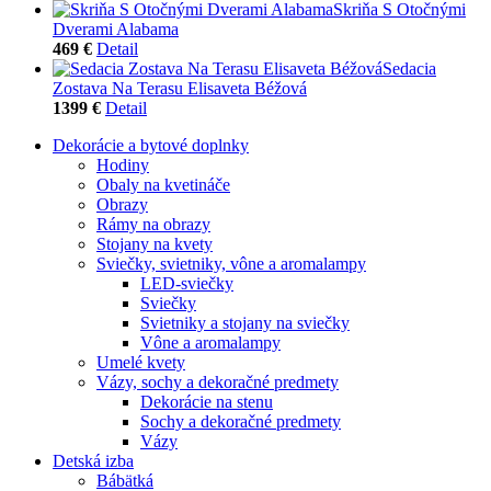
Skriňa S Otočnými
Dverami Alabama
469 €
Detail
Sedacia
Zostava Na Terasu Elisaveta Béžová
1399 €
Detail
Dekorácie a bytové doplnky
Hodiny
Obaly na kvetináče
Obrazy
Rámy na obrazy
Stojany na kvety
Sviečky, svietniky, vône a aromalampy
LED-sviečky
Sviečky
Svietniky a stojany na sviečky
Vône a aromalampy
Umelé kvety
Vázy, sochy a dekoračné predmety
Dekorácie na stenu
Sochy a dekoračné predmety
Vázy
Detská izba
Bábätká