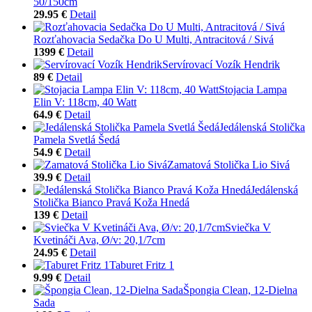
50/150cm
29.95 €
Detail
Rozťahovacia Sedačka Do U Multi, Antracitová / Sivá
1399 €
Detail
Servírovací Vozík Hendrik
89 €
Detail
Stojacia Lampa
Elin V: 118cm, 40 Watt
64.9 €
Detail
Jedálenská Stolička
Pamela Svetlá Šedá
54.9 €
Detail
Zamatová Stolička Lio Sivá
39.9 €
Detail
Jedálenská
Stolička Bianco Pravá Koža Hnedá
139 €
Detail
Sviečka V
Kvetináči Ava, Ø/v: 20,1/7cm
24.95 €
Detail
Taburet Fritz 1
9.99 €
Detail
Špongia Clean, 12-Dielna
Sada