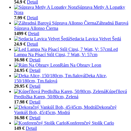
54.9 €
Detail
Súprava Metly A Lopatky
Nora
7.99 €
Detail
Záhradná Barová
Súprava Allonso Čierna
1499 €
Detail
Sedacia Lavica Velvet Šedá
24.9 €
Detail
Led
Lampa Na Písací Stôl Cipsi, 7 Watt, V: 57cm
16.98 €
Detail
Rám Na Obrazy Leon
24.95 €
Detail
Deka Alice,
150/180cm, Tm.fialová
29.95 €
Detail
Kúpeľňová
Predložka Karen, 50/80cm, Zelená
17.98 €
Detail
Dekoračný
Vankúš Bob, 45/45cm, Modrá
16.98 €
Detail
Konferenčný Stolík Carlo
149 €
Detail