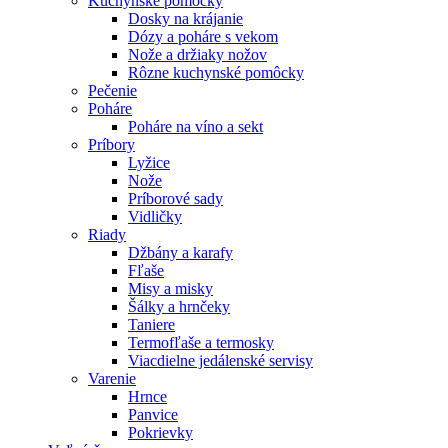
Kuchynské pomôcky
Dosky na krájanie
Dózy a poháre s vekom
Nože a držiaky nožov
Rôzne kuchynské pomôcky
Pečenie
Poháre
Poháre na víno a sekt
Príbory
Lyžice
Nože
Príborové sady
Vidličky
Riady
Džbány a karafy
Fľaše
Misy a misky
Šálky a hrnčeky
Taniere
Termofľaše a termosky
Viacdielne jedálenské servisy
Varenie
Hrnce
Panvice
Pokrievky