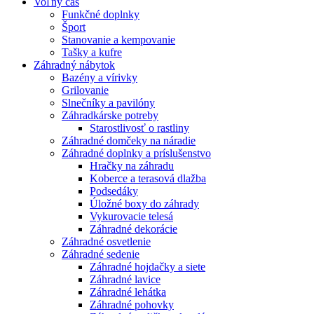
Voľný čas
Funkčné doplnky
Šport
Stanovanie a kempovanie
Tašky a kufre
Záhradný nábytok
Bazény a vírivky
Grilovanie
Slnečníky a pavilóny
Záhradkárske potreby
Starostlivosť o rastliny
Záhradné domčeky na náradie
Záhradné doplnky a príslušenstvo
Hračky na záhradu
Koberce a terasová dlažba
Podsedáky
Úložné boxy do záhrady
Vykurovacie telesá
Záhradné dekorácie
Záhradné osvetlenie
Záhradné sedenie
Záhradné hojdačky a siete
Záhradné lavice
Záhradné lehátka
Záhradné pohovky