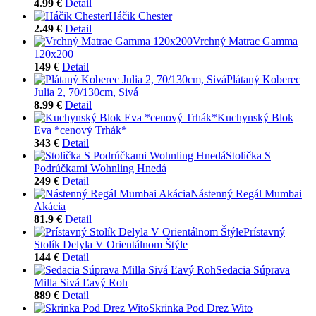
4.99 €
Detail
Háčik Chester
2.49 €
Detail
Vrchný Matrac Gamma
120x200
149 €
Detail
Plátaný Koberec
Julia 2, 70/130cm, Sivá
8.99 €
Detail
Kuchynský Blok
Eva *cenový Trhák*
343 €
Detail
Stolička S
Podrúčkami Wohnling Hnedá
249 €
Detail
Nástenný Regál Mumbai
Akácia
81.9 €
Detail
Prístavný
Stolík Delyla V Orientálnom Štýle
144 €
Detail
Sedacia Súprava
Milla Sivá Ľavý Roh
889 €
Detail
Skrinka Pod Drez Wito