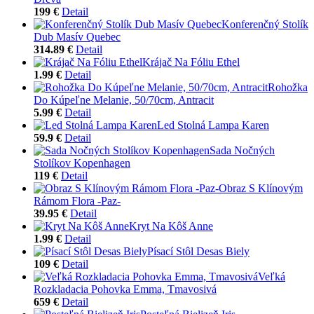
199 €
Detail
Konferenčný Stolík
Dub Masív Quebec
314.89 €
Detail
Krájač Na Fóliu Ethel
1.99 €
Detail
Rohožka
Do Kúpeľne Melanie, 50/70cm, Antracit
5.99 €
Detail
Led Stolná Lampa Karen
59.9 €
Detail
Sada Nočných
Stolíkov Kopenhagen
119 €
Detail
Obraz S Klínovým
Rámom Flora -Paz-
39.95 €
Detail
Kryt Na Kôš Anne
1.99 €
Detail
Písací Stôl Desas Biely
109 €
Detail
Veľká
Rozkladacia Pohovka Emma, Tmavosivá
659 €
Detail