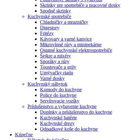
Skrinky pre spotrebiče a pracovné dosky
Spodné skrinky
Kuchynské spotrebiče
Chladničky a mrazničky
Digestory
Fritézy
Kávovary a varné kanvice
Mikrovlnné rúry a minipekárne
Ostatné kuchynské elektrospotrebiče
Šejkre a mixéry
Sporáky a rúry
Toustovače a grily
Umývačky riadu
Varné dosky
Kuchynský nábytok
Komody do kuchyne
Police do kuchyne
Servírovacie vozíky
Príslušenstvo a vybavenie kuchyne
Doplnky a príslušenstvo do kuchyne
Kuchynské batérie
Kuchynské drezy
Odpadkové koše do kuchyne
Kúpeľne