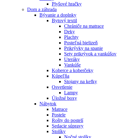
Plyšové hračky
Dom a záhrada
Bývanie a doplnky
Bytový textil
Chrániče na matrace
Deky
Plachty
Posteľná bielizeň
Prikrývky na spanie
Sety prikrývok a vankúšov
Uteráky
Vankúše
Koberce a koberčeky
Kúpeľňa
Stojany na kefky
Osvetlenie
Lampy
Úložné boxy
Nábytok
Matrace
Postele
Rošty do postelí
Sedacie súpravy
Stolíky
Nočné stolíky