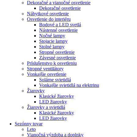
Dekoračné a vianočné osvetlenie
Dekoračné osvetlenie
Nábytkové osvetlenie
Osvetlenie do interiéru
Bodové a LED svetlá
Nástenné osvetlenie
Nočné lampy
Stojacie lampy
Stolné lampy
Stropné osvetlenie
Závesné osvetlenie
Príslušenstvo k osvetleniu
Stropné ventilátory
Vonkajšie osvetlenie
Solárne svietidlá
Vonkajšie svietidlá na elektrinu
Žiarovky
Klasické žiarovky
LED žiarovky
Žiarovky a svietidlá
Klasické žiarovky
LED žiarovky
Sezónny tovar
Leto
Vianočná výzdoba a doplnky