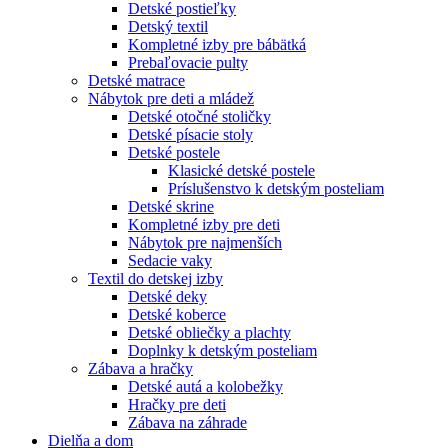
Detské postieľky
Detský textil
Kompletné izby pre bábätká
Prebaľovacie pulty
Detské matrace
Nábytok pre deti a mládež
Detské otočné stoličky
Detské písacie stoly
Detské postele
Klasické detské postele
Príslušenstvo k detským posteliam
Detské skrine
Kompletné izby pre deti
Nábytok pre najmenších
Sedacie vaky
Textil do detskej izby
Detské deky
Detské koberce
Detské obliečky a plachty
Doplnky k detským posteliam
Zábava a hračky
Detské autá a kolobežky
Hračky pre deti
Zábava na záhrade
Dielňa a dom