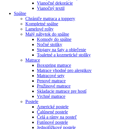
Vianočné dekorácie
Vianočný textil
Spálne
Chrániče matraca a toppery
Kompletné spálne
Lamelové rošty
Malý nábytok do spálne
Komody do spálne
Nočné stolíky
Stojany na šaty a oblečenie
Toaletné a kozmetické stolíky
Matrace
Boxspring matrace
Matrace vhodné pro alergikov
Matracové sety
Penové matrace
Pružinové matrace
Skladacie matrace pre hostí
Vrchné matrace
Postele
Americké postele
Čalúnené postele
Čelá a rámy na posteľ
Futónové postele
Jednolôžkové postele