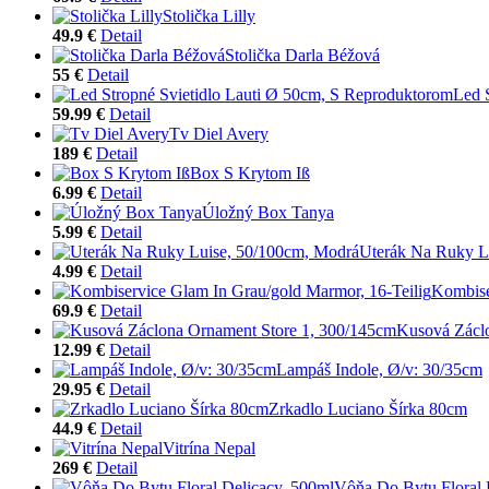
Stolička Lilly
49.9 €
Detail
Stolička Darla Béžová
55 €
Detail
Led 
59.99 €
Detail
Tv Diel Avery
189 €
Detail
Box S Krytom Iß
6.99 €
Detail
Úložný Box Tanya
5.99 €
Detail
Uterák Na Ruky L
4.99 €
Detail
Kombise
69.9 €
Detail
Kusová Zácl
12.99 €
Detail
Lampáš Indole, Ø/v: 30/35cm
29.95 €
Detail
Zrkadlo Luciano Šírka 80cm
44.9 €
Detail
Vitrína Nepal
269 €
Detail
Vôňa Do Bytu Floral 