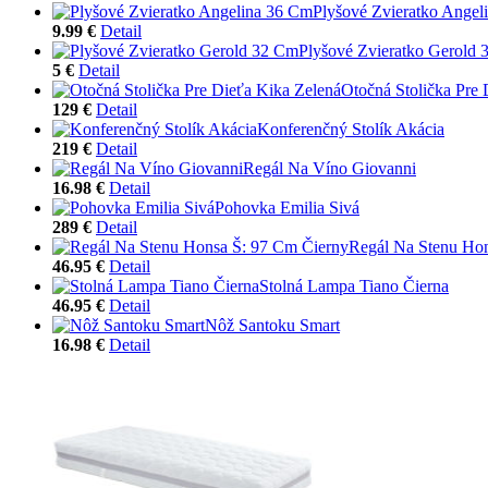
Plyšové Zvieratko Angel
9.99 €
Detail
Plyšové Zvieratko Gerold
5 €
Detail
Otočná Stolička Pre 
129 €
Detail
Konferenčný Stolík Akácia
219 €
Detail
Regál Na Víno Giovanni
16.98 €
Detail
Pohovka Emilia Sivá
289 €
Detail
Regál Na Stenu Hon
46.95 €
Detail
Stolná Lampa Tiano Čierna
46.95 €
Detail
Nôž Santoku Smart
16.98 €
Detail