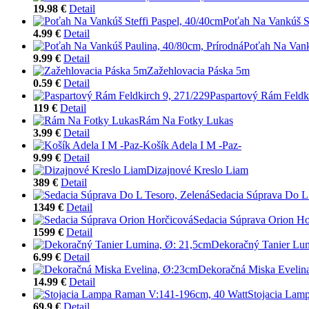
19.98 €
Detail
Poťah Na Vankúš St
4.99 €
Detail
Poťah Na Vank
9.99 €
Detail
Zažehlovacia Páska 5m
0.59 €
Detail
Paspartový Rám Feldki
119 €
Detail
Rám Na Fotky Lukas
3.99 €
Detail
Košík Adela I M -Paz-
9.99 €
Detail
Dizajnové Kreslo Liam
389 €
Detail
Sedacia Súprava Do L 
1349 €
Detail
Sedacia Súprava Orion Ho
1599 €
Detail
Dekoračný Tanier Lu
6.99 €
Detail
Dekoračná Miska Evelin
14.99 €
Detail
Stojacia Lam
69.9 €
Detail