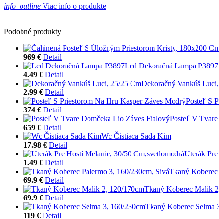
info_outline
Viac info o produkte
Podobné produkty
969 €
Detail
Led Dekoračná Lampa P3897
4.49 €
Detail
Dekoračný Vankúš Luci
2.99 €
Detail
Posteľ S 
374 €
Detail
Posteľ V Tvare
659 €
Detail
Wc Čistiaca Sada Kim
17.98 €
Detail
Uterák Pre
1.49 €
Detail
Tkaný Koberec 
69.9 €
Detail
Tkaný Koberec Malik 2
69.9 €
Detail
Tkaný Koberec Selma 
119 €
Detail