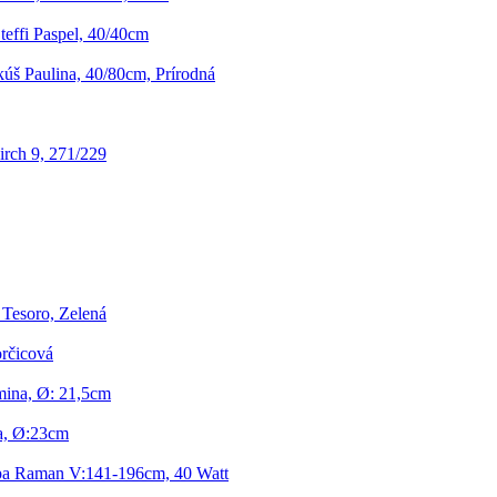
effi Paspel, 40/40cm
úš Paulina, 40/80cm, Prírodná
rch 9, 271/229
Tesoro, Zelená
rčicová
mina, Ø: 21,5cm
a, Ø:23cm
pa Raman V:141-196cm, 40 Watt