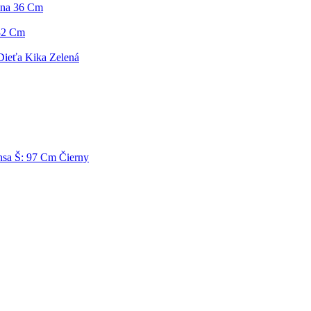
ina 36 Cm
 32 Cm
Dieťa Kika Zelená
sa Š: 97 Cm Čierny