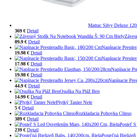
Matrac Silvy Deluxe 12
369 €
Detail
Záves
89.9 €
Detail
Napínacie Prestie
19.98 €
Detail
Napínacie Prestie
17.98 €
Detail
Napínacie Pr
19.98 €
Detail
Napínacie Pre
44.9 €
Detail
Osuška Na Pláž Ben
14.99 €
Detail
Plytký Tanier Nele
5 €
Detail
Rozkladacia Pohovka Clipso
389 €
Detail
Posteľ S
239 €
Detail
Posteľná Bielizeň