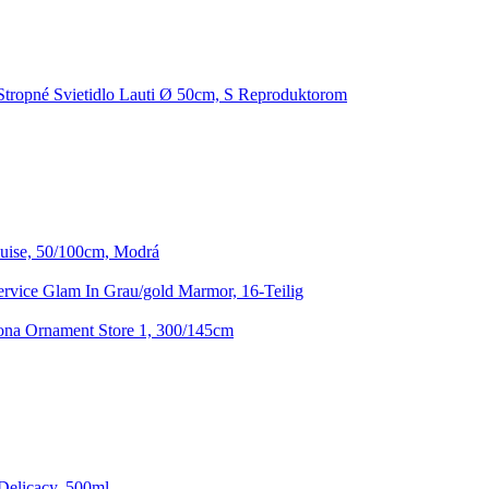
Stropné Svietidlo Lauti Ø 50cm, S Reproduktorom
uise, 50/100cm, Modrá
rvice Glam In Grau/gold Marmor, 16-Teilig
ona Ornament Store 1, 300/145cm
Delicacy, 500ml