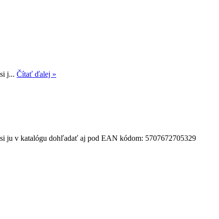
i j...
Čítať ďalej »
te si ju v katalógu dohľadať aj pod EAN kódom: 5707672705329