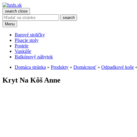
search
close
search
Menu
Barové stoličky
Písacie stoly
Postele
Vankúše
Balkónový nábytok
Domáca stránka
»
Produkty
»
Domácnosť
»
Odpadkové koše
Kryt Na Kôš Anne