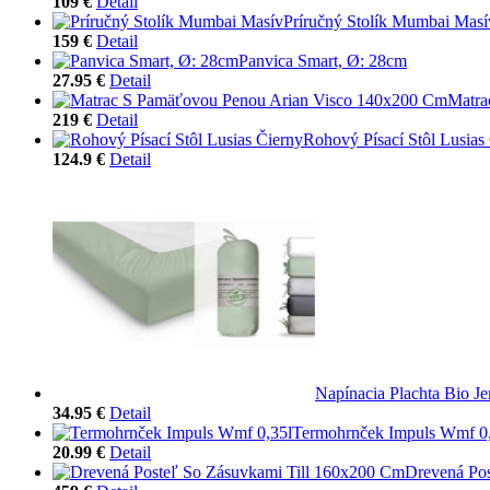
109 €
Detail
Príručný Stolík Mumbai Masí
159 €
Detail
Panvica Smart, Ø: 28cm
27.95 €
Detail
Matra
219 €
Detail
Rohový Písací Stôl Lusias
124.9 €
Detail
Napínacia Plachta Bio Je
34.95 €
Detail
Termohrnček Impuls Wmf 0
20.99 €
Detail
Drevená Po