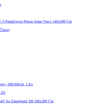
v
c S Pamäťovou Penou Arian Visco 140x200 Cm
 Čierny
rsey, 100/200cm, 2 Ks
,35l
steľ So Zásuvkami Till 160x200 Cm