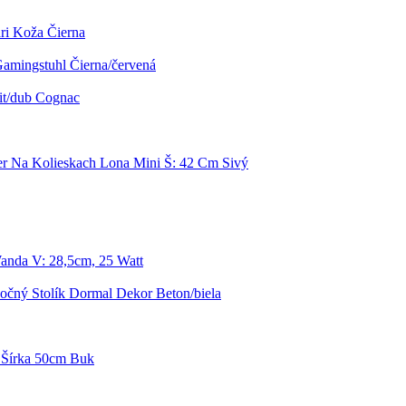
ri Koža Čierna
Gamingstuhl Čierna/červená
t/dub Cognac
er Na Kolieskach Lona Mini Š: 42 Cm Sivý
anda V: 28,5cm, 25 Watt
čný Stolík Dormal Dekor Beton/biela
o Šírka 50cm Buk