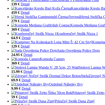
139 €
Detail
Kancelárske Kreslo Ba
459 €
Detail
Herná Stolička 
279 €
Detail
Komoda Mediana Grafi
369 €
Detail
Konferenčný Stolík Nizza 1
64.9 €
Detail
Kontajn
129 €
Detail
Sada Osvetlenia Police Dojo
24.95 €
Detail
Komoda Cannes
369 €
Detail
Stolová Lampa W
15.99 €
Detail
Závesný No
69.9 €
Detail
Ozdobné Nálepky Ilvy
9.99 €
Detail
Prístavný Stolík Zeit
59 €
Detail
Príručný Stolík Dana Zlatý