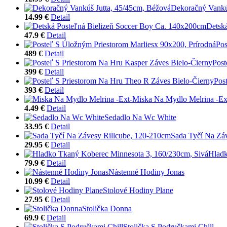
Dekoračný Vankú
14.99 €
Detail
Detsk
47.9 €
Detail
Pos
489 €
Detail
Post
399 €
Detail
Pos
393 €
Detail
Miska Na Mydlo Melrina -Ex
4.49 €
Detail
Sedadlo Na Wc White
33.95 €
Detail
Sada Tyčí Na Zá
29.95 €
Detail
Hladk
79.9 €
Detail
Nástenné Hodiny Jonas
10.99 €
Detail
Stolové Hodiny Plane
27.95 €
Detail
Stolička Donna
69.9 €
Detail
Stolička S Područkami Chill