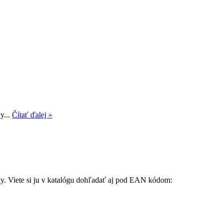
y...
Čítať ďalej »
ky. Viete si ju v katalógu dohľadať aj pod EAN kódom: