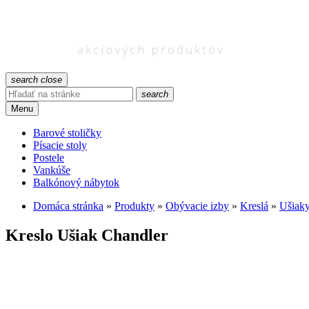
search
close
search
Menu
Barové stoličky
Písacie stoly
Postele
Vankúše
Balkónový nábytok
Domáca stránka
»
Produkty
»
Obývacie izby
»
Kreslá
»
Ušiak
Kreslo Ušiak Chandler