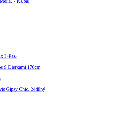
elia, 7 Ks/bal.
x I -Paz-
os S Dierkami 170cm
m
is Gipsy Chic, 24dílný