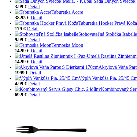
Sada Dlhých Sviečok M
3.99 €
Detail
Taburetka Accre
38.95 €
Detail
Taburetka Hocker Pravá Koža
179 €
Detail
Stohovateľná Stolička Isabelle
9.99 €
Detail
Termoska Moon
14.99 €
Detail
Umelá Rastlina Zinnienmi
14.99 €
Detail
Akrylová Vaňa Par
1999 €
Detail
Výplň Vankúša Pia, 25/45 C
4.99 €
Detail
Kombinovaný Serv
69.9 €
Detail