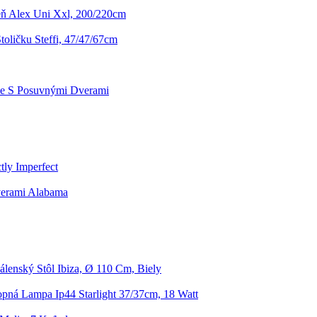
eň Alex Uni Xxl, 200/220cm
oličku Steffi, 47/47/67cm
ne S Posuvnými Dverami
ly Imperfect
verami Alabama
álenský Stôl Ibiza, Ø 110 Cm, Biely
opná Lampa Ip44 Starlight 37/37cm, 18 Watt