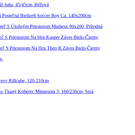
š Jutta, 45/45cm, Béžová
á Posteľná Bielizeň Soccer Boy Ca. 140x200cm
teľ S Úložným Priestorom Marliesx 90x200, Prírodná
eľ S Priestorom Na Hru Kasper Záves Bielo-Čierny
teľ S Priestorom Na Hru Theo R Záves Bielo-Čierny
t-
vesy Rillcube, 120-210cm
o Tkaný Koberec Minnesota 3, 160/230cm, Sivá