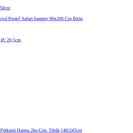
/50cm
ová Posteľ Safari Sammy 90x200 Cm Biela
 Ø: 20,5cm
 Pútkami Hanna 2ks-Cen. Trhák,140/245cm