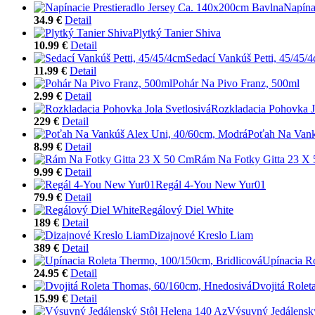
Napína
34.9 €
Detail
Plytký Tanier Shiva
10.99 €
Detail
Sedací Vankúš Petti, 45/45/
11.99 €
Detail
Pohár Na Pivo Franz, 500ml
2.99 €
Detail
Rozkladacia Pohovka J
229 €
Detail
Poťah Na Vank
8.99 €
Detail
Rám Na Fotky Gitta 23 X
9.99 €
Detail
Regál 4-You New Yur01
79.9 €
Detail
Regálový Diel White
189 €
Detail
Dizajnové Kreslo Liam
389 €
Detail
Upínacia R
24.95 €
Detail
Dvojitá Role
15.99 €
Detail
Výsuvný Jedálensk