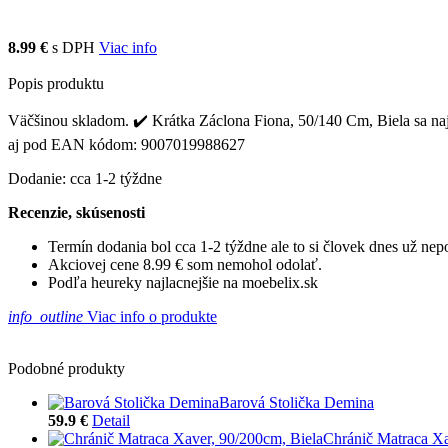
8.99 €
s DPH
Viac info
Popis produktu
Väčšinou skladom. ✔️ Krátka Záclona Fiona, 50/140 Cm, Biela sa najč
aj pod EAN kódom: 9007019988627
Dodanie: cca 1-2 týždne
Recenzie, skúsenosti
Termín dodania bol cca 1-2 týždne ale to si človek dnes už ne
Akciovej cene 8.99 € som nemohol odolať.
Podľa heureky najlacnejšie na moebelix.sk
info_outline
Viac info o produkte
Podobné produkty
Barová Stolička Demina
59.9 €
Detail
Chránič Matraca Xa