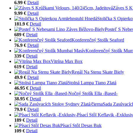
6.99 €
Detail
Záves S K
9.99 €
Detail
Stolička S Opierk
181.9 €
Detail
Posteľ S Nebe
689 €
Detail
Konferenčný Stolík Seaford
76.9 €
Detail
Konferenčný Stolík Mum
339 €
Detail
Vitrína Max Box
619 €
Detail
Regál Na Stenu Skate Biely
49.9 €
Detail
Stolná Lampa Tiano Zlatá
46.95 €
Detail
Nočný Stolík Ella -Based-
38.95 €
Detail
Sada Zasúvacích
79.9 €
Detail
Písací Stôl Keflavik -Exklusiv
189 €
Detail
Písací Stôl Desas Buk
109 €
Detail