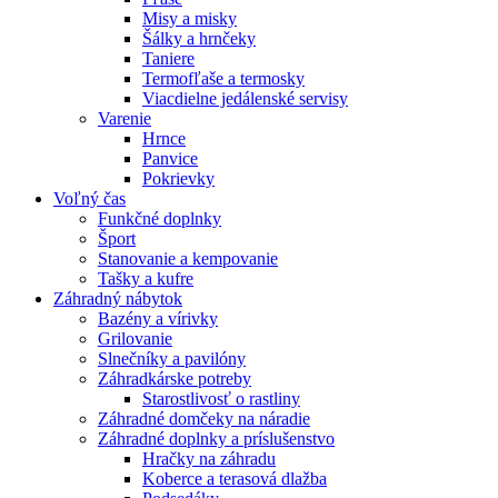
Misy a misky
Šálky a hrnčeky
Taniere
Termofľaše a termosky
Viacdielne jedálenské servisy
Varenie
Hrnce
Panvice
Pokrievky
Voľný čas
Funkčné doplnky
Šport
Stanovanie a kempovanie
Tašky a kufre
Záhradný nábytok
Bazény a vírivky
Grilovanie
Slnečníky a pavilóny
Záhradkárske potreby
Starostlivosť o rastliny
Záhradné domčeky na náradie
Záhradné doplnky a príslušenstvo
Hračky na záhradu
Koberce a terasová dlažba