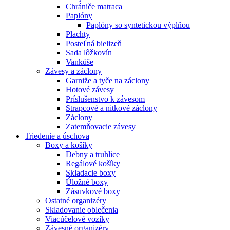
Chrániče matraca
Paplóny
Paplóny so syntetickou výplňou
Plachty
Posteľná bielizeň
Sada lôžkovín
Vankúše
Závesy a záclony
Garniže a tyče na záclony
Hotové závesy
Príslušenstvo k závesom
Strapcové a nitkové záclony
Záclony
Zatemňovacie závesy
Triedenie a úschova
Boxy a košíky
Debny a truhlice
Regálové košíky
Skladacie boxy
Úložné boxy
Zásuvkové boxy
Ostatné organizéry
Skladovanie oblečenia
Viacúčelové vozíky
Závesné organizéry