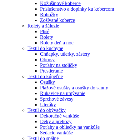
Kožušinové koberce
Príslušenstvo a doplnky ku kobercom
Rohožky
Zošívané koberce
Rolety a žáluzie
Plisé
Rolety
Rolety deň a noc
Textil do kuchyne
Chňapky, utierky, zástery
Obrusy
Poťahy na stoličky
Prestieranie
Textil do kúpeľne
Osušky
Plážové osušky a osušky do sauny
Rukavice na umývanie
Sprchové závesy
Uteráky
Textil do obývačky
Dekoračné vankúše
Deky a prehozy
Poťahy a obliečky na vankúše
Sedacie vankúše
Textil do spálne