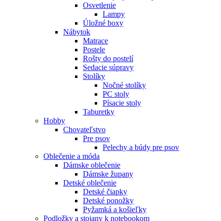
Osvetlenie
Lampy
Úložné boxy
Nábytok
Matrace
Postele
Rošty do postelí
Sedacie súpravy
Stolíky
Nočné stolíky
PC stoly
Písacie stoly
Taburetky
Hobby
Chovateľstvo
Pre psov
Pelechy a búdy pre psov
Oblečenie a móda
Dámske oblečenie
Dámske župany
Detské oblečenie
Detské čiapky
Detské ponožky
Pyžamká a košieľky
Podložky a stojany k notebookom