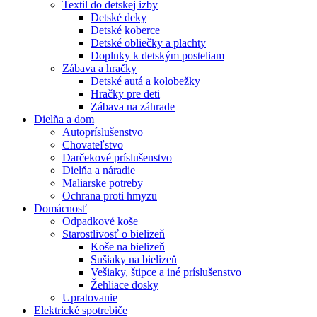
Textil do detskej izby
Detské deky
Detské koberce
Detské obliečky a plachty
Doplnky k detským posteliam
Zábava a hračky
Detské autá a kolobežky
Hračky pre deti
Zábava na záhrade
Dielňa a dom
Autopríslušenstvo
Chovateľstvo
Darčekové príslušenstvo
Dielňa a náradie
Maliarske potreby
Ochrana proti hmyzu
Domácnosť
Odpadkové koše
Starostlivosť o bielizeň
Koše na bielizeň
Sušiaky na bielizeň
Vešiaky, štipce a iné príslušenstvo
Žehliace dosky
Upratovanie
Elektrické spotrebiče