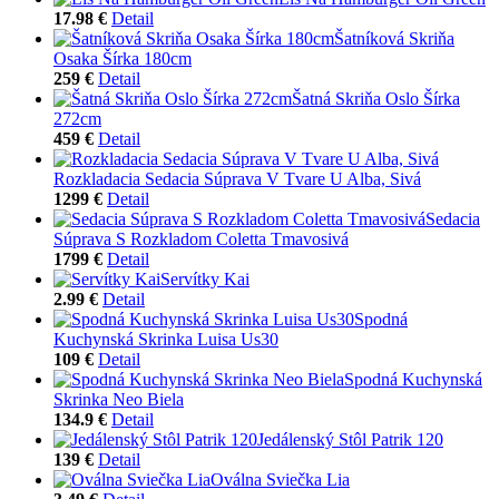
17.98 €
Detail
Šatníková Skriňa
Osaka Šírka 180cm
259 €
Detail
Šatná Skriňa Oslo Šírka
272cm
459 €
Detail
Rozkladacia Sedacia Súprava V Tvare U Alba, Sivá
1299 €
Detail
Sedacia
Súprava S Rozkladom Coletta Tmavosivá
1799 €
Detail
Servítky Kai
2.99 €
Detail
Spodná
Kuchynská Skrinka Luisa Us30
109 €
Detail
Spodná Kuchynská
Skrinka Neo Biela
134.9 €
Detail
Jedálenský Stôl Patrik 120
139 €
Detail
Oválna Sviečka Lia