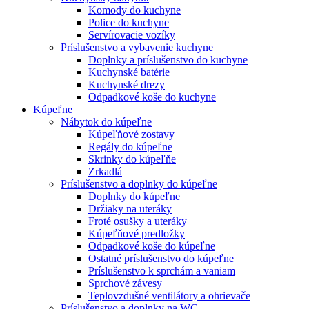
Komody do kuchyne
Police do kuchyne
Servírovacie vozíky
Príslušenstvo a vybavenie kuchyne
Doplnky a príslušenstvo do kuchyne
Kuchynské batérie
Kuchynské drezy
Odpadkové koše do kuchyne
Kúpeľne
Nábytok do kúpeľne
Kúpeľňové zostavy
Regály do kúpeľne
Skrinky do kúpeľňe
Zrkadlá
Príslušenstvo a doplnky do kúpeľne
Doplnky do kúpeľne
Držiaky na uteráky
Froté osušky a uteráky
Kúpeľňové predložky
Odpadkové koše do kúpeľne
Ostatné príslušenstvo do kúpeľne
Príslušenstvo k sprchám a vaniam
Sprchové závesy
Teplovzdušné ventilátory a ohrievače
Príslušenstvo a doplnky na WC