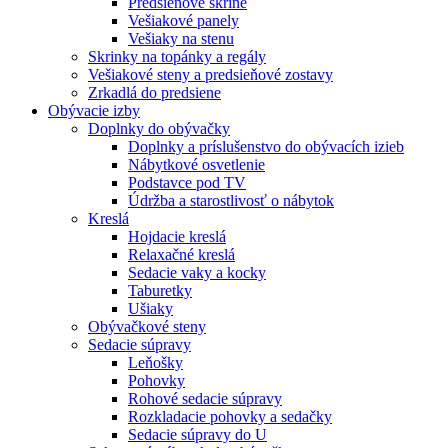
Predsieňové skrine
Vešiakové panely
Vešiaky na stenu
Skrinky na topánky a regály
Vešiakové steny a predsieňové zostavy
Zrkadlá do predsiene
Obývacie izby
Doplnky do obývačky
Doplnky a príslušenstvo do obývacích izieb
Nábytkové osvetlenie
Podstavce pod TV
Údržba a starostlivosť o nábytok
Kreslá
Hojdacie kreslá
Relaxačné kreslá
Sedacie vaky a kocky
Taburetky
Ušiaky
Obývačkové steny
Sedacie súpravy
Leňošky
Pohovky
Rohové sedacie súpravy
Rozkladacie pohovky a sedačky
Sedacie súpravy do U