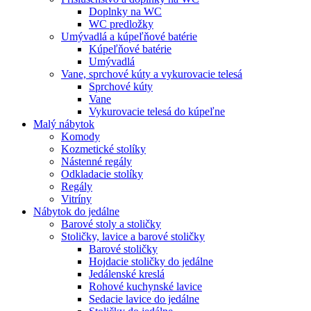
Doplnky na WC
WC predložky
Umývadlá a kúpeľňové batérie
Kúpeľňové batérie
Umývadlá
Vane, sprchové kúty a vykurovacie telesá
Sprchové kúty
Vane
Vykurovacie telesá do kúpeľne
Malý nábytok
Komody
Kozmetické stolíky
Nástenné regály
Odkladacie stolíky
Regály
Vitríny
Nábytok do jedálne
Barové stoly a stoličky
Stoličky, lavice a barové stoličky
Barové stoličky
Hojdacie stoličky do jedálne
Jedálenské kreslá
Rohové kuchynské lavice
Sedacie lavice do jedálne