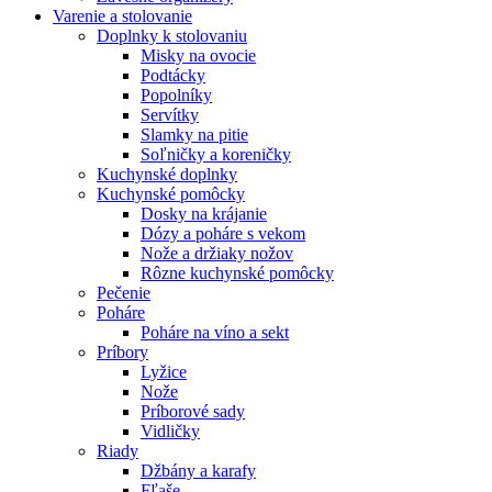
Varenie a stolovanie
Doplnky k stolovaniu
Misky na ovocie
Podtácky
Popolníky
Servítky
Slamky na pitie
Soľničky a koreničky
Kuchynské doplnky
Kuchynské pomôcky
Dosky na krájanie
Dózy a poháre s vekom
Nože a držiaky nožov
Rôzne kuchynské pomôcky
Pečenie
Poháre
Poháre na víno a sekt
Príbory
Lyžice
Nože
Príborové sady
Vidličky
Riady
Džbány a karafy
Fľaše