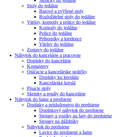
Stoličky do jedálne
Stoly do jedálne
Barové a zvýšené stoly
Rozložitelné stoly do jedálne
Vitríny, komody a police do jedálne
Komody do jedálne
Police do jedálne
Príborníky a kredence
Vitríny do jedálne
Zostavy do jedálne
Nábytok do kancelárie a pracovne
Doplnky do kancelárie
Kontajnery
Otáčacie a kancelárske stoličky
Doplnky ku kreslám
Kancelárske kreslá
Písacie stoly
Skrinky a regály do kancelárie
Nábytok do šatne a predsiene
Doplnky a príslušenstvo do predsiene
Doplnkový nábytok do predsiene
Stojany a vozíky na šaty do predsiene
Stojany na dáždníky
Nábytok do predsiene
Lavice do predsiene a šatne