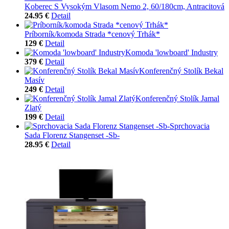
Koberec S Vysokým Vlasom Nemo 2, 60/180cm, Antracitová
24.95 €
Detail
Príborník/komoda Strada *cenový Trhák*
129 €
Detail
Komoda 'lowboard' Industry
379 €
Detail
Konferenčný Stolík Bekal
Masív
249 €
Detail
Konferenčný Stolík Jamal
Zlatý
199 €
Detail
Sprchovacia
Sada Florenz Stangenset -Sb-
28.95 €
Detail