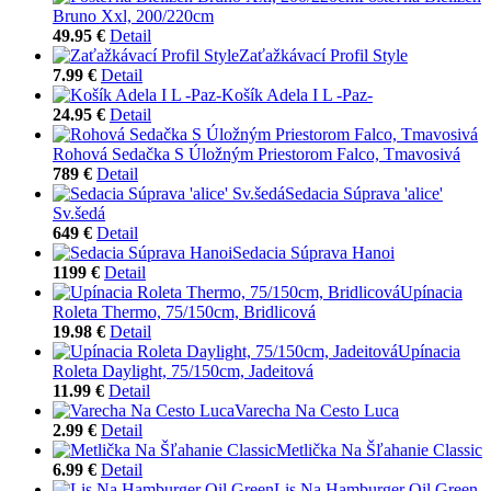
Bruno Xxl, 200/220cm
49.95 €
Detail
Zaťažkávací Profil Style
7.99 €
Detail
Košík Adela I L -Paz-
24.95 €
Detail
Rohová Sedačka S Úložným Priestorom Falco, Tmavosivá
789 €
Detail
Sedacia Súprava 'alice'
Sv.šedá
649 €
Detail
Sedacia Súprava Hanoi
1199 €
Detail
Upínacia
Roleta Thermo, 75/150cm, Bridlicová
19.98 €
Detail
Upínacia
Roleta Daylight, 75/150cm, Jadeitová
11.99 €
Detail
Varecha Na Cesto Luca
2.99 €
Detail
Metlička Na Šľahanie Classic
6.99 €
Detail
Lis Na Hamburger Oil Green