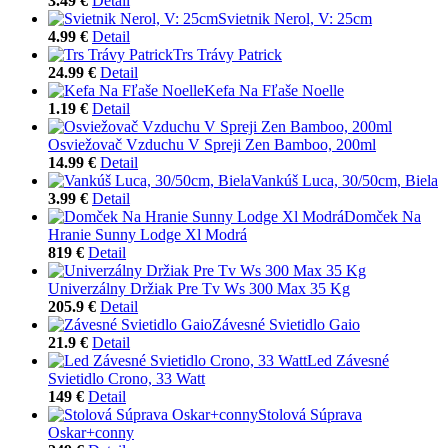
3.49 €
Detail
Svietnik Nerol, V: 25cm
4.99 €
Detail
Trs Trávy Patrick
24.99 €
Detail
Kefa Na Fľaše Noelle
1.19 €
Detail
Osviežovač Vzduchu V Spreji Zen Bamboo, 200ml
14.99 €
Detail
Vankúš Luca, 30/50cm, Biela
3.99 €
Detail
Domček Na
Hranie Sunny Lodge Xl Modrá
819 €
Detail
Univerzálny Držiak Pre Tv Ws 300 Max 35 Kg
205.9 €
Detail
Závesné Svietidlo Gaio
21.9 €
Detail
Led Závesné
Svietidlo Crono, 33 Watt
149 €
Detail
Stolová Súprava
Oskar+conny