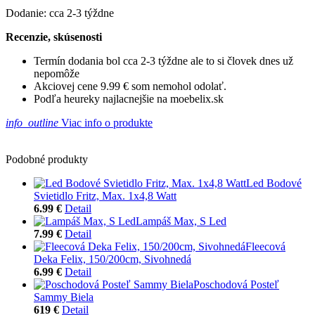
Dodanie: cca 2-3 týždne
Recenzie, skúsenosti
Termín dodania bol cca 2-3 týždne ale to si človek dnes už
nepomôže
Akciovej cene 9.99 € som nemohol odolať.
Podľa heureky najlacnejšie na moebelix.sk
info_outline
Viac info o produkte
Podobné produkty
Led Bodové
Svietidlo Fritz, Max. 1x4,8 Watt
6.99 €
Detail
Lampáš Max, S Led
7.99 €
Detail
Fleecová
Deka Felix, 150/200cm, Sivohnedá
6.99 €
Detail
Poschodová Posteľ
Sammy Biela
619 €
Detail