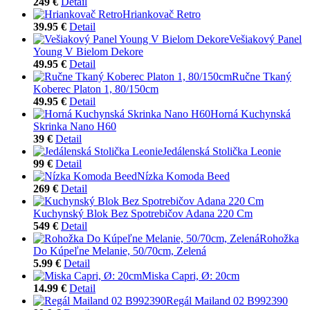
249 €
Detail
Hriankovač Retro
39.95 €
Detail
Vešiakový Panel
Young V Bielom Dekore
49.95 €
Detail
Ručne Tkaný
Koberec Platon 1, 80/150cm
49.95 €
Detail
Horná Kuchynská
Skrinka Nano H60
39 €
Detail
Jedálenská Stolička Leonie
99 €
Detail
Nízka Komoda Beed
269 €
Detail
Kuchynský Blok Bez Spotrebičov Adana 220 Cm
549 €
Detail
Rohožka
Do Kúpeľne Melanie, 50/70cm, Zelená
5.99 €
Detail
Miska Capri, Ø: 20cm
14.99 €
Detail
Regál Mailand 02 B992390