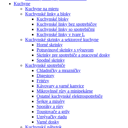
Kuchyne
Kuchyne na mieru
Kuchynské linky a bloky
Kuchynské bloky
Kuchynské linky bez spotrebičov
Kuchynské linky so spotrebičmi
Kuchynské linky v tvare L
Kuchynské skrinky a sektorové kuchyne
Horné skrinky
Potravinové skrinky s výsuvom
Skrinky pre spotrebiče a pracovné dosky
Spodné skrinky
Kuchynské spotrebiče
Chladničky a mrazničky
Digestory
Fritézy
Kávovary a varné kanvice
Mikrovlnné rúry a minipekárne
Ostatné kuchynské elektrospotrebiče
Šejkre a mixéry
Sporáky a rúry
Toustovače a grily
Umývačky riadu
Varné dosky
Kuchynský nábytok