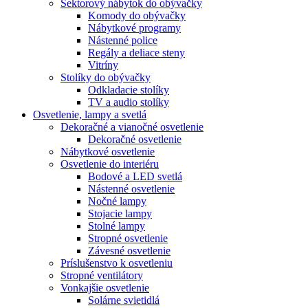
Sektorový nábytok do obývačky
Komody do obývačky
Nábytkové programy
Nástenné police
Regály a deliace steny
Vitríny
Stolíky do obývačky
Odkladacie stolíky
TV a audio stolíky
Osvetlenie, lampy a svetlá
Dekoračné a vianočné osvetlenie
Dekoračné osvetlenie
Nábytkové osvetlenie
Osvetlenie do interiéru
Bodové a LED svetlá
Nástenné osvetlenie
Nočné lampy
Stojacie lampy
Stolné lampy
Stropné osvetlenie
Závesné osvetlenie
Príslušenstvo k osvetleniu
Stropné ventilátory
Vonkajšie osvetlenie
Solárne svietidlá