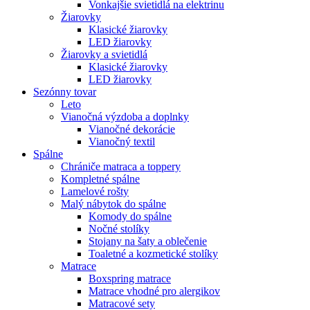
Vonkajšie svietidlá na elektrinu
Žiarovky
Klasické žiarovky
LED žiarovky
Žiarovky a svietidlá
Klasické žiarovky
LED žiarovky
Sezónny tovar
Leto
Vianočná výzdoba a doplnky
Vianočné dekorácie
Vianočný textil
Spálne
Chrániče matraca a toppery
Kompletné spálne
Lamelové rošty
Malý nábytok do spálne
Komody do spálne
Nočné stolíky
Stojany na šaty a oblečenie
Toaletné a kozmetické stolíky
Matrace
Boxspring matrace
Matrace vhodné pro alergikov
Matracové sety