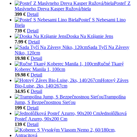
Posteľ Z
Masívneho Dreva Kasper Ružová/biela
399 €
Detail
Posteľ S Nebesami Lino
Biela
739 €
Detail
Doska Na Krájanie Jens
7.99 €
Detail
Sada Tyčí Na Závesy
Niko, 120cm
19.98 €
Detail
Ručné Tkaný
Koberec Manila 1, 100cm
19.98 €
Detail
Hotový Záves
Bio-Luise, 2ks, 140/267cm
34.95 €
Detail
Trampolína
Jump, S Bezpečnostnou Sieťou
199 €
Detail
Jednolôžková
Posteľ Azurro, 90x200 Cm
139 €
Detail