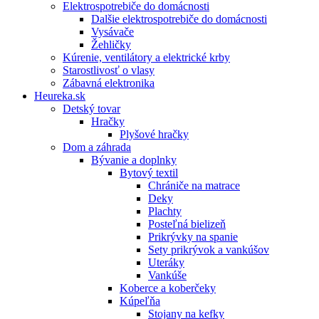
Elektrospotrebiče do domácnosti
Dalšie elektrospotrebiče do domácnosti
Vysávače
Žehličky
Kúrenie, ventilátory a elektrické krby
Starostlivosť o vlasy
Zábavná elektronika
Heureka.sk
Detský tovar
Hračky
Plyšové hračky
Dom a záhrada
Bývanie a doplnky
Bytový textil
Chrániče na matrace
Deky
Plachty
Posteľná bielizeň
Prikrývky na spanie
Sety prikrývok a vankúšov
Uteráky
Vankúše
Koberce a koberčeky
Kúpeľňa
Stojany na kefky