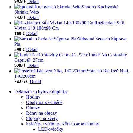
99.9 €
Detail
Spodná Kuchynská
Skrinka Wito
74.9 €
Detail
Rozkladací Stôl
Vivian 140-180x90 Cm
169 €
Detail
Zárhadná Sedacia Súprava
Pia
599 €
Detail
Tanier Na Cestoviny
Capri, Ø: 27cm
9.99 €
Detail
Posteľná Bielizeň Niki,
140/200cm
24.95 €
Detail
Dekorácie a bytové doplnky
Hodiny
Obaly na kvetináče
Obrazy
Rámy na obrazy
Stojany na kvety
Sviečky, svietniky, vône a aromalampy
LED-sviečky