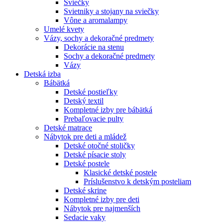
Sviečky
Svietniky a stojany na sviečky
Vône a aromalampy
Umelé kvety
Vázy, sochy a dekoračné predmety
Dekorácie na stenu
Sochy a dekoračné predmety
Vázy
Detská izba
Bábätká
Detské postieľky
Detský textil
Kompletné izby pre bábätká
Prebaľovacie pulty
Detské matrace
Nábytok pre deti a mládež
Detské otočné stoličky
Detské písacie stoly
Detské postele
Klasické detské postele
Príslušenstvo k detským posteliam
Detské skrine
Kompletné izby pre deti
Nábytok pre najmenších
Sedacie vaky