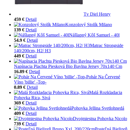
Tv Diel Henry
459 €
Detail
Konzolový Stolík Milano
139 €
Detail
Nášlapný Kôš Samuel - 40l
54.9 €
Detail
Matrac Strongside
140/200cm, H2/ H3
449 €
Detail
Napínacia Plachta Piesková Bio Bavlna Jersey 70x140 Cm
16.89 €
Detail
Pohár Na Červené
Víno 'billie' -Top-
0.89 €
Detail
Malá Rozkladacia
Pohovka Rica, Sivá
369 €
Detail
Pohovka Jellina Svetlohnedá
409 €
Detail
Dvojmiestna Pohovka Nicolo
739 €
Detail
Posteľná Bielizeň