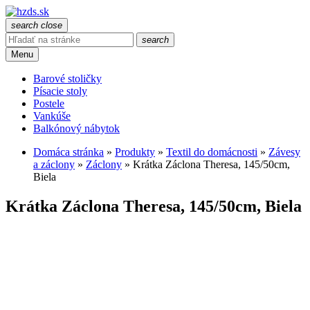
search
close
search
Menu
Barové stoličky
Písacie stoly
Postele
Vankúše
Balkónový nábytok
Domáca stránka
»
Produkty
»
Textil do domácnosti
»
Závesy
a záclony
»
Záclony
»
Krátka Záclona Theresa, 145/50cm,
Biela
Krátka Záclona Theresa, 145/50cm, Biela