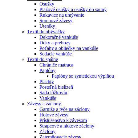
Osušky
Plážové osušky a osušky do sauny
Rukavice na umývanie
Sprchové závesy
Uteráky
Textil do obývačky
Dekoračné vankúše
Deky a prehozy
Poťahy a obliečky na vankúše
Sedacie vankúše
Textil do spálne
Chrániče matraca
Paplóny
Paplóny so syntetickou výplňou
Plachty
Posteľná bielizeň
Sada lôžkovín
Vankúše
Závesy a záclony
Garniže a tyče na záclony
Hotové závesy
Príslušenstvo k závesom
Strapcové a nitkové záclony
Záclony
Zatemňovacie závesy