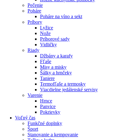
Pečenie
Poháre
Poháre na víno a sekt
Príbory
Lyžice
Nože
Príborové sady
Vidličky
Riady
Džbány a karafy
Fľaše
Misy a misky
Šálky a hrnčeky
Taniere
Termofľaše a termosky
Viacdielne jedálenské servisy
Varenie
Hrnce
Panvice
Pokrievky
Voľný čas
Funkčné doplnky
Šport
Stanovanie a kempovanie