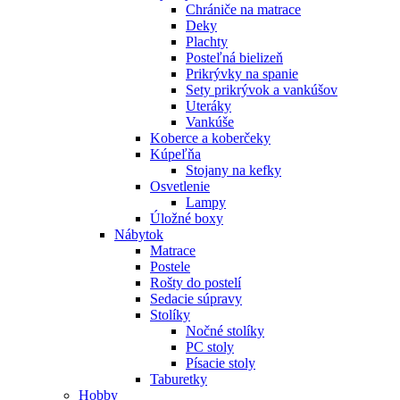
Chrániče na matrace
Deky
Plachty
Posteľná bielizeň
Prikrývky na spanie
Sety prikrývok a vankúšov
Uteráky
Vankúše
Koberce a koberčeky
Kúpeľňa
Stojany na kefky
Osvetlenie
Lampy
Úložné boxy
Nábytok
Matrace
Postele
Rošty do postelí
Sedacie súpravy
Stolíky
Nočné stolíky
PC stoly
Písacie stoly
Taburetky
Hobby