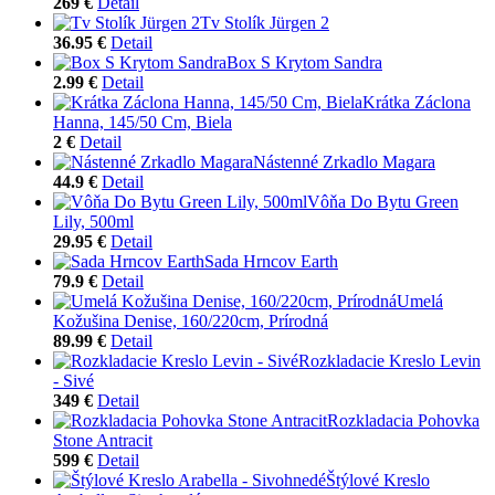
269 €
Detail
Tv Stolík Jürgen 2
36.95 €
Detail
Box S Krytom Sandra
2.99 €
Detail
Krátka Záclona
Hanna, 145/50 Cm, Biela
2 €
Detail
Nástenné Zrkadlo Magara
44.9 €
Detail
Vôňa Do Bytu Green
Lily, 500ml
29.95 €
Detail
Sada Hrncov Earth
79.9 €
Detail
Umelá
Kožušina Denise, 160/220cm, Prírodná
89.99 €
Detail
Rozkladacie Kreslo Levin
- Sivé
349 €
Detail
Rozkladacia Pohovka
Stone Antracit
599 €
Detail
Štýlové Kreslo