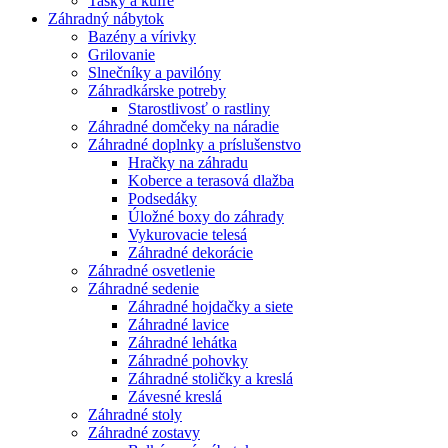
Tašky a kufre
Záhradný nábytok
Bazény a vírivky
Grilovanie
Slnečníky a pavilóny
Záhradkárske potreby
Starostlivosť o rastliny
Záhradné domčeky na náradie
Záhradné doplnky a príslušenstvo
Hračky na záhradu
Koberce a terasová dlažba
Podsedáky
Úložné boxy do záhrady
Vykurovacie telesá
Záhradné dekorácie
Záhradné osvetlenie
Záhradné sedenie
Záhradné hojdačky a siete
Záhradné lavice
Záhradné lehátka
Záhradné pohovky
Záhradné stoličky a kreslá
Závesné kreslá
Záhradné stoly
Záhradné zostavy