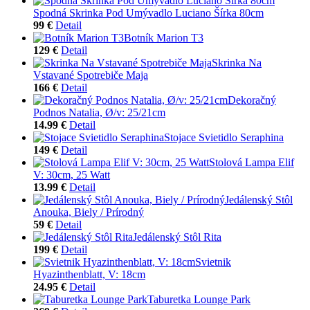
Spodná Skrinka Pod Umývadlo Luciano Šírka 80cm
99 €
Detail
Botník Marion T3
129 €
Detail
Skrinka Na
Vstavané Spotrebiče Maja
166 €
Detail
Dekoračný
Podnos Natalia, Ø/v: 25/21cm
14.99 €
Detail
Stojace Svietidlo Seraphina
149 €
Detail
Stolová Lampa Elif
V: 30cm, 25 Watt
13.99 €
Detail
Jedálenský Stôl
Anouka, Biely / Prírodný
59 €
Detail
Jedálenský Stôl Rita
199 €
Detail
Svietnik
Hyazinthenblatt, V: 18cm
24.95 €
Detail
Taburetka Lounge Park