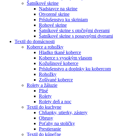
Šatníkové skrine
Nadstavce na skrine
Otvorené skrine
Príslušenstvo ku skriniam
Rohové skrine
Šatníkové skrine s otočnými dverami
Šatníkové skrine s posuvnými dverami
Textil do domácnosti
Koberce a rohožky
Hladko tkané koberce
Koberce s vysokým vlasom
Kožušinové koberce
Príslušenstvo a doplnky ku kobercom
Rohožky
Zošívané koberce
Rolety a žáluzie
Plisé
Rolety
Rolety deň a noc
Textil do kuchyne
Chňapky, utierky, zástery
Obrusy
Poťahy na stoličky
Prestieranie
Textil do kúpeľne