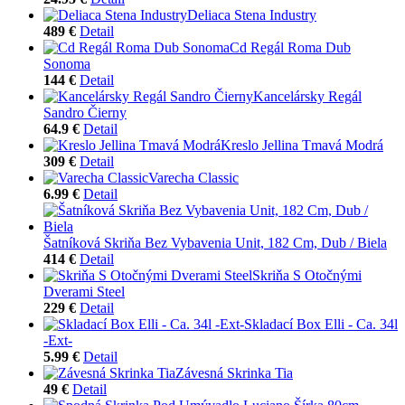
Deliaca Stena Industry
489 €
Detail
Cd Regál Roma Dub
Sonoma
144 €
Detail
Kancelársky Regál
Sandro Čierny
64.9 €
Detail
Kreslo Jellina Tmavá Modrá
309 €
Detail
Varecha Classic
6.99 €
Detail
Šatníková Skriňa Bez Vybavenia Unit, 182 Cm, Dub / Biela
414 €
Detail
Skriňa S Otočnými
Dverami Steel
229 €
Detail
Skladací Box Elli - Ca. 34l
-Ext-
5.99 €
Detail
Závesná Skrinka Tia
49 €
Detail