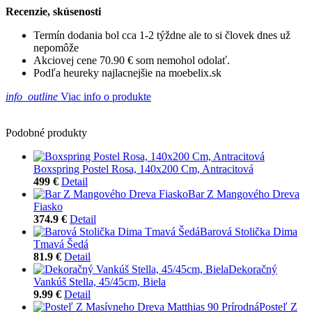
Recenzie, skúsenosti
Termín dodania bol cca 1-2 týždne ale to si človek dnes už
nepomôže
Akciovej cene 70.90 € som nemohol odolať.
Podľa heureky najlacnejšie na moebelix.sk
info_outline
Viac info o produkte
Podobné produkty
Boxspring Postel Rosa, 140x200 Cm, Antracitová
499 €
Detail
Bar Z Mangového Dreva
Fiasko
374.9 €
Detail
Barová Stolička Dima
Tmavá Šedá
81.9 €
Detail
Dekoračný
Vankúš Stella, 45/45cm, Biela
9.99 €
Detail
Posteľ Z