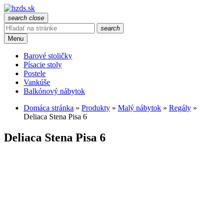
search
close
search
Menu
Barové stoličky
Písacie stoly
Postele
Vankúše
Balkónový nábytok
Domáca stránka
»
Produkty
»
Malý nábytok
»
Regály
»
Deliaca Stena Pisa 6
Deliaca Stena Pisa 6