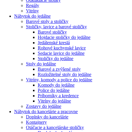
Odkladacie stolíky
Regály
Vitríny
Nábytok do jedálne
Barové stoly a stoličky
Stoličky, lavice a barové stoličky
Barové stoličky
Hojdacie stoličky do jedálne
Jedálenské kreslá
Rohové kuchynské lavice
Sedacie lavice do jedálne
Stoličky do jedálne
Stoly do jedálne
Barové a zvýšené stoly
Rozložitelné stoly do jedálne
Vitríny, komody a police do jedálne
Komody do jedálne
Police do jedálne
Príborníky a kredence
Vitríny do jedálne
Zostavy do jedálne
Nábytok do kancelárie a pracovne
Doplnky do kancelárie
Kontajnery
Otáčacie a kancelárske stoličky