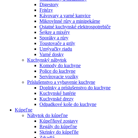
Digestory
Fritézy
Kávovary a varné kanvice
Mikrovlnné rúry a minipekárne
Ostatné kuchynské elektrospotrebiče
Šejkre a mixéry
Sporáky a rúry
Toustovače a grily
Umývačky riadu
Varné dosky
Kuchynský nábytok
Komody do kuchyne
Police do kuchyne
Servírovacie vozíky
Príslušenstvo a vybavenie kuchyne
Doplnky a príslušenstvo do kuchyne
Kuchynské batérie
Kuchynské drezy
Odpadkové koše do kuchyne
Kúpeľne
Nábytok do kúpeľne
Kúpeľňové zostavy
Regály do kúpeľne
Skrinky do kúpeľňe
Zrkadlá