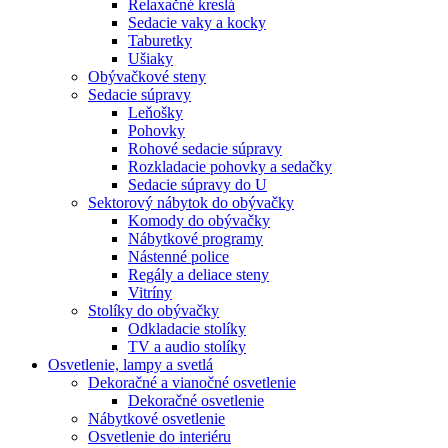
Relaxačné kreslá
Sedacie vaky a kocky
Taburetky
Ušiaky
Obývačkové steny
Sedacie súpravy
Leňošky
Pohovky
Rohové sedacie súpravy
Rozkladacie pohovky a sedačky
Sedacie súpravy do U
Sektorový nábytok do obývačky
Komody do obývačky
Nábytkové programy
Nástenné police
Regály a deliace steny
Vitríny
Stolíky do obývačky
Odkladacie stolíky
TV a audio stolíky
Osvetlenie, lampy a svetlá
Dekoračné a vianočné osvetlenie
Dekoračné osvetlenie
Nábytkové osvetlenie
Osvetlenie do interiéru