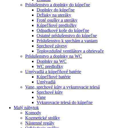
Príslušenstvo a doplnky do kúpeľne
Doplnky do kúpeľne
Držiaky na uteráky
Froté osušky a uteráky
Kúpeľňové predložky
Odpadkové koše do kúpeľne
Ostatné príslušenstvo do kúpeľne
Príslušenstvo k sprchám a vaniam
Sprchové závesy
Teplovzdušné ventilátory a ohrievače
Príslušenstvo a doplnky na WC
Doplnky na WC
WC predložky
Umývadlá a kúpeľňové batérie
Kúpeľňové batérie
Umývadlá
Vane, sprchové kúty a vykurovacie telesá
Sprchové kúty
Vane
Vykurovacie telesá do kúpeľne
Malý nábytok
Komody
Kozmetické stolíky
Nástenné regály