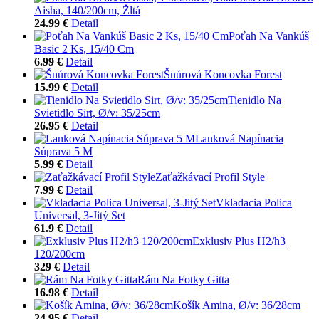
Aisha, 140/200cm, Žltá
24.99 €
Detail
Poťah Na Vankúš
Basic 2 Ks, 15/40 Cm
6.99 €
Detail
Šnúrová Koncovka Forest
15.99 €
Detail
Tienidlo Na
Svietidlo Sirt, Ø/v: 35/25cm
26.95 €
Detail
Lanková Napínacia
Súprava 5 M
5.99 €
Detail
Zaťažkávací Profil Style
7.99 €
Detail
Vkladacia Polica
Universal, 3-Jitý Set
61.9 €
Detail
Exklusiv Plus H2/h3
120/200cm
329 €
Detail
Rám Na Fotky Gitta
16.98 €
Detail
Košík Amina, Ø/v: 36/28cm
24.95 €
Detail