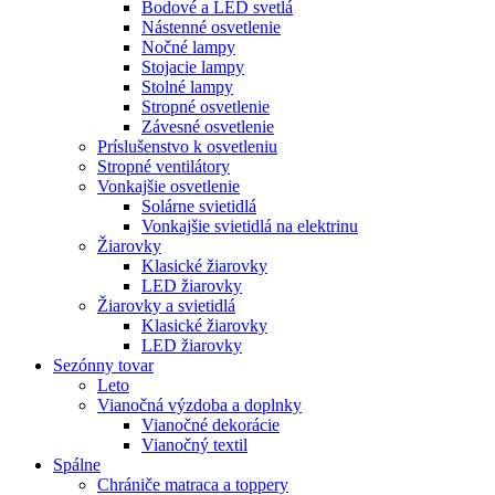
Bodové a LED svetlá
Nástenné osvetlenie
Nočné lampy
Stojacie lampy
Stolné lampy
Stropné osvetlenie
Závesné osvetlenie
Príslušenstvo k osvetleniu
Stropné ventilátory
Vonkajšie osvetlenie
Solárne svietidlá
Vonkajšie svietidlá na elektrinu
Žiarovky
Klasické žiarovky
LED žiarovky
Žiarovky a svietidlá
Klasické žiarovky
LED žiarovky
Sezónny tovar
Leto
Vianočná výzdoba a doplnky
Vianočné dekorácie
Vianočný textil
Spálne
Chrániče matraca a toppery