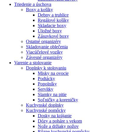
Triedenie a úschova
Boxy a košíky
Debny a truhlice
Regálové košíky
Skladacie boxy
Úložné boxy
Zásuvkové boxy
Ostatné organizéry
Skladovanie oblečenia
Viacúčelové vozíky
Závesné organizéry
Varenie a stolovanie
Doplnky k stolovaniu
Misky na ovocie
Podtácky
Popolníky
Servítky
Slamky na pitie
Soľničky a koreničky
Kuchynské doplnky
Kuchynské pomôcky
Dosky na krájanie
Dózy a poháre s vekom
Nože a držiaky nožov
Rôzne kuchynské pomôcky