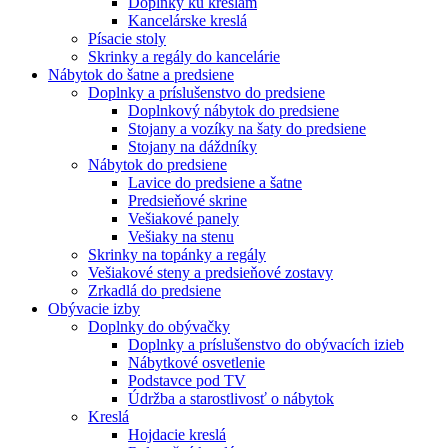
Doplnky ku kreslám
Kancelárske kreslá
Písacie stoly
Skrinky a regály do kancelárie
Nábytok do šatne a predsiene
Doplnky a príslušenstvo do predsiene
Doplnkový nábytok do predsiene
Stojany a vozíky na šaty do predsiene
Stojany na dáždníky
Nábytok do predsiene
Lavice do predsiene a šatne
Predsieňové skrine
Vešiakové panely
Vešiaky na stenu
Skrinky na topánky a regály
Vešiakové steny a predsieňové zostavy
Zrkadlá do predsiene
Obývacie izby
Doplnky do obývačky
Doplnky a príslušenstvo do obývacích izieb
Nábytkové osvetlenie
Podstavce pod TV
Údržba a starostlivosť o nábytok
Kreslá
Hojdacie kreslá