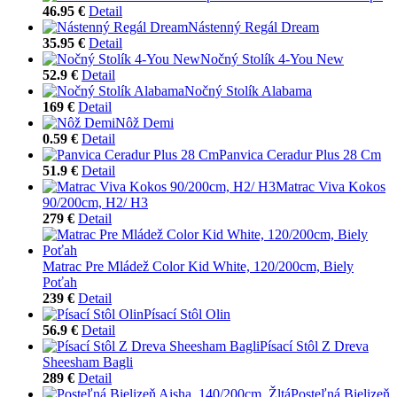
46.95 €
Detail
Nástenný Regál Dream
35.95 €
Detail
Nočný Stolík 4-You New
52.9 €
Detail
Nočný Stolík Alabama
169 €
Detail
Nôž Demi
0.59 €
Detail
Panvica Ceradur Plus 28 Cm
51.9 €
Detail
Matrac Viva Kokos
90/200cm, H2/ H3
279 €
Detail
Matrac Pre Mládež Color Kid White, 120/200cm, Biely
Poťah
239 €
Detail
Písací Stôl Olin
56.9 €
Detail
Písací Stôl Z Dreva
Sheesham Bagli
289 €
Detail
Posteľná Bielizeň