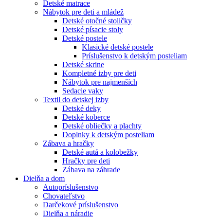
Detské matrace
Nábytok pre deti a mládež
Detské otočné stoličky
Detské písacie stoly
Detské postele
Klasické detské postele
Príslušenstvo k detským posteliam
Detské skrine
Kompletné izby pre deti
Nábytok pre najmenších
Sedacie vaky
Textil do detskej izby
Detské deky
Detské koberce
Detské obliečky a plachty
Doplnky k detským posteliam
Zábava a hračky
Detské autá a kolobežky
Hračky pre deti
Zábava na záhrade
Dielňa a dom
Autopríslušenstvo
Chovateľstvo
Darčekové príslušenstvo
Dielňa a náradie