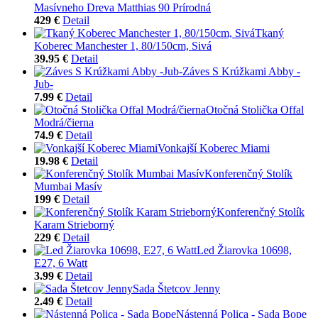
Masívneho Dreva Matthias 90 Prírodná
429 €
Detail
Tkaný
Koberec Manchester 1, 80/150cm, Sivá
39.95 €
Detail
Záves S Krúžkami Abby -
Jub-
7.99 €
Detail
Otočná Stolička Offal
Modrá/čierna
74.9 €
Detail
Vonkajší Koberec Miami
19.98 €
Detail
Konferenčný Stolík
Mumbai Masív
199 €
Detail
Konferenčný Stolík
Karam Strieborný
229 €
Detail
Led Žiarovka 10698,
E27, 6 Watt
3.99 €
Detail
Sada Štetcov Jenny
2.49 €
Detail
Nástenná Polica - Sada Bope