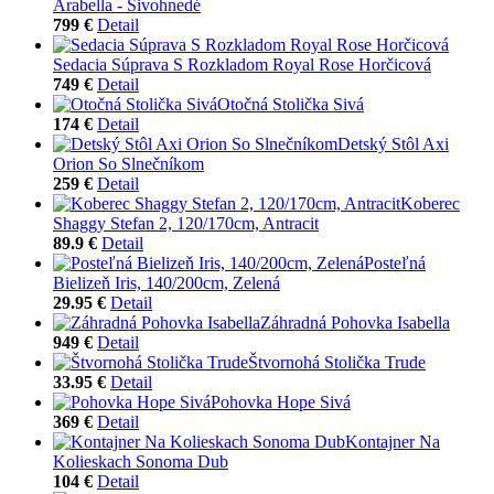
Arabella - Sivohnedé
799 €
Detail
Sedacia Súprava S Rozkladom Royal Rose Horčicová
749 €
Detail
Otočná Stolička Sivá
174 €
Detail
Detský Stôl Axi
Orion So Slnečníkom
259 €
Detail
Koberec
Shaggy Stefan 2, 120/170cm, Antracit
89.9 €
Detail
Posteľná
Bielizeň Iris, 140/200cm, Zelená
29.95 €
Detail
Záhradná Pohovka Isabella
949 €
Detail
Štvornohá Stolička Trude
33.95 €
Detail
Pohovka Hope Sivá
369 €
Detail
Kontajner Na
Kolieskach Sonoma Dub
104 €
Detail