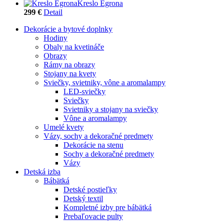
Kreslo Egrona
299 €
Detail
Dekorácie a bytové doplnky
Hodiny
Obaly na kvetináče
Obrazy
Rámy na obrazy
Stojany na kvety
Sviečky, svietniky, vône a aromalampy
LED-sviečky
Sviečky
Svietniky a stojany na sviečky
Vône a aromalampy
Umelé kvety
Vázy, sochy a dekoračné predmety
Dekorácie na stenu
Sochy a dekoračné predmety
Vázy
Detská izba
Bábätká
Detské postieľky
Detský textil
Kompletné izby pre bábätká
Prebaľovacie pulty