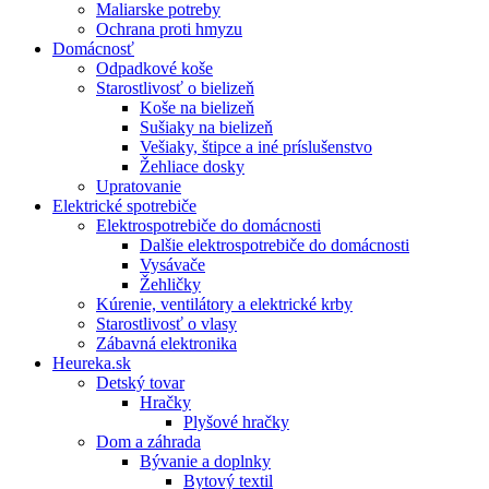
Maliarske potreby
Ochrana proti hmyzu
Domácnosť
Odpadkové koše
Starostlivosť o bielizeň
Koše na bielizeň
Sušiaky na bielizeň
Vešiaky, štipce a iné príslušenstvo
Žehliace dosky
Upratovanie
Elektrické spotrebiče
Elektrospotrebiče do domácnosti
Dalšie elektrospotrebiče do domácnosti
Vysávače
Žehličky
Kúrenie, ventilátory a elektrické krby
Starostlivosť o vlasy
Zábavná elektronika
Heureka.sk
Detský tovar
Hračky
Plyšové hračky
Dom a záhrada
Bývanie a doplnky
Bytový textil