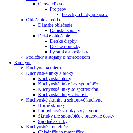
Chovateľstvo
Pre psov
Pelechy a búdy pre psov
Oblečenie a móda
Dámske oblečenie
Dámske župany
Detské oblečenie
Detské čiapky
Detské ponožky
Pyžamká a košieľky
Podložky a stojany k notebookom
Kuchyne
Kuchyne na mieru
Kuchynské linky a bloky
Kuchynské bloky
Kuchynské linky bez spotrebičov
Kuchynské linky so spotrebičmi
Kuchynské linky v tvare L
Kuchynské skrinky a sektorové kuchyne
Horné skrinky
Potravinové skrinky s výsuvom
Skrinky pre spotrebiče a pracovné dosky
Spodné skrinky
Kuchynské spotrebiče
Chladničky a mrazničky