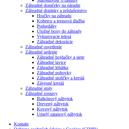
Starostlivosť o rastliny
Záhradné domčeky na náradie
Záhradné doplnky a príslušenstvo
Hračky na záhradu
Koberce a terasová dlažba
Podsedáky
Úložné boxy do záhrady
Vykurovacie telesá
Záhradné dekorácie
Záhradné osvetlenie
Záhradné sedenie
Záhradné hojdačky a siete
Záhradné lavice
Záhradné lehátka
Záhradné pohovky
Záhradné stoličky a kreslá
Závesné kreslá
Záhradné stoly
Záhradné zostavy
Balkónový nábytok
Drevený nábytok
Kovový nábytok
Umelý ratanový nábytok
Kontakt