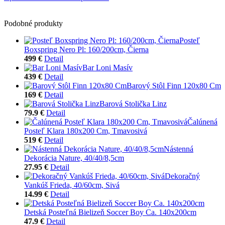
Podobné produkty
Posteľ
Boxspring Nero Pl: 160/200cm, Čierna
499 €
Detail
Bar Loni Masív
439 €
Detail
Barový Stôl Finn 120x80 Cm
169 €
Detail
Barová Stolička Linz
79.9 €
Detail
Čalúnená
Posteľ Klara 180x200 Cm, Tmavosivá
519 €
Detail
Nástenná
Dekorácia Nature, 40/40/8,5cm
27.95 €
Detail
Dekoračný
Vankúš Frieda, 40/60cm, Sivá
14.99 €
Detail
Detská Posteľná Bielizeň Soccer Boy Ca. 140x200cm
47.9 €
Detail