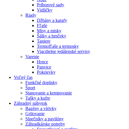
Príborové sady
Vidličky
Riady
Džbány a karafy
Fľaše
Misy a misky
Šálky a hrnčeky
Taniere
Termofľaše a termosky
Viacdielne jedálenské servisy
Varenie
Hrnce
Panvice
Pokrievky
Voľný čas
Funkčné doplnky
Šport
Stanovanie a kempovanie
Tašky a kufre
Záhradný nábytok
Bazény a vírivky
Grilovanie
Slnečníky a pavilóny
Záhradkárske potreby