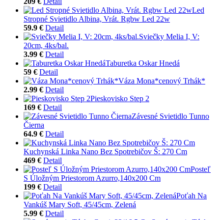
209 €
Detail
Led
Stropné Svietidlo Albina, Vrát. Rgbw Led 22w
59.9 €
Detail
Sviečky Melia I, V:
20cm, 4ks/bal.
3.99 €
Detail
Taburetka Oskar Hnedá
59 €
Detail
Váza Mona*cenový Trhák*
2.99 €
Detail
Pieskovisko Step 2
169 €
Detail
Závesné Svietidlo Tunno
Čierna
64.9 €
Detail
Kuchynská Linka Nano Bez Spotrebičov Š: 270 Cm
469 €
Detail
Posteľ
S Úložným Priestorom Azurro,140x200 Cm
199 €
Detail
Poťah Na
Vankúš Mary Soft, 45/45cm, Zelená
5.99 €
Detail