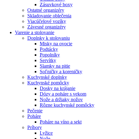
Zásuvkové boxy
Ostatné organizéry
Skladovanie oblečenia
Viacúčelové vozíky
Závesné organizéry
Varenie a stolovanie
Doplnky k stolovaniu
Misky na ovocie
Podtácky
Popolníky
Servítky
Slamky na pitie
Soľničky a koreničky
Kuchynské doplnky
Kuchynské pomôcky
Dosky na krájanie
Dózy a poháre s vekom
Nože a držiaky nožov
Rôzne kuchynské pomôcky
Pečenie
Poháre
Poháre na víno a sekt
Príbory
Lyžice
Nože