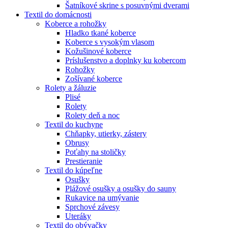
Šatníkové skrine s posuvnými dverami
Textil do domácnosti
Koberce a rohožky
Hladko tkané koberce
Koberce s vysokým vlasom
Kožušinové koberce
Príslušenstvo a doplnky ku kobercom
Rohožky
Zošívané koberce
Rolety a žáluzie
Plisé
Rolety
Rolety deň a noc
Textil do kuchyne
Chňapky, utierky, zástery
Obrusy
Poťahy na stoličky
Prestieranie
Textil do kúpeľne
Osušky
Plážové osušky a osušky do sauny
Rukavice na umývanie
Sprchové závesy
Uteráky
Textil do obývačky