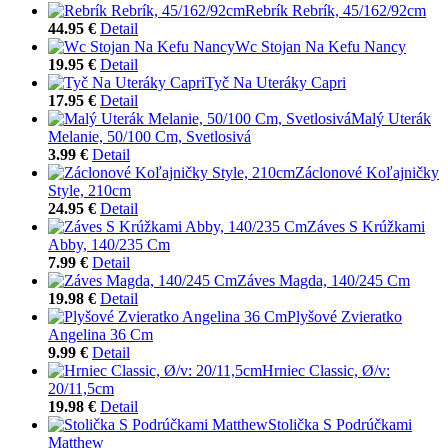
Rebrík Rebrík, 45/162/92cm
44.95 €
Detail
Wc Stojan Na Kefu Nancy
19.95 €
Detail
Tyč Na Uteráky Capri
17.95 €
Detail
Malý Uterák
Melanie, 50/100 Cm, Svetlosivá
3.99 €
Detail
Záclonové Koľajničky
Style, 210cm
24.95 €
Detail
Záves S Krúžkami
Abby, 140/235 Cm
7.99 €
Detail
Záves Magda, 140/245 Cm
19.98 €
Detail
Plyšové Zvieratko
Angelina 36 Cm
9.99 €
Detail
Hrniec Classic, Ø/v:
20/11,5cm
19.98 €
Detail
Stolička S Podrúčkami
Matthew