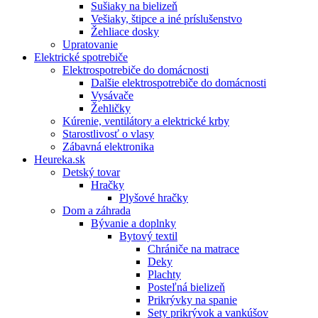
Sušiaky na bielizeň
Vešiaky, štipce a iné príslušenstvo
Žehliace dosky
Upratovanie
Elektrické spotrebiče
Elektrospotrebiče do domácnosti
Dalšie elektrospotrebiče do domácnosti
Vysávače
Žehličky
Kúrenie, ventilátory a elektrické krby
Starostlivosť o vlasy
Zábavná elektronika
Heureka.sk
Detský tovar
Hračky
Plyšové hračky
Dom a záhrada
Bývanie a doplnky
Bytový textil
Chrániče na matrace
Deky
Plachty
Posteľná bielizeň
Prikrývky na spanie
Sety prikrývok a vankúšov