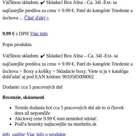
Väčšinou skladom. ✔️ Skladací Box Alisa - Ca. 34l -Ext- sa
najčastejšie predáva za cenu ⭐ 9.99 €. Patrí do kategórie Triedenie a
úschova ...
Čítať ďalej »
9.99 €
s DPH
Viac info
Popis produktu
Väčšinou skladom. ✔️ Skladací Box Alisa – Ca. 34l -Ext- sa
najčastejšie predáva za cenu ⭐ 9.99 €. Patrí do kategórie Triedenie a
úschova > Boxy a košíky > Skladacie boxy. Viete si ju v katalógu
dohľadať aj pod EAN kódom: 9010585008002
Dodanie: cca 5 pracovných dní
Recenzie, skúsenosti
Termín dodania bol cca 5 pracovných dní ale to si človek
dnes už nepomôže
Akciovej cene 9.99 € som nemohol odolať.
Podľa heureky najlacnejšie na moebelix.sk
info_outline
Viac info o produkte