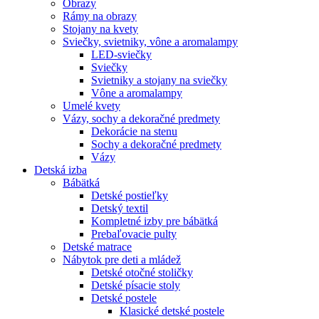
Obrazy
Rámy na obrazy
Stojany na kvety
Sviečky, svietniky, vône a aromalampy
LED-sviečky
Sviečky
Svietniky a stojany na sviečky
Vône a aromalampy
Umelé kvety
Vázy, sochy a dekoračné predmety
Dekorácie na stenu
Sochy a dekoračné predmety
Vázy
Detská izba
Bábätká
Detské postieľky
Detský textil
Kompletné izby pre bábätká
Prebaľovacie pulty
Detské matrace
Nábytok pre deti a mládež
Detské otočné stoličky
Detské písacie stoly
Detské postele
Klasické detské postele