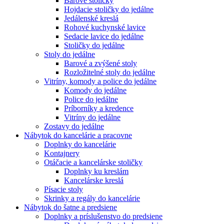
Barové stoličky
Hojdacie stoličky do jedálne
Jedálenské kreslá
Rohové kuchynské lavice
Sedacie lavice do jedálne
Stoličky do jedálne
Stoly do jedálne
Barové a zvýšené stoly
Rozložitelné stoly do jedálne
Vitríny, komody a police do jedálne
Komody do jedálne
Police do jedálne
Príborníky a kredence
Vitríny do jedálne
Zostavy do jedálne
Nábytok do kancelárie a pracovne
Doplnky do kancelárie
Kontajnery
Otáčacie a kancelárske stoličky
Doplnky ku kreslám
Kancelárske kreslá
Písacie stoly
Skrinky a regály do kancelárie
Nábytok do šatne a predsiene
Doplnky a príslušenstvo do predsiene