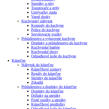
Sporáky a rúry
Toustovače a grily
Umývačky riadu
Varné dosky
Kuchynský nábytok
Komody do kuchyne
Police do kuchyne
Servírovacie vozíky
Príslušenstvo a vybavenie kuchyne
Doplnky a príslušenstvo do kuchyne
Kuchynské batérie
Kuchynské drezy
Odpadkové koše do kuchyne
Kúpeľne
Nábytok do kúpeľne
Kúpeľňové zostavy
Regály do kúpeľne
Skrinky do kúpeľňe
Zrkadlá
Príslušenstvo a doplnky do kúpeľne
Doplnky do kúpeľne
Držiaky na uteráky
Froté osušky a uteráky
Kúpeľňové predložky
Odpadkové koše do kúpeľne