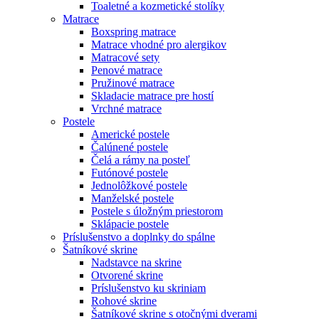
Toaletné a kozmetické stolíky
Matrace
Boxspring matrace
Matrace vhodné pro alergikov
Matracové sety
Penové matrace
Pružinové matrace
Skladacie matrace pre hostí
Vrchné matrace
Postele
Americké postele
Čalúnené postele
Čelá a rámy na posteľ
Futónové postele
Jednolôžkové postele
Manželské postele
Postele s úložným priestorom
Sklápacie postele
Príslušenstvo a doplnky do spálne
Šatníkové skrine
Nadstavce na skrine
Otvorené skrine
Príslušenstvo ku skriniam
Rohové skrine
Šatníkové skrine s otočnými dverami