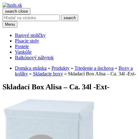
search
close
search
Menu
Barové stoličky
Písacie stoly
Postele
Vankúše
Balkónový nábytok
Domáca stránka
»
Produkty
»
Triedenie a úschova
»
Boxy a
košíky
»
Skladacie boxy
»
Skladací Box Alisa – Ca. 34l -Ext-
Skladací Box Alisa – Ca. 34l -Ext-