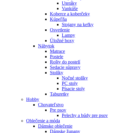
Uteráky
Vankúše
Koberce a koberčeky
Kúpeľňa
Stojany na kefky
Osvetlenie
Lampy
Úložné boxy
Nábytok
Matrace
Postele
Rošty do postelí
Sedacie súpravy
Stolíky
Nočné stolíky
PC stoly
Písacie stoly
Taburetky
Hobby
Chovateľstvo
Pre psov
Pelechy a búdy pre psov
Oblečenie a móda
Dámske oblečenie
Dámske župany