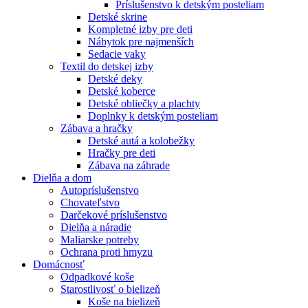
Príslušenstvo k detským posteliam
Detské skrine
Kompletné izby pre deti
Nábytok pre najmenších
Sedacie vaky
Textil do detskej izby
Detské deky
Detské koberce
Detské obliečky a plachty
Doplnky k detským posteliam
Zábava a hračky
Detské autá a kolobežky
Hračky pre deti
Zábava na záhrade
Dielňa a dom
Autopríslušenstvo
Chovateľstvo
Darčekové príslušenstvo
Dielňa a náradie
Maliarske potreby
Ochrana proti hmyzu
Domácnosť
Odpadkové koše
Starostlivosť o bielizeň
Koše na bielizeň