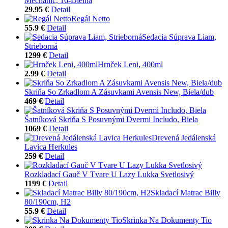
Mechanic, 16-Dielna
29.95 €
Detail
Regál Netto
55.9 €
Detail
Sedacia Súprava Liam,
Strieborná
1299 €
Detail
Hrnček Leni, 400ml
2.99 €
Detail
Skriňa So Zrkadlom A Zásuvkami Avensis New, Biela/dub
469 €
Detail
Šatníková Skriňa S Posuvnými Dvermi Includo, Biela
1069 €
Detail
Drevená Jedálenská
Lavica Herkules
259 €
Detail
Rozkladací Gauč V Tvare U Lazy Lukka Svetlosivý
1199 €
Detail
Skladací Matrac Billy
80/190cm, H2
55.9 €
Detail
Skrinka Na Dokumenty Tio