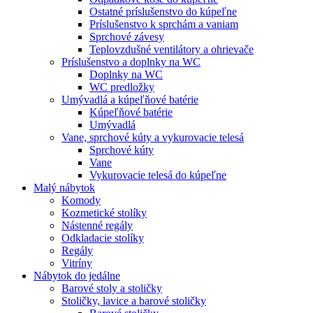
Ostatné príslušenstvo do kúpeľne
Príslušenstvo k sprchám a vaniam
Sprchové závesy
Teplovzdušné ventilátory a ohrievače
Príslušenstvo a doplnky na WC
Doplnky na WC
WC predložky
Umývadlá a kúpeľňové batérie
Kúpeľňové batérie
Umývadlá
Vane, sprchové kúty a vykurovacie telesá
Sprchové kúty
Vane
Vykurovacie telesá do kúpeľne
Malý nábytok
Komody
Kozmetické stolíky
Nástenné regály
Odkladacie stolíky
Regály
Vitríny
Nábytok do jedálne
Barové stoly a stoličky
Stoličky, lavice a barové stoličky