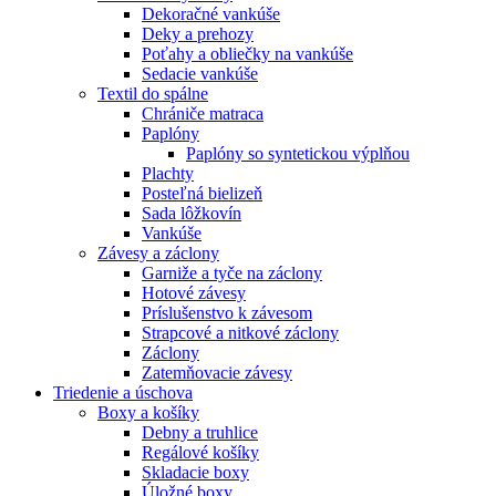
Dekoračné vankúše
Deky a prehozy
Poťahy a obliečky na vankúše
Sedacie vankúše
Textil do spálne
Chrániče matraca
Paplóny
Paplóny so syntetickou výplňou
Plachty
Posteľná bielizeň
Sada lôžkovín
Vankúše
Závesy a záclony
Garniže a tyče na záclony
Hotové závesy
Príslušenstvo k závesom
Strapcové a nitkové záclony
Záclony
Zatemňovacie závesy
Triedenie a úschova
Boxy a košíky
Debny a truhlice
Regálové košíky
Skladacie boxy
Úložné boxy