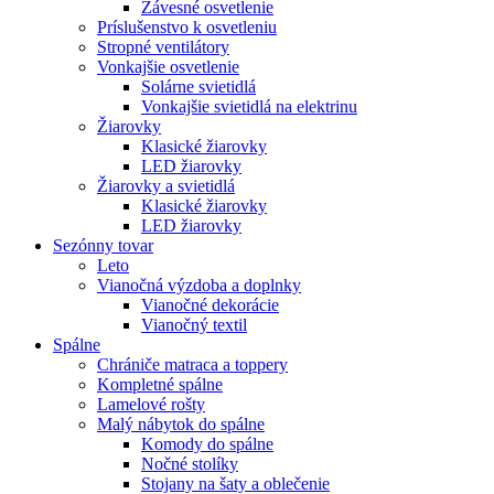
Závesné osvetlenie
Príslušenstvo k osvetleniu
Stropné ventilátory
Vonkajšie osvetlenie
Solárne svietidlá
Vonkajšie svietidlá na elektrinu
Žiarovky
Klasické žiarovky
LED žiarovky
Žiarovky a svietidlá
Klasické žiarovky
LED žiarovky
Sezónny tovar
Leto
Vianočná výzdoba a doplnky
Vianočné dekorácie
Vianočný textil
Spálne
Chrániče matraca a toppery
Kompletné spálne
Lamelové rošty
Malý nábytok do spálne
Komody do spálne
Nočné stolíky
Stojany na šaty a oblečenie