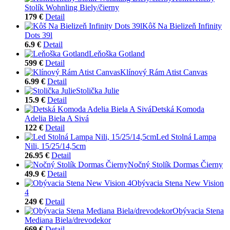
Stolík Wohnling Biely/čierny
179 €
Detail
Kôš Na Bielizeň Infinity
Dots 39l
6.9 €
Detail
Leňoška Gotland
599 €
Detail
Klínový Rám Atist Canvas
6.99 €
Detail
Stolička Julie
15.9 €
Detail
Detská Komoda
Adelia Biela A Sivá
122 €
Detail
Led Stolná Lampa
Nili, 15/25/14,5cm
26.95 €
Detail
Nočný Stolík Dormas Čierny
49.9 €
Detail
Obývacia Stena New Vision
4
249 €
Detail
Obývacia Stena
Mediana Biela/drevodekor
669 €
Detail