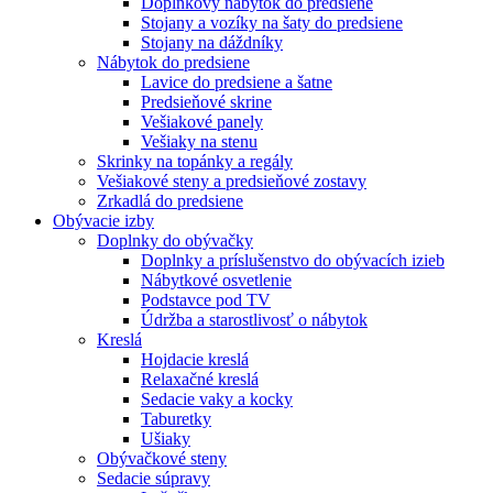
Doplnkový nábytok do predsiene
Stojany a vozíky na šaty do predsiene
Stojany na dáždníky
Nábytok do predsiene
Lavice do predsiene a šatne
Predsieňové skrine
Vešiakové panely
Vešiaky na stenu
Skrinky na topánky a regály
Vešiakové steny a predsieňové zostavy
Zrkadlá do predsiene
Obývacie izby
Doplnky do obývačky
Doplnky a príslušenstvo do obývacích izieb
Nábytkové osvetlenie
Podstavce pod TV
Údržba a starostlivosť o nábytok
Kreslá
Hojdacie kreslá
Relaxačné kreslá
Sedacie vaky a kocky
Taburetky
Ušiaky
Obývačkové steny
Sedacie súpravy