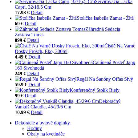
Servírovacia Tácka
Capri, 32/16,5 Cm
17.98 €
Detail
Stolička Isabella Zamat - Žltá
69 €
Detail
Záhradná Sedacia
Zostava Tomas
899 €
Detail
Čistič Na Varné
Dosky Frosch, Eko, 300ml
4.49 €
Detail
Čalúnená Posteľ Japp
160 Sivohnedá
249 €
Detail
Regál Na Šanóny Offas Sivý
59.9 €
Detail
Konferenčný Stolík Biely
99 €
Detail
Dekoračný
Vankúš Claudia, 45/29/6 Cm
10.99 €
Detail
Dekorácie a bytové doplnky
Hodiny
Obaly na kvetináče