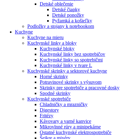
Detské oblečenie
Detské čiapky
Detské ponožky
Pyžamká a košieľky
Podložky a stojany k notebookom
Kuchyne
Kuchyne na mieru
Kuchynské linky a bloky
Kuchynské bloky
Kuchynské linky bez spotrebičov
Kuchynské linky so spotrebičmi
Kuchynské linky v tvare L
Kuchynské skrinky a sektorové kuchyne
Horné skrinky
Potravinové skrinky s výsuvom
Skrinky pre spotrebiče a pracovné dosky
Spodné skrinky
Kuchynské spotrebiče
Chladničky a mrazničky
Digestory
Fritézy
Kávovary a varné kanvice
Mikrovlnné rúry a minipekárne
Ostatné kuchynské elektrospotrebiče
Šejkre a mixéry