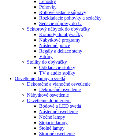
Leňošky
Pohovky
Rohové sedacie súpravy
Rozkladacie pohovky a sedačky
Sedacie súpravy do U
Sektorový nábytok do obývačky
Komody do obývačky
Nábytkové programy
Nástenné police
Regály a deliace steny
Vitríny
Stolíky do obývačky
Odkladacie stolíky
TV a audio stolíky
Osvetlenie, lampy a svetlá
Dekoračné a vianočné osvetlenie
Dekoračné osvetlenie
Nábytkové osvetlenie
Osvetlenie do interiéru
Bodové a LED svetlá
Nástenné osvetlenie
Nočné lampy
Stojacie lampy
Stolné lampy
Stropné osvetlenie