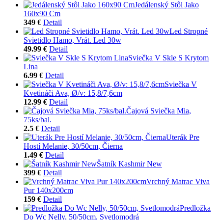
Jedálenský Stôl Jako
160x90 Cm
349 €
Detail
Led Stropné
Svietidlo Hamo, Vrát. Led 30w
49.99 €
Detail
Sviečka V Skle S Krytom
Lina
6.99 €
Detail
Sviečka V
Kvetináči Ava, Ø/v: 15,8/7,6cm
12.99 €
Detail
Čajová Sviečka Mia,
75ks/bal.
2.5 €
Detail
Uterák Pre
Hostí Melanie, 30/50cm, Čierna
1.49 €
Detail
Šatník Kashmir New
399 €
Detail
Vrchný Matrac Viva
Pur 140x200cm
159 €
Detail
Predložka
Do Wc Nelly, 50/50cm, Svetlomodrá