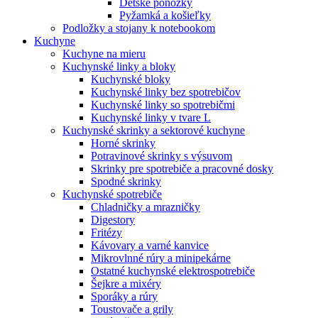
Detské ponožky
Pyžamká a košieľky
Podložky a stojany k notebookom
Kuchyne
Kuchyne na mieru
Kuchynské linky a bloky
Kuchynské bloky
Kuchynské linky bez spotrebičov
Kuchynské linky so spotrebičmi
Kuchynské linky v tvare L
Kuchynské skrinky a sektorové kuchyne
Horné skrinky
Potravinové skrinky s výsuvom
Skrinky pre spotrebiče a pracovné dosky
Spodné skrinky
Kuchynské spotrebiče
Chladničky a mrazničky
Digestory
Fritézy
Kávovary a varné kanvice
Mikrovlnné rúry a minipekárne
Ostatné kuchynské elektrospotrebiče
Šejkre a mixéry
Sporáky a rúry
Toustovače a grily