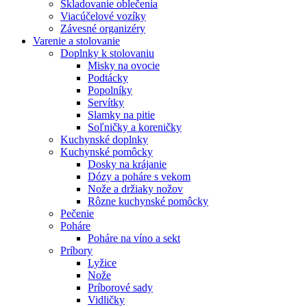
Skladovanie oblečenia
Viacúčelové vozíky
Závesné organizéry
Varenie a stolovanie
Doplnky k stolovaniu
Misky na ovocie
Podtácky
Popolníky
Servítky
Slamky na pitie
Soľničky a koreničky
Kuchynské doplnky
Kuchynské pomôcky
Dosky na krájanie
Dózy a poháre s vekom
Nože a držiaky nožov
Rôzne kuchynské pomôcky
Pečenie
Poháre
Poháre na víno a sekt
Príbory
Lyžice
Nože
Príborové sady
Vidličky