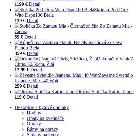
1199 €
Detail
Skrinka Pod Drez
Wito Dspu100 Biela
139 €
Detail
Stolička Zo Zamatu Mia -
Čierna
59 €
Detail
Kúpeľňová Zostava
Flandu Biela
359 €
Detail
Dekoračný Vankúš
Chris, 50/50cm, Žltá
12.99 €
Detail
Závesné Svietidlo
Jeanette, Max. 40 Watt
259 €
Detail
Otočná Stolička Katrin Taupe
119 €
Detail
Dekorácie a bytové doplnky
Hodiny
Obaly na kvetináče
Obrazy
Rámy na obrazy
Stojany na kvety