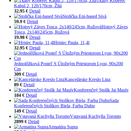
Tkaný Koberec
Kabul 2, 120/170cm, Žltá
32.95 €
Detail
Stolička Eni-based Sivá
59.9 €
Detail
Hotový Záves
Tosca, 2x140/245cm, Ružová
19.98 €
Detail
Hrniec Paula, 11,4l
32.95 €
Detail
Jednolôžková Posteľ S Úložným Priestorom Lyon, 90x200
Cm
309 €
Detail
Kancelárske Kreslo Linz
89 €
Detail
Konferenčný Stolík Jai Masív
184 €
Detail
Sada
Konferenčných Stolíkov Biela, Farba Dubu
149 €
Detail
Vstavaná Kuchyňa Toronto
2899 €
Detail
Armatúra Supra