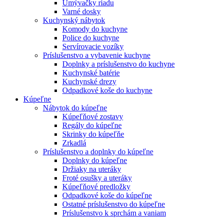
Umývačky riadu
Varné dosky
Kuchynský nábytok
Komody do kuchyne
Police do kuchyne
Servírovacie vozíky
Príslušenstvo a vybavenie kuchyne
Doplnky a príslušenstvo do kuchyne
Kuchynské batérie
Kuchynské drezy
Odpadkové koše do kuchyne
Kúpeľne
Nábytok do kúpeľne
Kúpeľňové zostavy
Regály do kúpeľne
Skrinky do kúpeľňe
Zrkadlá
Príslušenstvo a doplnky do kúpeľne
Doplnky do kúpeľne
Držiaky na uteráky
Froté osušky a uteráky
Kúpeľňové predložky
Odpadkové koše do kúpeľne
Ostatné príslušenstvo do kúpeľne
Príslušenstvo k sprchám a vaniam