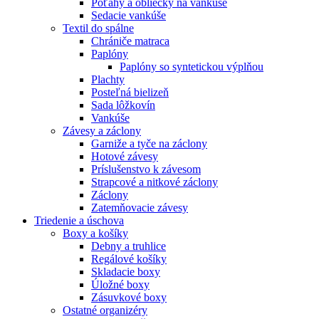
Poťahy a obliečky na vankúše
Sedacie vankúše
Textil do spálne
Chrániče matraca
Paplóny
Paplóny so syntetickou výplňou
Plachty
Posteľná bielizeň
Sada lôžkovín
Vankúše
Závesy a záclony
Garniže a tyče na záclony
Hotové závesy
Príslušenstvo k závesom
Strapcové a nitkové záclony
Záclony
Zatemňovacie závesy
Triedenie a úschova
Boxy a košíky
Debny a truhlice
Regálové košíky
Skladacie boxy
Úložné boxy
Zásuvkové boxy
Ostatné organizéry