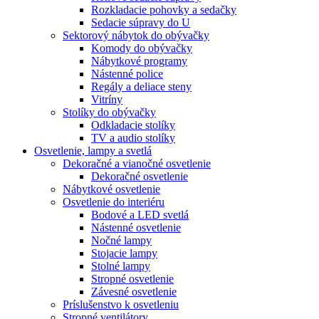
Rozkladacie pohovky a sedačky
Sedacie súpravy do U
Sektorový nábytok do obývačky
Komody do obývačky
Nábytkové programy
Nástenné police
Regály a deliace steny
Vitríny
Stolíky do obývačky
Odkladacie stolíky
TV a audio stolíky
Osvetlenie, lampy a svetlá
Dekoračné a vianočné osvetlenie
Dekoračné osvetlenie
Nábytkové osvetlenie
Osvetlenie do interiéru
Bodové a LED svetlá
Nástenné osvetlenie
Nočné lampy
Stojacie lampy
Stolné lampy
Stropné osvetlenie
Závesné osvetlenie
Príslušenstvo k osvetleniu
Stropné ventilátory