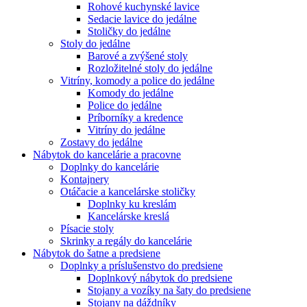
Rohové kuchynské lavice
Sedacie lavice do jedálne
Stoličky do jedálne
Stoly do jedálne
Barové a zvýšené stoly
Rozložitelné stoly do jedálne
Vitríny, komody a police do jedálne
Komody do jedálne
Police do jedálne
Príborníky a kredence
Vitríny do jedálne
Zostavy do jedálne
Nábytok do kancelárie a pracovne
Doplnky do kancelárie
Kontajnery
Otáčacie a kancelárske stoličky
Doplnky ku kreslám
Kancelárske kreslá
Písacie stoly
Skrinky a regály do kancelárie
Nábytok do šatne a predsiene
Doplnky a príslušenstvo do predsiene
Doplnkový nábytok do predsiene
Stojany a vozíky na šaty do predsiene
Stojany na dáždníky