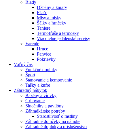
Riady
Džbány a karafy
Fľaše
Misy a misky
Šálky a hrnčeky
Taniere
Termofľaše a termosky
Viacdielne jedálenské servisy
Varenie
Hrnce
Panvice
Pokrievky
Voľný čas
Funkčné doplnky
Šport
Stanovanie a kempovanie
Tašky a kufre
Záhradný nábytok
Bazény a vírivky
Grilovanie
Slnečníky a pavilóny
Záhradkárske potreby
Starostlivosť o rastliny
Záhradné domčeky na náradie
Záhradné doplnky a príslušenstvo