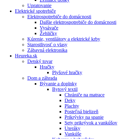
Upratovanie
Elektrické spotrebiče
Elektrospotrebiče do domácnosti
Dalšie elektrospotrebiče do domácnosti
Vysávače
Žehličky
Kúrenie, ventilátory a elektrické krby
Starostlivosť o vlasy
Zábavná elektronika
Heureka.sk
Detský tovar
Hračky
Plyšové hračky
Dom a záhrada
Bývanie a doplnky
Bytový textil
Chrániče na matrace
Deky
Plachty
Posteľná bielizeň
Prikrývky na spanie
Sety prikrývok a vankúšov
Uteráky
Vankúše