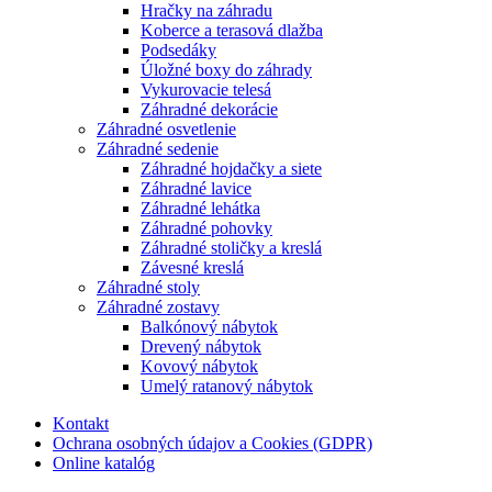
Hračky na záhradu
Koberce a terasová dlažba
Podsedáky
Úložné boxy do záhrady
Vykurovacie telesá
Záhradné dekorácie
Záhradné osvetlenie
Záhradné sedenie
Záhradné hojdačky a siete
Záhradné lavice
Záhradné lehátka
Záhradné pohovky
Záhradné stoličky a kreslá
Závesné kreslá
Záhradné stoly
Záhradné zostavy
Balkónový nábytok
Drevený nábytok
Kovový nábytok
Umelý ratanový nábytok
Kontakt
Ochrana osobných údajov a Cookies (GDPR)
Online katalóg