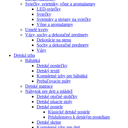
Sviečky, svietniky, vône a aromalampy
LED-sviečky
Sviečky
Svietniky a stojany na sviečky
Vône a aromalampy
Umelé kvety
Vázy, sochy a dekoračné predmety
Dekorácie na stenu
Sochy a dekoračné predmety
Vázy
Detská izba
Bábätká
Detské postieľky
Detský textil
Kompletné izby pre bábätká
Prebaľovacie pulty
Detské matrace
Nábytok pre deti a mládež
Detské otočné stoličky
Detské písacie stoly
Detské postele
Klasické detské postele
Príslušenstvo k detským posteliam
Detské skrine
Kompletné izby pre deti