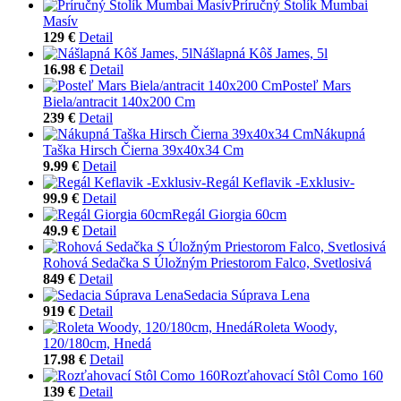
Príručný Stolík Mumbai
Masív
129 €
Detail
Nášlapná Kôš James, 5l
16.98 €
Detail
Posteľ Mars
Biela/antracit 140x200 Cm
239 €
Detail
Nákupná
Taška Hirsch Čierna 39x40x34 Cm
9.99 €
Detail
Regál Keflavik -Exklusiv-
99.9 €
Detail
Regál Giorgia 60cm
49.9 €
Detail
Rohová Sedačka S Úložným Priestorom Falco, Svetlosivá
849 €
Detail
Sedacia Súprava Lena
919 €
Detail
Roleta Woody,
120/180cm, Hnedá
17.98 €
Detail
Rozťahovací Stôl Como 160
139 €
Detail