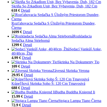
Skriňa So Zrkadlom Unit, Bez Vybavenia, Dub, 182 Cm
618 €
Detail
Rozťahovacia Sedačka S Úložným Priestorom Dundee,
Čierna
1699 €
Detail
Rozkladacia
Sedačka Alma Strieborná
1299 €
Detail
Sedací Vankúš Anke,
40/40cm, Žltá
4.99 €
Detail
Skrinka Na Dokumenty Tio
109 €
Detail
Závesná Skrinka Verona
29.95 €
Detail
Kúpeľňová Skrinka Soho Š: 120 Cm Tmavosivá
688 €
Detail
Budha Buddha Knieend Ii
15.99 €
Detail
Stojaca Lampa Tiano Čierna
72.9 €
Detail