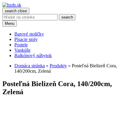
search
close
search
Menu
Barové stoličky
Písacie stoly
Postele
Vankúše
Balkónový nábytok
Domáca stránka
»
Produkty
»
Posteľná Bielizeň Cora,
140/200cm, Zelená
Posteľná Bielizeň Cora, 140/200cm,
Zelená