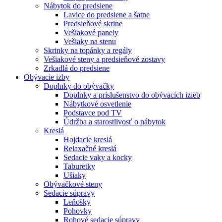
Nábytok do predsiene
Lavice do predsiene a šatne
Predsieňové skrine
Vešiakové panely
Vešiaky na stenu
Skrinky na topánky a regály
Vešiakové steny a predsieňové zostavy
Zrkadlá do predsiene
Obývacie izby
Doplnky do obývačky
Doplnky a príslušenstvo do obývacích izieb
Nábytkové osvetlenie
Podstavce pod TV
Údržba a starostlivosť o nábytok
Kreslá
Hojdacie kreslá
Relaxačné kreslá
Sedacie vaky a kocky
Taburetky
Ušiaky
Obývačkové steny
Sedacie súpravy
Leňošky
Pohovky
Rohové sedacie súpravy