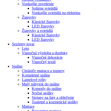
Vonkajšie osvetlenie
Solárne svietidlá
Vonkajšie svietidlá na elektrinu
Žiarovky
Klasické žiarovky
LED žiarovky
Žiarovky a svietidlá
Klasické žiarovky
LED žiarovky
Sezónny tovar
Leto
Vianočná výzdoba a doplnky
Vianočné dekorácie
Vianočný textil
Spálne
Chrániče matraca a toppery
Kompletné spálne
Lamelové rošty
Malý nábytok do spálne
Komody do spálne
Nočné stolíky
Stojany na šaty a oblečenie
Toaletné a kozmetické stolíky
Matrace
Boxspring matrace