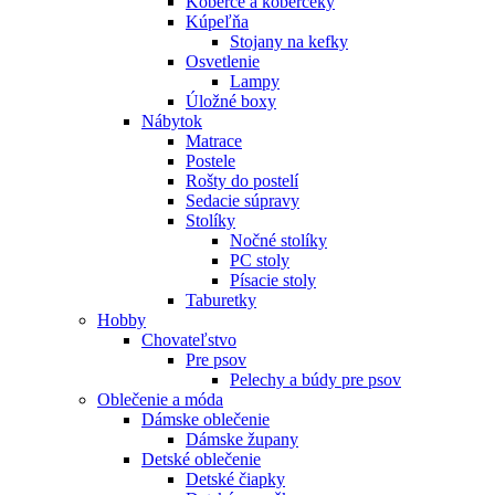
Koberce a koberčeky
Kúpeľňa
Stojany na kefky
Osvetlenie
Lampy
Úložné boxy
Nábytok
Matrace
Postele
Rošty do postelí
Sedacie súpravy
Stolíky
Nočné stolíky
PC stoly
Písacie stoly
Taburetky
Hobby
Chovateľstvo
Pre psov
Pelechy a búdy pre psov
Oblečenie a móda
Dámske oblečenie
Dámske župany
Detské oblečenie
Detské čiapky