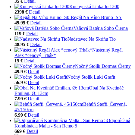
35 €
Detail
Kuchynská Linka Ip 1200
2398 €
Detail
Regál Na Víno Bruno -Sb-
49.95 €
Detail
Vaňová Batéria Soho Čierna
119 €
Detail
Nadstavec Na Skriňu Tio
48.95 €
Detail
Nástenný Regál
Alex *cenový Trhák*
15 €
Detail
Nočný Stolík Dormas Čierny
49.9 €
Detail
Nočný Stolík Luki Grafit
56.9 €
Detail
Obal Na Kvetináč
Emilian, Ø: 13cm
7.99 €
Detail
Behúň Steffi, Červená,
45/150cm
6.99 €
Detail
Odporúčaná
Kombinácia Malta - San Remo 5
669 €
Detail