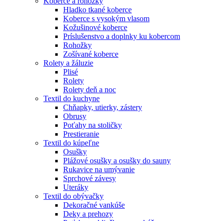
Koberce a rohožky
Hladko tkané koberce
Koberce s vysokým vlasom
Kožušinové koberce
Príslušenstvo a doplnky ku kobercom
Rohožky
Zošívané koberce
Rolety a žáluzie
Plisé
Rolety
Rolety deň a noc
Textil do kuchyne
Chňapky, utierky, zástery
Obrusy
Poťahy na stoličky
Prestieranie
Textil do kúpeľne
Osušky
Plážové osušky a osušky do sauny
Rukavice na umývanie
Sprchové závesy
Uteráky
Textil do obývačky
Dekoračné vankúše
Deky a prehozy