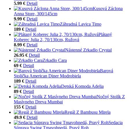
5.99 €
Detail
Kusová Záclona
Anna Store, 300/145cm
9.99 €
Detail
Záhradná Lavica Timo
189 €
Detail
Plátaný
Koberec Julia 2, 70/130cm, Ružová
8.99 €
Detail
Nástenné Zrkadlo Crystal
26.95 €
Detail
Zrkadlo Cara
69 €
Detail
Barová
Stolička American Diner Modrobiela
189 €
Detail
Detská Komoda Adelia
89 €
Detail
Nočný Stolík Z
Masívneho Dreva Mumbai
155 €
Detail
Regál Z Bambusu Mirela
49.9 €
Detail
Sedacia
Súprava Swing Tmavohnedá, Pravý Roh