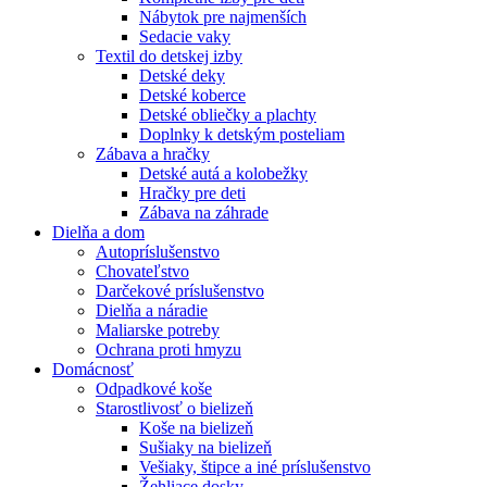
Nábytok pre najmenších
Sedacie vaky
Textil do detskej izby
Detské deky
Detské koberce
Detské obliečky a plachty
Doplnky k detským posteliam
Zábava a hračky
Detské autá a kolobežky
Hračky pre deti
Zábava na záhrade
Dielňa a dom
Autopríslušenstvo
Chovateľstvo
Darčekové príslušenstvo
Dielňa a náradie
Maliarske potreby
Ochrana proti hmyzu
Domácnosť
Odpadkové koše
Starostlivosť o bielizeň
Koše na bielizeň
Sušiaky na bielizeň
Vešiaky, štipce a iné príslušenstvo
Žehliace dosky