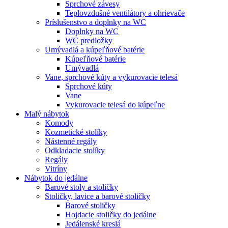
Sprchové závesy
Teplovzdušné ventilátory a ohrievače
Príslušenstvo a doplnky na WC
Doplnky na WC
WC predložky
Umývadlá a kúpeľňové batérie
Kúpeľňové batérie
Umývadlá
Vane, sprchové kúty a vykurovacie telesá
Sprchové kúty
Vane
Vykurovacie telesá do kúpeľne
Malý nábytok
Komody
Kozmetické stolíky
Nástenné regály
Odkladacie stolíky
Regály
Vitríny
Nábytok do jedálne
Barové stoly a stoličky
Stoličky, lavice a barové stoličky
Barové stoličky
Hojdacie stoličky do jedálne
Jedálenské kreslá