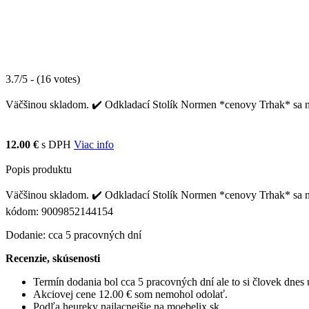
3.7/5 - (16 votes)
Väčšinou skladom. ✔️ Odkladací Stolík Normen *cenovy Trhak* sa naj
12.00 €
s DPH
Viac info
Popis produktu
Väčšinou skladom. ✔️ Odkladací Stolík Normen *cenovy Trhak* sa naj
kódom: 9009852144154
Dodanie: cca 5 pracovných dní
Recenzie, skúsenosti
Termín dodania bol cca 5 pracovných dní ale to si človek dne
Akciovej cene 12.00 € som nemohol odolať.
Podľa heureky najlacnejšie na moebelix.sk