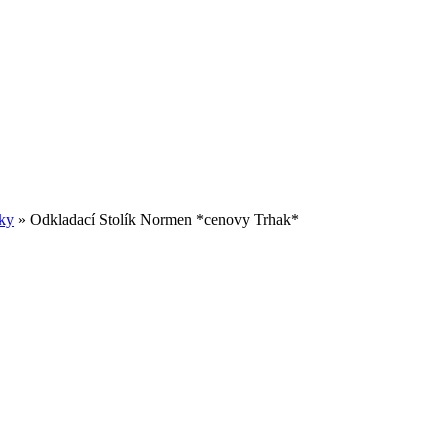
íky
»
Odkladací Stolík Normen *cenovy Trhak*