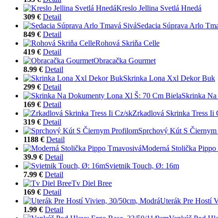
Kreslo Jellina Svetlá Hnedá
309 €
Detail
Sedacia Súprava Arlo Tm
849 €
Detail
Rohová Skriňa Celle
419 €
Detail
Obracačka Gourmet
8.99 €
Detail
Skrinka Lona Xxl Dekor Buk
299 €
Detail
Skrinka Na
169 €
Detail
Zrkadlová Skrinka Tress Ii 
319 €
Detail
Sprchový Kút S Čiernym 
1188 €
Detail
Moderná Stolička Pippo
39.9 €
Detail
Svietnik Touch, Ø: 16m
7.99 €
Detail
Tv Diel Bree
169 €
Detail
Uterák Pre Hostí 
1.99 €
Detail