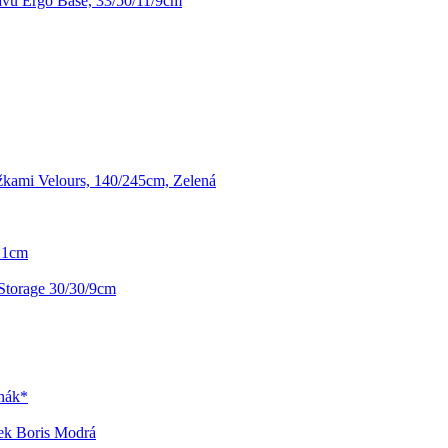
vu Ergo Base, 33/50/11/9cm
kami Velours, 140/245cm, Zelená
 21cm
Storage 30/30/9cm
rhák*
ek Boris Modrá