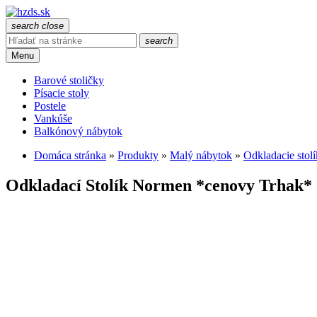
search
close
search
Menu
Barové stoličky
Písacie stoly
Postele
Vankúše
Balkónový nábytok
Domáca stránka
»
Produkty
»
Malý nábytok
»
Odkladacie stol
Odkladací Stolík Normen *cenovy Trhak*