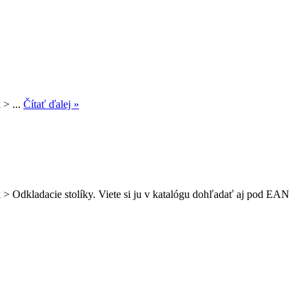
 > ...
Čítať ďalej »
 > Odkladacie stolíky. Viete si ju v katalógu dohľadať aj pod EAN