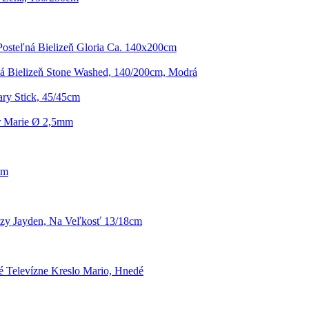
osteľná Bielizeň Gloria Ca. 140x200cm
á Bielizeň Stone Washed, 140/200cm, Modrá
ry Stick, 45/45cm
ür Marie Ø 2,5mm
cm
y Jayden, Na Veľkosť 13/18cm
é Televízne Kreslo Mario, Hnedé