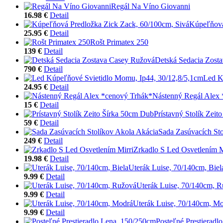
Regál Na Víno Giovanni
16.98 €
Detail
Kúpeľňová
25.95 €
Detail
Rošt Primatex 250
139 €
Detail
Detská Sedacia Zost
790 €
Detail
Led K
24.95 €
Detail
Nástenný Regál Alex
15 €
Detail
Prístavný Stolík Zei
59 €
Detail
Sada Zasúvacích St
249 €
Detail
Zrkadlo S Led Osvetlením M
19.98 €
Detail
Uterák Luise, 70/140cm, Biel
9.99 €
Detail
Uterák Luise, 70/140cm, 
9.99 €
Detail
Uterák Luise, 70/140cm, M
9.99 €
Detail
Posteľné Prestieradl