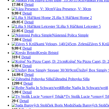
Vankúš Pod Hla
17.98 €
Detail
Váza Presence, V: 30cm
9.99 €
Detail
Lišta S Háčikmi Home 2
49.95 €
Detail
Lišta S Háčikmi Leicester 5
22.95 €
Detail
Nástenná Polica Simple
7.99 €
Detail
Záves S Krúž
9.99 €
Detail
Kreslo Bristol
319 €
Detail
Krájač Na Pizzu Capri, D:
9.99 €
Detail
Úložný Box Simply 
14.99 €
Detail
Záhradná Pohovka Silla
1299 €
Detail
Reibe Nadja In Schwarz/weiß
5.99 €
Detail
Tv Stolík Lucie *cenový T
29 €
Detail
Sada Barových Stoliči