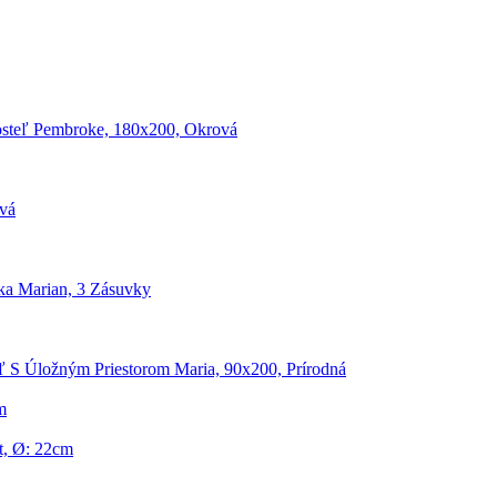
osteľ Pembroke, 180x200, Okrová
ivá
ka Marian, 3 Zásuvky
ľ S Úložným Priestorom Maria, 90x200, Prírodná
m
t, Ø: 22cm