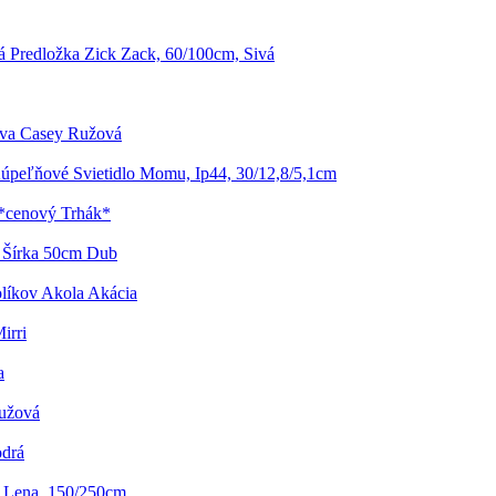
 Predložka Zick Zack, 60/100cm, Sivá
ava Casey Ružová
úpeľňové Svietidlo Momu, Ip44, 30/12,8/5,1cm
 *cenový Trhák*
to Šírka 50cm Dub
olíkov Akola Akácia
irri
a
Ružová
odrá
o Lena, 150/250cm