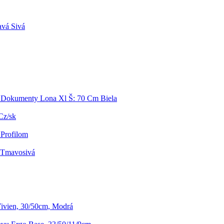
avá Sivá
 Dokumenty Lona Xl Š: 70 Cm Biela
Cz/sk
Profilom
 Tmavosivá
Vivien, 30/50cm, Modrá