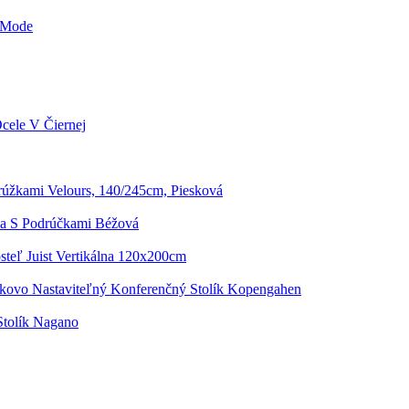
r Mode
cele V Čiernej
úžkami Velours, 140/245cm, Piesková
čka S Podrúčkami Béžová
steľ Juist Vertikálna 120x200cm
kovo Nastaviteľný Konferenčný Stolík Kopengahen
Stolík Nagano