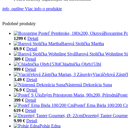
info_outline
Viac info o produkte
Podobné produkty
Boxspring P
1299 €
Detail
Barová Stolička Martha
69.9 €
Detail
Barová Stolička Wohnling S
309 €
Detail
Chladnička Obrb153bl
999 €
Detail
Viacúčelová Zástrč
3.49 €
Detail
Nástenná Dekorácia Suna
76.9 €
Detail
Poste
399 €
Detail
Posteľ Erna Biela 100/200 C
619 €
Detail
Dezertný Tanier Gourme
9.99 €
Detail
Pohár Edna