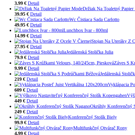
3.99 €
Detail
Držiak Na Toaletný Papie
39.95 €
Detail
Wc Čistiaca Sada Carlotto
49.95 €
Detail
Lunchbox Ivar - 800ml
14.99 €
Detail
Stojan Na Uteráky Z O
27.95 €
Detail
Jedálenská Stolička Julia
79.9 €
Detail
Záves S Kr
9.99 €
Detail
Jedálenská Stoli
219 €
Detail
Vyklápacia Po
609 €
Detail
Výš
449 €
Detail
Okrúhly Konferenčný 
249 €
Detail
Konferenčný Stolík Biely
99.9 €
Detail
Multifunkčný Otvárač Rony
4.99 €
Detail