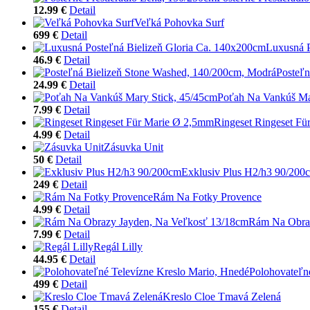
12.99 €
Detail
Veľká Pohovka Surf
699 €
Detail
Luxusná P
46.9 €
Detail
Posteľn
24.99 €
Detail
Poťah Na Vankúš Ma
7.99 €
Detail
Ringeset Ringeset F
4.99 €
Detail
Zásuvka Unit
50 €
Detail
Exklusiv Plus H2/h3 90/200
249 €
Detail
Rám Na Fotky Provence
4.99 €
Detail
Rám Na Obraz
7.99 €
Detail
Regál Lilly
44.95 €
Detail
Polohovateľn
499 €
Detail
Kreslo Cloe Tmavá Zelená
155 €
Detail