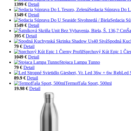
1399 €
Detail
Sedacia Súprava Do L 
1349 €
Detail
Sedacia Sú
1549 €
Detail
Ša
395 €
Detail
Spodná Kuc
79 €
Detail
Sprchový Kút Epic 1 Čier
1049 €
Detail
Stojaca Lampa Tunno
79 €
Detail
Led 
89.9 €
Detail
Termofľaša Sport, 500ml
19.98 €
Detail