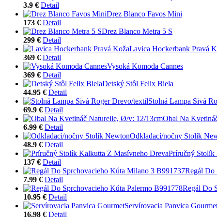
3.9 €
Detail
Drez Blanco Favos Mini
173 €
Detail
Drez Blanco Metra 5 S
299 €
Detail
Lavica Hockerbank Pravá 
369 €
Detail
Vysoká Komoda Cannes
369 €
Detail
Detský Stôl Felix Biela
44.95 €
Detail
Stolná Lampa Sivá Rog
69.9 €
Detail
Obal Na Kvetináč
6.99 €
Detail
Odkladací/nočny Stolík Ne
48.9 €
Detail
Príručný Stolí
137 €
Detail
Regál Do 
7.99 €
Detail
Regál Do 
10.95 €
Detail
Servírovacia Panvica Gourme
16.98 €
Detail