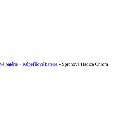
é batérie
»
Kúpeľňové batérie
»
Sprchová Hadica Chrom