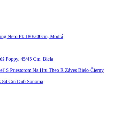
ing Nero Pl: 180/200cm, Modrá
š Poppy, 45/45 Cm, Biela
teľ S Priestorom Na Hru Theo R Záves Bielo-Čierny
 Š: 84 Cm Dub Sonoma