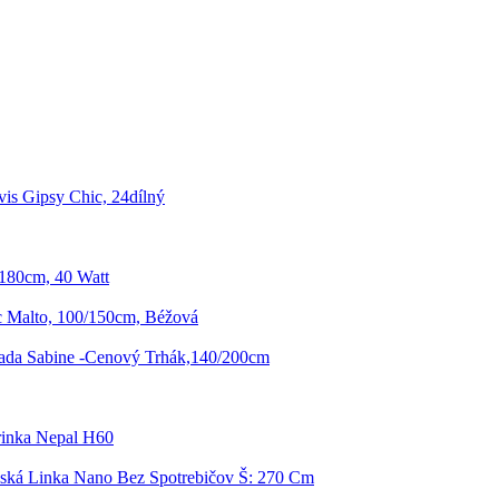
is Gipsy Chic, 24dílný
180cm, 40 Watt
c Malto, 100/150cm, Béžová
Sada Sabine -Cenový Trhák,140/200cm
inka Nepal H60
ká Linka Nano Bez Spotrebičov Š: 270 Cm