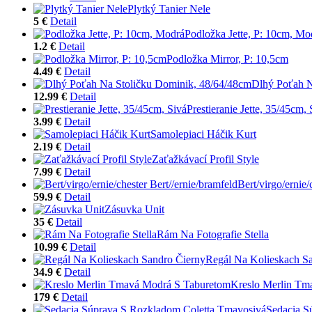
Plytký Tanier Nele
5 €
Detail
Podložka Jette, P: 10cm, Mo
1.2 €
Detail
Podložka Mirror, P: 10,5cm
4.49 €
Detail
Dlhý Poťah N
12.99 €
Detail
Prestieranie Jette, 35/45cm, 
3.99 €
Detail
Samolepiaci Háčik Kurt
2.19 €
Detail
Zaťažkávací Profil Style
7.99 €
Detail
Bert/virgo/ernie/
59.9 €
Detail
Zásuvka Unit
35 €
Detail
Rám Na Fotografie Stella
10.99 €
Detail
Regál Na Kolieskach S
34.9 €
Detail
Kreslo Merlin Tm
179 €
Detail
Sedacia S