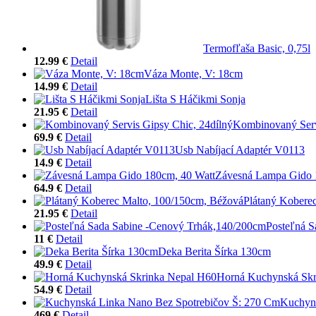
Termofľaša Basic, 0,75l
12.99 €
Detail
Váza Monte, V: 18cm
14.99 €
Detail
Lišta S Háčikmi Sonja
21.95 €
Detail
Kombinovaný Serv
69.9 €
Detail
Usb Nabíjací Adaptér V0113
14.9 €
Detail
Závesná Lampa Gido 
64.9 €
Detail
Plátaný Kobere
21.95 €
Detail
Posteľná 
11 €
Detail
Deka Berita Šírka 130cm
49.9 €
Detail
Horná Kuchynská Skr
54.9 €
Detail
Kuchyns
469 €
Detail