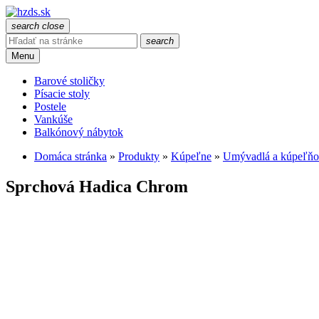
search
close
search
Menu
Barové stoličky
Písacie stoly
Postele
Vankúše
Balkónový nábytok
Domáca stránka
»
Produkty
»
Kúpeľne
»
Umývadlá a kúpeľňov
Sprchová Hadica Chrom