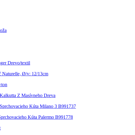
Koža
er Drevo/textil
 Naturelle, Ø/v: 12/13cm
wton
k Kalkutta Z Masívneho Dreva
Sprchovacieho Kúta Milano 3 B991737
Sprchovacieho Kúta Palermo B991778
t