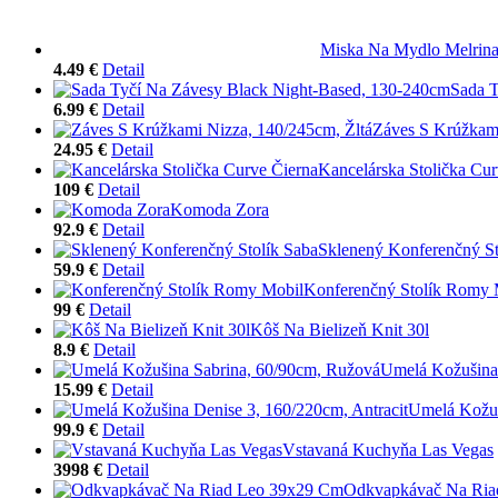
Miska Na Mydlo Melrina
4.49 €
Detail
Sada T
6.99 €
Detail
Záves S Krúžkami
24.95 €
Detail
Kancelárska Stolička Cur
109 €
Detail
Komoda Zora
92.9 €
Detail
Sklenený Konferenčný St
59.9 €
Detail
Konferenčný Stolík Romy 
99 €
Detail
Kôš Na Bielizeň Knit 30l
8.9 €
Detail
Umelá Kožušina
15.99 €
Detail
Umelá Kožuš
99.9 €
Detail
Vstavaná Kuchyňa Las Vegas
3998 €
Detail
Odkvapkávač Na Ria