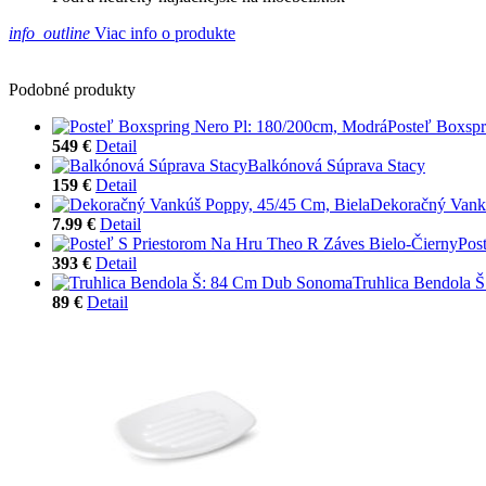
info_outline
Viac info o produkte
Podobné produkty
Posteľ Boxspr
549 €
Detail
Balkónová Súprava Stacy
159 €
Detail
Dekoračný Vankú
7.99 €
Detail
Pos
393 €
Detail
Truhlica Bendola
89 €
Detail