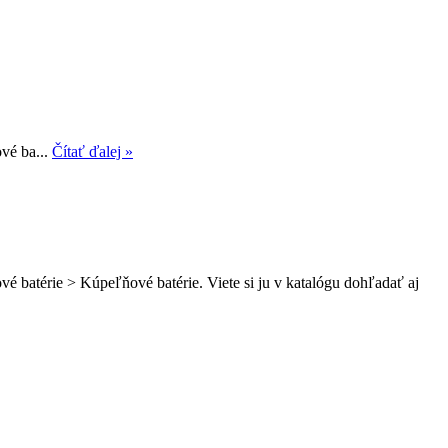
vé ba...
Čítať ďalej »
 batérie > Kúpeľňové batérie. Viete si ju v katalógu dohľadať aj