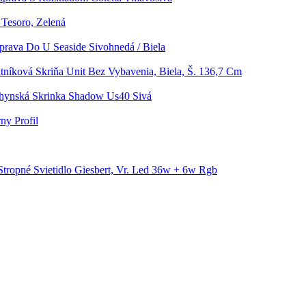
Tesoro, Zelená
prava Do U Seaside Sivohnedá / Biela
tníková Skriňa Unit Bez Vybavenia, Biela, Š. 136,7 Cm
hynská Skrinka Shadow Us40 Sivá
ny Profil
Stropné Svietidlo Giesbert, Vr. Led 36w + 6w Rgb