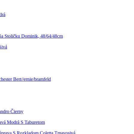
drá
a Stoličku Dominik, 48/64/48cm
Sivá
chester Bert//ernie/bramfeld
andro Čierny
avá Modrá S Taburetom
úprava S Rozkladom Coletta Tmavosivá