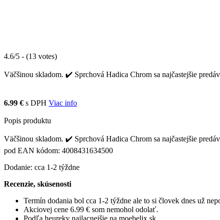
4.6/5 - (13 votes)
Väčšinou skladom. ✔️ Sprchová Hadica Chrom sa najčastejšie predáv
6.99 €
s DPH
Viac info
Popis produktu
Väčšinou skladom. ✔️ Sprchová Hadica Chrom sa najčastejšie predáva
pod EAN kódom: 4008431634500
Dodanie: cca 1-2 týždne
Recenzie, skúsenosti
Termín dodania bol cca 1-2 týždne ale to si človek dnes už ne
Akciovej cene 6.99 € som nemohol odolať.
Podľa heureky najlacnejšie na moebelix.sk