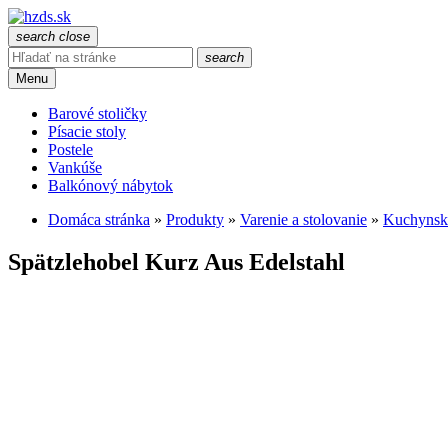
search
close
search
Menu
Barové stoličky
Písacie stoly
Postele
Vankúše
Balkónový nábytok
Domáca stránka
»
Produkty
»
Varenie a stolovanie
»
Kuchynsk
Spätzlehobel Kurz Aus Edelstahl