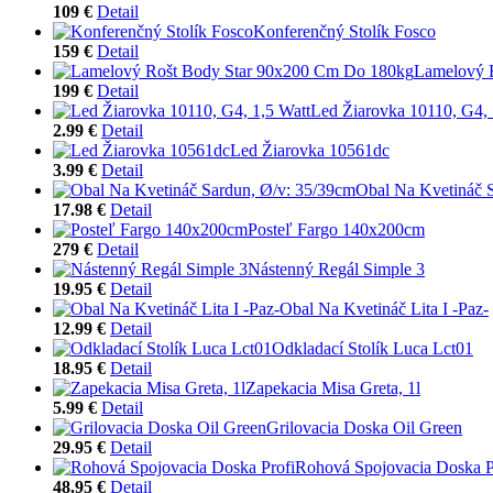
109 €
Detail
Konferenčný Stolík Fosco
159 €
Detail
Lamelový 
199 €
Detail
Led Žiarovka 10110, G4, 
2.99 €
Detail
Led Žiarovka 10561dc
3.99 €
Detail
Obal Na Kvetináč 
17.98 €
Detail
Posteľ Fargo 140x200cm
279 €
Detail
Nástenný Regál Simple 3
19.95 €
Detail
Obal Na Kvetináč Lita I -Paz-
12.99 €
Detail
Odkladací Stolík Luca Lct01
18.95 €
Detail
Zapekacia Misa Greta, 1l
5.99 €
Detail
Grilovacia Doska Oil Green
29.95 €
Detail
Rohová Spojovacia Doska P
48.95 €
Detail