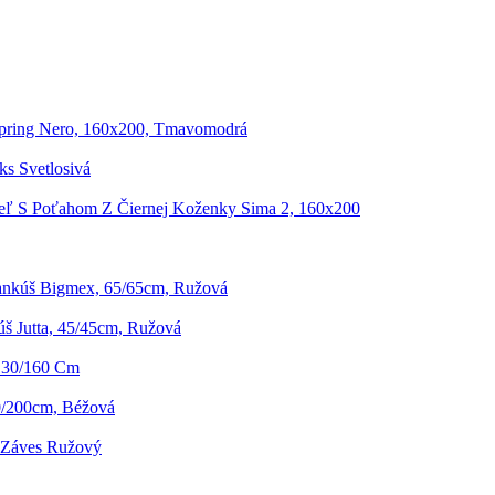
pring Nero, 160x200, Tmavomodrá
ks Svetlosivá
eľ S Poťahom Z Čiernej Koženky Sima 2, 160x200
nkúš Bigmex, 65/65cm, Ružová
š Jutta, 45/45cm, Ružová
 130/160 Cm
0/200cm, Béžová
i Záves Ružový