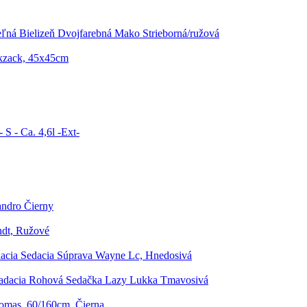
eľná Bielizeň Dvojfarebná Mako Strieborná/ružová
kzack, 45x45cm
 S - Ca. 4,6l -Ext-
andro Čierny
ndt, Ružové
acia Sedacia Súprava Wayne Lc, Hnedosivá
adacia Rohová Sedačka Lazy Lukka Tmavosivá
homas, 60/160cm, Čierna