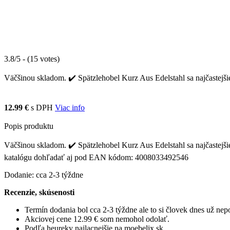
3.8/5 - (15 votes)
Väčšinou skladom. ✔️ Spätzlehobel Kurz Aus Edelstahl sa najčastejšie
12.99 €
s DPH
Viac info
Popis produktu
Väčšinou skladom. ✔️ Spätzlehobel Kurz Aus Edelstahl sa najčastejš
katalógu dohľadať aj pod EAN kódom: 4008033492546
Dodanie: cca 2-3 týždne
Recenzie, skúsenosti
Termín dodania bol cca 2-3 týždne ale to si človek dnes už ne
Akciovej cene 12.99 € som nemohol odolať.
Podľa heureky najlacnejšie na moebelix.sk