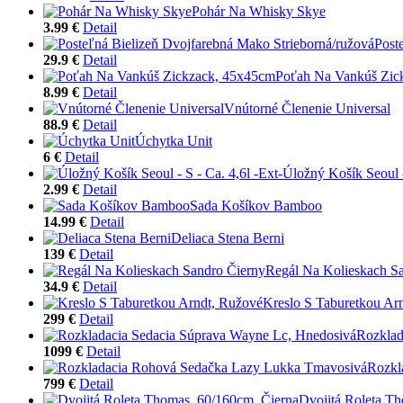
Pohár Na Whisky Skye
3.99 €
Detail
Post
29.9 €
Detail
Poťah Na Vankúš Zic
8.99 €
Detail
Vnútorné Členenie Universal
88.9 €
Detail
Úchytka Unit
6 €
Detail
Úložný Košík Seoul -
2.99 €
Detail
Sada Košíkov Bamboo
14.99 €
Detail
Deliaca Stena Berni
139 €
Detail
Regál Na Kolieskach S
34.9 €
Detail
Kreslo S Taburetkou Ar
299 €
Detail
Rozklad
1099 €
Detail
Rozkl
799 €
Detail
Dvojitá Roleta T