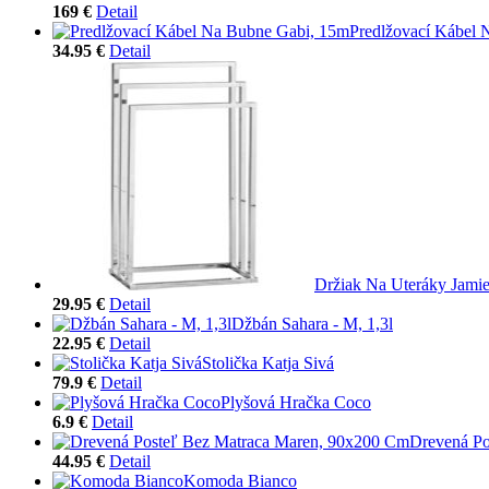
169 €
Detail
Predlžovací Kábel 
34.95 €
Detail
Držiak Na Uteráky Jamie
29.95 €
Detail
Džbán Sahara - M, 1,3l
22.95 €
Detail
Stolička Katja Sivá
79.9 €
Detail
Plyšová Hračka Coco
6.9 €
Detail
Drevená Po
44.95 €
Detail
Komoda Bianco