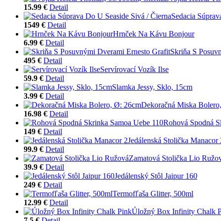
15.99 €
Detail
Sedacia Súprav
1549 €
Detail
Hrnček Na Kávu Bonjour
6.99 €
Detail
Skriňa S Posuvn
495 €
Detail
Servírovací Vozík Ilse
59.9 €
Detail
Slamka Jessy, Sklo, 15cm
3.99 €
Detail
Dekoračná Miska Bolero
16.98 €
Detail
Rohová Spodná S
149 €
Detail
Jedálenská Stolička Manacor 
99.9 €
Detail
Zamatová Stolička Lio Ružo
39.9 €
Detail
Jedálenský Stôl Jaipur 160
249 €
Detail
Termofľaša Glitter, 500ml
12.99 €
Detail
Úložný Box Infinity Chalk 
7.5 €
Detail