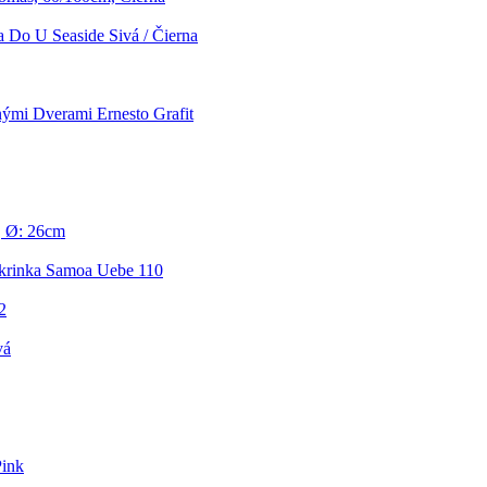
a Do U Seaside Sivá / Čierna
ými Dverami Ernesto Grafit
, Ø: 26cm
krinka Samoa Uebe 110
2
vá
Pink