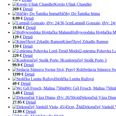
Kreslo Ušiak Chandler
269 €
Detail
Háčiky Do Šatníka Imma
8.99 €
Detail
Lampáš Gonzalo, Ø/v: 24
19.98 €
Detail
Hollywoodska Hojdačka M
129 €
Detail
Kúpeľňové Zrkadlo Ramon
159 €
Detail
2-miestna Pohovka L
229 €
Detail
Konferenčný Stolík Porto 3
99.9 €
Detail
Sedacia Súprava Sw
1199 €
Detail
Stolička Lunita Ružová
49 €
Detail
Wc Gél Frosch, Malina 750ml
3.49 €
Detail
Dekoračná Váza Dian
27.95 €
Detail
Dekoračný Vankúš V
12.99 €
Detail