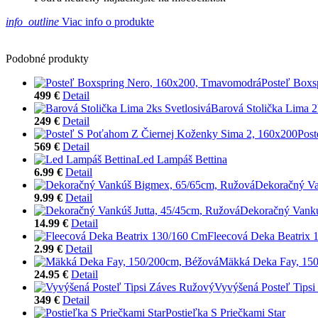
info_outline
Viac info o produkte
Podobné produkty
Posteľ Boxs
499 €
Detail
Barová Stolička Lima 2
249 €
Detail
Post
569 €
Detail
Led Lampáš Bettina
6.99 €
Detail
Dekoračný Va
9.99 €
Detail
Dekoračný Vankú
14.99 €
Detail
Fleecová Deka Beatrix
2.99 €
Detail
Mäkká Deka Fay, 15
24.95 €
Detail
Vyvýšená Posteľ Tips
349 €
Detail
Postieľka S Priečkami Star