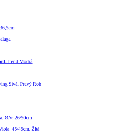
/36,5cm
alaga
ord-Trend Modrá
ing Sivá, Pravý Roh
a, Ø/v: 26/50cm
iola, 45/45cm, Žltá