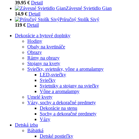
39.95 €
Detail
Závesné Svietidlo Gian
14.9 €
Detail
Príručný Stolík Sivý
119 €
Detail
Dekorácie a bytové doplnky
Hodiny
Obaly na kvetináče
Obrazy
Rámy na obrazy
Stojany na kvety
Sviečky, svietniky, vône a aromalampy
LED-sviečky
Sviečky
Svietniky a stojany na sviečky
Vône a aromalampy
Umelé kvety
Vázy, sochy a dekoračné predmety
Dekorácie na stenu
Sochy a dekoračné predmety
Vázy
Detská izba
Bábätká
Detské postieľky