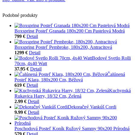
Podobné produkty
Boxspring Posteľ Granada 180x200 Cm Pastelová Modrá
799 €
Detail
Boxspring Posteľ Pembroke, 180x200, Antracitová
1299 €
Detail
Bodové Svetlo Rolli
70cm, 4x40 Watt
37.95 €
Detail
Čalúnená
Posteľ Klara, 180x200 Cm, Béžová
619 €
Detail
Kuchynská
Rukavica Harry, 18/32 Cm, Zelená
2.99 €
Detail
Dekoračný Vankúš Cordi
9.99 €
Detail
Poschodová Posteľ Koník Ružový Sammy 90x200 Prírodná
579 €
Detail