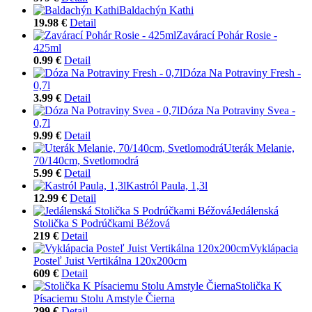
Baldachýn Kathi
19.98 €
Detail
Zavárací Pohár Rosie -
425ml
0.99 €
Detail
Dóza Na Potraviny Fresh -
0,7l
3.99 €
Detail
Dóza Na Potraviny Svea -
0,7l
9.99 €
Detail
Uterák Melanie,
70/140cm, Svetlomodrá
5.99 €
Detail
Kastról Paula, 1,3l
12.99 €
Detail
Jedálenská
Stolička S Podrúčkami Béžová
219 €
Detail
Vyklápacia
Posteľ Juist Vertikálna 120x200cm
609 €
Detail
Stolička K
Písaciemu Stolu Amstyle Čierna
299 €
Detail