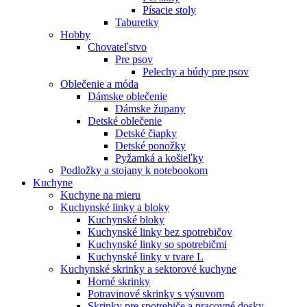
Písacie stoly
Taburetky
Hobby
Chovateľstvo
Pre psov
Pelechy a búdy pre psov
Oblečenie a móda
Dámske oblečenie
Dámske župany
Detské oblečenie
Detské čiapky
Detské ponožky
Pyžamká a košieľky
Podložky a stojany k notebookom
Kuchyne
Kuchyne na mieru
Kuchynské linky a bloky
Kuchynské bloky
Kuchynské linky bez spotrebičov
Kuchynské linky so spotrebičmi
Kuchynské linky v tvare L
Kuchynské skrinky a sektorové kuchyne
Horné skrinky
Potravinové skrinky s výsuvom
Skrinky pre spotrebiče a pracovné dosky