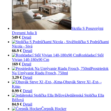
Skriňa S Posuvnými
Dverami Julia Ii
549 €
Detail
Stolička S Podrúčkami
Nicola - Sivá
66.9 €
Detail
Rozkladací Stôl
Vivian 140-180x90 Cm
169 €
Detail
Prostriedok
Na Umývanie Riadu Frosch, 750ml
3.29 €
Detail
Obuvák Steve Xl -Ext- -
Kma-
0.99 €
Detail
Jedálenská Stolička Ella
Béžová
84.9 €
Detail
Črepník Hocker