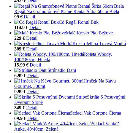
49.9 €
Detail
Regál Na Gramofónové Platne Rental Šírka 60cm Biela
99 €
Detail
Cd Regál Ronul Buk
114.9 €
Detail
Malé Kreslo Pia, Béžové
229 €
Detail
Kreslo Jellina Tmavá Modrá
309 €
Detail
Roleta Woody,
100/180cm, Hnedá
15.99 €
Detail
Strúhadlo Dani
6.99 €
Detail
Hrnček Na Kávu
Gourmet, 300ml
9.99 €
Detail
Skriňa S Posuvnými
Dverami Stripe
349 €
Detail
Sedací Vak Cortona Čierna
69.9 €
Detail
Sedací Vankúš
Anke, 40/40cm, Zelená