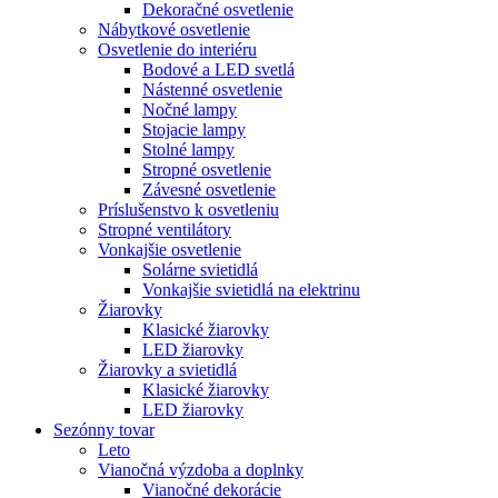
Dekoračné osvetlenie
Nábytkové osvetlenie
Osvetlenie do interiéru
Bodové a LED svetlá
Nástenné osvetlenie
Nočné lampy
Stojacie lampy
Stolné lampy
Stropné osvetlenie
Závesné osvetlenie
Príslušenstvo k osvetleniu
Stropné ventilátory
Vonkajšie osvetlenie
Solárne svietidlá
Vonkajšie svietidlá na elektrinu
Žiarovky
Klasické žiarovky
LED žiarovky
Žiarovky a svietidlá
Klasické žiarovky
LED žiarovky
Sezónny tovar
Leto
Vianočná výzdoba a doplnky
Vianočné dekorácie