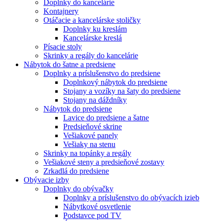
Doplnky do kancelárie
Kontajnery
Otáčacie a kancelárske stoličky
Doplnky ku kreslám
Kancelárske kreslá
Písacie stoly
Skrinky a regály do kancelárie
Nábytok do šatne a predsiene
Doplnky a príslušenstvo do predsiene
Doplnkový nábytok do predsiene
Stojany a vozíky na šaty do predsiene
Stojany na dáždníky
Nábytok do predsiene
Lavice do predsiene a šatne
Predsieňové skrine
Vešiakové panely
Vešiaky na stenu
Skrinky na topánky a regály
Vešiakové steny a predsieňové zostavy
Zrkadlá do predsiene
Obývacie izby
Doplnky do obývačky
Doplnky a príslušenstvo do obývacích izieb
Nábytkové osvetlenie
Podstavce pod TV