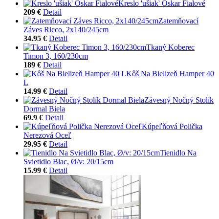
Kreslo 'ušiak' Oskar Fialové
209 €
Detail
Zatemňovací
Záves Ricco, 2x140/245cm
34.95 €
Detail
Tkaný Koberec
Timon 3, 160/230cm
189 €
Detail
Kôš Na Bielizeň Hamper 40
L
14.99 €
Detail
Závesný Nočný Stolík
Dormal Biela
69.9 €
Detail
Kúpeľňová Polička
Nerezová Oceľ
29.95 €
Detail
Tienidlo Na
Svietidlo Blac, Ø/v: 20/15cm
15.99 €
Detail