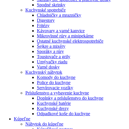
Spodné skrinky
Kuchynské spotrebiče
Chladničky a mrazničky
Digestory
Fritézy
Kávovary a varné kanvice
Mikrovlnné rúry a minipekárne
Ostatné kuchynské elektrospotrebiče
Šejkre a mixéry
Sporáky a rúry
Toustovače a grily
Umývačky riadu
Varné dosky
Kuchynský nábytok
Komody do kuchyne
Police do kuchyne
Servírovacie vozíky
Príslušenstvo a vybavenie kuchyne
Doplnky a príslušenstvo do kuchyne
Kuchynské batérie
Kuchynské drezy
Odpadkové koše do kuchyne
Kúpeľne
Nábytok do kúpeľne