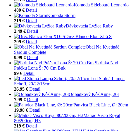
Komoda Sideboard Leonardo
489 €
Detail
Komoda Storm
219 €
Detail
Dávkovacia Lyžica Ruby
2.49 €
Detail
Drez Blanco Elon Xl 6 S
299 €
Detail
Obal Na Kvetináč
Sardun Complete
9.99 €
Detail
Skrinka Nad
Práčku Lona Š: 70 Cm Buk
99 €
Detail
Led Stolná Lampa
Schofi, 20/22/15cm
26.95 €
Detail
Odpadkový Kôš Anne, 20l
7.99 €
Detail
Panvica Black Line, Ø: 20cm
19.98 €
Detail
Matrac Visco Royal
80/200cm, H3
219 €
Detail