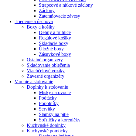
Strapcové a nitkové záclony
Záclony
Zatemňovacie závesy
Triedenie a úschova
Boxy a košíky
Debny a truhlice
Regálové košíky
Skladacie boxy
Úložné boxy
Zásuvkové boxy
Ostatné organizéry
Skladovanie oblečenia
Viacúčelové vozíky
Závesné organizéry
Varenie a stolovanie
Doplnky k stolovaniu
Misky na ovocie
Podtácky
Popolníky
Servítky
Slamky na pitie
Soľničky a koreničky
Kuchynské doplnky
Kuchynské pomôcky