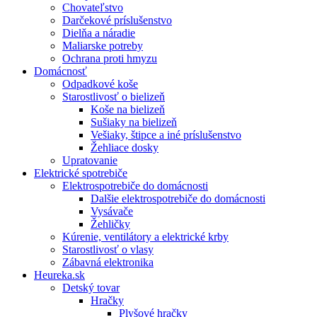
Chovateľstvo
Darčekové príslušenstvo
Dielňa a náradie
Maliarske potreby
Ochrana proti hmyzu
Domácnosť
Odpadkové koše
Starostlivosť o bielizeň
Koše na bielizeň
Sušiaky na bielizeň
Vešiaky, štipce a iné príslušenstvo
Žehliace dosky
Upratovanie
Elektrické spotrebiče
Elektrospotrebiče do domácnosti
Dalšie elektrospotrebiče do domácnosti
Vysávače
Žehličky
Kúrenie, ventilátory a elektrické krby
Starostlivosť o vlasy
Zábavná elektronika
Heureka.sk
Detský tovar
Hračky
Plyšové hračky