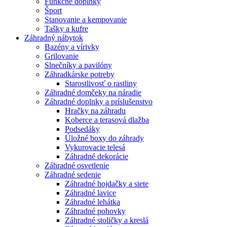
Funkčné doplnky
Šport
Stanovanie a kempovanie
Tašky a kufre
Záhradný nábytok
Bazény a vírivky
Grilovanie
Slnečníky a pavilóny
Záhradkárske potreby
Starostlivosť o rastliny
Záhradné domčeky na náradie
Záhradné doplnky a príslušenstvo
Hračky na záhradu
Koberce a terasová dlažba
Podsedáky
Úložné boxy do záhrady
Vykurovacie telesá
Záhradné dekorácie
Záhradné osvetlenie
Záhradné sedenie
Záhradné hojdačky a siete
Záhradné lavice
Záhradné lehátka
Záhradné pohovky
Záhradné stoličky a kreslá