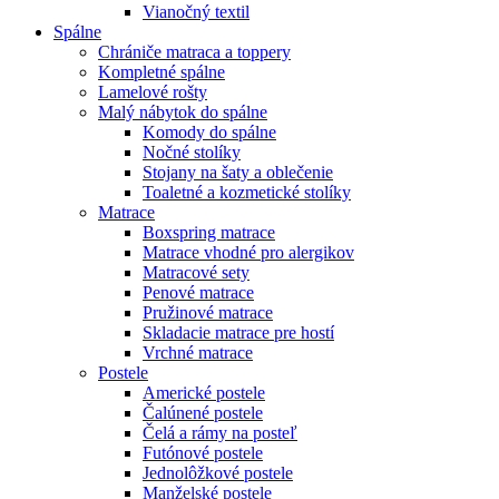
Vianočný textil
Spálne
Chrániče matraca a toppery
Kompletné spálne
Lamelové rošty
Malý nábytok do spálne
Komody do spálne
Nočné stolíky
Stojany na šaty a oblečenie
Toaletné a kozmetické stolíky
Matrace
Boxspring matrace
Matrace vhodné pro alergikov
Matracové sety
Penové matrace
Pružinové matrace
Skladacie matrace pre hostí
Vrchné matrace
Postele
Americké postele
Čalúnené postele
Čelá a rámy na posteľ
Futónové postele
Jednolôžkové postele
Manželské postele