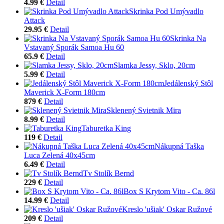
4.99 €
Detail
Skrinka Pod Umývadlo
Attack
29.95 €
Detail
Skrinka Na
Vstavaný Sporák Samoa Hu 60
65.9 €
Detail
Slamka Jessy, Sklo, 20cm
5.99 €
Detail
Jedálenský Stôl
Maverick X-Form 180cm
879 €
Detail
Sklenený Svietnik Mira
8.99 €
Detail
Taburetka King
119 €
Detail
Nákupná Taška
Luca Zelená 40x45cm
6.49 €
Detail
Tv Stolík Bernd
229 €
Detail
Box S Krytom Vito - Ca. 86l
14.99 €
Detail
Kreslo 'ušiak' Oskar Ružové
209 €
Detail