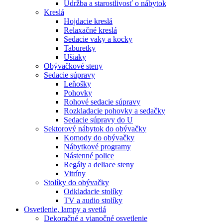
Údržba a starostlivosť o nábytok
Kreslá
Hojdacie kreslá
Relaxačné kreslá
Sedacie vaky a kocky
Taburetky
Ušiaky
Obývačkové steny
Sedacie súpravy
Leňošky
Pohovky
Rohové sedacie súpravy
Rozkladacie pohovky a sedačky
Sedacie súpravy do U
Sektorový nábytok do obývačky
Komody do obývačky
Nábytkové programy
Nástenné police
Regály a deliace steny
Vitríny
Stolíky do obývačky
Odkladacie stolíky
TV a audio stolíky
Osvetlenie, lampy a svetlá
Dekoračné a vianočné osvetlenie