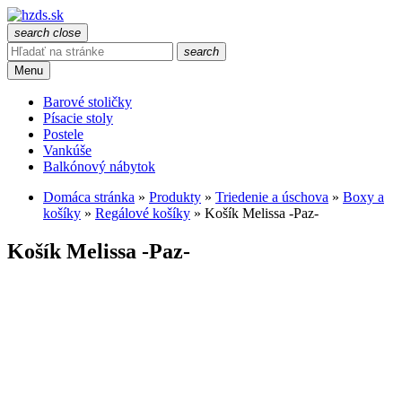
search
close
search
Menu
Barové stoličky
Písacie stoly
Postele
Vankúše
Balkónový nábytok
Domáca stránka
»
Produkty
»
Triedenie a úschova
»
Boxy a
košíky
»
Regálové košíky
»
Košík Melissa -Paz-
Košík Melissa -Paz-