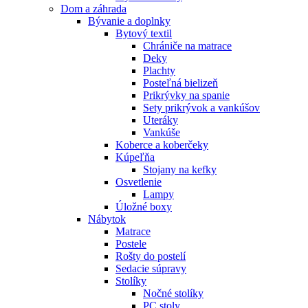
Dom a záhrada
Bývanie a doplnky
Bytový textil
Chrániče na matrace
Deky
Plachty
Posteľná bielizeň
Prikrývky na spanie
Sety prikrývok a vankúšov
Uteráky
Vankúše
Koberce a koberčeky
Kúpeľňa
Stojany na kefky
Osvetlenie
Lampy
Úložné boxy
Nábytok
Matrace
Postele
Rošty do postelí
Sedacie súpravy
Stolíky
Nočné stolíky
PC stoly