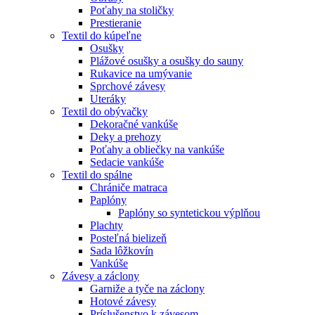
Poťahy na stoličky
Prestieranie
Textil do kúpeľne
Osušky
Plážové osušky a osušky do sauny
Rukavice na umývanie
Sprchové závesy
Uteráky
Textil do obývačky
Dekoračné vankúše
Deky a prehozy
Poťahy a obliečky na vankúše
Sedacie vankúše
Textil do spálne
Chrániče matraca
Paplóny
Paplóny so syntetickou výplňou
Plachty
Posteľná bielizeň
Sada lôžkovín
Vankúše
Závesy a záclony
Garniže a tyče na záclony
Hotové závesy
Príslušenstvo k závesom