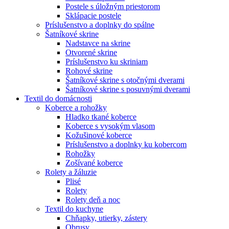
Postele s úložným priestorom
Sklápacie postele
Príslušenstvo a doplnky do spálne
Šatníkové skrine
Nadstavce na skrine
Otvorené skrine
Príslušenstvo ku skriniam
Rohové skrine
Šatníkové skrine s otočnými dverami
Šatníkové skrine s posuvnými dverami
Textil do domácnosti
Koberce a rohožky
Hladko tkané koberce
Koberce s vysokým vlasom
Kožušinové koberce
Príslušenstvo a doplnky ku kobercom
Rohožky
Zošívané koberce
Rolety a žáluzie
Plisé
Rolety
Rolety deň a noc
Textil do kuchyne
Chňapky, utierky, zástery
Obrusy