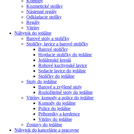
Komody
Kozmetické stolíky
Nástenné regály
Odkladacie stolíky
Regály
Vitríny
Nábytok do jedálne
Barové stoly a stoličky
Stoličky, lavice a barové stoličky
Barové stoličky
Hojdacie stoličky do jedálne
Jedálenské kreslá
Rohové kuchynské lavice
Sedacie lavice do jedálne
Stoličky do jedálne
Stoly do jedálne
Barové a zvýšené stoly
Rozložitelné stoly do jedálne
Vitríny, komody a police do jedálne
Komody do jedálne
Police do jedálne
Príborníky a kredence
Vitríny do jedálne
Zostavy do jedálne
Nábytok do kancelárie a pracovne