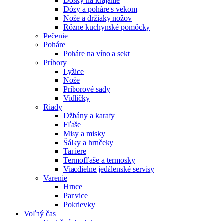
Dosky na krájanie
Dózy a poháre s vekom
Nože a držiaky nožov
Rôzne kuchynské pomôcky
Pečenie
Poháre
Poháre na víno a sekt
Príbory
Lyžice
Nože
Príborové sady
Vidličky
Riady
Džbány a karafy
Fľaše
Misy a misky
Šálky a hrnčeky
Taniere
Termofľaše a termosky
Viacdielne jedálenské servisy
Varenie
Hrnce
Panvice
Pokrievky
Voľný čas