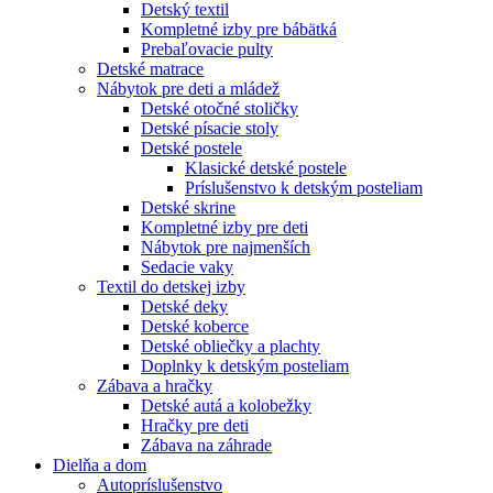
Detský textil
Kompletné izby pre bábätká
Prebaľovacie pulty
Detské matrace
Nábytok pre deti a mládež
Detské otočné stoličky
Detské písacie stoly
Detské postele
Klasické detské postele
Príslušenstvo k detským posteliam
Detské skrine
Kompletné izby pre deti
Nábytok pre najmenších
Sedacie vaky
Textil do detskej izby
Detské deky
Detské koberce
Detské obliečky a plachty
Doplnky k detským posteliam
Zábava a hračky
Detské autá a kolobežky
Hračky pre deti
Zábava na záhrade
Dielňa a dom
Autopríslušenstvo