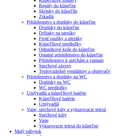
Kúpeľňové zostavy
Regály do kúpeľne
Skrinky do kúpeľňe
Zrkadlá
Príslušenstvo a doplnky do kúpeľne
Doplnky do kúpeľne
Držiaky na uteráky
Froté osušky a uteráky
Kúpeľňové predložky
Odpadkové koše do kúpeľne
Ostatné príslušenstvo do kúpeľne
Príslušenstvo k sprchám a vaniam
Sprchové závesy
Teplovzdušné ventilátory a ohrievače
Príslušenstvo a doplnky na WC
Doplnky na WC
WC predložky
Umývadlá a kúpeľňové batérie
Kúpeľňové batérie
Umývadlá
Vane, sprchové kúty a vykurovacie telesá
Sprchové kúty
Vane
Vykurovacie telesá do kúpeľne
Malý nábytok