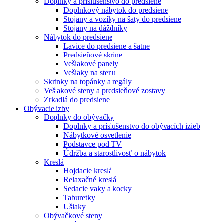
Doplnky a príslušenstvo do predsiene
Doplnkový nábytok do predsiene
Stojany a vozíky na šaty do predsiene
Stojany na dáždníky
Nábytok do predsiene
Lavice do predsiene a šatne
Predsieňové skrine
Vešiakové panely
Vešiaky na stenu
Skrinky na topánky a regály
Vešiakové steny a predsieňové zostavy
Zrkadlá do predsiene
Obývacie izby
Doplnky do obývačky
Doplnky a príslušenstvo do obývacích izieb
Nábytkové osvetlenie
Podstavce pod TV
Údržba a starostlivosť o nábytok
Kreslá
Hojdacie kreslá
Relaxačné kreslá
Sedacie vaky a kocky
Taburetky
Ušiaky
Obývačkové steny