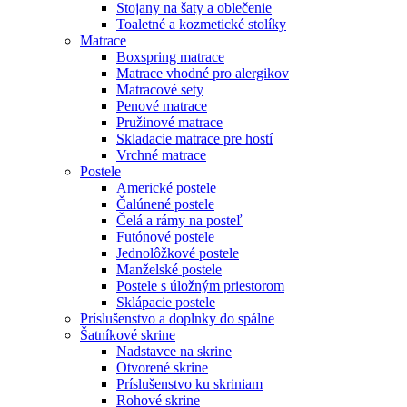
Stojany na šaty a oblečenie
Toaletné a kozmetické stolíky
Matrace
Boxspring matrace
Matrace vhodné pro alergikov
Matracové sety
Penové matrace
Pružinové matrace
Skladacie matrace pre hostí
Vrchné matrace
Postele
Americké postele
Čalúnené postele
Čelá a rámy na posteľ
Futónové postele
Jednolôžkové postele
Manželské postele
Postele s úložným priestorom
Sklápacie postele
Príslušenstvo a doplnky do spálne
Šatníkové skrine
Nadstavce na skrine
Otvorené skrine
Príslušenstvo ku skriniam
Rohové skrine