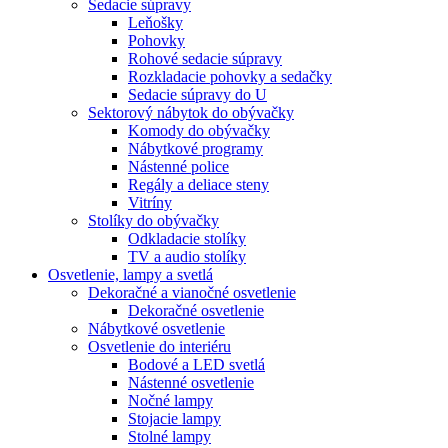
Sedacie súpravy
Leňošky
Pohovky
Rohové sedacie súpravy
Rozkladacie pohovky a sedačky
Sedacie súpravy do U
Sektorový nábytok do obývačky
Komody do obývačky
Nábytkové programy
Nástenné police
Regály a deliace steny
Vitríny
Stolíky do obývačky
Odkladacie stolíky
TV a audio stolíky
Osvetlenie, lampy a svetlá
Dekoračné a vianočné osvetlenie
Dekoračné osvetlenie
Nábytkové osvetlenie
Osvetlenie do interiéru
Bodové a LED svetlá
Nástenné osvetlenie
Nočné lampy
Stojacie lampy
Stolné lampy