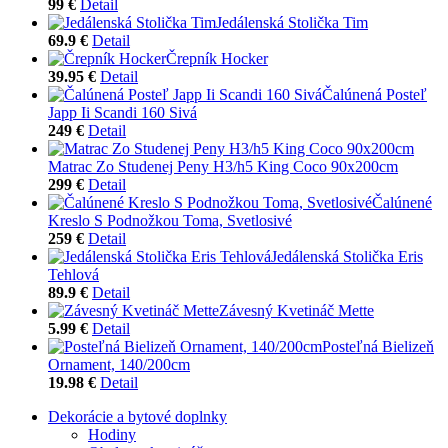
99 €
Detail
Jedálenská Stolička Tim
69.9 €
Detail
Črepník Hocker
39.95 €
Detail
Čalúnená Posteľ
Japp Ii Scandi 160 Sivá
249 €
Detail
Matrac Zo Studenej Peny H3/h5 King Coco 90x200cm
299 €
Detail
Čalúnené
Kreslo S Podnožkou Toma, Svetlosivé
259 €
Detail
Jedálenská Stolička Eris
Tehlová
89.9 €
Detail
Závesný Kvetináč Mette
5.99 €
Detail
Posteľná Bielizeň
Ornament, 140/200cm
19.98 €
Detail
Dekorácie a bytové doplnky
Hodiny