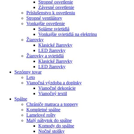
Stropné osvetlenie
Závesné osvetlenie
Príslušenstvo k osvetleniu
Stropné ventilátory
Vonkajšie osvetlenie
Solárne svietidlá
Vonkajšie svietidlá na elektrinu
Žiarovky
Klasické žiarovky
LED žiarovky
Žiarovky a svietidlá
Klasické žiarovky
LED žiarovky
Sezónny tovar
Leto
Vianočná výzdoba a doplnky
Vianočné dekorácie
Vianočný textil
Spálne
Chrániče matraca a toppery
Kompletné spálne
Lamelové rošty
Malý nábytok do spálne
Komody do spálne
Nočné stolíky