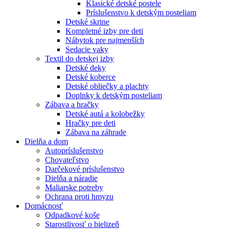
Klasické detské postele
Príslušenstvo k detským posteliam
Detské skrine
Kompletné izby pre deti
Nábytok pre najmenších
Sedacie vaky
Textil do detskej izby
Detské deky
Detské koberce
Detské obliečky a plachty
Doplnky k detským posteliam
Zábava a hračky
Detské autá a kolobežky
Hračky pre deti
Zábava na záhrade
Dielňa a dom
Autopríslušenstvo
Chovateľstvo
Darčekové príslušenstvo
Dielňa a náradie
Maliarske potreby
Ochrana proti hmyzu
Domácnosť
Odpadkové koše
Starostlivosť o bielizeň