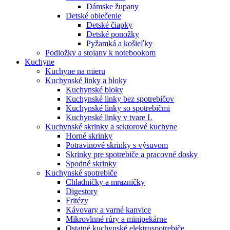
Dámske župany
Detské oblečenie
Detské čiapky
Detské ponožky
Pyžamká a košieľky
Podložky a stojany k notebookom
Kuchyne
Kuchyne na mieru
Kuchynské linky a bloky
Kuchynské bloky
Kuchynské linky bez spotrebičov
Kuchynské linky so spotrebičmi
Kuchynské linky v tvare L
Kuchynské skrinky a sektorové kuchyne
Horné skrinky
Potravinové skrinky s výsuvom
Skrinky pre spotrebiče a pracovné dosky
Spodné skrinky
Kuchynské spotrebiče
Chladničky a mrazničky
Digestory
Fritézy
Kávovary a varné kanvice
Mikrovlnné rúry a minipekárne
Ostatné kuchynské elektrospotrebiče