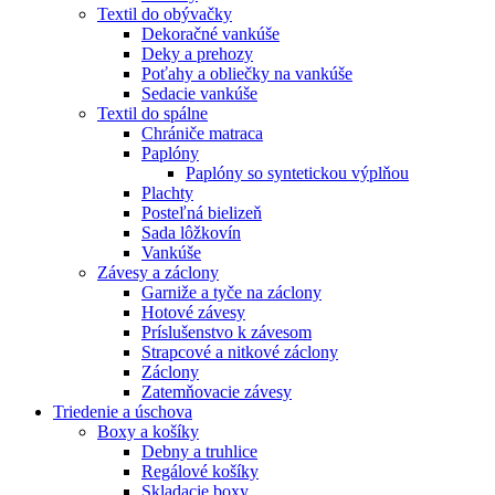
Textil do obývačky
Dekoračné vankúše
Deky a prehozy
Poťahy a obliečky na vankúše
Sedacie vankúše
Textil do spálne
Chrániče matraca
Paplóny
Paplóny so syntetickou výplňou
Plachty
Posteľná bielizeň
Sada lôžkovín
Vankúše
Závesy a záclony
Garniže a tyče na záclony
Hotové závesy
Príslušenstvo k závesom
Strapcové a nitkové záclony
Záclony
Zatemňovacie závesy
Triedenie a úschova
Boxy a košíky
Debny a truhlice
Regálové košíky
Skladacie boxy