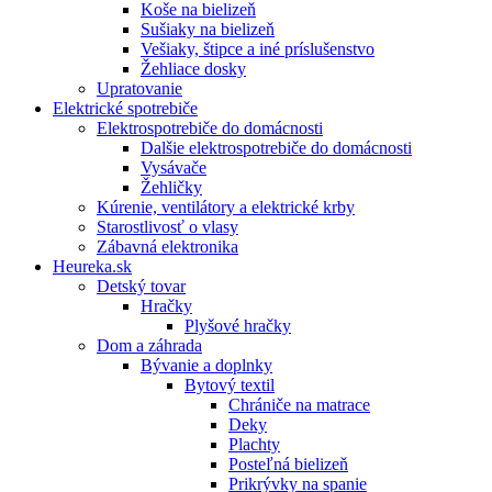
Koše na bielizeň
Sušiaky na bielizeň
Vešiaky, štipce a iné príslušenstvo
Žehliace dosky
Upratovanie
Elektrické spotrebiče
Elektrospotrebiče do domácnosti
Dalšie elektrospotrebiče do domácnosti
Vysávače
Žehličky
Kúrenie, ventilátory a elektrické krby
Starostlivosť o vlasy
Zábavná elektronika
Heureka.sk
Detský tovar
Hračky
Plyšové hračky
Dom a záhrada
Bývanie a doplnky
Bytový textil
Chrániče na matrace
Deky
Plachty
Posteľná bielizeň
Prikrývky na spanie