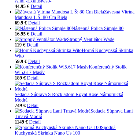
Anni -Exklusiv/sb-
44.95 €
Detail
Závesná Vitrína
Mandosa L Š: 80 Cm Biela
69.9 €
Detail
Nástenná Polica Simple 80
16.95 €
Detail
Stropný Ventilátor Wade
119 €
Detail
Horná Kuchynská Skrinka
Wito
59.9 €
Detail
Konferenčný Stolík
Wl5.617 Masív
189 €
Detail
Sedacia Súprava S Rozkladom Royal Rose Námornická
Modrá
749 €
Detail
Sedacia Súprava Lani
Tmavá Modrá
1149 €
Detail
Spodná
Kuchynská Skrinka Nano Us 100