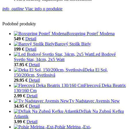
info_outline
Viac info o produkte
Podobné produkty
Boxspring Posteľ Modena
549 €
Detail
Barový Stolík Biely
199 €
Detail
Led Bodové
Svetlo Star, 34cm, 2x5 Watt
37.95 €
Detail
Deka El Sol,
150/200cm, Svetlosivá
29.95 €
Detail
Fleecová Deka Beatrix
130/160 Cm
2.99 €
Detail
Tv Nadstavec Avensis New
34.95 €
Detail
Držiak Na Zubnú Kefku
Atlantik
3.99 €
Detail
Pohár Melrina -Ext-