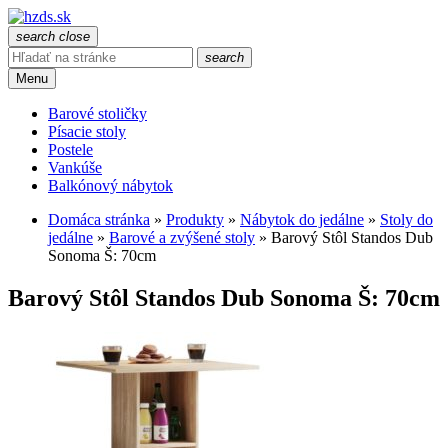
search
close
search
Menu
Barové stoličky
Písacie stoly
Postele
Vankúše
Balkónový nábytok
Domáca stránka
»
Produkty
»
Nábytok do jedálne
»
Stoly do
jedálne
»
Barové a zvýšené stoly
»
Barový Stôl Standos Dub
Sonoma Š: 70cm
Barový Stôl Standos Dub Sonoma Š: 70cm