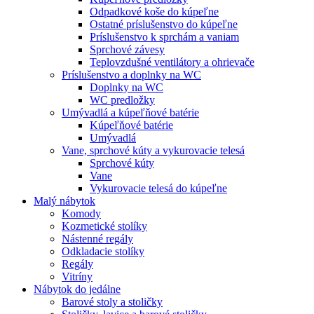
Odpadkové koše do kúpeľne
Ostatné príslušenstvo do kúpeľne
Príslušenstvo k sprchám a vaniam
Sprchové závesy
Teplovzdušné ventilátory a ohrievače
Príslušenstvo a doplnky na WC
Doplnky na WC
WC predložky
Umývadlá a kúpeľňové batérie
Kúpeľňové batérie
Umývadlá
Vane, sprchové kúty a vykurovacie telesá
Sprchové kúty
Vane
Vykurovacie telesá do kúpeľne
Malý nábytok
Komody
Kozmetické stolíky
Nástenné regály
Odkladacie stolíky
Regály
Vitríny
Nábytok do jedálne
Barové stoly a stoličky