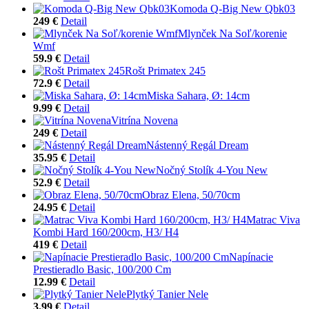
Komoda Q-Big New Qbk03
249 €
Detail
Mlynček Na Soľ/korenie
Wmf
59.9 €
Detail
Rošt Primatex 245
72.9 €
Detail
Miska Sahara, Ø: 14cm
9.99 €
Detail
Vitrína Novena
249 €
Detail
Nástenný Regál Dream
35.95 €
Detail
Nočný Stolík 4-You New
52.9 €
Detail
Obraz Elena, 50/70cm
24.95 €
Detail
Matrac Viva
Kombi Hard 160/200cm, H3/ H4
419 €
Detail
Napínacie
Prestieradlo Basic, 100/200 Cm
12.99 €
Detail
Plytký Tanier Nele
3.99 €
Detail