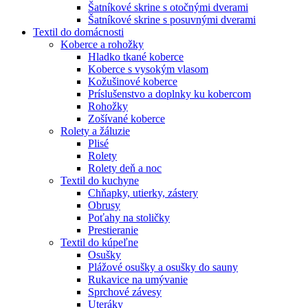
Šatníkové skrine s otočnými dverami
Šatníkové skrine s posuvnými dverami
Textil do domácnosti
Koberce a rohožky
Hladko tkané koberce
Koberce s vysokým vlasom
Kožušinové koberce
Príslušenstvo a doplnky ku kobercom
Rohožky
Zošívané koberce
Rolety a žáluzie
Plisé
Rolety
Rolety deň a noc
Textil do kuchyne
Chňapky, utierky, zástery
Obrusy
Poťahy na stoličky
Prestieranie
Textil do kúpeľne
Osušky
Plážové osušky a osušky do sauny
Rukavice na umývanie
Sprchové závesy
Uteráky