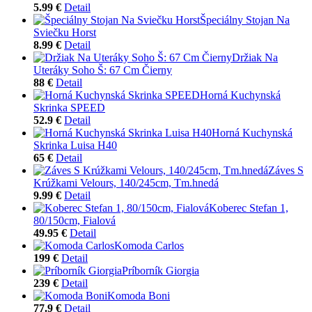
5.99 €
Detail
Špeciálny Stojan Na
Sviečku Horst
8.99 €
Detail
Držiak Na
Uteráky Soho Š: 67 Cm Čierny
88 €
Detail
Horná Kuchynská
Skrinka SPEED
52.9 €
Detail
Horná Kuchynská
Skrinka Luisa H40
65 €
Detail
Záves S
Krúžkami Velours, 140/245cm, Tm.hnedá
9.99 €
Detail
Koberec Stefan 1,
80/150cm, Fialová
49.95 €
Detail
Komoda Carlos
199 €
Detail
Príborník Giorgia
239 €
Detail
Komoda Boni
77.9 €
Detail