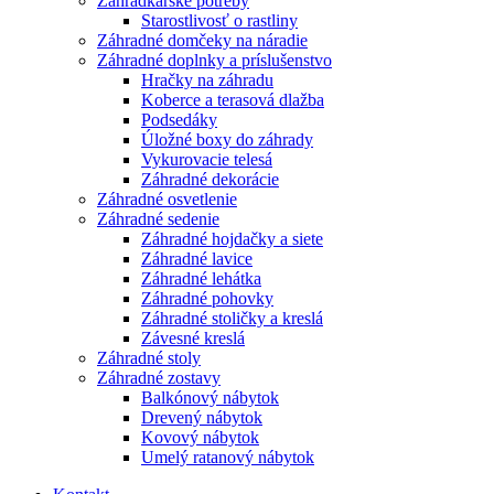
Záhradkárske potreby
Starostlivosť o rastliny
Záhradné domčeky na náradie
Záhradné doplnky a príslušenstvo
Hračky na záhradu
Koberce a terasová dlažba
Podsedáky
Úložné boxy do záhrady
Vykurovacie telesá
Záhradné dekorácie
Záhradné osvetlenie
Záhradné sedenie
Záhradné hojdačky a siete
Záhradné lavice
Záhradné lehátka
Záhradné pohovky
Záhradné stoličky a kreslá
Závesné kreslá
Záhradné stoly
Záhradné zostavy
Balkónový nábytok
Drevený nábytok
Kovový nábytok
Umelý ratanový nábytok