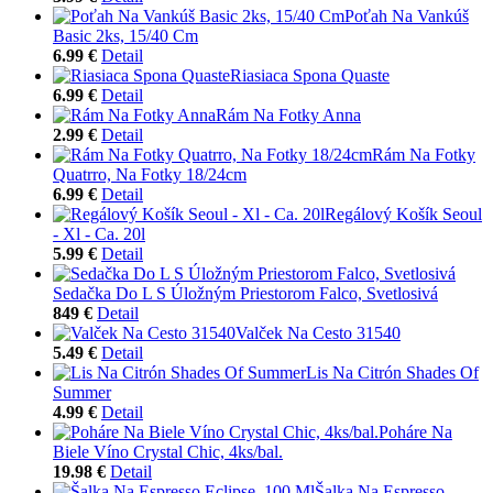
Poťah Na Vankúš
Basic 2ks, 15/40 Cm
6.99 €
Detail
Riasiaca Spona Quaste
6.99 €
Detail
Rám Na Fotky Anna
2.99 €
Detail
Rám Na Fotky
Quatrro, Na Fotky 18/24cm
6.99 €
Detail
Regálový Košík Seoul
- Xl - Ca. 20l
5.99 €
Detail
Sedačka Do L S Úložným Priestorom Falco, Svetlosivá
849 €
Detail
Valček Na Cesto 31540
5.49 €
Detail
Lis Na Citrón Shades Of
Summer
4.99 €
Detail
Poháre Na
Biele Víno Crystal Chic, 4ks/bal.
19.98 €
Detail
Šalka Na Espresso