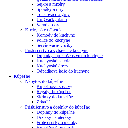
Šejkre a mixéry
Sporáky a rúry
Toustovače a grily
Umývačky riadu
Varné dosky
Kuchynský nábytok
Komody do kuchyne
Police do kuchyne
Servírovacie vozíky
Príslušenstvo a vybavenie kuchyne
Doplnky a príslušenstvo do kuchyne
Kuchynské batérie
Kuchynské drezy
Odpadkové koše do kuchyne
Kúpeľne
Nábytok do kúpeľne
Kúpeľňové zostavy
Regály do kúpeľne
Skrinky do kúpeľňe
Zrkadlá
Príslušenstvo a doplnky do kúpeľne
Doplnky do kúpeľne
Držiaky na uteráky
Froté osušky a uteráky
Kúpeľňové predložky