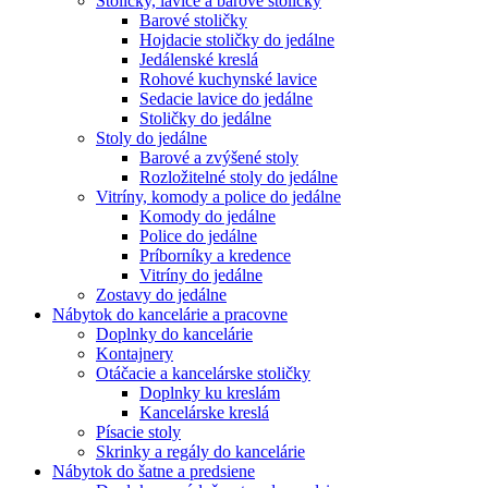
Stoličky, lavice a barové stoličky
Barové stoličky
Hojdacie stoličky do jedálne
Jedálenské kreslá
Rohové kuchynské lavice
Sedacie lavice do jedálne
Stoličky do jedálne
Stoly do jedálne
Barové a zvýšené stoly
Rozložitelné stoly do jedálne
Vitríny, komody a police do jedálne
Komody do jedálne
Police do jedálne
Príborníky a kredence
Vitríny do jedálne
Zostavy do jedálne
Nábytok do kancelárie a pracovne
Doplnky do kancelárie
Kontajnery
Otáčacie a kancelárske stoličky
Doplnky ku kreslám
Kancelárske kreslá
Písacie stoly
Skrinky a regály do kancelárie
Nábytok do šatne a predsiene