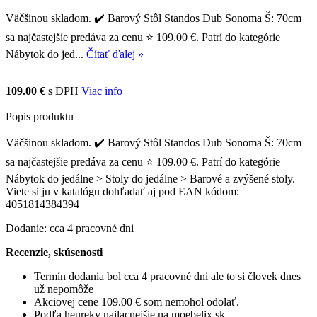
Väčšinou skladom. ✔️ Barový Stôl Standos Dub Sonoma Š: 70cm
sa najčastejšie predáva za cenu ⭐ 109.00 €. Patrí do kategórie
Nábytok do jed...
Čítať ďalej »
109.00 €
s DPH
Viac info
Popis produktu
Väčšinou skladom. ✔️ Barový Stôl Standos Dub Sonoma Š: 70cm
sa najčastejšie predáva za cenu ⭐ 109.00 €. Patrí do kategórie
Nábytok do jedálne > Stoly do jedálne > Barové a zvýšené stoly.
Viete si ju v katalógu dohľadať aj pod EAN kódom:
4051814384394
Dodanie: cca 4 pracovné dni
Recenzie, skúsenosti
Termín dodania bol cca 4 pracovné dni ale to si človek dnes
už nepomôže
Akciovej cene 109.00 € som nemohol odolať.
Podľa heureky najlacnejšie na moebelix.sk