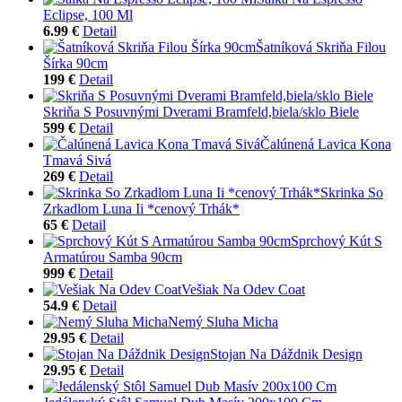
Eclipse, 100 Ml
6.99 €
Detail
Šatníková Skriňa Filou
Šírka 90cm
199 €
Detail
Skriňa S Posuvnými Dverami Bramfeld,biela/sklo Biele
599 €
Detail
Čalúnená Lavica Kona
Tmavá Sivá
269 €
Detail
Skrinka So
Zrkadlom Luna Ii *cenový Trhák*
65 €
Detail
Sprchový Kút S
Armatúrou Samba 90cm
999 €
Detail
Vešiak Na Odev Coat
54.9 €
Detail
Nemý Sluha Micha
29.95 €
Detail
Stojan Na Dáždnik Design
29.95 €
Detail