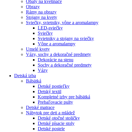
Obaly na kvetináče
Obrazy
Rámy na obrazy
Stojany na kvety
Sviečky, svietniky, vône a aromalampy
LED-sviečky
Sviečky
Svietniky a stojany na sviečky
Vône a aromalampy
Umelé kvety
Vázy, sochy a dekoračné predmety
Dekorácie na stenu
Sochy a dekoračné predmety
Vázy
Detská izba
Bábätká
Detské postieľky
Detský textil
Kompletné izby pre bábätká
Prebaľovacie pulty
Detské matrace
Nábytok pre deti a mládež
Detské otočné stoličky
Detské písacie stoly
Detské postele