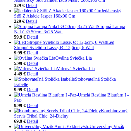
Jedálenský Stôl Samuel Dub Masív 200x100 Cm
329 €
Detail
Jedálenský
Stôl Z Akácie Jasper 160x90 Cm
229 €
Detail
Stropná Lampa
Nala1 Ø 50cm, 3x25 Watt
59.9 €
Detail
Led
Stropné Svietidlo Lasse, Ø: 12,6cm, 6 Watt
9.99 €
Detail
Oválna Sviečka Lia
5.99 €
Detail
Valcová Sviečka Lia
4.49 €
Detail
Stohovateľná Stolička
Isabelle
9.99 €
Detail
Umelá Rastlina Blaufarn I -
Paz-
9.99 €
Detail
Kombinovaný
Servis Tribal Chic, 24-Dielny
69.9 €
Detail
Univerzálny Vozík