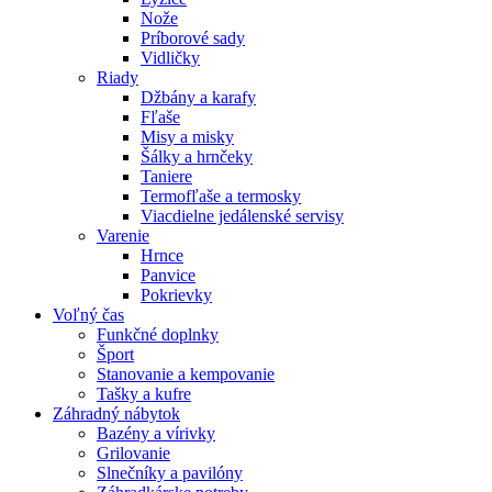
Nože
Príborové sady
Vidličky
Riady
Džbány a karafy
Fľaše
Misy a misky
Šálky a hrnčeky
Taniere
Termofľaše a termosky
Viacdielne jedálenské servisy
Varenie
Hrnce
Panvice
Pokrievky
Voľný čas
Funkčné doplnky
Šport
Stanovanie a kempovanie
Tašky a kufre
Záhradný nábytok
Bazény a vírivky
Grilovanie
Slnečníky a pavilóny