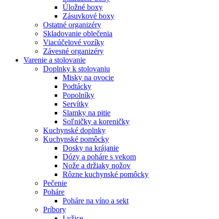
Úložné boxy
Zásuvkové boxy
Ostatné organizéry
Skladovanie oblečenia
Viacúčelové vozíky
Závesné organizéry
Varenie a stolovanie
Doplnky k stolovaniu
Misky na ovocie
Podtácky
Popolníky
Servítky
Slamky na pitie
Soľničky a koreničky
Kuchynské doplnky
Kuchynské pomôcky
Dosky na krájanie
Dózy a poháre s vekom
Nože a držiaky nožov
Rôzne kuchynské pomôcky
Pečenie
Poháre
Poháre na víno a sekt
Príbory
Lyžice