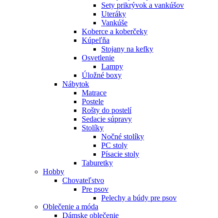
Sety prikrývok a vankúšov
Uteráky
Vankúše
Koberce a koberčeky
Kúpeľňa
Stojany na kefky
Osvetlenie
Lampy
Úložné boxy
Nábytok
Matrace
Postele
Rošty do postelí
Sedacie súpravy
Stolíky
Nočné stolíky
PC stoly
Písacie stoly
Taburetky
Hobby
Chovateľstvo
Pre psov
Pelechy a búdy pre psov
Oblečenie a móda
Dámske oblečenie