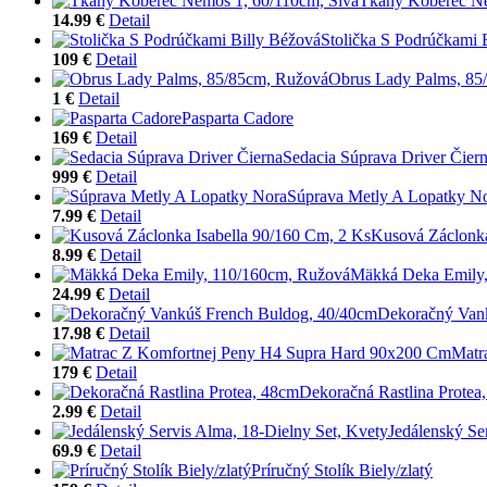
Tkaný Koberec Ne
14.99 €
Detail
Stolička S Podrúčkami 
109 €
Detail
Obrus Lady Palms, 85
1 €
Detail
Pasparta Cadore
169 €
Detail
Sedacia Súprava Driver Čier
999 €
Detail
Súprava Metly A Lopatky N
7.99 €
Detail
Kusová Záclonka
8.99 €
Detail
Mäkká Deka Emily,
24.99 €
Detail
Dekoračný Van
17.98 €
Detail
Matr
179 €
Detail
Dekoračná Rastlina Protea
2.99 €
Detail
Jedálenský Se
69.9 €
Detail
Príručný Stolík Biely/zlatý