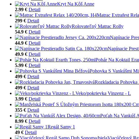
Kryt Na Kôš Anne
2.99 €
Detail
Matrac Extrafest Re
299 €
Detail
Rolovateľný Matrac Rolly
54.9 €
Detail
Napínacie Pre
44.9 €
Detail
Napínacie Pres
49.9 €
Detail
Pohár Na Koktail Era
5.99 €
Detail
Pohovka S Vankúšmi Mi
499 €
Detail
Rozkladacia Pohovka 
499 €
Detail
Veko/pokrievka Vinzenz - L
3.99 €
Detail
355 €
Detail
Poťah Na Vankúš A
8.99 €
Detail
Regál Samy 1
49 €
Detail
Viacúčelový Re