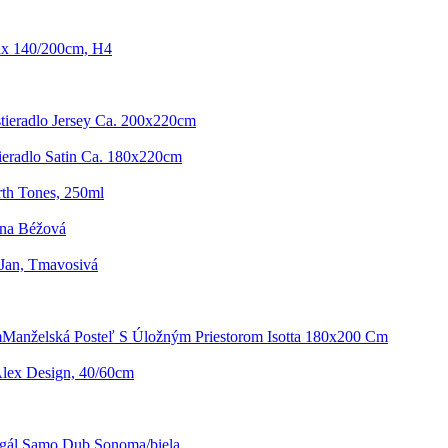
lax 140/200cm, H4
stieradlo Jersey Ca. 200x220cm
tieradlo Satin Ca. 180x220cm
rth Tones, 250ml
na Béžová
Jan, Tmavosivá
Manželská Posteľ S Úložným Priestorom Isotta 180x200 Cm
lex Design, 40/60cm
gál Samo Dub Sonoma/biela