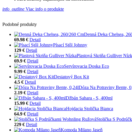
info_outline
Viac info o produkte
Podobné produkty
Denná Deka Chelsea, 26
69.98 €
Detail
Písací Stôl Johnny
129 €
Detail
Plastová Skriňa Gulliver Níz
69.9 €
Detail
Servírovacia Doska Eco
9.99 €
Detail
Desiatový Box Kit
4.5 €
Detail
Dóza Na Potraviny Bente, 0
2.19 €
Detail
Džbán Sahara - S, 400ml
15.99 €
Detail
Hojdacia Stolička Bianca
64.9 €
Detail
Stolička S Podrúč
229 €
Detail
Komoda Milano Jaseň