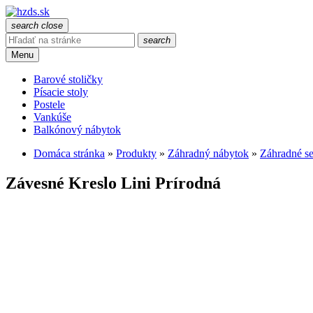
search
close
search
Menu
Barové stoličky
Písacie stoly
Postele
Vankúše
Balkónový nábytok
Domáca stránka
»
Produkty
»
Záhradný nábytok
»
Záhradné s
Závesné Kreslo Lini Prírodná