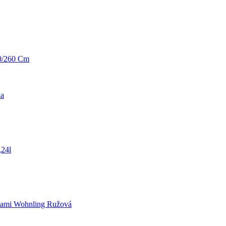
0/260 Cm
ka
,24l
kami Wohnling Ružová