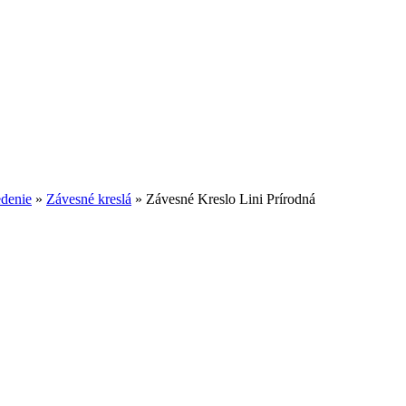
edenie
»
Závesné kreslá
»
Závesné Kreslo Lini Prírodná