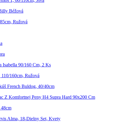
mos 1, 60/110cm, Sivá
Billy Béžová
/85cm, Ružová
na
ora
 Isabella 90/160 Cm, 2 Ks
 110/160cm, Ružová
kúš French Buldog, 40/40cm
ac Z Komfortnej Peny H4 Supra Hard 90x200 Cm
, 48cm
rvis Alma, 18-Dielny Set, Kvety