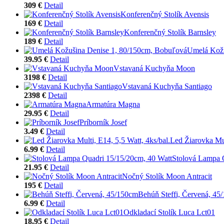
309 €
Detail
Konferenčný Stolík Avensis
169 €
Detail
Konferenčný Stolík Barnsley
189 €
Detail
Umelá Kožu
39.95 €
Detail
Vstavaná Kuchyňa Moon
3198 €
Detail
Vstavaná Kuchyňa Santiago
2398 €
Detail
Armatúra Magna
29.95 €
Detail
Príborník Josef
3.49 €
Detail
Led Žiarovka Mul
6.99 €
Detail
Stolová Lampa 
21.95 €
Detail
Nočný Stolík Moon Antracit
195 €
Detail
Behúň Steffi, Červená, 45
6.99 €
Detail
Odkladací Stolík Luca Lct01
18.95 €
Detail