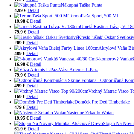
Nákupná Taška Punta
4.99 €
Detail
Termofľaša Sport, 500 Ml
19.98 €
Detail
Umelá Rastina Tráva, V: 1
79.9 €
Detail
Kreslo 'ušiak' Oskar Svetlosi
209 €
Detail
Akrylová Vaňa Bie
489 €
Detail
3-komorový Vankúš
16.98 €
Detail
Váza Artemis I -Paz-
79.9 €
Detail
Odporúčaná Komb
499 €
Detail
Vrchný Matrac Visco T
169 €
Detail
Domček Pre Deti Timberlake
479 €
Detail
Nástenné Zrkadlo Wotan
19.95 €
Detail
Stojan Na Novi
61.9 €
Detail