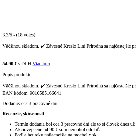
3.3/5 - (18 votes)
Väčšinou skladom. ✔️ Závesné Kreslo Lini Prírodná sa najčastejšie p
54.90 €
s DPH
Viac info
Popis produktu
Väčšinou skladom. ✔️ Závesné Kreslo Lini Prírodná sa najčastejšie p
EAN kódom: 9010585166641
Dodanie: cca 3 pracovné dni
Recenzie, skúsenosti
Termín dodania bol cca 3 pracovné dni ale to si človek dnes u
Akciovej cene 54.90 € som nemohol odolať.
Podľa heureky najlacnejšie na moebelix.sk