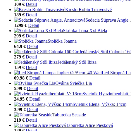
109 €
Detail
Kreslo Robin Tmavosivé
189 €
Detail
Sedacia Súprava Angie, 
1299 €
Detail
Skrinka Lona Xxl Biela
299 €
Detail
Stolička Joanna
64.9 €
Detail
Jedálenský Stôl Colonia 1
279 €
Detail
Jedálenský Stôl Ibiza
159 €
Detail
Led Stropná La
69.98 €
Detail
Oválna Sviečka Lia
5.99 €
Detail
Svietnik Hyazinthenblatt,
24.95 €
Detail
Svietnik Elena, Výška: 14cm
3.99 €
Detail
Taburetka Seaside
219 €
Detail
Taburetka Alice Piesková
129 €
Detail