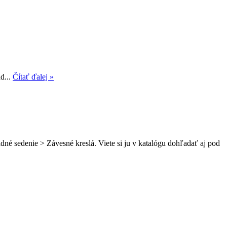
d...
Čítať ďalej »
né sedenie > Závesné kreslá. Viete si ju v katalógu dohľadať aj pod