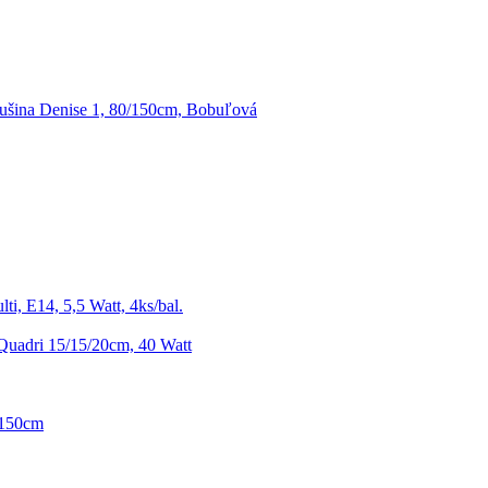
šina Denise 1, 80/150cm, Bobuľová
ti, E14, 5,5 Watt, 4ks/bal.
Quadri 15/15/20cm, 40 Watt
/150cm