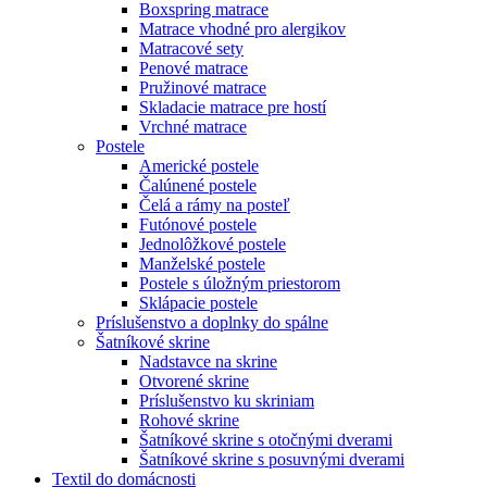
Boxspring matrace
Matrace vhodné pro alergikov
Matracové sety
Penové matrace
Pružinové matrace
Skladacie matrace pre hostí
Vrchné matrace
Postele
Americké postele
Čalúnené postele
Čelá a rámy na posteľ
Futónové postele
Jednolôžkové postele
Manželské postele
Postele s úložným priestorom
Sklápacie postele
Príslušenstvo a doplnky do spálne
Šatníkové skrine
Nadstavce na skrine
Otvorené skrine
Príslušenstvo ku skriniam
Rohové skrine
Šatníkové skrine s otočnými dverami
Šatníkové skrine s posuvnými dverami
Textil do domácnosti