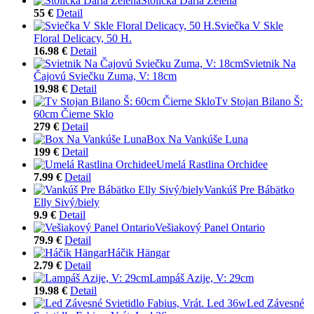
Stolička Darla Zelená
55 €
Detail
Sviečka V Skle
Floral Delicacy, 50 H.
16.98 €
Detail
Svietnik Na
Čajovú Sviečku Zuma, V: 18cm
19.98 €
Detail
Tv Stojan Bilano Š:
60cm Čierne Sklo
279 €
Detail
Box Na Vankúše Luna
199 €
Detail
Umelá Rastlina Orchidee
7.99 €
Detail
Vankúš Pre Bábätko
Elly Sivý/biely
9.9 €
Detail
Vešiakový Panel Ontario
79.9 €
Detail
Háčik Hängar
2.79 €
Detail
Lampáš Azije, V: 29cm
19.98 €
Detail
Led Závesné