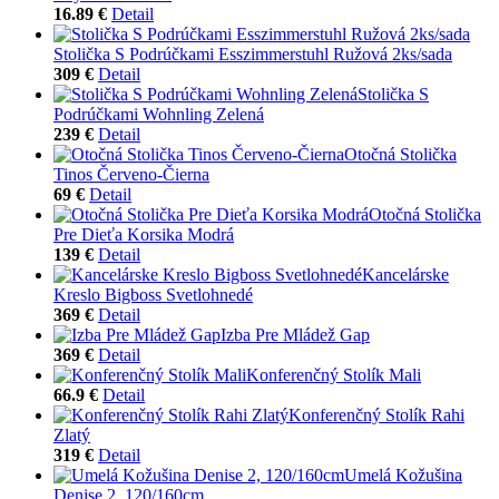
16.89 €
Detail
Stolička S Podrúčkami Esszimmerstuhl Ružová 2ks/sada
309 €
Detail
Stolička S
Podrúčkami Wohnling Zelená
239 €
Detail
Otočná Stolička
Tinos Červeno-Čierna
69 €
Detail
Otočná Stolička
Pre Dieťa Korsika Modrá
139 €
Detail
Kancelárske
Kreslo Bigboss Svetlohnedé
369 €
Detail
Izba Pre Mládež Gap
369 €
Detail
Konferenčný Stolík Mali
66.9 €
Detail
Konferenčný Stolík Rahi
Zlatý
319 €
Detail
Umelá Kožušina
Denise 2, 120/160cm