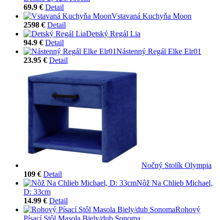
69.9 €
Detail
Vstavaná Kuchyňa Moon
2598 €
Detail
Detský Regál Lia
94.9 €
Detail
Nástenný Regál Elke Elr01
23.95 €
Detail
Nočný Stolík Olympia
109 €
Detail
Nôž Na Chlieb Michael,
D: 33cm
14.99 €
Detail
Rohový
Písací Stôl Masola Biely/dub Sonoma