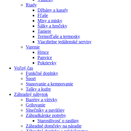
Riady
Džbány a karafy
Fľaše
Misy a misky
Šálky a hrnčeky
Taniere
Termofľaše a termosky
Viacdielne jedálenské servisy
Varenie
Hrnce
Panvice
Pokrievky
Voľný čas
Funkčné doplnky
Šport
Stanovanie a kempovanie
Tašky a kufre
Záhradný nábytok
Bazény a vírivky
Grilovanie
Slnečníky a pavilóny
Záhradkárske potreby
Starostlivosť o rastliny
Záhradné domčeky na náradie