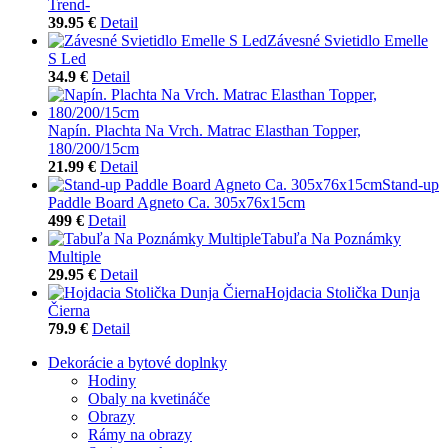
Trend-
39.95 €
Detail
Závesné Svietidlo Emelle
S Led
34.9 €
Detail
Napín. Plachta Na Vrch. Matrac Elasthan Topper,
180/200/15cm
21.99 €
Detail
Stand-up
Paddle Board Agneto Ca. 305x76x15cm
499 €
Detail
Tabuľa Na Poznámky
Multiple
29.95 €
Detail
Hojdacia Stolička Dunja
Čierna
79.9 €
Detail
Dekorácie a bytové doplnky
Hodiny
Obaly na kvetináče
Obrazy
Rámy na obrazy