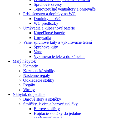
Sprchové závesy
Teplovzdušné ventilátory a ohrievače
Príslušenstvo a doplnky na WC
Doplnky na WC
WC predložky
Umývadlá a kúpeľňové batérie
Kúpeľňové batérie
Umývadlá
Vane, sprchové kúty a vykurovacie telesá
Sprchové kúty
Vane
Vykurovacie telesá do kúpeľne
Malý nábytok
Komody
Kozmetické stolíky
Nástenné regály
Odkladacie stolíky
Regály
Vitríny
Nábytok do jedálne
Barové stoly a stoličky
Stoličky, lavice a barové stoličky
Barové stoličky
Hojdacie stoličky do jedálne