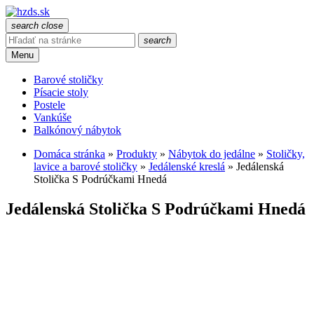
search
close
search
Menu
Barové stoličky
Písacie stoly
Postele
Vankúše
Balkónový nábytok
Domáca stránka
»
Produkty
»
Nábytok do jedálne
»
Stoličky,
lavice a barové stoličky
»
Jedálenské kreslá
»
Jedálenská
Stolička S Podrúčkami Hnedá
Jedálenská Stolička S Podrúčkami Hnedá