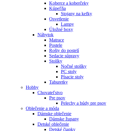
Koberce a koberčeky
Kúpeľňa
Stojany na kefky
Osvetlenie
Lampy
Úložné boxy
Nábytok
Matrace
Postele
Rošty do postelí
Sedacie súpravy
Stolíky
Nočné stolíky
PC stoly
Písacie stoly
Taburetky
Hobby
Chovateľstvo
Pre psov
Pelechy a búdy pre psov
Oblečenie a móda
Dámske oblečenie
Dámske župany
Detské oblečenie
Detské čiapky