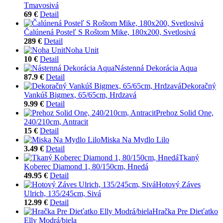
Tmavosivá
69 €
Detail
Čalúnená Posteľ S Roštom Mike, 180x200, Svetlosivá
289 €
Detail
Noha Unit
10 €
Detail
Nástenná Dekorácia Aqua
87.9 €
Detail
Dekoračný
Vankúš Bigmex, 65/65cm, Hrdzavá
9.99 €
Detail
Prehoz Solid One,
240/210cm, Antracit
15 €
Detail
Miska Na Mydlo Lilo
3.49 €
Detail
Tkaný
Koberec Diamond 1, 80/150cm, Hnedá
49.95 €
Detail
Hotový Záves
Ulrich, 135/245cm, Sivá
12.99 €
Detail
Hračka Pre Dieťatko
Elly Modrá/biela