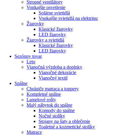
Stropné ventilátory
Vonkajšie osvetlenie
Solárne svietidlá
Vonkajšie svietidlá na elektrinu
Žiarovky
Klasické žiarovky
LED žiarovky
Žiarovky a svietidlá
Klasické žiarovky
LED žiarovky
Sezónny tovar
Leto
Vianočná výzdoba a doplnky
Vianočné dekorácie
Vianočný textil
Spálne
Chrániče matraca a toppery
Kompletné spálne
Lamelové rošty
Malý nábytok do spálne
Komody do spálne
Nočné stolíky
Stojany na šaty a oblečenie
Toaletné a kozmetické stolíky
Matrace