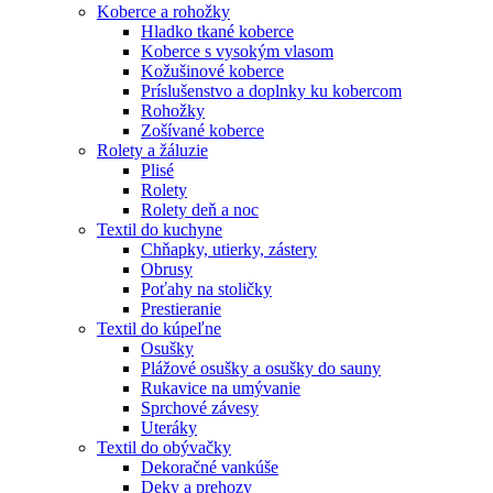
Koberce a rohožky
Hladko tkané koberce
Koberce s vysokým vlasom
Kožušinové koberce
Príslušenstvo a doplnky ku kobercom
Rohožky
Zošívané koberce
Rolety a žáluzie
Plisé
Rolety
Rolety deň a noc
Textil do kuchyne
Chňapky, utierky, zástery
Obrusy
Poťahy na stoličky
Prestieranie
Textil do kúpeľne
Osušky
Plážové osušky a osušky do sauny
Rukavice na umývanie
Sprchové závesy
Uteráky
Textil do obývačky
Dekoračné vankúše
Deky a prehozy