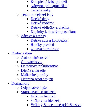
Kompletné izby pre deti
Nábytok pre najmenších
Sedacie vaky
Textil do detskej izby
Detské deky
Detské koberce
Detské obliečky a plachty
Doplnky k detským posteliam
Zábava a hračky
Detské autá a kolobežky
Hračky pre deti
Zábava na záhrade
Dielňa a dom
Autopríslušenstvo
Chovateľstvo
Darčekové príslušenstvo
Dielňa a náradie
Maliarske potreby
Ochrana proti hmyzu
Domácnosť
Odpadkové koše
Starostlivosť o bielizeň
Koše na bielizeň
Sušiaky na bielizeň
Vešiaky, štipce a iné príslušenstvo