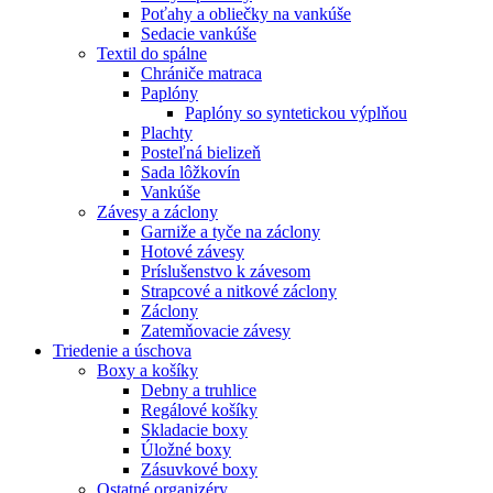
Poťahy a obliečky na vankúše
Sedacie vankúše
Textil do spálne
Chrániče matraca
Paplóny
Paplóny so syntetickou výplňou
Plachty
Posteľná bielizeň
Sada lôžkovín
Vankúše
Závesy a záclony
Garniže a tyče na záclony
Hotové závesy
Príslušenstvo k závesom
Strapcové a nitkové záclony
Záclony
Zatemňovacie závesy
Triedenie a úschova
Boxy a košíky
Debny a truhlice
Regálové košíky
Skladacie boxy
Úložné boxy
Zásuvkové boxy
Ostatné organizéry