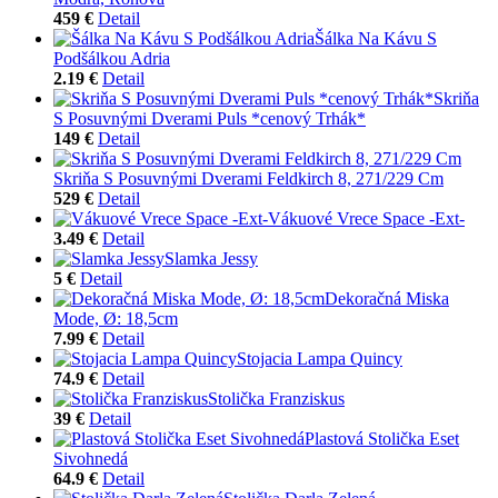
459 €
Detail
Šálka Na Kávu S
Podšálkou Adria
2.19 €
Detail
Skriňa
S Posuvnými Dverami Puls *cenový Trhák*
149 €
Detail
Skriňa S Posuvnými Dverami Feldkirch 8, 271/229 Cm
529 €
Detail
Vákuové Vrece Space -Ext-
3.49 €
Detail
Slamka Jessy
5 €
Detail
Dekoračná Miska
Mode, Ø: 18,5cm
7.99 €
Detail
Stojacia Lampa Quincy
74.9 €
Detail
Stolička Franziskus
39 €
Detail
Plastová Stolička Eset
Sivohnedá
64.9 €
Detail