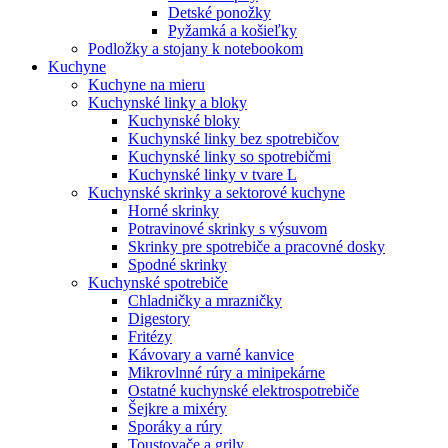
Detské ponožky
Pyžamká a košieľky
Podložky a stojany k notebookom
Kuchyne
Kuchyne na mieru
Kuchynské linky a bloky
Kuchynské bloky
Kuchynské linky bez spotrebičov
Kuchynské linky so spotrebičmi
Kuchynské linky v tvare L
Kuchynské skrinky a sektorové kuchyne
Horné skrinky
Potravinové skrinky s výsuvom
Skrinky pre spotrebiče a pracovné dosky
Spodné skrinky
Kuchynské spotrebiče
Chladničky a mrazničky
Digestory
Fritézy
Kávovary a varné kanvice
Mikrovlnné rúry a minipekárne
Ostatné kuchynské elektrospotrebiče
Šejkre a mixéry
Sporáky a rúry
Toustovače a grily