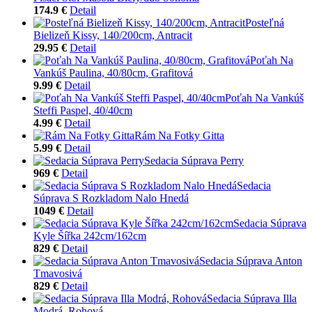
174.9 €
Detail
Posteľná
Bielizeň Kissy, 140/200cm, Antracit
29.95 €
Detail
Poťah Na
Vankúš Paulina, 40/80cm, Grafitová
9.99 €
Detail
Poťah Na Vankúš
Steffi Paspel, 40/40cm
4.99 €
Detail
Rám Na Fotky Gitta
5.99 €
Detail
Sedacia Súprava Perry
969 €
Detail
Sedacia
Súprava S Rozkladom Nalo Hnedá
1049 €
Detail
Sedacia Súprava
Kyle Šířka 242cm/162cm
829 €
Detail
Sedacia Súprava Anton
Tmavosivá
829 €
Detail
Sedacia Súprava Illa
Modrá, Rohová