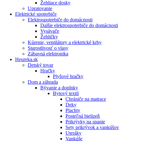
Žehliace dosky
Upratovanie
Elektrické spotrebiče
Elektrospotrebiče do domácnosti
Dalšie elektrospotrebiče do domácnosti
Vysávače
Žehličky
Kúrenie, ventilátory a elektrické krby
Starostlivosť o vlasy
Zábavná elektronika
Heureka.sk
Detský tovar
Hračky
Plyšové hračky
Dom a záhrada
Bývanie a doplnky
Bytový textil
Chrániče na matrace
Deky
Plachty
Posteľná bielizeň
Prikrývky na spanie
Sety prikrývok a vankúšov
Uteráky
Vankúše