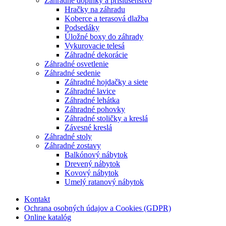
Záhradné doplnky a príslušenstvo
Hračky na záhradu
Koberce a terasová dlažba
Podsedáky
Úložné boxy do záhrady
Vykurovacie telesá
Záhradné dekorácie
Záhradné osvetlenie
Záhradné sedenie
Záhradné hojdačky a siete
Záhradné lavice
Záhradné lehátka
Záhradné pohovky
Záhradné stoličky a kreslá
Závesné kreslá
Záhradné stoly
Záhradné zostavy
Balkónový nábytok
Drevený nábytok
Kovový nábytok
Umelý ratanový nábytok
Kontakt
Ochrana osobných údajov a Cookies (GDPR)
Online katalóg