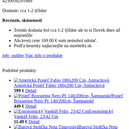
4250950291669
Dodanie: cca 1-2 týždne
Recenzie, skúsenosti
Termín dodania bol cca 1-2 týždne ale to si človek dnes už
nepomôže
Akciovej cene 169.00 € som nemohol odolať.
Podľa heureky najlacnejšie na moebelix.sk
info_outline
Viac info o produkte
Podobné produkty
Americká Posteľ Fabio 180x200 Cm, Antracitová
599 €
Detail
Posteľ
Boxspring Nero Pl: 140/200cm, Šampanské
449 €
Detail
Ergonomický
Vankúš Felix, 23/42 Cm
11.49 €
Detail
Barová Stolička Neta