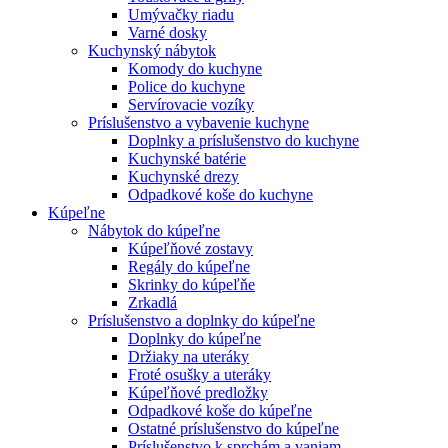
Umývačky riadu
Varné dosky
Kuchynský nábytok
Komody do kuchyne
Police do kuchyne
Servírovacie vozíky
Príslušenstvo a vybavenie kuchyne
Doplnky a príslušenstvo do kuchyne
Kuchynské batérie
Kuchynské drezy
Odpadkové koše do kuchyne
Kúpeľne
Nábytok do kúpeľne
Kúpeľňové zostavy
Regály do kúpeľne
Skrinky do kúpeľňe
Zrkadlá
Príslušenstvo a doplnky do kúpeľne
Doplnky do kúpeľne
Držiaky na uteráky
Froté osušky a uteráky
Kúpeľňové predložky
Odpadkové koše do kúpeľne
Ostatné príslušenstvo do kúpeľne
Príslušenstvo k sprchám a vaniam