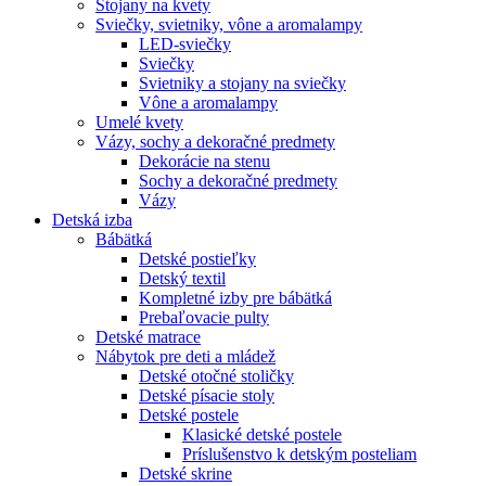
Stojany na kvety
Sviečky, svietniky, vône a aromalampy
LED-sviečky
Sviečky
Svietniky a stojany na sviečky
Vône a aromalampy
Umelé kvety
Vázy, sochy a dekoračné predmety
Dekorácie na stenu
Sochy a dekoračné predmety
Vázy
Detská izba
Bábätká
Detské postieľky
Detský textil
Kompletné izby pre bábätká
Prebaľovacie pulty
Detské matrace
Nábytok pre deti a mládež
Detské otočné stoličky
Detské písacie stoly
Detské postele
Klasické detské postele
Príslušenstvo k detským posteliam
Detské skrine