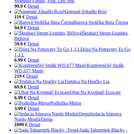
Svietidlo Fabius, Vrát. Led 36w
99.9 €
Detail
Nástenné Zrkadlo Rosi
119 €
Detail
Barová Stolička Ibiza Čierna
94.9 €
Detail
Škrabací Strom Leandra,
Béžová
59.9 €
Detail
Dóza Na Potraviny To Go
1,3 L
6.99 €
Detail
Konferenčný Stolík
Wl5.677 Masív
219 €
Detail
Truhlica Na Hračky Lia
69.9 €
Detail
Obal Na Kvetináč Ecocare
6.99 €
Detail
Podložka Mirror
3.99 €
Detail
Sedacia Súprava
Nardo Modrá/čierna
1099 €
Detail
Sada Taburetiek Blacky -