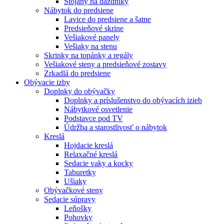
Stojany na dáždníky
Nábytok do predsiene
Lavice do predsiene a šatne
Predsieňové skrine
Vešiakové panely
Vešiaky na stenu
Skrinky na topánky a regály
Vešiakové steny a predsieňové zostavy
Zrkadlá do predsiene
Obývacie izby
Doplnky do obývačky
Doplnky a príslušenstvo do obývacích izieb
Nábytkové osvetlenie
Podstavce pod TV
Údržba a starostlivosť o nábytok
Kreslá
Hojdacie kreslá
Relaxačné kreslá
Sedacie vaky a kocky
Taburetky
Ušiaky
Obývačkové steny
Sedacie súpravy
Leňošky
Pohovky