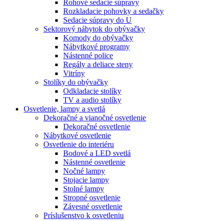
Rohové sedacie súpravy
Rozkladacie pohovky a sedačky
Sedacie súpravy do U
Sektorový nábytok do obývačky
Komody do obývačky
Nábytkové programy
Nástenné police
Regály a deliace steny
Vitríny
Stolíky do obývačky
Odkladacie stolíky
TV a audio stolíky
Osvetlenie, lampy a svetlá
Dekoračné a vianočné osvetlenie
Dekoračné osvetlenie
Nábytkové osvetlenie
Osvetlenie do interiéru
Bodové a LED svetlá
Nástenné osvetlenie
Nočné lampy
Stojacie lampy
Stolné lampy
Stropné osvetlenie
Závesné osvetlenie
Príslušenstvo k osvetleniu