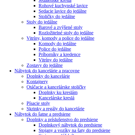
Jedálenské kreslá
Rohové kuchynské lavice
Sedacie lavice do jedálne
Stoličky do jedálne
Stoly do jedálne
Barové a zvýšené stoly
Rozložitelné stoly do jedálne
Vitríny, komody a police do jedálne
Komody do jedálne
Police do jedálne
Príborníky a kredence
Vitríny do jedálne
Zostavy do jedálne
Nábytok do kancelárie a pracovne
Doplnky do kancelárie
Kontajnery
Otáčacie a kancelárske stoličky
Doplnky ku kreslám
Kancelárske kreslá
Písacie stoly
Skrinky a regály do kancelárie
Nábytok do šatne a predsiene
Doplnky a príslušenstvo do predsiene
Doplnkový nábytok do predsiene
Stojany a vozíky na šaty do predsiene