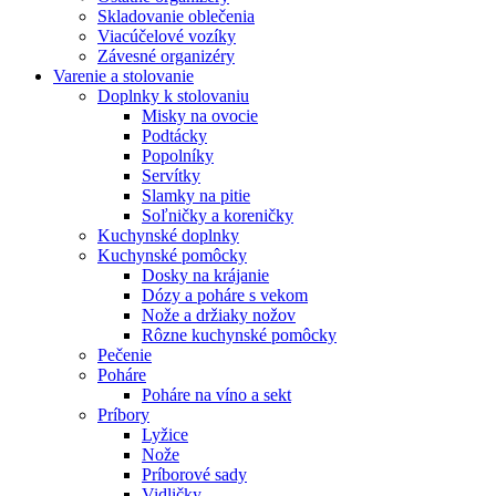
Skladovanie oblečenia
Viacúčelové vozíky
Závesné organizéry
Varenie a stolovanie
Doplnky k stolovaniu
Misky na ovocie
Podtácky
Popolníky
Servítky
Slamky na pitie
Soľničky a koreničky
Kuchynské doplnky
Kuchynské pomôcky
Dosky na krájanie
Dózy a poháre s vekom
Nože a držiaky nožov
Rôzne kuchynské pomôcky
Pečenie
Poháre
Poháre na víno a sekt
Príbory
Lyžice
Nože
Príborové sady
Vidličky