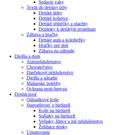
Sedacie vaky
Textil do detskej izby
Detské deky
Detské koberce
Detské obliečky a plachty
Doplnky k detským posteliam
Zábava a hračky
Detské autá a kolobežky
Hračky pre deti
Zábava na záhrade
Dielňa a dom
Autopríslušenstvo
Chovateľstvo
Darčekové príslušenstvo
Dielňa a náradie
Maliarske potreby
Ochrana proti hmyzu
Domácnosť
Odpadkové koše
Starostlivosť o bielizeň
Koše na bielizeň
Sušiaky na bielizeň
Vešiaky, štipce a iné príslušenstvo
Žehliace dosky
Upratovanie