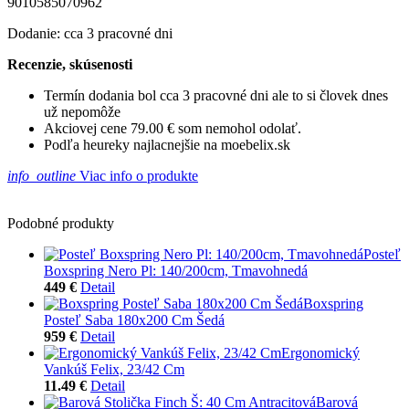
9010585070962
Dodanie: cca 3 pracovné dni
Recenzie, skúsenosti
Termín dodania bol cca 3 pracovné dni ale to si človek dnes
už nepomôže
Akciovej cene 79.00 € som nemohol odolať.
Podľa heureky najlacnejšie na moebelix.sk
info_outline
Viac info o produkte
Podobné produkty
Posteľ
Boxspring Nero Pl: 140/200cm, Tmavohnedá
449 €
Detail
Boxspring
Posteľ Saba 180x200 Cm Šedá
959 €
Detail
Ergonomický
Vankúš Felix, 23/42 Cm
11.49 €
Detail
Barová