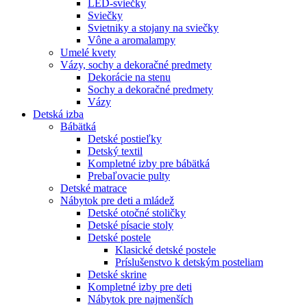
LED-sviečky
Sviečky
Svietniky a stojany na sviečky
Vône a aromalampy
Umelé kvety
Vázy, sochy a dekoračné predmety
Dekorácie na stenu
Sochy a dekoračné predmety
Vázy
Detská izba
Bábätká
Detské postieľky
Detský textil
Kompletné izby pre bábätká
Prebaľovacie pulty
Detské matrace
Nábytok pre deti a mládež
Detské otočné stoličky
Detské písacie stoly
Detské postele
Klasické detské postele
Príslušenstvo k detským posteliam
Detské skrine
Kompletné izby pre deti
Nábytok pre najmenších