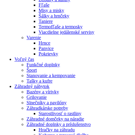
Fľaše
Misy a misky
Šálky a hrnčeky
Taniere
Termofľaše a termosky
Viacdielne jedálenské servisy
Varenie
Hrnce
Panvice
Pokrievky
Voľný čas
Funkčné doplnky
Šport
Stanovanie a kempovanie
Tašky a kufre
Záhradný nábytok
Bazény a vírivky
Grilovanie
Slnečníky a pavilóny
Záhradkárske potreby
Starostlivosť o rastliny
Záhradné domčeky na náradie
Záhradné doplnky a príslušenstvo
Hračky na záhradu