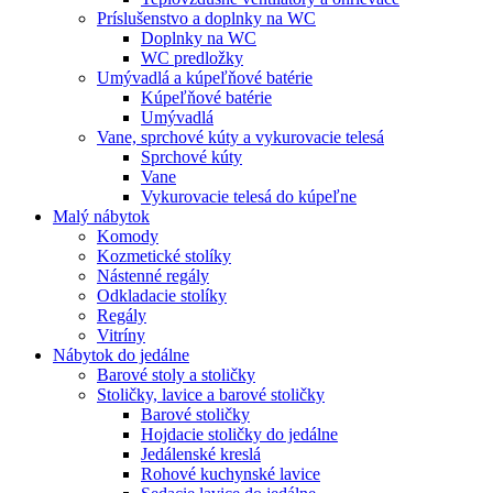
Príslušenstvo a doplnky na WC
Doplnky na WC
WC predložky
Umývadlá a kúpeľňové batérie
Kúpeľňové batérie
Umývadlá
Vane, sprchové kúty a vykurovacie telesá
Sprchové kúty
Vane
Vykurovacie telesá do kúpeľne
Malý nábytok
Komody
Kozmetické stolíky
Nástenné regály
Odkladacie stolíky
Regály
Vitríny
Nábytok do jedálne
Barové stoly a stoličky
Stoličky, lavice a barové stoličky
Barové stoličky
Hojdacie stoličky do jedálne
Jedálenské kreslá
Rohové kuchynské lavice