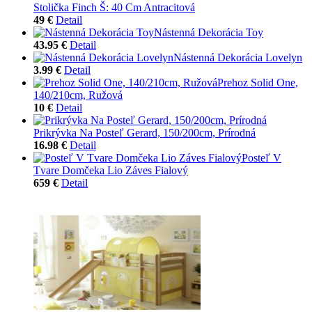
Stolička Finch Š: 40 Cm Antracitová
49 €
Detail
Nástenná Dekorácia Toy
43.95 €
Detail
Nástenná Dekorácia Lovelyn
3.99 €
Detail
Prehoz Solid One,
140/210cm, Ružová
10 €
Detail
Prikrývka Na Posteľ Gerard, 150/200cm, Prírodná
16.98 €
Detail
Posteľ V
Tvare Domčeka Lio Záves Fialový
659 €
Detail