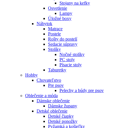
Stojany na kefky
Osvetlenie
Lampy
Úložné boxy
Nábytok
Matrace
Postele
Rošty do postelí
Sedacie súpravy
Stolíky
Nočné stolíky
PC stoly
Písacie stoly
Taburetky
Hobby
Chovateľstvo
Pre psov
Pelechy a búdy pre psov
Oblečenie a móda
Dámske oblečenie
Dámske župany
Detské oblečenie
Detské čiapky
Detské ponožky
Pyžamká a košieľky