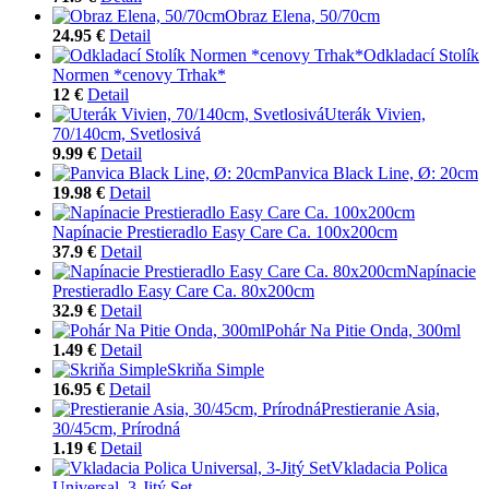
Obraz Elena, 50/70cm
24.95 €
Detail
Odkladací Stolík
Normen *cenovy Trhak*
12 €
Detail
Uterák Vivien,
70/140cm, Svetlosivá
9.99 €
Detail
Panvica Black Line, Ø: 20cm
19.98 €
Detail
Napínacie Prestieradlo Easy Care Ca. 100x200cm
37.9 €
Detail
Napínacie
Prestieradlo Easy Care Ca. 80x200cm
32.9 €
Detail
Pohár Na Pitie Onda, 300ml
1.49 €
Detail
Skriňa Simple
16.95 €
Detail
Prestieranie Asia,
30/45cm, Prírodná
1.19 €
Detail
Vkladacia Polica
Universal, 3-Jitý Set