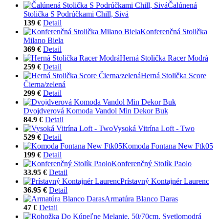
Čalúnená
Stolička S Podrúčkami Chill, Sivá
139 €
Detail
Konferenčná Stolička
Milano Biela
369 €
Detail
Herná Stolička Racer Modrá
259 €
Detail
Herná Stolička Score
Čierna/zelená
299 €
Detail
Dvojdverová Komoda Vandol Min Dekor Buk
84.9 €
Detail
Vysoká Vitrína Loft - Two
529 €
Detail
Komoda Fontana New Ftk05
199 €
Detail
Konferenčný Stolík Paolo
33.95 €
Detail
Prístavný Kontajnér Laurenc
36.95 €
Detail
Armatúra Blanco Daras
47 €
Detail