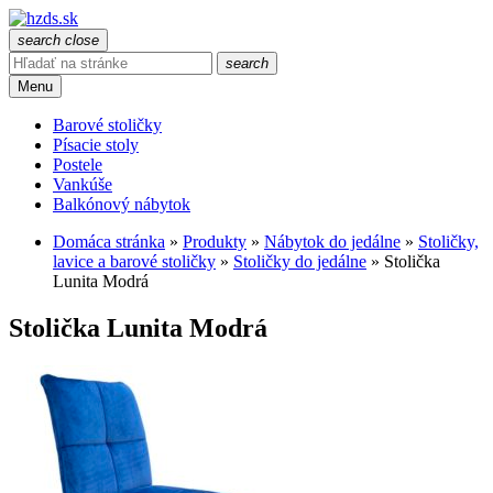
search
close
search
Menu
Barové stoličky
Písacie stoly
Postele
Vankúše
Balkónový nábytok
Domáca stránka
»
Produkty
»
Nábytok do jedálne
»
Stoličky,
lavice a barové stoličky
»
Stoličky do jedálne
»
Stolička
Lunita Modrá
Stolička Lunita Modrá