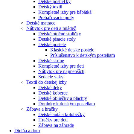
Detské postieľky
Detský textil
Kompletné izby pre bábätká
Prebaľovacie pulty
Detské matrace
Nábytok pre deti a mládež
Detské otočné stoličky
Detské písacie stoly
Detské postele
Klasické detské postele
Príslušenstvo k detským posteliam
Detské skrine
Kompletné izby pre deti
Nábytok pre najmenších
Sedacie vaky
Textil do detskej izby
Detské deky
Detské koberce
Detské obliečky a plachty
Doplnky k detským posteliam
Zábava a hračky
Detské autá a kolobežky
Hračky pre deti
Zábava na záhrade
Dielňa a dom