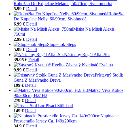
Rohožka Do Kúpeľne Melanie, 50/70cm, Svetlomodrá
5.99 €
Detail
Rohožka
Do Kúpeľne Nelly, 60/90cm, Sivohnedá
6.99 €
Detail
Miska Na Müsli Alexis,
750ml
2.99 €
Detail
Stupienok Steps
5.99 €
Detail
Nástenný Regál Alia -Sb-
39.95 €
Detail
Závesný Kvetináč Evelina
9.99 €
Detail
Prístavný Stolík
Guna Z Masívneho Dreva
199 €
Detail
Matrac Viva Kokos
90/200cm, H2/ H3
279 €
Detail
Písací Stôl Lori
149 €
Detail
Napínacie
Prestieradlo Jersey Ca. 140x200cm
34.9 €
Detail