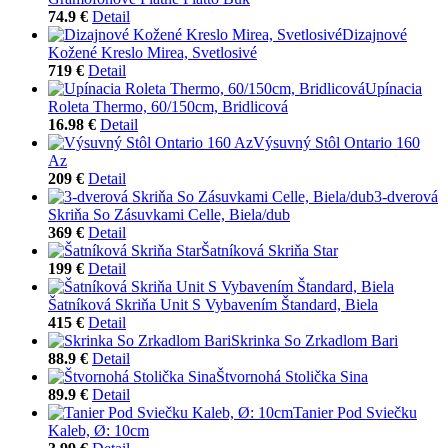
74.9 €
Detail
Dizajnové
Kožené Kreslo Mirea, Svetlosivé
719 €
Detail
Upínacia
Roleta Thermo, 60/150cm, Bridlicová
16.98 €
Detail
Výsuvný Stôl Ontario 160
Az
209 €
Detail
3-dverová
Skriňa So Zásuvkami Celle, Biela/dub
369 €
Detail
Šatníková Skriňa Star
199 €
Detail
Šatníková Skriňa Unit S Vybavením Štandard, Biela
415 €
Detail
Skrinka So Zrkadlom Bari
88.9 €
Detail
Štvornohá Stolička Sina
89.9 €
Detail
Tanier Pod Sviečku
Kaleb, Ø: 10cm