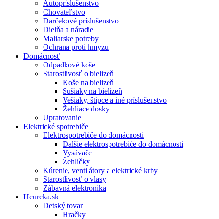
Autopríslušenstvo
Chovateľstvo
Darčekové príslušenstvo
Dielňa a náradie
Maliarske potreby
Ochrana proti hmyzu
Domácnosť
Odpadkové koše
Starostlivosť o bielizeň
Koše na bielizeň
Sušiaky na bielizeň
Vešiaky, štipce a iné príslušenstvo
Žehliace dosky
Upratovanie
Elektrické spotrebiče
Elektrospotrebiče do domácnosti
Dalšie elektrospotrebiče do domácnosti
Vysávače
Žehličky
Kúrenie, ventilátory a elektrické krby
Starostlivosť o vlasy
Zábavná elektronika
Heureka.sk
Detský tovar
Hračky