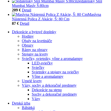
Jedálenský Stôl
Mumbai Masív Š:80cm
209 €
Detail
Masívna
Nástenná Polica Z Akácie, Š: 80 Cm
87 €
Detail
Dekorácie a bytové doplnky
Hodiny
Obaly na kvetináče
Obrazy
Rámy na obrazy
Stojany na kvety
Sviečky, svietniky, vône a aromalampy
LED-sviečky
Sviečky
Svietniky a stojany na sviečky
Vône a aromalampy
Umelé kvety
Vázy, sochy a dekoračné predmety
Dekorácie na stenu
Sochy a dekoračné predmety
Vázy
Detská izba
Bábätká