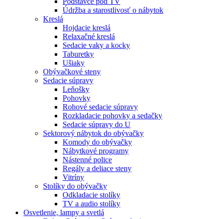
Podstavce pod TV
Údržba a starostlivosť o nábytok
Kreslá
Hojdacie kreslá
Relaxačné kreslá
Sedacie vaky a kocky
Taburetky
Ušiaky
Obývačkové steny
Sedacie súpravy
Leňošky
Pohovky
Rohové sedacie súpravy
Rozkladacie pohovky a sedačky
Sedacie súpravy do U
Sektorový nábytok do obývačky
Komody do obývačky
Nábytkové programy
Nástenné police
Regály a deliace steny
Vitríny
Stolíky do obývačky
Odkladacie stolíky
TV a audio stolíky
Osvetlenie, lampy a svetlá