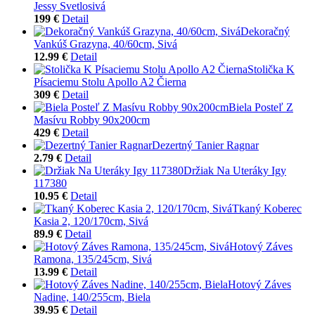
Jessy Svetlosivá
199 €
Detail
Dekoračný
Vankúš Grazyna, 40/60cm, Sivá
12.99 €
Detail
Stolička K
Písaciemu Stolu Apollo A2 Čierna
309 €
Detail
Biela Posteľ Z
Masívu Robby 90x200cm
429 €
Detail
Dezertný Tanier Ragnar
2.79 €
Detail
Držiak Na Uteráky Igy
117380
10.95 €
Detail
Tkaný Koberec
Kasia 2, 120/170cm, Sivá
89.9 €
Detail
Hotový Záves
Ramona, 135/245cm, Sivá
13.99 €
Detail
Hotový Záves
Nadine, 140/255cm, Biela
39.95 €
Detail