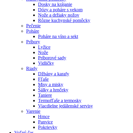
Dosky na krájanie
Dózy a poháre s vekom
Nože a držiaky nožov
Rôzne kuchynské pomôcky
Pečenie
Poháre
Poháre na víno a sekt
Príbory
Lyžice
Nože
Príborové sady
Vidličky
Riady
Džbány a karafy
Fľaše
Misy a misky
Šálky a hrnčeky
Taniere
Termofľaše a termosky
Viacdielne jedálenské servisy
Varenie
Hrnce
Panvice
Pokrievky
Voľný čas