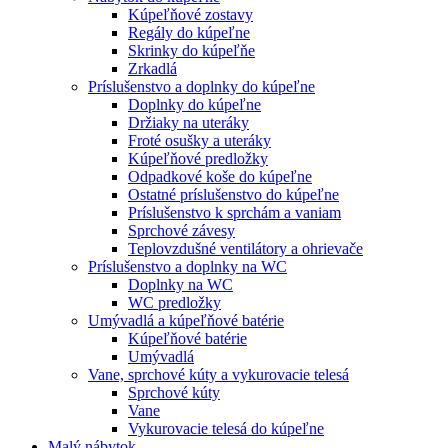
Kúpeľňové zostavy
Regály do kúpeľne
Skrinky do kúpeľňe
Zrkadlá
Príslušenstvo a doplnky do kúpeľne
Doplnky do kúpeľne
Držiaky na uteráky
Froté osušky a uteráky
Kúpeľňové predložky
Odpadkové koše do kúpeľne
Ostatné príslušenstvo do kúpeľne
Príslušenstvo k sprchám a vaniam
Sprchové závesy
Teplovzdušné ventilátory a ohrievače
Príslušenstvo a doplnky na WC
Doplnky na WC
WC predložky
Umývadlá a kúpeľňové batérie
Kúpeľňové batérie
Umývadlá
Vane, sprchové kúty a vykurovacie telesá
Sprchové kúty
Vane
Vykurovacie telesá do kúpeľne
Malý nábytok