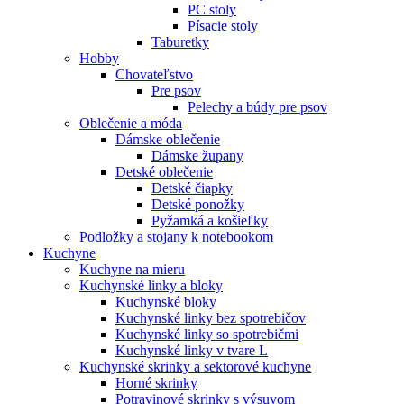
PC stoly
Písacie stoly
Taburetky
Hobby
Chovateľstvo
Pre psov
Pelechy a búdy pre psov
Oblečenie a móda
Dámske oblečenie
Dámske župany
Detské oblečenie
Detské čiapky
Detské ponožky
Pyžamká a košieľky
Podložky a stojany k notebookom
Kuchyne
Kuchyne na mieru
Kuchynské linky a bloky
Kuchynské bloky
Kuchynské linky bez spotrebičov
Kuchynské linky so spotrebičmi
Kuchynské linky v tvare L
Kuchynské skrinky a sektorové kuchyne
Horné skrinky
Potravinové skrinky s výsuvom