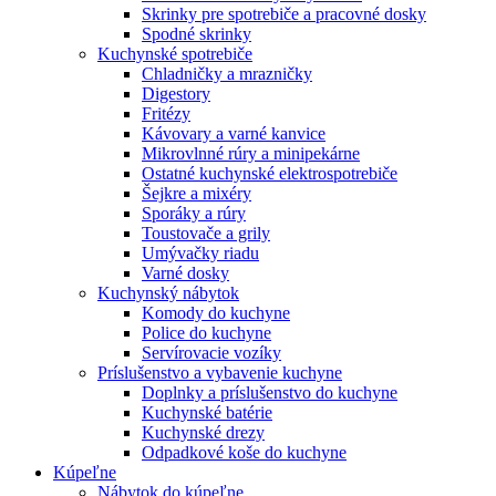
Skrinky pre spotrebiče a pracovné dosky
Spodné skrinky
Kuchynské spotrebiče
Chladničky a mrazničky
Digestory
Fritézy
Kávovary a varné kanvice
Mikrovlnné rúry a minipekárne
Ostatné kuchynské elektrospotrebiče
Šejkre a mixéry
Sporáky a rúry
Toustovače a grily
Umývačky riadu
Varné dosky
Kuchynský nábytok
Komody do kuchyne
Police do kuchyne
Servírovacie vozíky
Príslušenstvo a vybavenie kuchyne
Doplnky a príslušenstvo do kuchyne
Kuchynské batérie
Kuchynské drezy
Odpadkové koše do kuchyne
Kúpeľne
Nábytok do kúpeľne