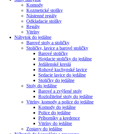
Komody
Kozmetické stolíky
Nástenné regály
Odkladacie stolíky
Regály
Vitríny
Nábytok do jedálne
Barové stoly a stoličky
Stoličky, lavice a barové stoličky
Barové stoličky
Hojdacie stoličky do jedálne
Jedálenské kreslá
Rohové kuchynské lavice
Sedacie lavice do jedálne
Stoličky do jedálne
Stoly do jedálne
Barové a zvýšené stoly
Rozložitelné stoly do jedálne
Vitríny, komody a police do jedálne
Komody do jedálne
Police do jedálne
Príborníky a kredence
Vitríny do jedálne
Zostavy do jedálne