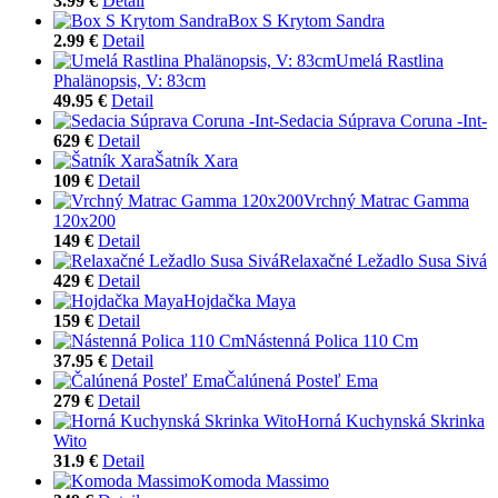
3.99 €
Detail
Box S Krytom Sandra
2.99 €
Detail
Umelá Rastlina
Phalänopsis, V: 83cm
49.95 €
Detail
Sedacia Súprava Coruna -Int-
629 €
Detail
Šatník Xara
109 €
Detail
Vrchný Matrac Gamma
120x200
149 €
Detail
Relaxačné Ležadlo Susa Sivá
429 €
Detail
Hojdačka Maya
159 €
Detail
Nástenná Polica 110 Cm
37.95 €
Detail
Čalúnená Posteľ Ema
279 €
Detail
Horná Kuchynská Skrinka
Wito
31.9 €
Detail
Komoda Massimo