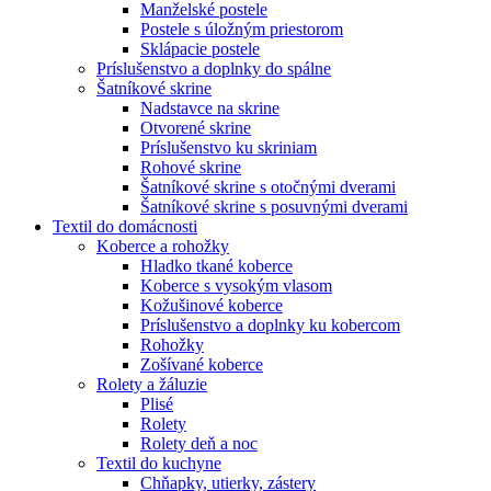
Manželské postele
Postele s úložným priestorom
Sklápacie postele
Príslušenstvo a doplnky do spálne
Šatníkové skrine
Nadstavce na skrine
Otvorené skrine
Príslušenstvo ku skriniam
Rohové skrine
Šatníkové skrine s otočnými dverami
Šatníkové skrine s posuvnými dverami
Textil do domácnosti
Koberce a rohožky
Hladko tkané koberce
Koberce s vysokým vlasom
Kožušinové koberce
Príslušenstvo a doplnky ku kobercom
Rohožky
Zošívané koberce
Rolety a žáluzie
Plisé
Rolety
Rolety deň a noc
Textil do kuchyne
Chňapky, utierky, zástery