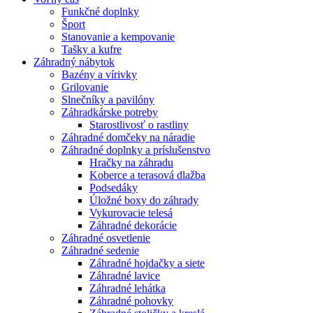
Funkčné doplnky
Šport
Stanovanie a kempovanie
Tašky a kufre
Záhradný nábytok
Bazény a vírivky
Grilovanie
Slnečníky a pavilóny
Záhradkárske potreby
Starostlivosť o rastliny
Záhradné domčeky na náradie
Záhradné doplnky a príslušenstvo
Hračky na záhradu
Koberce a terasová dlažba
Podsedáky
Úložné boxy do záhrady
Vykurovacie telesá
Záhradné dekorácie
Záhradné osvetlenie
Záhradné sedenie
Záhradné hojdačky a siete
Záhradné lavice
Záhradné lehátka
Záhradné pohovky