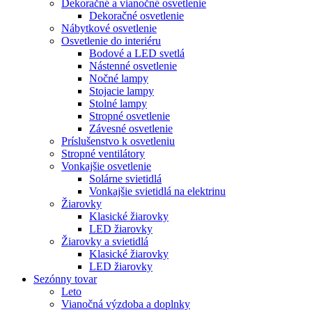
Dekoračné a vianočné osvetlenie
Dekoračné osvetlenie
Nábytkové osvetlenie
Osvetlenie do interiéru
Bodové a LED svetlá
Nástenné osvetlenie
Nočné lampy
Stojacie lampy
Stolné lampy
Stropné osvetlenie
Závesné osvetlenie
Príslušenstvo k osvetleniu
Stropné ventilátory
Vonkajšie osvetlenie
Solárne svietidlá
Vonkajšie svietidlá na elektrinu
Žiarovky
Klasické žiarovky
LED žiarovky
Žiarovky a svietidlá
Klasické žiarovky
LED žiarovky
Sezónny tovar
Leto
Vianočná výzdoba a doplnky