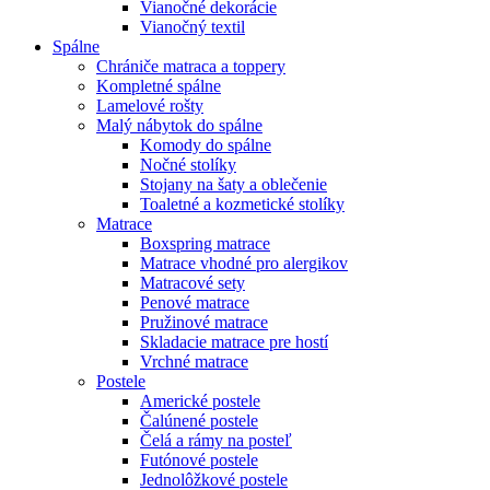
Vianočné dekorácie
Vianočný textil
Spálne
Chrániče matraca a toppery
Kompletné spálne
Lamelové rošty
Malý nábytok do spálne
Komody do spálne
Nočné stolíky
Stojany na šaty a oblečenie
Toaletné a kozmetické stolíky
Matrace
Boxspring matrace
Matrace vhodné pro alergikov
Matracové sety
Penové matrace
Pružinové matrace
Skladacie matrace pre hostí
Vrchné matrace
Postele
Americké postele
Čalúnené postele
Čelá a rámy na posteľ
Futónové postele
Jednolôžkové postele