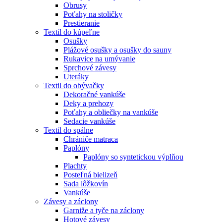
Obrusy
Poťahy na stoličky
Prestieranie
Textil do kúpeľne
Osušky
Plážové osušky a osušky do sauny
Rukavice na umývanie
Sprchové závesy
Uteráky
Textil do obývačky
Dekoračné vankúše
Deky a prehozy
Poťahy a obliečky na vankúše
Sedacie vankúše
Textil do spálne
Chrániče matraca
Paplóny
Paplóny so syntetickou výplňou
Plachty
Posteľná bielizeň
Sada lôžkovín
Vankúše
Závesy a záclony
Garniže a tyče na záclony
Hotové závesy