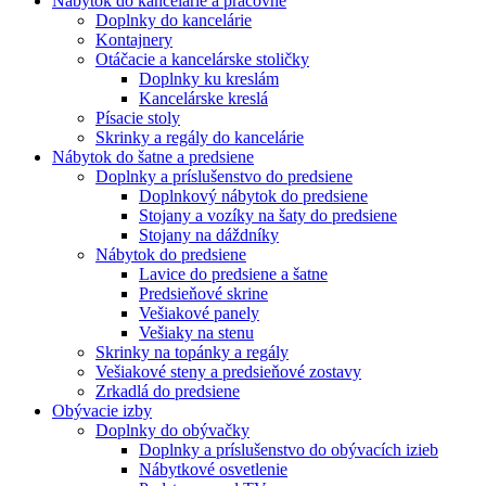
Nábytok do kancelárie a pracovne
Doplnky do kancelárie
Kontajnery
Otáčacie a kancelárske stoličky
Doplnky ku kreslám
Kancelárske kreslá
Písacie stoly
Skrinky a regály do kancelárie
Nábytok do šatne a predsiene
Doplnky a príslušenstvo do predsiene
Doplnkový nábytok do predsiene
Stojany a vozíky na šaty do predsiene
Stojany na dáždníky
Nábytok do predsiene
Lavice do predsiene a šatne
Predsieňové skrine
Vešiakové panely
Vešiaky na stenu
Skrinky na topánky a regály
Vešiakové steny a predsieňové zostavy
Zrkadlá do predsiene
Obývacie izby
Doplnky do obývačky
Doplnky a príslušenstvo do obývacích izieb
Nábytkové osvetlenie