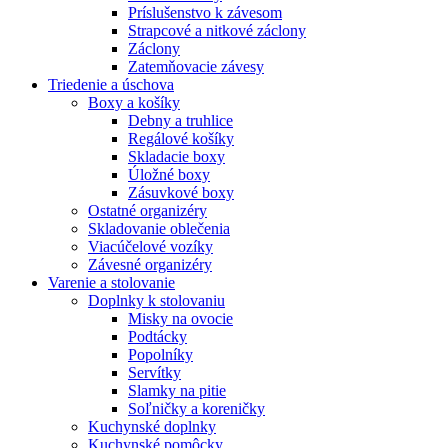
Príslušenstvo k závesom
Strapcové a nitkové záclony
Záclony
Zatemňovacie závesy
Triedenie a úschova
Boxy a košíky
Debny a truhlice
Regálové košíky
Skladacie boxy
Úložné boxy
Zásuvkové boxy
Ostatné organizéry
Skladovanie oblečenia
Viacúčelové vozíky
Závesné organizéry
Varenie a stolovanie
Doplnky k stolovaniu
Misky na ovocie
Podtácky
Popolníky
Servítky
Slamky na pitie
Soľničky a koreničky
Kuchynské doplnky
Kuchynské pomôcky