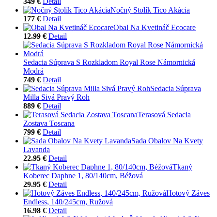
349 €
Detail
Nočný Stolík Tico Akácia
177 €
Detail
Obal Na Kvetináč Ecocare
12.99 €
Detail
Sedacia Súprava S Rozkladom Royal Rose Námornická
Modrá
749 €
Detail
Sedacia Súprava
Milla Sivá Pravý Roh
889 €
Detail
Terasová Sedacia
Zostava Toscana
799 €
Detail
Sada Obalov Na Kvety
Lavanda
22.95 €
Detail
Tkaný
Koberec Daphne 1, 80/140cm, Béžová
29.95 €
Detail
Hotový Záves
Endless, 140/245cm, Ružová
16.98 €
Detail