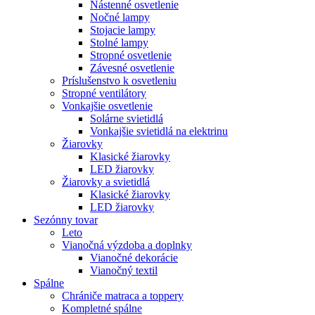
Nástenné osvetlenie
Nočné lampy
Stojacie lampy
Stolné lampy
Stropné osvetlenie
Závesné osvetlenie
Príslušenstvo k osvetleniu
Stropné ventilátory
Vonkajšie osvetlenie
Solárne svietidlá
Vonkajšie svietidlá na elektrinu
Žiarovky
Klasické žiarovky
LED žiarovky
Žiarovky a svietidlá
Klasické žiarovky
LED žiarovky
Sezónny tovar
Leto
Vianočná výzdoba a doplnky
Vianočné dekorácie
Vianočný textil
Spálne
Chrániče matraca a toppery
Kompletné spálne