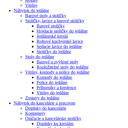
Regály
Vitríny
Nábytok do jedálne
Barové stoly a stoličky
Stoličky, lavice a barové stoličky
Barové stoličky
Hojdacie stoličky do jedálne
Jedálenské kreslá
Rohové kuchynské lavice
Sedacie lavice do jedálne
Stoličky do jedálne
Stoly do jedálne
Barové a zvýšené stoly
Rozložitelné stoly do jedálne
Vitríny, komody a police do jedálne
Komody do jedálne
Police do jedálne
Príborníky a kredence
Vitríny do jedálne
Zostavy do jedálne
Nábytok do kancelárie a pracovne
Doplnky do kancelárie
Kontajnery
Otáčacie a kancelárske stoličky
Doplnky ku kreslám