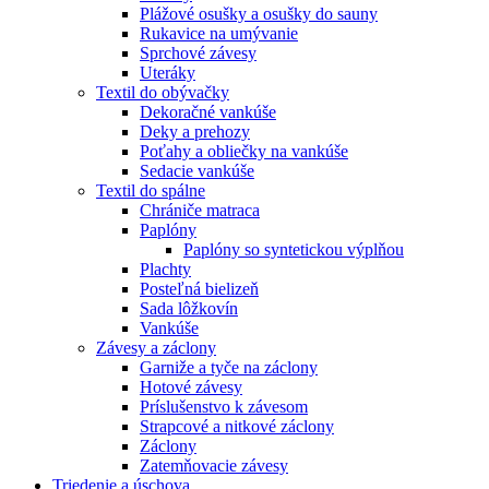
Plážové osušky a osušky do sauny
Rukavice na umývanie
Sprchové závesy
Uteráky
Textil do obývačky
Dekoračné vankúše
Deky a prehozy
Poťahy a obliečky na vankúše
Sedacie vankúše
Textil do spálne
Chrániče matraca
Paplóny
Paplóny so syntetickou výplňou
Plachty
Posteľná bielizeň
Sada lôžkovín
Vankúše
Závesy a záclony
Garniže a tyče na záclony
Hotové závesy
Príslušenstvo k závesom
Strapcové a nitkové záclony
Záclony
Zatemňovacie závesy
Triedenie a úschova