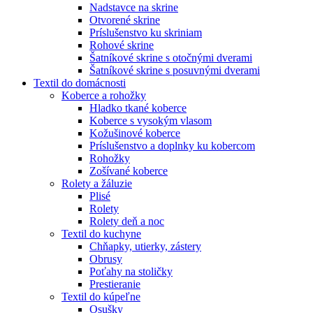
Nadstavce na skrine
Otvorené skrine
Príslušenstvo ku skriniam
Rohové skrine
Šatníkové skrine s otočnými dverami
Šatníkové skrine s posuvnými dverami
Textil do domácnosti
Koberce a rohožky
Hladko tkané koberce
Koberce s vysokým vlasom
Kožušinové koberce
Príslušenstvo a doplnky ku kobercom
Rohožky
Zošívané koberce
Rolety a žáluzie
Plisé
Rolety
Rolety deň a noc
Textil do kuchyne
Chňapky, utierky, zástery
Obrusy
Poťahy na stoličky
Prestieranie
Textil do kúpeľne
Osušky