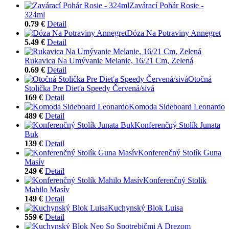
Zavárací Pohár Rosie -
324ml
0.79 €
Detail
Dóza Na Potraviny Annegret
5.49 €
Detail
Rukavica Na Umývanie Melanie, 16/21 Cm, Zelená
0.69 €
Detail
Otočná
Stolička Pre Dieťa Speedy Červená/sivá
169 €
Detail
Komoda Sideboard Leonardo
489 €
Detail
Konferenčný Stolík Junata
Buk
139 €
Detail
Konferenčný Stolík Guna
Masív
249 €
Detail
Konferenčný Stolík
Mahilo Masív
149 €
Detail
Kuchynský Blok Luisa
559 €
Detail