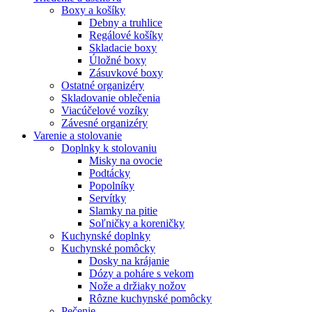
Boxy a košíky
Debny a truhlice
Regálové košíky
Skladacie boxy
Úložné boxy
Zásuvkové boxy
Ostatné organizéry
Skladovanie oblečenia
Viacúčelové vozíky
Závesné organizéry
Varenie a stolovanie
Doplnky k stolovaniu
Misky na ovocie
Podtácky
Popolníky
Servítky
Slamky na pitie
Soľničky a koreničky
Kuchynské doplnky
Kuchynské pomôcky
Dosky na krájanie
Dózy a poháre s vekom
Nože a držiaky nožov
Rôzne kuchynské pomôcky
Pečenie