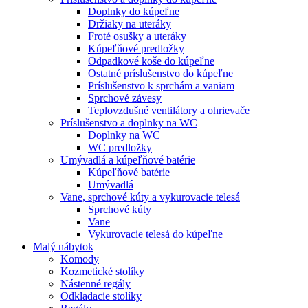
Doplnky do kúpeľne
Držiaky na uteráky
Froté osušky a uteráky
Kúpeľňové predložky
Odpadkové koše do kúpeľne
Ostatné príslušenstvo do kúpeľne
Príslušenstvo k sprchám a vaniam
Sprchové závesy
Teplovzdušné ventilátory a ohrievače
Príslušenstvo a doplnky na WC
Doplnky na WC
WC predložky
Umývadlá a kúpeľňové batérie
Kúpeľňové batérie
Umývadlá
Vane, sprchové kúty a vykurovacie telesá
Sprchové kúty
Vane
Vykurovacie telesá do kúpeľne
Malý nábytok
Komody
Kozmetické stolíky
Nástenné regály
Odkladacie stolíky