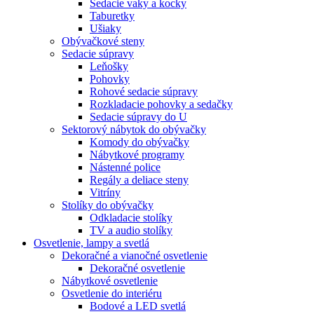
Sedacie vaky a kocky
Taburetky
Ušiaky
Obývačkové steny
Sedacie súpravy
Leňošky
Pohovky
Rohové sedacie súpravy
Rozkladacie pohovky a sedačky
Sedacie súpravy do U
Sektorový nábytok do obývačky
Komody do obývačky
Nábytkové programy
Nástenné police
Regály a deliace steny
Vitríny
Stolíky do obývačky
Odkladacie stolíky
TV a audio stolíky
Osvetlenie, lampy a svetlá
Dekoračné a vianočné osvetlenie
Dekoračné osvetlenie
Nábytkové osvetlenie
Osvetlenie do interiéru
Bodové a LED svetlá