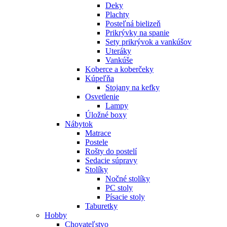
Deky
Plachty
Posteľná bielizeň
Prikrývky na spanie
Sety prikrývok a vankúšov
Uteráky
Vankúše
Koberce a koberčeky
Kúpeľňa
Stojany na kefky
Osvetlenie
Lampy
Úložné boxy
Nábytok
Matrace
Postele
Rošty do postelí
Sedacie súpravy
Stolíky
Nočné stolíky
PC stoly
Písacie stoly
Taburetky
Hobby
Chovateľstvo