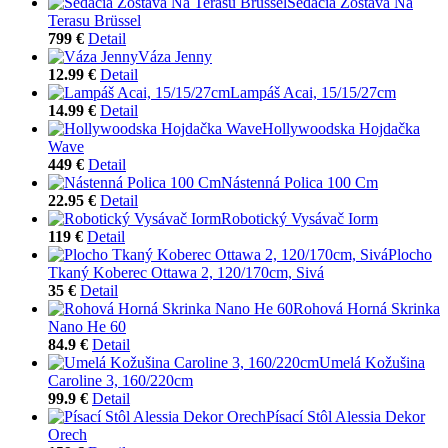
Sedacia Zostava Na
Terasu Brüssel
799 €
Detail
Váza Jenny
12.99 €
Detail
Lampáš Acai, 15/15/27cm
14.99 €
Detail
Hollywoodska Hojdačka
Wave
449 €
Detail
Nástenná Polica 100 Cm
22.95 €
Detail
Robotický Vysávač Iorm
119 €
Detail
Plocho
Tkaný Koberec Ottawa 2, 120/170cm, Sivá
35 €
Detail
Rohová Horná Skrinka
Nano He 60
84.9 €
Detail
Umelá Kožušina
Caroline 3, 160/220cm
99.9 €
Detail
Písací Stôl Alessia Dekor
Orech