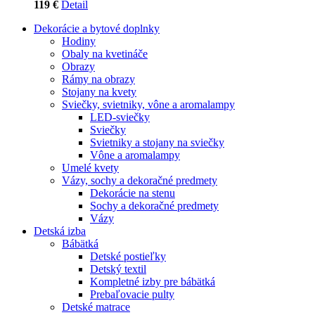
119 €
Detail
Dekorácie a bytové doplnky
Hodiny
Obaly na kvetináče
Obrazy
Rámy na obrazy
Stojany na kvety
Sviečky, svietniky, vône a aromalampy
LED-sviečky
Sviečky
Svietniky a stojany na sviečky
Vône a aromalampy
Umelé kvety
Vázy, sochy a dekoračné predmety
Dekorácie na stenu
Sochy a dekoračné predmety
Vázy
Detská izba
Bábätká
Detské postieľky
Detský textil
Kompletné izby pre bábätká
Prebaľovacie pulty
Detské matrace