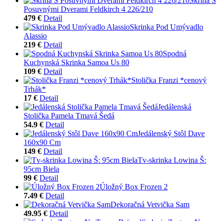
Skriňa S
Posuvnými Dverami Feldkirch 4 226/210
479 €
Detail
Skrinka Pod Umývadlo
Alassio
219 €
Detail
Spodná
Kuchynská Skrinka Samoa Us 80
109 €
Detail
Stolička Franzi *cenový
Trhák*
17 €
Detail
Jedálenská
Stolička Pamela Tmavá Šedá
54.9 €
Detail
Jedálenský Stôl Dave
160x90 Cm
149 €
Detail
Tv-skrinka Lowina Š:
95cm Biela
99 €
Detail
Úložný Box Frozen 2
7.49 €
Detail
Dekoračná Vetvička Sam
49.95 €
Detail