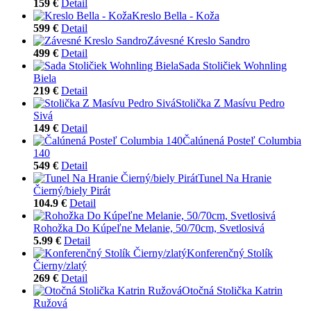
159 €
Detail
Kreslo Bella - Koža
599 €
Detail
Závesné Kreslo Sandro
499 €
Detail
Sada Stoličiek Wohnling
Biela
219 €
Detail
Stolička Z Masívu Pedro
Sivá
149 €
Detail
Čalúnená Posteľ Columbia
140
549 €
Detail
Tunel Na Hranie
Čierný/biely Pirát
104.9 €
Detail
Rohožka Do Kúpeľne Melanie, 50/70cm, Svetlosivá
5.99 €
Detail
Konferenčný Stolík
Čierny/zlatý
269 €
Detail
Otočná Stolička Katrin
Ružová