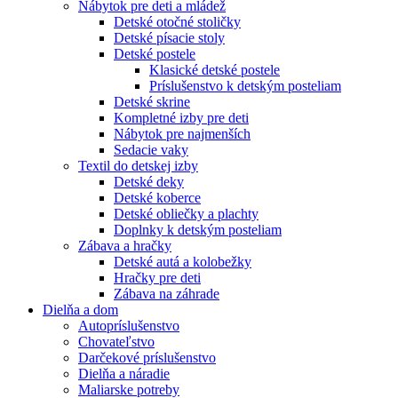
Nábytok pre deti a mládež
Detské otočné stoličky
Detské písacie stoly
Detské postele
Klasické detské postele
Príslušenstvo k detským posteliam
Detské skrine
Kompletné izby pre deti
Nábytok pre najmenších
Sedacie vaky
Textil do detskej izby
Detské deky
Detské koberce
Detské obliečky a plachty
Doplnky k detským posteliam
Zábava a hračky
Detské autá a kolobežky
Hračky pre deti
Zábava na záhrade
Dielňa a dom
Autopríslušenstvo
Chovateľstvo
Darčekové príslušenstvo
Dielňa a náradie
Maliarske potreby