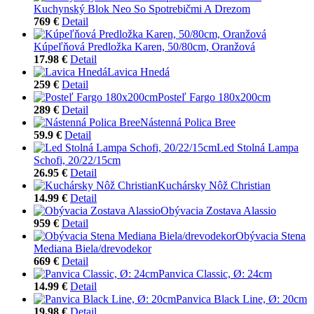
Kuchynský Blok Neo So Spotrebičmi A Drezom
769 €
Detail
Kúpeľňová Predložka Karen, 50/80cm, Oranžová
17.98 €
Detail
Lavica Hnedá
259 €
Detail
Posteľ Fargo 180x200cm
289 €
Detail
Nástenná Polica Bree
59.9 €
Detail
Led Stolná Lampa
Schofi, 20/22/15cm
26.95 €
Detail
Kuchársky Nôž Christian
14.99 €
Detail
Obývacia Zostava Alassio
959 €
Detail
Obývacia Stena
Mediana Biela/drevodekor
669 €
Detail
Panvica Classic, Ø: 24cm
14.99 €
Detail
Panvica Black Line, Ø: 20cm
19.98 €
Detail