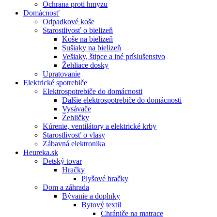
Ochrana proti hmyzu
Domácnosť
Odpadkové koše
Starostlivosť o bielizeň
Koše na bielizeň
Sušiaky na bielizeň
Vešiaky, štipce a iné príslušenstvo
Žehliace dosky
Upratovanie
Elektrické spotrebiče
Elektrospotrebiče do domácnosti
Dalšie elektrospotrebiče do domácnosti
Vysávače
Žehličky
Kúrenie, ventilátory a elektrické krby
Starostlivosť o vlasy
Zábavná elektronika
Heureka.sk
Detský tovar
Hračky
Plyšové hračky
Dom a záhrada
Bývanie a doplnky
Bytový textil
Chrániče na matrace