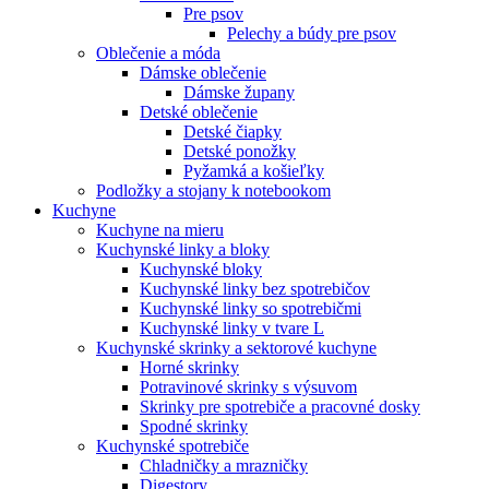
Pre psov
Pelechy a búdy pre psov
Oblečenie a móda
Dámske oblečenie
Dámske župany
Detské oblečenie
Detské čiapky
Detské ponožky
Pyžamká a košieľky
Podložky a stojany k notebookom
Kuchyne
Kuchyne na mieru
Kuchynské linky a bloky
Kuchynské bloky
Kuchynské linky bez spotrebičov
Kuchynské linky so spotrebičmi
Kuchynské linky v tvare L
Kuchynské skrinky a sektorové kuchyne
Horné skrinky
Potravinové skrinky s výsuvom
Skrinky pre spotrebiče a pracovné dosky
Spodné skrinky
Kuchynské spotrebiče
Chladničky a mrazničky
Digestory