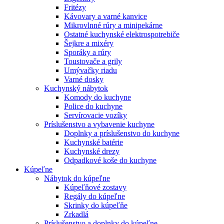
Fritézy
Kávovary a varné kanvice
Mikrovlnné rúry a minipekárne
Ostatné kuchynské elektrospotrebiče
Šejkre a mixéry
Sporáky a rúry
Toustovače a grily
Umývačky riadu
Varné dosky
Kuchynský nábytok
Komody do kuchyne
Police do kuchyne
Servírovacie vozíky
Príslušenstvo a vybavenie kuchyne
Doplnky a príslušenstvo do kuchyne
Kuchynské batérie
Kuchynské drezy
Odpadkové koše do kuchyne
Kúpeľne
Nábytok do kúpeľne
Kúpeľňové zostavy
Regály do kúpeľne
Skrinky do kúpeľňe
Zrkadlá
Príslušenstvo a doplnky do kúpeľne