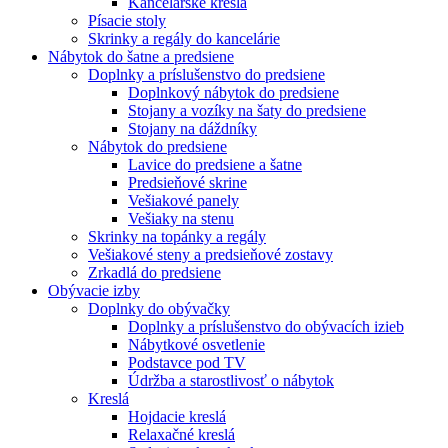
Kancelárske kreslá
Písacie stoly
Skrinky a regály do kancelárie
Nábytok do šatne a predsiene
Doplnky a príslušenstvo do predsiene
Doplnkový nábytok do predsiene
Stojany a vozíky na šaty do predsiene
Stojany na dáždníky
Nábytok do predsiene
Lavice do predsiene a šatne
Predsieňové skrine
Vešiakové panely
Vešiaky na stenu
Skrinky na topánky a regály
Vešiakové steny a predsieňové zostavy
Zrkadlá do predsiene
Obývacie izby
Doplnky do obývačky
Doplnky a príslušenstvo do obývacích izieb
Nábytkové osvetlenie
Podstavce pod TV
Údržba a starostlivosť o nábytok
Kreslá
Hojdacie kreslá
Relaxačné kreslá