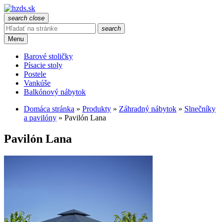
search
close
search
Menu
Barové stoličky
Písacie stoly
Postele
Vankúše
Balkónový nábytok
Domáca stránka
»
Produkty
»
Záhradný nábytok
»
Slnečníky
a pavilóny
»
Pavilón Lana
Pavilón Lana