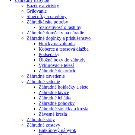
Záhradný nábytok
Bazény a vírivky
Grilovanie
Slnečníky a pavilóny
Záhradkárske potreby
Starostlivosť o rastliny
Záhradné domčeky na náradie
Záhradné doplnky a príslušenstvo
Hračky na záhradu
Koberce a terasová dlažba
Podsedáky
Úložné boxy do záhrady
Vykurovacie telesá
Záhradné dekorácie
Záhradné osvetlenie
Záhradné sedenie
Záhradné hojdačky a siete
Záhradné lavice
Záhradné lehátka
Záhradné pohovky
Záhradné stoličky a kreslá
Závesné kreslá
Záhradné stoly
Záhradné zostavy
Balkónový nábytok