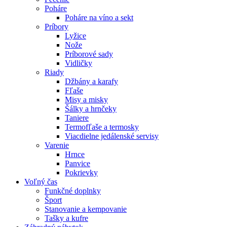
Poháre
Poháre na víno a sekt
Príbory
Lyžice
Nože
Príborové sady
Vidličky
Riady
Džbány a karafy
Fľaše
Misy a misky
Šálky a hrnčeky
Taniere
Termofľaše a termosky
Viacdielne jedálenské servisy
Varenie
Hrnce
Panvice
Pokrievky
Voľný čas
Funkčné doplnky
Šport
Stanovanie a kempovanie
Tašky a kufre