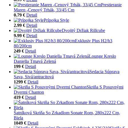
Prestieranie
Maren -Cenový Trhák, 33/45 Cm
0.79 €
Detail
Prípojka Style
2.99 €
Detail
Dvojitý Držiak Rillcube
9.99 €
Detail
Exklusiv Plus H2/h3
80/200cm
249 €
Detail
Lounge Kreslo
Daniella Tmavá Zelená
199 €
Detail
Sedacia Súprava
Sava, Sivá/antracitová
1299 €
Detail
Skriňa S Posuvnými
Dvermi Chanton
419 €
Detail
Šatníková Skriňa So Zrkadlom Sonate Rom, 280x222 Cm,
Biela
1049 €
Detail