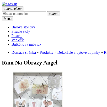
search
close
search
Menu
Barové stoličky
Písacie stoly
Postele
Vankúše
Balkónový nábytok
Domáca stránka
»
Produkty
»
Dekorácie a bytové doplnky
»
R
Rám Na Obrazy Angel