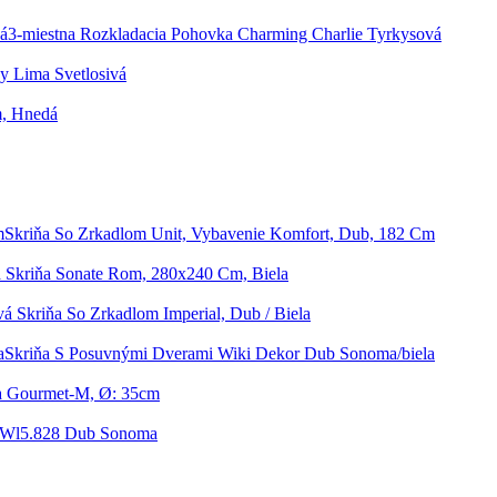
3-miestna Rozkladacia Pohovka Charming Charlie Tyrkysová
y Lima Svetlosivá
cm, Hnedá
Skriňa So Zrkadlom Unit, Vybavenie Komfort, Dub, 182 Cm
á Skriňa Sonate Rom, 280x240 Cm, Biela
vá Skriňa So Zrkadlom Imperial, Dub / Biela
Skriňa S Posuvnými Dverami Wiki Dekor Dub Sonoma/biela
ka Gourmet-M, Ø: 35cm
 Wl5.828 Dub Sonoma