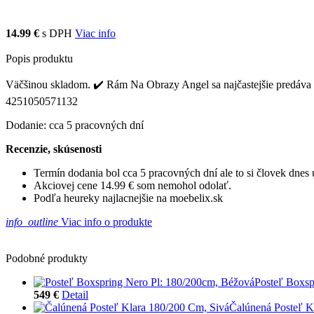
14.99 €
s DPH
Viac info
Popis produktu
Väčšinou skladom. ✔️ Rám Na Obrazy Angel sa najčastejšie predáva 
4251050571132
Dodanie: cca 5 pracovných dní
Recenzie, skúsenosti
Termín dodania bol cca 5 pracovných dní ale to si človek dne
Akciovej cene 14.99 € som nemohol odolať.
Podľa heureky najlacnejšie na moebelix.sk
info_outline
Viac info o produkte
Podobné produkty
Posteľ Boxsp
549 €
Detail
Čalúnená Posteľ K