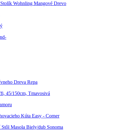
 Stolík Wohnling Mangové Drevo
vý
end-
ívneho Dreva Repa
fi, 45/150cm, Tmavosivá
ramoru
hovacieho Kúta Easy - Corner
 Stôl Masola Biely/dub Sonoma