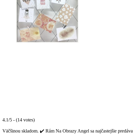
4.1/5 - (14 votes)
Väčšinou skladom. ✔️ Rám Na Obrazy Angel sa najčastejšie predáva z