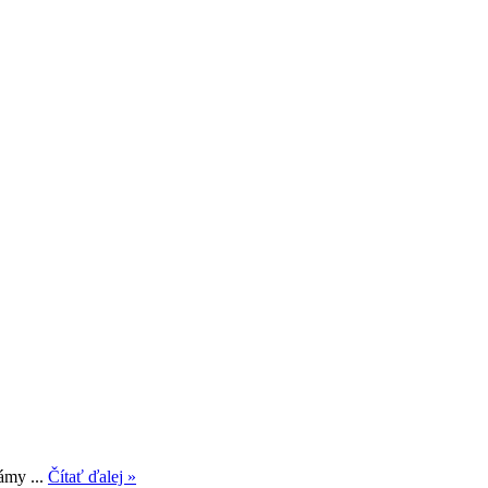
ámy ...
Čítať ďalej »