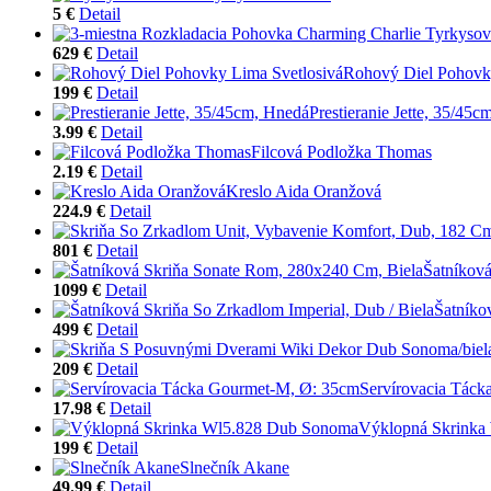
5 €
Detail
629 €
Detail
Rohový Diel Pohovk
199 €
Detail
Prestieranie Jette, 35/45
3.99 €
Detail
Filcová Podložka Thomas
2.19 €
Detail
Kreslo Aida Oranžová
224.9 €
Detail
801 €
Detail
Šatníkov
1099 €
Detail
Šatníko
499 €
Detail
209 €
Detail
Servírovacia Tác
17.98 €
Detail
Výklopná Skrinka
199 €
Detail
Slnečník Akane
49.99 €
Detail