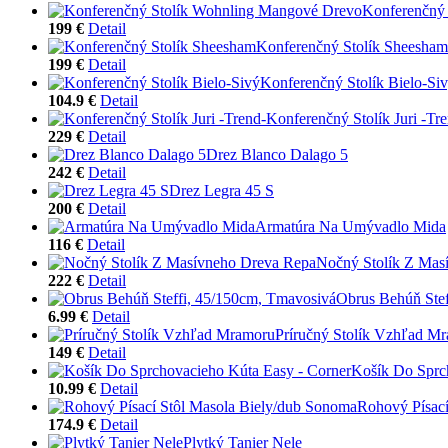
Konferenčný
199 €
Detail
Konferenčný Stolík Sheesham
199 €
Detail
Konferenčný Stolík Bielo-Si
104.9 €
Detail
Konferenčný Stolík Juri -Tr
229 €
Detail
Drez Blanco Dalago 5
242 €
Detail
Drez Legra 45 S
200 €
Detail
Armatúra Na Umývadlo Mida
116 €
Detail
Nočný Stolík Z Mas
222 €
Detail
Obrus Behúň Stef
6.99 €
Detail
Príručný Stolík Vzhľad M
149 €
Detail
Košík Do Sprc
10.99 €
Detail
Rohový Písací
174.9 €
Detail
Plytký Tanier Nele