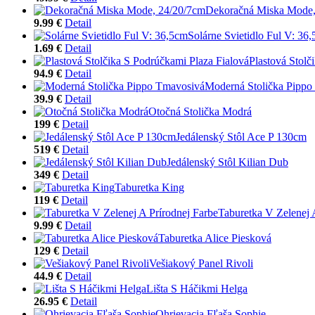
Dekoračná Miska Mode,
9.99 €
Detail
Solárne Svietidlo Ful V: 36
1.69 €
Detail
Plastová Stolč
94.9 €
Detail
Moderná Stolička Pippo
39.9 €
Detail
Otočná Stolička Modrá
199 €
Detail
Jedálenský Stôl Ace P 130cm
519 €
Detail
Jedálenský Stôl Kilian Dub
349 €
Detail
Taburetka King
119 €
Detail
Taburetka V Zelenej 
9.99 €
Detail
Taburetka Alice Piesková
129 €
Detail
Vešiakový Panel Rivoli
44.9 €
Detail
Lišta S Háčikmi Helga
26.95 €
Detail
Ohrievacia Fľaša Sophie