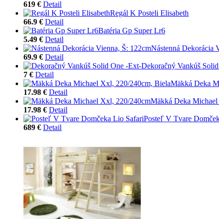
619 €
Detail
Regál K Posteli Elisabeth
66.9 €
Detail
Batéria Gp Super Lr6
5.49 €
Detail
Nástenná Dekorácia 
69.9 €
Detail
Dekoračný Vankúš Solid
7 €
Detail
Mäkká Deka Mi
17.98 €
Detail
Mäkká Deka Michael
17.98 €
Detail
Posteľ V Tvare Domčeka
689 €
Detail