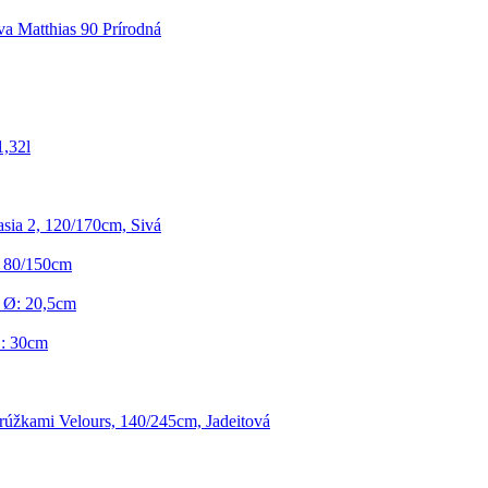
a Matthias 90 Prírodná
1,32l
sia 2, 120/170cm, Sivá
, 80/150cm
 Ø: 20,5cm
Ø: 30cm
rúžkami Velours, 140/245cm, Jadeitová