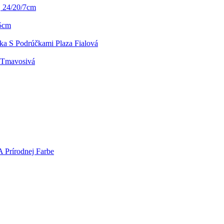
 24/20/7cm
,5cm
ika S Podrúčkami Plaza Fialová
 Tmavosivá
A Prírodnej Farbe