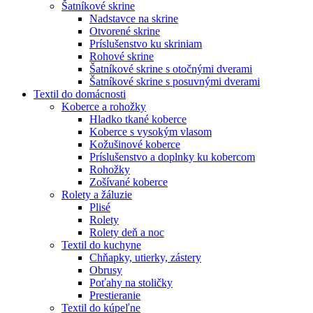
Šatníkové skrine
Nadstavce na skrine
Otvorené skrine
Príslušenstvo ku skriniam
Rohové skrine
Šatníkové skrine s otočnými dverami
Šatníkové skrine s posuvnými dverami
Textil do domácnosti
Koberce a rohožky
Hladko tkané koberce
Koberce s vysokým vlasom
Kožušinové koberce
Príslušenstvo a doplnky ku kobercom
Rohožky
Zošívané koberce
Rolety a žáluzie
Plisé
Rolety
Rolety deň a noc
Textil do kuchyne
Chňapky, utierky, zástery
Obrusy
Poťahy na stoličky
Prestieranie
Textil do kúpeľne