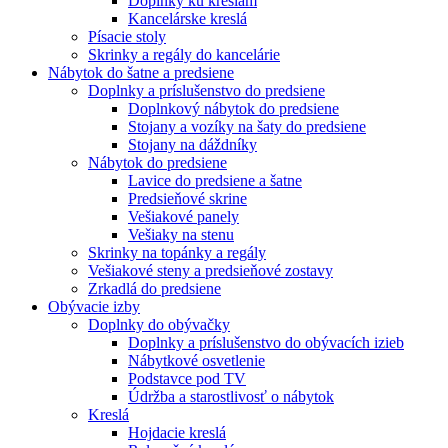
Doplnky ku kreslám
Kancelárske kreslá
Písacie stoly
Skrinky a regály do kancelárie
Nábytok do šatne a predsiene
Doplnky a príslušenstvo do predsiene
Doplnkový nábytok do predsiene
Stojany a vozíky na šaty do predsiene
Stojany na dáždníky
Nábytok do predsiene
Lavice do predsiene a šatne
Predsieňové skrine
Vešiakové panely
Vešiaky na stenu
Skrinky na topánky a regály
Vešiakové steny a predsieňové zostavy
Zrkadlá do predsiene
Obývacie izby
Doplnky do obývačky
Doplnky a príslušenstvo do obývacích izieb
Nábytkové osvetlenie
Podstavce pod TV
Údržba a starostlivosť o nábytok
Kreslá
Hojdacie kreslá