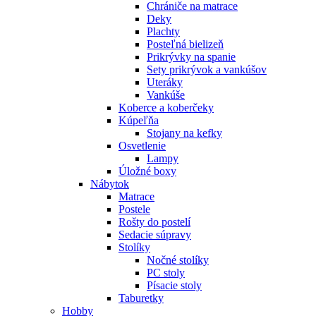
Chrániče na matrace
Deky
Plachty
Posteľná bielizeň
Prikrývky na spanie
Sety prikrývok a vankúšov
Uteráky
Vankúše
Koberce a koberčeky
Kúpeľňa
Stojany na kefky
Osvetlenie
Lampy
Úložné boxy
Nábytok
Matrace
Postele
Rošty do postelí
Sedacie súpravy
Stolíky
Nočné stolíky
PC stoly
Písacie stoly
Taburetky
Hobby