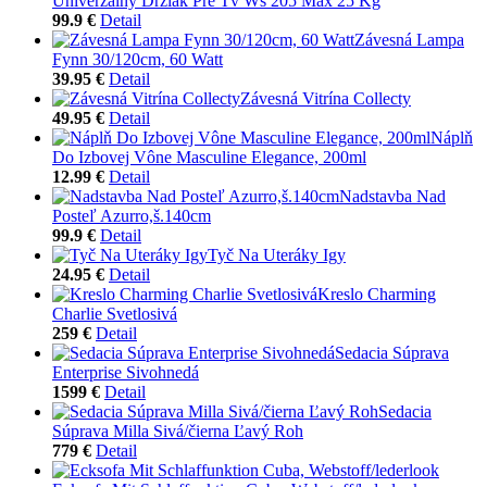
Univerzálny Držiak Pre Tv Ws 205 Max 25 Kg
99.9 €
Detail
Závesná Lampa
Fynn 30/120cm, 60 Watt
39.95 €
Detail
Závesná Vitrína Collecty
49.95 €
Detail
Náplň
Do Izbovej Vône Masculine Elegance, 200ml
12.99 €
Detail
Nadstavba Nad
Posteľ Azurro,š.140cm
99.9 €
Detail
Tyč Na Uteráky Igy
24.95 €
Detail
Kreslo Charming
Charlie Svetlosivá
259 €
Detail
Sedacia Súprava
Enterprise Sivohnedá
1599 €
Detail
Sedacia
Súprava Milla Sivá/čierna Ľavý Roh
779 €
Detail