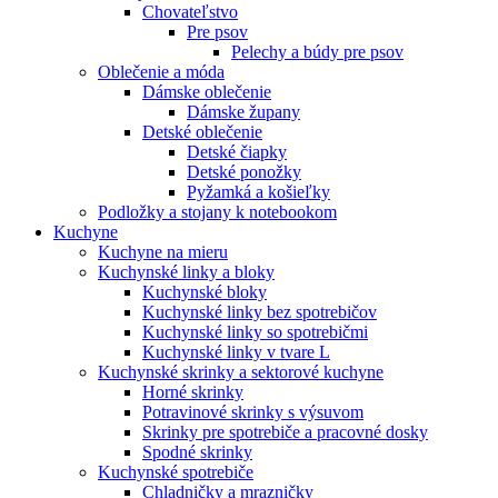
Chovateľstvo
Pre psov
Pelechy a búdy pre psov
Oblečenie a móda
Dámske oblečenie
Dámske župany
Detské oblečenie
Detské čiapky
Detské ponožky
Pyžamká a košieľky
Podložky a stojany k notebookom
Kuchyne
Kuchyne na mieru
Kuchynské linky a bloky
Kuchynské bloky
Kuchynské linky bez spotrebičov
Kuchynské linky so spotrebičmi
Kuchynské linky v tvare L
Kuchynské skrinky a sektorové kuchyne
Horné skrinky
Potravinové skrinky s výsuvom
Skrinky pre spotrebiče a pracovné dosky
Spodné skrinky
Kuchynské spotrebiče
Chladničky a mrazničky