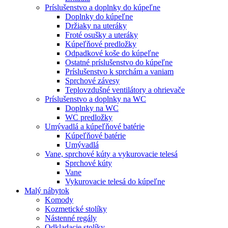
Príslušenstvo a doplnky do kúpeľne
Doplnky do kúpeľne
Držiaky na uteráky
Froté osušky a uteráky
Kúpeľňové predložky
Odpadkové koše do kúpeľne
Ostatné príslušenstvo do kúpeľne
Príslušenstvo k sprchám a vaniam
Sprchové závesy
Teplovzdušné ventilátory a ohrievače
Príslušenstvo a doplnky na WC
Doplnky na WC
WC predložky
Umývadlá a kúpeľňové batérie
Kúpeľňové batérie
Umývadlá
Vane, sprchové kúty a vykurovacie telesá
Sprchové kúty
Vane
Vykurovacie telesá do kúpeľne
Malý nábytok
Komody
Kozmetické stolíky
Nástenné regály
Odkladacie stolíky