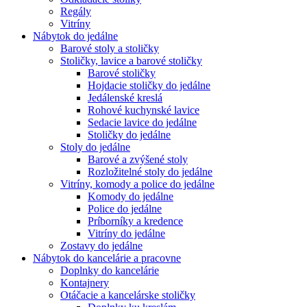
Regály
Vitríny
Nábytok do jedálne
Barové stoly a stoličky
Stoličky, lavice a barové stoličky
Barové stoličky
Hojdacie stoličky do jedálne
Jedálenské kreslá
Rohové kuchynské lavice
Sedacie lavice do jedálne
Stoličky do jedálne
Stoly do jedálne
Barové a zvýšené stoly
Rozložitelné stoly do jedálne
Vitríny, komody a police do jedálne
Komody do jedálne
Police do jedálne
Príborníky a kredence
Vitríny do jedálne
Zostavy do jedálne
Nábytok do kancelárie a pracovne
Doplnky do kancelárie
Kontajnery
Otáčacie a kancelárske stoličky