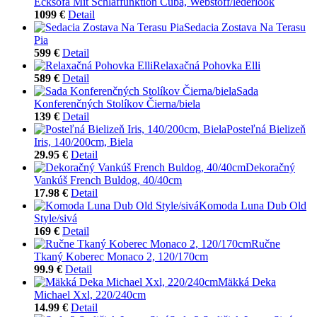
Ecksofa Mit Schlaffunktion Cuba, Webstoff/lederlook
1099 €
Detail
Sedacia Zostava Na Terasu
Pia
599 €
Detail
Relaxačná Pohovka Elli
589 €
Detail
Sada
Konferenčných Stolíkov Čierna/biela
139 €
Detail
Posteľná Bielizeň
Iris, 140/200cm, Biela
29.95 €
Detail
Dekoračný
Vankúš French Buldog, 40/40cm
17.98 €
Detail
Komoda Luna Dub Old
Style/sivá
169 €
Detail
Ručne
Tkaný Koberec Monaco 2, 120/170cm
99.9 €
Detail
Mäkká Deka
Michael Xxl, 220/240cm
14.99 €
Detail