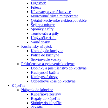
Digestory
Fritézy
Kávovary a varné kanvice
Mikrovlnné rúry a minipekárne
Ostatné kuchynské elektrospotrebiče
Šejkre a mixéry
Sporáky a rúry
Toustovače a grily
Umývačky riadu
Varné dosky
Kuchynský nábytok
Komody do kuchyne
Police do kuchyne
Servírovacie vozíky
Príslušenstvo a vybavenie kuchyne
Doplnky a príslušenstvo do kuchyne
Kuchynské batérie
Kuchynské drezy
Odpadkové koše do kuchyne
Kúpeľne
Nábytok do kúpeľne
Kúpeľňové zostavy
Regály do kúpeľne
Skrinky do kúpeľňe
Zrkadlá