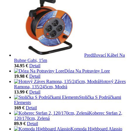
Predlžovací Kábel Na
Bubne Gabi, 15m
34.95 €
Detail
Dóza Na Potraviny Lore
19.98 €
Detail
Hotový Záves
Ramona, 135/245cm, Modrá
13.99 €
Detail
Stolička S Podrúčkami
Elements
169 €
Detail
Koberec Stefan 2,
120/170cm, Zelená
89.9 €
Detail
Komoda Highboard Alassio