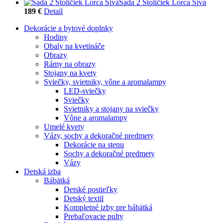
Sada 2 Stoličiek Lorca Sivá
189 €
Detail
Dekorácie a bytové doplnky
Hodiny
Obaly na kvetináče
Obrazy
Rámy na obrazy
Stojany na kvety
Sviečky, svietniky, vône a aromalampy
LED-sviečky
Sviečky
Svietniky a stojany na sviečky
Vône a aromalampy
Umelé kvety
Vázy, sochy a dekoračné predmety
Dekorácie na stenu
Sochy a dekoračné predmety
Vázy
Detská izba
Bábätká
Detské postieľky
Detský textil
Kompletné izby pre bábätká
Prebaľovacie pulty