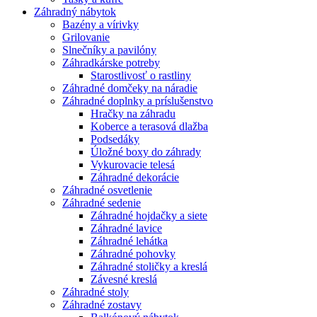
Záhradný nábytok
Bazény a vírivky
Grilovanie
Slnečníky a pavilóny
Záhradkárske potreby
Starostlivosť o rastliny
Záhradné domčeky na náradie
Záhradné doplnky a príslušenstvo
Hračky na záhradu
Koberce a terasová dlažba
Podsedáky
Úložné boxy do záhrady
Vykurovacie telesá
Záhradné dekorácie
Záhradné osvetlenie
Záhradné sedenie
Záhradné hojdačky a siete
Záhradné lavice
Záhradné lehátka
Záhradné pohovky
Záhradné stoličky a kreslá
Závesné kreslá
Záhradné stoly
Záhradné zostavy