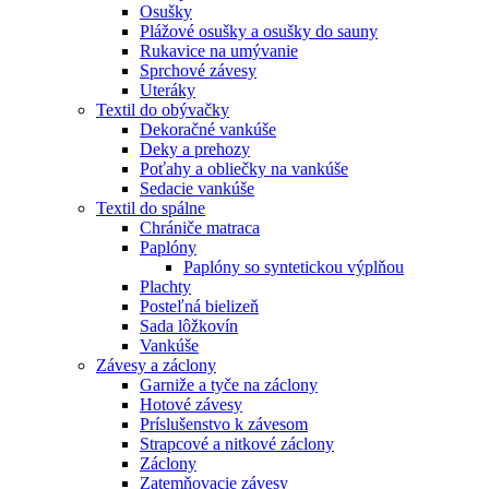
Osušky
Plážové osušky a osušky do sauny
Rukavice na umývanie
Sprchové závesy
Uteráky
Textil do obývačky
Dekoračné vankúše
Deky a prehozy
Poťahy a obliečky na vankúše
Sedacie vankúše
Textil do spálne
Chrániče matraca
Paplóny
Paplóny so syntetickou výplňou
Plachty
Posteľná bielizeň
Sada lôžkovín
Vankúše
Závesy a záclony
Garniže a tyče na záclony
Hotové závesy
Príslušenstvo k závesom
Strapcové a nitkové záclony
Záclony
Zatemňovacie závesy