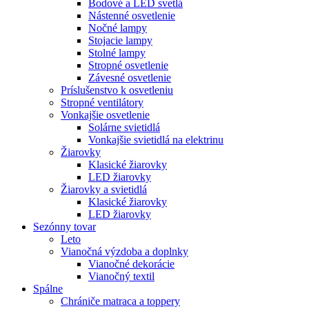
Bodové a LED svetlá
Nástenné osvetlenie
Nočné lampy
Stojacie lampy
Stolné lampy
Stropné osvetlenie
Závesné osvetlenie
Príslušenstvo k osvetleniu
Stropné ventilátory
Vonkajšie osvetlenie
Solárne svietidlá
Vonkajšie svietidlá na elektrinu
Žiarovky
Klasické žiarovky
LED žiarovky
Žiarovky a svietidlá
Klasické žiarovky
LED žiarovky
Sezónny tovar
Leto
Vianočná výzdoba a doplnky
Vianočné dekorácie
Vianočný textil
Spálne
Chrániče matraca a toppery