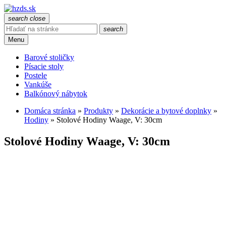
search
close
search
Menu
Barové stoličky
Písacie stoly
Postele
Vankúše
Balkónový nábytok
Domáca stránka
»
Produkty
»
Dekorácie a bytové doplnky
»
Hodiny
»
Stolové Hodiny Waage, V: 30cm
Stolové Hodiny Waage, V: 30cm