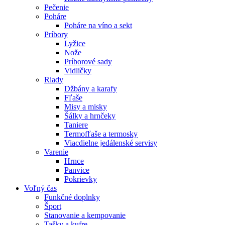
Pečenie
Poháre
Poháre na víno a sekt
Príbory
Lyžice
Nože
Príborové sady
Vidličky
Riady
Džbány a karafy
Fľaše
Misy a misky
Šálky a hrnčeky
Taniere
Termofľaše a termosky
Viacdielne jedálenské servisy
Varenie
Hrnce
Panvice
Pokrievky
Voľný čas
Funkčné doplnky
Šport
Stanovanie a kempovanie
Tašky a kufre