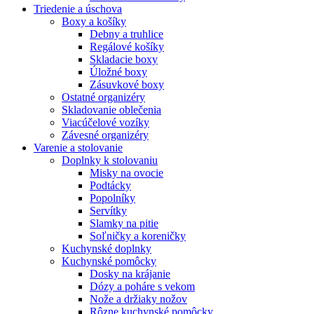
Triedenie a úschova
Boxy a košíky
Debny a truhlice
Regálové košíky
Skladacie boxy
Úložné boxy
Zásuvkové boxy
Ostatné organizéry
Skladovanie oblečenia
Viacúčelové vozíky
Závesné organizéry
Varenie a stolovanie
Doplnky k stolovaniu
Misky na ovocie
Podtácky
Popolníky
Servítky
Slamky na pitie
Soľničky a koreničky
Kuchynské doplnky
Kuchynské pomôcky
Dosky na krájanie
Dózy a poháre s vekom
Nože a držiaky nožov
Rôzne kuchynské pomôcky