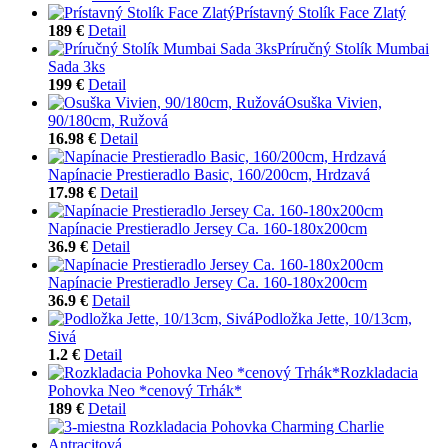
Prístavný Stolík Face Zlatý
189 €
Detail
Príručný Stolík Mumbai
Sada 3ks
199 €
Detail
Osuška Vivien,
90/180cm, Ružová
16.98 €
Detail
Napínacie Prestieradlo Basic, 160/200cm, Hrdzavá
17.98 €
Detail
Napínacie Prestieradlo Jersey Ca. 160-180x200cm
36.9 €
Detail
Napínacie Prestieradlo Jersey Ca. 160-180x200cm
36.9 €
Detail
Podložka Jette, 10/13cm,
Sivá
1.2 €
Detail
Rozkladacia
Pohovka Neo *cenový Trhák*
189 €
Detail