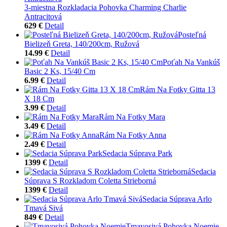
3-miestna Rozkladacia Pohovka Charming Charlie
Antracitová
629 €
Detail
Posteľná
Bielizeň Greta, 140/200cm, Ružová
14.99 €
Detail
Poťah Na Vankúš
Basic 2 Ks, 15/40 Cm
6.99 €
Detail
Rám Na Fotky Gitta 13
X 18 Cm
3.99 €
Detail
Rám Na Fotky Mara
3.49 €
Detail
Rám Na Fotky Anna
2.49 €
Detail
Sedacia Súprava Park
1399 €
Detail
Sedacia
Súprava S Rozkladom Coletta Strieborná
1399 €
Detail
Sedacia Súprava Arlo
Tmavá Sivá
849 €
Detail
Tmavosivá Pohovka Noemie