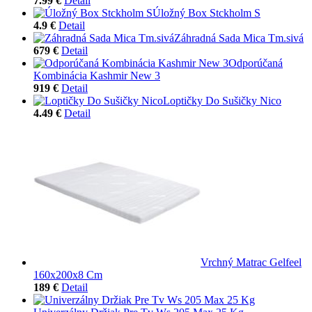
7.99 €
Detail
Úložný Box Stckholm S
4.9 €
Detail
Záhradná Sada Mica Tm.sivá
679 €
Detail
Odporúčaná
Kombinácia Kashmir New 3
919 €
Detail
Loptičky Do Sušičky Nico
4.49 €
Detail
Vrchný Matrac Gelfeel
160x200x8 Cm
189 €
Detail