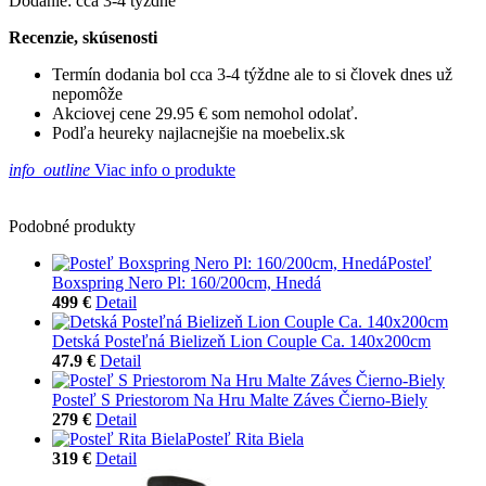
Dodanie: cca 3-4 týždne
Recenzie, skúsenosti
Termín dodania bol cca 3-4 týždne ale to si človek dnes už
nepomôže
Akciovej cene 29.95 € som nemohol odolať.
Podľa heureky najlacnejšie na moebelix.sk
info_outline
Viac info o produkte
Podobné produkty
Posteľ
Boxspring Nero Pl: 160/200cm, Hnedá
499 €
Detail
Detská Posteľná Bielizeň Lion Couple Ca. 140x200cm
47.9 €
Detail
Posteľ S Priestorom Na Hru Malte Záves Čierno-Biely
279 €
Detail
Posteľ Rita Biela
319 €
Detail