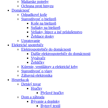
Maliarske potreby
Ochrana proti hmyzu
Domácnosť
Odpadkové koše
Starostlivosť o bielizeň
Koše na bielizeň
Sušiaky na bielizeň
Vešiaky, štipce a iné príslušenstvo
Žehliace dosky
Upratovanie
Elektrické spotrebiče
Elektrospotrebiče do domácnosti
Dalšie elektrospotrebiče do domácnosti
Vysávače
Žehličky
Kúrenie, ventilátory a elektrické krby
Starostlivosť o vlasy
Zábavná elektronika
Heureka.sk
Detský tovar
Hračky
Plyšové hračky
Dom a záhrada
Bývanie a doplnky
Bytový textil