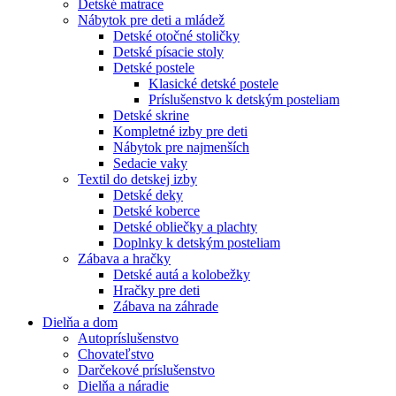
Detské matrace
Nábytok pre deti a mládež
Detské otočné stoličky
Detské písacie stoly
Detské postele
Klasické detské postele
Príslušenstvo k detským posteliam
Detské skrine
Kompletné izby pre deti
Nábytok pre najmenších
Sedacie vaky
Textil do detskej izby
Detské deky
Detské koberce
Detské obliečky a plachty
Doplnky k detským posteliam
Zábava a hračky
Detské autá a kolobežky
Hračky pre deti
Zábava na záhrade
Dielňa a dom
Autopríslušenstvo
Chovateľstvo
Darčekové príslušenstvo
Dielňa a náradie