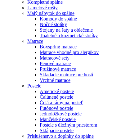
Kompletné spálne
Lamelové rošty
Malý nábytok do spálne
Komody do spálne
Nočné stolíky
Stojany na šaty a oblečenie
Toaletné a kozmetické stolíky
Matrace
Boxspring matrace
Matrace vhodné pro alergikov
Matracové sety
Penové matrace
Pružinové matrace
Skladacie matrace pre hostí
Vrchné matrace
Postele
Americké postele
Čalúnené postele
Čelá a rámy na posteľ
Futónové postele
Jednolôžkové postele
Manželské postele
Postele s úložným priestorom
Sklápacie postele
Príslušenstvo a doplnky do spálne