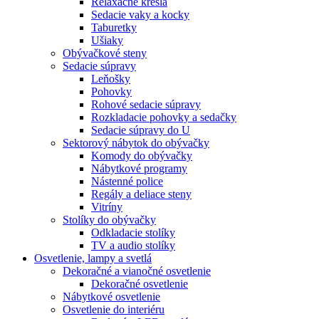
Relaxačné kreslá
Sedacie vaky a kocky
Taburetky
Ušiaky
Obývačkové steny
Sedacie súpravy
Leňošky
Pohovky
Rohové sedacie súpravy
Rozkladacie pohovky a sedačky
Sedacie súpravy do U
Sektorový nábytok do obývačky
Komody do obývačky
Nábytkové programy
Nástenné police
Regály a deliace steny
Vitríny
Stolíky do obývačky
Odkladacie stolíky
TV a audio stolíky
Osvetlenie, lampy a svetlá
Dekoračné a vianočné osvetlenie
Dekoračné osvetlenie
Nábytkové osvetlenie
Osvetlenie do interiéru