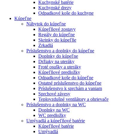
Kuchynské batérie
Kuchynské drezy
Odpadkové koše do kuchyne
Kúpeľne
Nábytok do kúpeľne
Kúpeľňové zostavy
Regály do kúpeľne
Skrinky do kúpeľňe
Zrkadlá
Príslušenstvo a doplnky do kúpeľne
Doplnky do kúpeľne
Držiaky na uteráky
Froté osušky a uteráky
Kúpeľňové predložky
Odpadkové koše do kúpeľne
Ostatné príslušenstvo do kúpeľne
Príslušenstvo k sprchám a vaniam
Sprchové závesy
Teplovzdušné ventilátory a ohrievače
Príslušenstvo a doplnky na WC
Doplnky na WC
WC predložky
Umývadlá a kúpeľňové batérie
Kúpeľňové batérie
Umývadlá