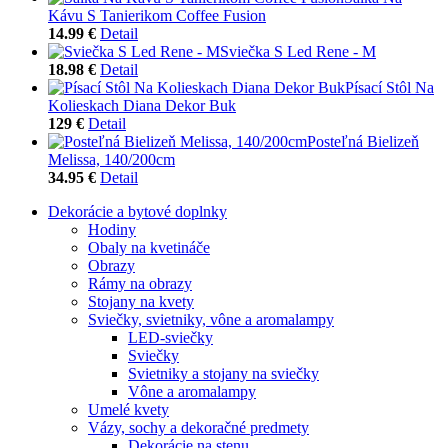
Kávu S Tanierikom Coffee Fusion
14.99 €
Detail
Sviečka S Led Rene - M
18.98 €
Detail
Písací Stôl Na
Kolieskach Diana Dekor Buk
129 €
Detail
Posteľná Bielizeň
Melissa, 140/200cm
34.95 €
Detail
Dekorácie a bytové doplnky
Hodiny
Obaly na kvetináče
Obrazy
Rámy na obrazy
Stojany na kvety
Sviečky, svietniky, vône a aromalampy
LED-sviečky
Sviečky
Svietniky a stojany na sviečky
Vône a aromalampy
Umelé kvety
Vázy, sochy a dekoračné predmety
Dekorácie na stenu