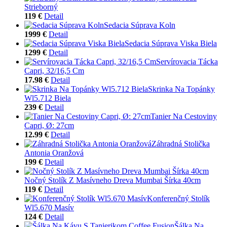
Strieborný
119 €
Detail
Sedacia Súprava Koln
1999 €
Detail
Sedacia Súprava Viska Biela
1299 €
Detail
Servírovacia Tácka
Capri, 32/16,5 Cm
17.98 €
Detail
Skrinka Na Topánky
Wl5.712 Biela
239 €
Detail
Tanier Na Cestoviny
Capri, Ø: 27cm
12.99 €
Detail
Záhradná Stolička
Antonia Oranžová
199 €
Detail
Nočný Stolík Z Masívneho Dreva Mumbai Šírka 40cm
119 €
Detail
Konferenčný Stolík
Wl5.670 Masív
124 €
Detail
Šálka Na