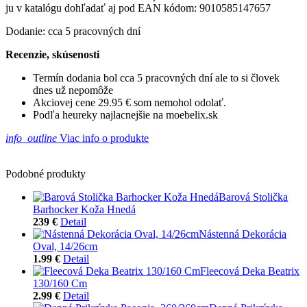
ju v katalógu dohľadať aj pod EAN kódom: 9010585147657
Dodanie: cca 5 pracovných dní
Recenzie, skúsenosti
Termín dodania bol cca 5 pracovných dní ale to si človek
dnes už nepomôže
Akciovej cene 29.95 € som nemohol odolať.
Podľa heureky najlacnejšie na moebelix.sk
info_outline
Viac info o produkte
Podobné produkty
Barová Stolička
Barhocker Koža Hnedá
239 €
Detail
Nástenná Dekorácia
Oval, 14/26cm
1.99 €
Detail
Fleecová Deka Beatrix
130/160 Cm
2.99 €
Detail