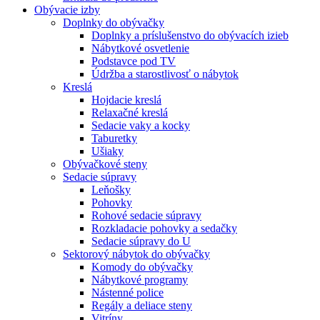
Obývacie izby
Doplnky do obývačky
Doplnky a príslušenstvo do obývacích izieb
Nábytkové osvetlenie
Podstavce pod TV
Údržba a starostlivosť o nábytok
Kreslá
Hojdacie kreslá
Relaxačné kreslá
Sedacie vaky a kocky
Taburetky
Ušiaky
Obývačkové steny
Sedacie súpravy
Leňošky
Pohovky
Rohové sedacie súpravy
Rozkladacie pohovky a sedačky
Sedacie súpravy do U
Sektorový nábytok do obývačky
Komody do obývačky
Nábytkové programy
Nástenné police
Regály a deliace steny
Vitríny