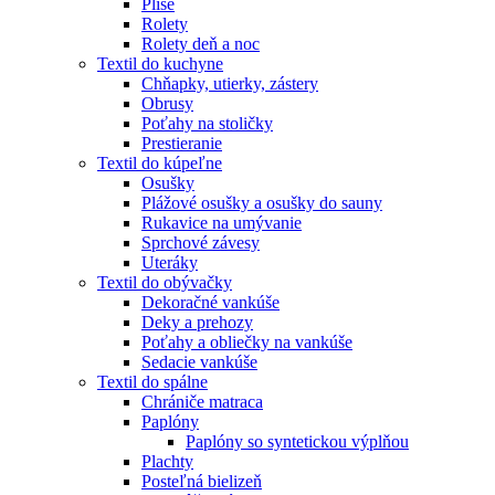
Plisé
Rolety
Rolety deň a noc
Textil do kuchyne
Chňapky, utierky, zástery
Obrusy
Poťahy na stoličky
Prestieranie
Textil do kúpeľne
Osušky
Plážové osušky a osušky do sauny
Rukavice na umývanie
Sprchové závesy
Uteráky
Textil do obývačky
Dekoračné vankúše
Deky a prehozy
Poťahy a obliečky na vankúše
Sedacie vankúše
Textil do spálne
Chrániče matraca
Paplóny
Paplóny so syntetickou výplňou
Plachty
Posteľná bielizeň