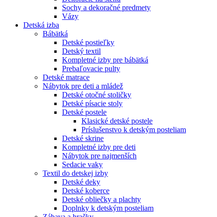
Sochy a dekoračné predmety
Vázy
Detská izba
Bábätká
Detské postieľky
Detský textil
Kompletné izby pre bábätká
Prebaľovacie pulty
Detské matrace
Nábytok pre deti a mládež
Detské otočné stoličky
Detské písacie stoly
Detské postele
Klasické detské postele
Príslušenstvo k detským posteliam
Detské skrine
Kompletné izby pre deti
Nábytok pre najmenších
Sedacie vaky
Textil do detskej izby
Detské deky
Detské koberce
Detské obliečky a plachty
Doplnky k detským posteliam
Zábava a hračky