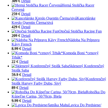
309 €
Detail
Herná Stolička Racer
Červená
259 €
Detail
Kancelárske
Kreslo Quentin Čierna/sivá
429 €
Detail
Otočná Stolička Racing Fun
209 €
Detail
Nádoba Na Prípravu
Kávy French
8.99 €
Detail
Komoda Boni *cenový
Trhák*
22 €
Detail
Sklenený Konferenčný
Stolík Saba
59.9 €
Detail
Konferenčný
Stolík Harvey Farby Dubu, Sivý
89 €
Detail
Rohožka Do
Kúpeľne Carina, 50/70cm, Biela
9.99 €
Detail
Lavica Do Predsiene/