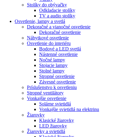
Stolíky do obývačky
Odkladacie stolíky
TV a audio stolíky
Osvetlenie, lampy a svetlá
Dekoračné a vianočné osvetlenie
Dekoračné osvetlenie
Nábytkové osvetlenie
Osvetlenie do interiéru
Bodové a LED svetlá
Nástenné osvetlenie
Nočné lampy
Stojacie lampy
Stolné lampy
Stropné osvetlenie
Závesné osvetlenie
Príslušenstvo k osvetleniu
Stropné ventilátory
Vonkajšie osvetlenie
Solárne svietidlá
Vonkajšie svietidlá na elektrinu
Žiarovky
Klasické žiarovky
LED žiarovky
Žiarovky a svietidlá
Klasické žiarovky