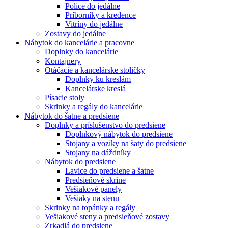
Police do jedálne
Príborníky a kredence
Vitríny do jedálne
Zostavy do jedálne
Nábytok do kancelárie a pracovne
Doplnky do kancelárie
Kontajnery
Otáčacie a kancelárske stoličky
Doplnky ku kreslám
Kancelárske kreslá
Písacie stoly
Skrinky a regály do kancelárie
Nábytok do šatne a predsiene
Doplnky a príslušenstvo do predsiene
Doplnkový nábytok do predsiene
Stojany a vozíky na šaty do predsiene
Stojany na dáždníky
Nábytok do predsiene
Lavice do predsiene a šatne
Predsieňové skrine
Vešiakové panely
Vešiaky na stenu
Skrinky na topánky a regály
Vešiakové steny a predsieňové zostavy
Zrkadlá do predsiene