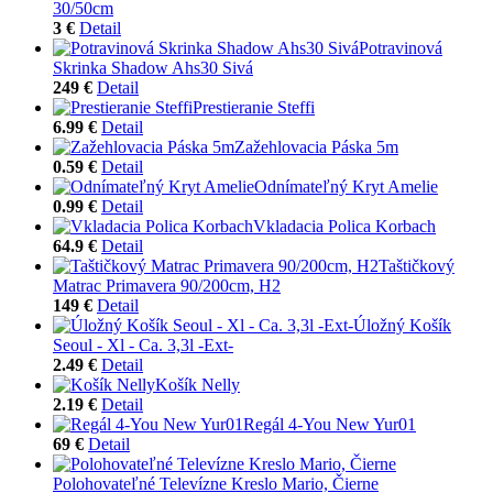
30/50cm
3 €
Detail
Potravinová
Skrinka Shadow Ahs30 Sivá
249 €
Detail
Prestieranie Steffi
6.99 €
Detail
Zažehlovacia Páska 5m
0.59 €
Detail
Odnímateľný Kryt Amelie
0.99 €
Detail
Vkladacia Polica Korbach
64.9 €
Detail
Taštičkový
Matrac Primavera 90/200cm, H2
149 €
Detail
Úložný Košík
Seoul - Xl - Ca. 3,3l -Ext-
2.49 €
Detail
Košík Nelly
2.19 €
Detail
Regál 4-You New Yur01
69 €
Detail
Polohovateľné Televízne Kreslo Mario, Čierne