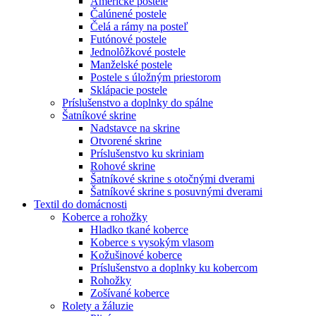
Americké postele
Čalúnené postele
Čelá a rámy na posteľ
Futónové postele
Jednolôžkové postele
Manželské postele
Postele s úložným priestorom
Sklápacie postele
Príslušenstvo a doplnky do spálne
Šatníkové skrine
Nadstavce na skrine
Otvorené skrine
Príslušenstvo ku skriniam
Rohové skrine
Šatníkové skrine s otočnými dverami
Šatníkové skrine s posuvnými dverami
Textil do domácnosti
Koberce a rohožky
Hladko tkané koberce
Koberce s vysokým vlasom
Kožušinové koberce
Príslušenstvo a doplnky ku kobercom
Rohožky
Zošívané koberce
Rolety a žáluzie