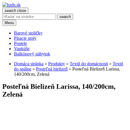
search
close
search
Menu
Barové stoličky
Písacie stoly
Postele
Vankúše
Balkónový nábytok
Domáca stránka
»
Produkty
»
Textil do domácnosti
»
Textil
do spálne
»
Posteľná bielizeň
»
Posteľná Bielizeň Larissa,
140/200cm, Zelená
Posteľná Bielizeň Larissa, 140/200cm,
Zelená