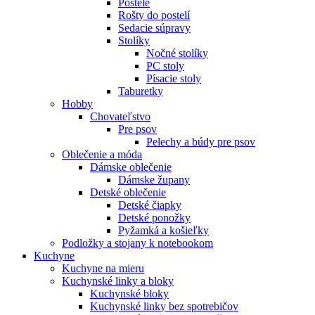
Postele
Rošty do postelí
Sedacie súpravy
Stolíky
Nočné stolíky
PC stoly
Písacie stoly
Taburetky
Hobby
Chovateľstvo
Pre psov
Pelechy a búdy pre psov
Oblečenie a móda
Dámske oblečenie
Dámske župany
Detské oblečenie
Detské čiapky
Detské ponožky
Pyžamká a košieľky
Podložky a stojany k notebookom
Kuchyne
Kuchyne na mieru
Kuchynské linky a bloky
Kuchynské bloky
Kuchynské linky bez spotrebičov