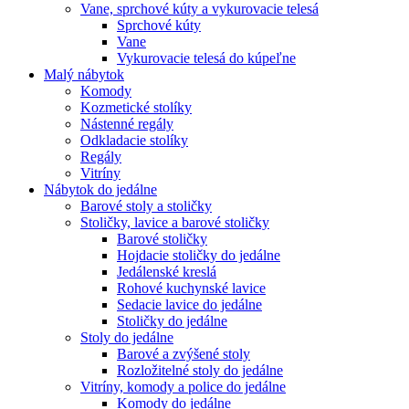
Vane, sprchové kúty a vykurovacie telesá
Sprchové kúty
Vane
Vykurovacie telesá do kúpeľne
Malý nábytok
Komody
Kozmetické stolíky
Nástenné regály
Odkladacie stolíky
Regály
Vitríny
Nábytok do jedálne
Barové stoly a stoličky
Stoličky, lavice a barové stoličky
Barové stoličky
Hojdacie stoličky do jedálne
Jedálenské kreslá
Rohové kuchynské lavice
Sedacie lavice do jedálne
Stoličky do jedálne
Stoly do jedálne
Barové a zvýšené stoly
Rozložitelné stoly do jedálne
Vitríny, komody a police do jedálne
Komody do jedálne