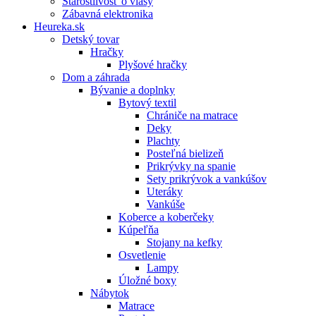
Starostlivosť o vlasy
Zábavná elektronika
Heureka.sk
Detský tovar
Hračky
Plyšové hračky
Dom a záhrada
Bývanie a doplnky
Bytový textil
Chrániče na matrace
Deky
Plachty
Posteľná bielizeň
Prikrývky na spanie
Sety prikrývok a vankúšov
Uteráky
Vankúše
Koberce a koberčeky
Kúpeľňa
Stojany na kefky
Osvetlenie
Lampy
Úložné boxy
Nábytok
Matrace