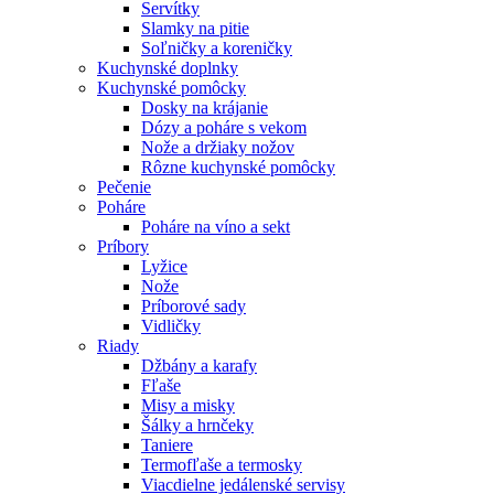
Servítky
Slamky na pitie
Soľničky a koreničky
Kuchynské doplnky
Kuchynské pomôcky
Dosky na krájanie
Dózy a poháre s vekom
Nože a držiaky nožov
Rôzne kuchynské pomôcky
Pečenie
Poháre
Poháre na víno a sekt
Príbory
Lyžice
Nože
Príborové sady
Vidličky
Riady
Džbány a karafy
Fľaše
Misy a misky
Šálky a hrnčeky
Taniere
Termofľaše a termosky
Viacdielne jedálenské servisy