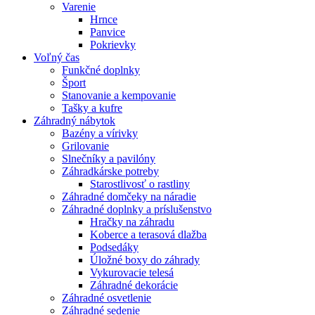
Varenie
Hrnce
Panvice
Pokrievky
Voľný čas
Funkčné doplnky
Šport
Stanovanie a kempovanie
Tašky a kufre
Záhradný nábytok
Bazény a vírivky
Grilovanie
Slnečníky a pavilóny
Záhradkárske potreby
Starostlivosť o rastliny
Záhradné domčeky na náradie
Záhradné doplnky a príslušenstvo
Hračky na záhradu
Koberce a terasová dlažba
Podsedáky
Úložné boxy do záhrady
Vykurovacie telesá
Záhradné dekorácie
Záhradné osvetlenie
Záhradné sedenie