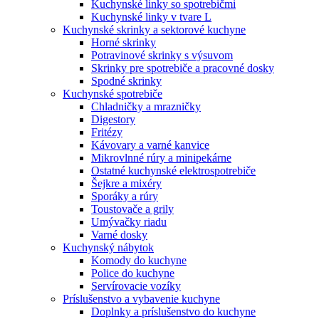
Kuchynské linky so spotrebičmi
Kuchynské linky v tvare L
Kuchynské skrinky a sektorové kuchyne
Horné skrinky
Potravinové skrinky s výsuvom
Skrinky pre spotrebiče a pracovné dosky
Spodné skrinky
Kuchynské spotrebiče
Chladničky a mrazničky
Digestory
Fritézy
Kávovary a varné kanvice
Mikrovlnné rúry a minipekárne
Ostatné kuchynské elektrospotrebiče
Šejkre a mixéry
Sporáky a rúry
Toustovače a grily
Umývačky riadu
Varné dosky
Kuchynský nábytok
Komody do kuchyne
Police do kuchyne
Servírovacie vozíky
Príslušenstvo a vybavenie kuchyne
Doplnky a príslušenstvo do kuchyne