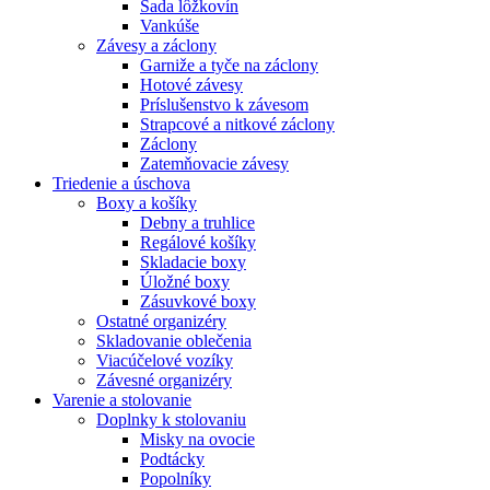
Sada lôžkovín
Vankúše
Závesy a záclony
Garniže a tyče na záclony
Hotové závesy
Príslušenstvo k závesom
Strapcové a nitkové záclony
Záclony
Zatemňovacie závesy
Triedenie a úschova
Boxy a košíky
Debny a truhlice
Regálové košíky
Skladacie boxy
Úložné boxy
Zásuvkové boxy
Ostatné organizéry
Skladovanie oblečenia
Viacúčelové vozíky
Závesné organizéry
Varenie a stolovanie
Doplnky k stolovaniu
Misky na ovocie
Podtácky
Popolníky