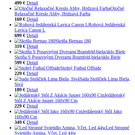
499 €
Detail
Otočné
Relaxačné Kreslo Abby, Hrdzavá Farba
169 €
Detail
Rohová Jedálenská
Lavica Canon L
699 €
Detail
Skriňa Bernau 180
319 €
Detail
Skriňa S Posuvnými Dverami Bramfeld,biela/sklo Biele
599 €
Detail
Stolný Futbal Offside
229 €
Detail
Sada Stoličiek Lima Biela,
Sivá
189 €
Detail
Jedálenský
Stôl Z Akácie Jasper 160x90 Cm
229 €
Detail
Jedálenský Stôl Jako
160x90 Cm
349 €
Detail
Led Stropné
Svietidlo Amina, Včet. Led 44w