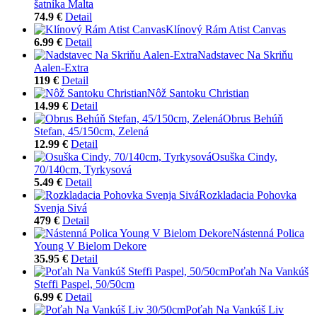
šatníka Malta
74.9 €
Detail
Klínový Rám Atist Canvas
6.99 €
Detail
Nadstavec Na Skriňu
Aalen-Extra
119 €
Detail
Nôž Santoku Christian
14.99 €
Detail
Obrus Behúň
Stefan, 45/150cm, Zelená
12.99 €
Detail
Osuška Cindy,
70/140cm, Tyrkysová
5.49 €
Detail
Rozkladacia Pohovka
Svenja Sivá
479 €
Detail
Nástenná Polica
Young V Bielom Dekore
35.95 €
Detail
Poťah Na Vankúš
Steffi Paspel, 50/50cm
6.99 €
Detail
Poťah Na Vankúš Liv