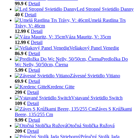
99.9 €
Detail
Led Stropné Svietidlo Danny
40 €
Detail
Umelá Rastlina Trs
Trávy, V: 46cm
12.99 €
Detail
Váza Mauritz, V: 35cm
12.99 €
Detail
Vešiakový Panel Venedig
86.9 €
Detail
Predložka Do
Wc Nelly, 50/50cm, Čierna
5.99 €
Detail
Závesné Svietidlo Vitiano
69.9 €
Detail
Kredenc Gitte
299 €
Detail
Vstavané Svietidlo Switch
109 €
Detail
Záves S Krúžkami
Beere, 135/255 Cm
9.99 €
Detail
Otočná Stolička Ružová
209 €
Detail
Príručný Stolík Jada