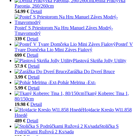
Denná Prikrývka
Paeonia, 260/260cm
54.99 €
Detail
Posteľ S Priestorom Na Hru Manuel Záves Modrý-
Tmavomodrý
339 €
Detail
Posteľ V
Tvare Domčeka Lio Mini Záves Fialový
699 €
Detail
Plastová Skriňa Jolly Utility
57.9 €
Detail
Zarážka Do Dverí Bruce
3.99 €
Detail
Pohár Melrina -Ext-
5.99 €
Detail
Tkaný Koberec Tina 1,
80/150cm
19.98 €
Detail
Hojdacie Kreslo Wl1.858
Hnedé
489 €
Detail
Stolička S
Podrúčkami Ružová 2 Ks/sada