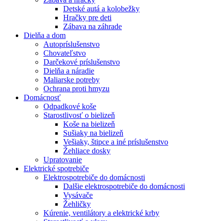
Detské autá a kolobežky
Hračky pre deti
Zábava na záhrade
Dielňa a dom
Autopríslušenstvo
Chovateľstvo
Darčekové príslušenstvo
Dielňa a náradie
Maliarske potreby
Ochrana proti hmyzu
Domácnosť
Odpadkové koše
Starostlivosť o bielizeň
Koše na bielizeň
Sušiaky na bielizeň
Vešiaky, štipce a iné príslušenstvo
Žehliace dosky
Upratovanie
Elektrické spotrebiče
Elektrospotrebiče do domácnosti
Dalšie elektrospotrebiče do domácnosti
Vysávače
Žehličky
Kúrenie, ventilátory a elektrické krby